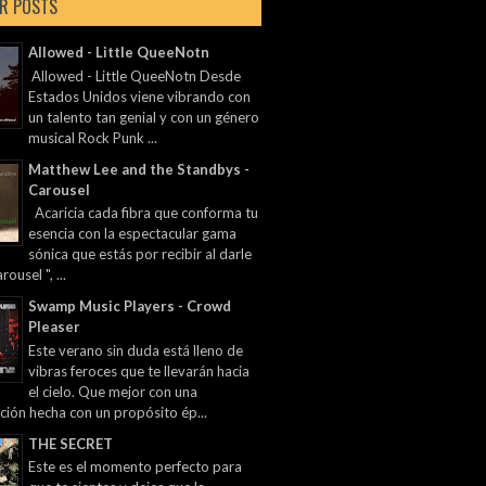
R POSTS
Allowed - Little QueeNotn
Allowed - Little QueeNotn Desde
Estados Unidos viene vibrando con
un talento tan genial y con un género
musical Rock Punk ...
Matthew Lee and the Standbys -
Carousel
Acaricia cada fibra que conforma tu
esencia con la espectacular gama
sónica que estás por recibir al darle
rousel ", ...
Swamp Music Players - Crowd
Pleaser
Este verano sin duda está lleno de
vibras feroces que te llevarán hacia
el cielo. Que mejor con una
ción hecha con un propósito ép...
THE SECRET
Este es el momento perfecto para