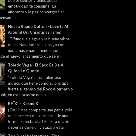
que te sientes y dejes que la
emotividad te consuma : La
añoranza y la paz convergerá en
pensamien...
Nessa Ruane Dalton - Love Is All
Around (At Christmas Time)
Difunde la alegría y la buena vibra
que la Navidad trae consigo con
nada más y nada menos que
 de el nuevo lanzamiento que se en...
Toledo Vega - El Saco Es De A
Quien Le Quede
“Toledo Vega” es un talentoso
músico que tiene como su principal
fuerte el género del Rock Alternativo
unk, en esta ocasión nos co...
BAÏKI – KosmoX
¡ BAÏKI nos comparte una genial rola
que hace eco de conciencia de una
forma espectacular! En esta ocasión
deberías darle un vistazo a esta...