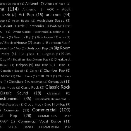
Ambient
(7)
ternative rockl
(1)
Ambient Rock
(2)
na
(114)
AOR - Adult
Anthemic
(1)
Art Pop
(15)
art rock
(44)
d Rock
(6)
Australian Based
(3)
 pop
(1)
Asian Based
(2)
4)
Avant - Garde (Electronic)
(3)
AVANT-GARDE
IC)
(1)
Avant-Garde (Electronic).Electronic
(1)
Banda
(2)
Baroque Pop
(1)
Bass House / Electro
(2)
 / Electro House
(7)
Bedroom / Lo-fi
Beats
(2)
Big Room
Bedroom Pop
(3)
room / Lo-fiPop
(1)
Blues
k Metal
(4)
Blue -grass
(1)
Bluegrass
(1)
Bap
(4)
Breakbeat
Brazilian BassDream Pop
(1)
Britpop
(9)
 Based
(1)
BRITPOP INDIE POP
(1)
Chamber Pop
(8)
Canadian Based
(1)
Cello
(1)
S MUSIC
(1)
Chill House
(1)
CHILLOUT
(1)
Chillstep
ve
(4)
Christian
(9)
Cinematic
(11)
Christmas
(2)
Classic Rock
Clasic Rock
(5)
 Epic Music
(2)
Classic Sound
(18)
classical
(8)
Instrumental
(35)
Classical/Instrumental -
Cloud Hop / Emo Hip-Hop
(9)
 Folk/Acoustic
(1)
Commercial
(100)
Comercial
(11)
)
ial Pop
(28)
COMMERCIAL POP
Commercial Vocal Dance
(11)
RARY
(1)
IAL VOCAL DANCE COMMERCIAL POP