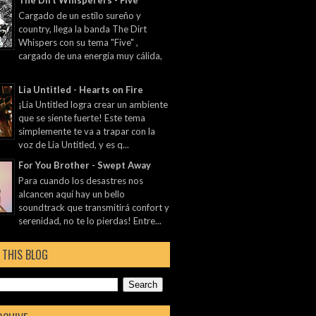
The Dirt Whisperers - Five
Cargado de un estilo sureño y
country, llega la banda The Dirt
Whispers con su tema "Five" ,
cargado de una energía muy cálida,
Lia Untitled - Hearts on Fire
¡Lia Untitled logra crear un ambiente
que se siente fuerte! Este tema
simplemente te va a trapar con la
voz de Lia Untitled, y es q...
For You Brother - Swept Away
Para cuando los desastres nos
alcancen aquí hay un bello
soundtrack que transmitirá confort y
serenidad, no te lo pierdas! Entre...
 THIS BLOG