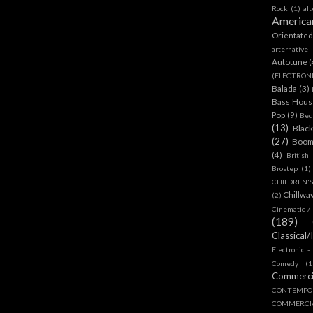
Rock
(1)
al
America
Orientate
arternative
Autotune
(
(ELECTRON
Balada
(3)
Bass House
Pop
(9)
Bed
(13)
Blac
(27)
Boom
(4)
British
Brostep
(1)
CHILDREN'
Chillwa
(2)
Cinematic /
(189)
Classical/
Electronic -
Comedy
(1
Commerc
CONTEMPO
COMMERC