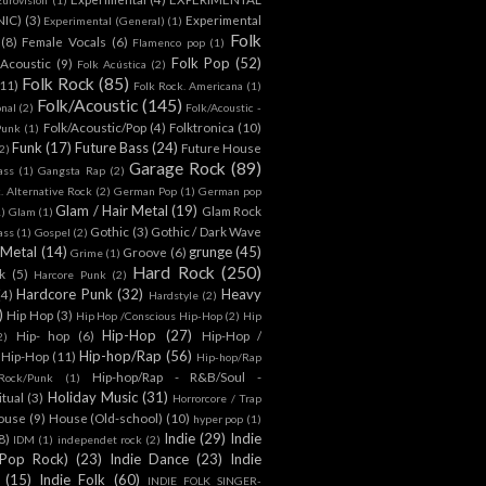
NIC)
(3)
Experimental
Experimental (General)
(1)
Folk
(8)
Female Vocals
(6)
Flamenco pop
(1)
Folk Pop
(52)
 Acoustic
(9)
Folk Acústica
(2)
Folk Rock
(85)
(11)
Folk Rock. Americana
(1)
Folk/Acoustic
(145)
onal
(2)
Folk/Acoustic -
Folk/Acoustic/Pop
(4)
Folktronica
(10)
Punk
(1)
Funk
(17)
Future Bass
(24)
Future House
2)
Garage Rock
(89)
ass
(1)
Gangsta Rap
(2)
. Alternative Rock
(2)
German Pop
(1)
German pop
Glam / Hair Metal
(19)
Glam Rock
1)
Glam
(1)
Gothic
(3)
Gothic / Dark Wave
ass
(1)
Gospel
(2)
 Metal
(14)
grunge
(45)
Groove
(6)
Grime
(1)
Hard Rock
(250)
k
(5)
Harcore Punk
(2)
Hardcore Punk
(32)
Heavy
(4)
Hardstyle
(2)
)
Hip Hop
(3)
Hip Hop /Conscious Hip-Hop
(2)
Hip
Hip-Hop
(27)
Hip- hop
(6)
Hip-Hop /
2)
Hip-hop/Rap
(56)
 Hip-Hop
(11)
Hip-hop/Rap
Hip-hop/Rap - R&B/Soul -
ock/Punk
(1)
Holiday Music
(31)
itual
(3)
Horrorcore / Trap
ouse
(9)
House (Old-school)
(10)
hyper pop
(1)
Indie
(29)
Indie
8)
IDM
(1)
independet rock
(2)
 Pop Rock)
(23)
Indie Dance
(23)
Indie
(15)
Indie Folk
(60)
INDIE FOLK SINGER-