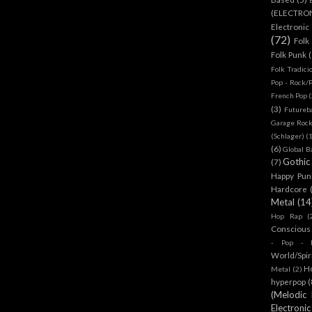
(ELECTRO
Electronic
(72)
Folk
Folk Punk
Folk Tradici
Pop - Rock/
French Pop
(
(3)
Futureb
Garage Rock
(Schlager)
(
(6)
Global B
Gothic
(7)
Happy Pun
Hardcore
Metal
(14
Hop Rap
(
Conscious
- Pop - R
World/Spir
H
Metal
(2)
hyperpop
(
(Melodic
Electronic