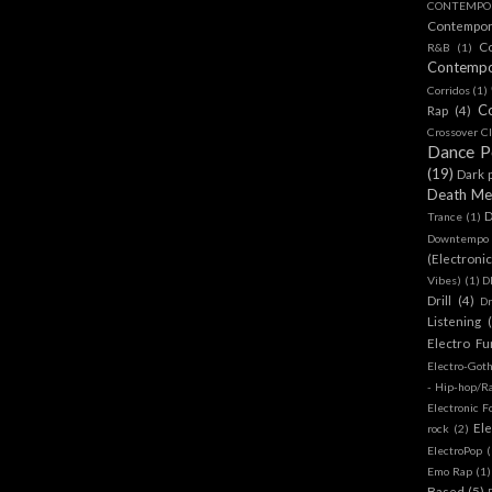
CONTEMPOR
Contempo
C
R&B
(1)
Contemp
Corridos
(1)
C
Rap
(4)
Crossover Cl
Dance 
(19)
Dark 
Death Me
D
Trance
(1)
Downtempo
(Electroni
Vibes)
(1)
D
Drill
(4)
D
Listening
Electro Fu
Electro-Got
- Hip-hop/R
Electronic F
Ele
rock
(2)
ElectroPop
(
Emo Rap
(1)
Based
(5)