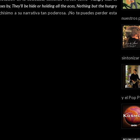
es by, They’ll be hide or holding all the aces, Nothing but the hungry
hísimo a su narrativa tan poderosa. ¡No te puedes perder esta
nuestros 
sintonizar
y el Pop P