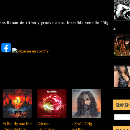
s llenan de ritmo y groove en su increíble sencillo "Big
a...
SEARCH
Ai Buddy and Me
Dilemma -
eXpAnDiNg
- Sour Victory
Sanctuary
wAtEr -