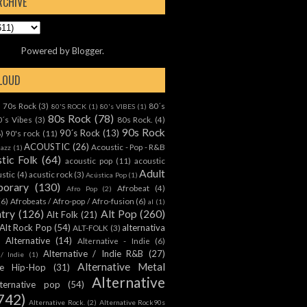
RCHIVE
Powered by
Blogger
.
CLOUD
70s Rock
(3)
80´s
)
80'S ROCK
(1)
80's VIBES
(1)
80s Rock
(78)
0´s Vibes
(3)
80s Rock.
(4)
90s Rock
90´s Rock
(13)
8)
90's rock
(11)
ACOUSTIC
(26)
Acoustic - Pop - R&B
Jazz
(1)
tic Folk
(64)
acoustic pop
(11)
acoustic
Adult
ustic
(4)
acustic rock
(3)
Acústica Pop
(1)
orary
(130)
Afrobeat
(4)
Afro Pop
(2)
(6)
Afrobeats / Afro-pop / Afro-fusion
(6)
al
(1)
ntry
(126)
Alt Pop
(260)
Alt Folk
(21)
Alt Rock Pop
(54)
alternativa
ALT-FOLK
(3)
Alternative
(14)
Alternative - Indie
(6)
Alternative / Indie R&B
(27)
 / Indie
(1)
Alternative Metal
ive Hip-Hop
(31)
Alternative
lternative pop
(54)
742)
Alternative Rock.
(2)
Alternative Rock90s