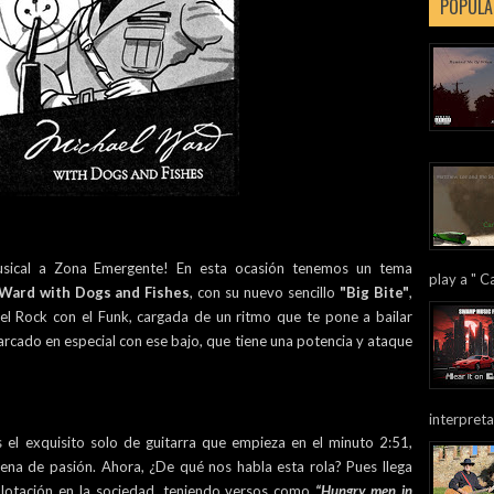
POPULA
usical a Zona Emergente! En esta ocasión tenemos un tema
play a " Ca
Ward with Dogs and Fishes
, con su nuevo sencillo
"Big Bite"
,
el Rock con el Funk, cargada de un ritmo que te pone a bailar
rcado en especial con ese bajo, que tiene una potencia y ataque
interpreta
 el exquisito solo de guitarra que empieza en el minuto 2:51,
llena de pasión. Ahora, ¿De qué nos habla esta rola? Pues llega
xplotación en la sociedad, teniendo versos como
“Hungry men in