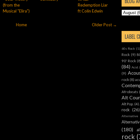
BLOG A
(from the
Redemption Liar
Musical "Elira")
ft Colin Edwin
Home
Older Post →
LABEL 
60s Rock
(1
Rock
(9)
8
90' Rock
(
(84)
Acid 
Acous
(9)
rock
(8)
ac
Contemp
Afrobeats
Alt Cou
Alt Pop.
(4)
rock
(26)
Alternative
Alternat
(180)
a
rock
(