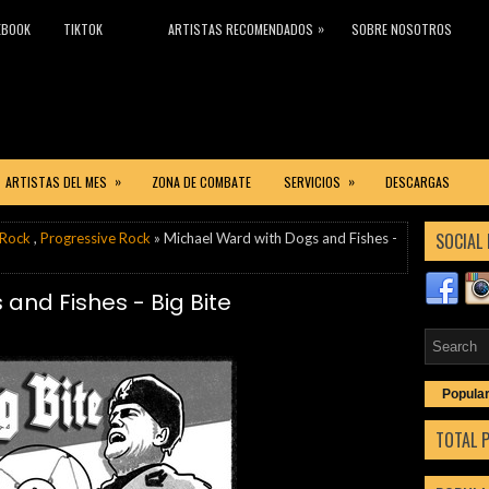
»
EBOOK
TIKTOK
ARTISTAS RECOMENDADOS
SOBRE NOSOTROS
»
»
ARTISTAS DEL MES
ZONA DE COMBATE
SERVICIOS
DESCARGAS
SOCIAL 
Rock
,
Progressive Rock
» Michael Ward with Dogs and Fishes -
and Fishes - Big Bite
Popula
TOTAL 