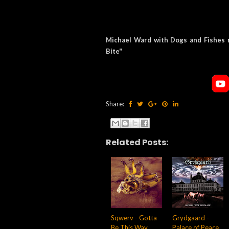
Michael Ward with Dogs and Fishes no
Bite"
Share:
Related Posts:
Sqwerv - Gotta
Grydgaard -
Be This Way
Palace of Peace