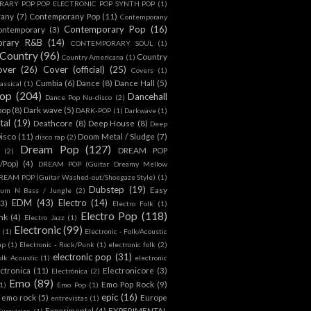
ARY POP POP ELECTRONIC POP SYNTH POP
(1)
rany
(7)
Contemporany Pop
(11)
Contemporany
Contemporary Pop
(16)
ontemporary
(3)
orary R&B
(14)
CONTEMPORARY SOUL
(1)
Country
(96)
Country
Country Americana
(1)
over
(26)
Cover (official)
(25)
Covers
(1)
Cumbia
(6)
Dance
(8)
Dance Hall
(5)
assical
(1)
Pop
(204)
Dancehall
Dance Pop Nu-disco
(2)
pop
(8)
Dark wave
(5)
DARK-POP
(1)
Darkwave
(1)
tal
(19)
Deathcore
(8)
Deep House
(8)
Deep
isco
(11)
Doom Metal / Sludge
(7)
disco rap
(2)
Dream Pop
(127)
DREAM POP
(2)
c/Pop)
(4)
DREAM POP (Guitar Dreamy Mellow
REAM POP (Guitar Washed-out/Shoegaze Style)
(1)
Dubstep
(19)
Easy
rum N Bass / Jungle
(2)
EDM
(43)
Electro
(14)
(3)
Electro Folk
(1)
Electro Pop
(118)
nk
(4)
Electro Jazz
(1)
Electronic
(99)
h
(1)
Electronic - Folk/Acoustic
ap
(1)
Electronic - Rock/Punk
(1)
electronic folk
(2)
electronic pop
(31)
olk Acoustic
(1)
electronic
ctronica
(11)
Electronicore
(3)
Electrónica
(2)
Emo
(89)
Emo Pop Rock
(9)
1)
Emo Pop
(1)
epic
(16)
emo rock
(5)
Europe
entrevistas
(1)
Experimental
(4)
EXPERIMENTAL
Eurovision
(1)