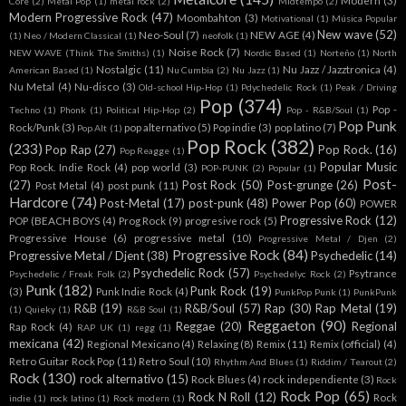
Modern
(3)
Core
(2)
Metal Pop
(1)
metal rock
(2)
Midtempo
(2)
Modern Progressive Rock
(47)
Moombahton
(3)
Motivational
(1)
Música Popular
New wave
(52)
Neo-Soul
(7)
NEW AGE
(4)
(1)
Neo / Modern Classical
(1)
neofolk
(1)
Noise Rock
(7)
NEW WAVE (Think The Smiths)
(1)
Nordic Based
(1)
Norteño
(1)
North
Nostalgic
(11)
Nu Jazz / Jazztronica
(4)
American Based
(1)
Nu Cumbia
(2)
Nu Jazz
(1)
Nu Metal
(4)
Nu-disco
(3)
Old-school Hip-Hop
(1)
Pdychedelic Rock
(1)
Peak / Driving
Pop
(374)
Pop -
Techno
(1)
Phonk
(1)
Political Hip-Hop
(2)
Pop - R&B/Soul
(1)
Pop Punk
Rock/Punk
(3)
pop alternativo
(5)
Pop indie
(3)
pop latino
(7)
Pop Alt
(1)
Pop Rock
(382)
(233)
Pop Rap
(27)
Pop Rock.
(16)
Pop Reagge
(1)
Popular Music
Pop Rock. Indie Rock
(4)
pop world
(3)
POP-PUNK
(2)
Popular
(1)
Post-
(27)
Post Rock
(50)
Post-grunge
(26)
Post Metal
(4)
post punk
(11)
Hardcore
(74)
Post-Metal
(17)
post-punk
(48)
Power Pop
(60)
POWER
Progressive Rock
(12)
POP (BEACH BOYS
(4)
Prog Rock
(9)
progresive rock
(5)
Progressive House
(6)
progressive metal
(10)
Progressive Metal / Djen
(2)
Progressive Rock
(84)
Progressive Metal / Djent
(38)
Psychedelic
(14)
Psychedelic Rock
(57)
Psytrance
Psychedelic / Freak Folk
(2)
Psychedelyc Rock
(2)
Punk
(182)
Punk Rock
(19)
(3)
Punk Indie Rock
(4)
PunkPop Punk
(1)
PunkPunk
R&B
(19)
R&B/Soul
(57)
Rap
(30)
Rap Metal
(19)
(1)
Quieky
(1)
R&B Soul
(1)
Reggaeton
(90)
Reggae
(20)
Regional
Rap Rock
(4)
RAP UK
(1)
regg
(1)
mexicana
(42)
Regional Mexicano
(4)
Relaxing
(8)
Remix
(11)
Remix (official)
(4)
Retro Guitar Rock Pop
(11)
Retro Soul
(10)
Rhythm And Blues
(1)
Riddim / Tearout
(2)
Rock
(130)
rock alternativo
(15)
Rock Blues
(4)
rock independiente
(3)
Rock
Rock Pop
(65)
Rock N Roll
(12)
Rock
indie
(1)
rock latino
(1)
Rock modern
(1)