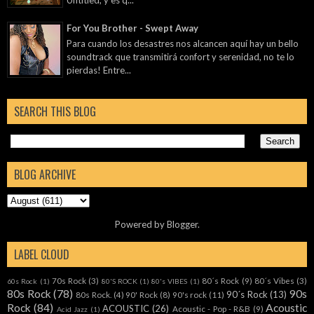
For You Brother - Swept Away
Para cuando los desastres nos alcancen aquí hay un bello
soundtrack que transmitirá confort y serenidad, no te lo
pierdas! Entre...
SEARCH THIS BLOG
BLOG ARCHIVE
Powered by
Blogger
.
LABEL CLOUD
70s Rock
(3)
80´s Rock
(9)
80´s Vibes
(3)
60s Rock
(1)
80'S ROCK
(1)
80's VIBES
(1)
80s Rock
(78)
90s
90´s Rock
(13)
80s Rock.
(4)
90' Rock
(8)
90's rock
(11)
Rock
(84)
Acoustic
ACOUSTIC
(26)
Acoustic - Pop - R&B
(9)
Acid Jazz
(1)