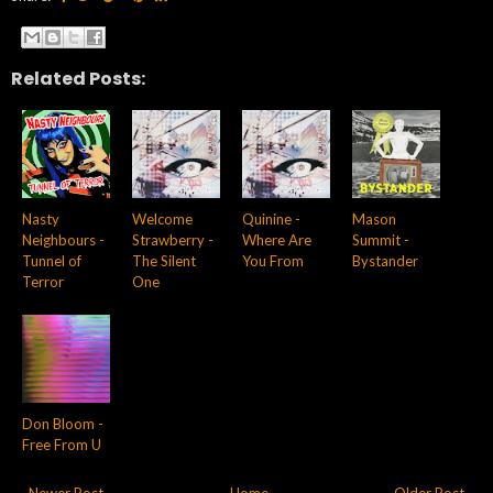
Related Posts:
Nasty
Welcome
Quinine -
Mason
Neighbours -
Strawberry -
Where Are
Summit -
Tunnel of
The Silent
You From
Bystander
Terror
One
Don Bloom -
Free From U
← Newer Post
Home
Older Post →