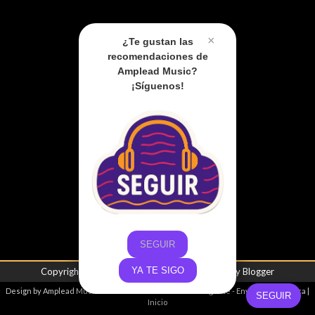
×
¿Te gustan las
recomendaciones de
Amplead Music?
¡Síguenos!
SEGUIR
YA TE SIGO
Copyright ©
2026
Amplead Music
| Powered by
Blogger
Design by
Amplead Music
- Promoviendo el talento emergente -
Envíanos tu música
|
SEGUIR
Inicio