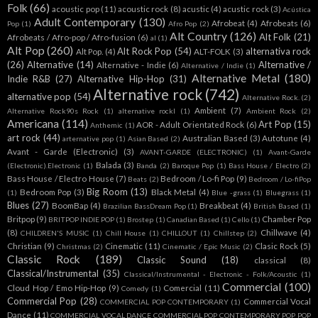
Folk
(66)
acoustic pop
(11)
acoustic rock
(8)
acustic
(4)
acustic rock
(3)
Acústica
Adult Contemporary
(130)
Afrobeat
(4)
Afrobeats
(6)
Pop
(1)
Afro Pop
(2)
Alt Country
(126)
Alt Folk
(21)
Afrobeats / Afro-pop / Afro-fusion
(6)
al
(1)
Alt Pop
(260)
Alt Rock Pop
(54)
alternativa rock
Alt Pop.
(4)
ALT-FOLK
(3)
(26)
Alternative
(14)
Alternative /
Alternative - Indie
(6)
Alternative / Indie
(1)
Alternative Metal
(180)
Indie R&B
(27)
Alternative Hip-Hop
(31)
Alternative rock
(742)
alternative pop
(54)
Alternative Rock.
(2)
Ambient
(7)
Alternative Rock90s Rock
(1)
alternative rockl
(1)
Ambient Rock
(2)
Americana
(114)
Art Pop
(15)
AOR - Adult Orientated Rock
(6)
Anthemic
(1)
art rock
(44)
Australian Based
(3)
Autotune
(4)
arternative pop
(1)
Asian Based
(2)
Avant - Garde (Electronic)
(3)
AVANT-GARDE (ELECTRONIC)
(1)
Avant-Garde
Balada
(3)
(Electronic).Electronic
(1)
Banda
(2)
Baroque Pop
(1)
Bass House / Electro
(2)
Bass House / Electro House
(7)
Bedroom / Lo-fi Pop
(9)
Beats
(2)
Bedroom / Lo-fiPop
Big Room
(13)
Bedroom Pop
(3)
Black Metal
(4)
(1)
Blue -grass
(1)
Bluegrass
(1)
Blues
(27)
BoomBap
(4)
Breakbeat
(4)
Brazilian BassDream Pop
(1)
British Based
(1)
Britpop
(9)
Chamber Pop
BRITPOP INDIE POP
(1)
Brostep
(1)
Canadian Based
(1)
Cello
(1)
(8)
Chillwave
(4)
CHILDREN'S MUSIC
(1)
Chill House
(1)
CHILLOUT
(1)
Chillstep
(2)
Christian
(9)
Cinematic
(11)
Clasic Rock
(5)
Christmas
(2)
Cinematic / Epic Music
(2)
Classic Rock
(189)
Classic Sound
(18)
classical
(8)
Classical/Instrumental
(35)
Classical/Instrumental - Electronic - Folk/Acoustic
(1)
Commercial
(100)
Cloud Hop / Emo Hip-Hop
(9)
Comercial
(11)
Comedy
(1)
Commercial Pop
(28)
Commercial Vocal
COMMERCIAL POP CONTEMPORARY
(1)
Dance
(11)
COMMERCIAL VOCAL DANCE COMMERCIAL POP CONTEMPORARY POP POP