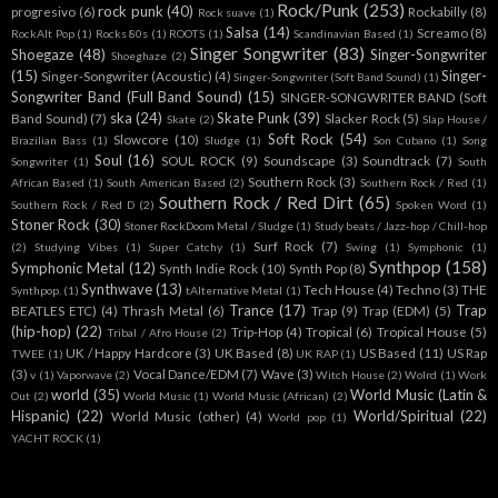
Rock/Punk
(253)
rock punk
(40)
progresivo
(6)
Rockabilly
(8)
Rock suave
(1)
Salsa
(14)
Screamo
(8)
RockAlt Pop
(1)
Rocks 80s
(1)
ROOTS
(1)
Scandinavian Based
(1)
Singer Songwriter
(83)
Shoegaze
(48)
Singer-Songwriter
Shoeghaze
(2)
(15)
Singer-
Singer-Songwriter (Acoustic)
(4)
Singer-Songwriter (Soft Band Sound)
(1)
Songwriter Band (Full Band Sound)
(15)
SINGER-SONGWRITER BAND (Soft
ska
(24)
Skate Punk
(39)
Band Sound)
(7)
Slacker Rock
(5)
Skate
(2)
Slap House /
Soft Rock
(54)
Slowcore
(10)
Brazilian Bass
(1)
Sludge
(1)
Son Cubano
(1)
Song
Soul
(16)
SOUL ROCK
(9)
Soundscape
(3)
Soundtrack
(7)
Songwriter
(1)
South
Southern Rock
(3)
African Based
(1)
South American Based
(2)
Southern Rock / Red
(1)
Southern Rock / Red Dirt
(65)
Southern Rock / Red D
(2)
Spoken Word
(1)
Stoner Rock
(30)
Stoner RockDoom Metal / Sludge
(1)
Study beats / Jazz-hop / Chill-hop
Surf Rock
(7)
(2)
Studying Vibes
(1)
Super Catchy
(1)
Swing
(1)
Symphonic
(1)
Synthpop
(158)
Symphonic Metal
(12)
Synth Indie Rock
(10)
Synth Pop
(8)
Synthwave
(13)
Tech House
(4)
Techno
(3)
THE
Synthpop.
(1)
tAlternative Metal
(1)
Trance
(17)
Trap
BEATLES ETC)
(4)
Thrash Metal
(6)
Trap
(9)
Trap (EDM)
(5)
(hip-hop)
(22)
Trip-Hop
(4)
Tropical
(6)
Tropical House
(5)
Tribal / Afro House
(2)
UK / Happy Hardcore
(3)
UK Based
(8)
US Based
(11)
US Rap
TWEE
(1)
UK RAP
(1)
(3)
Vocal Dance/EDM
(7)
Wave
(3)
v
(1)
Vaporwave
(2)
Witch House
(2)
Wolrd
(1)
Work
world
(35)
World Music (Latin &
Out
(2)
World Music
(1)
World Music (African)
(2)
Hispanic)
(22)
World/Spiritual
(22)
World Music (other)
(4)
World pop
(1)
YACHT ROCK
(1)