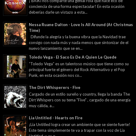
¡ BAÏKI nos comparte una genial rola que hace eco de
conciencia de una forma espectacular! En esta ocasión
deberías darle un vistazo a esta...
Nessa Ruane Dalton - Love Is All Around (At Christmas
Time)
Difunde la alegría y la buena vibra que la Navidad trae
consigo con nada más y nada menos que sintonizar de el
nuevo lanzamiento que se en...
Toledo Vega - El Saco Es De A Quien Le Quede
“Toledo Vega” es un talentoso músico que tiene como su
principal fuerte el género del Rock Alternativo y el Pop
Punk, en esta ocasión nos co...
The Dirt Whisperers - Five
Cargado de un estilo sureño y country, llega la banda The
Dirt Whispers con su tema "Five" , cargado de una energía
muy cálida, a...
Lia Untitled - Hearts on Fire
¡Lia Untitled logra crear un ambiente que se siente fuerte!
Este tema simplemente te va a trapar con la voz de Lia
Untitled, y es q...