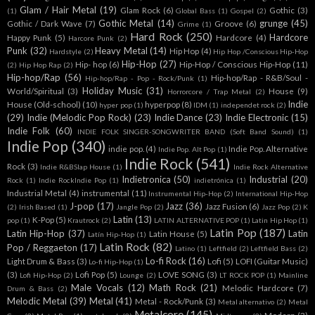
Glam / Hair Metal
(19)
Glam Rock
(6)
Gothic
(3)
(1)
Global Bass
(1)
Gospel
(2)
Gothic Metal
(14)
grunge
(45)
Gothic / Dark Wave
(7)
Groove
(6)
Grime
(1)
Hard Rock
(250)
Hardcore
Happy Punk
(5)
Hardcore
(4)
Harcore Punk
(2)
Punk
(32)
Heavy Metal
(14)
Hip Hop
(4)
Hardstyle
(2)
Hip Hop /Conscious Hip-Hop
Hip-Hop
(27)
Hip- hop
(6)
Hip-Hop / Conscious Hip-Hop
(11)
(2)
Hip Hop Rap
(2)
Hip-hop/Rap
(56)
Hip-hop/Rap - R&B/Soul -
Hip-hop/Rap - Pop - Rock/Punk
(1)
Holiday Music
(31)
World/Spiritual
(3)
House
(9)
Horrorcore / Trap Metal
(2)
Indie
House (Old-school)
(10)
hyperpop
(8)
hyper pop
(1)
IDM
(1)
independet rock
(2)
(29)
Indie (Melodic Pop Rock)
(23)
Indie Dance
(23)
Indie Electronic
(15)
Indie Folk
(60)
INDIE FOLK SINGER-SONGWRITER BAND (Soft Band Sound)
(1)
Indie Pop
(340)
indie pop.
(4)
Indie Pop. Alternative
Indie Pop. Alt Pop
(1)
Indie Rock
(541)
Rock
(3)
Indie R&BSlap House
(1)
Indie Rock Alternative
Indietronica
(50)
Industrial
(20)
Rock
(1)
Indie RockIndie Pop
(1)
indietrónica
(1)
Industrial Metal
(4)
instrumental
(11)
Instrumental Hip-Hop
(2)
International Hip-Hop
J-pop
(17)
Jazz
(36)
Jazz Fusion
(6)
(2)
Irish Based
(1)
Jangle Pop
(2)
Jazz Pop
(2)
K
Latin
(13)
K-Pop
(5)
pop
(1)
Krautrock
(2)
LATIN ALTERNATIVE POP
(1)
Latin Hip Hop
(1)
Latin Pop
(187)
Latin Hip-Hop
(37)
Latin
Latin House
(5)
Latín Hip-Hop
(1)
Latin Rock
(82)
Pop / Reggaeton
(17)
Latino
(1)
Leftfield
(2)
Leftfield Bass
(2)
Lo-fi Rock
(16)
Light Drum & Bass
(3)
Lofi
(5)
LOFI (Guitar Music)
Lo-fi Hip-Hop
(1)
(3)
Lofi Pop
(5)
LOVE SONG
(3)
Lofi Hip-Hop
(2)
Lounge
(2)
LT ROCK POP
(1)
Mainline
Male Vocals
(12)
Math Rock
(21)
Melodic Hardcore
(7)
Drum & Bass
(2)
Melodic Metal
(39)
Metal
(41)
Metal - Rock/Punk
(3)
Metal alternativo
(2)
Metal
Metalcore
(145)