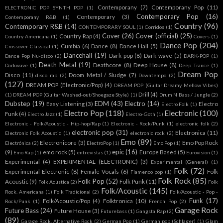
Contemporany
(7)
Contemporany Pop
(11)
ELECTRONIC POP SYNTH POP
(1)
Contemporary Pop
(16)
Contemporary
(3)
Contemporany R&B
(1)
Country
(96)
Contemporary R&B
(14)
CONTEMPORARY SOUL
(1)
Corridos
(1)
Cover
(26)
Cover (official)
(25)
Country Rap
(4)
Country Americana
(1)
Covers
(1)
Dance Pop
(204)
Cumbia
(6)
Dance
(8)
Dance Hall
(5)
Crossover Classical
(1)
Dancehall
(19)
Dark pop
(8)
Dark wave
(5)
Dance Pop Nu-disco
(2)
DARK-POP
(1)
Death Metal
(19)
Deathcore
(8)
Deep House
(8)
Darkwave
(1)
Deep Trance
(1)
Dream Pop
Disco
(11)
Doom Metal / Sludge
(7)
disco rap
(2)
Downtempo
(2)
(127)
DREAM POP (Electronic/Pop)
(4)
DREAM POP (Guitar Dreamy Mellow Vibes)
Drill
(4)
(1)
DREAM POP (Guitar Washed-out/Shoegaze Style)
(1)
Drum N Bass / Jungle
(2)
Dubstep
(19)
EDM
(43)
Electro
(14)
Easy Listening
(3)
Electro
Electro Folk
(1)
Electro Pop
(118)
Electronic
(100)
Funk
(4)
Electro Jazz
(1)
Electro-Goth
(1)
Electronic - Folk/Acoustic - Hip-hop/Rap
(1)
Electronic - Rock/Punk
(1)
electronic folk
(2)
electronic pop
(31)
Electronica
(11)
Electronic Folk Acoustic
(1)
electronic rock
(2)
Emo
(89)
Electronicore
(3)
Emo Pop Rock
Electrónica
(2)
ElectroPop
(1)
Emo Pop
(1)
epic
(16)
(9)
emo rock
(5)
Europe Based
(5)
Emo Rap
(1)
entrevistas
(1)
Eurovision
(1)
Experimental
(4)
EXPERIMENTAL (ELECTRONIC)
(3)
Experimental (General)
(1)
Folk
(72)
Experimental Electronic
(8)
Female Vocals
(6)
Folk
Flamenco pop
(1)
Folk Rock
(85)
Folk Pop
(52)
Acoustic
(9)
Folk Punk
(11)
Folk Acústica
(2)
Folk
Folk/Acoustic
(145)
Rock. Americana
(1)
Folk Tradicional
(2)
Folk/Acoustic - Pop -
Funk
(17)
Folk/Acoustic/Pop
(4)
Folktronica
(10)
Rock/Punk
(1)
French Pop
(2)
Garage Rock
Future Bass
(24)
Future House
(3)
Futurebass
(1)
Gangsta Rap
(2)
(89)
Garage Rock. Alternative Rock
(2)
German Pop
(1)
German pop (Schlager)
(1)
Glam