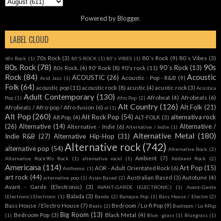
Powered by
Blogger
.
LABEL CLOUD
70s Rock
(3)
80´s Rock
(9)
80´s Vibes
(3)
60s Rock
(1)
80'S ROCK
(1)
80's VIBES
(1)
80s Rock
(78)
90s
90´s Rock
(13)
80s Rock.
(4)
90' Rock
(8)
90's rock
(11)
Rock
(84)
Acoustic
ACOUSTIC
(26)
Acoustic - Pop - R&B
(9)
Acid Jazz
(1)
Folk
(64)
acoustic pop
(11)
acoustic rock
(8)
acustic
(4)
acustic rock
(3)
Acústica
Adult Contemporary
(130)
Afrobeat
(4)
Afrobeats
(6)
Pop
(1)
Afro Pop
(2)
Alt Country
(126)
Alt Folk
(21)
Afrobeats / Afro-pop / Afro-fusion
(6)
al
(1)
Alt Pop
(260)
Alt Rock Pop
(54)
alternativa rock
Alt Pop.
(4)
ALT-FOLK
(3)
(26)
Alternative
(14)
Alternative /
Alternative - Indie
(6)
Alternative / Indie
(1)
Alternative Metal
(180)
Indie R&B
(27)
Alternative Hip-Hop
(31)
Alternative rock
(742)
alternative pop
(54)
Alternative Rock.
(2)
Ambient
(7)
Alternative Rock90s Rock
(1)
alternative rockl
(1)
Ambient Rock
(2)
Americana
(114)
Art Pop
(15)
AOR - Adult Orientated Rock
(6)
Anthemic
(1)
art rock
(44)
Australian Based
(3)
Autotune
(4)
arternative pop
(1)
Asian Based
(2)
Avant - Garde (Electronic)
(3)
AVANT-GARDE (ELECTRONIC)
(1)
Avant-Garde
Balada
(3)
(Electronic).Electronic
(1)
Banda
(2)
Baroque Pop
(1)
Bass House / Electro
(2)
Bass House / Electro House
(7)
Bedroom / Lo-fi Pop
(9)
Beats
(2)
Bedroom / Lo-fiPop
Big Room
(13)
Bedroom Pop
(3)
Black Metal
(4)
(1)
Blue -grass
(1)
Bluegrass
(1)