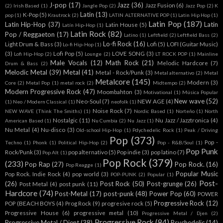
J-pop
(17)
Jazz
(36)
Jazz Fusion
(6)
(2)
Irish Based
(1)
Jangle Pop
(2)
Jazz Pop
(2)
K
Latin
(13)
K-Pop
(5)
pop
(1)
Krautrock
(2)
LATIN ALTERNATIVE POP
(1)
Latin Hip Hop
(1)
Latin Pop
(187)
Latin Hip-Hop
(37)
Latin
Latin House
(5)
Latín Hip-Hop
(1)
Latin Rock
(82)
Pop / Reggaeton
(17)
Latino
(1)
Leftfield
(2)
Leftfield Bass
(2)
Lo-fi Rock
(16)
Light Drum & Bass
(3)
Lofi
(5)
LOFI (Guitar Music)
Lo-fi Hip-Hop
(1)
(3)
Lofi Pop
(5)
LOVE SONG
(3)
Lofi Hip-Hop
(2)
Lounge
(2)
LT ROCK POP
(1)
Mainline
Male Vocals
(12)
Math Rock
(21)
Melodic Hardcore
(7)
Drum & Bass
(2)
Melodic Metal
(39)
Metal
(41)
Metal - Rock/Punk
(3)
Metal alternativo
(2)
Metal
Metalcore
(145)
Modern
(3)
Core
(2)
Metal Pop
(1)
metal rock
(2)
Midtempo
(2)
Modern Progressive Rock
(47)
Moombahton
(3)
Motivational
(1)
Música Popular
New wave
(52)
Neo-Soul
(7)
NEW AGE
(4)
(1)
Neo / Modern Classical
(1)
neofolk
(1)
Noise Rock
(7)
NEW WAVE (Think The Smiths)
(1)
Nordic Based
(1)
Norteño
(1)
North
Nostalgic
(11)
Nu Jazz / Jazztronica
(4)
American Based
(1)
Nu Cumbia
(2)
Nu Jazz
(1)
Nu Metal
(4)
Nu-disco
(3)
Old-school Hip-Hop
(1)
Pdychedelic Rock
(1)
Peak / Driving
Pop
(373)
Pop -
Techno
(1)
Phonk
(1)
Political Hip-Hop
(2)
Pop - R&B/Soul
(1)
Pop Punk
Rock/Punk
(3)
pop alternativo
(5)
Pop indie
(3)
pop latino
(7)
Pop Alt
(1)
Pop Rock
(379)
(233)
Pop Rap
(27)
Pop Rock.
(16)
Pop Reagge
(1)
Popular Music
Pop Rock. Indie Rock
(4)
pop world
(3)
POP-PUNK
(2)
Popular
(1)
Post-
(26)
Post Rock
(50)
Post-grunge
(26)
Post Metal
(4)
post punk
(11)
Hardcore
(74)
Post-Metal
(17)
post-punk
(48)
Power Pop
(60)
POWER
Progressive Rock
(12)
POP (BEACH BOYS
(4)
Prog Rock
(9)
progresive rock
(5)
Progressive House
(6)
progressive metal
(10)
Progressive Metal / Djen
(2)
Progressive Rock
(84)
Progressive Metal / Djent
(38)
Psychedelic
(14)