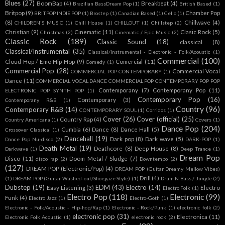
Blues
(27)
BoomBap
(4)
Breakbeat
(4)
Brazilian BassDream Pop
(1)
British Based
(1)
Britpop
(9)
Chamber Pop
BRITPOP INDIE POP
(1)
Brostep
(1)
Canadian Based
(1)
Cello
(1)
(8)
Chillwave
(4)
CHILDREN'S MUSIC
(1)
Chill House
(1)
CHILLOUT
(1)
Chillstep
(2)
Christian
(9)
Cinematic
(11)
Clasic Rock
(5)
Christmas
(2)
Cinematic / Epic Music
(2)
Classic Rock
(189)
Classic Sound
(18)
classical
(8)
Classical/Instrumental
(35)
Classical/Instrumental - Electronic - Folk/Acoustic
(1)
Commercial
(100)
Cloud Hop / Emo Hip-Hop
(9)
Comercial
(11)
Comedy
(1)
Commercial Pop
(28)
Commercial Vocal
COMMERCIAL POP CONTEMPORARY
(1)
Dance
(11)
COMMERCIAL VOCAL DANCE COMMERCIAL POP CONTEMPORARY POP POP
Contemporany
(7)
Contemporany Pop
(11)
ELECTRONIC POP SYNTH POP
(1)
Contemporary Pop
(16)
Contemporary
(3)
Contemporany R&B
(1)
Country
(96)
Contemporary R&B
(14)
CONTEMPORARY SOUL
(1)
Corridos
(1)
Cover
(26)
Cover (official)
(25)
Country Rap
(4)
Country Americana
(1)
Covers
(1)
Dance Pop
(204)
Cumbia
(6)
Dance
(8)
Dance Hall
(5)
Crossover Classical
(1)
Dancehall
(19)
Dark pop
(8)
Dark wave
(5)
Dance Pop Nu-disco
(2)
DARK-POP
(1)
Death Metal
(19)
Deathcore
(8)
Deep House
(8)
Darkwave
(1)
Deep Trance
(1)
Dream Pop
Disco
(11)
Doom Metal / Sludge
(7)
disco rap
(2)
Downtempo
(2)
(127)
DREAM POP (Electronic/Pop)
(4)
DREAM POP (Guitar Dreamy Mellow Vibes)
Drill
(4)
(1)
DREAM POP (Guitar Washed-out/Shoegaze Style)
(1)
Drum N Bass / Jungle
(2)
Dubstep
(19)
EDM
(43)
Electro
(14)
Easy Listening
(3)
Electro
Electro Folk
(1)
Electro Pop
(118)
Electronic
(99)
Funk
(4)
Electro Jazz
(1)
Electro-Goth
(1)
Electronic - Folk/Acoustic - Hip-hop/Rap
(1)
Electronic - Rock/Punk
(1)
electronic folk
(2)
electronic pop
(31)
Electronica
(11)
Electronic Folk Acoustic
(1)
electronic rock
(2)