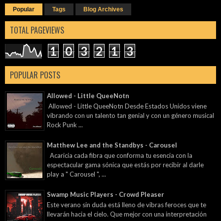
Popular
Tags
Blog Archives
TOTAL PAGEVIEWS
1
0
3
2
1
3
POPULAR POSTS
Allowed - Little QueeNotn
Allowed - Little QueeNotn Desde Estados Unidos viene
vibrando con un talento tan genial y con un género musical
Rock Punk ...
Matthew Lee and the Standbys - Carousel
Acaricia cada fibra que conforma tu esencia con la
espectacular gama sónica que estás por recibir al darle
play a " Carousel ", ...
Swamp Music Players - Crowd Pleaser
Este verano sin duda está lleno de vibras feroces que te
llevarán hacia el cielo. Que mejor con una interpretación