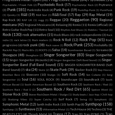
Psychedelic Rock
(57)
Psytrance
Psychedelic / Freak Folk
(2)
Psychedelyc Rock
(2)
Punk
(181)
Punk Rock
(19)
(3)
Punk Indie Rock
(4)
PunkPop Punk
(1)
PunkPunk
R&B
(19)
R&B/Soul
(57)
Rap
(29)
Rap Metal
(19)
(1)
Quieky
(1)
R&B Soul
(1)
Reggaeton
(90)
Reggae
(20)
Regional
Rap Rock
(4)
RAP UK
(1)
regg
(1)
mexicana
(42)
Regional Mexicano
(4)
Relaxing
(8)
Remix
(11)
Remix (official)
(4)
Retro Guitar Rock Pop
(11)
Retro Soul
(10)
Rhythm And Blues
(1)
Riddim / Tearout
(2)
Rock
(130)
rock alternativo
(15)
Rock Blues
(4)
rock independiente
(3)
Rock
Rock Pop
(65)
Rock N Roll
(12)
Rock
indie
(1)
rock latino
(1)
Rock modern
(1)
Rock/Punk
(253)
rock punk
(38)
progresivo
(6)
Rockabilly
(8)
Rock suave
(1)
Salsa
(14)
Screamo
(8)
RockAlt Pop
(1)
Rocks 80s
(1)
ROOTS
(1)
Scandinavian Based
(1)
Singer Songwriter
(83)
Shoegaze
(48)
Singer-Songwriter
Shoeghaze
(2)
(15)
Singer-
Singer-Songwriter (Acoustic)
(4)
Singer-Songwriter (Soft Band Sound)
(1)
Songwriter Band (Full Band Sound)
(15)
SINGER-SONGWRITER BAND (Soft
ska
(24)
Skate Punk
(39)
Band Sound)
(7)
Slacker Rock
(5)
Skate
(2)
Slap House /
Soft Rock
(54)
Slowcore
(10)
Brazilian Bass
(1)
Sludge
(1)
Son Cubano
(1)
Song
Soul
(16)
SOUL ROCK
(9)
Soundscape
(3)
Soundtrack
(7)
Songwriter
(1)
South
Southern Rock
(3)
African Based
(1)
South American Based
(2)
Southern Rock / Red
(1)
Southern Rock / Red Dirt
(65)
Southern Rock / Red D
(2)
Spoken Word
(1)
Stoner Rock
(30)
Stoner RockDoom Metal / Sludge
(1)
Study beats / Jazz-hop / Chill-hop
Surf Rock
(7)
(2)
Studying Vibes
(1)
Super Catchy
(1)
Swing
(1)
Symphonic
(1)
Synthpop
(158)
Symphonic Metal
(12)
Synth Indie Rock
(10)
Synth Pop
(8)
Synthwave
(13)
Tech House
(4)
Techno
(3)
THE
Synthpop.
(1)
tAlternative Metal
(1)
Trance
(17)
Trap
BEATLES ETC)
(4)
Thrash Metal
(6)
Trap
(9)
Trap (EDM)
(5)