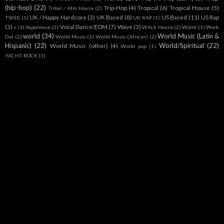
(hip-hop)
(22)
Trip-Hop
(4)
Tropical
(6)
Tropical House
(5)
Tribal / Afro House
(2)
UK / Happy Hardcore
(3)
UK Based
(8)
US Based
(11)
US Rap
TWEE
(1)
UK RAP
(1)
(3)
Vocal Dance/EDM
(7)
Wave
(3)
v
(1)
Vaporwave
(2)
Witch House
(2)
Wolrd
(1)
Work
world
(34)
World Music (Latin &
Out
(2)
World Music
(1)
World Music (African)
(2)
Hispanic)
(22)
World/Spiritual
(22)
World Music (other)
(4)
World pop
(1)
YACHT ROCK
(1)