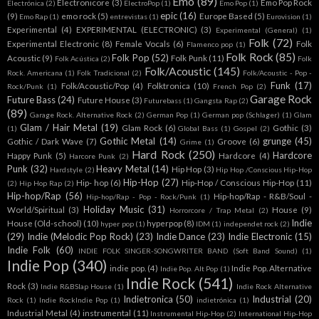
Emo
(89)
Electronicore
(3)
Emo Pop Rock
Electrónica
(2)
ElectroPop
(1)
Emo Pop
(1)
epic
(16)
(9)
emo rock
(5)
Europe Based
(5)
Emo Rap
(1)
entrevistas
(1)
Eurovision
(1)
Experimental
(4)
EXPERIMENTAL (ELECTRONIC)
(3)
Experimental (General)
(1)
Folk
(72)
Experimental Electronic
(8)
Female Vocals
(6)
Folk
Flamenco pop
(1)
Folk Rock
(85)
Folk Pop
(52)
Acoustic
(9)
Folk Punk
(11)
Folk Acústica
(2)
Folk
Folk/Acoustic
(145)
Rock. Americana
(1)
Folk Tradicional
(2)
Folk/Acoustic - Pop -
Funk
(17)
Folk/Acoustic/Pop
(4)
Folktronica
(10)
Rock/Punk
(1)
French Pop
(2)
Garage Rock
Future Bass
(24)
Future House
(3)
Futurebass
(1)
Gangsta Rap
(2)
(89)
Garage Rock. Alternative Rock
(2)
German Pop
(1)
German pop (Schlager)
(1)
Glam
Glam / Hair Metal
(19)
Glam Rock
(6)
Gothic
(3)
(1)
Global Bass
(1)
Gospel
(2)
Gothic Metal
(14)
grunge
(45)
Gothic / Dark Wave
(7)
Groove
(6)
Grime
(1)
Hard Rock
(250)
Hardcore
Happy Punk
(5)
Hardcore
(4)
Harcore Punk
(2)
Punk
(32)
Heavy Metal
(14)
Hip Hop
(3)
Hardstyle
(2)
Hip Hop /Conscious Hip-Hop
Hip-Hop
(27)
Hip- hop
(6)
Hip-Hop / Conscious Hip-Hop
(11)
(2)
Hip Hop Rap
(2)
Hip-hop/Rap
(56)
Hip-hop/Rap - R&B/Soul -
Hip-hop/Rap - Pop - Rock/Punk
(1)
Holiday Music
(31)
World/Spiritual
(3)
House
(9)
Horrorcore / Trap Metal
(2)
Indie
House (Old-school)
(10)
hyperpop
(8)
hyper pop
(1)
IDM
(1)
independet rock
(2)
(29)
Indie (Melodic Pop Rock)
(23)
Indie Dance
(23)
Indie Electronic
(15)
Indie Folk
(60)
INDIE FOLK SINGER-SONGWRITER BAND (Soft Band Sound)
(1)
Indie Pop
(340)
indie pop.
(4)
Indie Pop. Alternative
Indie Pop. Alt Pop
(1)
Indie Rock
(541)
Rock
(3)
Indie R&BSlap House
(1)
Indie Rock Alternative
Indietronica
(50)
Industrial
(20)
Rock
(1)
Indie RockIndie Pop
(1)
indietrónica
(1)
Industrial Metal
(4)
instrumental
(11)
Instrumental Hip-Hop
(2)
International Hip-Hop