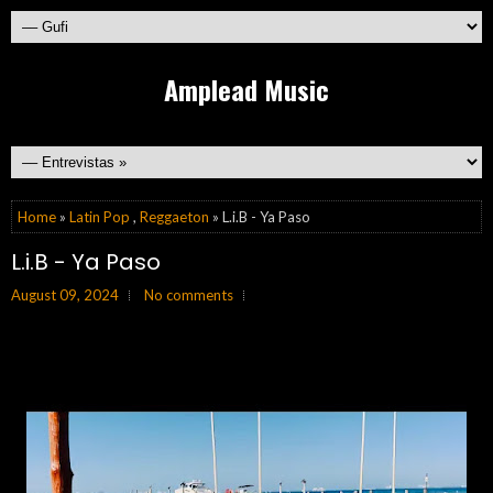
Amplead Music
Home
»
Latin Pop
,
Reggaeton
» L.i.B - Ya Paso
L.i.B - Ya Paso
August 09, 2024
No comments