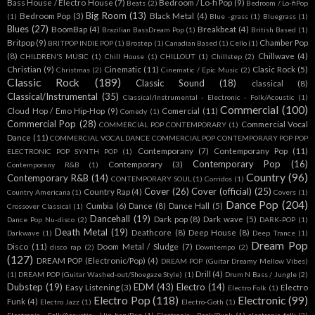
Bass House / Electro House
(7)
Bedroom / Lo-fi Pop
(9)
Beats
(2)
Bedroom / Lo-fiPop
Big Room
(13)
Bedroom Pop
(3)
Black Metal
(4)
(1)
Blue -grass
(1)
Bluegrass
(1)
Blues
(27)
BoomBap
(4)
Breakbeat
(4)
Brazilian BassDream Pop
(1)
British Based
(1)
Britpop
(9)
Chamber Pop
BRITPOP INDIE POP
(1)
Brostep
(1)
Canadian Based
(1)
Cello
(1)
(8)
Chillwave
(4)
CHILDREN'S MUSIC
(1)
Chill House
(1)
CHILLOUT
(1)
Chillstep
(2)
Christian
(9)
Cinematic
(11)
Clasic Rock
(5)
Christmas
(2)
Cinematic / Epic Music
(2)
Classic Rock
(189)
Classic Sound
(18)
classical
(8)
Classical/Instrumental
(35)
Classical/Instrumental - Electronic - Folk/Acoustic
(1)
Commercial
(100)
Cloud Hop / Emo Hip-Hop
(9)
Comercial
(11)
Comedy
(1)
Commercial Pop
(28)
Commercial Vocal
COMMERCIAL POP CONTEMPORARY
(1)
Dance
(11)
COMMERCIAL VOCAL DANCE COMMERCIAL POP CONTEMPORARY POP POP
Contemporany
(7)
Contemporany Pop
(11)
ELECTRONIC POP SYNTH POP
(1)
Contemporary Pop
(16)
Contemporary
(3)
Contemporany R&B
(1)
Country
(96)
Contemporary R&B
(14)
CONTEMPORARY SOUL
(1)
Corridos
(1)
Cover
(26)
Cover (official)
(25)
Country Rap
(4)
Country Americana
(1)
Covers
(1)
Dance Pop
(204)
Cumbia
(6)
Dance
(8)
Dance Hall
(5)
Crossover Classical
(1)
Dancehall
(19)
Dark pop
(8)
Dark wave
(5)
Dance Pop Nu-disco
(2)
DARK-POP
(1)
Death Metal
(19)
Deathcore
(8)
Deep House
(8)
Darkwave
(1)
Deep Trance
(1)
Dream Pop
Disco
(11)
Doom Metal / Sludge
(7)
disco rap
(2)
Downtempo
(2)
(127)
DREAM POP (Electronic/Pop)
(4)
DREAM POP (Guitar Dreamy Mellow Vibes)
Drill
(4)
(1)
DREAM POP (Guitar Washed-out/Shoegaze Style)
(1)
Drum N Bass / Jungle
(2)
Dubstep
(19)
EDM
(43)
Electro
(14)
Easy Listening
(3)
Electro
Electro Folk
(1)
Electro Pop
(118)
Electronic
(99)
Funk
(4)
Electro Jazz
(1)
Electro-Goth
(1)