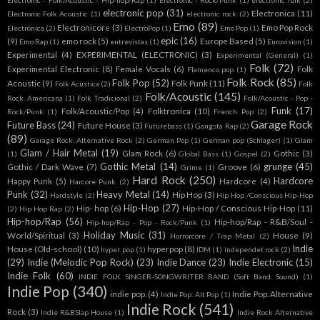
Electronic - Folk/Acoustic - Hip-hop/Rap
(1)
Electronic - Rock/Punk
(1)
electronic folk
(2)
electronic pop
(31)
Electronica
(11)
Electronic Folk Acoustic
(1)
electronic rock
(2)
Emo
(89)
Electronicore
(3)
Emo Pop Rock
Electrónica
(2)
ElectroPop
(1)
Emo Pop
(1)
epic
(16)
(9)
emo rock
(5)
Europe Based
(5)
Emo Rap
(1)
entrevistas
(1)
Eurovision
(1)
Experimental
(4)
EXPERIMENTAL (ELECTRONIC)
(3)
Experimental (General)
(1)
Folk
(72)
Experimental Electronic
(8)
Female Vocals
(6)
Folk
Flamenco pop
(1)
Folk Rock
(85)
Folk Pop
(52)
Acoustic
(9)
Folk Punk
(11)
Folk Acústica
(2)
Folk
Folk/Acoustic
(145)
Rock. Americana
(1)
Folk Tradicional
(2)
Folk/Acoustic - Pop -
Funk
(17)
Folk/Acoustic/Pop
(4)
Folktronica
(10)
Rock/Punk
(1)
French Pop
(2)
Garage Rock
Future Bass
(24)
Future House
(3)
Futurebass
(1)
Gangsta Rap
(2)
(89)
Garage Rock. Alternative Rock
(2)
German Pop
(1)
German pop (Schlager)
(1)
Glam
Glam / Hair Metal
(19)
Glam Rock
(6)
Gothic
(3)
(1)
Global Bass
(1)
Gospel
(2)
Gothic Metal
(14)
grunge
(45)
Gothic / Dark Wave
(7)
Groove
(6)
Grime
(1)
Hard Rock
(250)
Hardcore
Happy Punk
(5)
Hardcore
(4)
Harcore Punk
(2)
Punk
(32)
Heavy Metal
(14)
Hip Hop
(3)
Hardstyle
(2)
Hip Hop /Conscious Hip-Hop
Hip-Hop
(27)
Hip- hop
(6)
Hip-Hop / Conscious Hip-Hop
(11)
(2)
Hip Hop Rap
(2)
Hip-hop/Rap
(56)
Hip-hop/Rap - R&B/Soul -
Hip-hop/Rap - Pop - Rock/Punk
(1)
Holiday Music
(31)
World/Spiritual
(3)
House
(9)
Horrorcore / Trap Metal
(2)
Indie
House (Old-school)
(10)
hyperpop
(8)
hyper pop
(1)
IDM
(1)
independet rock
(2)
(29)
Indie (Melodic Pop Rock)
(23)
Indie Dance
(23)
Indie Electronic
(15)
Indie Folk
(60)
INDIE FOLK SINGER-SONGWRITER BAND (Soft Band Sound)
(1)
Indie Pop
(340)
indie pop.
(4)
Indie Pop. Alternative
Indie Pop. Alt Pop
(1)
Indie Rock
(541)
Rock
(3)
Indie R&BSlap House
(1)
Indie Rock Alternative