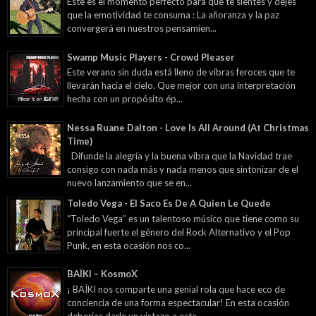
Este es el momento perfecto para que te sientes y dejes
que la emotividad te consuma : La añoranza y la paz
convergerá en nuestros pensamien...
Swamp Music Players - Crowd Pleaser
Este verano sin duda está lleno de vibras feroces que te
llevarán hacia el cielo. Que mejor con una interpretación
hecha con un propósito ép...
Nessa Ruane Dalton - Love Is All Around (At Christmas
Time)
Difunde la alegría y la buena vibra que la Navidad trae
consigo con nada más y nada menos que sintonizar de el
nuevo lanzamiento que se en...
Toledo Vega - El Saco Es De A Quien Le Quede
“Toledo Vega” es un talentoso músico que tiene como su
principal fuerte el género del Rock Alternativo y el Pop
Punk, en esta ocasión nos co...
BAÏKI – KosmoX
¡ BAÏKI nos comparte una genial rola que hace eco de
conciencia de una forma espectacular! En esta ocasión
deberías darle un vistazo a esta...