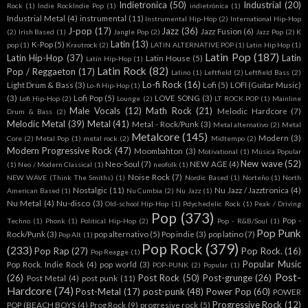
Indietronica
(50)
Industrial
(20)
Rock
(1)
Indie RockIndie Pop
(1)
indietrónica
(1)
Industrial Metal
(4)
instrumental
(11)
Instrumental Hip-Hop
(2)
International Hip-Hop
J-pop
(17)
Jazz
(36)
Jazz Fusion
(6)
(2)
Irish Based
(1)
Jangle Pop
(2)
Jazz Pop
(2)
K
Latin
(13)
K-Pop
(5)
pop
(1)
Krautrock
(2)
LATIN ALTERNATIVE POP
(1)
Latin Hip Hop
(1)
Latin Pop
(187)
Latin Hip-Hop
(37)
Latin
Latin House
(5)
Latín Hip-Hop
(1)
Latin Rock
(82)
Pop / Reggaeton
(17)
Latino
(1)
Leftfield
(2)
Leftfield Bass
(2)
Lo-fi Rock
(16)
Light Drum & Bass
(3)
Lofi
(5)
LOFI (Guitar Music)
Lo-fi Hip-Hop
(1)
(3)
Lofi Pop
(5)
LOVE SONG
(3)
Lofi Hip-Hop
(2)
Lounge
(2)
LT ROCK POP
(1)
Mainline
Male Vocals
(12)
Math Rock
(21)
Melodic Hardcore
(7)
Drum & Bass
(2)
Melodic Metal
(39)
Metal
(41)
Metal - Rock/Punk
(3)
Metal alternativo
(2)
Metal
Metalcore
(145)
Modern
(3)
Core
(2)
Metal Pop
(1)
metal rock
(2)
Midtempo
(2)
Modern Progressive Rock
(47)
Moombahton
(3)
Motivational
(1)
Música Popular
New wave
(52)
Neo-Soul
(7)
NEW AGE
(4)
(1)
Neo / Modern Classical
(1)
neofolk
(1)
Noise Rock
(7)
NEW WAVE (Think The Smiths)
(1)
Nordic Based
(1)
Norteño
(1)
North
Nostalgic
(11)
Nu Jazz / Jazztronica
(4)
American Based
(1)
Nu Cumbia
(2)
Nu Jazz
(1)
Nu Metal
(4)
Nu-disco
(3)
Old-school Hip-Hop
(1)
Pdychedelic Rock
(1)
Peak / Driving
Pop
(373)
Pop -
Techno
(1)
Phonk
(1)
Political Hip-Hop
(2)
Pop - R&B/Soul
(1)
Pop Punk
Rock/Punk
(3)
pop alternativo
(5)
Pop indie
(3)
pop latino
(7)
Pop Alt
(1)
Pop Rock
(379)
(233)
Pop Rap
(27)
Pop Rock.
(16)
Pop Reagge
(1)
Popular Music
Pop Rock. Indie Rock
(4)
pop world
(3)
POP-PUNK
(2)
Popular
(1)
Post-
(26)
Post Rock
(50)
Post-grunge
(26)
Post Metal
(4)
post punk
(11)
Hardcore
(74)
Post-Metal
(17)
post-punk
(48)
Power Pop
(60)
POWER
Progressive Rock
(12)
POP (BEACH BOYS
(4)
Prog Rock
(9)
progresive rock
(5)