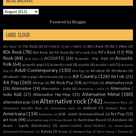
BLOG ARCHIVE
Powered by
Blogger
.
LABEL CLOUD
70s Rock
(3)
80´s Rock
(9)
80´s Vibes
(3)
60s Rock
(1)
80'S ROCK
(1)
80's VIBES
(1)
80s Rock
(78)
90s
90´s Rock
(13)
80s Rock.
(4)
90' Rock
(8)
90's rock
(11)
Rock
(84)
Acoustic
ACOUSTIC
(26)
Acoustic - Pop - R&B
(9)
Acid Jazz
(1)
Folk
(64)
acoustic pop
(11)
acoustic rock
(8)
acustic
(4)
acustic rock
(3)
Acústica
Adult Contemporary
(130)
Afrobeat
(4)
Afrobeats
(6)
Pop
(1)
Afro Pop
(2)
Alt Country
(126)
Alt Folk
(21)
Afrobeats / Afro-pop / Afro-fusion
(6)
al
(1)
Alt Pop
(260)
Alt Rock Pop
(54)
alternativa rock
Alt Pop.
(4)
ALT-FOLK
(3)
(26)
Alternative
(14)
Alternative /
Alternative - Indie
(6)
Alternative / Indie
(1)
Alternative Metal
(180)
Indie R&B
(27)
Alternative Hip-Hop
(31)
Alternative rock
(742)
alternative pop
(54)
Alternative Rock.
(2)
Ambient
(7)
Alternative Rock90s Rock
(1)
alternative rockl
(1)
Ambient Rock
(2)
Americana
(114)
Art Pop
(15)
AOR - Adult Orientated Rock
(6)
Anthemic
(1)
art rock
(44)
Australian Based
(3)
Autotune
(4)
arternative pop
(1)
Asian Based
(2)
Avant - Garde (Electronic)
(3)
AVANT-GARDE (ELECTRONIC)
(1)
Avant-Garde
Balada
(3)
(Electronic).Electronic
(1)
Banda
(2)
Baroque Pop
(1)
Bass House / Electro
(2)