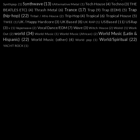
Synthwave
(13)
Tech House
(4)
Techno
(3)
THE
Synthpop.
(1)
tAlternative Metal
(1)
Trance
(17)
Trap
BEATLES ETC)
(4)
Thrash Metal
(6)
Trap
(9)
Trap (EDM)
(5)
(hip-hop)
(22)
Trip-Hop
(4)
Tropical
(6)
Tropical House
(5)
Tribal / Afro House
(2)
UK / Happy Hardcore
(3)
UK Based
(8)
US Based
(11)
US Rap
TWEE
(1)
UK RAP
(1)
(3)
Vocal Dance/EDM
(7)
Wave
(3)
v
(1)
Vaporwave
(2)
Witch House
(2)
Wolrd
(1)
Work
world
(34)
World Music (Latin &
Out
(2)
World Music
(1)
World Music (African)
(2)
Hispanic)
(22)
World/Spiritual
(22)
World Music (other)
(4)
World pop
(1)
YACHT ROCK
(1)