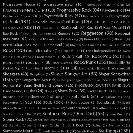
Progressive House
(6)
progressive metal
(10)
Progressive Metal / Djen
(2)
Progressive Rock
(84)
Progressive Metal / Djent
(38)
Psychedelic
(14)
Psychedelic Rock
(57)
Psytrance
Psychedelic / Freak Folk
(2)
Psychedelyc Rock
(2)
Punk
(181)
Punk Rock
(19)
(3)
Punk Indie Rock
(4)
PunkPop Punk
(1)
PunkPunk
R&B
(19)
R&B/Soul
(57)
Rap
(29)
Rap Metal
(19)
(1)
Quieky
(1)
R&B Soul
(1)
Reggaeton
(90)
Reggae
(20)
Regional
Rap Rock
(4)
RAP UK
(1)
regg
(1)
mexicana
(42)
Regional Mexicano
(4)
Relaxing
(8)
Remix
(11)
Remix (official)
(4)
Retro Guitar Rock Pop
(11)
Retro Soul
(10)
Rhythm And Blues
(1)
Riddim / Tearout
(2)
Rock
(130)
rock alternativo
(15)
Rock Blues
(4)
rock independiente
(3)
Rock
Rock Pop
(65)
Rock N Roll
(12)
Rock
indie
(1)
rock latino
(1)
Rock modern
(1)
Rock/Punk
(253)
rock punk
(38)
progresivo
(6)
Rockabilly
(8)
Rock suave
(1)
Salsa
(14)
Screamo
(8)
RockAlt Pop
(1)
Rocks 80s
(1)
ROOTS
(1)
Scandinavian Based
(1)
Singer Songwriter
(83)
Shoegaze
(48)
Singer-Songwriter
Shoeghaze
(2)
(15)
Singer-
Singer-Songwriter (Acoustic)
(4)
Singer-Songwriter (Soft Band Sound)
(1)
Songwriter Band (Full Band Sound)
(15)
SINGER-SONGWRITER BAND (Soft
ska
(24)
Skate Punk
(39)
Band Sound)
(7)
Slacker Rock
(5)
Skate
(2)
Slap House /
Soft Rock
(54)
Slowcore
(10)
Brazilian Bass
(1)
Sludge
(1)
Son Cubano
(1)
Song
Soul
(16)
SOUL ROCK
(9)
Soundscape
(3)
Soundtrack
(7)
Songwriter
(1)
South
Southern Rock
(3)
African Based
(1)
South American Based
(2)
Southern Rock / Red
(1)
Southern Rock / Red Dirt
(65)
Southern Rock / Red D
(2)
Spoken Word
(1)
Stoner Rock
(30)
Stoner RockDoom Metal / Sludge
(1)
Study beats / Jazz-hop / Chill-hop
Surf Rock
(7)
(2)
Studying Vibes
(1)
Super Catchy
(1)
Swing
(1)
Symphonic
(1)
Synthpop
(158)
Symphonic Metal
(12)
Synth Indie Rock
(10)
Synth Pop
(8)