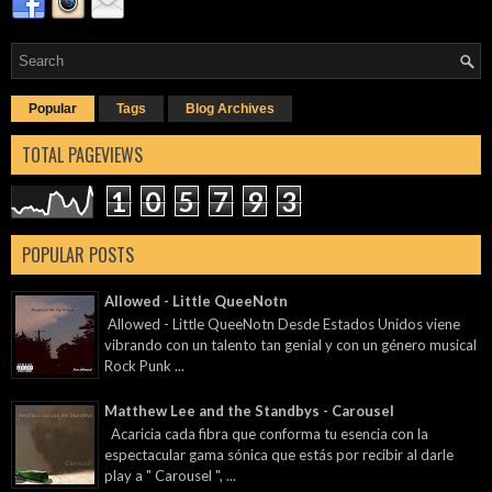
Popular
Tags
Blog Archives
TOTAL PAGEVIEWS
1
0
5
7
9
3
POPULAR POSTS
Allowed - Little QueeNotn
Allowed - Little QueeNotn Desde Estados Unidos viene
vibrando con un talento tan genial y con un género musical
Rock Punk ...
Matthew Lee and the Standbys - Carousel
Acaricia cada fibra que conforma tu esencia con la
espectacular gama sónica que estás por recibir al darle
play a " Carousel ", ...