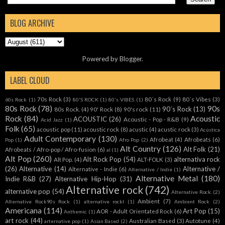
BLOG ARCHIVE
Powered by
Blogger
.
LABEL CLOUD
70s Rock
(3)
80´s Rock
(9)
80´s Vibes
(3)
60s Rock
(1)
80'S ROCK
(1)
80's VIBES
(1)
80s Rock
(78)
90s
90´s Rock
(13)
80s Rock.
(4)
90' Rock
(8)
90's rock
(11)
Rock
(84)
Acoustic
ACOUSTIC
(26)
Acoustic - Pop - R&B
(9)
Acid Jazz
(1)
Folk
(65)
acoustic pop
(11)
acoustic rock
(8)
acustic
(4)
acustic rock
(3)
Acústica
Adult Contemporary
(130)
Afrobeat
(4)
Afrobeats
(6)
Pop
(1)
Afro Pop
(2)
Alt Country
(126)
Alt Folk
(21)
Afrobeats / Afro-pop / Afro-fusion
(6)
al
(1)
Alt Pop
(260)
Alt Rock Pop
(54)
alternativa rock
Alt Pop.
(4)
ALT-FOLK
(3)
(26)
Alternative
(14)
Alternative /
Alternative - Indie
(6)
Alternative / Indie
(1)
Alternative Metal
(180)
Indie R&B
(27)
Alternative Hip-Hop
(31)
Alternative rock
(742)
alternative pop
(54)
Alternative Rock.
(2)
Ambient
(7)
Alternative Rock90s Rock
(1)
alternative rockl
(1)
Ambient Rock
(2)
Americana
(114)
Art Pop
(15)
AOR - Adult Orientated Rock
(6)
Anthemic
(1)
art rock
(44)
Australian Based
(3)
Autotune
(4)
arternative pop
(1)
Asian Based
(2)