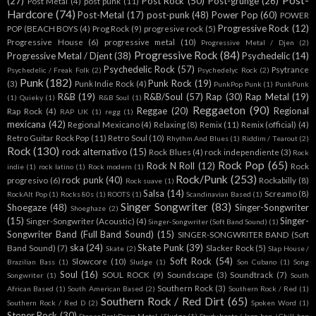
Post-
(27)
Post Rock
(50)
Post-grunge
(26)
Post Metal
(4)
post punk
(11)
Hardcore
(74)
Post-Metal
(17)
post-punk
(48)
Power Pop
(60)
POWER
Progressive Rock
(12)
POP (BEACH BOYS
(4)
Prog Rock
(9)
progresive rock
(5)
Progressive House
(6)
progressive metal
(10)
Progressive Metal / Djen
(2)
Progressive Rock
(84)
Progressive Metal / Djent
(38)
Psychedelic
(14)
Psychedelic Rock
(57)
Psytrance
Psychedelic / Freak Folk
(2)
Psychedelyc Rock
(2)
Punk
(182)
Punk Rock
(19)
(3)
Punk Indie Rock
(4)
PunkPop Punk
(1)
PunkPunk
R&B
(19)
R&B/Soul
(57)
Rap
(30)
Rap Metal
(19)
(1)
Quieky
(1)
R&B Soul
(1)
Reggaeton
(90)
Reggae
(20)
Regional
Rap Rock
(4)
RAP UK
(1)
regg
(1)
mexicana
(42)
Regional Mexicano
(4)
Relaxing
(8)
Remix
(11)
Remix (official)
(4)
Retro Guitar Rock Pop
(11)
Retro Soul
(10)
Rhythm And Blues
(1)
Riddim / Tearout
(2)
Rock
(130)
rock alternativo
(15)
Rock Blues
(4)
rock independiente
(3)
Rock
Rock Pop
(65)
Rock N Roll
(12)
Rock
indie
(1)
rock latino
(1)
Rock modern
(1)
Rock/Punk
(253)
rock punk
(40)
progresivo
(6)
Rockabilly
(8)
Rock suave
(1)
Salsa
(14)
Screamo
(8)
RockAlt Pop
(1)
Rocks 80s
(1)
ROOTS
(1)
Scandinavian Based
(1)
Singer Songwriter
(83)
Shoegaze
(48)
Singer-Songwriter
Shoeghaze
(2)
(15)
Singer-
Singer-Songwriter (Acoustic)
(4)
Singer-Songwriter (Soft Band Sound)
(1)
Songwriter Band (Full Band Sound)
(15)
SINGER-SONGWRITER BAND (Soft
ska
(24)
Skate Punk
(39)
Band Sound)
(7)
Slacker Rock
(5)
Skate
(2)
Slap House /
Soft Rock
(54)
Slowcore
(10)
Brazilian Bass
(1)
Sludge
(1)
Son Cubano
(1)
Song
Soul
(16)
SOUL ROCK
(9)
Soundscape
(3)
Soundtrack
(7)
Songwriter
(1)
South
Southern Rock
(3)
African Based
(1)
South American Based
(2)
Southern Rock / Red
(1)
Southern Rock / Red Dirt
(65)
Southern Rock / Red D
(2)
Spoken Word
(1)
Stoner Rock
(30)