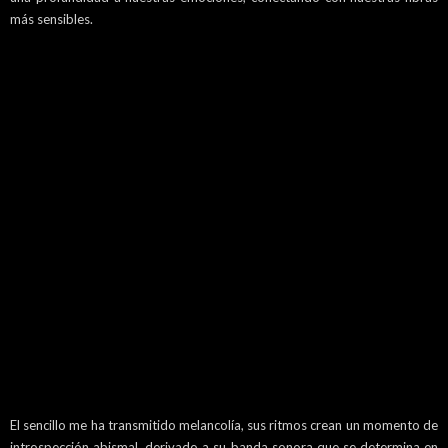
más sensibles.
El sencillo me ha transmitido melancolía, sus ritmos crean un momento de
introspección abismal, derivado a su banda sonora que se determina en