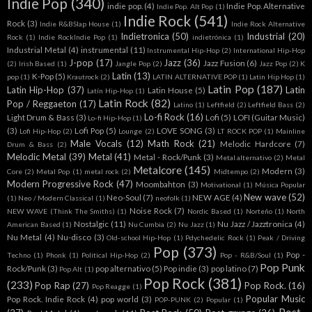
Indie Pop
(340)
indie pop.
(4)
Indie Pop. Alternative
Indie Pop. Alt Pop
(1)
Indie Rock
(541)
Rock
(3)
Indie R&BSlap House
(1)
Indie Rock Alternative
Indietronica
(50)
Industrial
(20)
Rock
(1)
Indie RockIndie Pop
(1)
indietrónica
(1)
Industrial Metal
(4)
instrumental
(11)
Instrumental Hip-Hop
(2)
International Hip-Hop
J-pop
(17)
Jazz
(36)
Jazz Fusion
(6)
(2)
Irish Based
(1)
Jangle Pop
(2)
Jazz Pop
(2)
K
Latin
(13)
K-Pop
(5)
pop
(1)
Krautrock
(2)
LATIN ALTERNATIVE POP
(1)
Latin Hip Hop
(1)
Latin Pop
(187)
Latin Hip-Hop
(37)
Latin
Latin House
(5)
Latín Hip-Hop
(1)
Latin Rock
(82)
Pop / Reggaeton
(17)
Latino
(1)
Leftfield
(2)
Leftfield Bass
(2)
Lo-fi Rock
(16)
Light Drum & Bass
(3)
Lofi
(5)
LOFI (Guitar Music)
Lo-fi Hip-Hop
(1)
(3)
Lofi Pop
(5)
LOVE SONG
(3)
Lofi Hip-Hop
(2)
Lounge
(2)
LT ROCK POP
(1)
Mainline
Male Vocals
(12)
Math Rock
(21)
Melodic Hardcore
(7)
Drum & Bass
(2)
Melodic Metal
(39)
Metal
(41)
Metal - Rock/Punk
(3)
Metal alternativo
(2)
Metal
Metalcore
(145)
Modern
(3)
Core
(2)
Metal Pop
(1)
metal rock
(2)
Midtempo
(2)
Modern Progressive Rock
(47)
Moombahton
(3)
Motivational
(1)
Música Popular
New wave
(52)
Neo-Soul
(7)
NEW AGE
(4)
(1)
Neo / Modern Classical
(1)
neofolk
(1)
Noise Rock
(7)
NEW WAVE (Think The Smiths)
(1)
Nordic Based
(1)
Norteño
(1)
North
Nostalgic
(11)
Nu Jazz / Jazztronica
(4)
American Based
(1)
Nu Cumbia
(2)
Nu Jazz
(1)
Nu Metal
(4)
Nu-disco
(3)
Old-school Hip-Hop
(1)
Pdychedelic Rock
(1)
Peak / Driving
Pop
(373)
Pop -
Techno
(1)
Phonk
(1)
Political Hip-Hop
(2)
Pop - R&B/Soul
(1)
Pop Punk
Rock/Punk
(3)
pop alternativo
(5)
Pop indie
(3)
pop latino
(7)
Pop Alt
(1)
Pop Rock
(381)
(233)
Pop Rap
(27)
Pop Rock.
(16)
Pop Reagge
(1)
Popular Music
Pop Rock. Indie Rock
(4)
pop world
(3)
POP-PUNK
(2)
Popular
(1)