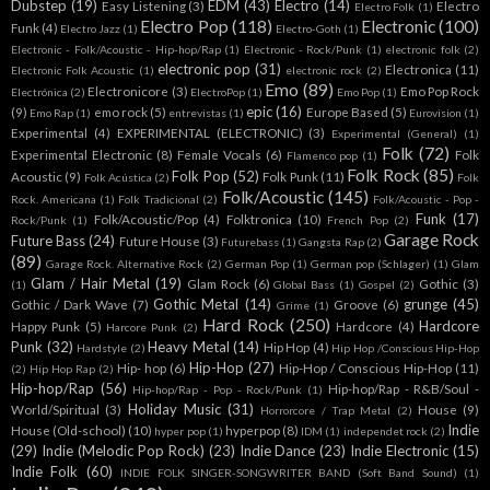
Dubstep
(19)
EDM
(43)
Electro
(14)
Easy Listening
(3)
Electro
Electro Folk
(1)
Electro Pop
(118)
Electronic
(100)
Funk
(4)
Electro Jazz
(1)
Electro-Goth
(1)
Electronic - Folk/Acoustic - Hip-hop/Rap
(1)
Electronic - Rock/Punk
(1)
electronic folk
(2)
electronic pop
(31)
Electronica
(11)
Electronic Folk Acoustic
(1)
electronic rock
(2)
Emo
(89)
Electronicore
(3)
Emo Pop Rock
Electrónica
(2)
ElectroPop
(1)
Emo Pop
(1)
epic
(16)
(9)
emo rock
(5)
Europe Based
(5)
Emo Rap
(1)
entrevistas
(1)
Eurovision
(1)
Experimental
(4)
EXPERIMENTAL (ELECTRONIC)
(3)
Experimental (General)
(1)
Folk
(72)
Experimental Electronic
(8)
Female Vocals
(6)
Folk
Flamenco pop
(1)
Folk Rock
(85)
Folk Pop
(52)
Acoustic
(9)
Folk Punk
(11)
Folk Acústica
(2)
Folk
Folk/Acoustic
(145)
Rock. Americana
(1)
Folk Tradicional
(2)
Folk/Acoustic - Pop -
Funk
(17)
Folk/Acoustic/Pop
(4)
Folktronica
(10)
Rock/Punk
(1)
French Pop
(2)
Garage Rock
Future Bass
(24)
Future House
(3)
Futurebass
(1)
Gangsta Rap
(2)
(89)
Garage Rock. Alternative Rock
(2)
German Pop
(1)
German pop (Schlager)
(1)
Glam
Glam / Hair Metal
(19)
Glam Rock
(6)
Gothic
(3)
(1)
Global Bass
(1)
Gospel
(2)
Gothic Metal
(14)
grunge
(45)
Gothic / Dark Wave
(7)
Groove
(6)
Grime
(1)
Hard Rock
(250)
Hardcore
Happy Punk
(5)
Hardcore
(4)
Harcore Punk
(2)
Punk
(32)
Heavy Metal
(14)
Hip Hop
(4)
Hardstyle
(2)
Hip Hop /Conscious Hip-Hop
Hip-Hop
(27)
Hip- hop
(6)
Hip-Hop / Conscious Hip-Hop
(11)
(2)
Hip Hop Rap
(2)
Hip-hop/Rap
(56)
Hip-hop/Rap - R&B/Soul -
Hip-hop/Rap - Pop - Rock/Punk
(1)
Holiday Music
(31)
World/Spiritual
(3)
House
(9)
Horrorcore / Trap Metal
(2)
Indie
House (Old-school)
(10)
hyperpop
(8)
hyper pop
(1)
IDM
(1)
independet rock
(2)
(29)
Indie (Melodic Pop Rock)
(23)
Indie Dance
(23)
Indie Electronic
(15)
Indie Folk
(60)
INDIE FOLK SINGER-SONGWRITER BAND (Soft Band Sound)
(1)