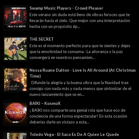
Swamp Music Players - Crowd Pleaser
Este verano sin duda está lleno de vibras feroces que te
llevarán hacia el cielo. Que mejor con una interpretación
hecha con un propósito ép...
THE SECRET
Este es el momento perfecto para que te sientes y dejes
que la emotividad te consuma : La añoranza y la paz
convergerá en nuestros pensamien...
Nessa Ruane Dalton - Love Is All Around (At Christmas
Time)
Difunde la alegría y la buena vibra que la Navidad trae
consigo con nada más y nada menos que sintonizar de el
nuevo lanzamiento que se en...
BAÏKI – KosmoX
¡ BAÏKI nos comparte una genial rola que hace eco de
conciencia de una forma espectacular! En esta ocasión
deberías darle un vistazo a esta...
Toledo Vega - El Saco Es De A Quien Le Quede