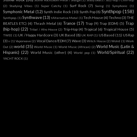
Stoner RockDoom Metal / Sludge
(1)
Study beats / Jazz-hop / Chill-hop
Surf Rock
(7)
(2)
Studying Vibes
(1)
Super Catchy
(1)
Swing
(1)
Symphonic
(1)
Synthpop
(158)
Symphonic Metal
(12)
Synth Indie Rock
(10)
Synth Pop
(8)
Synthwave
(13)
Tech House
(4)
Techno
(3)
THE
Synthpop.
(1)
tAlternative Metal
(1)
Trance
(17)
Trap
BEATLES ETC)
(4)
Thrash Metal
(6)
Trap
(9)
Trap (EDM)
(5)
(hip-hop)
(22)
Trip-Hop
(4)
Tropical
(6)
Tropical House
(5)
Tribal / Afro House
(2)
UK / Happy Hardcore
(3)
UK Based
(8)
US Based
(11)
US Rap
TWEE
(1)
UK RAP
(1)
(3)
Vocal Dance/EDM
(7)
Wave
(3)
v
(1)
Vaporwave
(2)
Witch House
(2)
Wolrd
(1)
Work
world
(35)
World Music (Latin &
Out
(2)
World Music
(1)
World Music (African)
(2)
Hispanic)
(22)
World/Spiritual
(22)
World Music (other)
(4)
World pop
(1)
YACHT ROCK
(1)