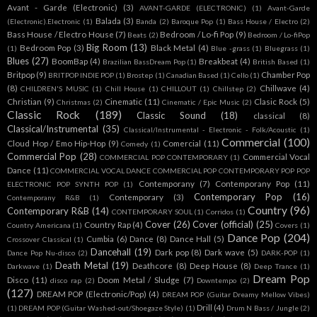
Avant - Garde (Electronic)
(3)
AVANT-GARDE (ELECTRONIC)
(1)
Avant-Garde
Balada
(3)
(Electronic).Electronic
(1)
Banda
(2)
Baroque Pop
(1)
Bass House / Electro
(2)
Bass House / Electro House
(7)
Bedroom / Lo-fi Pop
(9)
Beats
(2)
Bedroom / Lo-fiPop
Big Room
(13)
Bedroom Pop
(3)
Black Metal
(4)
(1)
Blue -grass
(1)
Bluegrass
(1)
Blues
(27)
BoomBap
(4)
Breakbeat
(4)
Brazilian BassDream Pop
(1)
British Based
(1)
Britpop
(9)
Chamber Pop
BRITPOP INDIE POP
(1)
Brostep
(1)
Canadian Based
(1)
Cello
(1)
(8)
Chillwave
(4)
CHILDREN'S MUSIC
(1)
Chill House
(1)
CHILLOUT
(1)
Chillstep
(2)
Christian
(9)
Cinematic
(11)
Clasic Rock
(5)
Christmas
(2)
Cinematic / Epic Music
(2)
Classic Rock
(189)
Classic Sound
(18)
classical
(8)
Classical/Instrumental
(35)
Classical/Instrumental - Electronic - Folk/Acoustic
(1)
Commercial
(100)
Cloud Hop / Emo Hip-Hop
(9)
Comercial
(11)
Comedy
(1)
Commercial Pop
(28)
Commercial Vocal
COMMERCIAL POP CONTEMPORARY
(1)
Dance
(11)
COMMERCIAL VOCAL DANCE COMMERCIAL POP CONTEMPORARY POP POP
Contemporany
(7)
Contemporany Pop
(11)
ELECTRONIC POP SYNTH POP
(1)
Contemporary Pop
(16)
Contemporary
(3)
Contemporany R&B
(1)
Country
(96)
Contemporary R&B
(14)
CONTEMPORARY SOUL
(1)
Corridos
(1)
Cover
(26)
Cover (official)
(25)
Country Rap
(4)
Country Americana
(1)
Covers
(1)
Dance Pop
(204)
Cumbia
(6)
Dance
(8)
Dance Hall
(5)
Crossover Classical
(1)
Dancehall
(19)
Dark pop
(8)
Dark wave
(5)
Dance Pop Nu-disco
(2)
DARK-POP
(1)
Death Metal
(19)
Deathcore
(8)
Deep House
(8)
Darkwave
(1)
Deep Trance
(1)
Dream Pop
Disco
(11)
Doom Metal / Sludge
(7)
disco rap
(2)
Downtempo
(2)
(127)
DREAM POP (Electronic/Pop)
(4)
DREAM POP (Guitar Dreamy Mellow Vibes)
Drill
(4)
(1)
DREAM POP (Guitar Washed-out/Shoegaze Style)
(1)
Drum N Bass / Jungle
(2)