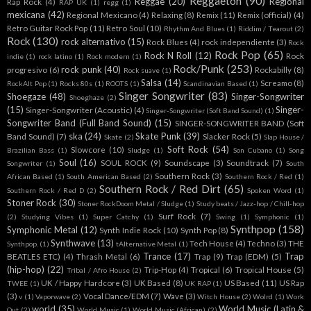
Reggaeton
(90)
Reggae
(20)
Regional
Rap Rock
(4)
RAP UK
(1)
regg
(1)
mexicana
(42)
Regional Mexicano
(4)
Relaxing
(8)
Remix
(11)
Remix (official)
(4)
Retro Guitar Rock Pop
(11)
Retro Soul
(10)
Rhythm And Blues
(1)
Riddim / Tearout
(2)
Rock
(130)
rock alternativo
(15)
Rock Blues
(4)
rock independiente
(3)
Rock
Rock Pop
(65)
Rock N Roll
(12)
Rock
indie
(1)
rock latino
(1)
Rock modern
(1)
Rock/Punk
(253)
rock punk
(40)
progresivo
(6)
Rockabilly
(8)
Rock suave
(1)
Salsa
(14)
Screamo
(8)
RockAlt Pop
(1)
Rocks 80s
(1)
ROOTS
(1)
Scandinavian Based
(1)
Singer Songwriter
(83)
Shoegaze
(48)
Singer-Songwriter
Shoeghaze
(2)
(15)
Singer-
Singer-Songwriter (Acoustic)
(4)
Singer-Songwriter (Soft Band Sound)
(1)
Songwriter Band (Full Band Sound)
(15)
SINGER-SONGWRITER BAND (Soft
ska
(24)
Skate Punk
(39)
Band Sound)
(7)
Slacker Rock
(5)
Skate
(2)
Slap House /
Soft Rock
(54)
Slowcore
(10)
Brazilian Bass
(1)
Sludge
(1)
Son Cubano
(1)
Song
Soul
(16)
SOUL ROCK
(9)
Soundscape
(3)
Soundtrack
(7)
Songwriter
(1)
South
Southern Rock
(3)
African Based
(1)
South American Based
(2)
Southern Rock / Red
(1)
Southern Rock / Red Dirt
(65)
Southern Rock / Red D
(2)
Spoken Word
(1)
Stoner Rock
(30)
Stoner RockDoom Metal / Sludge
(1)
Study beats / Jazz-hop / Chill-hop
Surf Rock
(7)
(2)
Studying Vibes
(1)
Super Catchy
(1)
Swing
(1)
Symphonic
(1)
Synthpop
(158)
Symphonic Metal
(12)
Synth Indie Rock
(10)
Synth Pop
(8)
Synthwave
(13)
Tech House
(4)
Techno
(3)
THE
Synthpop.
(1)
tAlternative Metal
(1)
Trance
(17)
Trap
BEATLES ETC)
(4)
Thrash Metal
(6)
Trap
(9)
Trap (EDM)
(5)
(hip-hop)
(22)
Trip-Hop
(4)
Tropical
(6)
Tropical House
(5)
Tribal / Afro House
(2)
UK / Happy Hardcore
(3)
UK Based
(8)
US Based
(11)
US Rap
TWEE
(1)
UK RAP
(1)
(3)
Vocal Dance/EDM
(7)
Wave
(3)
v
(1)
Vaporwave
(2)
Witch House
(2)
Wolrd
(1)
Work
world
(35)
World Music (Latin &
Out
(2)
World Music
(1)
World Music (African)
(2)