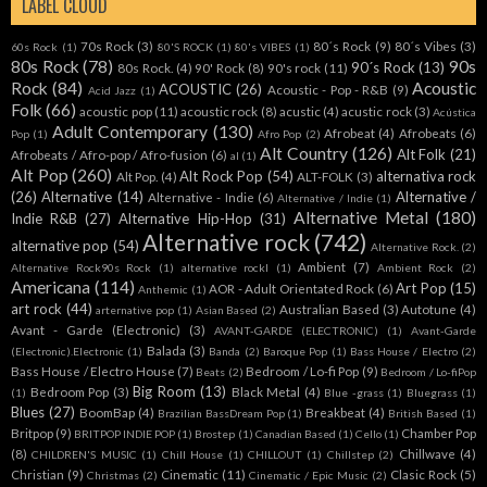
LABEL CLOUD
70s Rock
(3)
80´s Rock
(9)
80´s Vibes
(3)
60s Rock
(1)
80'S ROCK
(1)
80's VIBES
(1)
80s Rock
(78)
90s
90´s Rock
(13)
80s Rock.
(4)
90' Rock
(8)
90's rock
(11)
Rock
(84)
Acoustic
ACOUSTIC
(26)
Acoustic - Pop - R&B
(9)
Acid Jazz
(1)
Folk
(66)
acoustic pop
(11)
acoustic rock
(8)
acustic
(4)
acustic rock
(3)
Acústica
Adult Contemporary
(130)
Afrobeat
(4)
Afrobeats
(6)
Pop
(1)
Afro Pop
(2)
Alt Country
(126)
Alt Folk
(21)
Afrobeats / Afro-pop / Afro-fusion
(6)
al
(1)
Alt Pop
(260)
Alt Rock Pop
(54)
alternativa rock
Alt Pop.
(4)
ALT-FOLK
(3)
(26)
Alternative
(14)
Alternative /
Alternative - Indie
(6)
Alternative / Indie
(1)
Alternative Metal
(180)
Indie R&B
(27)
Alternative Hip-Hop
(31)
Alternative rock
(742)
alternative pop
(54)
Alternative Rock.
(2)
Ambient
(7)
Alternative Rock90s Rock
(1)
alternative rockl
(1)
Ambient Rock
(2)
Americana
(114)
Art Pop
(15)
AOR - Adult Orientated Rock
(6)
Anthemic
(1)
art rock
(44)
Australian Based
(3)
Autotune
(4)
arternative pop
(1)
Asian Based
(2)
Avant - Garde (Electronic)
(3)
AVANT-GARDE (ELECTRONIC)
(1)
Avant-Garde
Balada
(3)
(Electronic).Electronic
(1)
Banda
(2)
Baroque Pop
(1)
Bass House / Electro
(2)
Bass House / Electro House
(7)
Bedroom / Lo-fi Pop
(9)
Beats
(2)
Bedroom / Lo-fiPop
Big Room
(13)
Bedroom Pop
(3)
Black Metal
(4)
(1)
Blue -grass
(1)
Bluegrass
(1)
Blues
(27)
BoomBap
(4)
Breakbeat
(4)
Brazilian BassDream Pop
(1)
British Based
(1)
Britpop
(9)
Chamber Pop
BRITPOP INDIE POP
(1)
Brostep
(1)
Canadian Based
(1)
Cello
(1)
(8)
Chillwave
(4)
CHILDREN'S MUSIC
(1)
Chill House
(1)
CHILLOUT
(1)
Chillstep
(2)
Christian
(9)
Cinematic
(11)
Clasic Rock
(5)
Christmas
(2)
Cinematic / Epic Music
(2)