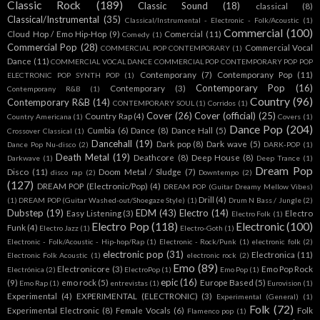
Classic Rock
(189)
Classic Sound
(18)
classical
(8)
Classical/Instrumental
(35)
Classical/Instrumental - Electronic - Folk/Acoustic
(1)
Commercial
(100)
Cloud Hop / Emo Hip-Hop
(9)
Comercial
(11)
Comedy
(1)
Commercial Pop
(28)
Commercial Vocal
COMMERCIAL POP CONTEMPORARY
(1)
Dance
(11)
COMMERCIAL VOCAL DANCE COMMERCIAL POP CONTEMPORARY POP POP
Contemporany
(7)
Contemporany Pop
(11)
ELECTRONIC POP SYNTH POP
(1)
Contemporary Pop
(16)
Contemporary
(3)
Contemporany R&B
(1)
Country
(96)
Contemporary R&B
(14)
CONTEMPORARY SOUL
(1)
Corridos
(1)
Cover
(26)
Cover (official)
(25)
Country Rap
(4)
Country Americana
(1)
Covers
(1)
Dance Pop
(204)
Cumbia
(6)
Dance
(8)
Dance Hall
(5)
Crossover Classical
(1)
Dancehall
(19)
Dark pop
(8)
Dark wave
(5)
Dance Pop Nu-disco
(2)
DARK-POP
(1)
Death Metal
(19)
Deathcore
(8)
Deep House
(8)
Darkwave
(1)
Deep Trance
(1)
Dream Pop
Disco
(11)
Doom Metal / Sludge
(7)
disco rap
(2)
Downtempo
(2)
(127)
DREAM POP (Electronic/Pop)
(4)
DREAM POP (Guitar Dreamy Mellow Vibes)
Drill
(4)
(1)
DREAM POP (Guitar Washed-out/Shoegaze Style)
(1)
Drum N Bass / Jungle
(2)
Dubstep
(19)
EDM
(43)
Electro
(14)
Easy Listening
(3)
Electro
Electro Folk
(1)
Electro Pop
(118)
Electronic
(100)
Funk
(4)
Electro Jazz
(1)
Electro-Goth
(1)
Electronic - Folk/Acoustic - Hip-hop/Rap
(1)
Electronic - Rock/Punk
(1)
electronic folk
(2)
electronic pop
(31)
Electronica
(11)
Electronic Folk Acoustic
(1)
electronic rock
(2)
Emo
(89)
Electronicore
(3)
Emo Pop Rock
Electrónica
(2)
ElectroPop
(1)
Emo Pop
(1)
epic
(16)
(9)
emo rock
(5)
Europe Based
(5)
Emo Rap
(1)
entrevistas
(1)
Eurovision
(1)
Experimental
(4)
EXPERIMENTAL (ELECTRONIC)
(3)
Experimental (General)
(1)
Folk
(72)
Experimental Electronic
(8)
Female Vocals
(6)
Folk
Flamenco pop
(1)