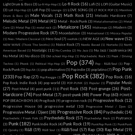
Lo-fi Rock
(16)
Light Drum & Bass
(3)
Lofi
(5)
LOFI (Guitar Music)
Lo-fi Hip-Hop
(1)
(3)
Lofi Pop
(5)
LOVE SONG
(3)
Lofi Hip-Hop
(2)
Lounge
(2)
LT ROCK POP
(1)
Mainline
Male Vocals
(12)
Math Rock
(21)
Melodic Hardcore
(7)
Drum & Bass
(2)
Melodic Metal
(39)
Metal
(41)
Metal - Rock/Punk
(3)
Metal alternativo
(2)
Metal
Metalcore
(145)
Modern
(3)
Core
(2)
Metal Pop
(1)
metal rock
(2)
Midtempo
(2)
Modern Progressive Rock
(47)
Moombahton
(3)
Motivational
(1)
Música Popular
New wave
(52)
Neo-Soul
(7)
NEW AGE
(4)
(1)
Neo / Modern Classical
(1)
neofolk
(1)
Noise Rock
(7)
NEW WAVE (Think The Smiths)
(1)
Nordic Based
(1)
Norteño
(1)
North
Nostalgic
(11)
Nu Jazz / Jazztronica
(4)
American Based
(1)
Nu Cumbia
(2)
Nu Jazz
(1)
Nu Metal
(4)
Nu-disco
(3)
Old-school Hip-Hop
(1)
Pdychedelic Rock
(1)
Peak / Driving
Pop
(374)
Pop -
Techno
(1)
Phonk
(1)
Political Hip-Hop
(2)
Pop - R&B/Soul
(1)
Pop Punk
Rock/Punk
(3)
pop alternativo
(5)
Pop indie
(3)
pop latino
(7)
Pop Alt
(1)
Pop Rock
(382)
(233)
Pop Rap
(27)
Pop Rock.
(16)
Pop Reagge
(1)
Popular Music
Pop Rock. Indie Rock
(4)
pop world
(3)
POP-PUNK
(2)
Popular
(1)
Post-
(27)
Post Rock
(50)
Post-grunge
(26)
Post Metal
(4)
post punk
(11)
Hardcore
(74)
Post-Metal
(17)
post-punk
(48)
Power Pop
(60)
POWER
Progressive Rock
(12)
POP (BEACH BOYS
(4)
Prog Rock
(9)
progresive rock
(5)
Progressive House
(6)
progressive metal
(10)
Progressive Metal / Djen
(2)
Progressive Rock
(84)
Progressive Metal / Djent
(38)
Psychedelic
(14)
Psychedelic Rock
(57)
Psytrance
Psychedelic / Freak Folk
(2)
Psychedelyc Rock
(2)
Punk
(182)
Punk Rock
(19)
(3)
Punk Indie Rock
(4)
PunkPop Punk
(1)
PunkPunk
R&B
(19)
R&B/Soul
(57)
Rap
(30)
Rap Metal
(19)
(1)
Quieky
(1)
R&B Soul
(1)