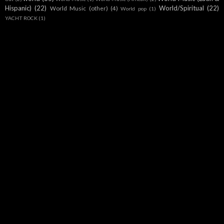
Hispanic)
(22)
World/Spiritual
(22)
World Music (other)
(4)
World pop
(1)
YACHT ROCK
(1)