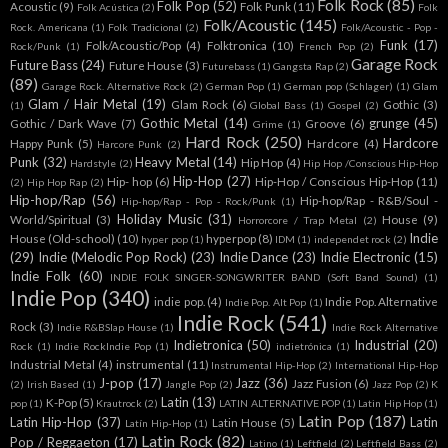
Folk Rock
(85)
Folk Pop
(52)
Acoustic
(9)
Folk Punk
(11)
Folk Acústica
(2)
Folk
Folk/Acoustic
(145)
Rock. Americana
(1)
Folk Tradicional
(2)
Folk/Acoustic - Pop -
Funk
(17)
Folk/Acoustic/Pop
(4)
Folktronica
(10)
Rock/Punk
(1)
French Pop
(2)
Garage Rock
Future Bass
(24)
Future House
(3)
Futurebass
(1)
Gangsta Rap
(2)
(89)
Garage Rock. Alternative Rock
(2)
German Pop
(1)
German pop (Schlager)
(1)
Glam
Glam / Hair Metal
(19)
Glam Rock
(6)
Gothic
(3)
(1)
Global Bass
(1)
Gospel
(2)
Gothic Metal
(14)
grunge
(45)
Gothic / Dark Wave
(7)
Groove
(6)
Grime
(1)
Hard Rock
(250)
Hardcore
Happy Punk
(5)
Hardcore
(4)
Harcore Punk
(2)
Punk
(32)
Heavy Metal
(14)
Hip Hop
(4)
Hardstyle
(2)
Hip Hop /Conscious Hip-Hop
Hip-Hop
(27)
Hip- hop
(6)
Hip-Hop / Conscious Hip-Hop
(11)
(2)
Hip Hop Rap
(2)
Hip-hop/Rap
(56)
Hip-hop/Rap - R&B/Soul -
Hip-hop/Rap - Pop - Rock/Punk
(1)
Holiday Music
(31)
World/Spiritual
(3)
House
(9)
Horrorcore / Trap Metal
(2)
Indie
House (Old-school)
(10)
hyperpop
(8)
hyper pop
(1)
IDM
(1)
independet rock
(2)
(29)
Indie (Melodic Pop Rock)
(23)
Indie Dance
(23)
Indie Electronic
(15)
Indie Folk
(60)
INDIE FOLK SINGER-SONGWRITER BAND (Soft Band Sound)
(1)
Indie Pop
(340)
indie pop.
(4)
Indie Pop. Alternative
Indie Pop. Alt Pop
(1)
Indie Rock
(541)
Rock
(3)
Indie R&BSlap House
(1)
Indie Rock Alternative
Indietronica
(50)
Industrial
(20)
Rock
(1)
Indie RockIndie Pop
(1)
indietrónica
(1)
Industrial Metal
(4)
instrumental
(11)
Instrumental Hip-Hop
(2)
International Hip-Hop
J-pop
(17)
Jazz
(36)
Jazz Fusion
(6)
(2)
Irish Based
(1)
Jangle Pop
(2)
Jazz Pop
(2)
K
Latin
(13)
K-Pop
(5)
pop
(1)
Krautrock
(2)
LATIN ALTERNATIVE POP
(1)
Latin Hip Hop
(1)
Latin Pop
(187)
Latin Hip-Hop
(37)
Latin
Latin House
(5)
Latín Hip-Hop
(1)
Latin Rock
(82)
Pop / Reggaeton
(17)
Latino
(1)
Leftfield
(2)
Leftfield Bass
(2)