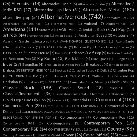
(26)
Alternative
(14)
Alternative /
Alternative - Indie
(6)
Alternative / Indie
(1)
Alternative Metal
(180)
Indie R&B
(27)
Alternative Hip-Hop
(31)
Alternative rock
(742)
alternative pop
(54)
Alternative Rock.
(2)
Ambient
(7)
Alternative Rock90s Rock
(1)
alternative rockl
(1)
Ambient Rock
(2)
Americana
(114)
Art Pop
(15)
AOR - Adult Orientated Rock
(6)
Anthemic
(1)
art rock
(44)
Australian Based
(3)
Autotune
(4)
arternative pop
(1)
Asian Based
(2)
Avant - Garde (Electronic)
(3)
AVANT-GARDE (ELECTRONIC)
(1)
Avant-Garde
Balada
(3)
(Electronic).Electronic
(1)
Banda
(2)
Baroque Pop
(1)
Bass House / Electro
(2)
Bass House / Electro House
(7)
Bedroom / Lo-fi Pop
(9)
Beats
(2)
Bedroom / Lo-fiPop
Big Room
(13)
Bedroom Pop
(3)
Black Metal
(4)
(1)
Blue -grass
(1)
Bluegrass
(1)
Blues
(27)
BoomBap
(4)
Breakbeat
(4)
Brazilian BassDream Pop
(1)
British Based
(1)
Britpop
(9)
Chamber Pop
BRITPOP INDIE POP
(1)
Brostep
(1)
Canadian Based
(1)
Cello
(1)
(8)
Chillwave
(4)
CHILDREN'S MUSIC
(1)
Chill House
(1)
CHILLOUT
(1)
Chillstep
(2)
Christian
(9)
Cinematic
(11)
Clasic Rock
(5)
Christmas
(2)
Cinematic / Epic Music
(2)
Classic Rock
(189)
Classic Sound
(18)
classical
(8)
Classical/Instrumental
(35)
Classical/Instrumental - Electronic - Folk/Acoustic
(1)
Commercial
(100)
Cloud Hop / Emo Hip-Hop
(9)
Comercial
(11)
Comedy
(1)
Commercial Pop
(28)
Commercial Vocal
COMMERCIAL POP CONTEMPORARY
(1)
Dance
(11)
COMMERCIAL VOCAL DANCE COMMERCIAL POP CONTEMPORARY POP POP
Contemporany
(7)
Contemporany Pop
(11)
ELECTRONIC POP SYNTH POP
(1)
Contemporary Pop
(16)
Contemporary
(3)
Contemporany R&B
(1)
Country
(96)
Contemporary R&B
(14)
CONTEMPORARY SOUL
(1)
Corridos
(1)
Cover
(26)
Cover (official)
(25)
Country Rap
(4)
Country Americana
(1)
Covers
(1)