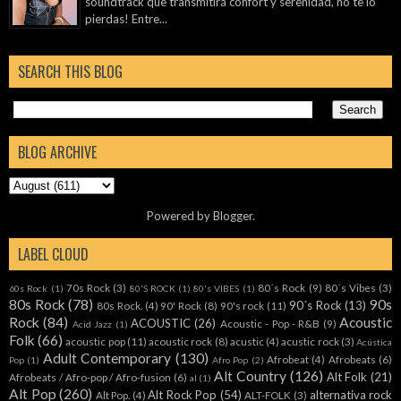
soundtrack que transmitirá confort y serenidad, no te lo
pierdas! Entre...
SEARCH THIS BLOG
BLOG ARCHIVE
Powered by
Blogger
.
LABEL CLOUD
70s Rock
(3)
80´s Rock
(9)
80´s Vibes
(3)
60s Rock
(1)
80'S ROCK
(1)
80's VIBES
(1)
80s Rock
(78)
90s
90´s Rock
(13)
80s Rock.
(4)
90' Rock
(8)
90's rock
(11)
Rock
(84)
Acoustic
ACOUSTIC
(26)
Acoustic - Pop - R&B
(9)
Acid Jazz
(1)
Folk
(66)
acoustic pop
(11)
acoustic rock
(8)
acustic
(4)
acustic rock
(3)
Acústica
Adult Contemporary
(130)
Afrobeat
(4)
Afrobeats
(6)
Pop
(1)
Afro Pop
(2)
Alt Country
(126)
Alt Folk
(21)
Afrobeats / Afro-pop / Afro-fusion
(6)
al
(1)
Alt Pop
(260)
Alt Rock Pop
(54)
alternativa rock
Alt Pop.
(4)
ALT-FOLK
(3)