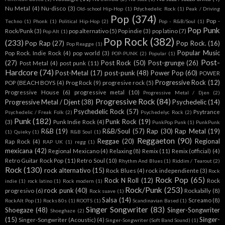
Nu Metal
(4)
Nu-disco
(3)
Old-school Hip-Hop
(1)
Pdychedelic Rock
(1)
Peak / Driving
Pop
(374)
Pop -
Techno
(1)
Phonk
(1)
Political Hip-Hop
(2)
Pop - R&B/Soul
(1)
Pop Punk
Rock/Punk
(3)
pop alternativo
(5)
Pop indie
(3)
pop latino
(7)
Pop Alt
(1)
Pop Rock
(382)
(233)
Pop Rap
(27)
Pop Rock.
(16)
Pop Reagge
(1)
Popular Music
Pop Rock. Indie Rock
(4)
pop world
(3)
POP-PUNK
(2)
Popular
(1)
Post-
(27)
Post Rock
(50)
Post-grunge
(26)
Post Metal
(4)
post punk
(11)
Hardcore
(74)
Post-Metal
(17)
post-punk
(48)
Power Pop
(60)
POWER
Progressive Rock
(12)
POP (BEACH BOYS
(4)
Prog Rock
(9)
progresive rock
(5)
Progressive House
(6)
progressive metal
(10)
Progressive Metal / Djen
(2)
Progressive Rock
(84)
Progressive Metal / Djent
(38)
Psychedelic
(14)
Psychedelic Rock
(57)
Psytrance
Psychedelic / Freak Folk
(2)
Psychedelyc Rock
(2)
Punk
(182)
Punk Rock
(19)
(3)
Punk Indie Rock
(4)
PunkPop Punk
(1)
PunkPunk
R&B
(19)
R&B/Soul
(57)
Rap
(30)
Rap Metal
(19)
(1)
Quieky
(1)
R&B Soul
(1)
Reggaeton
(90)
Reggae
(20)
Regional
Rap Rock
(4)
RAP UK
(1)
regg
(1)
mexicana
(42)
Regional Mexicano
(4)
Relaxing
(8)
Remix
(11)
Remix (official)
(4)
Retro Guitar Rock Pop
(11)
Retro Soul
(10)
Rhythm And Blues
(1)
Riddim / Tearout
(2)
Rock
(130)
rock alternativo
(15)
Rock Blues
(4)
rock independiente
(3)
Rock
Rock Pop
(65)
Rock N Roll
(12)
Rock
indie
(1)
rock latino
(1)
Rock modern
(1)
Rock/Punk
(253)
rock punk
(40)
progresivo
(6)
Rockabilly
(8)
Rock suave
(1)
Salsa
(14)
Screamo
(8)
RockAlt Pop
(1)
Rocks 80s
(1)
ROOTS
(1)
Scandinavian Based
(1)
Singer Songwriter
(83)
Shoegaze
(48)
Singer-Songwriter
Shoeghaze
(2)
(15)
Singer-
Singer-Songwriter (Acoustic)
(4)
Singer-Songwriter (Soft Band Sound)
(1)