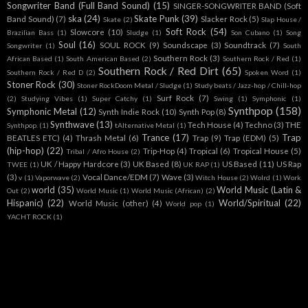
Songwriter Band (Full Band Sound)
(15)
SINGER-SONGWRITER BAND (Soft
ska
(24)
Skate Punk
(39)
Band Sound)
(7)
Slacker Rock
(5)
Skate
(2)
Slap House /
Soft Rock
(54)
Slowcore
(10)
Brazilian Bass
(1)
Sludge
(1)
Son Cubano
(1)
Song
Soul
(16)
SOUL ROCK
(9)
Soundscape
(3)
Soundtrack
(7)
Songwriter
(1)
South
Southern Rock
(3)
African Based
(1)
South American Based
(2)
Southern Rock / Red
(1)
Southern Rock / Red Dirt
(65)
Southern Rock / Red D
(2)
Spoken Word
(1)
Stoner Rock
(30)
Stoner RockDoom Metal / Sludge
(1)
Study beats / Jazz-hop / Chill-hop
Surf Rock
(7)
(2)
Studying Vibes
(1)
Super Catchy
(1)
Swing
(1)
Symphonic
(1)
Synthpop
(158)
Symphonic Metal
(12)
Synth Indie Rock
(10)
Synth Pop
(8)
Synthwave
(13)
Tech House
(4)
Techno
(3)
THE
Synthpop.
(1)
tAlternative Metal
(1)
Trance
(17)
Trap
BEATLES ETC)
(4)
Thrash Metal
(6)
Trap
(9)
Trap (EDM)
(5)
(hip-hop)
(22)
Trip-Hop
(4)
Tropical
(6)
Tropical House
(5)
Tribal / Afro House
(2)
UK / Happy Hardcore
(3)
UK Based
(8)
US Based
(11)
US Rap
TWEE
(1)
UK RAP
(1)
(3)
Vocal Dance/EDM
(7)
Wave
(3)
v
(1)
Vaporwave
(2)
Witch House
(2)
Wolrd
(1)
Work
world
(35)
World Music (Latin &
Out
(2)
World Music
(1)
World Music (African)
(2)
Hispanic)
(22)
World/Spiritual
(22)
World Music (other)
(4)
World pop
(1)
YACHT ROCK
(1)