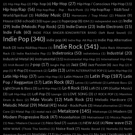
Hip-Hop
(27)
Hip- hop
(6)
Hip-Hop / Conscious Hip-Hop
(11)
(2)
Hip Hop Rap
(2)
Hip-hop/Rap
(56)
Hip-hop/Rap - R&B/Soul -
Hip-hop/Rap - Pop - Rock/Punk
(1)
Holiday Music
(31)
World/Spiritual
(3)
House
(9)
Horrorcore / Trap Metal
(2)
Indie
House (Old-school)
(10)
hyperpop
(8)
hyper pop
(1)
IDM
(1)
independet rock
(2)
(29)
Indie (Melodic Pop Rock)
(23)
Indie Dance
(23)
Indie Electronic
(15)
Indie Folk
(60)
INDIE FOLK SINGER-SONGWRITER BAND (Soft Band Sound)
(1)
Indie Pop
(340)
indie pop.
(4)
Indie Pop. Alternative
Indie Pop. Alt Pop
(1)
Indie Rock
(541)
Rock
(3)
Indie R&BSlap House
(1)
Indie Rock Alternative
Indietronica
(50)
Industrial
(20)
Rock
(1)
Indie RockIndie Pop
(1)
indietrónica
(1)
Industrial Metal
(4)
instrumental
(11)
Instrumental Hip-Hop
(2)
International Hip-Hop
J-pop
(17)
Jazz
(36)
Jazz Fusion
(6)
(2)
Irish Based
(1)
Jangle Pop
(2)
Jazz Pop
(2)
K
Latin
(13)
K-Pop
(5)
pop
(1)
Krautrock
(2)
LATIN ALTERNATIVE POP
(1)
Latin Hip Hop
(1)
Latin Pop
(187)
Latin Hip-Hop
(37)
Latin
Latin House
(5)
Latín Hip-Hop
(1)
Latin Rock
(82)
Pop / Reggaeton
(17)
Latino
(1)
Leftfield
(2)
Leftfield Bass
(2)
Lo-fi Rock
(16)
Light Drum & Bass
(3)
Lofi
(5)
LOFI (Guitar Music)
Lo-fi Hip-Hop
(1)
(3)
Lofi Pop
(5)
LOVE SONG
(3)
Lofi Hip-Hop
(2)
Lounge
(2)
LT ROCK POP
(1)
Mainline
Male Vocals
(12)
Math Rock
(21)
Melodic Hardcore
(7)
Drum & Bass
(2)
Melodic Metal
(39)
Metal
(41)
Metal - Rock/Punk
(3)
Metal alternativo
(2)
Metal
Metalcore
(145)
Modern
(3)
Core
(2)
Metal Pop
(1)
metal rock
(2)
Midtempo
(2)
Modern Progressive Rock
(47)
Moombahton
(3)
Motivational
(1)
Música Popular
New wave
(52)
Neo-Soul
(7)
NEW AGE
(4)
(1)
Neo / Modern Classical
(1)
neofolk
(1)
Noise Rock
(7)
NEW WAVE (Think The Smiths)
(1)
Nordic Based
(1)
Norteño
(1)
North
Nostalgic
(11)
Nu Jazz / Jazztronica
(4)
American Based
(1)
Nu Cumbia
(2)
Nu Jazz
(1)