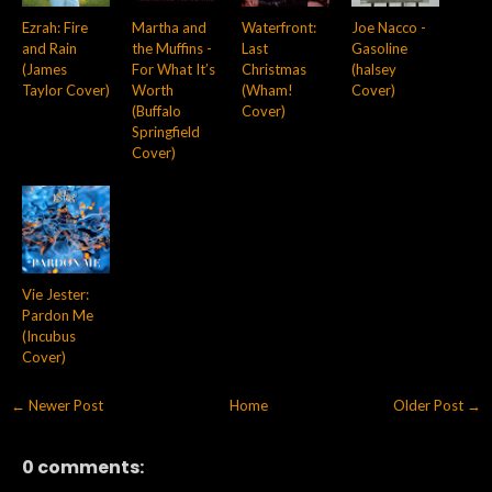
Ezrah: Fire
Martha and
Waterfront:
Joe Nacco -
and Rain
the Muffins -
Last
Gasoline
(James
For What It’s
Christmas
(halsey
Taylor Cover)
Worth
(Wham!
Cover)
(Buffalo
Cover)
Springfield
Cover)
Vie Jester:
Pardon Me
(Incubus
Cover)
← Newer Post
Home
Older Post →
0 comments: