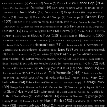
Dance Pop
(204)
Cumbia
(6)
Dance
(8)
Dance Hall
(5)
Crossover Classical
(1)
Dancehall
(19)
Dark pop
(8)
Dark wave
(5)
Dance Pop Nu-disco
(2)
DARK-POP
(1)
Death Metal
(19)
Deathcore
(8)
Deep House
(8)
Darkwave
(1)
Deep Trance
(1)
Dream Pop
Disco
(11)
Doom Metal / Sludge
(7)
disco rap
(2)
Downtempo
(2)
(127)
DREAM POP (Electronic/Pop)
(4)
DREAM POP (Guitar Dreamy Mellow Vibes)
Drill
(4)
(1)
DREAM POP (Guitar Washed-out/Shoegaze Style)
(1)
Drum N Bass / Jungle
(2)
Dubstep
(19)
EDM
(43)
Electro
(14)
Easy Listening
(3)
Electro
Electro Folk
(1)
Electro Pop
(118)
Electronic
(100)
Funk
(4)
Electro Jazz
(1)
Electro-Goth
(1)
Electronic - Folk/Acoustic - Hip-hop/Rap
(1)
Electronic - Rock/Punk
(1)
electronic folk
(2)
electronic pop
(31)
Electronica
(11)
Electronic Folk Acoustic
(1)
electronic rock
(2)
Emo
(89)
Electronicore
(3)
Emo Pop Rock
Electrónica
(2)
ElectroPop
(1)
Emo Pop
(1)
epic
(16)
(9)
emo rock
(5)
Europe Based
(5)
Emo Rap
(1)
entrevistas
(1)
Eurovision
(1)
Experimental
(4)
EXPERIMENTAL (ELECTRONIC)
(3)
Experimental (General)
(1)
Folk
(72)
Experimental Electronic
(8)
Female Vocals
(6)
Folk
Flamenco pop
(1)
Folk Rock
(85)
Folk Pop
(52)
Acoustic
(9)
Folk Punk
(11)
Folk Acústica
(2)
Folk
Folk/Acoustic
(145)
Rock. Americana
(1)
Folk Tradicional
(2)
Folk/Acoustic - Pop -
Funk
(17)
Folk/Acoustic/Pop
(4)
Folktronica
(10)
Rock/Punk
(1)
French Pop
(2)
Garage Rock
Future Bass
(24)
Future House
(3)
Futurebass
(1)
Gangsta Rap
(2)
(89)
Garage Rock. Alternative Rock
(2)
German Pop
(1)
German pop (Schlager)
(1)
Glam
Glam / Hair Metal
(19)
Glam Rock
(6)
Gothic
(3)
(1)
Global Bass
(1)
Gospel
(2)
Gothic Metal
(14)
grunge
(45)
Gothic / Dark Wave
(7)
Groove
(6)
Grime
(1)
Hard Rock
(250)
Hardcore
Happy Punk
(5)
Hardcore
(4)
Harcore Punk
(2)
Punk
(32)
Heavy Metal
(14)
Hip Hop
(4)
Hardstyle
(2)
Hip Hop /Conscious Hip-Hop