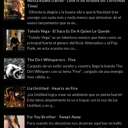
Nessa Ruane Dalton - Love Is All Around (At Christmas
Time)
Difunde la alegría y la buena vibra que la Navidad trae
consigo con nada más y nada menos que sintonizar de el
nuevo lanzamiento que se en...
Toledo Vega - El Saco Es De A Quien Le Quede
“Toledo Vega” es un talentoso músico que tiene como su
principal fuerte el género del Rock Alternativo y el Pop
Punk, en esta ocasión nos co...
The Dirt Whisperers - Five
Cargado de un estilo sureño y country, llega la banda The
Dirt Whispers con su tema "Five" , cargado de una energía
muy cálida, a...
Lia Untitled - Hearts on Fire
¡Lia Untitled logra crear un ambiente que se siente fuerte!
Este tema simplemente te va a trapar con la voz de Lia
Untitled, y es q...
For You Brother - Swept Away
Para cuando los desastres nos alcancen aquí hay un bello