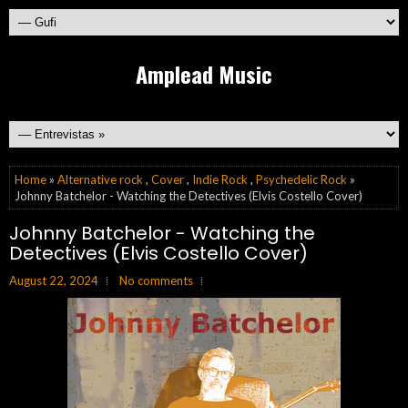
Amplead Music
Home
»
Alternative rock
,
Cover
,
Indie Rock
,
Psychedelic Rock
»
Johnny Batchelor - Watching the Detectives (Elvis Costello Cover)
Johnny Batchelor - Watching the
Detectives (Elvis Costello Cover)
August 22, 2024
No comments