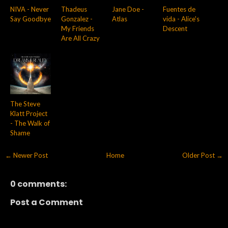
NIVA - Never
Thadeus
Jane Doe -
Fuentes de
Say Goodbye
Gonzalez -
Atlas
vida - Alice's
My Friends
Descent
Are All Crazy
The Steve
Klatt Project
- The Walk of
Shame
← Newer Post
Home
Older Post →
0 comments:
Post a Comment