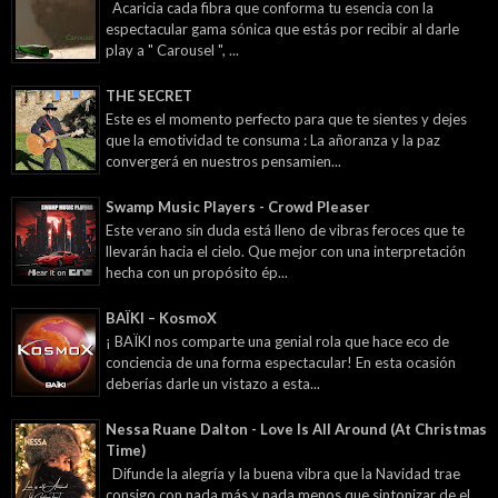
Acaricia cada fibra que conforma tu esencia con la
espectacular gama sónica que estás por recibir al darle
play a " Carousel ", ...
THE SECRET
Este es el momento perfecto para que te sientes y dejes
que la emotividad te consuma : La añoranza y la paz
convergerá en nuestros pensamien...
Swamp Music Players - Crowd Pleaser
Este verano sin duda está lleno de vibras feroces que te
llevarán hacia el cielo. Que mejor con una interpretación
hecha con un propósito ép...
BAÏKI – KosmoX
¡ BAÏKI nos comparte una genial rola que hace eco de
conciencia de una forma espectacular! En esta ocasión
deberías darle un vistazo a esta...
Nessa Ruane Dalton - Love Is All Around (At Christmas
Time)
Difunde la alegría y la buena vibra que la Navidad trae
consigo con nada más y nada menos que sintonizar de el