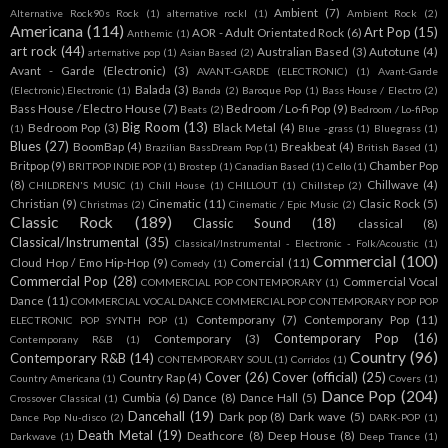
Ambient
(7)
Alternative Rock90s Rock
(1)
alternative rockl
(1)
Ambient Rock
(2)
Americana
(114)
Art Pop
(15)
AOR - Adult Orientated Rock
(6)
Anthemic
(1)
art rock
(44)
Australian Based
(3)
Autotune
(4)
arternative pop
(1)
Asian Based
(2)
Avant - Garde (Electronic)
(3)
AVANT-GARDE (ELECTRONIC)
(1)
Avant-Garde
Balada
(3)
(Electronic).Electronic
(1)
Banda
(2)
Baroque Pop
(1)
Bass House / Electro
(2)
Bass House / Electro House
(7)
Bedroom / Lo-fi Pop
(9)
Beats
(2)
Bedroom / Lo-fiPop
Big Room
(13)
Bedroom Pop
(3)
Black Metal
(4)
(1)
Blue -grass
(1)
Bluegrass
(1)
Blues
(27)
BoomBap
(4)
Breakbeat
(4)
Brazilian BassDream Pop
(1)
British Based
(1)
Britpop
(9)
Chamber Pop
BRITPOP INDIE POP
(1)
Brostep
(1)
Canadian Based
(1)
Cello
(1)
(8)
Chillwave
(4)
CHILDREN'S MUSIC
(1)
Chill House
(1)
CHILLOUT
(1)
Chillstep
(2)
Christian
(9)
Cinematic
(11)
Clasic Rock
(5)
Christmas
(2)
Cinematic / Epic Music
(2)
Classic Rock
(189)
Classic Sound
(18)
classical
(8)
Classical/Instrumental
(35)
Classical/Instrumental - Electronic - Folk/Acoustic
(1)
Commercial
(100)
Cloud Hop / Emo Hip-Hop
(9)
Comercial
(11)
Comedy
(1)
Commercial Pop
(28)
Commercial Vocal
COMMERCIAL POP CONTEMPORARY
(1)
Dance
(11)
COMMERCIAL VOCAL DANCE COMMERCIAL POP CONTEMPORARY POP POP
Contemporany
(7)
Contemporany Pop
(11)
ELECTRONIC POP SYNTH POP
(1)
Contemporary Pop
(16)
Contemporary
(3)
Contemporany R&B
(1)
Country
(96)
Contemporary R&B
(14)
CONTEMPORARY SOUL
(1)
Corridos
(1)
Cover
(26)
Cover (official)
(25)
Country Rap
(4)
Country Americana
(1)
Covers
(1)
Dance Pop
(204)
Cumbia
(6)
Dance
(8)
Dance Hall
(5)
Crossover Classical
(1)
Dancehall
(19)
Dark pop
(8)
Dark wave
(5)
Dance Pop Nu-disco
(2)
DARK-POP
(1)
Death Metal
(19)
Deathcore
(8)
Deep House
(8)
Darkwave
(1)
Deep Trance
(1)