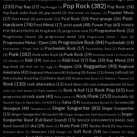
Pop Rock
(382)
(233)
Pop Rap
(27)
Pop Rock.
(16)
Pop Reagge
(1)
Popular Music
Pop Rock. Indie Rock
(4)
pop world
(3)
POP-PUNK
(2)
Popular
(1)
Post-
(27)
Post Rock
(50)
Post-grunge
(26)
Post Metal
(4)
post punk
(11)
Hardcore
(74)
Post-Metal
(17)
post-punk
(48)
Power Pop
(60)
POWER
Progressive Rock
(12)
POP (BEACH BOYS
(4)
Prog Rock
(9)
progresive rock
(5)
Progressive House
(6)
progressive metal
(10)
Progressive Metal / Djen
(2)
Progressive Rock
(84)
Progressive Metal / Djent
(38)
Psychedelic
(14)
Psychedelic Rock
(57)
Psytrance
Psychedelic / Freak Folk
(2)
Psychedelyc Rock
(2)
Punk
(182)
Punk Rock
(19)
(3)
Punk Indie Rock
(4)
PunkPop Punk
(1)
PunkPunk
R&B
(19)
R&B/Soul
(57)
Rap
(30)
Rap Metal
(19)
(1)
Quieky
(1)
R&B Soul
(1)
Reggaeton
(90)
Reggae
(20)
Regional
Rap Rock
(4)
RAP UK
(1)
regg
(1)
mexicana
(42)
Regional Mexicano
(4)
Relaxing
(8)
Remix
(11)
Remix (official)
(4)
Retro Guitar Rock Pop
(11)
Retro Soul
(10)
Rhythm And Blues
(1)
Riddim / Tearout
(2)
Rock
(130)
rock alternativo
(15)
Rock Blues
(4)
rock independiente
(3)
Rock
Rock Pop
(65)
Rock N Roll
(12)
Rock
indie
(1)
rock latino
(1)
Rock modern
(1)
Rock/Punk
(253)
rock punk
(40)
progresivo
(6)
Rockabilly
(8)
Rock suave
(1)
Salsa
(14)
Screamo
(8)
RockAlt Pop
(1)
Rocks 80s
(1)
ROOTS
(1)
Scandinavian Based
(1)
Singer Songwriter
(83)
Shoegaze
(48)
Singer-Songwriter
Shoeghaze
(2)
(15)
Singer-
Singer-Songwriter (Acoustic)
(4)
Singer-Songwriter (Soft Band Sound)
(1)
Songwriter Band (Full Band Sound)
(15)
SINGER-SONGWRITER BAND (Soft
ska
(24)
Skate Punk
(39)
Band Sound)
(7)
Slacker Rock
(5)
Skate
(2)
Slap House /
Soft Rock
(54)
Slowcore
(10)
Brazilian Bass
(1)
Sludge
(1)
Son Cubano
(1)
Song