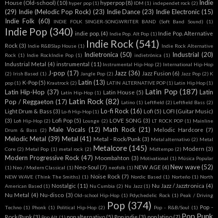
Indie
House (Old-school)
(10)
hyperpop
(8)
hyper pop
(1)
IDM
(1)
independet rock
(2)
(29)
Indie (Melodic Pop Rock)
(23)
Indie Dance
(23)
Indie Electronic
(15)
Indie Folk
(60)
INDIE FOLK SINGER-SONGWRITER BAND (Soft Band Sound)
(1)
Indie Pop
(340)
indie pop.
(4)
Indie Pop. Alternative
Indie Pop. Alt Pop
(1)
Indie Rock
(541)
Rock
(3)
Indie R&BSlap House
(1)
Indie Rock Alternative
Indietronica
(50)
Industrial
(20)
Rock
(1)
Indie RockIndie Pop
(1)
indietrónica
(1)
Industrial Metal
(4)
instrumental
(11)
Instrumental Hip-Hop
(2)
International Hip-Hop
J-pop
(17)
Jazz
(36)
Jazz Fusion
(6)
(2)
Irish Based
(1)
Jangle Pop
(2)
Jazz Pop
(2)
K
Latin
(13)
K-Pop
(5)
pop
(1)
Krautrock
(2)
LATIN ALTERNATIVE POP
(1)
Latin Hip Hop
(1)
Latin Pop
(187)
Latin Hip-Hop
(37)
Latin
Latin House
(5)
Latín Hip-Hop
(1)
Latin Rock
(82)
Pop / Reggaeton
(17)
Latino
(1)
Leftfield
(2)
Leftfield Bass
(2)
Lo-fi Rock
(16)
Light Drum & Bass
(3)
Lofi
(5)
LOFI (Guitar Music)
Lo-fi Hip-Hop
(1)
(3)
Lofi Pop
(5)
LOVE SONG
(3)
Lofi Hip-Hop
(2)
Lounge
(2)
LT ROCK POP
(1)
Mainline
Male Vocals
(12)
Math Rock
(21)
Melodic Hardcore
(7)
Drum & Bass
(2)
Melodic Metal
(39)
Metal
(41)
Metal - Rock/Punk
(3)
Metal alternativo
(2)
Metal
Metalcore
(145)
Modern
(3)
Core
(2)
Metal Pop
(1)
metal rock
(2)
Midtempo
(2)
Modern Progressive Rock
(47)
Moombahton
(3)
Motivational
(1)
Música Popular
New wave
(52)
Neo-Soul
(7)
NEW AGE
(4)
(1)
Neo / Modern Classical
(1)
neofolk
(1)
Noise Rock
(7)
NEW WAVE (Think The Smiths)
(1)
Nordic Based
(1)
Norteño
(1)
North
Nostalgic
(11)
Nu Jazz / Jazztronica
(4)
American Based
(1)
Nu Cumbia
(2)
Nu Jazz
(1)
Nu Metal
(4)
Nu-disco
(3)
Old-school Hip-Hop
(1)
Pdychedelic Rock
(1)
Peak / Driving
Pop
(374)
Pop -
Techno
(1)
Phonk
(1)
Political Hip-Hop
(2)
Pop - R&B/Soul
(1)
Pop Punk
Rock/Punk
(3)
pop alternativo
(5)
Pop indie
(3)
pop latino
(7)
Pop Alt
(1)