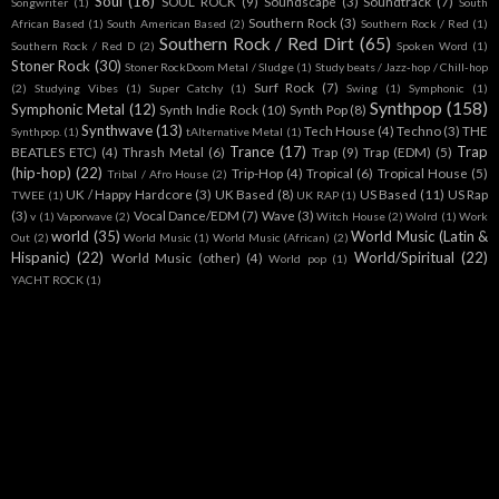
Soul
(16)
SOUL ROCK
(9)
Soundscape
(3)
Soundtrack
(7)
Songwriter
(1)
South
Southern Rock
(3)
African Based
(1)
South American Based
(2)
Southern Rock / Red
(1)
Southern Rock / Red Dirt
(65)
Southern Rock / Red D
(2)
Spoken Word
(1)
Stoner Rock
(30)
Stoner RockDoom Metal / Sludge
(1)
Study beats / Jazz-hop / Chill-hop
Surf Rock
(7)
(2)
Studying Vibes
(1)
Super Catchy
(1)
Swing
(1)
Symphonic
(1)
Synthpop
(158)
Symphonic Metal
(12)
Synth Indie Rock
(10)
Synth Pop
(8)
Synthwave
(13)
Tech House
(4)
Techno
(3)
THE
Synthpop.
(1)
tAlternative Metal
(1)
Trance
(17)
Trap
BEATLES ETC)
(4)
Thrash Metal
(6)
Trap
(9)
Trap (EDM)
(5)
(hip-hop)
(22)
Trip-Hop
(4)
Tropical
(6)
Tropical House
(5)
Tribal / Afro House
(2)
UK / Happy Hardcore
(3)
UK Based
(8)
US Based
(11)
US Rap
TWEE
(1)
UK RAP
(1)
(3)
Vocal Dance/EDM
(7)
Wave
(3)
v
(1)
Vaporwave
(2)
Witch House
(2)
Wolrd
(1)
Work
world
(35)
World Music (Latin &
Out
(2)
World Music
(1)
World Music (African)
(2)
Hispanic)
(22)
World/Spiritual
(22)
World Music (other)
(4)
World pop
(1)
YACHT ROCK
(1)