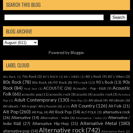
SEARCH THIS BLOG
BLOG ARCHIVE
Powered by
Blogger
.
LABEL CLOUD
70s Rock
(3)
80´s Rock
(9)
80´s Vibes
(3)
60s Rock
(1)
80'S ROCK
(1)
80's VIBES
(1)
80s Rock
(78)
90s
90´s Rock
(13)
80s Rock.
(4)
90' Rock
(8)
90's rock
(11)
Rock
(84)
Acoustic
ACOUSTIC
(26)
Acoustic - Pop - R&B
(9)
Acid Jazz
(1)
Folk
(66)
acoustic pop
(11)
acoustic rock
(8)
acustic
(4)
acustic rock
(3)
Acústica
Adult Contemporary
(130)
Afrobeat
(4)
Afrobeats
(6)
Pop
(1)
Afro Pop
(2)
Alt Country
(126)
Alt Folk
(21)
Afrobeats / Afro-pop / Afro-fusion
(6)
al
(1)
Alt Pop
(260)
Alt Rock Pop
(54)
alternativa rock
Alt Pop.
(4)
ALT-FOLK
(3)
(26)
Alternative
(14)
Alternative /
Alternative - Indie
(6)
Alternative / Indie
(1)
Alternative Metal
(180)
Indie R&B
(27)
Alternative Hip-Hop
(31)
Alternative rock
(742)
alternative pop
(54)
Alternative Rock.
(2)