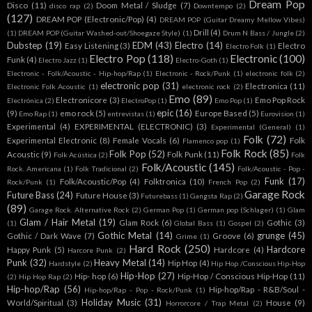
Dream Pop
Disco
(11)
Doom Metal / Sludge
(7)
disco rap
(2)
Downtempo
(2)
(127)
DREAM POP (Electronic/Pop)
(4)
DREAM POP (Guitar Dreamy Mellow Vibes)
Drill
(4)
(1)
DREAM POP (Guitar Washed-out/Shoegaze Style)
(1)
Drum N Bass / Jungle
(2)
Dubstep
(19)
EDM
(43)
Electro
(14)
Easy Listening
(3)
Electro
Electro Folk
(1)
Electro Pop
(118)
Electronic
(100)
Funk
(4)
Electro Jazz
(1)
Electro-Goth
(1)
Electronic - Folk/Acoustic - Hip-hop/Rap
(1)
Electronic - Rock/Punk
(1)
electronic folk
(2)
electronic pop
(31)
Electronica
(11)
Electronic Folk Acoustic
(1)
electronic rock
(2)
Emo
(89)
Electronicore
(3)
Emo Pop Rock
Electrónica
(2)
ElectroPop
(1)
Emo Pop
(1)
epic
(16)
(9)
emo rock
(5)
Europe Based
(5)
Emo Rap
(1)
entrevistas
(1)
Eurovision
(1)
Experimental
(4)
EXPERIMENTAL (ELECTRONIC)
(3)
Experimental (General)
(1)
Folk
(72)
Experimental Electronic
(8)
Female Vocals
(6)
Folk
Flamenco pop
(1)
Folk Rock
(85)
Folk Pop
(52)
Acoustic
(9)
Folk Punk
(11)
Folk Acústica
(2)
Folk
Folk/Acoustic
(145)
Rock. Americana
(1)
Folk Tradicional
(2)
Folk/Acoustic - Pop -
Funk
(17)
Folk/Acoustic/Pop
(4)
Folktronica
(10)
Rock/Punk
(1)
French Pop
(2)
Garage Rock
Future Bass
(24)
Future House
(3)
Futurebass
(1)
Gangsta Rap
(2)
(89)
Garage Rock. Alternative Rock
(2)
German Pop
(1)
German pop (Schlager)
(1)
Glam
Glam / Hair Metal
(19)
Glam Rock
(6)
Gothic
(3)
(1)
Global Bass
(1)
Gospel
(2)
Gothic Metal
(14)
grunge
(45)
Gothic / Dark Wave
(7)
Groove
(6)
Grime
(1)
Hard Rock
(250)
Hardcore
Happy Punk
(5)
Hardcore
(4)
Harcore Punk
(2)
Punk
(32)
Heavy Metal
(14)
Hip Hop
(4)
Hardstyle
(2)
Hip Hop /Conscious Hip-Hop
Hip-Hop
(27)
Hip- hop
(6)
Hip-Hop / Conscious Hip-Hop
(11)
(2)
Hip Hop Rap
(2)
Hip-hop/Rap
(56)
Hip-hop/Rap - R&B/Soul -
Hip-hop/Rap - Pop - Rock/Punk
(1)
Holiday Music
(31)
World/Spiritual
(3)
House
(9)
Horrorcore / Trap Metal
(2)