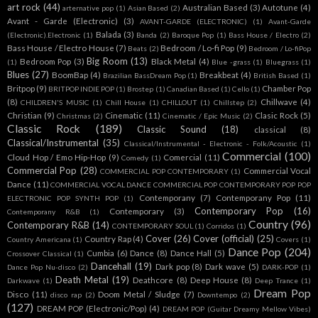
art rock
(44)
Australian Based
(3)
Autotune
(4)
arternative pop
(1)
Asian Based
(2)
Avant - Garde (Electronic)
(3)
AVANT-GARDE (ELECTRONIC)
(1)
Avant-Garde
Balada
(3)
(Electronic).Electronic
(1)
Banda
(2)
Baroque Pop
(1)
Bass House / Electro
(2)
Bass House / Electro House
(7)
Bedroom / Lo-fi Pop
(9)
Beats
(2)
Bedroom / Lo-fiPop
Big Room
(13)
Bedroom Pop
(3)
Black Metal
(4)
(1)
Blue -grass
(1)
Bluegrass
(1)
Blues
(27)
BoomBap
(4)
Breakbeat
(4)
Brazilian BassDream Pop
(1)
British Based
(1)
Britpop
(9)
Chamber Pop
BRITPOP INDIE POP
(1)
Brostep
(1)
Canadian Based
(1)
Cello
(1)
(8)
Chillwave
(4)
CHILDREN'S MUSIC
(1)
Chill House
(1)
CHILLOUT
(1)
Chillstep
(2)
Christian
(9)
Cinematic
(11)
Clasic Rock
(5)
Christmas
(2)
Cinematic / Epic Music
(2)
Classic Rock
(189)
Classic Sound
(18)
classical
(8)
Classical/Instrumental
(35)
Classical/Instrumental - Electronic - Folk/Acoustic
(1)
Commercial
(100)
Cloud Hop / Emo Hip-Hop
(9)
Comercial
(11)
Comedy
(1)
Commercial Pop
(28)
Commercial Vocal
COMMERCIAL POP CONTEMPORARY
(1)
Dance
(11)
COMMERCIAL VOCAL DANCE COMMERCIAL POP CONTEMPORARY POP POP
Contemporany
(7)
Contemporany Pop
(11)
ELECTRONIC POP SYNTH POP
(1)
Contemporary Pop
(16)
Contemporary
(3)
Contemporany R&B
(1)
Country
(96)
Contemporary R&B
(14)
CONTEMPORARY SOUL
(1)
Corridos
(1)
Cover
(26)
Cover (official)
(25)
Country Rap
(4)
Country Americana
(1)
Covers
(1)
Dance Pop
(204)
Cumbia
(6)
Dance
(8)
Dance Hall
(5)
Crossover Classical
(1)
Dancehall
(19)
Dark pop
(8)
Dark wave
(5)
Dance Pop Nu-disco
(2)
DARK-POP
(1)
Death Metal
(19)
Deathcore
(8)
Deep House
(8)
Darkwave
(1)
Deep Trance
(1)
Dream Pop
Disco
(11)
Doom Metal / Sludge
(7)
disco rap
(2)
Downtempo
(2)
(127)
DREAM POP (Electronic/Pop)
(4)
DREAM POP (Guitar Dreamy Mellow Vibes)