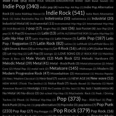
Indie Folk
(60)
INDIE FOLK SINGER-SONGWRITER BAND (Soft Band Sound)
(1)
Indie Pop
(340)
indie pop.
(4)
Indie Pop. Alternative
Indie Pop. Alt Pop
(1)
Indie Rock
(541)
Rock
(3)
Indie R&BSlap House
(1)
Indie Rock Alternative
Indietronica
(50)
Industrial
(20)
Rock
(1)
Indie RockIndie Pop
(1)
indietrónica
(1)
Industrial Metal
(4)
instrumental
(11)
Instrumental Hip-Hop
(2)
International Hip-Hop
J-pop
(17)
Jazz
(36)
Jazz Fusion
(6)
(2)
Irish Based
(1)
Jangle Pop
(2)
Jazz Pop
(2)
K
Latin
(13)
K-Pop
(5)
pop
(1)
Krautrock
(2)
LATIN ALTERNATIVE POP
(1)
Latin Hip Hop
(1)
Latin Pop
(187)
Latin Hip-Hop
(37)
Latin
Latin House
(5)
Latín Hip-Hop
(1)
Latin Rock
(82)
Pop / Reggaeton
(17)
Latino
(1)
Leftfield
(2)
Leftfield Bass
(2)
Lo-fi Rock
(16)
Light Drum & Bass
(3)
Lofi
(5)
LOFI (Guitar Music)
Lo-fi Hip-Hop
(1)
(3)
Lofi Pop
(5)
LOVE SONG
(3)
Lofi Hip-Hop
(2)
Lounge
(2)
LT ROCK POP
(1)
Mainline
Male Vocals
(12)
Math Rock
(21)
Melodic Hardcore
(7)
Drum & Bass
(2)
Melodic Metal
(39)
Metal
(41)
Metal - Rock/Punk
(3)
Metal alternativo
(2)
Metal
Metalcore
(145)
Modern
(3)
Core
(2)
Metal Pop
(1)
metal rock
(2)
Midtempo
(2)
Modern Progressive Rock
(47)
Moombahton
(3)
Motivational
(1)
Música Popular
New wave
(52)
Neo-Soul
(7)
NEW AGE
(4)
(1)
Neo / Modern Classical
(1)
neofolk
(1)
Noise Rock
(7)
NEW WAVE (Think The Smiths)
(1)
Nordic Based
(1)
Norteño
(1)
North
Nostalgic
(11)
Nu Jazz / Jazztronica
(4)
American Based
(1)
Nu Cumbia
(2)
Nu Jazz
(1)
Nu Metal
(4)
Nu-disco
(3)
Old-school Hip-Hop
(1)
Pdychedelic Rock
(1)
Peak / Driving
Pop
(373)
Pop -
Techno
(1)
Phonk
(1)
Political Hip-Hop
(2)
Pop - R&B/Soul
(1)
Pop Punk
Rock/Punk
(3)
pop alternativo
(5)
Pop indie
(3)
pop latino
(7)
Pop Alt
(1)
Pop Rock
(379)
(233)
Pop Rap
(27)
Pop Rock.
(16)
Pop Reagge
(1)