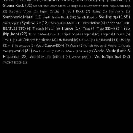
Southern Rock / Red D
(2)
Spoken Word
(1)
Stoner Rock
(30)
Stoner RockDoom Metal / Sludge
(1)
Study beats / Jazz-hop / Chill-hop
Surf Rock
(7)
(2)
Studying Vibes
(1)
Super Catchy
(1)
Swing
(1)
Symphonic
(1)
Synthpop
(158)
Symphonic Metal
(12)
Synth Indie Rock
(10)
Synth Pop
(8)
Synthwave
(13)
Tech House
(4)
Techno
(3)
THE
Synthpop.
(1)
tAlternative Metal
(1)
Trance
(17)
Trap
BEATLES ETC)
(4)
Thrash Metal
(6)
Trap
(9)
Trap (EDM)
(5)
(hip-hop)
(22)
Trip-Hop
(4)
Tropical
(6)
Tropical House
(5)
Tribal / Afro House
(2)
UK / Happy Hardcore
(3)
UK Based
(8)
US Based
(11)
US Rap
TWEE
(1)
UK RAP
(1)
(3)
Vocal Dance/EDM
(7)
Wave
(3)
v
(1)
Vaporwave
(2)
Witch House
(2)
Wolrd
(1)
Work
world
(34)
World Music (Latin &
Out
(2)
World Music
(1)
World Music (African)
(2)
Hispanic)
(22)
World/Spiritual
(22)
World Music (other)
(4)
World pop
(1)
YACHT ROCK
(1)