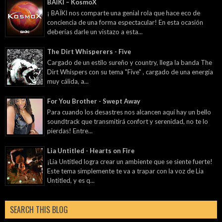
BAÏKI – KosmoX
¡ BAÏKI nos comparte una genial rola que hace eco de
conciencia de una forma espectacular! En esta ocasión
deberías darle un vistazo a esta...
The Dirt Whisperers - Five
Cargado de un estilo sureño y country, llega la banda The
Dirt Whispers con su tema "Five" , cargado de una energía
muy cálida, a...
For You Brother - Swept Away
Para cuando los desastres nos alcancen aquí hay un bello
soundtrack que transmitirá confort y serenidad, no te lo
pierdas! Entre...
Lia Untitled - Hearts on Fire
¡Lia Untitled logra crear un ambiente que se siente fuerte!
Este tema simplemente te va a trapar con la voz de Lia
Untitled, y es q...
SEARCH THIS BLOG