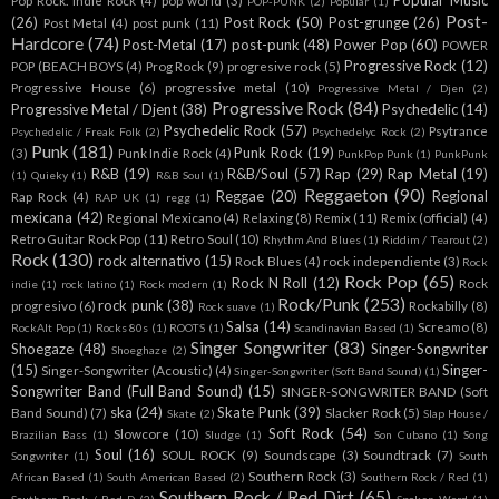
Popular Music
Pop Rock. Indie Rock
(4)
pop world
(3)
POP-PUNK
(2)
Popular
(1)
Post-
(26)
Post Rock
(50)
Post-grunge
(26)
Post Metal
(4)
post punk
(11)
Hardcore
(74)
Post-Metal
(17)
post-punk
(48)
Power Pop
(60)
POWER
Progressive Rock
(12)
POP (BEACH BOYS
(4)
Prog Rock
(9)
progresive rock
(5)
Progressive House
(6)
progressive metal
(10)
Progressive Metal / Djen
(2)
Progressive Rock
(84)
Progressive Metal / Djent
(38)
Psychedelic
(14)
Psychedelic Rock
(57)
Psytrance
Psychedelic / Freak Folk
(2)
Psychedelyc Rock
(2)
Punk
(181)
Punk Rock
(19)
(3)
Punk Indie Rock
(4)
PunkPop Punk
(1)
PunkPunk
R&B
(19)
R&B/Soul
(57)
Rap
(29)
Rap Metal
(19)
(1)
Quieky
(1)
R&B Soul
(1)
Reggaeton
(90)
Reggae
(20)
Regional
Rap Rock
(4)
RAP UK
(1)
regg
(1)
mexicana
(42)
Regional Mexicano
(4)
Relaxing
(8)
Remix
(11)
Remix (official)
(4)
Retro Guitar Rock Pop
(11)
Retro Soul
(10)
Rhythm And Blues
(1)
Riddim / Tearout
(2)
Rock
(130)
rock alternativo
(15)
Rock Blues
(4)
rock independiente
(3)
Rock
Rock Pop
(65)
Rock N Roll
(12)
Rock
indie
(1)
rock latino
(1)
Rock modern
(1)
Rock/Punk
(253)
rock punk
(38)
progresivo
(6)
Rockabilly
(8)
Rock suave
(1)
Salsa
(14)
Screamo
(8)
RockAlt Pop
(1)
Rocks 80s
(1)
ROOTS
(1)
Scandinavian Based
(1)
Singer Songwriter
(83)
Shoegaze
(48)
Singer-Songwriter
Shoeghaze
(2)
(15)
Singer-
Singer-Songwriter (Acoustic)
(4)
Singer-Songwriter (Soft Band Sound)
(1)
Songwriter Band (Full Band Sound)
(15)
SINGER-SONGWRITER BAND (Soft
ska
(24)
Skate Punk
(39)
Band Sound)
(7)
Slacker Rock
(5)
Skate
(2)
Slap House /
Soft Rock
(54)
Slowcore
(10)
Brazilian Bass
(1)
Sludge
(1)
Son Cubano
(1)
Song
Soul
(16)
SOUL ROCK
(9)
Soundscape
(3)
Soundtrack
(7)
Songwriter
(1)
South
Southern Rock
(3)
African Based
(1)
South American Based
(2)
Southern Rock / Red
(1)
Southern Rock / Red Dirt
(65)