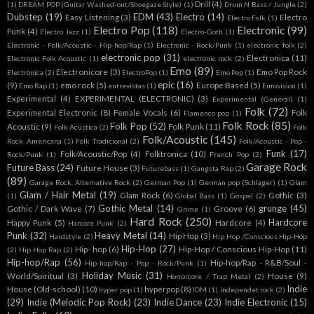
Drill
(4)
(1)
DREAM POP (Guitar Washed-out/Shoegaze Style)
(1)
Drum N Bass / Jungle
(2)
Dubstep
(19)
EDM
(43)
Electro
(14)
Easy Listening
(3)
Electro
Electro Folk
(1)
Electro Pop
(118)
Electronic
(99)
Funk
(4)
Electro Jazz
(1)
Electro-Goth
(1)
Electronic - Folk/Acoustic - Hip-hop/Rap
(1)
Electronic - Rock/Punk
(1)
electronic folk
(2)
electronic pop
(31)
Electronica
(11)
Electronic Folk Acoustic
(1)
electronic rock
(2)
Emo
(89)
Electronicore
(3)
Emo Pop Rock
Electrónica
(2)
ElectroPop
(1)
Emo Pop
(1)
epic
(16)
(9)
emo rock
(5)
Europe Based
(5)
Emo Rap
(1)
entrevistas
(1)
Eurovision
(1)
Experimental
(4)
EXPERIMENTAL (ELECTRONIC)
(3)
Experimental (General)
(1)
Folk
(72)
Experimental Electronic
(8)
Female Vocals
(6)
Folk
Flamenco pop
(1)
Folk Rock
(85)
Folk Pop
(52)
Acoustic
(9)
Folk Punk
(11)
Folk Acústica
(2)
Folk
Folk/Acoustic
(145)
Rock. Americana
(1)
Folk Tradicional
(2)
Folk/Acoustic - Pop -
Funk
(17)
Folk/Acoustic/Pop
(4)
Folktronica
(10)
Rock/Punk
(1)
French Pop
(2)
Garage Rock
Future Bass
(24)
Future House
(3)
Futurebass
(1)
Gangsta Rap
(2)
(89)
Garage Rock. Alternative Rock
(2)
German Pop
(1)
German pop (Schlager)
(1)
Glam
Glam / Hair Metal
(19)
Glam Rock
(6)
Gothic
(3)
(1)
Global Bass
(1)
Gospel
(2)
Gothic Metal
(14)
grunge
(45)
Gothic / Dark Wave
(7)
Groove
(6)
Grime
(1)
Hard Rock
(250)
Hardcore
Happy Punk
(5)
Hardcore
(4)
Harcore Punk
(2)
Punk
(32)
Heavy Metal
(14)
Hip Hop
(3)
Hardstyle
(2)
Hip Hop /Conscious Hip-Hop
Hip-Hop
(27)
Hip- hop
(6)
Hip-Hop / Conscious Hip-Hop
(11)
(2)
Hip Hop Rap
(2)
Hip-hop/Rap
(56)
Hip-hop/Rap - R&B/Soul -
Hip-hop/Rap - Pop - Rock/Punk
(1)
Holiday Music
(31)
World/Spiritual
(3)
House
(9)
Horrorcore / Trap Metal
(2)
Indie
House (Old-school)
(10)
hyperpop
(8)
hyper pop
(1)
IDM
(1)
independet rock
(2)
(29)
Indie (Melodic Pop Rock)
(23)
Indie Dance
(23)
Indie Electronic
(15)