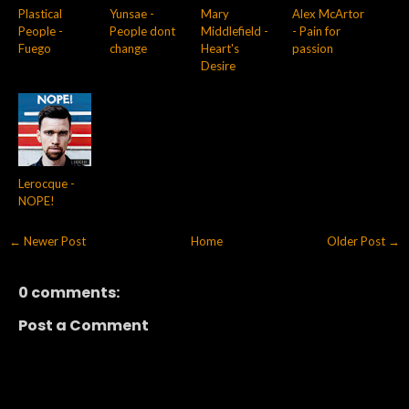
Plastical
Yunsae -
Mary
Alex McArtor
People -
People dont
Middlefield -
- Pain for
Fuego
change
Heart's
passion
Desire
Lerocque -
NOPE!
← Newer Post
Home
Older Post →
0 comments:
Post a Comment