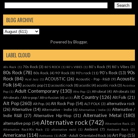
BLOG ARCHIVE
Powered by
Blogger
.
LABEL CLOUD
70s Rock
(3)
80´s Rock
(9)
80´s Vibes
(3)
60s Rock
(1)
80'S ROCK
(1)
80's VIBES
(1)
80s Rock
(78)
90s
90´s Rock
(13)
80s Rock.
(4)
90' Rock
(8)
90's rock
(11)
Rock
(84)
Acoustic
ACOUSTIC
(26)
Acoustic - Pop - R&B
(9)
Acid Jazz
(1)
Folk
(64)
acoustic pop
(11)
acoustic rock
(8)
acustic
(4)
acustic rock
(3)
Acústica
Adult Contemporary
(130)
Afrobeat
(4)
Afrobeats
(6)
Pop
(1)
Afro Pop
(2)
Alt Country
(126)
Alt Folk
(21)
Afrobeats / Afro-pop / Afro-fusion
(6)
al
(1)
Alt Pop
(260)
Alt Rock Pop
(54)
alternativa rock
Alt Pop.
(4)
ALT-FOLK
(3)
(26)
Alternative
(14)
Alternative /
Alternative - Indie
(6)
Alternative / Indie
(1)
Alternative Metal
(180)
Indie R&B
(27)
Alternative Hip-Hop
(31)
Alternative rock
(742)
alternative pop
(54)
Alternative Rock.
(2)
Ambient
(7)
Alternative Rock90s Rock
(1)
alternative rockl
(1)
Ambient Rock
(2)
Americana
(114)
Art Pop
(15)
AOR - Adult Orientated Rock
(6)
Anthemic
(1)