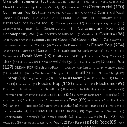
Classical/Instrumental
(35)
Classical/Instrumental - Electronic - Folk/Acoustic
(1)
Commercial
(100)
Cloud Hop / Emo Hip-Hop
(9)
Comercial
(11)
Comedy
(1)
Commercial Pop
(28)
Commercial Vocal
COMMERCIAL POP CONTEMPORARY
(1)
Dance
(11)
COMMERCIAL VOCAL DANCE COMMERCIAL POP CONTEMPORARY POP POP
Contemporany
(7)
Contemporany Pop
(11)
ELECTRONIC POP SYNTH POP
(1)
Contemporary Pop
(16)
Contemporary
(3)
Contemporany R&B
(1)
Country
(96)
Contemporary R&B
(14)
CONTEMPORARY SOUL
(1)
Corridos
(1)
Cover
(26)
Cover (official)
(25)
Country Rap
(4)
Country Americana
(1)
Covers
(1)
Dance Pop
(204)
Cumbia
(6)
Dance
(8)
Dance Hall
(5)
Crossover Classical
(1)
Dancehall
(19)
Dark pop
(8)
Dark wave
(5)
Dance Pop Nu-disco
(2)
DARK-POP
(1)
Death Metal
(19)
Deathcore
(8)
Deep House
(8)
Darkwave
(1)
Deep Trance
(1)
Dream Pop
Disco
(11)
Doom Metal / Sludge
(7)
disco rap
(2)
Downtempo
(2)
(127)
DREAM POP (Electronic/Pop)
(4)
DREAM POP (Guitar Dreamy Mellow Vibes)
Drill
(4)
(1)
DREAM POP (Guitar Washed-out/Shoegaze Style)
(1)
Drum N Bass / Jungle
(2)
Dubstep
(19)
EDM
(43)
Electro
(14)
Easy Listening
(3)
Electro
Electro Folk
(1)
Electro Pop
(118)
Electronic
(99)
Funk
(4)
Electro Jazz
(1)
Electro-Goth
(1)
Electronic - Folk/Acoustic - Hip-hop/Rap
(1)
Electronic - Rock/Punk
(1)
electronic folk
(2)
electronic pop
(31)
Electronica
(11)
Electronic Folk Acoustic
(1)
electronic rock
(2)
Emo
(89)
Electronicore
(3)
Emo Pop Rock
Electrónica
(2)
ElectroPop
(1)
Emo Pop
(1)
epic
(16)
(9)
emo rock
(5)
Europe Based
(5)
Emo Rap
(1)
entrevistas
(1)
Eurovision
(1)
Experimental
(4)
EXPERIMENTAL (ELECTRONIC)
(3)
Experimental (General)
(1)
Folk
(72)
Experimental Electronic
(8)
Female Vocals
(6)
Folk
Flamenco pop
(1)
Folk Rock
(85)
Folk Pop
(52)
Acoustic
(9)
Folk Punk
(11)
Folk Acústica
(2)
Folk