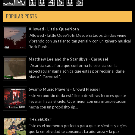
1
0
4
5
0
5
POPULAR POSTS
Allowed - Little QueeNotn
Allowed - Little QueeNotn Desde Estados Unidos viene
vibrando con un talento tan genial y con un género musical
Rock Punk ...
Matthew Lee and the Standbys - Carousel
Acaricia cada fibra que conforma tu esencia con la
espectacular gama sónica que estás por recibir al darle
play a " Carousel ", ...
Swamp Music Players - Crowd Pleaser
Este verano sin duda está lleno de vibras feroces que te
llevarán hacia el cielo. Que mejor con una interpretación
hecha con un propósito ép...
THE SECRET
Este es el momento perfecto para que te sientes y dejes
que la emotividad te consuma : La añoranza y la paz