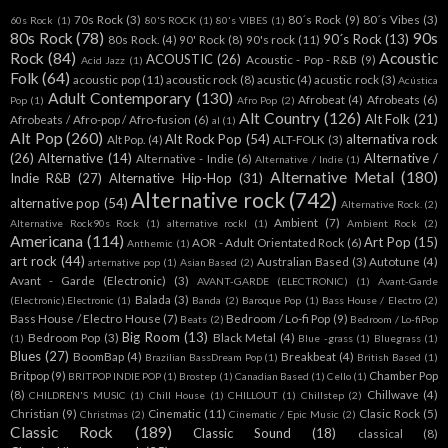
70s Rock
(3)
80´s Rock
(9)
80´s Vibes
(3)
60s Rock
(1)
80'S ROCK
(1)
80's VIBES
(1)
80s Rock
(78)
90s
90´s Rock
(13)
80s Rock.
(4)
90' Rock
(8)
90's rock
(11)
Rock
(84)
Acoustic
ACOUSTIC
(26)
Acoustic - Pop - R&B
(9)
Acid Jazz
(1)
Folk
(64)
acoustic pop
(11)
acoustic rock
(8)
acustic
(4)
acustic rock
(3)
Acústica
Adult Contemporary
(130)
Afrobeat
(4)
Afrobeats
(6)
Pop
(1)
Afro Pop
(2)
Alt Country
(126)
Alt Folk
(21)
Afrobeats / Afro-pop / Afro-fusion
(6)
al
(1)
Alt Pop
(260)
Alt Rock Pop
(54)
alternativa rock
Alt Pop.
(4)
ALT-FOLK
(3)
(26)
Alternative
(14)
Alternative /
Alternative - Indie
(6)
Alternative / Indie
(1)
Alternative Metal
(180)
Indie R&B
(27)
Alternative Hip-Hop
(31)
Alternative rock
(742)
alternative pop
(54)
Alternative Rock.
(2)
Ambient
(7)
Alternative Rock90s Rock
(1)
alternative rockl
(1)
Ambient Rock
(2)
Americana
(114)
Art Pop
(15)
AOR - Adult Orientated Rock
(6)
Anthemic
(1)
art rock
(44)
Australian Based
(3)
Autotune
(4)
arternative pop
(1)
Asian Based
(2)
Avant - Garde (Electronic)
(3)
AVANT-GARDE (ELECTRONIC)
(1)
Avant-Garde
Balada
(3)
(Electronic).Electronic
(1)
Banda
(2)
Baroque Pop
(1)
Bass House / Electro
(2)
Bass House / Electro House
(7)
Bedroom / Lo-fi Pop
(9)
Beats
(2)
Bedroom / Lo-fiPop
Big Room
(13)
Bedroom Pop
(3)
Black Metal
(4)
(1)
Blue -grass
(1)
Bluegrass
(1)
Blues
(27)
BoomBap
(4)
Breakbeat
(4)
Brazilian BassDream Pop
(1)
British Based
(1)
Britpop
(9)
Chamber Pop
BRITPOP INDIE POP
(1)
Brostep
(1)
Canadian Based
(1)
Cello
(1)
(8)
Chillwave
(4)
CHILDREN'S MUSIC
(1)
Chill House
(1)
CHILLOUT
(1)
Chillstep
(2)
Christian
(9)
Cinematic
(11)
Clasic Rock
(5)
Christmas
(2)
Cinematic / Epic Music
(2)
Classic Rock
(189)
Classic Sound
(18)
classical
(8)