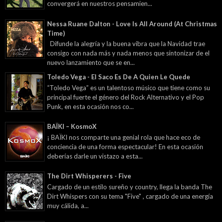
convergerá en nuestros pensamien...
Nessa Ruane Dalton - Love Is All Around (At Christmas
Time)
Difunde la alegría y la buena vibra que la Navidad trae
consigo con nada más y nada menos que sintonizar de el
nuevo lanzamiento que se en...
Toledo Vega - El Saco Es De A Quien Le Quede
“Toledo Vega” es un talentoso músico que tiene como su
principal fuerte el género del Rock Alternativo y el Pop
Punk, en esta ocasión nos co...
BAÏKI – KosmoX
¡ BAÏKI nos comparte una genial rola que hace eco de
conciencia de una forma espectacular! En esta ocasión
deberías darle un vistazo a esta...
The Dirt Whisperers - Five
Cargado de un estilo sureño y country, llega la banda The
Dirt Whispers con su tema "Five" , cargado de una energía
muy cálida, a...