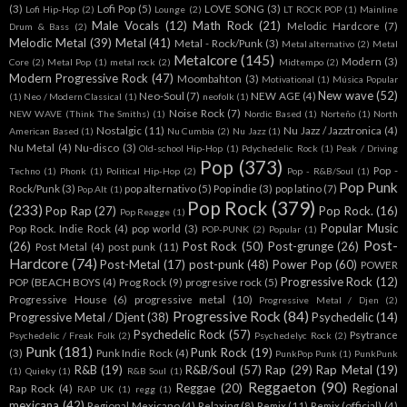
(3)
Lofi Pop
(5)
LOVE SONG
(3)
Lofi Hip-Hop
(2)
Lounge
(2)
LT ROCK POP
(1)
Mainline
Male Vocals
(12)
Math Rock
(21)
Melodic Hardcore
(7)
Drum & Bass
(2)
Melodic Metal
(39)
Metal
(41)
Metal - Rock/Punk
(3)
Metal alternativo
(2)
Metal
Metalcore
(145)
Modern
(3)
Core
(2)
Metal Pop
(1)
metal rock
(2)
Midtempo
(2)
Modern Progressive Rock
(47)
Moombahton
(3)
Motivational
(1)
Música Popular
New wave
(52)
Neo-Soul
(7)
NEW AGE
(4)
(1)
Neo / Modern Classical
(1)
neofolk
(1)
Noise Rock
(7)
NEW WAVE (Think The Smiths)
(1)
Nordic Based
(1)
Norteño
(1)
North
Nostalgic
(11)
Nu Jazz / Jazztronica
(4)
American Based
(1)
Nu Cumbia
(2)
Nu Jazz
(1)
Nu Metal
(4)
Nu-disco
(3)
Old-school Hip-Hop
(1)
Pdychedelic Rock
(1)
Peak / Driving
Pop
(373)
Pop -
Techno
(1)
Phonk
(1)
Political Hip-Hop
(2)
Pop - R&B/Soul
(1)
Pop Punk
Rock/Punk
(3)
pop alternativo
(5)
Pop indie
(3)
pop latino
(7)
Pop Alt
(1)
Pop Rock
(379)
(233)
Pop Rap
(27)
Pop Rock.
(16)
Pop Reagge
(1)
Popular Music
Pop Rock. Indie Rock
(4)
pop world
(3)
POP-PUNK
(2)
Popular
(1)
Post-
(26)
Post Rock
(50)
Post-grunge
(26)
Post Metal
(4)
post punk
(11)
Hardcore
(74)
Post-Metal
(17)
post-punk
(48)
Power Pop
(60)
POWER
Progressive Rock
(12)
POP (BEACH BOYS
(4)
Prog Rock
(9)
progresive rock
(5)
Progressive House
(6)
progressive metal
(10)
Progressive Metal / Djen
(2)
Progressive Rock
(84)
Progressive Metal / Djent
(38)
Psychedelic
(14)
Psychedelic Rock
(57)
Psytrance
Psychedelic / Freak Folk
(2)
Psychedelyc Rock
(2)
Punk
(181)
Punk Rock
(19)
(3)
Punk Indie Rock
(4)
PunkPop Punk
(1)
PunkPunk
R&B
(19)
R&B/Soul
(57)
Rap
(29)
Rap Metal
(19)
(1)
Quieky
(1)
R&B Soul
(1)
Reggaeton
(90)
Reggae
(20)
Regional
Rap Rock
(4)
RAP UK
(1)
regg
(1)
mexicana
(42)
Regional Mexicano
(4)
Relaxing
(8)
Remix
(11)
Remix (official)
(4)