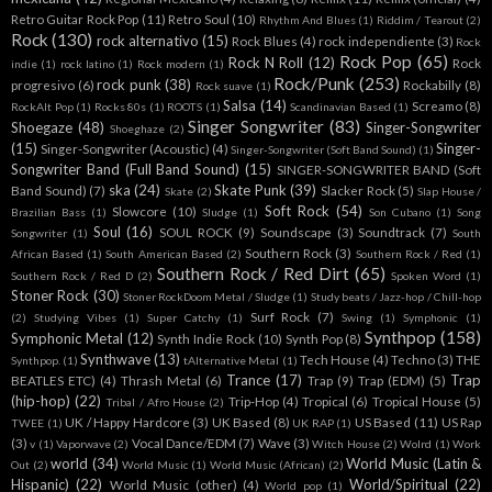
Retro Guitar Rock Pop
(11)
Retro Soul
(10)
Rhythm And Blues
(1)
Riddim / Tearout
(2)
Rock
(130)
rock alternativo
(15)
Rock Blues
(4)
rock independiente
(3)
Rock
Rock Pop
(65)
Rock N Roll
(12)
Rock
indie
(1)
rock latino
(1)
Rock modern
(1)
Rock/Punk
(253)
rock punk
(38)
progresivo
(6)
Rockabilly
(8)
Rock suave
(1)
Salsa
(14)
Screamo
(8)
RockAlt Pop
(1)
Rocks 80s
(1)
ROOTS
(1)
Scandinavian Based
(1)
Singer Songwriter
(83)
Shoegaze
(48)
Singer-Songwriter
Shoeghaze
(2)
(15)
Singer-
Singer-Songwriter (Acoustic)
(4)
Singer-Songwriter (Soft Band Sound)
(1)
Songwriter Band (Full Band Sound)
(15)
SINGER-SONGWRITER BAND (Soft
ska
(24)
Skate Punk
(39)
Band Sound)
(7)
Slacker Rock
(5)
Skate
(2)
Slap House /
Soft Rock
(54)
Slowcore
(10)
Brazilian Bass
(1)
Sludge
(1)
Son Cubano
(1)
Song
Soul
(16)
SOUL ROCK
(9)
Soundscape
(3)
Soundtrack
(7)
Songwriter
(1)
South
Southern Rock
(3)
African Based
(1)
South American Based
(2)
Southern Rock / Red
(1)
Southern Rock / Red Dirt
(65)
Southern Rock / Red D
(2)
Spoken Word
(1)
Stoner Rock
(30)
Stoner RockDoom Metal / Sludge
(1)
Study beats / Jazz-hop / Chill-hop
Surf Rock
(7)
(2)
Studying Vibes
(1)
Super Catchy
(1)
Swing
(1)
Symphonic
(1)
Synthpop
(158)
Symphonic Metal
(12)
Synth Indie Rock
(10)
Synth Pop
(8)
Synthwave
(13)
Tech House
(4)
Techno
(3)
THE
Synthpop.
(1)
tAlternative Metal
(1)
Trance
(17)
Trap
BEATLES ETC)
(4)
Thrash Metal
(6)
Trap
(9)
Trap (EDM)
(5)
(hip-hop)
(22)
Trip-Hop
(4)
Tropical
(6)
Tropical House
(5)
Tribal / Afro House
(2)
UK / Happy Hardcore
(3)
UK Based
(8)
US Based
(11)
US Rap
TWEE
(1)
UK RAP
(1)
(3)
Vocal Dance/EDM
(7)
Wave
(3)
v
(1)
Vaporwave
(2)
Witch House
(2)
Wolrd
(1)
Work
world
(34)
World Music (Latin &
Out
(2)
World Music
(1)
World Music (African)
(2)
Hispanic)
(22)
World/Spiritual
(22)
World Music (other)
(4)
World pop
(1)