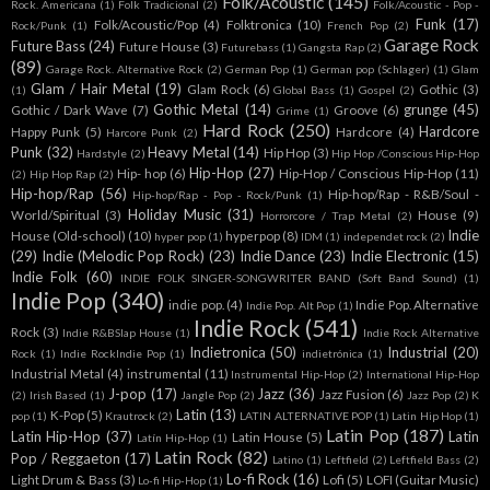
Folk/Acoustic
(145)
Rock. Americana
(1)
Folk Tradicional
(2)
Folk/Acoustic - Pop -
Funk
(17)
Folk/Acoustic/Pop
(4)
Folktronica
(10)
Rock/Punk
(1)
French Pop
(2)
Garage Rock
Future Bass
(24)
Future House
(3)
Futurebass
(1)
Gangsta Rap
(2)
(89)
Garage Rock. Alternative Rock
(2)
German Pop
(1)
German pop (Schlager)
(1)
Glam
Glam / Hair Metal
(19)
Glam Rock
(6)
Gothic
(3)
(1)
Global Bass
(1)
Gospel
(2)
Gothic Metal
(14)
grunge
(45)
Gothic / Dark Wave
(7)
Groove
(6)
Grime
(1)
Hard Rock
(250)
Hardcore
Happy Punk
(5)
Hardcore
(4)
Harcore Punk
(2)
Punk
(32)
Heavy Metal
(14)
Hip Hop
(3)
Hardstyle
(2)
Hip Hop /Conscious Hip-Hop
Hip-Hop
(27)
Hip- hop
(6)
Hip-Hop / Conscious Hip-Hop
(11)
(2)
Hip Hop Rap
(2)
Hip-hop/Rap
(56)
Hip-hop/Rap - R&B/Soul -
Hip-hop/Rap - Pop - Rock/Punk
(1)
Holiday Music
(31)
World/Spiritual
(3)
House
(9)
Horrorcore / Trap Metal
(2)
Indie
House (Old-school)
(10)
hyperpop
(8)
hyper pop
(1)
IDM
(1)
independet rock
(2)
(29)
Indie (Melodic Pop Rock)
(23)
Indie Dance
(23)
Indie Electronic
(15)
Indie Folk
(60)
INDIE FOLK SINGER-SONGWRITER BAND (Soft Band Sound)
(1)
Indie Pop
(340)
indie pop.
(4)
Indie Pop. Alternative
Indie Pop. Alt Pop
(1)
Indie Rock
(541)
Rock
(3)
Indie R&BSlap House
(1)
Indie Rock Alternative
Indietronica
(50)
Industrial
(20)
Rock
(1)
Indie RockIndie Pop
(1)
indietrónica
(1)
Industrial Metal
(4)
instrumental
(11)
Instrumental Hip-Hop
(2)
International Hip-Hop
J-pop
(17)
Jazz
(36)
Jazz Fusion
(6)
(2)
Irish Based
(1)
Jangle Pop
(2)
Jazz Pop
(2)
K
Latin
(13)
K-Pop
(5)
pop
(1)
Krautrock
(2)
LATIN ALTERNATIVE POP
(1)
Latin Hip Hop
(1)
Latin Pop
(187)
Latin Hip-Hop
(37)
Latin
Latin House
(5)
Latín Hip-Hop
(1)
Latin Rock
(82)
Pop / Reggaeton
(17)
Latino
(1)
Leftfield
(2)
Leftfield Bass
(2)
Lo-fi Rock
(16)
Light Drum & Bass
(3)
Lofi
(5)
LOFI (Guitar Music)
Lo-fi Hip-Hop
(1)