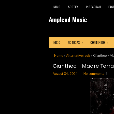
INICIO
SPOTIFY
INSTAGRAM
FAC
Amplead Music
»
»
INICIO
NOTICIAS
CONTENIDO
Home
»
Alternative rock
» Giantheo - M
Giantheo - Madre Terra
August 04, 2024
No comments