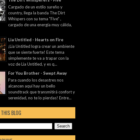
The Dirt Whisperers - Five
Cargado de un estilo sureño y
country, llega la banda The Dirt
Whispers con su tema "Five" ,
cargado de una energía muy cálida,
Lia Untitled - Hearts on Fire
¡Lia Untitled logra crear un ambiente
que se siente fuerte! Este tema
simplemente te va a trapar con la
voz de Lia Untitled, y es q...
For You Brother - Swept Away
Para cuando los desastres nos
alcancen aquí hay un bello
soundtrack que transmitirá confort y
serenidad, no te lo pierdas! Entre...
 THIS BLOG