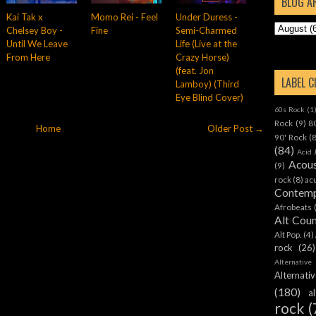
BLOG A
Kai Tak x
Momo Rei - Feel
Under Duress -
Chelsey Boy -
Fine
Semi-Charmed
Until We Leave
Life (Live at the
From Here
Crazy Horse)
(feat. Jon
LABEL 
Lamboy) (Third
Eye Blind Cover)
60s Rock
(1
Rock
(9)
8
Home
Older Post →
90' Rock
(
(84)
Acid 
Acous
(9)
rock
(8)
ac
Contemp
Afrobeats
Alt Cou
Alt Pop.
(4)
rock
(26)
Alternative
Alternat
(180)
a
rock
(