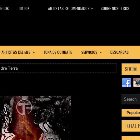
»
EBOOK
TIKTOK
ARTISTAS RECOMENDADOS
SOBRE NOSOTROS
»
»
ARTISTAS DEL MES
ZONA DE COMBATE
SERVICIOS
DESCARGAS
SOCIAL 
adre Terra
Popula
TOTAL 