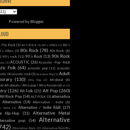
RCHIVE
Powered by
Blogger
.
CLOUD
70s Rock
(3)
80´s
)
80'S ROCK
(1)
80's VIBES
(1)
80s Rock
(78)
0´s Vibes
(3)
80s Rock.
(4)
90s Rock
90´s Rock
(13)
8)
90's rock
(11)
ACOUSTIC
(26)
Acoustic - Pop - R&B
Jazz
(1)
tic Folk
(64)
acoustic pop
(11)
acoustic
Adult
ustic
(4)
acustic rock
(3)
Acústica Pop
(1)
orary
(130)
Afrobeat
(4)
Afro Pop
(2)
(6)
Afrobeats / Afro-pop / Afro-fusion
(6)
al
(1)
ntry
(126)
Alt Pop
(260)
Alt Folk
(21)
Alt Rock Pop
(54)
alternativa
ALT-FOLK
(3)
Alternative
(14)
Alternative - Indie
(6)
Alternative / Indie R&B
(27)
 / Indie
(1)
Alternative Metal
ive Hip-Hop
(31)
Alternative
lternative pop
(54)
742)
Alternative Rock.
(2)
Alternative Rock90s