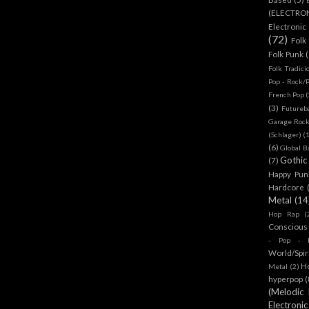
(ELECTRO
Electronic
(72)
Folk
Folk Punk
Folk Tradici
Pop - Rock/
French Pop
(
(3)
Futureb
Garage Rock
(Schlager)
(
(6)
Global B
Gothic
(7)
Happy Pun
Hardcore
Metal
(14
Hop Rap
(
Conscious
- Pop - R
World/Spir
H
Metal
(2)
hyperpop
(
(Melodic
Electronic