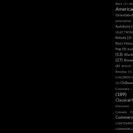
Rock
(1)
al
America
Orientate
arternative
Autotune
(
(ELECTRON
Balada
(3)
Bass House
Pop
(9)
Bed
(13)
Blac
(27)
Boom
(4)
British
Brostep
(1)
CHILDREN'
Chillwa
(2)
Cinematic /
(189)
Classical/
Electronic -
Comedy
(1
Commerc
CONTEMPO
COMMERC