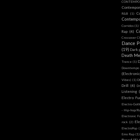
CONTEMPOR
Contempo
C
R&B
(1)
Contemp
Corridos
(1)
C
Rap
(4)
Crossover Cl
Dance 
(19)
Dark 
Death Me
D
Trance
(1)
Downtempo
(Electroni
Vibes)
(1)
D
Drill
(4)
D
Listening
Electro Fu
Electro-Got
- Hip-hop/R
Electronic F
Ele
rock
(2)
ElectroPop
(
Emo Rap
(1)
Based
(5)