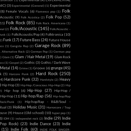
NIC)
(3)
Experimental
Experimental (General)
(1)
Folk
(8)
Female Vocals
(6)
Flamenco pop
(1)
Folk Pop
(52)
 Acoustic
(9)
Folk Acústica
(2)
Folk Rock
(85)
(11)
Folk Rock. Americana
(1)
Folk/Acoustic
(145)
onal
(2)
Folk/Acoustic -
Folk/Acoustic/Pop
(4)
Folktronica
(10)
Punk
(1)
Funk
(17)
Future Bass
(24)
Future House
2)
Garage Rock
(89)
ass
(1)
Gangsta Rap
(2)
. Alternative Rock
(2)
German Pop
(1)
German pop
Glam / Hair Metal
(19)
Glam Rock
1)
Glam
(1)
Gothic
(3)
Gothic / Dark Wave
ass
(1)
Gospel
(2)
 Metal
(14)
grunge
(45)
Groove
(6)
Grime
(1)
Hard Rock
(250)
k
(5)
Harcore Punk
(2)
Hardcore Punk
(32)
Heavy
(4)
Hardstyle
(2)
)
Hip Hop
(3)
Hip Hop /Conscious Hip-Hop
(2)
Hip
Hip-Hop
(27)
Hip- hop
(6)
Hip-Hop /
2)
Hip-hop/Rap
(56)
 Hip-Hop
(11)
Hip-hop/Rap
Hip-hop/Rap - R&B/Soul -
ock/Punk
(1)
Holiday Music
(31)
itual
(3)
Horrorcore / Trap
ouse
(9)
House (Old-school)
(10)
hyper pop
(1)
Indie
(29)
Indie
8)
IDM
(1)
independet rock
(2)
 Pop Rock)
(23)
Indie Dance
(23)
Indie
(15)
Indie Folk
(60)
INDIE FOLK SINGER-