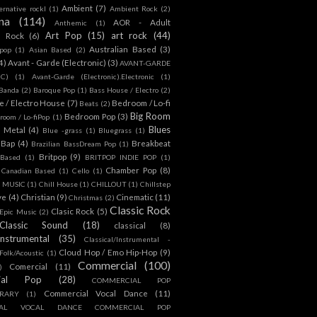
Ambient
(7)
ternative rockl
(1)
Ambient Rock
(2)
na
(114)
AOR - Adult
Anthemic
(1)
Art Pop
(15)
art rock
(44)
d Rock
(6)
Australian Based
(3)
 pop
(1)
Asian Based
(2)
4)
Avant - Garde (Electronic)
(3)
AVANT-GARDE
IC)
(1)
Avant-Garde (Electronic).Electronic
(1)
Banda
(2)
Baroque Pop
(1)
Bass House / Electro
(2)
 / Electro House
(7)
Bedroom / Lo-fi
Beats
(2)
Big Room
Bedroom Pop
(3)
room / Lo-fiPop
(1)
Blues
k Metal
(4)
Blue -grass
(1)
Bluegrass
(1)
Bap
(4)
Breakbeat
Brazilian BassDream Pop
(1)
Britpop
(9)
 Based
(1)
BRITPOP INDIE POP
(1)
Chamber Pop
(8)
Canadian Based
(1)
Cello
(1)
S MUSIC
(1)
Chill House
(1)
CHILLOUT
(1)
Chillstep
ve
(4)
Christian
(9)
Cinematic
(11)
Christmas
(2)
Classic Rock
Clasic Rock
(5)
 Epic Music
(2)
Classic Sound
(18)
classical
(8)
Instrumental
(35)
Classical/Instrumental -
Cloud Hop / Emo Hip-Hop
(9)
 Folk/Acoustic
(1)
Commercial
(100)
Comercial
(11)
)
ial Pop
(28)
COMMERCIAL POP
Commercial Vocal Dance
(11)
RARY
(1)
IAL VOCAL DANCE COMMERCIAL POP