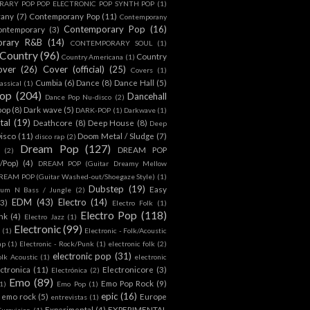
ARY POP POP ELECTRONIC POP SYNTH POP
(1)
rany
(7)
Contemporany Pop
(11)
Contemporany
Contemporary Pop
(16)
ontemporary
(3)
orary R&B
(14)
CONTEMPORARY SOUL
(1)
Country
(96)
Country
Country Americana
(1)
over
(26)
Cover (official)
(25)
Covers
(1)
Cumbia
(6)
Dance
(8)
Dance Hall
(5)
assical
(1)
Pop
(204)
Dancehall
Dance Pop Nu-disco
(2)
pop
(8)
Dark wave
(5)
DARK-POP
(1)
Darkwave
(1)
tal
(19)
Deathcore
(8)
Deep House
(8)
Deep
isco
(11)
Doom Metal / Sludge
(7)
disco rap
(2)
Dream Pop
(127)
DREAM POP
(2)
c/Pop)
(4)
DREAM POP (Guitar Dreamy Mellow
REAM POP (Guitar Washed-out/Shoegaze Style)
(1)
Dubstep
(19)
Easy
rum N Bass / Jungle
(2)
EDM
(43)
Electro
(14)
(3)
Electro Folk
(1)
Electro Pop
(118)
nk
(4)
Electro Jazz
(1)
Electronic
(99)
h
(1)
Electronic - Folk/Acoustic
ap
(1)
Electronic - Rock/Punk
(1)
electronic folk
(2)
electronic pop
(31)
olk Acoustic
(1)
electronic
ctronica
(11)
Electronicore
(3)
Electrónica
(2)
Emo
(89)
Emo Pop Rock
(9)
1)
Emo Pop
(1)
epic
(16)
emo rock
(5)
Europe
entrevistas
(1)
Experimental
(4)
EXPERIMENTAL
Eurovision
(1)