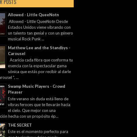
R POSTS
Allowed - Little QueeNotn
Allowed - Little QueeNotn Desde
Estados Unidos viene vibrando con
un talento tan genial y con un género
musical Rock Punk ...
Matthew Lee and the Standbys -
Carousel
Acaricia cada fibra que conforma tu
esencia con la espectacular gama
sónica que estás por recibir al darle
rousel ", ...
Swamp Music Players - Crowd
Pleaser
Este verano sin duda está lleno de
vibras feroces que te llevarán hacia
el cielo. Que mejor con una
ción hecha con un propósito ép...
THE SECRET
Este es el momento perfecto para