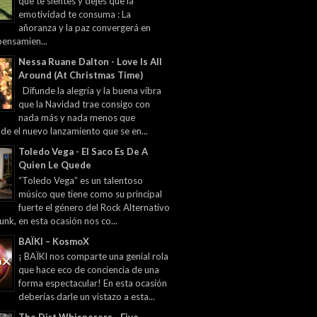
que te sientes y dejes que la
emotividad te consuma : La
añoranza y la paz convergerá en
pensamien...
Nessa Ruane Dalton - Love Is All
Around (At Christmas Time)
Difunde la alegría y la buena vibra
que la Navidad trae consigo con
nada más y nada menos que
 de el nuevo lanzamiento que se en...
Toledo Vega - El Saco Es De A
Quien Le Quede
“Toledo Vega” es un talentoso
músico que tiene como su principal
fuerte el género del Rock Alternativo
unk, en esta ocasión nos co...
BAÏKI – KosmoX
¡ BAÏKI nos comparte una genial rola
que hace eco de conciencia de una
forma espectacular! En esta ocasión
deberías darle un vistazo a esta...