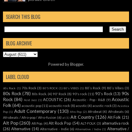
SEARCH THIS BLOG
BLOG ARCHIVE
Powered by
Blogger
.
LABEL CLOUD
70s Rock
(3)
80´s Rock
(9)
80´s Vibes
(3)
60s Rock
(1)
80'S ROCK
(1)
80's VIBES
(1)
80s Rock
(78)
90s
90´s Rock
(13)
80s Rock.
(4)
90' Rock
(8)
90's rock
(11)
Rock
(84)
Acoustic
ACOUSTIC
(26)
Acoustic - Pop - R&B
(9)
Acid Jazz
(1)
Folk
(64)
acoustic pop
(11)
acoustic rock
(8)
acustic
(4)
acustic rock
(3)
Acústica
Adult Contemporary
(130)
Afrobeat
(4)
Afrobeats
(6)
Pop
(1)
Afro Pop
(2)
Alt Country
(126)
Alt Folk
(21)
Afrobeats / Afro-pop / Afro-fusion
(6)
al
(1)
Alt Pop
(260)
Alt Rock Pop
(54)
alternativa rock
Alt Pop.
(4)
ALT-FOLK
(3)
(26)
Alternative
(14)
Alternative /
Alternative - Indie
(6)
Alternative / Indie
(1)