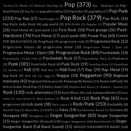
Pop
(373)
Pop -
Techno
(1)
Phonk
(1)
Political Hip-Hop
(2)
Pop - R&B/Soul
(1)
Pop Punk
Rock/Punk
(3)
pop alternativo
(5)
Pop indie
(3)
pop latino
(7)
Pop Alt
(1)
Pop Rock
(379)
(233)
Pop Rap
(27)
Pop Rock.
(16)
Pop Reagge
(1)
Popular Music
Pop Rock. Indie Rock
(4)
pop world
(3)
POP-PUNK
(2)
Popular
(1)
Post-
(26)
Post Rock
(50)
Post-grunge
(26)
Post Metal
(4)
post punk
(11)
Hardcore
(74)
Post-Metal
(17)
post-punk
(48)
Power Pop
(60)
POWER
Progressive Rock
(12)
POP (BEACH BOYS
(4)
Prog Rock
(9)
progresive rock
(5)
Progressive House
(6)
progressive metal
(10)
Progressive Metal / Djen
(2)
Progressive Rock
(84)
Progressive Metal / Djent
(38)
Psychedelic
(14)
Psychedelic Rock
(57)
Psytrance
Psychedelic / Freak Folk
(2)
Psychedelyc Rock
(2)
Punk
(181)
Punk Rock
(19)
(3)
Punk Indie Rock
(4)
PunkPop Punk
(1)
PunkPunk
R&B
(19)
R&B/Soul
(57)
Rap
(29)
Rap Metal
(19)
(1)
Quieky
(1)
R&B Soul
(1)
Reggaeton
(90)
Reggae
(20)
Regional
Rap Rock
(4)
RAP UK
(1)
regg
(1)
mexicana
(42)
Regional Mexicano
(4)
Relaxing
(8)
Remix
(11)
Remix (official)
(4)
Retro Guitar Rock Pop
(11)
Retro Soul
(10)
Rhythm And Blues
(1)
Riddim / Tearout
(2)
Rock
(130)
rock alternativo
(15)
Rock Blues
(4)
rock independiente
(3)
Rock
Rock Pop
(65)
Rock N Roll
(12)
Rock
indie
(1)
rock latino
(1)
Rock modern
(1)
Rock/Punk
(253)
rock punk
(38)
progresivo
(6)
Rockabilly
(8)
Rock suave
(1)
Salsa
(14)
Screamo
(8)
RockAlt Pop
(1)
Rocks 80s
(1)
ROOTS
(1)
Scandinavian Based
(1)
Singer Songwriter
(83)
Shoegaze
(48)
Singer-Songwriter
Shoeghaze
(2)
(15)
Singer-
Singer-Songwriter (Acoustic)
(4)
Singer-Songwriter (Soft Band Sound)
(1)
Songwriter Band (Full Band Sound)
(15)
SINGER-SONGWRITER BAND (Soft