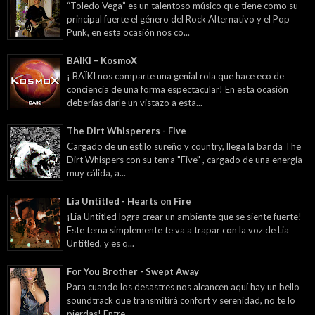
“Toledo Vega” es un talentoso músico que tiene como su
principal fuerte el género del Rock Alternativo y el Pop
Punk, en esta ocasión nos co...
BAÏKI – KosmoX
¡ BAÏKI nos comparte una genial rola que hace eco de
conciencia de una forma espectacular! En esta ocasión
deberías darle un vistazo a esta...
The Dirt Whisperers - Five
Cargado de un estilo sureño y country, llega la banda The
Dirt Whispers con su tema "Five" , cargado de una energía
muy cálida, a...
Lia Untitled - Hearts on Fire
¡Lia Untitled logra crear un ambiente que se siente fuerte!
Este tema simplemente te va a trapar con la voz de Lia
Untitled, y es q...
For You Brother - Swept Away
Para cuando los desastres nos alcancen aquí hay un bello
soundtrack que transmitirá confort y serenidad, no te lo
pierdas! Entre...