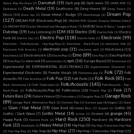
Dancehall
(19)
Dark pop
(8)
Dark wave
(5)
Dance Pop Nu-disco
(2)
DARK-POP
(1)
Death Metal
(19)
Deathcore
(8)
Deep House
(8)
Darkwave
(1)
Deep Trance
(1)
Dream Pop
Disco
(11)
Doom Metal / Sludge
(7)
disco rap
(2)
Downtempo
(2)
(127)
DREAM POP (Electronic/Pop)
(4)
DREAM POP (Guitar Dreamy Mellow Vibes)
Drill
(4)
(1)
DREAM POP (Guitar Washed-out/Shoegaze Style)
(1)
Drum N Bass / Jungle
(2)
Dubstep
(19)
EDM
(43)
Electro
(14)
Easy Listening
(3)
Electro
Electro Folk
(1)
Electro Pop
(118)
Electronic
(99)
Funk
(4)
Electro Jazz
(1)
Electro-Goth
(1)
Electronic - Folk/Acoustic - Hip-hop/Rap
(1)
Electronic - Rock/Punk
(1)
electronic folk
(2)
electronic pop
(31)
Electronica
(11)
Electronic Folk Acoustic
(1)
electronic rock
(2)
Emo
(89)
Electronicore
(3)
Emo Pop Rock
Electrónica
(2)
ElectroPop
(1)
Emo Pop
(1)
epic
(16)
(9)
emo rock
(5)
Europe Based
(5)
Emo Rap
(1)
entrevistas
(1)
Eurovision
(1)
Experimental
(4)
EXPERIMENTAL (ELECTRONIC)
(3)
Experimental (General)
(1)
Folk
(72)
Experimental Electronic
(8)
Female Vocals
(6)
Folk
Flamenco pop
(1)
Folk Rock
(85)
Folk Pop
(52)
Acoustic
(9)
Folk Punk
(11)
Folk Acústica
(2)
Folk
Folk/Acoustic
(145)
Rock. Americana
(1)
Folk Tradicional
(2)
Folk/Acoustic - Pop -
Funk
(17)
Folk/Acoustic/Pop
(4)
Folktronica
(10)
Rock/Punk
(1)
French Pop
(2)
Garage Rock
Future Bass
(24)
Future House
(3)
Futurebass
(1)
Gangsta Rap
(2)
(89)
Garage Rock. Alternative Rock
(2)
German Pop
(1)
German pop (Schlager)
(1)
Glam
Glam / Hair Metal
(19)
Glam Rock
(6)
Gothic
(3)
(1)
Global Bass
(1)
Gospel
(2)
Gothic Metal
(14)
grunge
(45)
Gothic / Dark Wave
(7)
Groove
(6)
Grime
(1)
Hard Rock
(250)
Hardcore
Happy Punk
(5)
Hardcore
(4)
Harcore Punk
(2)
Punk
(32)
Heavy Metal
(14)
Hip Hop
(3)
Hardstyle
(2)
Hip Hop /Conscious Hip-Hop
Hip-Hop
(27)
Hip- hop
(6)
Hip-Hop / Conscious Hip-Hop
(11)
(2)
Hip Hop Rap
(2)