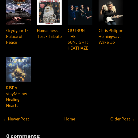
Grydgaard -
Humanness
OUTRUN
Chris Philippe
Palace of
Test - Tribute
THE
Hemingway:
Peace
SUNLIGHT:
Wake Up
HEATHAZE
RISE x
stayMellow -
Healing
Hearts
← Newer Post
Home
Older Post →
0 comments: