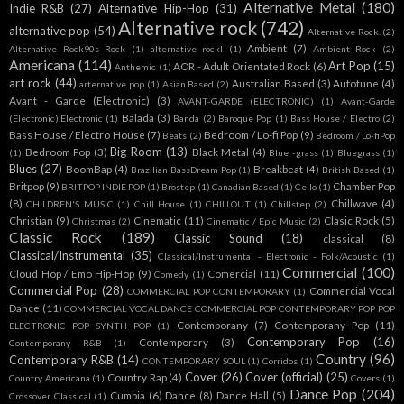
Alternative Metal
(180)
Indie R&B
(27)
Alternative Hip-Hop
(31)
Alternative rock
(742)
alternative pop
(54)
Alternative Rock.
(2)
Ambient
(7)
Alternative Rock90s Rock
(1)
alternative rockl
(1)
Ambient Rock
(2)
Americana
(114)
Art Pop
(15)
AOR - Adult Orientated Rock
(6)
Anthemic
(1)
art rock
(44)
Australian Based
(3)
Autotune
(4)
arternative pop
(1)
Asian Based
(2)
Avant - Garde (Electronic)
(3)
AVANT-GARDE (ELECTRONIC)
(1)
Avant-Garde
Balada
(3)
(Electronic).Electronic
(1)
Banda
(2)
Baroque Pop
(1)
Bass House / Electro
(2)
Bass House / Electro House
(7)
Bedroom / Lo-fi Pop
(9)
Beats
(2)
Bedroom / Lo-fiPop
Big Room
(13)
Bedroom Pop
(3)
Black Metal
(4)
(1)
Blue -grass
(1)
Bluegrass
(1)
Blues
(27)
BoomBap
(4)
Breakbeat
(4)
Brazilian BassDream Pop
(1)
British Based
(1)
Britpop
(9)
Chamber Pop
BRITPOP INDIE POP
(1)
Brostep
(1)
Canadian Based
(1)
Cello
(1)
(8)
Chillwave
(4)
CHILDREN'S MUSIC
(1)
Chill House
(1)
CHILLOUT
(1)
Chillstep
(2)
Christian
(9)
Cinematic
(11)
Clasic Rock
(5)
Christmas
(2)
Cinematic / Epic Music
(2)
Classic Rock
(189)
Classic Sound
(18)
classical
(8)
Classical/Instrumental
(35)
Classical/Instrumental - Electronic - Folk/Acoustic
(1)
Commercial
(100)
Cloud Hop / Emo Hip-Hop
(9)
Comercial
(11)
Comedy
(1)
Commercial Pop
(28)
Commercial Vocal
COMMERCIAL POP CONTEMPORARY
(1)
Dance
(11)
COMMERCIAL VOCAL DANCE COMMERCIAL POP CONTEMPORARY POP POP
Contemporany
(7)
Contemporany Pop
(11)
ELECTRONIC POP SYNTH POP
(1)
Contemporary Pop
(16)
Contemporary
(3)
Contemporany R&B
(1)
Country
(96)
Contemporary R&B
(14)
CONTEMPORARY SOUL
(1)
Corridos
(1)
Cover
(26)
Cover (official)
(25)
Country Rap
(4)
Country Americana
(1)
Covers
(1)
Dance Pop
(204)
Cumbia
(6)
Dance
(8)
Dance Hall
(5)
Crossover Classical
(1)