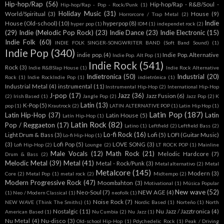
Hip-hop/Rap
(56)
Hip-hop/Rap - R&B/Soul -
Hip-hop/Rap - Pop - Rock/Punk
(1)
Holiday Music
(31)
World/Spiritual
(3)
House
(9)
Horrorcore / Trap Metal
(2)
Indie
House (Old-school)
(10)
hyperpop
(8)
hyper pop
(1)
IDM
(1)
independet rock
(2)
(29)
Indie (Melodic Pop Rock)
(23)
Indie Dance
(23)
Indie Electronic
(15)
Indie Folk
(60)
INDIE FOLK SINGER-SONGWRITER BAND (Soft Band Sound)
(1)
Indie Pop
(340)
indie pop.
(4)
Indie Pop. Alternative
Indie Pop. Alt Pop
(1)
Indie Rock
(541)
Rock
(3)
Indie R&BSlap House
(1)
Indie Rock Alternative
Indietronica
(50)
Industrial
(20)
Rock
(1)
Indie RockIndie Pop
(1)
indietrónica
(1)
Industrial Metal
(4)
instrumental
(11)
Instrumental Hip-Hop
(2)
International Hip-Hop
J-pop
(17)
Jazz
(36)
Jazz Fusion
(6)
(2)
Irish Based
(1)
Jangle Pop
(2)
Jazz Pop
(2)
K
Latin
(13)
K-Pop
(5)
pop
(1)
Krautrock
(2)
LATIN ALTERNATIVE POP
(1)
Latin Hip Hop
(1)
Latin Pop
(187)
Latin Hip-Hop
(37)
Latin
Latin House
(5)
Latín Hip-Hop
(1)
Latin Rock
(82)
Pop / Reggaeton
(17)
Latino
(1)
Leftfield
(2)
Leftfield Bass
(2)
Lo-fi Rock
(16)
Light Drum & Bass
(3)
Lofi
(5)
LOFI (Guitar Music)
Lo-fi Hip-Hop
(1)
(3)
Lofi Pop
(5)
LOVE SONG
(3)
Lofi Hip-Hop
(2)
Lounge
(2)
LT ROCK POP
(1)
Mainline
Male Vocals
(12)
Math Rock
(21)
Melodic Hardcore
(7)
Drum & Bass
(2)
Melodic Metal
(39)
Metal
(41)
Metal - Rock/Punk
(3)
Metal alternativo
(2)
Metal
Metalcore
(145)
Modern
(3)
Core
(2)
Metal Pop
(1)
metal rock
(2)
Midtempo
(2)
Modern Progressive Rock
(47)
Moombahton
(3)
Motivational
(1)
Música Popular
New wave
(52)
Neo-Soul
(7)
NEW AGE
(4)
(1)
Neo / Modern Classical
(1)
neofolk
(1)
Noise Rock
(7)
NEW WAVE (Think The Smiths)
(1)
Nordic Based
(1)
Norteño
(1)
North
Nostalgic
(11)
Nu Jazz / Jazztronica
(4)
American Based
(1)
Nu Cumbia
(2)
Nu Jazz
(1)
Nu Metal
(4)
Nu-disco
(3)
Old-school Hip-Hop
(1)
Pdychedelic Rock
(1)
Peak / Driving