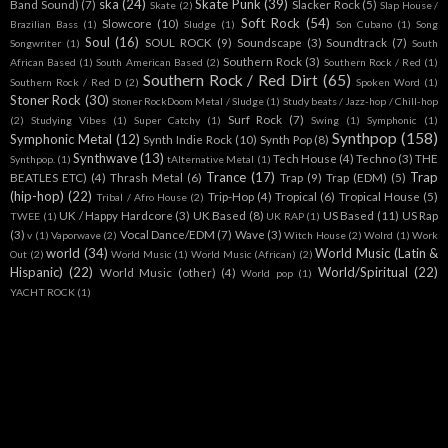
ska
(24)
Skate Punk
(39)
Band Sound)
(7)
Slacker Rock
(5)
Skate
(2)
Slap House /
Soft Rock
(54)
Slowcore
(10)
Brazilian Bass
(1)
Sludge
(1)
Son Cubano
(1)
Song
Soul
(16)
SOUL ROCK
(9)
Soundscape
(3)
Soundtrack
(7)
Songwriter
(1)
South
Southern Rock
(3)
African Based
(1)
South American Based
(2)
Southern Rock / Red
(1)
Southern Rock / Red Dirt
(65)
Southern Rock / Red D
(2)
Spoken Word
(1)
Stoner Rock
(30)
Stoner RockDoom Metal / Sludge
(1)
Study beats / Jazz-hop / Chill-hop
Surf Rock
(7)
(2)
Studying Vibes
(1)
Super Catchy
(1)
Swing
(1)
Symphonic
(1)
Synthpop
(158)
Symphonic Metal
(12)
Synth Indie Rock
(10)
Synth Pop
(8)
Synthwave
(13)
Tech House
(4)
Techno
(3)
THE
Synthpop.
(1)
tAlternative Metal
(1)
Trance
(17)
Trap
BEATLES ETC)
(4)
Thrash Metal
(6)
Trap
(9)
Trap (EDM)
(5)
(hip-hop)
(22)
Trip-Hop
(4)
Tropical
(6)
Tropical House
(5)
Tribal / Afro House
(2)
UK / Happy Hardcore
(3)
UK Based
(8)
US Based
(11)
US Rap
TWEE
(1)
UK RAP
(1)
(3)
Vocal Dance/EDM
(7)
Wave
(3)
v
(1)
Vaporwave
(2)
Witch House
(2)
Wolrd
(1)
Work
world
(34)
World Music (Latin &
Out
(2)
World Music
(1)
World Music (African)
(2)
Hispanic)
(22)
World/Spiritual
(22)
World Music (other)
(4)
World pop
(1)
YACHT ROCK
(1)