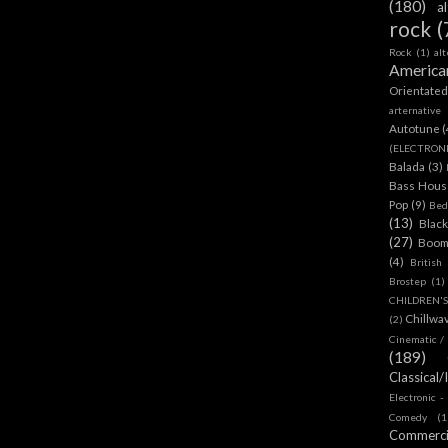
(180)
a
rock
(
Rock
(1)
al
America
Orientate
arternative
Autotune
(
(ELECTRON
Balada
(3)
Bass House
Pop
(9)
Bed
(13)
Blac
(27)
Boom
(4)
British
Brostep
(1)
CHILDREN'
Chillwa
(2)
Cinematic /
(189)
Classical/
Electronic -
Comedy
(1
Commerc