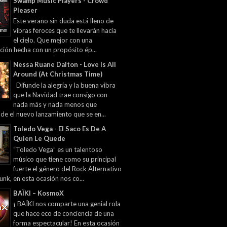
Swamp Music Players - Crowd
Pleaser
Este verano sin duda está lleno de
vibras feroces que te llevarán hacia
el cielo. Que mejor con una
ción hecha con un propósito ép...
Nessa Ruane Dalton - Love Is All
Around (At Christmas Time)
Difunde la alegría y la buena vibra
que la Navidad trae consigo con
nada más y nada menos que
 de el nuevo lanzamiento que se en...
Toledo Vega - El Saco Es De A
Quien Le Quede
“Toledo Vega” es un talentoso
músico que tiene como su principal
fuerte el género del Rock Alternativo
unk, en esta ocasión nos co...
BAÏKI – KosmoX
¡ BAÏKI nos comparte una genial rola
que hace eco de conciencia de una
forma espectacular! En esta ocasión