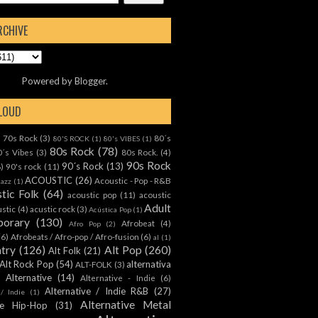
RCHIVE
Powered by
Blogger
.
CLOUD
70s Rock
(3)
80´s
)
80'S ROCK
(1)
80's VIBES
(1)
80s Rock
(78)
0´s Vibes
(3)
80s Rock.
(4)
90s Rock
90´s Rock
(13)
8)
90's rock
(11)
ACOUSTIC
(26)
Acoustic - Pop - R&B
Jazz
(1)
tic Folk
(64)
acoustic pop
(11)
acoustic
Adult
ustic
(4)
acustic rock
(3)
Acústica Pop
(1)
orary
(130)
Afrobeat
(4)
Afro Pop
(2)
(6)
Afrobeats / Afro-pop / Afro-fusion
(6)
al
(1)
ntry
(126)
Alt Pop
(260)
Alt Folk
(21)
Alt Rock Pop
(54)
alternativa
ALT-FOLK
(3)
Alternative
(14)
Alternative - Indie
(6)
Alternative / Indie R&B
(27)
 / Indie
(1)
Alternative Metal
ive Hip-Hop
(31)