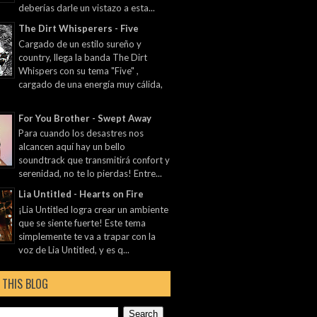
deberías darle un vistazo a esta...
The Dirt Whisperers - Five
Cargado de un estilo sureño y
country, llega la banda The Dirt
Whispers con su tema "Five" ,
cargado de una energía muy cálida,
For You Brother - Swept Away
Para cuando los desastres nos
alcancen aquí hay un bello
soundtrack que transmitirá confort y
serenidad, no te lo pierdas! Entre...
Lia Untitled - Hearts on Fire
¡Lia Untitled logra crear un ambiente
que se siente fuerte! Este tema
simplemente te va a trapar con la
voz de Lia Untitled, y es q...
 THIS BLOG