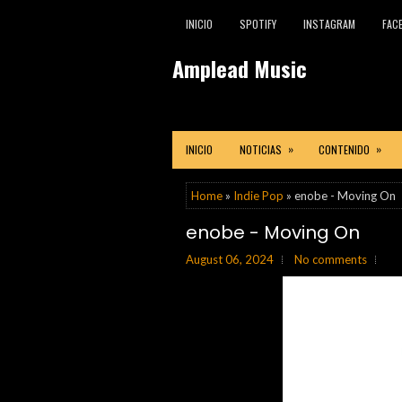
INICIO
SPOTIFY
INSTAGRAM
FAC
Amplead Music
»
»
INICIO
NOTICIAS
CONTENIDO
Home
»
Indie Pop
» enobe - Moving On
enobe - Moving On
August 06, 2024
No comments