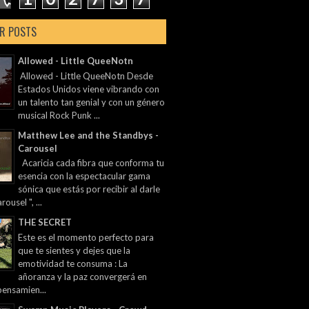
R POSTS
Allowed - Little QueeNotn
Allowed - Little QueeNotn Desde
Estados Unidos viene vibrando con
un talento tan genial y con un género
musical Rock Punk ...
Matthew Lee and the Standbys -
Carousel
Acaricia cada fibra que conforma tu
esencia con la espectacular gama
sónica que estás por recibir al darle
rousel ", ...
THE SECRET
Este es el momento perfecto para
que te sientes y dejes que la
emotividad te consuma : La
añoranza y la paz convergerá en
pensamien...