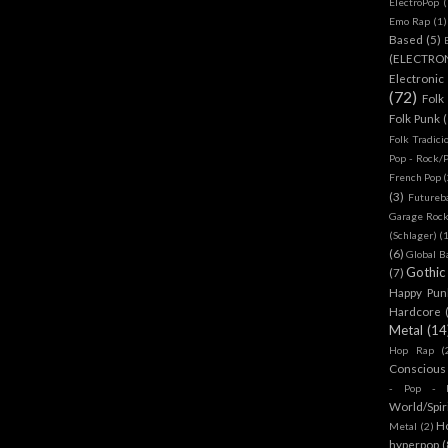
ElectroPop
(
Emo Rap
(1)
Based
(5)
(ELECTRO
Electronic
(72)
Folk
Folk Punk
Folk Tradici
Pop - Rock/
French Pop
(
(3)
Futureb
Garage Rock
(Schlager)
(
(6)
Global B
Gothic
(7)
Happy Pun
Hardcore
Metal
(14
Hop Rap
(
Conscious
- Pop - R
World/Spir
H
Metal
(2)
hyperpop
(