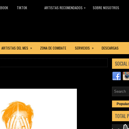
»
EBOOK
TIKTOK
ARTISTAS RECOMENDADOS
SOBRE NOSOTROS
»
»
ARTISTAS DEL MES
ZONA DE COMBATE
SERVICIOS
DESCARGAS
SOCIAL 
Popula
TOTAL 