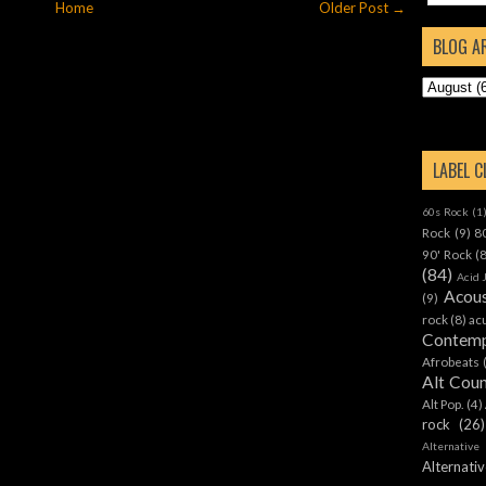
Home
Older Post →
BLOG A
LABEL 
60s Rock
(1
Rock
(9)
8
90' Rock
(
(84)
Acid 
Acous
(9)
rock
(8)
ac
Contemp
Afrobeats
Alt Cou
Alt Pop.
(4)
rock
(26)
Alternative
Alternat