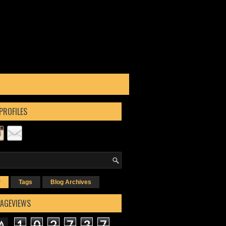
PROFILES
r
Tags
Blog Archives
PAGEVIEWS
1
0
2
7
3
7