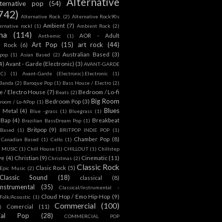
Alternative
lternative pop
(54)
742)
Alternative Rock.
(2)
Alternative Rock90s
Ambient
(7)
ternative rockl
(1)
Ambient Rock
(2)
na
(114)
AOR - Adult
Anthemic
(1)
Art Pop
(15)
art rock
(44)
d Rock
(6)
Australian Based
(3)
 pop
(1)
Asian Based
(2)
4)
Avant - Garde (Electronic)
(3)
AVANT-GARDE
IC)
(1)
Avant-Garde (Electronic).Electronic
(1)
Banda
(2)
Baroque Pop
(1)
Bass House / Electro
(2)
 / Electro House
(7)
Bedroom / Lo-fi
Beats
(2)
Big Room
Bedroom Pop
(3)
room / Lo-fiPop
(1)
Blues
k Metal
(4)
Blue -grass
(1)
Bluegrass
(1)
Bap
(4)
Breakbeat
Brazilian BassDream Pop
(1)
Britpop
(9)
 Based
(1)
BRITPOP INDIE POP
(1)
Chamber Pop
(8)
Canadian Based
(1)
Cello
(1)
S MUSIC
(1)
Chill House
(1)
CHILLOUT
(1)
Chillstep
ve
(4)
Christian
(9)
Cinematic
(11)
Christmas
(2)
Classic Rock
Clasic Rock
(5)
 Epic Music
(2)
Classic Sound
(18)
classical
(8)
Instrumental
(35)
Classical/Instrumental -
Cloud Hop / Emo Hip-Hop
(9)
 Folk/Acoustic
(1)
Commercial
(100)
Comercial
(11)
)
ial Pop
(28)
COMMERCIAL POP