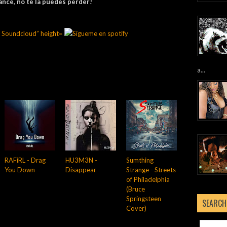
mance, no te la puedes perder!
a...
RAFiRL - Drag
HU3M3N -
Sumthing
You Down
Disappear
Strange - Streets
of Philadelphia
(Bruce
Springsteen
SEARCH
Cover)