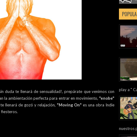
POPULA
play a " Ca
in duda te llenará de sensualidad!, prepárate que venimos con
an la ambientación perfecta para entrar en movimiento,
"enobe"
e llenará de gozó y relajación,
"Moving On"
es una obra Indie
fiesteros.
nuestros 