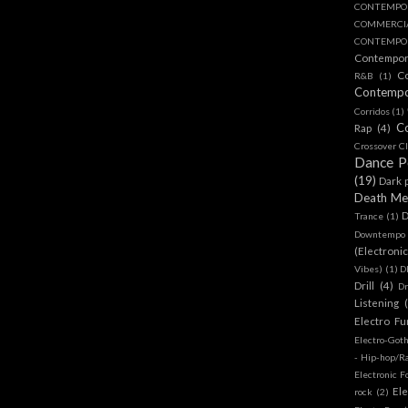
CONTEMPO
COMMERC
CONTEMPOR
Contempo
C
R&B
(1)
Contemp
Corridos
(1)
C
Rap
(4)
Crossover Cl
Dance 
(19)
Dark 
Death Me
D
Trance
(1)
Downtempo
(Electroni
Vibes)
(1)
D
Drill
(4)
D
Listening
Electro Fu
Electro-Got
- Hip-hop/R
Electronic F
Ele
rock
(2)