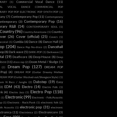
Commercial Vocal Dance
(11)
RARY
(1)
IAL VOCAL DANCE COMMERCIAL POP
ARY POP POP ELECTRONIC POP SYNTH POP
(1)
rany
(7)
Contemporany Pop
(11)
Contemporany
Contemporary Pop
(16)
ontemporary
(3)
orary R&B
(14)
CONTEMPORARY SOUL
(1)
Country
(96)
Country
Country Americana
(1)
over
(26)
Cover (official)
(25)
Covers
(1)
Cumbia
(6)
Dance
(8)
Dance Hall
(5)
assical
(1)
Pop
(204)
Dancehall
Dance Pop Nu-disco
(2)
pop
(8)
Dark wave
(5)
DARK-POP
(1)
Darkwave
(1)
tal
(19)
Deathcore
(8)
Deep House
(8)
Deep
isco
(11)
Doom Metal / Sludge
(7)
disco rap
(2)
Dream Pop
(127)
DREAM POP
(2)
c/Pop)
(4)
DREAM POP (Guitar Dreamy Mellow
REAM POP (Guitar Washed-out/Shoegaze Style)
(1)
Dubstep
(19)
Easy
rum N Bass / Jungle
(2)
EDM
(43)
Electro
(14)
(3)
Electro Folk
(1)
Electro Pop
(118)
nk
(4)
Electro Jazz
(1)
Electronic
(99)
h
(1)
Electronic - Folk/Acoustic
ap
(1)
Electronic - Rock/Punk
(1)
electronic folk
(2)
electronic pop
(31)
olk Acoustic
(1)
electronic
ctronica
(11)
Electronicore
(3)
Electrónica
(2)
Emo
(89)