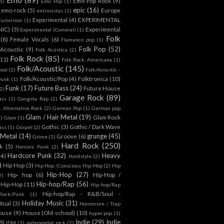
Emo Pop Rock
(9)
1)
Emo Pop
(1)
epic
(16)
emo rock
(5)
Europe
entrevistas
(1)
Experimental
(4)
EXPERIMENTAL
Eurovision
(1)
NIC)
(3)
Experimental
Experimental (General)
(1)
Folk
(8)
Female Vocals
(6)
Flamenco pop
(1)
Folk Pop
(52)
 Acoustic
(9)
Folk Acústica
(2)
Folk Rock
(85)
(11)
Folk Rock. Americana
(1)
Folk/Acoustic
(145)
onal
(2)
Folk/Acoustic -
Folk/Acoustic/Pop
(4)
Folktronica
(10)
Punk
(1)
Funk
(17)
Future Bass
(24)
Future House
2)
Garage Rock
(89)
ass
(1)
Gangsta Rap
(2)
. Alternative Rock
(2)
German Pop
(1)
German pop
Glam / Hair Metal
(19)
Glam Rock
1)
Glam
(1)
Gothic
(3)
Gothic / Dark Wave
ass
(1)
Gospel
(2)
 Metal
(14)
grunge
(45)
Groove
(6)
Grime
(1)
Hard Rock
(250)
k
(5)
Harcore Punk
(2)
Hardcore Punk
(32)
Heavy
(4)
Hardstyle
(2)
)
Hip Hop
(3)
Hip Hop /Conscious Hip-Hop
(2)
Hip
Hip-Hop
(27)
Hip- hop
(6)
Hip-Hop /
2)
Hip-hop/Rap
(56)
 Hip-Hop
(11)
Hip-hop/Rap
Hip-hop/Rap - R&B/Soul -
ock/Punk
(1)
Holiday Music
(31)
itual
(3)
Horrorcore / Trap
ouse
(9)
House (Old-school)
(10)
hyper pop
(1)
Indie
(29)
Indie
8)
IDM
(1)
independet rock
(2)