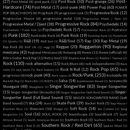
Post-
(27)
Post Rock
(50)
Post-grunge
(26)
Post Metal
(4)
post punk
(11)
Hardcore
(74)
Post-Metal
(17)
post-punk
(48)
Power Pop
(60)
POWER
Progressive Rock
(12)
POP (BEACH BOYS
(4)
Prog Rock
(9)
progresive rock
(5)
Progressive House
(6)
progressive metal
(10)
Progressive Metal / Djen
(2)
Progressive Rock
(84)
Progressive Metal / Djent
(38)
Psychedelic
(14)
Psychedelic Rock
(57)
Psytrance
Psychedelic / Freak Folk
(2)
Psychedelyc Rock
(2)
Punk
(182)
Punk Rock
(19)
(3)
Punk Indie Rock
(4)
PunkPop Punk
(1)
PunkPunk
R&B
(19)
R&B/Soul
(57)
Rap
(30)
Rap Metal
(19)
(1)
Quieky
(1)
R&B Soul
(1)
Reggaeton
(90)
Reggae
(20)
Regional
Rap Rock
(4)
RAP UK
(1)
regg
(1)
mexicana
(42)
Regional Mexicano
(4)
Relaxing
(8)
Remix
(11)
Remix (official)
(4)
Retro Guitar Rock Pop
(11)
Retro Soul
(10)
Rhythm And Blues
(1)
Riddim / Tearout
(2)
Rock
(130)
rock alternativo
(15)
Rock Blues
(4)
rock independiente
(3)
Rock
Rock Pop
(65)
Rock N Roll
(12)
Rock
indie
(1)
rock latino
(1)
Rock modern
(1)
Rock/Punk
(253)
rock punk
(40)
progresivo
(6)
Rockabilly
(8)
Rock suave
(1)
Salsa
(14)
Screamo
(8)
RockAlt Pop
(1)
Rocks 80s
(1)
ROOTS
(1)
Scandinavian Based
(1)
Singer Songwriter
(83)
Shoegaze
(48)
Singer-Songwriter
Shoeghaze
(2)
(15)
Singer-
Singer-Songwriter (Acoustic)
(4)
Singer-Songwriter (Soft Band Sound)
(1)
Songwriter Band (Full Band Sound)
(15)
SINGER-SONGWRITER BAND (Soft
ska
(24)
Skate Punk
(39)
Band Sound)
(7)
Slacker Rock
(5)
Skate
(2)
Slap House /
Soft Rock
(54)
Slowcore
(10)
Brazilian Bass
(1)
Sludge
(1)
Son Cubano
(1)
Song
Soul
(16)
SOUL ROCK
(9)
Soundscape
(3)
Soundtrack
(7)
Songwriter
(1)
South
Southern Rock
(3)
African Based
(1)
South American Based
(2)
Southern Rock / Red
(1)
Southern Rock / Red Dirt
(65)
Southern Rock / Red D
(2)
Spoken Word
(1)