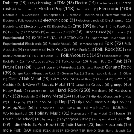
Dubstep
(19)
EDM
(43)
Electro
(14)
Easy Listening
(3)
Electro
Electro Folk
(1)
Electro Pop
(118)
Electronic
(100)
Funk
(4)
Electro Jazz
(1)
Electro-Goth
(1)
Electronic - Folk/Acoustic - Hip-hop/Rap
(1)
Electronic - Rock/Punk
(1)
electronic folk
(2)
electronic pop
(31)
Electronica
(11)
Electronic Folk Acoustic
(1)
electronic rock
(2)
Emo
(89)
Electronicore
(3)
Emo Pop Rock
Electrónica
(2)
ElectroPop
(1)
Emo Pop
(1)
epic
(16)
(9)
emo rock
(5)
Europe Based
(5)
Emo Rap
(1)
entrevistas
(1)
Eurovision
(1)
Experimental
(4)
EXPERIMENTAL (ELECTRONIC)
(3)
Experimental (General)
(1)
Folk
(72)
Experimental Electronic
(8)
Female Vocals
(6)
Folk
Flamenco pop
(1)
Folk Rock
(85)
Folk Pop
(52)
Acoustic
(9)
Folk Punk
(11)
Folk Acústica
(2)
Folk
Folk/Acoustic
(145)
Rock. Americana
(1)
Folk Tradicional
(2)
Folk/Acoustic - Pop -
Funk
(17)
Folk/Acoustic/Pop
(4)
Folktronica
(10)
Rock/Punk
(1)
French Pop
(2)
Garage Rock
Future Bass
(24)
Future House
(3)
Futurebass
(1)
Gangsta Rap
(2)
(89)
Garage Rock. Alternative Rock
(2)
German Pop
(1)
German pop (Schlager)
(1)
Glam
Glam / Hair Metal
(19)
Glam Rock
(6)
Gothic
(3)
(1)
Global Bass
(1)
Gospel
(2)
Gothic Metal
(14)
grunge
(45)
Gothic / Dark Wave
(7)
Groove
(6)
Grime
(1)
Hard Rock
(250)
Hardcore
Happy Punk
(5)
Hardcore
(4)
Harcore Punk
(2)
Punk
(32)
Heavy Metal
(14)
Hip Hop
(4)
Hardstyle
(2)
Hip Hop /Conscious Hip-Hop
Hip-Hop
(27)
Hip- hop
(6)
Hip-Hop / Conscious Hip-Hop
(11)
(2)
Hip Hop Rap
(2)
Hip-hop/Rap
(56)
Hip-hop/Rap - R&B/Soul -
Hip-hop/Rap - Pop - Rock/Punk
(1)
Holiday Music
(31)
World/Spiritual
(3)
House
(9)
Horrorcore / Trap Metal
(2)
Indie
House (Old-school)
(10)
hyperpop
(8)
hyper pop
(1)
IDM
(1)
independet rock
(2)
(29)
Indie (Melodic Pop Rock)
(23)
Indie Dance
(23)
Indie Electronic
(15)
Indie Folk
(60)
INDIE FOLK SINGER-SONGWRITER BAND (Soft Band Sound)
(1)