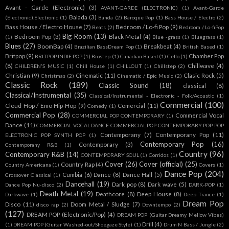
Avant - Garde (Electronic)
(3)
AVANT-GARDE (ELECTRONIC)
(1)
Avant-Garde
Balada
(3)
(Electronic).Electronic
(1)
Banda
(2)
Baroque Pop
(1)
Bass House / Electro
(2)
Bass House / Electro House
(7)
Bedroom / Lo-fi Pop
(9)
Beats
(2)
Bedroom / Lo-fiPop
Big Room
(13)
Bedroom Pop
(3)
Black Metal
(4)
(1)
Blue -grass
(1)
Bluegrass
(1)
Blues
(27)
BoomBap
(4)
Breakbeat
(4)
Brazilian BassDream Pop
(1)
British Based
(1)
Britpop
(9)
Chamber Pop
BRITPOP INDIE POP
(1)
Brostep
(1)
Canadian Based
(1)
Cello
(1)
(8)
Chillwave
(4)
CHILDREN'S MUSIC
(1)
Chill House
(1)
CHILLOUT
(1)
Chillstep
(2)
Christian
(9)
Cinematic
(11)
Clasic Rock
(5)
Christmas
(2)
Cinematic / Epic Music
(2)
Classic Rock
(189)
Classic Sound
(18)
classical
(8)
Classical/Instrumental
(35)
Classical/Instrumental - Electronic - Folk/Acoustic
(1)
Commercial
(100)
Cloud Hop / Emo Hip-Hop
(9)
Comercial
(11)
Comedy
(1)
Commercial Pop
(28)
Commercial Vocal
COMMERCIAL POP CONTEMPORARY
(1)
Dance
(11)
COMMERCIAL VOCAL DANCE COMMERCIAL POP CONTEMPORARY POP POP
Contemporany
(7)
Contemporany Pop
(11)
ELECTRONIC POP SYNTH POP
(1)
Contemporary Pop
(16)
Contemporary
(3)
Contemporany R&B
(1)
Country
(96)
Contemporary R&B
(14)
CONTEMPORARY SOUL
(1)
Corridos
(1)
Cover
(26)
Cover (official)
(25)
Country Rap
(4)
Country Americana
(1)
Covers
(1)
Dance Pop
(204)
Cumbia
(6)
Dance
(8)
Dance Hall
(5)
Crossover Classical
(1)
Dancehall
(19)
Dark pop
(8)
Dark wave
(5)
Dance Pop Nu-disco
(2)
DARK-POP
(1)
Death Metal
(19)
Deathcore
(8)
Deep House
(8)
Darkwave
(1)
Deep Trance
(1)
Dream Pop
Disco
(11)
Doom Metal / Sludge
(7)
disco rap
(2)
Downtempo
(2)
(127)
DREAM POP (Electronic/Pop)
(4)
DREAM POP (Guitar Dreamy Mellow Vibes)
Drill
(4)
(1)
DREAM POP (Guitar Washed-out/Shoegaze Style)
(1)
Drum N Bass / Jungle
(2)