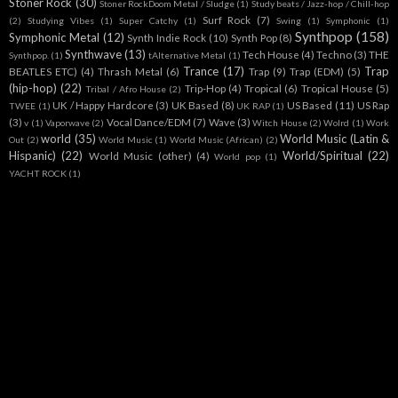
Stoner Rock
(30)
Stoner RockDoom Metal / Sludge
(1)
Study beats / Jazz-hop / Chill-hop
Surf Rock
(7)
(2)
Studying Vibes
(1)
Super Catchy
(1)
Swing
(1)
Symphonic
(1)
Synthpop
(158)
Symphonic Metal
(12)
Synth Indie Rock
(10)
Synth Pop
(8)
Synthwave
(13)
Tech House
(4)
Techno
(3)
THE
Synthpop.
(1)
tAlternative Metal
(1)
Trance
(17)
Trap
BEATLES ETC)
(4)
Thrash Metal
(6)
Trap
(9)
Trap (EDM)
(5)
(hip-hop)
(22)
Trip-Hop
(4)
Tropical
(6)
Tropical House
(5)
Tribal / Afro House
(2)
UK / Happy Hardcore
(3)
UK Based
(8)
US Based
(11)
US Rap
TWEE
(1)
UK RAP
(1)
(3)
Vocal Dance/EDM
(7)
Wave
(3)
v
(1)
Vaporwave
(2)
Witch House
(2)
Wolrd
(1)
Work
world
(35)
World Music (Latin &
Out
(2)
World Music
(1)
World Music (African)
(2)
Hispanic)
(22)
World/Spiritual
(22)
World Music (other)
(4)
World pop
(1)
YACHT ROCK
(1)