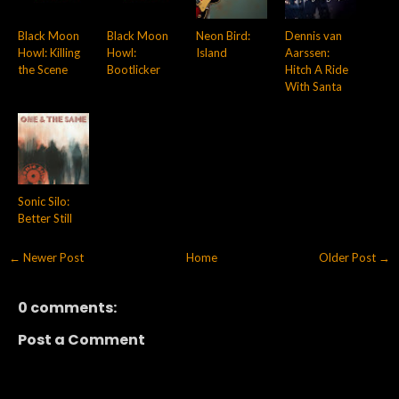
Black Moon
Black Moon
Neon Bird:
Dennis van
Howl: Killing
Howl:
Island
Aarssen:
the Scene
Bootlicker
Hitch A Ride
With Santa
Sonic Silo:
Better Still
← Newer Post
Home
Older Post →
0 comments:
Post a Comment