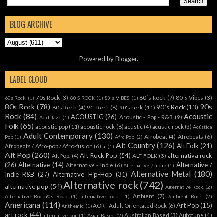
BLOG ARCHIVE
Powered by
Blogger
.
LABEL CLOUD
70s Rock
(3)
80´s Rock
(9)
80´s Vibes
(3)
60s Rock
(1)
80'S ROCK
(1)
80's VIBES
(1)
80s Rock
(78)
90s
90´s Rock
(13)
80s Rock.
(4)
90' Rock
(8)
90's rock
(11)
Rock
(84)
Acoustic
ACOUSTIC
(26)
Acoustic - Pop - R&B
(9)
Acid Jazz
(1)
Folk
(65)
acoustic pop
(11)
acoustic rock
(8)
acustic
(4)
acustic rock
(3)
Acústica
Adult Contemporary
(130)
Afrobeat
(4)
Afrobeats
(6)
Pop
(1)
Afro Pop
(2)
Alt Country
(126)
Alt Folk
(21)
Afrobeats / Afro-pop / Afro-fusion
(6)
al
(1)
Alt Pop
(260)
Alt Rock Pop
(54)
alternativa rock
Alt Pop.
(4)
ALT-FOLK
(3)
(26)
Alternative
(14)
Alternative /
Alternative - Indie
(6)
Alternative / Indie
(1)
Alternative Metal
(180)
Indie R&B
(27)
Alternative Hip-Hop
(31)
Alternative rock
(742)
alternative pop
(54)
Alternative Rock.
(2)
Ambient
(7)
Alternative Rock90s Rock
(1)
alternative rockl
(1)
Ambient Rock
(2)
Americana
(114)
Art Pop
(15)
AOR - Adult Orientated Rock
(6)
Anthemic
(1)
art rock
(44)
Australian Based
(3)
Autotune
(4)
arternative pop
(1)
Asian Based
(2)