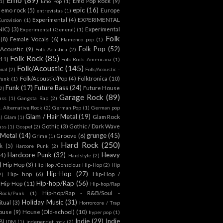
Emo Pop Rock
(9)
1)
Emo Pop
(1)
epic
(16)
emo rock
(5)
Europe
entrevistas
(1)
Experimental
(4)
EXPERIMENTAL
Eurovision
(1)
NIC)
(3)
Experimental
Experimental (General)
(1)
Folk
(8)
Female Vocals
(6)
Flamenco pop
(1)
Folk Pop
(52)
 Acoustic
(9)
Folk Acústica
(2)
Folk Rock
(85)
(11)
Folk Rock. Americana
(1)
Folk/Acoustic
(145)
onal
(2)
Folk/Acoustic -
Folk/Acoustic/Pop
(4)
Folktronica
(10)
Punk
(1)
Funk
(17)
Future Bass
(24)
Future House
2)
Garage Rock
(89)
ass
(1)
Gangsta Rap
(2)
. Alternative Rock
(2)
German Pop
(1)
German pop
Glam / Hair Metal
(19)
Glam Rock
1)
Glam
(1)
Gothic
(3)
Gothic / Dark Wave
ass
(1)
Gospel
(2)
 Metal
(14)
grunge
(45)
Groove
(6)
Grime
(1)
Hard Rock
(250)
k
(5)
Harcore Punk
(2)
Hardcore Punk
(32)
Heavy
(4)
Hardstyle
(2)
)
Hip Hop
(3)
Hip Hop /Conscious Hip-Hop
(2)
Hip
Hip-Hop
(27)
Hip- hop
(6)
Hip-Hop /
2)
Hip-hop/Rap
(56)
 Hip-Hop
(11)
Hip-hop/Rap
Hip-hop/Rap - R&B/Soul -
ock/Punk
(1)
Holiday Music
(31)
itual
(3)
Horrorcore / Trap
ouse
(9)
House (Old-school)
(10)
hyper pop
(1)
Indie
(29)
Indie
8)
IDM
(1)
independet rock
(2)