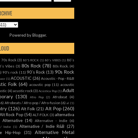
RCHIVE
Powered by
Blogger
.
CLOUD
70s Rock
(3)
80´s
)
80'S ROCK
(1)
80's VIBES
(1)
80s Rock
(78)
0´s Vibes
(3)
80s Rock.
(4)
90s Rock
90´s Rock
(13)
8)
90's rock
(11)
ACOUSTIC
(26)
Acoustic - Pop - R&B
Jazz
(1)
tic Folk
(64)
acoustic pop
(11)
acoustic
Adult
ustic
(4)
acustic rock
(3)
Acústica Pop
(1)
orary
(130)
Afrobeat
(4)
Afro Pop
(2)
(6)
Afrobeats / Afro-pop / Afro-fusion
(6)
al
(1)
ntry
(126)
Alt Pop
(260)
Alt Folk
(21)
Alt Rock Pop
(54)
alternativa
ALT-FOLK
(3)
Alternative
(14)
Alternative - Indie
(6)
Alternative / Indie R&B
(27)
 / Indie
(1)
Alternative Metal
ive Hip-Hop
(31)