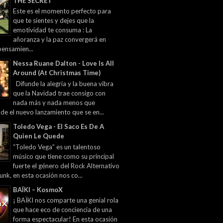
THE SECRET
Este es el momento perfecto para
que te sientes y dejes que la
emotividad te consuma : La
añoranza y la paz convergerá en
pensamien...
Nessa Ruane Dalton - Love Is All
Around (At Christmas Time)
Difunde la alegría y la buena vibra
que la Navidad trae consigo con
nada más y nada menos que
 de el nuevo lanzamiento que se en...
Toledo Vega - El Saco Es De A
Quien Le Quede
“Toledo Vega” es un talentoso
músico que tiene como su principal
fuerte el género del Rock Alternativo
unk, en esta ocasión nos co...
BAÏKI – KosmoX
¡ BAÏKI nos comparte una genial rola
que hace eco de conciencia de una
forma espectacular! En esta ocasión