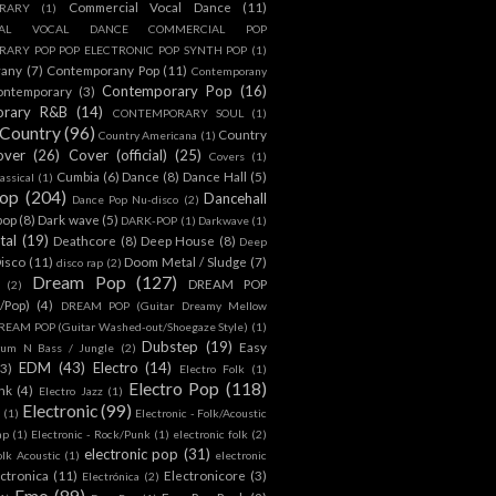
Commercial Vocal Dance
(11)
RARY
(1)
IAL VOCAL DANCE COMMERCIAL POP
ARY POP POP ELECTRONIC POP SYNTH POP
(1)
rany
(7)
Contemporany Pop
(11)
Contemporany
Contemporary Pop
(16)
ontemporary
(3)
orary R&B
(14)
CONTEMPORARY SOUL
(1)
Country
(96)
Country
Country Americana
(1)
over
(26)
Cover (official)
(25)
Covers
(1)
Cumbia
(6)
Dance
(8)
Dance Hall
(5)
assical
(1)
Pop
(204)
Dancehall
Dance Pop Nu-disco
(2)
pop
(8)
Dark wave
(5)
DARK-POP
(1)
Darkwave
(1)
tal
(19)
Deathcore
(8)
Deep House
(8)
Deep
isco
(11)
Doom Metal / Sludge
(7)
disco rap
(2)
Dream Pop
(127)
DREAM POP
(2)
c/Pop)
(4)
DREAM POP (Guitar Dreamy Mellow
REAM POP (Guitar Washed-out/Shoegaze Style)
(1)
Dubstep
(19)
Easy
rum N Bass / Jungle
(2)
EDM
(43)
Electro
(14)
(3)
Electro Folk
(1)
Electro Pop
(118)
nk
(4)
Electro Jazz
(1)
Electronic
(99)
h
(1)
Electronic - Folk/Acoustic
ap
(1)
Electronic - Rock/Punk
(1)
electronic folk
(2)
electronic pop
(31)
olk Acoustic
(1)
electronic
ctronica
(11)
Electronicore
(3)
Electrónica
(2)
Emo
(89)