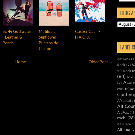
BLOG A
Sci-Fi Godfather
Matilda's
Casper Caan -
- Leather &
Sunflower -
H.A.O.U.
Pearls
Puertos de
LABEL 
Cartón
60s Rock
(1
Home
Older Post →
Rock
(9)
8
90' Rock
(
(84)
Acid 
Acous
(9)
rock
(8)
ac
Contemp
Afrobeats
Alt Cou
Alt Pop.
(4)
rock
(26)
Alternative
Alternat