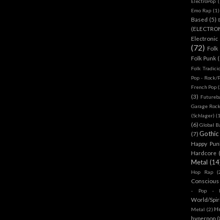
ElectroPop
(
Emo Rap
(1)
Based
(5)
(ELECTRO
Electronic
(72)
Folk
Folk Punk
Folk Tradici
Pop - Rock/
French Pop
(
(3)
Futureb
Garage Rock
(Schlager)
(
(6)
Global B
Gothic
(7)
Happy Pun
Hardcore
Metal
(14
Hop Rap
(
Conscious
- Pop - R
World/Spir
H
Metal
(2)
hyperpop
(