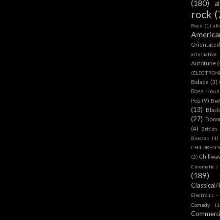
(180)
a
rock
(
Rock
(1)
al
America
Orientate
arternative
Autotune
(
(ELECTRON
Balada
(3)
Bass House
Pop
(9)
Bed
(13)
Blac
(27)
Boom
(4)
British
Brostep
(1)
CHILDREN'
Chillwa
(2)
Cinematic /
(189)
Classical/
Electronic -
Comedy
(1
Commerc