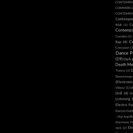
CONTEMPO
COMMERC
CONTEMPOR
Contempo
C
R&B
(1)
Contemp
Corridos
(1)
C
Rap
(4)
Crossover Cl
Dance 
(19)
Dark 
Death Me
D
Trance
(1)
Downtempo
(Electroni
Vibes)
(1)
D
Drill
(4)
D
Listening
Electro Fu
Electro-Got
- Hip-hop/R
Electronic F
Ele
rock
(2)