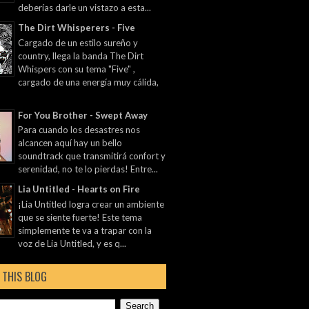
deberías darle un vistazo a esta...
The Dirt Whisperers - Five
Cargado de un estilo sureño y
country, llega la banda The Dirt
Whispers con su tema "Five" ,
cargado de una energía muy cálida,
For You Brother - Swept Away
Para cuando los desastres nos
alcancen aquí hay un bello
soundtrack que transmitirá confort y
serenidad, no te lo pierdas! Entre...
Lia Untitled - Hearts on Fire
¡Lia Untitled logra crear un ambiente
que se siente fuerte! Este tema
simplemente te va a trapar con la
voz de Lia Untitled, y es q...
 THIS BLOG