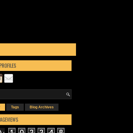
PROFILES
r
Tags
Blog Archives
PAGEVIEWS
1
0
3
3
4
8