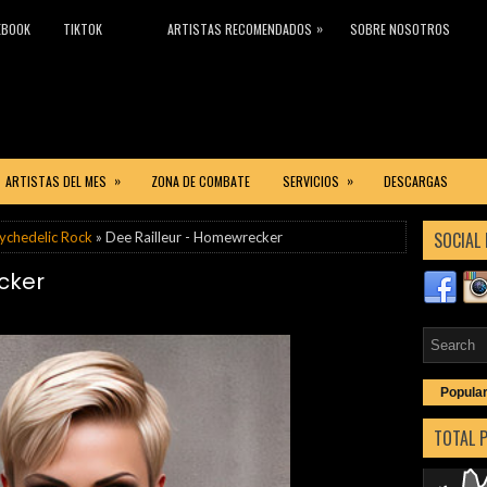
»
EBOOK
TIKTOK
ARTISTAS RECOMENDADOS
SOBRE NOSOTROS
»
»
ARTISTAS DEL MES
ZONA DE COMBATE
SERVICIOS
DESCARGAS
SOCIAL 
ychedelic Rock
» Dee Railleur - Homewrecker
cker
Popula
TOTAL 