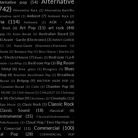
Alternative
lternative pop
(54)
742)
Alternative Rock.
(2)
Alternative Rock90s
Ambient
(7)
ternative rockl
(1)
Ambient Rock
(2)
na
(114)
AOR - Adult
Anthemic
(1)
Art Pop
(15)
art rock
(44)
d Rock
(6)
Australian Based
(3)
 pop
(1)
Asian Based
(2)
4)
Avant - Garde (Electronic)
(3)
AVANT-GARDE
IC)
(1)
Avant-Garde (Electronic).Electronic
(1)
Banda
(2)
Baroque Pop
(1)
Bass House / Electro
(2)
 / Electro House
(7)
Bedroom / Lo-fi
Beats
(2)
Big Room
Bedroom Pop
(3)
room / Lo-fiPop
(1)
Blues
k Metal
(4)
Blue -grass
(1)
Bluegrass
(1)
Bap
(4)
Breakbeat
Brazilian BassDream Pop
(1)
Britpop
(9)
 Based
(1)
BRITPOP INDIE POP
(1)
Chamber Pop
(8)
Canadian Based
(1)
Cello
(1)
S MUSIC
(1)
Chill House
(1)
CHILLOUT
(1)
Chillstep
ve
(4)
Christian
(9)
Cinematic
(11)
Christmas
(2)
Classic Rock
Clasic Rock
(5)
 Epic Music
(2)
Classic Sound
(18)
classical
(8)
Instrumental
(35)
Classical/Instrumental -
Cloud Hop / Emo Hip-Hop
(9)
 Folk/Acoustic
(1)
Commercial
(100)
Comercial
(11)
)
ial Pop
(28)
COMMERCIAL POP