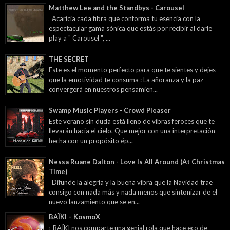
Matthew Lee and the Standbys - Carousel
Acaricia cada fibra que conforma tu esencia con la
espectacular gama sónica que estás por recibir al darle
play a " Carousel ", ...
THE SECRET
Este es el momento perfecto para que te sientes y dejes
que la emotividad te consuma : La añoranza y la paz
convergerá en nuestros pensamien...
Swamp Music Players - Crowd Pleaser
Este verano sin duda está lleno de vibras feroces que te
llevarán hacia el cielo. Que mejor con una interpretación
hecha con un propósito ép...
Nessa Ruane Dalton - Love Is All Around (At Christmas
Time)
Difunde la alegría y la buena vibra que la Navidad trae
consigo con nada más y nada menos que sintonizar de el
nuevo lanzamiento que se en...
BAÏKI – KosmoX
¡ BAÏKI nos comparte una genial rola que hace eco de