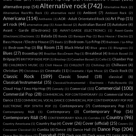
Alternative rock
(742)
alternative pop
(54)
Alternative Rock.
(2)
Ambient
(7)
Alternative Rock90s Rock
(1)
alternative rockl
(1)
Ambient Rock
(2)
Americana
(114)
Art Pop
(15)
AOR - Adult Orientated Rock
(6)
Anthemic
(1)
art rock
(44)
Australian Based
(3)
Autotune
(4)
arternative pop
(1)
Asian Based
(2)
Avant - Garde (Electronic)
(3)
AVANT-GARDE (ELECTRONIC)
(1)
Avant-Garde
Balada
(3)
(Electronic).Electronic
(1)
Banda
(2)
Baroque Pop
(1)
Bass House / Electro
(2)
Bass House / Electro House
(7)
Bedroom / Lo-fi Pop
(9)
Beats
(2)
Bedroom / Lo-fiPop
Big Room
(13)
Bedroom Pop
(3)
Black Metal
(4)
(1)
Blue -grass
(1)
Bluegrass
(1)
Blues
(27)
BoomBap
(4)
Breakbeat
(4)
Brazilian BassDream Pop
(1)
British Based
(1)
Britpop
(9)
Chamber Pop
BRITPOP INDIE POP
(1)
Brostep
(1)
Canadian Based
(1)
Cello
(1)
(8)
Chillwave
(4)
CHILDREN'S MUSIC
(1)
Chill House
(1)
CHILLOUT
(1)
Chillstep
(2)
Christian
(9)
Cinematic
(11)
Clasic Rock
(5)
Christmas
(2)
Cinematic / Epic Music
(2)
Classic Rock
(189)
Classic Sound
(18)
classical
(8)
Classical/Instrumental
(35)
Classical/Instrumental - Electronic - Folk/Acoustic
(1)
Commercial
(100)
Cloud Hop / Emo Hip-Hop
(9)
Comercial
(11)
Comedy
(1)
Commercial Pop
(28)
Commercial Vocal
COMMERCIAL POP CONTEMPORARY
(1)
Dance
(11)
COMMERCIAL VOCAL DANCE COMMERCIAL POP CONTEMPORARY POP POP
Contemporany
(7)
Contemporany Pop
(11)
ELECTRONIC POP SYNTH POP
(1)
Contemporary Pop
(16)
Contemporary
(3)
Contemporany R&B
(1)
Country
(96)
Contemporary R&B
(14)
CONTEMPORARY SOUL
(1)
Corridos
(1)
Cover
(26)
Cover (official)
(25)
Country Rap
(4)
Country Americana
(1)
Covers
(1)
Dance Pop
(204)
Cumbia
(6)
Dance
(8)
Dance Hall
(5)
Crossover Classical
(1)
Dancehall
(19)
Dark pop
(8)
Dark wave
(5)
Dance Pop Nu-disco
(2)
DARK-POP
(1)