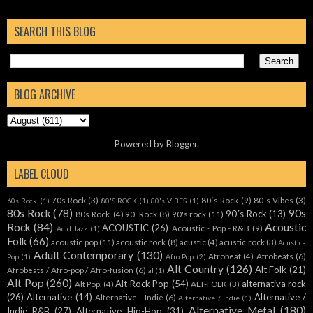
SEARCH THIS BLOG
BLOG ARCHIVE
Powered by
Blogger
.
LABEL CLOUD
70s Rock
(3)
80´s Rock
(9)
80´s Vibes
(3)
60s Rock
(1)
80'S ROCK
(1)
80's VIBES
(1)
80s Rock
(78)
90s
90´s Rock
(13)
80s Rock.
(4)
90' Rock
(8)
90's rock
(11)
Rock
(84)
Acoustic
ACOUSTIC
(26)
Acoustic - Pop - R&B
(9)
Acid Jazz
(1)
Folk
(66)
acoustic pop
(11)
acoustic rock
(8)
acustic
(4)
acustic rock
(3)
Acústica
Adult Contemporary
(130)
Afrobeat
(4)
Afrobeats
(6)
Pop
(1)
Afro Pop
(2)
Alt Country
(126)
Alt Folk
(21)
Afrobeats / Afro-pop / Afro-fusion
(6)
al
(1)
Alt Pop
(260)
Alt Rock Pop
(54)
alternativa rock
Alt Pop.
(4)
ALT-FOLK
(3)
(26)
Alternative
(14)
Alternative /
Alternative - Indie
(6)
Alternative / Indie
(1)
Alternative Metal
(180)
Indie R&B
(27)
Alternative Hip-Hop
(31)