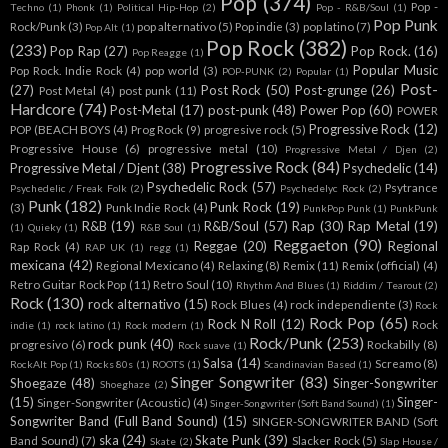
Pop
(374)
Pop -
Techno
(1)
Phonk
(1)
Political Hip-Hop
(2)
Pop - R&B/Soul
(1)
Pop Punk
Rock/Punk
(3)
pop alternativo
(5)
Pop indie
(3)
pop latino
(7)
Pop Alt
(1)
Pop Rock
(382)
(233)
Pop Rap
(27)
Pop Rock.
(16)
Pop Reagge
(1)
Popular Music
Pop Rock. Indie Rock
(4)
pop world
(3)
POP-PUNK
(2)
Popular
(1)
Post-
(27)
Post Rock
(50)
Post-grunge
(26)
Post Metal
(4)
post punk
(11)
Hardcore
(74)
Post-Metal
(17)
post-punk
(48)
Power Pop
(60)
POWER
Progressive Rock
(12)
POP (BEACH BOYS
(4)
Prog Rock
(9)
progresive rock
(5)
Progressive House
(6)
progressive metal
(10)
Progressive Metal / Djen
(2)
Progressive Rock
(84)
Progressive Metal / Djent
(38)
Psychedelic
(14)
Psychedelic Rock
(57)
Psytrance
Psychedelic / Freak Folk
(2)
Psychedelyc Rock
(2)
Punk
(182)
Punk Rock
(19)
(3)
Punk Indie Rock
(4)
PunkPop Punk
(1)
PunkPunk
R&B
(19)
R&B/Soul
(57)
Rap
(30)
Rap Metal
(19)
(1)
Quieky
(1)
R&B Soul
(1)
Reggaeton
(90)
Reggae
(20)
Regional
Rap Rock
(4)
RAP UK
(1)
regg
(1)
mexicana
(42)
Regional Mexicano
(4)
Relaxing
(8)
Remix
(11)
Remix (official)
(4)
Retro Guitar Rock Pop
(11)
Retro Soul
(10)
Rhythm And Blues
(1)
Riddim / Tearout
(2)
Rock
(130)
rock alternativo
(15)
Rock Blues
(4)
rock independiente
(3)
Rock
Rock Pop
(65)
Rock N Roll
(12)
Rock
indie
(1)
rock latino
(1)
Rock modern
(1)
Rock/Punk
(253)
rock punk
(40)
progresivo
(6)
Rockabilly
(8)
Rock suave
(1)
Salsa
(14)
Screamo
(8)
RockAlt Pop
(1)
Rocks 80s
(1)
ROOTS
(1)
Scandinavian Based
(1)
Singer Songwriter
(83)
Shoegaze
(48)
Singer-Songwriter
Shoeghaze
(2)
(15)
Singer-
Singer-Songwriter (Acoustic)
(4)
Singer-Songwriter (Soft Band Sound)
(1)
Songwriter Band (Full Band Sound)
(15)
SINGER-SONGWRITER BAND (Soft
ska
(24)
Skate Punk
(39)
Band Sound)
(7)
Slacker Rock
(5)
Skate
(2)
Slap House /