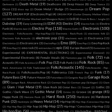
Death Metal
(19)
Deathcore
(8)
Deep House
(8)
Darkwave
(1)
Deep Trance
(1)
Dream Pop
Disco
(11)
Doom Metal / Sludge
(7)
disco rap
(2)
Downtempo
(2)
(127)
DREAM POP (Electronic/Pop)
(4)
DREAM POP (Guitar Dreamy Mellow Vibes)
Drill
(4)
(1)
DREAM POP (Guitar Washed-out/Shoegaze Style)
(1)
Drum N Bass / Jungle
(2)
Dubstep
(19)
EDM
(43)
Electro
(14)
Easy Listening
(3)
Electro
Electro Folk
(1)
Electro Pop
(118)
Electronic
(100)
Funk
(4)
Electro Jazz
(1)
Electro-Goth
(1)
Electronic - Folk/Acoustic - Hip-hop/Rap
(1)
Electronic - Rock/Punk
(1)
electronic folk
(2)
electronic pop
(31)
Electronica
(11)
Electronic Folk Acoustic
(1)
electronic rock
(2)
Emo
(89)
Electronicore
(3)
Emo Pop Rock
Electrónica
(2)
ElectroPop
(1)
Emo Pop
(1)
epic
(16)
(9)
emo rock
(5)
Europe Based
(5)
Emo Rap
(1)
entrevistas
(1)
Eurovision
(1)
Experimental
(4)
EXPERIMENTAL (ELECTRONIC)
(3)
Experimental (General)
(1)
Folk
(72)
Experimental Electronic
(8)
Female Vocals
(6)
Folk
Flamenco pop
(1)
Folk Rock
(85)
Folk Pop
(52)
Acoustic
(9)
Folk Punk
(11)
Folk Acústica
(2)
Folk
Folk/Acoustic
(145)
Rock. Americana
(1)
Folk Tradicional
(2)
Folk/Acoustic - Pop -
Funk
(17)
Folk/Acoustic/Pop
(4)
Folktronica
(10)
Rock/Punk
(1)
French Pop
(2)
Garage Rock
Future Bass
(24)
Future House
(3)
Futurebass
(1)
Gangsta Rap
(2)
(89)
Garage Rock. Alternative Rock
(2)
German Pop
(1)
German pop (Schlager)
(1)
Glam
Glam / Hair Metal
(19)
Glam Rock
(6)
Gothic
(3)
(1)
Global Bass
(1)
Gospel
(2)
Gothic Metal
(14)
grunge
(45)
Gothic / Dark Wave
(7)
Groove
(6)
Grime
(1)
Hard Rock
(250)
Hardcore
Happy Punk
(5)
Hardcore
(4)
Harcore Punk
(2)
Punk
(32)
Heavy Metal
(14)
Hip Hop
(4)
Hardstyle
(2)
Hip Hop /Conscious Hip-Hop
Hip-Hop
(27)
Hip- hop
(6)
Hip-Hop / Conscious Hip-Hop
(11)
(2)
Hip Hop Rap
(2)
Hip-hop/Rap
(56)
Hip-hop/Rap - R&B/Soul -
Hip-hop/Rap - Pop - Rock/Punk
(1)