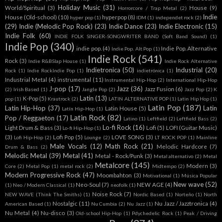
Holiday Music
(31)
World/Spiritual
(3)
House
(9)
Horrorcore / Trap Metal
(2)
Indie
House (Old-school)
(10)
hyperpop
(8)
hyper pop
(1)
IDM
(1)
independet rock
(2)
(29)
Indie (Melodic Pop Rock)
(23)
Indie Dance
(23)
Indie Electronic
(15)
Indie Folk
(60)
INDIE FOLK SINGER-SONGWRITER BAND (Soft Band Sound)
(1)
Indie Pop
(340)
indie pop.
(4)
Indie Pop. Alternative
Indie Pop. Alt Pop
(1)
Indie Rock
(541)
Rock
(3)
Indie R&BSlap House
(1)
Indie Rock Alternative
Indietronica
(50)
Industrial
(20)
Rock
(1)
Indie RockIndie Pop
(1)
indietrónica
(1)
Industrial Metal
(4)
instrumental
(11)
Instrumental Hip-Hop
(2)
International Hip-Hop
J-pop
(17)
Jazz
(36)
Jazz Fusion
(6)
(2)
Irish Based
(1)
Jangle Pop
(2)
Jazz Pop
(2)
K
Latin
(13)
K-Pop
(5)
pop
(1)
Krautrock
(2)
LATIN ALTERNATIVE POP
(1)
Latin Hip Hop
(1)
Latin Pop
(187)
Latin Hip-Hop
(37)
Latin
Latin House
(5)
Latín Hip-Hop
(1)
Latin Rock
(82)
Pop / Reggaeton
(17)
Latino
(1)
Leftfield
(2)
Leftfield Bass
(2)
Lo-fi Rock
(16)
Light Drum & Bass
(3)
Lofi
(5)
LOFI (Guitar Music)
Lo-fi Hip-Hop
(1)
(3)
Lofi Pop
(5)
LOVE SONG
(3)
Lofi Hip-Hop
(2)
Lounge
(2)
LT ROCK POP
(1)
Mainline
Male Vocals
(12)
Math Rock
(21)
Melodic Hardcore
(7)
Drum & Bass
(2)
Melodic Metal
(39)
Metal
(41)
Metal - Rock/Punk
(3)
Metal alternativo
(2)
Metal
Metalcore
(145)
Modern
(3)
Core
(2)
Metal Pop
(1)
metal rock
(2)
Midtempo
(2)
Modern Progressive Rock
(47)
Moombahton
(3)
Motivational
(1)
Música Popular
New wave
(52)
Neo-Soul
(7)
NEW AGE
(4)
(1)
Neo / Modern Classical
(1)
neofolk
(1)
Noise Rock
(7)
NEW WAVE (Think The Smiths)
(1)
Nordic Based
(1)
Norteño
(1)
North
Nostalgic
(11)
Nu Jazz / Jazztronica
(4)
American Based
(1)
Nu Cumbia
(2)
Nu Jazz
(1)
Nu Metal
(4)
Nu-disco
(3)
Old-school Hip-Hop
(1)
Pdychedelic Rock
(1)
Peak / Driving