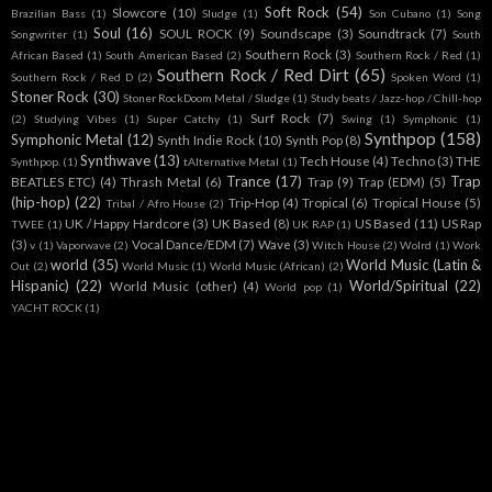
Soft Rock
(54)
Slowcore
(10)
Brazilian Bass
(1)
Sludge
(1)
Son Cubano
(1)
Song
Soul
(16)
SOUL ROCK
(9)
Soundscape
(3)
Soundtrack
(7)
Songwriter
(1)
South
Southern Rock
(3)
African Based
(1)
South American Based
(2)
Southern Rock / Red
(1)
Southern Rock / Red Dirt
(65)
Southern Rock / Red D
(2)
Spoken Word
(1)
Stoner Rock
(30)
Stoner RockDoom Metal / Sludge
(1)
Study beats / Jazz-hop / Chill-hop
Surf Rock
(7)
(2)
Studying Vibes
(1)
Super Catchy
(1)
Swing
(1)
Symphonic
(1)
Synthpop
(158)
Symphonic Metal
(12)
Synth Indie Rock
(10)
Synth Pop
(8)
Synthwave
(13)
Tech House
(4)
Techno
(3)
THE
Synthpop.
(1)
tAlternative Metal
(1)
Trance
(17)
Trap
BEATLES ETC)
(4)
Thrash Metal
(6)
Trap
(9)
Trap (EDM)
(5)
(hip-hop)
(22)
Trip-Hop
(4)
Tropical
(6)
Tropical House
(5)
Tribal / Afro House
(2)
UK / Happy Hardcore
(3)
UK Based
(8)
US Based
(11)
US Rap
TWEE
(1)
UK RAP
(1)
(3)
Vocal Dance/EDM
(7)
Wave
(3)
v
(1)
Vaporwave
(2)
Witch House
(2)
Wolrd
(1)
Work
world
(35)
World Music (Latin &
Out
(2)
World Music
(1)
World Music (African)
(2)
Hispanic)
(22)
World/Spiritual
(22)
World Music (other)
(4)
World pop
(1)
YACHT ROCK
(1)