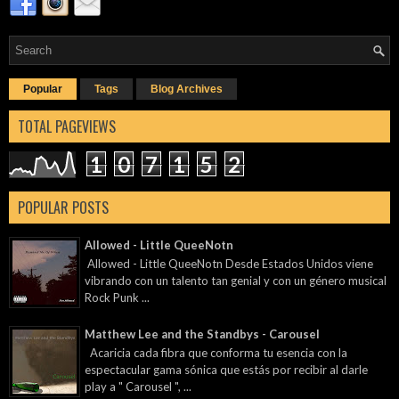
Popular
Tags
Blog Archives
TOTAL PAGEVIEWS
1
0
7
1
5
2
POPULAR POSTS
Allowed - Little QueeNotn
Allowed - Little QueeNotn Desde Estados Unidos viene
vibrando con un talento tan genial y con un género musical
Rock Punk ...
Matthew Lee and the Standbys - Carousel
Acaricia cada fibra que conforma tu esencia con la
espectacular gama sónica que estás por recibir al darle
play a " Carousel ", ...