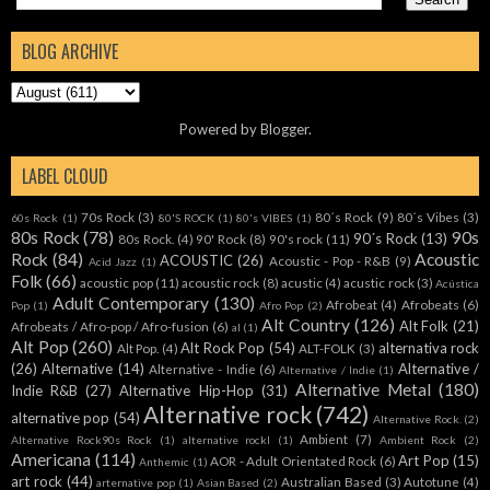
BLOG ARCHIVE
Powered by
Blogger
.
LABEL CLOUD
70s Rock
(3)
80´s Rock
(9)
80´s Vibes
(3)
60s Rock
(1)
80'S ROCK
(1)
80's VIBES
(1)
80s Rock
(78)
90s
90´s Rock
(13)
80s Rock.
(4)
90' Rock
(8)
90's rock
(11)
Rock
(84)
Acoustic
ACOUSTIC
(26)
Acoustic - Pop - R&B
(9)
Acid Jazz
(1)
Folk
(66)
acoustic pop
(11)
acoustic rock
(8)
acustic
(4)
acustic rock
(3)
Acústica
Adult Contemporary
(130)
Afrobeat
(4)
Afrobeats
(6)
Pop
(1)
Afro Pop
(2)
Alt Country
(126)
Alt Folk
(21)
Afrobeats / Afro-pop / Afro-fusion
(6)
al
(1)
Alt Pop
(260)
Alt Rock Pop
(54)
alternativa rock
Alt Pop.
(4)
ALT-FOLK
(3)
(26)
Alternative
(14)
Alternative /
Alternative - Indie
(6)
Alternative / Indie
(1)
Alternative Metal
(180)
Indie R&B
(27)
Alternative Hip-Hop
(31)
Alternative rock
(742)
alternative pop
(54)
Alternative Rock.
(2)
Ambient
(7)
Alternative Rock90s Rock
(1)
alternative rockl
(1)
Ambient Rock
(2)
Americana
(114)
Art Pop
(15)
AOR - Adult Orientated Rock
(6)
Anthemic
(1)
art rock
(44)
Australian Based
(3)
Autotune
(4)
arternative pop
(1)
Asian Based
(2)