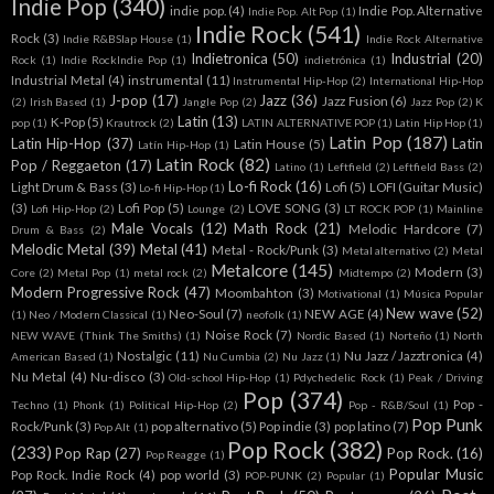
Indie Pop
(340)
indie pop.
(4)
Indie Pop. Alternative
Indie Pop. Alt Pop
(1)
Indie Rock
(541)
Rock
(3)
Indie R&BSlap House
(1)
Indie Rock Alternative
Indietronica
(50)
Industrial
(20)
Rock
(1)
Indie RockIndie Pop
(1)
indietrónica
(1)
Industrial Metal
(4)
instrumental
(11)
Instrumental Hip-Hop
(2)
International Hip-Hop
J-pop
(17)
Jazz
(36)
Jazz Fusion
(6)
(2)
Irish Based
(1)
Jangle Pop
(2)
Jazz Pop
(2)
K
Latin
(13)
K-Pop
(5)
pop
(1)
Krautrock
(2)
LATIN ALTERNATIVE POP
(1)
Latin Hip Hop
(1)
Latin Pop
(187)
Latin Hip-Hop
(37)
Latin
Latin House
(5)
Latín Hip-Hop
(1)
Latin Rock
(82)
Pop / Reggaeton
(17)
Latino
(1)
Leftfield
(2)
Leftfield Bass
(2)
Lo-fi Rock
(16)
Light Drum & Bass
(3)
Lofi
(5)
LOFI (Guitar Music)
Lo-fi Hip-Hop
(1)
(3)
Lofi Pop
(5)
LOVE SONG
(3)
Lofi Hip-Hop
(2)
Lounge
(2)
LT ROCK POP
(1)
Mainline
Male Vocals
(12)
Math Rock
(21)
Melodic Hardcore
(7)
Drum & Bass
(2)
Melodic Metal
(39)
Metal
(41)
Metal - Rock/Punk
(3)
Metal alternativo
(2)
Metal
Metalcore
(145)
Modern
(3)
Core
(2)
Metal Pop
(1)
metal rock
(2)
Midtempo
(2)
Modern Progressive Rock
(47)
Moombahton
(3)
Motivational
(1)
Música Popular
New wave
(52)
Neo-Soul
(7)
NEW AGE
(4)
(1)
Neo / Modern Classical
(1)
neofolk
(1)
Noise Rock
(7)
NEW WAVE (Think The Smiths)
(1)
Nordic Based
(1)
Norteño
(1)
North
Nostalgic
(11)
Nu Jazz / Jazztronica
(4)
American Based
(1)
Nu Cumbia
(2)
Nu Jazz
(1)
Nu Metal
(4)
Nu-disco
(3)
Old-school Hip-Hop
(1)
Pdychedelic Rock
(1)
Peak / Driving
Pop
(374)
Pop -
Techno
(1)
Phonk
(1)
Political Hip-Hop
(2)
Pop - R&B/Soul
(1)
Pop Punk
Rock/Punk
(3)
pop alternativo
(5)
Pop indie
(3)
pop latino
(7)
Pop Alt
(1)
Pop Rock
(382)
(233)
Pop Rap
(27)
Pop Rock.
(16)
Pop Reagge
(1)
Popular Music
Pop Rock. Indie Rock
(4)
pop world
(3)
POP-PUNK
(2)
Popular
(1)