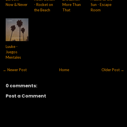
Now & Never
- Rocket on
More Than
Sun - Escape
the Beach
That
Room
Luuke -
Juegos
Mentales
← Newer Post
Home
Older Post →
0 comments:
Post a Comment