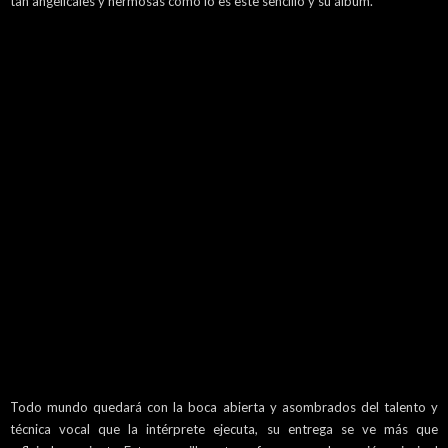
tan angelicales y hermosas como lo es este sencillo y su álbum.
Todo mundo quedará con la boca abierta y asombrados del talento y
técnica vocal que la intérprete ejecuta, su entrega se ve más que