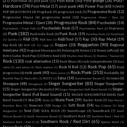
Post-
(27)
Post Rock
(50)
Post-grunge
(26)
Post Metal
(4)
post punk
(11)
Hardcore
(74)
Post-Metal
(17)
post-punk
(48)
Power Pop
(60)
POWER
Progressive Rock
(12)
POP (BEACH BOYS
(4)
Prog Rock
(9)
progresive rock
(5)
Progressive House
(6)
progressive metal
(10)
Progressive Metal / Djen
(2)
Progressive Rock
(84)
Progressive Metal / Djent
(38)
Psychedelic
(14)
Psychedelic Rock
(57)
Psytrance
Psychedelic / Freak Folk
(2)
Psychedelyc Rock
(2)
Punk
(182)
Punk Rock
(19)
(3)
Punk Indie Rock
(4)
PunkPop Punk
(1)
PunkPunk
R&B
(19)
R&B/Soul
(57)
Rap
(30)
Rap Metal
(19)
(1)
Quieky
(1)
R&B Soul
(1)
Reggaeton
(90)
Reggae
(20)
Regional
Rap Rock
(4)
RAP UK
(1)
regg
(1)
mexicana
(42)
Regional Mexicano
(4)
Relaxing
(8)
Remix
(11)
Remix (official)
(4)
Retro Guitar Rock Pop
(11)
Retro Soul
(10)
Rhythm And Blues
(1)
Riddim / Tearout
(2)
Rock
(130)
rock alternativo
(15)
Rock Blues
(4)
rock independiente
(3)
Rock
Rock Pop
(65)
Rock N Roll
(12)
Rock
indie
(1)
rock latino
(1)
Rock modern
(1)
Rock/Punk
(253)
rock punk
(40)
progresivo
(6)
Rockabilly
(8)
Rock suave
(1)
Salsa
(14)
Screamo
(8)
RockAlt Pop
(1)
Rocks 80s
(1)
ROOTS
(1)
Scandinavian Based
(1)
Singer Songwriter
(83)
Shoegaze
(48)
Singer-Songwriter
Shoeghaze
(2)
(15)
Singer-
Singer-Songwriter (Acoustic)
(4)
Singer-Songwriter (Soft Band Sound)
(1)
Songwriter Band (Full Band Sound)
(15)
SINGER-SONGWRITER BAND (Soft
ska
(24)
Skate Punk
(39)
Band Sound)
(7)
Slacker Rock
(5)
Skate
(2)
Slap House /
Soft Rock
(54)
Slowcore
(10)
Brazilian Bass
(1)
Sludge
(1)
Son Cubano
(1)
Song
Soul
(16)
SOUL ROCK
(9)
Soundscape
(3)
Soundtrack
(7)
Songwriter
(1)
South
Southern Rock
(3)
African Based
(1)
South American Based
(2)
Southern Rock / Red
(1)
Southern Rock / Red Dirt
(65)
Southern Rock / Red D
(2)
Spoken Word
(1)