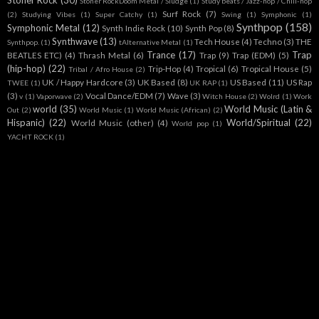
Stoner Rock
(30)
Stoner RockDoom Metal / Sludge
(1)
Study beats / Jazz-hop / Chill-hop
Surf Rock
(7)
(2)
Studying Vibes
(1)
Super Catchy
(1)
Swing
(1)
Symphonic
(1)
Synthpop
(158)
Symphonic Metal
(12)
Synth Indie Rock
(10)
Synth Pop
(8)
Synthwave
(13)
Tech House
(4)
Techno
(3)
THE
Synthpop.
(1)
tAlternative Metal
(1)
Trance
(17)
Trap
BEATLES ETC)
(4)
Thrash Metal
(6)
Trap
(9)
Trap (EDM)
(5)
(hip-hop)
(22)
Trip-Hop
(4)
Tropical
(6)
Tropical House
(5)
Tribal / Afro House
(2)
UK / Happy Hardcore
(3)
UK Based
(8)
US Based
(11)
US Rap
TWEE
(1)
UK RAP
(1)
(3)
Vocal Dance/EDM
(7)
Wave
(3)
v
(1)
Vaporwave
(2)
Witch House
(2)
Wolrd
(1)
Work
world
(35)
World Music (Latin &
Out
(2)
World Music
(1)
World Music (African)
(2)
Hispanic)
(22)
World/Spiritual
(22)
World Music (other)
(4)
World pop
(1)
YACHT ROCK
(1)