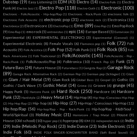
Dubstep
(19)
EDM
(43)
Electro
(14)
Easy Listening
(3)
Electro
Electro Folk
(1)
Electro Pop
(118)
Electronic
(100)
Funk
(4)
Electro Jazz
(1)
Electro-Goth
(1)
Electronic - Folk/Acoustic - Hip-hop/Rap
(1)
Electronic - Rock/Punk
(1)
electronic folk
(2)
electronic pop
(31)
Electronica
(11)
Electronic Folk Acoustic
(1)
electronic rock
(2)
Emo
(89)
Electronicore
(3)
Emo Pop Rock
Electrónica
(2)
ElectroPop
(1)
Emo Pop
(1)
epic
(16)
(9)
emo rock
(5)
Europe Based
(5)
Emo Rap
(1)
entrevistas
(1)
Eurovision
(1)
Experimental
(4)
EXPERIMENTAL (ELECTRONIC)
(3)
Experimental (General)
(1)
Folk
(72)
Experimental Electronic
(8)
Female Vocals
(6)
Folk
Flamenco pop
(1)
Folk Rock
(85)
Folk Pop
(52)
Acoustic
(9)
Folk Punk
(11)
Folk Acústica
(2)
Folk
Folk/Acoustic
(145)
Rock. Americana
(1)
Folk Tradicional
(2)
Folk/Acoustic - Pop -
Funk
(17)
Folk/Acoustic/Pop
(4)
Folktronica
(10)
Rock/Punk
(1)
French Pop
(2)
Garage Rock
Future Bass
(24)
Future House
(3)
Futurebass
(1)
Gangsta Rap
(2)
(89)
Garage Rock. Alternative Rock
(2)
German Pop
(1)
German pop (Schlager)
(1)
Glam
Glam / Hair Metal
(19)
Glam Rock
(6)
Gothic
(3)
(1)
Global Bass
(1)
Gospel
(2)
Gothic Metal
(14)
grunge
(45)
Gothic / Dark Wave
(7)
Groove
(6)
Grime
(1)
Hard Rock
(250)
Hardcore
Happy Punk
(5)
Hardcore
(4)
Harcore Punk
(2)
Punk
(32)
Heavy Metal
(14)
Hip Hop
(4)
Hardstyle
(2)
Hip Hop /Conscious Hip-Hop
Hip-Hop
(27)
Hip- hop
(6)
Hip-Hop / Conscious Hip-Hop
(11)
(2)
Hip Hop Rap
(2)
Hip-hop/Rap
(56)
Hip-hop/Rap - R&B/Soul -
Hip-hop/Rap - Pop - Rock/Punk
(1)
Holiday Music
(31)
World/Spiritual
(3)
House
(9)
Horrorcore / Trap Metal
(2)
Indie
House (Old-school)
(10)
hyperpop
(8)
hyper pop
(1)
IDM
(1)
independet rock
(2)
(29)
Indie (Melodic Pop Rock)
(23)
Indie Dance
(23)
Indie Electronic
(15)
Indie Folk
(60)
INDIE FOLK SINGER-SONGWRITER BAND (Soft Band Sound)
(1)