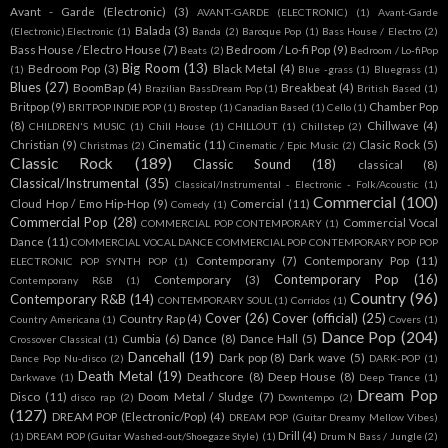
Avant - Garde (Electronic)
(3)
AVANT-GARDE (ELECTRONIC)
(1)
Avant-Garde
Balada
(3)
(Electronic).Electronic
(1)
Banda
(2)
Baroque Pop
(1)
Bass House / Electro
(2)
Bass House / Electro House
(7)
Bedroom / Lo-fi Pop
(9)
Beats
(2)
Bedroom / Lo-fiPop
Big Room
(13)
Bedroom Pop
(3)
Black Metal
(4)
(1)
Blue -grass
(1)
Bluegrass
(1)
Blues
(27)
BoomBap
(4)
Breakbeat
(4)
Brazilian BassDream Pop
(1)
British Based
(1)
Britpop
(9)
Chamber Pop
BRITPOP INDIE POP
(1)
Brostep
(1)
Canadian Based
(1)
Cello
(1)
(8)
Chillwave
(4)
CHILDREN'S MUSIC
(1)
Chill House
(1)
CHILLOUT
(1)
Chillstep
(2)
Christian
(9)
Cinematic
(11)
Clasic Rock
(5)
Christmas
(2)
Cinematic / Epic Music
(2)
Classic Rock
(189)
Classic Sound
(18)
classical
(8)
Classical/Instrumental
(35)
Classical/Instrumental - Electronic - Folk/Acoustic
(1)
Commercial
(100)
Cloud Hop / Emo Hip-Hop
(9)
Comercial
(11)
Comedy
(1)
Commercial Pop
(28)
Commercial Vocal
COMMERCIAL POP CONTEMPORARY
(1)
Dance
(11)
COMMERCIAL VOCAL DANCE COMMERCIAL POP CONTEMPORARY POP POP
Contemporany
(7)
Contemporany Pop
(11)
ELECTRONIC POP SYNTH POP
(1)
Contemporary Pop
(16)
Contemporary
(3)
Contemporany R&B
(1)
Country
(96)
Contemporary R&B
(14)
CONTEMPORARY SOUL
(1)
Corridos
(1)
Cover
(26)
Cover (official)
(25)
Country Rap
(4)
Country Americana
(1)
Covers
(1)
Dance Pop
(204)
Cumbia
(6)
Dance
(8)
Dance Hall
(5)
Crossover Classical
(1)
Dancehall
(19)
Dark pop
(8)
Dark wave
(5)
Dance Pop Nu-disco
(2)
DARK-POP
(1)
Death Metal
(19)
Deathcore
(8)
Deep House
(8)
Darkwave
(1)
Deep Trance
(1)
Dream Pop
Disco
(11)
Doom Metal / Sludge
(7)
disco rap
(2)
Downtempo
(2)
(127)
DREAM POP (Electronic/Pop)
(4)
DREAM POP (Guitar Dreamy Mellow Vibes)
Drill
(4)
(1)
DREAM POP (Guitar Washed-out/Shoegaze Style)
(1)
Drum N Bass / Jungle
(2)