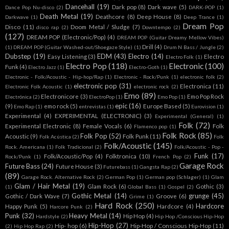
Dancehall
(19)
Dark pop
(8)
Dark wave
(5)
Dance Pop Nu-disco
(2)
DARK-POP
(1)
Death Metal
(19)
Deathcore
(8)
Deep House
(8)
Darkwave
(1)
Deep Trance
(1)
Dream Pop
Disco
(11)
Doom Metal / Sludge
(7)
disco rap
(2)
Downtempo
(2)
(127)
DREAM POP (Electronic/Pop)
(4)
DREAM POP (Guitar Dreamy Mellow Vibes)
Drill
(4)
(1)
DREAM POP (Guitar Washed-out/Shoegaze Style)
(1)
Drum N Bass / Jungle
(2)
Dubstep
(19)
EDM
(43)
Electro
(14)
Easy Listening
(3)
Electro
Electro Folk
(1)
Electro Pop
(118)
Electronic
(100)
Funk
(4)
Electro Jazz
(1)
Electro-Goth
(1)
Electronic - Folk/Acoustic - Hip-hop/Rap
(1)
Electronic - Rock/Punk
(1)
electronic folk
(2)
electronic pop
(31)
Electronica
(11)
Electronic Folk Acoustic
(1)
electronic rock
(2)
Emo
(89)
Electronicore
(3)
Emo Pop Rock
Electrónica
(2)
ElectroPop
(1)
Emo Pop
(1)
epic
(16)
(9)
emo rock
(5)
Europe Based
(5)
Emo Rap
(1)
entrevistas
(1)
Eurovision
(1)
Experimental
(4)
EXPERIMENTAL (ELECTRONIC)
(3)
Experimental (General)
(1)
Folk
(72)
Experimental Electronic
(8)
Female Vocals
(6)
Folk
Flamenco pop
(1)
Folk Rock
(85)
Folk Pop
(52)
Acoustic
(9)
Folk Punk
(11)
Folk Acústica
(2)
Folk
Folk/Acoustic
(145)
Rock. Americana
(1)
Folk Tradicional
(2)
Folk/Acoustic - Pop -
Funk
(17)
Folk/Acoustic/Pop
(4)
Folktronica
(10)
Rock/Punk
(1)
French Pop
(2)
Garage Rock
Future Bass
(24)
Future House
(3)
Futurebass
(1)
Gangsta Rap
(2)
(89)
Garage Rock. Alternative Rock
(2)
German Pop
(1)
German pop (Schlager)
(1)
Glam
Glam / Hair Metal
(19)
Glam Rock
(6)
Gothic
(3)
(1)
Global Bass
(1)
Gospel
(2)
Gothic Metal
(14)
grunge
(45)
Gothic / Dark Wave
(7)
Groove
(6)
Grime
(1)
Hard Rock
(250)
Hardcore
Happy Punk
(5)
Hardcore
(4)
Harcore Punk
(2)
Punk
(32)
Heavy Metal
(14)
Hip Hop
(4)
Hardstyle
(2)
Hip Hop /Conscious Hip-Hop
Hip-Hop
(27)
Hip- hop
(6)
Hip-Hop / Conscious Hip-Hop
(11)
(2)
Hip Hop Rap
(2)