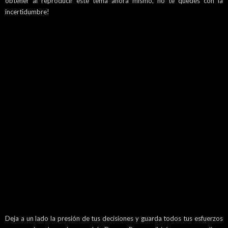
obtener al reproducir este tema ahora mismo, no te quedes con la
incertidumbre!
Deja a un lado la presión de tus decisiones y guarda todos tus esfuerzos