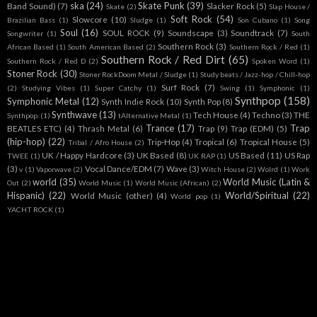
ska
(24)
Skate Punk
(39)
Band Sound)
(7)
Slacker Rock
(5)
Skate
(2)
Slap House /
Soft Rock
(54)
Slowcore
(10)
Brazilian Bass
(1)
Sludge
(1)
Son Cubano
(1)
Song
Soul
(16)
SOUL ROCK
(9)
Soundscape
(3)
Soundtrack
(7)
Songwriter
(1)
South
Southern Rock
(3)
African Based
(1)
South American Based
(2)
Southern Rock / Red
(1)
Southern Rock / Red Dirt
(65)
Southern Rock / Red D
(2)
Spoken Word
(1)
Stoner Rock
(30)
Stoner RockDoom Metal / Sludge
(1)
Study beats / Jazz-hop / Chill-hop
Surf Rock
(7)
(2)
Studying Vibes
(1)
Super Catchy
(1)
Swing
(1)
Symphonic
(1)
Synthpop
(158)
Symphonic Metal
(12)
Synth Indie Rock
(10)
Synth Pop
(8)
Synthwave
(13)
Tech House
(4)
Techno
(3)
THE
Synthpop.
(1)
tAlternative Metal
(1)
Trance
(17)
Trap
BEATLES ETC)
(4)
Thrash Metal
(6)
Trap
(9)
Trap (EDM)
(5)
(hip-hop)
(22)
Trip-Hop
(4)
Tropical
(6)
Tropical House
(5)
Tribal / Afro House
(2)
UK / Happy Hardcore
(3)
UK Based
(8)
US Based
(11)
US Rap
TWEE
(1)
UK RAP
(1)
(3)
Vocal Dance/EDM
(7)
Wave
(3)
v
(1)
Vaporwave
(2)
Witch House
(2)
Wolrd
(1)
Work
world
(35)
World Music (Latin &
Out
(2)
World Music
(1)
World Music (African)
(2)
Hispanic)
(22)
World/Spiritual
(22)
World Music (other)
(4)
World pop
(1)
YACHT ROCK
(1)