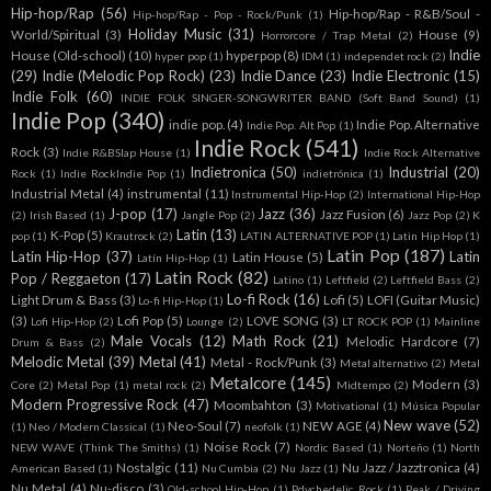
Hip-hop/Rap
(56)
Hip-hop/Rap - R&B/Soul -
Hip-hop/Rap - Pop - Rock/Punk
(1)
Holiday Music
(31)
World/Spiritual
(3)
House
(9)
Horrorcore / Trap Metal
(2)
Indie
House (Old-school)
(10)
hyperpop
(8)
hyper pop
(1)
IDM
(1)
independet rock
(2)
(29)
Indie (Melodic Pop Rock)
(23)
Indie Dance
(23)
Indie Electronic
(15)
Indie Folk
(60)
INDIE FOLK SINGER-SONGWRITER BAND (Soft Band Sound)
(1)
Indie Pop
(340)
indie pop.
(4)
Indie Pop. Alternative
Indie Pop. Alt Pop
(1)
Indie Rock
(541)
Rock
(3)
Indie R&BSlap House
(1)
Indie Rock Alternative
Indietronica
(50)
Industrial
(20)
Rock
(1)
Indie RockIndie Pop
(1)
indietrónica
(1)
Industrial Metal
(4)
instrumental
(11)
Instrumental Hip-Hop
(2)
International Hip-Hop
J-pop
(17)
Jazz
(36)
Jazz Fusion
(6)
(2)
Irish Based
(1)
Jangle Pop
(2)
Jazz Pop
(2)
K
Latin
(13)
K-Pop
(5)
pop
(1)
Krautrock
(2)
LATIN ALTERNATIVE POP
(1)
Latin Hip Hop
(1)
Latin Pop
(187)
Latin Hip-Hop
(37)
Latin
Latin House
(5)
Latín Hip-Hop
(1)
Latin Rock
(82)
Pop / Reggaeton
(17)
Latino
(1)
Leftfield
(2)
Leftfield Bass
(2)
Lo-fi Rock
(16)
Light Drum & Bass
(3)
Lofi
(5)
LOFI (Guitar Music)
Lo-fi Hip-Hop
(1)
(3)
Lofi Pop
(5)
LOVE SONG
(3)
Lofi Hip-Hop
(2)
Lounge
(2)
LT ROCK POP
(1)
Mainline
Male Vocals
(12)
Math Rock
(21)
Melodic Hardcore
(7)
Drum & Bass
(2)
Melodic Metal
(39)
Metal
(41)
Metal - Rock/Punk
(3)
Metal alternativo
(2)
Metal
Metalcore
(145)
Modern
(3)
Core
(2)
Metal Pop
(1)
metal rock
(2)
Midtempo
(2)
Modern Progressive Rock
(47)
Moombahton
(3)
Motivational
(1)
Música Popular
New wave
(52)
Neo-Soul
(7)
NEW AGE
(4)
(1)
Neo / Modern Classical
(1)
neofolk
(1)
Noise Rock
(7)
NEW WAVE (Think The Smiths)
(1)
Nordic Based
(1)
Norteño
(1)
North
Nostalgic
(11)
Nu Jazz / Jazztronica
(4)
American Based
(1)
Nu Cumbia
(2)
Nu Jazz
(1)
Nu Metal
(4)
Nu-disco
(3)
Old-school Hip-Hop
(1)
Pdychedelic Rock
(1)
Peak / Driving