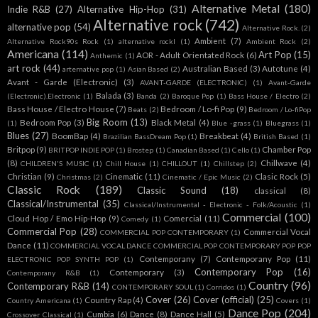
Alternative Metal
(180)
Indie R&B
(27)
Alternative Hip-Hop
(31)
Alternative rock
(742)
alternative pop
(54)
Alternative Rock.
(2)
Ambient
(7)
Alternative Rock90s Rock
(1)
alternative rockl
(1)
Ambient Rock
(2)
Americana
(114)
Art Pop
(15)
AOR - Adult Orientated Rock
(6)
Anthemic
(1)
art rock
(44)
Australian Based
(3)
Autotune
(4)
arternative pop
(1)
Asian Based
(2)
Avant - Garde (Electronic)
(3)
AVANT-GARDE (ELECTRONIC)
(1)
Avant-Garde
Balada
(3)
(Electronic).Electronic
(1)
Banda
(2)
Baroque Pop
(1)
Bass House / Electro
(2)
Bass House / Electro House
(7)
Bedroom / Lo-fi Pop
(9)
Beats
(2)
Bedroom / Lo-fiPop
Big Room
(13)
Bedroom Pop
(3)
Black Metal
(4)
(1)
Blue -grass
(1)
Bluegrass
(1)
Blues
(27)
BoomBap
(4)
Breakbeat
(4)
Brazilian BassDream Pop
(1)
British Based
(1)
Britpop
(9)
Chamber Pop
BRITPOP INDIE POP
(1)
Brostep
(1)
Canadian Based
(1)
Cello
(1)
(8)
Chillwave
(4)
CHILDREN'S MUSIC
(1)
Chill House
(1)
CHILLOUT
(1)
Chillstep
(2)
Christian
(9)
Cinematic
(11)
Clasic Rock
(5)
Christmas
(2)
Cinematic / Epic Music
(2)
Classic Rock
(189)
Classic Sound
(18)
classical
(8)
Classical/Instrumental
(35)
Classical/Instrumental - Electronic - Folk/Acoustic
(1)
Commercial
(100)
Cloud Hop / Emo Hip-Hop
(9)
Comercial
(11)
Comedy
(1)
Commercial Pop
(28)
Commercial Vocal
COMMERCIAL POP CONTEMPORARY
(1)
Dance
(11)
COMMERCIAL VOCAL DANCE COMMERCIAL POP CONTEMPORARY POP POP
Contemporany
(7)
Contemporany Pop
(11)
ELECTRONIC POP SYNTH POP
(1)
Contemporary Pop
(16)
Contemporary
(3)
Contemporany R&B
(1)
Country
(96)
Contemporary R&B
(14)
CONTEMPORARY SOUL
(1)
Corridos
(1)
Cover
(26)
Cover (official)
(25)
Country Rap
(4)
Country Americana
(1)
Covers
(1)
Dance Pop
(204)
Cumbia
(6)
Dance
(8)
Dance Hall
(5)
Crossover Classical
(1)