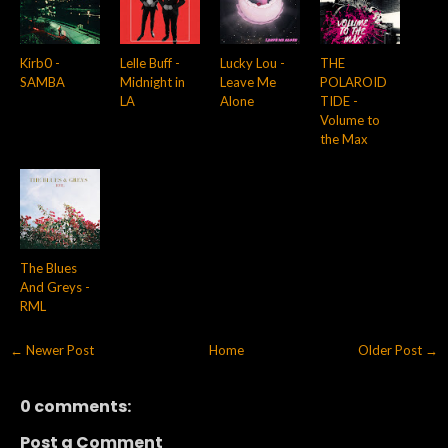
Kirb0 -
Lelle Buff -
Lucky Lou -
THE
SAMBA
Midnight in
Leave Me
POLAROID
LA
Alone
TIDE -
Volume to
the Max
The Blues
And Greys -
RML
← Newer Post
Home
Older Post →
0 comments:
Post a Comment