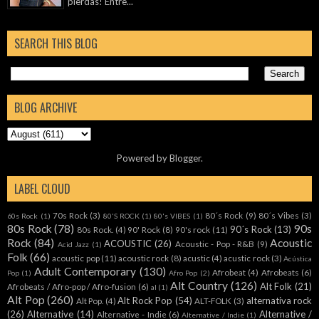
pierdas! Entre...
SEARCH THIS BLOG
BLOG ARCHIVE
Powered by
Blogger
.
LABEL CLOUD
70s Rock
(3)
80´s Rock
(9)
80´s Vibes
(3)
60s Rock
(1)
80'S ROCK
(1)
80's VIBES
(1)
80s Rock
(78)
90s
90´s Rock
(13)
80s Rock.
(4)
90' Rock
(8)
90's rock
(11)
Rock
(84)
Acoustic
ACOUSTIC
(26)
Acoustic - Pop - R&B
(9)
Acid Jazz
(1)
Folk
(66)
acoustic pop
(11)
acoustic rock
(8)
acustic
(4)
acustic rock
(3)
Acústica
Adult Contemporary
(130)
Afrobeat
(4)
Afrobeats
(6)
Pop
(1)
Afro Pop
(2)
Alt Country
(126)
Alt Folk
(21)
Afrobeats / Afro-pop / Afro-fusion
(6)
al
(1)
Alt Pop
(260)
Alt Rock Pop
(54)
alternativa rock
Alt Pop.
(4)
ALT-FOLK
(3)
(26)
Alternative
(14)
Alternative /
Alternative - Indie
(6)
Alternative / Indie
(1)