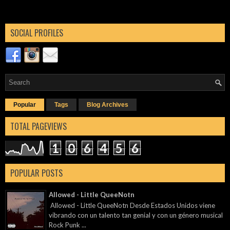
SOCIAL PROFILES
Popular
Tags
Blog Archives
TOTAL PAGEVIEWS
1
0
6
4
5
6
POPULAR POSTS
Allowed - Little QueeNotn
Allowed - Little QueeNotn Desde Estados Unidos viene
vibrando con un talento tan genial y con un género musical
Rock Punk ...