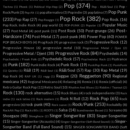
Pop
(374)
Pop -
Techno
(1)
Phonk
(1)
Political Hip-Hop
(2)
Pop - R&B/Soul
(1)
Pop Punk
Rock/Punk
(3)
pop alternativo
(5)
Pop indie
(3)
pop latino
(7)
Pop Alt
(1)
Pop Rock
(382)
(233)
Pop Rap
(27)
Pop Rock.
(16)
Pop Reagge
(1)
Popular Music
Pop Rock. Indie Rock
(4)
pop world
(3)
POP-PUNK
(2)
Popular
(1)
Post-
(27)
Post Rock
(50)
Post-grunge
(26)
Post Metal
(4)
post punk
(11)
Hardcore
(74)
Post-Metal
(17)
post-punk
(48)
Power Pop
(60)
POWER
Progressive Rock
(12)
POP (BEACH BOYS
(4)
Prog Rock
(9)
progresive rock
(5)
Progressive House
(6)
progressive metal
(10)
Progressive Metal / Djen
(2)
Progressive Rock
(84)
Progressive Metal / Djent
(38)
Psychedelic
(14)
Psychedelic Rock
(57)
Psytrance
Psychedelic / Freak Folk
(2)
Psychedelyc Rock
(2)
Punk
(182)
Punk Rock
(19)
(3)
Punk Indie Rock
(4)
PunkPop Punk
(1)
PunkPunk
R&B
(19)
R&B/Soul
(57)
Rap
(30)
Rap Metal
(19)
(1)
Quieky
(1)
R&B Soul
(1)
Reggaeton
(90)
Reggae
(20)
Regional
Rap Rock
(4)
RAP UK
(1)
regg
(1)
mexicana
(42)
Regional Mexicano
(4)
Relaxing
(8)
Remix
(11)
Remix (official)
(4)
Retro Guitar Rock Pop
(11)
Retro Soul
(10)
Rhythm And Blues
(1)
Riddim / Tearout
(2)
Rock
(130)
rock alternativo
(15)
Rock Blues
(4)
rock independiente
(3)
Rock
Rock Pop
(65)
Rock N Roll
(12)
Rock
indie
(1)
rock latino
(1)
Rock modern
(1)
Rock/Punk
(253)
rock punk
(40)
progresivo
(6)
Rockabilly
(8)
Rock suave
(1)
Salsa
(14)
Screamo
(8)
RockAlt Pop
(1)
Rocks 80s
(1)
ROOTS
(1)
Scandinavian Based
(1)
Singer Songwriter
(83)
Shoegaze
(48)
Singer-Songwriter
Shoeghaze
(2)
(15)
Singer-
Singer-Songwriter (Acoustic)
(4)
Singer-Songwriter (Soft Band Sound)
(1)
Songwriter Band (Full Band Sound)
(15)
SINGER-SONGWRITER BAND (Soft