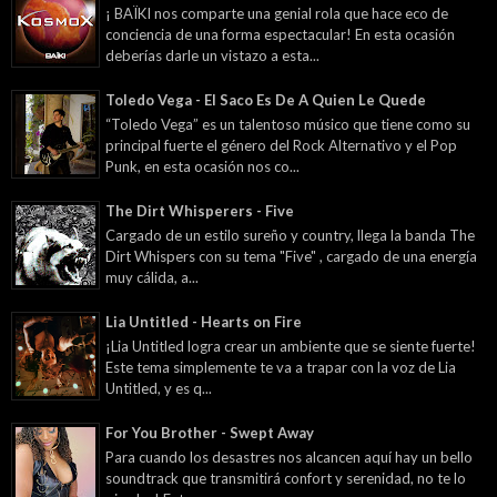
¡ BAÏKI nos comparte una genial rola que hace eco de
conciencia de una forma espectacular! En esta ocasión
deberías darle un vistazo a esta...
Toledo Vega - El Saco Es De A Quien Le Quede
“Toledo Vega” es un talentoso músico que tiene como su
principal fuerte el género del Rock Alternativo y el Pop
Punk, en esta ocasión nos co...
The Dirt Whisperers - Five
Cargado de un estilo sureño y country, llega la banda The
Dirt Whispers con su tema "Five" , cargado de una energía
muy cálida, a...
Lia Untitled - Hearts on Fire
¡Lia Untitled logra crear un ambiente que se siente fuerte!
Este tema simplemente te va a trapar con la voz de Lia
Untitled, y es q...
For You Brother - Swept Away
Para cuando los desastres nos alcancen aquí hay un bello
soundtrack que transmitirá confort y serenidad, no te lo