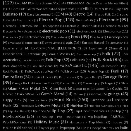
(127)
DREAM POP (Electronic/Pop)
(4)
DREAM POP (Guitar Dreamy Mellow Vibes)
Drill
(4)
(1)
DREAM POP (Guitar Washed-out/Shoegaze Style)
(1)
Drum N Bass / Jungle
(2)
Dubstep
(19)
EDM
(43)
Electro
(14)
Easy Listening
(3)
Electro
Electro Folk
(1)
Electro Pop
(118)
Electronic
(99)
Funk
(4)
Electro Jazz
(1)
Electro-Goth
(1)
Electronic - Folk/Acoustic - Hip-hop/Rap
(1)
Electronic - Rock/Punk
(1)
electronic folk
(2)
electronic pop
(31)
Electronica
(11)
Electronic Folk Acoustic
(1)
electronic rock
(2)
Emo
(89)
Electronicore
(3)
Emo Pop Rock
Electrónica
(2)
ElectroPop
(1)
Emo Pop
(1)
epic
(16)
(9)
emo rock
(5)
Europe Based
(5)
Emo Rap
(1)
entrevistas
(1)
Eurovision
(1)
Experimental
(4)
EXPERIMENTAL (ELECTRONIC)
(3)
Experimental (General)
(1)
Folk
(72)
Experimental Electronic
(8)
Female Vocals
(6)
Folk
Flamenco pop
(1)
Folk Rock
(85)
Folk Pop
(52)
Acoustic
(9)
Folk Punk
(11)
Folk Acústica
(2)
Folk
Folk/Acoustic
(145)
Rock. Americana
(1)
Folk Tradicional
(2)
Folk/Acoustic - Pop -
Funk
(17)
Folk/Acoustic/Pop
(4)
Folktronica
(10)
Rock/Punk
(1)
French Pop
(2)
Garage Rock
Future Bass
(24)
Future House
(3)
Futurebass
(1)
Gangsta Rap
(2)
(89)
Garage Rock. Alternative Rock
(2)
German Pop
(1)
German pop (Schlager)
(1)
Glam
Glam / Hair Metal
(19)
Glam Rock
(6)
Gothic
(3)
(1)
Global Bass
(1)
Gospel
(2)
Gothic Metal
(14)
grunge
(45)
Gothic / Dark Wave
(7)
Groove
(6)
Grime
(1)
Hard Rock
(250)
Hardcore
Happy Punk
(5)
Hardcore
(4)
Harcore Punk
(2)
Punk
(32)
Heavy Metal
(14)
Hip Hop
(3)
Hardstyle
(2)
Hip Hop /Conscious Hip-Hop
Hip-Hop
(27)
Hip- hop
(6)
Hip-Hop / Conscious Hip-Hop
(11)
(2)
Hip Hop Rap
(2)
Hip-hop/Rap
(56)
Hip-hop/Rap - R&B/Soul -
Hip-hop/Rap - Pop - Rock/Punk
(1)
Holiday Music
(31)
World/Spiritual
(3)
House
(9)
Horrorcore / Trap Metal
(2)
Indie
House (Old-school)
(10)
hyperpop
(8)
hyper pop
(1)
IDM
(1)
independet rock
(2)