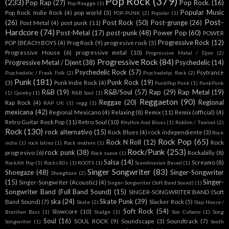
Pop Rock
(379)
(233)
Pop Rap
(27)
Pop Rock.
(16)
Pop Reagge
(1)
Popular Music
Pop Rock. Indie Rock
(4)
pop world
(3)
POP-PUNK
(2)
Popular
(1)
Post-
(26)
Post Rock
(50)
Post-grunge
(26)
Post Metal
(4)
post punk
(11)
Hardcore
(74)
Post-Metal
(17)
post-punk
(48)
Power Pop
(60)
POWER
Progressive Rock
(12)
POP (BEACH BOYS
(4)
Prog Rock
(9)
progresive rock
(5)
Progressive House
(6)
progressive metal
(10)
Progressive Metal / Djen
(2)
Progressive Rock
(84)
Progressive Metal / Djent
(38)
Psychedelic
(14)
Psychedelic Rock
(57)
Psytrance
Psychedelic / Freak Folk
(2)
Psychedelyc Rock
(2)
Punk
(181)
Punk Rock
(19)
(3)
Punk Indie Rock
(4)
PunkPop Punk
(1)
PunkPunk
R&B
(19)
R&B/Soul
(57)
Rap
(29)
Rap Metal
(19)
(1)
Quieky
(1)
R&B Soul
(1)
Reggaeton
(90)
Reggae
(20)
Regional
Rap Rock
(4)
RAP UK
(1)
regg
(1)
mexicana
(42)
Regional Mexicano
(4)
Relaxing
(8)
Remix
(11)
Remix (official)
(4)
Retro Guitar Rock Pop
(11)
Retro Soul
(10)
Rhythm And Blues
(1)
Riddim / Tearout
(2)
Rock
(130)
rock alternativo
(15)
Rock Blues
(4)
rock independiente
(3)
Rock
Rock Pop
(65)
Rock N Roll
(12)
Rock
indie
(1)
rock latino
(1)
Rock modern
(1)
Rock/Punk
(253)
rock punk
(38)
progresivo
(6)
Rockabilly
(8)
Rock suave
(1)
Salsa
(14)
Screamo
(8)
RockAlt Pop
(1)
Rocks 80s
(1)
ROOTS
(1)
Scandinavian Based
(1)
Singer Songwriter
(83)
Shoegaze
(48)
Singer-Songwriter
Shoeghaze
(2)
(15)
Singer-
Singer-Songwriter (Acoustic)
(4)
Singer-Songwriter (Soft Band Sound)
(1)
Songwriter Band (Full Band Sound)
(15)
SINGER-SONGWRITER BAND (Soft
ska
(24)
Skate Punk
(39)
Band Sound)
(7)
Slacker Rock
(5)
Skate
(2)
Slap House /
Soft Rock
(54)
Slowcore
(10)
Brazilian Bass
(1)
Sludge
(1)
Son Cubano
(1)
Song
Soul
(16)
SOUL ROCK
(9)
Soundscape
(3)
Soundtrack
(7)
Songwriter
(1)
South