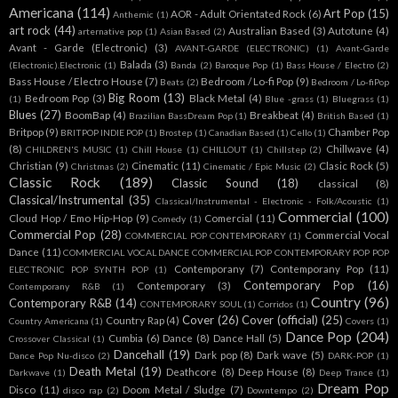
Americana
(114)
Art Pop
(15)
AOR - Adult Orientated Rock
(6)
Anthemic
(1)
art rock
(44)
Australian Based
(3)
Autotune
(4)
arternative pop
(1)
Asian Based
(2)
Avant - Garde (Electronic)
(3)
AVANT-GARDE (ELECTRONIC)
(1)
Avant-Garde
Balada
(3)
(Electronic).Electronic
(1)
Banda
(2)
Baroque Pop
(1)
Bass House / Electro
(2)
Bass House / Electro House
(7)
Bedroom / Lo-fi Pop
(9)
Beats
(2)
Bedroom / Lo-fiPop
Big Room
(13)
Bedroom Pop
(3)
Black Metal
(4)
(1)
Blue -grass
(1)
Bluegrass
(1)
Blues
(27)
BoomBap
(4)
Breakbeat
(4)
Brazilian BassDream Pop
(1)
British Based
(1)
Britpop
(9)
Chamber Pop
BRITPOP INDIE POP
(1)
Brostep
(1)
Canadian Based
(1)
Cello
(1)
(8)
Chillwave
(4)
CHILDREN'S MUSIC
(1)
Chill House
(1)
CHILLOUT
(1)
Chillstep
(2)
Christian
(9)
Cinematic
(11)
Clasic Rock
(5)
Christmas
(2)
Cinematic / Epic Music
(2)
Classic Rock
(189)
Classic Sound
(18)
classical
(8)
Classical/Instrumental
(35)
Classical/Instrumental - Electronic - Folk/Acoustic
(1)
Commercial
(100)
Cloud Hop / Emo Hip-Hop
(9)
Comercial
(11)
Comedy
(1)
Commercial Pop
(28)
Commercial Vocal
COMMERCIAL POP CONTEMPORARY
(1)
Dance
(11)
COMMERCIAL VOCAL DANCE COMMERCIAL POP CONTEMPORARY POP POP
Contemporany
(7)
Contemporany Pop
(11)
ELECTRONIC POP SYNTH POP
(1)
Contemporary Pop
(16)
Contemporary
(3)
Contemporany R&B
(1)
Country
(96)
Contemporary R&B
(14)
CONTEMPORARY SOUL
(1)
Corridos
(1)
Cover
(26)
Cover (official)
(25)
Country Rap
(4)
Country Americana
(1)
Covers
(1)
Dance Pop
(204)
Cumbia
(6)
Dance
(8)
Dance Hall
(5)
Crossover Classical
(1)
Dancehall
(19)
Dark pop
(8)
Dark wave
(5)
Dance Pop Nu-disco
(2)
DARK-POP
(1)
Death Metal
(19)
Deathcore
(8)
Deep House
(8)
Darkwave
(1)
Deep Trance
(1)
Dream Pop
Disco
(11)
Doom Metal / Sludge
(7)
disco rap
(2)
Downtempo
(2)