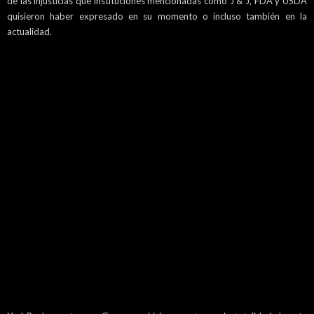
de las injusticias que instituciones mencionadas como J & J, FDA y USDA
quisieron haber expresado en su momento o incluso también en la
actualidad.