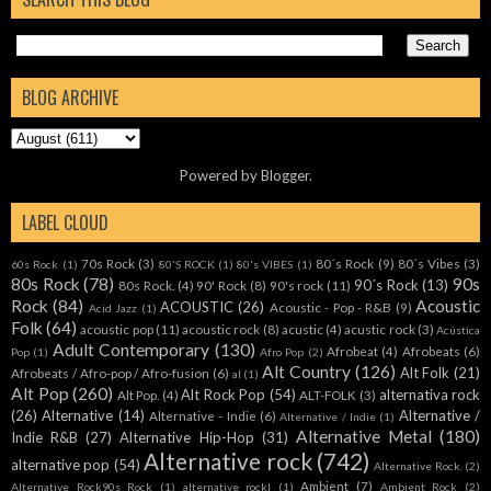
BLOG ARCHIVE
Powered by
Blogger
.
LABEL CLOUD
70s Rock
(3)
80´s Rock
(9)
80´s Vibes
(3)
60s Rock
(1)
80'S ROCK
(1)
80's VIBES
(1)
80s Rock
(78)
90s
90´s Rock
(13)
80s Rock.
(4)
90' Rock
(8)
90's rock
(11)
Rock
(84)
Acoustic
ACOUSTIC
(26)
Acoustic - Pop - R&B
(9)
Acid Jazz
(1)
Folk
(64)
acoustic pop
(11)
acoustic rock
(8)
acustic
(4)
acustic rock
(3)
Acústica
Adult Contemporary
(130)
Afrobeat
(4)
Afrobeats
(6)
Pop
(1)
Afro Pop
(2)
Alt Country
(126)
Alt Folk
(21)
Afrobeats / Afro-pop / Afro-fusion
(6)
al
(1)
Alt Pop
(260)
Alt Rock Pop
(54)
alternativa rock
Alt Pop.
(4)
ALT-FOLK
(3)
(26)
Alternative
(14)
Alternative /
Alternative - Indie
(6)
Alternative / Indie
(1)
Alternative Metal
(180)
Indie R&B
(27)
Alternative Hip-Hop
(31)
Alternative rock
(742)
alternative pop
(54)
Alternative Rock.
(2)
Ambient
(7)
Alternative Rock90s Rock
(1)
alternative rockl
(1)
Ambient Rock
(2)