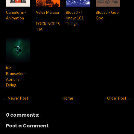
Cuneiform -
Vélez Málaga
Blous3 - I
Blous3 - Goo
Animation
-
Know 101
Goo
FOCKINGBES
Things
TIA
Kid
Brunswick -
April, I'm
Dying
← Newer Post
Home
Older Post →
0 comments:
Post a Comment