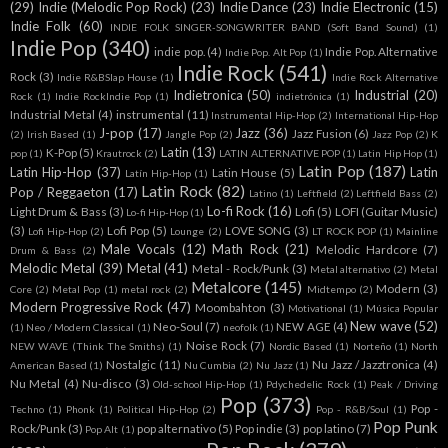
(29)
Indie (Melodic Pop Rock)
(23)
Indie Dance
(23)
Indie Electronic
(15)
Indie Folk
(60)
INDIE FOLK SINGER-SONGWRITER BAND (Soft Band Sound)
(1)
Indie Pop
(340)
indie pop.
(4)
Indie Pop. Alternative
Indie Pop. Alt Pop
(1)
Indie Rock
(541)
Rock
(3)
Indie R&BSlap House
(1)
Indie Rock Alternative
Indietronica
(50)
Industrial
(20)
Rock
(1)
Indie RockIndie Pop
(1)
indietrónica
(1)
Industrial Metal
(4)
instrumental
(11)
Instrumental Hip-Hop
(2)
International Hip-Hop
J-pop
(17)
Jazz
(36)
Jazz Fusion
(6)
(2)
Irish Based
(1)
Jangle Pop
(2)
Jazz Pop
(2)
K
Latin
(13)
K-Pop
(5)
pop
(1)
Krautrock
(2)
LATIN ALTERNATIVE POP
(1)
Latin Hip Hop
(1)
Latin Pop
(187)
Latin Hip-Hop
(37)
Latin
Latin House
(5)
Latín Hip-Hop
(1)
Latin Rock
(82)
Pop / Reggaeton
(17)
Latino
(1)
Leftfield
(2)
Leftfield Bass
(2)
Lo-fi Rock
(16)
Light Drum & Bass
(3)
Lofi
(5)
LOFI (Guitar Music)
Lo-fi Hip-Hop
(1)
(3)
Lofi Pop
(5)
LOVE SONG
(3)
Lofi Hip-Hop
(2)
Lounge
(2)
LT ROCK POP
(1)
Mainline
Male Vocals
(12)
Math Rock
(21)
Melodic Hardcore
(7)
Drum & Bass
(2)
Melodic Metal
(39)
Metal
(41)
Metal - Rock/Punk
(3)
Metal alternativo
(2)
Metal
Metalcore
(145)
Modern
(3)
Core
(2)
Metal Pop
(1)
metal rock
(2)
Midtempo
(2)
Modern Progressive Rock
(47)
Moombahton
(3)
Motivational
(1)
Música Popular
New wave
(52)
Neo-Soul
(7)
NEW AGE
(4)
(1)
Neo / Modern Classical
(1)
neofolk
(1)
Noise Rock
(7)
NEW WAVE (Think The Smiths)
(1)
Nordic Based
(1)
Norteño
(1)
North
Nostalgic
(11)
Nu Jazz / Jazztronica
(4)
American Based
(1)
Nu Cumbia
(2)
Nu Jazz
(1)
Nu Metal
(4)
Nu-disco
(3)
Old-school Hip-Hop
(1)
Pdychedelic Rock
(1)
Peak / Driving
Pop
(373)
Pop -
Techno
(1)
Phonk
(1)
Political Hip-Hop
(2)
Pop - R&B/Soul
(1)
Pop Punk
Rock/Punk
(3)
pop alternativo
(5)
Pop indie
(3)
pop latino
(7)
Pop Alt
(1)