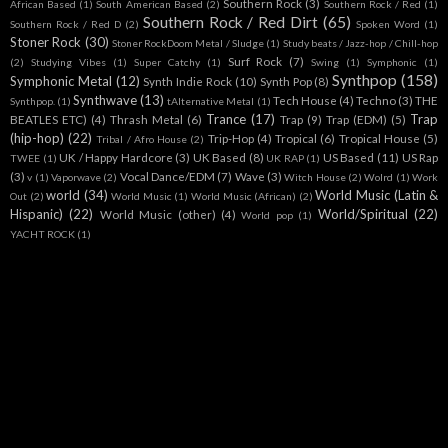
Southern Rock
(3)
African Based
(1)
South American Based
(2)
Southern Rock / Red
(1)
Southern Rock / Red Dirt
(65)
Southern Rock / Red D
(2)
Spoken Word
(1)
Stoner Rock
(30)
Stoner RockDoom Metal / Sludge
(1)
Study beats / Jazz-hop / Chill-hop
Surf Rock
(7)
(2)
Studying Vibes
(1)
Super Catchy
(1)
Swing
(1)
Symphonic
(1)
Synthpop
(158)
Symphonic Metal
(12)
Synth Indie Rock
(10)
Synth Pop
(8)
Synthwave
(13)
Tech House
(4)
Techno
(3)
THE
Synthpop.
(1)
tAlternative Metal
(1)
Trance
(17)
Trap
BEATLES ETC)
(4)
Thrash Metal
(6)
Trap
(9)
Trap (EDM)
(5)
(hip-hop)
(22)
Trip-Hop
(4)
Tropical
(6)
Tropical House
(5)
Tribal / Afro House
(2)
UK / Happy Hardcore
(3)
UK Based
(8)
US Based
(11)
US Rap
TWEE
(1)
UK RAP
(1)
(3)
Vocal Dance/EDM
(7)
Wave
(3)
v
(1)
Vaporwave
(2)
Witch House
(2)
Wolrd
(1)
Work
world
(34)
World Music (Latin &
Out
(2)
World Music
(1)
World Music (African)
(2)
Hispanic)
(22)
World/Spiritual
(22)
World Music (other)
(4)
World pop
(1)
YACHT ROCK
(1)