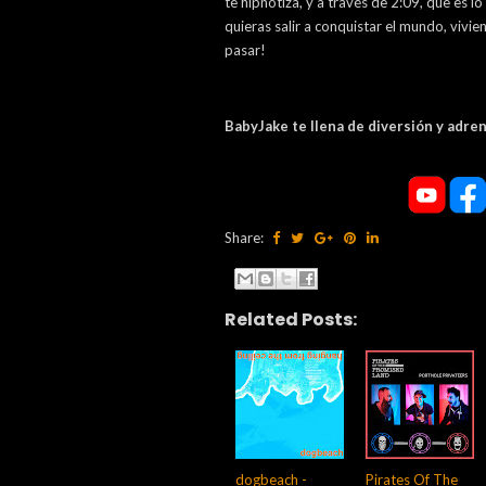
te hipnotiza, y a través de 2:09, que es l
quieras salir a conquistar el mundo, viv
pasar!
BabyJake te llena de diversión y adr
Share:
Related Posts:
dogbeach -
Pirates Of The