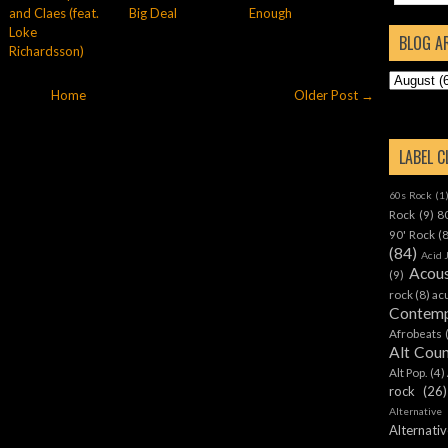
and Claes (feat.
Big Deal
Enough
Loke
BLOG A
Richardsson)
Home
Older Post →
LABEL 
60s Rock
(1
Rock
(9)
8
90' Rock
(
(84)
Acid 
Acous
(9)
rock
(8)
ac
Contemp
Afrobeats
Alt Cou
Alt Pop.
(4)
rock
(26)
Alternative
Alternat