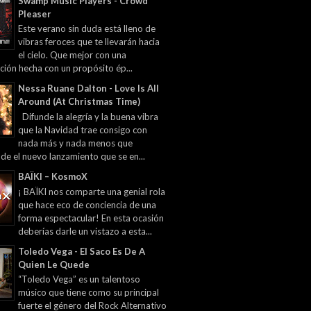
Swamp Music Players - Crowd
Pleaser
Este verano sin duda está lleno de
vibras feroces que te llevarán hacia
el cielo. Que mejor con una
ción hecha con un propósito ép...
Nessa Ruane Dalton - Love Is All
Around (At Christmas Time)
Difunde la alegría y la buena vibra
que la Navidad trae consigo con
nada más y nada menos que
 de el nuevo lanzamiento que se en...
BAÏKI – KosmoX
¡ BAÏKI nos comparte una genial rola
que hace eco de conciencia de una
forma espectacular! En esta ocasión
deberías darle un vistazo a esta...
Toledo Vega - El Saco Es De A
Quien Le Quede
“Toledo Vega” es un talentoso
músico que tiene como su principal
fuerte el género del Rock Alternativo