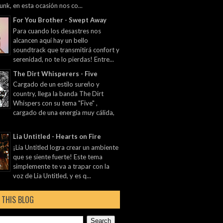
unk, en esta ocasión nos co...
For You Brother - Swept Away
Para cuando los desastres nos
alcancen aquí hay un bello
soundtrack que transmitirá confort y
serenidad, no te lo pierdas! Entre...
The Dirt Whisperers - Five
Cargado de un estilo sureño y
country, llega la banda The Dirt
Whispers con su tema "Five" ,
cargado de una energía muy cálida,
Lia Untitled - Hearts on Fire
¡Lia Untitled logra crear un ambiente
que se siente fuerte! Este tema
simplemente te va a trapar con la
voz de Lia Untitled, y es q...
 THIS BLOG