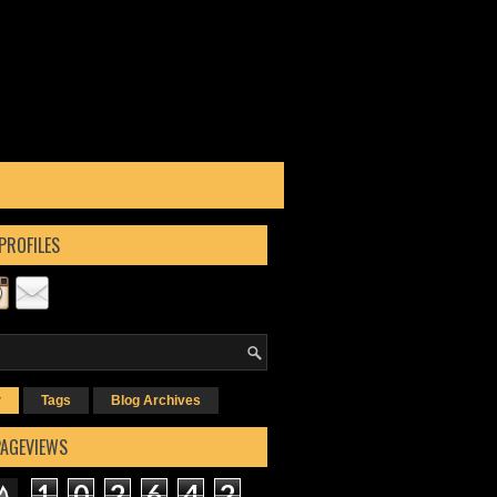
PROFILES
r
Tags
Blog Archives
PAGEVIEWS
1
0
2
6
4
2