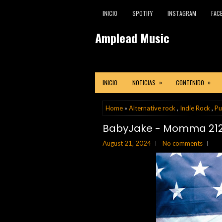
INICIO
SPOTIFY
INSTAGRAM
FAC
Amplead Music
»
»
INICIO
NOTICIAS
CONTENIDO
Home
»
Alternative rock
,
Indie Rock
,
Pu
BabyJake - Momma 21
August 21, 2024
No comments