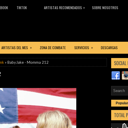
»
EBOOK
TIKTOK
ARTISTAS RECOMENDADOS
SOBRE NOSOTROS
»
»
ARTISTAS DEL MES
ZONA DE COMBATE
SERVICIOS
DESCARGAS
SOCIAL 
nk
» BabyJake - Momma 212
2
Popula
TOTAL 