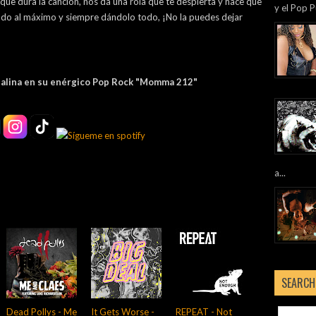
o que dura la canción, nos da una rola que te despierta y hace que
y el Pop P
iendo al máximo y siempre dándolo todo, ¡No la puedes dejar
enalina en su enérgico Pop Rock "Momma 212"
a...
SEARCH
Dead Pollys - Me
It Gets Worse -
REPEAT - Not