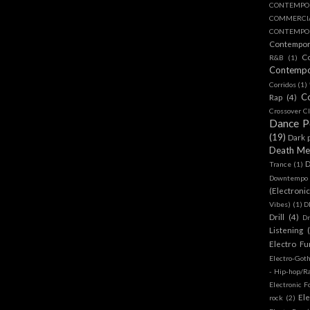
CONTEMPO
COMMERC
CONTEMPOR
Contempo
C
R&B
(1)
Contemp
Corridos
(1)
C
Rap
(4)
Crossover Cl
Dance 
(19)
Dark 
Death Me
D
Trance
(1)
Downtempo
(Electroni
Vibes)
(1)
D
Drill
(4)
D
Listening
Electro Fu
Electro-Got
- Hip-hop/R
Electronic F
Ele
rock
(2)