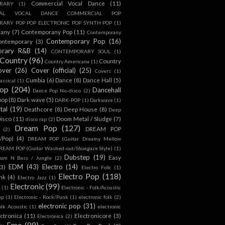
Commercial Vocal Dance
(11)
RARY
(1)
IAL VOCAL DANCE COMMERCIAL POP
ARY POP POP ELECTRONIC POP SYNTH POP
(1)
rany
(7)
Contemporany Pop
(11)
Contemporany
Contemporary Pop
(16)
ontemporary
(3)
orary R&B
(14)
CONTEMPORARY SOUL
(1)
Country
(96)
Country
Country Americana
(1)
over
(26)
Cover (official)
(25)
Covers
(1)
Cumbia
(6)
Dance
(8)
Dance Hall
(5)
assical
(1)
Pop
(204)
Dancehall
Dance Pop Nu-disco
(2)
pop
(8)
Dark wave
(5)
DARK-POP
(1)
Darkwave
(1)
tal
(19)
Deathcore
(8)
Deep House
(8)
Deep
isco
(11)
Doom Metal / Sludge
(7)
disco rap
(2)
Dream Pop
(127)
DREAM POP
(2)
c/Pop)
(4)
DREAM POP (Guitar Dreamy Mellow
REAM POP (Guitar Washed-out/Shoegaze Style)
(1)
Dubstep
(19)
Easy
rum N Bass / Jungle
(2)
EDM
(43)
Electro
(14)
(3)
Electro Folk
(1)
Electro Pop
(118)
nk
(4)
Electro Jazz
(1)
Electronic
(99)
h
(1)
Electronic - Folk/Acoustic
ap
(1)
Electronic - Rock/Punk
(1)
electronic folk
(2)
electronic pop
(31)
olk Acoustic
(1)
electronic
ctronica
(11)
Electronicore
(3)
Electrónica
(2)
Emo
(89)