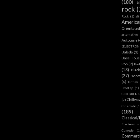
(180)
a
rock
(
Rock
(1)
al
America
Orientate
arternative
Autotune
(
(ELECTRON
Balada
(3)
Bass House
Pop
(9)
Bed
(13)
Blac
(27)
Boom
(4)
British
Brostep
(1)
CHILDREN'
Chillwa
(2)
Cinematic /
(189)
Classical/
Electronic -
Comedy
(1
Commerc