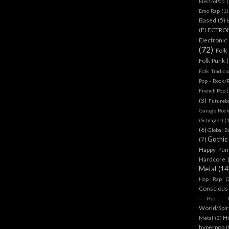
ElectroPop
(
Emo Rap
(1)
Based
(5)
(ELECTRO
Electronic
(72)
Folk
Folk Punk
Folk Tradici
Pop - Rock/
French Pop
(
(3)
Futureb
Garage Rock
(Schlager)
(
(6)
Global B
Gothic
(7)
Happy Pun
Hardcore
Metal
(14
Hop Rap
(
Conscious
- Pop - R
World/Spir
H
Metal
(2)
hyperpop
(