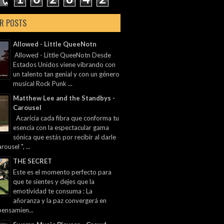
R POSTS
Allowed - Little QueeNotn
Allowed - Little QueeNotn Desde
Estados Unidos viene vibrando con
un talento tan genial y con un género
musical Rock Punk ...
Matthew Lee and the Standbys -
Carousel
Acaricia cada fibra que conforma tu
esencia con la espectacular gama
sónica que estás por recibir al darle
rousel ", ...
THE SECRET
Este es el momento perfecto para
que te sientes y dejes que la
emotividad te consuma : La
añoranza y la paz convergerá en
pensamien...