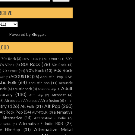
RCHIVE
Powered by
Blogger
.
CLOUD
70s Rock
(3)
80´s
)
80'S ROCK
(1)
80's VIBES
(1)
80s Rock
(78)
0´s Vibes
(3)
80s Rock.
(4)
90s Rock
90´s Rock
(13)
8)
90's rock
(11)
ACOUSTIC
(26)
Acoustic - Pop - R&B
Jazz
(1)
tic Folk
(64)
acoustic pop
(11)
acoustic
Adult
ustic
(4)
acustic rock
(3)
Acústica Pop
(1)
orary
(130)
Afrobeat
(4)
Afro Pop
(2)
(6)
Afrobeats / Afro-pop / Afro-fusion
(6)
al
(1)
ntry
(126)
Alt Pop
(260)
Alt Folk
(21)
Alt Rock Pop
(54)
alternativa
ALT-FOLK
(3)
Alternative
(14)
Alternative - Indie
(6)
Alternative / Indie R&B
(27)
 / Indie
(1)
Alternative Metal
ive Hip-Hop
(31)