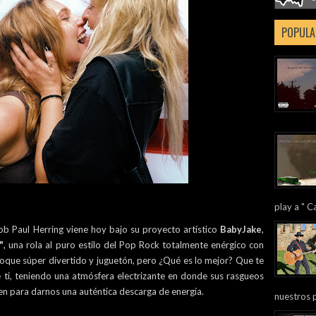
POPULA
play a " Ca
cob Paul Herring viene hoy bajo su proyecto artístico
BabyJake
,
"
, una rola al puro estilo del Pop Rock totalmente enérgico con
 toque súper divertido y juguetón, pero ¿Qué es lo mejor? Que te
e ti, teniendo una atmósfera electrizante en donde sus rasgueos
unen para darnos una auténtica descarga de energía.
nuestros 