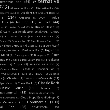
Alternative
lternative pop
(54)
742)
Alternative Rock.
(2)
Alternative Rock90s
Ambient
(7)
ternative rockl
(1)
Ambient Rock
(2)
na
(114)
AOR - Adult
Anthemic
(1)
Art Pop
(15)
art rock
(44)
d Rock
(6)
Australian Based
(3)
 pop
(1)
Asian Based
(2)
4)
Avant - Garde (Electronic)
(3)
AVANT-GARDE
IC)
(1)
Avant-Garde (Electronic).Electronic
(1)
Banda
(2)
Baroque Pop
(1)
Bass House / Electro
(2)
 / Electro House
(7)
Bedroom / Lo-fi
Beats
(2)
Big Room
Bedroom Pop
(3)
room / Lo-fiPop
(1)
Blues
k Metal
(4)
Blue -grass
(1)
Bluegrass
(1)
Bap
(4)
Breakbeat
Brazilian BassDream Pop
(1)
Britpop
(9)
 Based
(1)
BRITPOP INDIE POP
(1)
Chamber Pop
(8)
Canadian Based
(1)
Cello
(1)
S MUSIC
(1)
Chill House
(1)
CHILLOUT
(1)
Chillstep
ve
(4)
Christian
(9)
Cinematic
(11)
Christmas
(2)
Classic Rock
Clasic Rock
(5)
 Epic Music
(2)
Classic Sound
(18)
classical
(8)
Instrumental
(35)
Classical/Instrumental -
Cloud Hop / Emo Hip-Hop
(9)
 Folk/Acoustic
(1)
Commercial
(100)
Comercial
(11)
)
ial Pop
(28)
COMMERCIAL POP