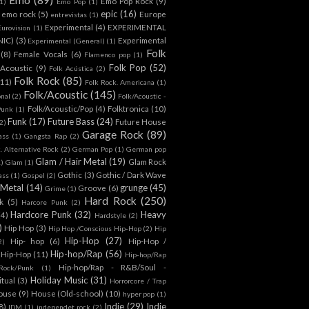
Emo Pop Rock
(9)
1)
Emo Pop
(1)
epic
(16)
emo rock
(5)
Europe
entrevistas
(1)
Experimental
(4)
EXPERIMENTAL
Eurovision
(1)
NIC)
(3)
Experimental
Experimental (General)
(1)
Folk
(8)
Female Vocals
(6)
Flamenco pop
(1)
Folk Pop
(52)
 Acoustic
(9)
Folk Acústica
(2)
Folk Rock
(85)
(11)
Folk Rock. Americana
(1)
Folk/Acoustic
(145)
onal
(2)
Folk/Acoustic -
Folk/Acoustic/Pop
(4)
Folktronica
(10)
Punk
(1)
Funk
(17)
Future Bass
(24)
Future House
2)
Garage Rock
(89)
ass
(1)
Gangsta Rap
(2)
. Alternative Rock
(2)
German Pop
(1)
German pop
Glam / Hair Metal
(19)
Glam Rock
1)
Glam
(1)
Gothic
(3)
Gothic / Dark Wave
ass
(1)
Gospel
(2)
 Metal
(14)
grunge
(45)
Groove
(6)
Grime
(1)
Hard Rock
(250)
k
(5)
Harcore Punk
(2)
Hardcore Punk
(32)
Heavy
(4)
Hardstyle
(2)
)
Hip Hop
(3)
Hip Hop /Conscious Hip-Hop
(2)
Hip
Hip-Hop
(27)
Hip- hop
(6)
Hip-Hop /
2)
Hip-hop/Rap
(56)
 Hip-Hop
(11)
Hip-hop/Rap
Hip-hop/Rap - R&B/Soul -
ock/Punk
(1)
Holiday Music
(31)
itual
(3)
Horrorcore / Trap
ouse
(9)
House (Old-school)
(10)
hyper pop
(1)
Indie
(29)
Indie
8)
IDM
(1)
independet rock
(2)