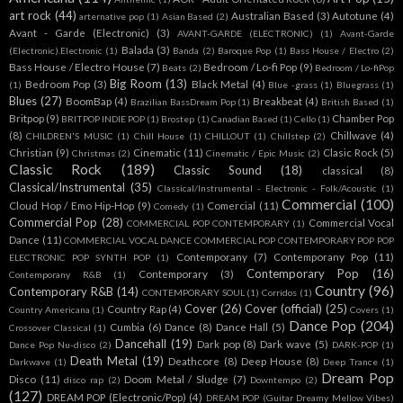
art rock
(44)
Australian Based
(3)
Autotune
(4)
arternative pop
(1)
Asian Based
(2)
Avant - Garde (Electronic)
(3)
AVANT-GARDE (ELECTRONIC)
(1)
Avant-Garde
Balada
(3)
(Electronic).Electronic
(1)
Banda
(2)
Baroque Pop
(1)
Bass House / Electro
(2)
Bass House / Electro House
(7)
Bedroom / Lo-fi Pop
(9)
Beats
(2)
Bedroom / Lo-fiPop
Big Room
(13)
Bedroom Pop
(3)
Black Metal
(4)
(1)
Blue -grass
(1)
Bluegrass
(1)
Blues
(27)
BoomBap
(4)
Breakbeat
(4)
Brazilian BassDream Pop
(1)
British Based
(1)
Britpop
(9)
Chamber Pop
BRITPOP INDIE POP
(1)
Brostep
(1)
Canadian Based
(1)
Cello
(1)
(8)
Chillwave
(4)
CHILDREN'S MUSIC
(1)
Chill House
(1)
CHILLOUT
(1)
Chillstep
(2)
Christian
(9)
Cinematic
(11)
Clasic Rock
(5)
Christmas
(2)
Cinematic / Epic Music
(2)
Classic Rock
(189)
Classic Sound
(18)
classical
(8)
Classical/Instrumental
(35)
Classical/Instrumental - Electronic - Folk/Acoustic
(1)
Commercial
(100)
Cloud Hop / Emo Hip-Hop
(9)
Comercial
(11)
Comedy
(1)
Commercial Pop
(28)
Commercial Vocal
COMMERCIAL POP CONTEMPORARY
(1)
Dance
(11)
COMMERCIAL VOCAL DANCE COMMERCIAL POP CONTEMPORARY POP POP
Contemporany
(7)
Contemporany Pop
(11)
ELECTRONIC POP SYNTH POP
(1)
Contemporary Pop
(16)
Contemporary
(3)
Contemporany R&B
(1)
Country
(96)
Contemporary R&B
(14)
CONTEMPORARY SOUL
(1)
Corridos
(1)
Cover
(26)
Cover (official)
(25)
Country Rap
(4)
Country Americana
(1)
Covers
(1)
Dance Pop
(204)
Cumbia
(6)
Dance
(8)
Dance Hall
(5)
Crossover Classical
(1)
Dancehall
(19)
Dark pop
(8)
Dark wave
(5)
Dance Pop Nu-disco
(2)
DARK-POP
(1)
Death Metal
(19)
Deathcore
(8)
Deep House
(8)
Darkwave
(1)
Deep Trance
(1)
Dream Pop
Disco
(11)
Doom Metal / Sludge
(7)
disco rap
(2)
Downtempo
(2)
(127)
DREAM POP (Electronic/Pop)
(4)
DREAM POP (Guitar Dreamy Mellow Vibes)