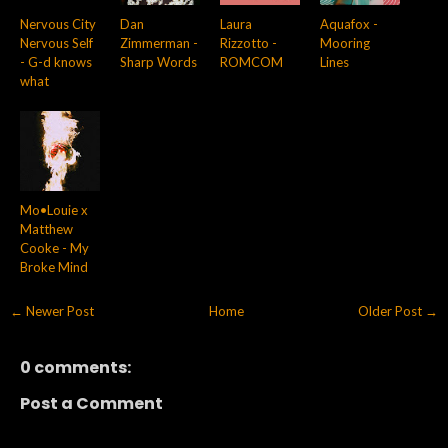
Nervous City
Dan
Laura
Aquafox -
Nervous Self
Zimmerman -
Rizzotto -
Mooring
- G-d knows
Sharp Words
ROMCOM
Lines
what
Mo•Louie x
Matthew
Cooke - My
Broke Mind
← Newer Post
Home
Older Post →
0 comments:
Post a Comment