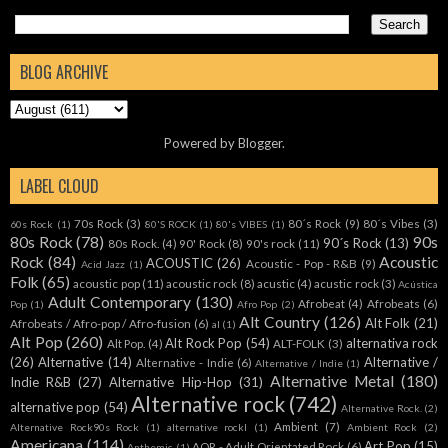
BLOG ARCHIVE
Powered by
Blogger
.
LABEL CLOUD
70s Rock
(3)
80´s Rock
(9)
80´s Vibes
(3)
60s Rock
(1)
80'S ROCK
(1)
80's VIBES
(1)
80s Rock
(78)
90s
90´s Rock
(13)
80s Rock.
(4)
90' Rock
(8)
90's rock
(11)
Rock
(84)
Acoustic
ACOUSTIC
(26)
Acoustic - Pop - R&B
(9)
Acid Jazz
(1)
Folk
(65)
acoustic pop
(11)
acoustic rock
(8)
acustic
(4)
acustic rock
(3)
Acústica
Adult Contemporary
(130)
Afrobeat
(4)
Afrobeats
(6)
Pop
(1)
Afro Pop
(2)
Alt Country
(126)
Alt Folk
(21)
Afrobeats / Afro-pop / Afro-fusion
(6)
al
(1)
Alt Pop
(260)
Alt Rock Pop
(54)
alternativa rock
Alt Pop.
(4)
ALT-FOLK
(3)
(26)
Alternative
(14)
Alternative /
Alternative - Indie
(6)
Alternative / Indie
(1)
Alternative Metal
(180)
Indie R&B
(27)
Alternative Hip-Hop
(31)
Alternative rock
(742)
alternative pop
(54)
Alternative Rock.
(2)
Ambient
(7)
Alternative Rock90s Rock
(1)
alternative rockl
(1)
Ambient Rock
(2)
Americana
(114)
Art Pop
(15)
AOR - Adult Orientated Rock
(6)
Anthemic
(1)