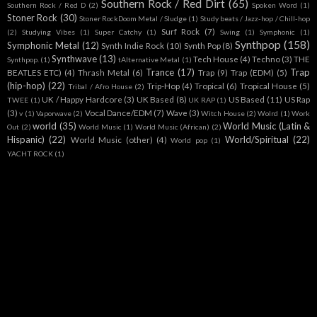
Southern Rock / Red Dirt
(65)
Southern Rock / Red D
(2)
Spoken Word
(1)
Stoner Rock
(30)
Stoner RockDoom Metal / Sludge
(1)
Study beats / Jazz-hop / Chill-hop
Surf Rock
(7)
(2)
Studying Vibes
(1)
Super Catchy
(1)
Swing
(1)
Symphonic
(1)
Synthpop
(158)
Symphonic Metal
(12)
Synth Indie Rock
(10)
Synth Pop
(8)
Synthwave
(13)
Tech House
(4)
Techno
(3)
THE
Synthpop.
(1)
tAlternative Metal
(1)
Trance
(17)
Trap
BEATLES ETC)
(4)
Thrash Metal
(6)
Trap
(9)
Trap (EDM)
(5)
(hip-hop)
(22)
Trip-Hop
(4)
Tropical
(6)
Tropical House
(5)
Tribal / Afro House
(2)
UK / Happy Hardcore
(3)
UK Based
(8)
US Based
(11)
US Rap
TWEE
(1)
UK RAP
(1)
(3)
Vocal Dance/EDM
(7)
Wave
(3)
v
(1)
Vaporwave
(2)
Witch House
(2)
Wolrd
(1)
Work
world
(35)
World Music (Latin &
Out
(2)
World Music
(1)
World Music (African)
(2)
Hispanic)
(22)
World/Spiritual
(22)
World Music (other)
(4)
World pop
(1)
YACHT ROCK
(1)