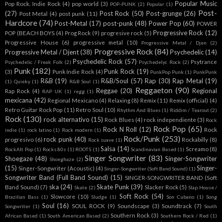
Popular Music
Pop Rock. Indie Rock
(4)
pop world
(3)
POP-PUNK
(2)
Popular
(1)
Post-
(27)
Post Rock
(50)
Post-grunge
(26)
Post Metal
(4)
post punk
(11)
Hardcore
(74)
Post-Metal
(17)
post-punk
(48)
Power Pop
(60)
POWER
Progressive Rock
(12)
POP (BEACH BOYS
(4)
Prog Rock
(9)
progresive rock
(5)
Progressive House
(6)
progressive metal
(10)
Progressive Metal / Djen
(2)
Progressive Rock
(84)
Progressive Metal / Djent
(38)
Psychedelic
(14)
Psychedelic Rock
(57)
Psytrance
Psychedelic / Freak Folk
(2)
Psychedelyc Rock
(2)
Punk
(182)
Punk Rock
(19)
(3)
Punk Indie Rock
(4)
PunkPop Punk
(1)
PunkPunk
R&B
(19)
R&B/Soul
(57)
Rap
(30)
Rap Metal
(19)
(1)
Quieky
(1)
R&B Soul
(1)
Reggaeton
(90)
Reggae
(20)
Regional
Rap Rock
(4)
RAP UK
(1)
regg
(1)
mexicana
(42)
Regional Mexicano
(4)
Relaxing
(8)
Remix
(11)
Remix (official)
(4)
Retro Guitar Rock Pop
(11)
Retro Soul
(10)
Rhythm And Blues
(1)
Riddim / Tearout
(2)
Rock
(130)
rock alternativo
(15)
Rock Blues
(4)
rock independiente
(3)
Rock
Rock Pop
(65)
Rock N Roll
(12)
Rock
indie
(1)
rock latino
(1)
Rock modern
(1)
Rock/Punk
(253)
rock punk
(40)
progresivo
(6)
Rockabilly
(8)
Rock suave
(1)
Salsa
(14)
Screamo
(8)
RockAlt Pop
(1)
Rocks 80s
(1)
ROOTS
(1)
Scandinavian Based
(1)
Singer Songwriter
(83)
Shoegaze
(48)
Singer-Songwriter
Shoeghaze
(2)
(15)
Singer-
Singer-Songwriter (Acoustic)
(4)
Singer-Songwriter (Soft Band Sound)
(1)
Songwriter Band (Full Band Sound)
(15)
SINGER-SONGWRITER BAND (Soft
ska
(24)
Skate Punk
(39)
Band Sound)
(7)
Slacker Rock
(5)
Skate
(2)
Slap House /
Soft Rock
(54)
Slowcore
(10)
Brazilian Bass
(1)
Sludge
(1)
Son Cubano
(1)
Song
Soul
(16)
SOUL ROCK
(9)
Soundscape
(3)
Soundtrack
(7)
Songwriter
(1)
South
Southern Rock
(3)
African Based
(1)
South American Based
(2)
Southern Rock / Red
(1)