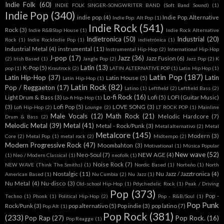
Indie Folk
(60)
INDIE FOLK SINGER-SONGWRITER BAND (Soft Band Sound)
(1)
Indie Pop
(340)
indie pop.
(4)
Indie Pop. Alternative
Indie Pop. Alt Pop
(1)
Indie Rock
(541)
Rock
(3)
Indie R&BSlap House
(1)
Indie Rock Alternative
Indietronica
(50)
Industrial
(20)
Rock
(1)
Indie RockIndie Pop
(1)
indietrónica
(1)
Industrial Metal
(4)
instrumental
(11)
Instrumental Hip-Hop
(2)
International Hip-Hop
J-pop
(17)
Jazz
(36)
Jazz Fusion
(6)
(2)
Irish Based
(1)
Jangle Pop
(2)
Jazz Pop
(2)
K
Latin
(13)
K-Pop
(5)
pop
(1)
Krautrock
(2)
LATIN ALTERNATIVE POP
(1)
Latin Hip Hop
(1)
Latin Pop
(187)
Latin Hip-Hop
(37)
Latin
Latin House
(5)
Latín Hip-Hop
(1)
Latin Rock
(82)
Pop / Reggaeton
(17)
Latino
(1)
Leftfield
(2)
Leftfield Bass
(2)
Lo-fi Rock
(16)
Light Drum & Bass
(3)
Lofi
(5)
LOFI (Guitar Music)
Lo-fi Hip-Hop
(1)
(3)
Lofi Pop
(5)
LOVE SONG
(3)
Lofi Hip-Hop
(2)
Lounge
(2)
LT ROCK POP
(1)
Mainline
Male Vocals
(12)
Math Rock
(21)
Melodic Hardcore
(7)
Drum & Bass
(2)
Melodic Metal
(39)
Metal
(41)
Metal - Rock/Punk
(3)
Metal alternativo
(2)
Metal
Metalcore
(145)
Modern
(3)
Core
(2)
Metal Pop
(1)
metal rock
(2)
Midtempo
(2)
Modern Progressive Rock
(47)
Moombahton
(3)
Motivational
(1)
Música Popular
New wave
(52)
Neo-Soul
(7)
NEW AGE
(4)
(1)
Neo / Modern Classical
(1)
neofolk
(1)
Noise Rock
(7)
NEW WAVE (Think The Smiths)
(1)
Nordic Based
(1)
Norteño
(1)
North
Nostalgic
(11)
Nu Jazz / Jazztronica
(4)
American Based
(1)
Nu Cumbia
(2)
Nu Jazz
(1)
Nu Metal
(4)
Nu-disco
(3)
Old-school Hip-Hop
(1)
Pdychedelic Rock
(1)
Peak / Driving
Pop
(373)
Pop -
Techno
(1)
Phonk
(1)
Political Hip-Hop
(2)
Pop - R&B/Soul
(1)
Pop Punk
Rock/Punk
(3)
pop alternativo
(5)
Pop indie
(3)
pop latino
(7)
Pop Alt
(1)
Pop Rock
(381)
(233)
Pop Rap
(27)
Pop Rock.
(16)
Pop Reagge
(1)