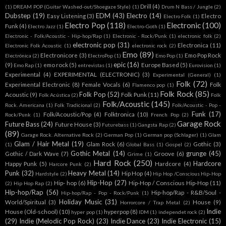
Drill
(4)
(1)
DREAM POP (Guitar Washed-out/Shoegaze Style)
(1)
Drum N Bass / Jungle
(2)
Dubstep
(19)
EDM
(43)
Electro
(14)
Easy Listening
(3)
Electro
Electro Folk
(1)
Electro Pop
(118)
Electronic
(100)
Funk
(4)
Electro Jazz
(1)
Electro-Goth
(1)
Electronic - Folk/Acoustic - Hip-hop/Rap
(1)
Electronic - Rock/Punk
(1)
electronic folk
(2)
electronic pop
(31)
Electronica
(11)
Electronic Folk Acoustic
(1)
electronic rock
(2)
Emo
(89)
Electronicore
(3)
Emo Pop Rock
Electrónica
(2)
ElectroPop
(1)
Emo Pop
(1)
epic
(16)
(9)
emo rock
(5)
Europe Based
(5)
Emo Rap
(1)
entrevistas
(1)
Eurovision
(1)
Experimental
(4)
EXPERIMENTAL (ELECTRONIC)
(3)
Experimental (General)
(1)
Folk
(72)
Experimental Electronic
(8)
Female Vocals
(6)
Folk
Flamenco pop
(1)
Folk Rock
(85)
Folk Pop
(52)
Acoustic
(9)
Folk Punk
(11)
Folk Acústica
(2)
Folk
Folk/Acoustic
(145)
Rock. Americana
(1)
Folk Tradicional
(2)
Folk/Acoustic - Pop -
Funk
(17)
Folk/Acoustic/Pop
(4)
Folktronica
(10)
Rock/Punk
(1)
French Pop
(2)
Garage Rock
Future Bass
(24)
Future House
(3)
Futurebass
(1)
Gangsta Rap
(2)
(89)
Garage Rock. Alternative Rock
(2)
German Pop
(1)
German pop (Schlager)
(1)
Glam
Glam / Hair Metal
(19)
Glam Rock
(6)
Gothic
(3)
(1)
Global Bass
(1)
Gospel
(2)
Gothic Metal
(14)
grunge
(45)
Gothic / Dark Wave
(7)
Groove
(6)
Grime
(1)
Hard Rock
(250)
Hardcore
Happy Punk
(5)
Hardcore
(4)
Harcore Punk
(2)
Punk
(32)
Heavy Metal
(14)
Hip Hop
(4)
Hardstyle
(2)
Hip Hop /Conscious Hip-Hop
Hip-Hop
(27)
Hip- hop
(6)
Hip-Hop / Conscious Hip-Hop
(11)
(2)
Hip Hop Rap
(2)
Hip-hop/Rap
(56)
Hip-hop/Rap - R&B/Soul -
Hip-hop/Rap - Pop - Rock/Punk
(1)
Holiday Music
(31)
World/Spiritual
(3)
House
(9)
Horrorcore / Trap Metal
(2)
Indie
House (Old-school)
(10)
hyperpop
(8)
hyper pop
(1)
IDM
(1)
independet rock
(2)
(29)
Indie (Melodic Pop Rock)
(23)
Indie Dance
(23)
Indie Electronic
(15)