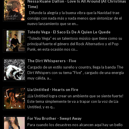
Nessa Ruane Dalton - Love Is All Around (At Christmas
Time)
Difunde la alegría y la buena vibra que la Navidad trae
consigo con nada más y nada menos que sintonizar de el
nuevo lanzamiento que se en...
Toledo Vega - El Saco Es De A Quien Le Quede
“Toledo Vega” es un talentoso músico que tiene como su
principal fuerte el género del Rock Alternativo y el Pop
Punk, en esta ocasión nos co...
The Dirt Whisperers - Five
Cargado de un estilo sureño y country, llega la banda The
Dirt Whispers con su tema "Five" , cargado de una energía
muy cálida, a...
Lia Untitled - Hearts on Fire
¡Lia Untitled logra crear un ambiente que se siente fuerte!
Este tema simplemente te va a trapar con la voz de Lia
Untitled, y es q...
For You Brother - Swept Away
Para cuando los desastres nos alcancen aquí hay un bello