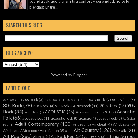
soundtrack que transmitirá confort y serenidad, no te lo
pierdas! Entre...
SEARCH THIS BLOG
BLOG ARCHIVE
Powered by
Blogger
.
LABEL CLOUD
70s Rock
(3)
80´s Rock
(9)
80´s Vibes
(3)
60s Rock
(1)
80'S ROCK
(1)
80's VIBES
(1)
80s Rock
(78)
90s
90´s Rock
(13)
80s Rock.
(4)
90' Rock
(8)
90's rock
(11)
Rock
(84)
Acoustic
ACOUSTIC
(26)
Acoustic - Pop - R&B
(9)
Acid Jazz
(1)
Folk
(66)
acoustic pop
(11)
acoustic rock
(8)
acustic
(4)
acustic rock
(3)
Acústica
Adult Contemporary
(130)
Afrobeat
(4)
Afrobeats
(6)
Pop
(1)
Afro Pop
(2)
Alt Country
(126)
Alt Folk
(21)
Afrobeats / Afro-pop / Afro-fusion
(6)
al
(1)
Alt Pop
(260)
Alt Rock Pop
(54)
alternativa rock
Alt Pop.
(4)
ALT-FOLK
(3)