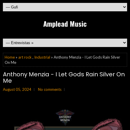
Amplead Music
Home
»
art rock
,
Industrial
» Anthony Menzia - I Let Gods Rain Silver
On Me
Anthony Menzia - I Let Gods Rain Silver On
Me
August 05, 2024
No comments