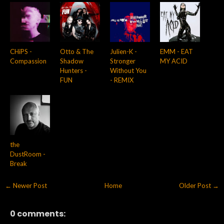
CHiPS -
Otto & The
Julien-K -
EMM - EAT
Compassion
Shadow
Stronger
MY ACID
Hunters -
Without You
FUN
- REMIX
the
DustRoom -
Break
← Newer Post
Home
Older Post →
0 comments: