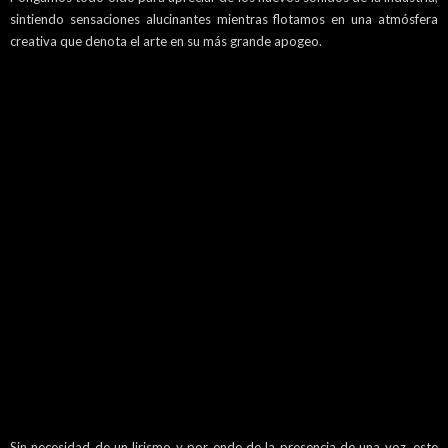
sintiendo sensaciones alucinantes mientras flotamos en una atmósfera
creativa que denota el arte en su más grande apogeo.
Sin necesidad de un lirismo y por ende de la presencia de una voz, este