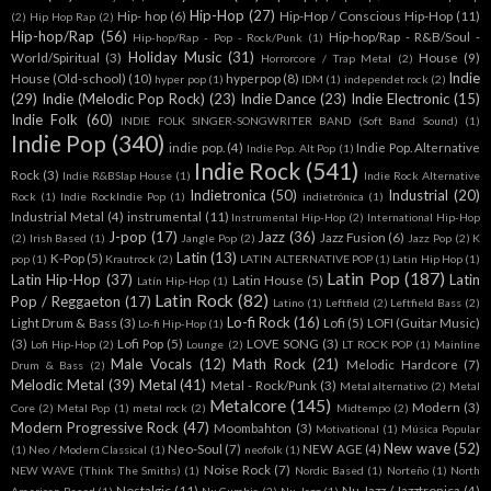
Hip-Hop
(27)
Hip- hop
(6)
Hip-Hop / Conscious Hip-Hop
(11)
(2)
Hip Hop Rap
(2)
Hip-hop/Rap
(56)
Hip-hop/Rap - R&B/Soul -
Hip-hop/Rap - Pop - Rock/Punk
(1)
Holiday Music
(31)
World/Spiritual
(3)
House
(9)
Horrorcore / Trap Metal
(2)
Indie
House (Old-school)
(10)
hyperpop
(8)
hyper pop
(1)
IDM
(1)
independet rock
(2)
(29)
Indie (Melodic Pop Rock)
(23)
Indie Dance
(23)
Indie Electronic
(15)
Indie Folk
(60)
INDIE FOLK SINGER-SONGWRITER BAND (Soft Band Sound)
(1)
Indie Pop
(340)
indie pop.
(4)
Indie Pop. Alternative
Indie Pop. Alt Pop
(1)
Indie Rock
(541)
Rock
(3)
Indie R&BSlap House
(1)
Indie Rock Alternative
Indietronica
(50)
Industrial
(20)
Rock
(1)
Indie RockIndie Pop
(1)
indietrónica
(1)
Industrial Metal
(4)
instrumental
(11)
Instrumental Hip-Hop
(2)
International Hip-Hop
J-pop
(17)
Jazz
(36)
Jazz Fusion
(6)
(2)
Irish Based
(1)
Jangle Pop
(2)
Jazz Pop
(2)
K
Latin
(13)
K-Pop
(5)
pop
(1)
Krautrock
(2)
LATIN ALTERNATIVE POP
(1)
Latin Hip Hop
(1)
Latin Pop
(187)
Latin Hip-Hop
(37)
Latin
Latin House
(5)
Latín Hip-Hop
(1)
Latin Rock
(82)
Pop / Reggaeton
(17)
Latino
(1)
Leftfield
(2)
Leftfield Bass
(2)
Lo-fi Rock
(16)
Light Drum & Bass
(3)
Lofi
(5)
LOFI (Guitar Music)
Lo-fi Hip-Hop
(1)
(3)
Lofi Pop
(5)
LOVE SONG
(3)
Lofi Hip-Hop
(2)
Lounge
(2)
LT ROCK POP
(1)
Mainline
Male Vocals
(12)
Math Rock
(21)
Melodic Hardcore
(7)
Drum & Bass
(2)
Melodic Metal
(39)
Metal
(41)
Metal - Rock/Punk
(3)
Metal alternativo
(2)
Metal
Metalcore
(145)
Modern
(3)
Core
(2)
Metal Pop
(1)
metal rock
(2)
Midtempo
(2)
Modern Progressive Rock
(47)
Moombahton
(3)
Motivational
(1)
Música Popular
New wave
(52)
Neo-Soul
(7)
NEW AGE
(4)
(1)
Neo / Modern Classical
(1)
neofolk
(1)
Noise Rock
(7)
NEW WAVE (Think The Smiths)
(1)
Nordic Based
(1)
Norteño
(1)
North
Nostalgic
(11)
Nu Jazz / Jazztronica
(4)