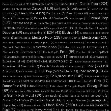
Dance Pop
(204)
Cumbia
(6)
Dance
(8)
Dance Hall
(5)
Crossover Classical
(1)
Dancehall
(19)
Dark pop
(8)
Dark wave
(5)
Dance Pop Nu-disco
(2)
DARK-POP
(1)
Death Metal
(19)
Deathcore
(8)
Deep House
(8)
Darkwave
(1)
Deep Trance
(1)
Dream Pop
Disco
(11)
Doom Metal / Sludge
(7)
disco rap
(2)
Downtempo
(2)
(127)
DREAM POP (Electronic/Pop)
(4)
DREAM POP (Guitar Dreamy Mellow Vibes)
Drill
(4)
(1)
DREAM POP (Guitar Washed-out/Shoegaze Style)
(1)
Drum N Bass / Jungle
(2)
Dubstep
(19)
EDM
(43)
Electro
(14)
Easy Listening
(3)
Electro
Electro Folk
(1)
Electro Pop
(118)
Electronic
(100)
Funk
(4)
Electro Jazz
(1)
Electro-Goth
(1)
Electronic - Folk/Acoustic - Hip-hop/Rap
(1)
Electronic - Rock/Punk
(1)
electronic folk
(2)
electronic pop
(31)
Electronica
(11)
Electronic Folk Acoustic
(1)
electronic rock
(2)
Emo
(89)
Electronicore
(3)
Emo Pop Rock
Electrónica
(2)
ElectroPop
(1)
Emo Pop
(1)
epic
(16)
(9)
emo rock
(5)
Europe Based
(5)
Emo Rap
(1)
entrevistas
(1)
Eurovision
(1)
Experimental
(4)
EXPERIMENTAL (ELECTRONIC)
(3)
Experimental (General)
(1)
Folk
(72)
Experimental Electronic
(8)
Female Vocals
(6)
Folk
Flamenco pop
(1)
Folk Rock
(85)
Folk Pop
(52)
Acoustic
(9)
Folk Punk
(11)
Folk Acústica
(2)
Folk
Folk/Acoustic
(145)
Rock. Americana
(1)
Folk Tradicional
(2)
Folk/Acoustic - Pop -
Funk
(17)
Folk/Acoustic/Pop
(4)
Folktronica
(10)
Rock/Punk
(1)
French Pop
(2)
Garage Rock
Future Bass
(24)
Future House
(3)
Futurebass
(1)
Gangsta Rap
(2)
(89)
Garage Rock. Alternative Rock
(2)
German Pop
(1)
German pop (Schlager)
(1)
Glam
Glam / Hair Metal
(19)
Glam Rock
(6)
Gothic
(3)
(1)
Global Bass
(1)
Gospel
(2)
Gothic Metal
(14)
grunge
(45)
Gothic / Dark Wave
(7)
Groove
(6)
Grime
(1)
Hard Rock
(250)
Hardcore
Happy Punk
(5)
Hardcore
(4)
Harcore Punk
(2)
Punk
(32)
Heavy Metal
(14)
Hip Hop
(4)
Hardstyle
(2)
Hip Hop /Conscious Hip-Hop