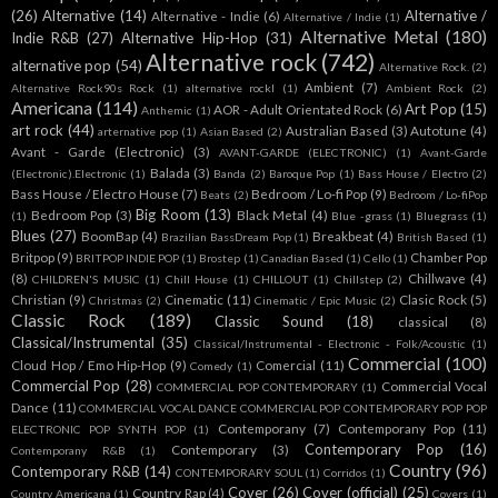
(26)
Alternative
(14)
Alternative /
Alternative - Indie
(6)
Alternative / Indie
(1)
Alternative Metal
(180)
Indie R&B
(27)
Alternative Hip-Hop
(31)
Alternative rock
(742)
alternative pop
(54)
Alternative Rock.
(2)
Ambient
(7)
Alternative Rock90s Rock
(1)
alternative rockl
(1)
Ambient Rock
(2)
Americana
(114)
Art Pop
(15)
AOR - Adult Orientated Rock
(6)
Anthemic
(1)
art rock
(44)
Australian Based
(3)
Autotune
(4)
arternative pop
(1)
Asian Based
(2)
Avant - Garde (Electronic)
(3)
AVANT-GARDE (ELECTRONIC)
(1)
Avant-Garde
Balada
(3)
(Electronic).Electronic
(1)
Banda
(2)
Baroque Pop
(1)
Bass House / Electro
(2)
Bass House / Electro House
(7)
Bedroom / Lo-fi Pop
(9)
Beats
(2)
Bedroom / Lo-fiPop
Big Room
(13)
Bedroom Pop
(3)
Black Metal
(4)
(1)
Blue -grass
(1)
Bluegrass
(1)
Blues
(27)
BoomBap
(4)
Breakbeat
(4)
Brazilian BassDream Pop
(1)
British Based
(1)
Britpop
(9)
Chamber Pop
BRITPOP INDIE POP
(1)
Brostep
(1)
Canadian Based
(1)
Cello
(1)
(8)
Chillwave
(4)
CHILDREN'S MUSIC
(1)
Chill House
(1)
CHILLOUT
(1)
Chillstep
(2)
Christian
(9)
Cinematic
(11)
Clasic Rock
(5)
Christmas
(2)
Cinematic / Epic Music
(2)
Classic Rock
(189)
Classic Sound
(18)
classical
(8)
Classical/Instrumental
(35)
Classical/Instrumental - Electronic - Folk/Acoustic
(1)
Commercial
(100)
Cloud Hop / Emo Hip-Hop
(9)
Comercial
(11)
Comedy
(1)
Commercial Pop
(28)
Commercial Vocal
COMMERCIAL POP CONTEMPORARY
(1)
Dance
(11)
COMMERCIAL VOCAL DANCE COMMERCIAL POP CONTEMPORARY POP POP
Contemporany
(7)
Contemporany Pop
(11)
ELECTRONIC POP SYNTH POP
(1)
Contemporary Pop
(16)
Contemporary
(3)
Contemporany R&B
(1)
Country
(96)
Contemporary R&B
(14)
CONTEMPORARY SOUL
(1)
Corridos
(1)
Cover
(26)
Cover (official)
(25)
Country Rap
(4)
Country Americana
(1)
Covers
(1)