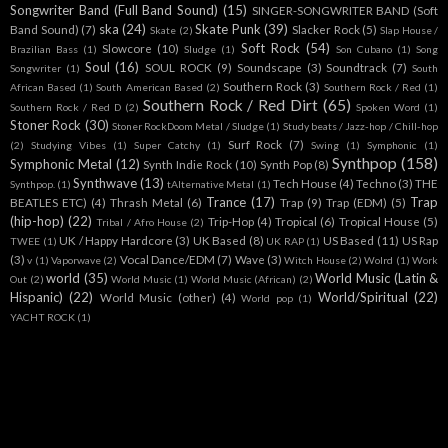
Songwriter Band (Full Band Sound)
(15)
SINGER-SONGWRITER BAND (Soft
ska
(24)
Skate Punk
(39)
Band Sound)
(7)
Slacker Rock
(5)
Skate
(2)
Slap House /
Soft Rock
(54)
Slowcore
(10)
Brazilian Bass
(1)
Sludge
(1)
Son Cubano
(1)
Song
Soul
(16)
SOUL ROCK
(9)
Soundscape
(3)
Soundtrack
(7)
Songwriter
(1)
South
Southern Rock
(3)
African Based
(1)
South American Based
(2)
Southern Rock / Red
(1)
Southern Rock / Red Dirt
(65)
Southern Rock / Red D
(2)
Spoken Word
(1)
Stoner Rock
(30)
Stoner RockDoom Metal / Sludge
(1)
Study beats / Jazz-hop / Chill-hop
Surf Rock
(7)
(2)
Studying Vibes
(1)
Super Catchy
(1)
Swing
(1)
Symphonic
(1)
Synthpop
(158)
Symphonic Metal
(12)
Synth Indie Rock
(10)
Synth Pop
(8)
Synthwave
(13)
Tech House
(4)
Techno
(3)
THE
Synthpop.
(1)
tAlternative Metal
(1)
Trance
(17)
Trap
BEATLES ETC)
(4)
Thrash Metal
(6)
Trap
(9)
Trap (EDM)
(5)
(hip-hop)
(22)
Trip-Hop
(4)
Tropical
(6)
Tropical House
(5)
Tribal / Afro House
(2)
UK / Happy Hardcore
(3)
UK Based
(8)
US Based
(11)
US Rap
TWEE
(1)
UK RAP
(1)
(3)
Vocal Dance/EDM
(7)
Wave
(3)
v
(1)
Vaporwave
(2)
Witch House
(2)
Wolrd
(1)
Work
world
(35)
World Music (Latin &
Out
(2)
World Music
(1)
World Music (African)
(2)
Hispanic)
(22)
World/Spiritual
(22)
World Music (other)
(4)
World pop
(1)
YACHT ROCK
(1)