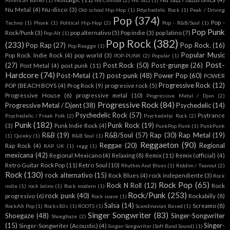
American Based
(1)
Nu Cumbia
(2)
Nu Jazz
(1)
Nu Metal
(4)
Nu-disco
(3)
Old-school Hip-Hop
(1)
Pdychedelic Rock
(1)
Peak / Driving
Pop
(374)
Pop -
Techno
(1)
Phonk
(1)
Political Hip-Hop
(2)
Pop - R&B/Soul
(1)
Pop Punk
Rock/Punk
(3)
pop alternativo
(5)
Pop indie
(3)
pop latino
(7)
Pop Alt
(1)
Pop Rock
(382)
(233)
Pop Rap
(27)
Pop Rock.
(16)
Pop Reagge
(1)
Popular Music
Pop Rock. Indie Rock
(4)
pop world
(3)
POP-PUNK
(2)
Popular
(1)
Post-
(27)
Post Rock
(50)
Post-grunge
(26)
Post Metal
(4)
post punk
(11)
Hardcore
(74)
Post-Metal
(17)
post-punk
(48)
Power Pop
(60)
POWER
Progressive Rock
(12)
POP (BEACH BOYS
(4)
Prog Rock
(9)
progresive rock
(5)
Progressive House
(6)
progressive metal
(10)
Progressive Metal / Djen
(2)
Progressive Rock
(84)
Progressive Metal / Djent
(38)
Psychedelic
(14)
Psychedelic Rock
(57)
Psytrance
Psychedelic / Freak Folk
(2)
Psychedelyc Rock
(2)
Punk
(182)
Punk Rock
(19)
(3)
Punk Indie Rock
(4)
PunkPop Punk
(1)
PunkPunk
R&B
(19)
R&B/Soul
(57)
Rap
(30)
Rap Metal
(19)
(1)
Quieky
(1)
R&B Soul
(1)
Reggaeton
(90)
Reggae
(20)
Regional
Rap Rock
(4)
RAP UK
(1)
regg
(1)
mexicana
(42)
Regional Mexicano
(4)
Relaxing
(8)
Remix
(11)
Remix (official)
(4)
Retro Guitar Rock Pop
(11)
Retro Soul
(10)
Rhythm And Blues
(1)
Riddim / Tearout
(2)
Rock
(130)
rock alternativo
(15)
Rock Blues
(4)
rock independiente
(3)
Rock
Rock Pop
(65)
Rock N Roll
(12)
Rock
indie
(1)
rock latino
(1)
Rock modern
(1)
Rock/Punk
(253)
rock punk
(40)
progresivo
(6)
Rockabilly
(8)
Rock suave
(1)
Salsa
(14)
Screamo
(8)
RockAlt Pop
(1)
Rocks 80s
(1)
ROOTS
(1)
Scandinavian Based
(1)
Singer Songwriter
(83)
Shoegaze
(48)
Singer-Songwriter
Shoeghaze
(2)
(15)
Singer-
Singer-Songwriter (Acoustic)
(4)
Singer-Songwriter (Soft Band Sound)
(1)