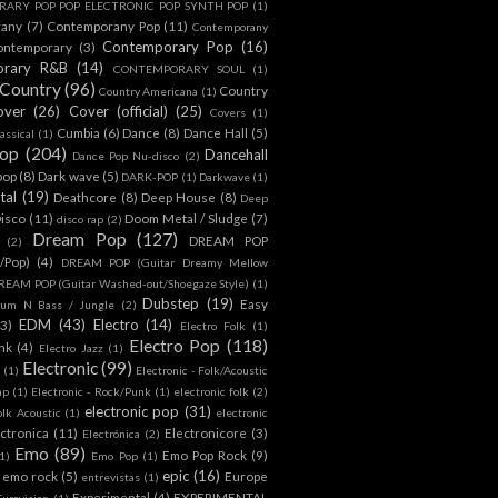
ARY POP POP ELECTRONIC POP SYNTH POP
(1)
rany
(7)
Contemporany Pop
(11)
Contemporany
Contemporary Pop
(16)
ontemporary
(3)
orary R&B
(14)
CONTEMPORARY SOUL
(1)
Country
(96)
Country
Country Americana
(1)
over
(26)
Cover (official)
(25)
Covers
(1)
Cumbia
(6)
Dance
(8)
Dance Hall
(5)
assical
(1)
Pop
(204)
Dancehall
Dance Pop Nu-disco
(2)
pop
(8)
Dark wave
(5)
DARK-POP
(1)
Darkwave
(1)
tal
(19)
Deathcore
(8)
Deep House
(8)
Deep
isco
(11)
Doom Metal / Sludge
(7)
disco rap
(2)
Dream Pop
(127)
DREAM POP
(2)
c/Pop)
(4)
DREAM POP (Guitar Dreamy Mellow
REAM POP (Guitar Washed-out/Shoegaze Style)
(1)
Dubstep
(19)
Easy
rum N Bass / Jungle
(2)
EDM
(43)
Electro
(14)
(3)
Electro Folk
(1)
Electro Pop
(118)
nk
(4)
Electro Jazz
(1)
Electronic
(99)
h
(1)
Electronic - Folk/Acoustic
ap
(1)
Electronic - Rock/Punk
(1)
electronic folk
(2)
electronic pop
(31)
olk Acoustic
(1)
electronic
ctronica
(11)
Electronicore
(3)
Electrónica
(2)
Emo
(89)
Emo Pop Rock
(9)
1)
Emo Pop
(1)
epic
(16)
emo rock
(5)
Europe
entrevistas
(1)
Experimental
(4)
EXPERIMENTAL
Eurovision
(1)