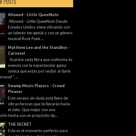
R POSTS
Allowed - Little QueeNotn
Allowed - Little QueeNotn Desde
Estados Unidos viene vibrando con
un talento tan genial y con un género
musical Rock Punk ...
Matthew Lee and the Standbys -
Carousel
Acaricia cada fibra que conforma tu
esencia con la espectacular gama
sónica que estás por recibir al darle
rousel ", ...
Swamp Music Players - Crowd
Pleaser
Este verano sin duda está lleno de
vibras feroces que te llevarán hacia
el cielo. Que mejor con una
ción hecha con un propósito ép...
THE SECRET
Este es el momento perfecto para