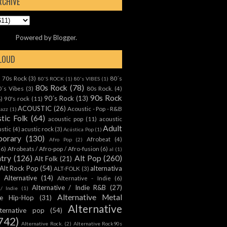
RCHIVE
Powered by
Blogger
.
CLOUD
70s Rock
(3)
80´s
)
80'S ROCK
(1)
80's VIBES
(1)
80s Rock
(78)
0´s Vibes
(3)
80s Rock.
(4)
90s Rock
90´s Rock
(13)
8)
90's rock
(11)
ACOUSTIC
(26)
Acoustic - Pop - R&B
Jazz
(1)
tic Folk
(64)
acoustic pop
(11)
acoustic
Adult
ustic
(4)
acustic rock
(3)
Acústica Pop
(1)
orary
(130)
Afrobeat
(4)
Afro Pop
(2)
(6)
Afrobeats / Afro-pop / Afro-fusion
(6)
al
(1)
ntry
(126)
Alt Pop
(260)
Alt Folk
(21)
Alt Rock Pop
(54)
alternativa
ALT-FOLK
(3)
Alternative
(14)
Alternative - Indie
(6)
Alternative / Indie R&B
(27)
 / Indie
(1)
Alternative Metal
ive Hip-Hop
(31)
Alternative
lternative pop
(54)
742)
Alternative Rock.
(2)
Alternative Rock90s