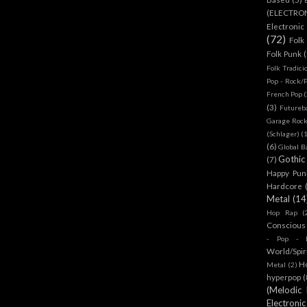
(ELECTRO
Electronic
(72)
Folk
Folk Punk
Folk Tradici
Pop - Rock/
French Pop
(
(3)
Futureb
Garage Rock
(Schlager)
(
(6)
Global B
Gothic
(7)
Happy Pun
Hardcore
Metal
(14
Hop Rap
(
Conscious
- Pop - R
World/Spir
H
Metal
(2)
hyperpop
(
(Melodic
Electronic