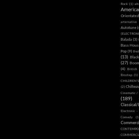
Rock
(1)
al
America
Orientate
arternative
Autotune
(
(ELECTRON
Balada
(3)
Bass House
Pop
(9)
Bed
(13)
Blac
(27)
Boom
(4)
British
Brostep
(1)
CHILDREN'
Chillwa
(2)
Cinematic /
(189)
Classical/
Electronic -
Comedy
(1
Commerc
CONTEMPO
COMMERC