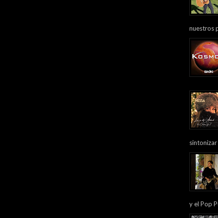
nuestros 
sintonizar
y el Pop P