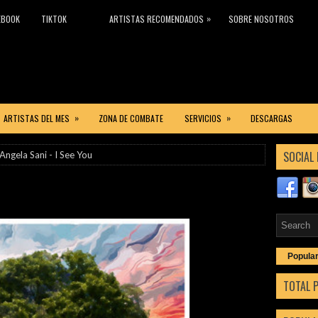
»
EBOOK
TIKTOK
ARTISTAS RECOMENDADOS
SOBRE NOSOTROS
»
»
ARTISTAS DEL MES
ZONA DE COMBATE
SERVICIOS
DESCARGAS
SOCIAL 
Angela Sani - I See You
Popula
TOTAL 