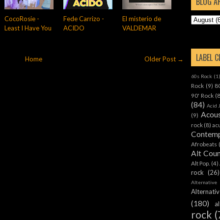
BLOG A
CocoRosie -
Fede Carrizo -
El misterio de
Least I Have You
ACIDO
VALDEMAR
LABEL 
Home
Older Post →
60s Rock
(1
Rock
(9)
8
90' Rock
(
(84)
Acid 
Acous
(9)
rock
(8)
ac
Contemp
Afrobeats
Alt Cou
Alt Pop.
(4)
rock
(26)
Alternative
Alternat
(180)
a
rock
(