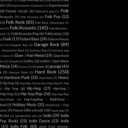
NIC)
(3)
Experimental
Experimental (General)
(1)
Folk
(8)
Female Vocals
(6)
Flamenco pop
(1)
Folk Pop
(52)
 Acoustic
(9)
Folk Acústica
(2)
Folk Rock
(85)
(11)
Folk Rock. Americana
(1)
Folk/Acoustic
(145)
onal
(2)
Folk/Acoustic -
Folk/Acoustic/Pop
(4)
Folktronica
(10)
Punk
(1)
Funk
(17)
Future Bass
(24)
Future House
2)
Garage Rock
(89)
ass
(1)
Gangsta Rap
(2)
. Alternative Rock
(2)
German Pop
(1)
German pop
Glam / Hair Metal
(19)
Glam Rock
1)
Glam
(1)
Gothic
(3)
Gothic / Dark Wave
ass
(1)
Gospel
(2)
 Metal
(14)
grunge
(45)
Groove
(6)
Grime
(1)
Hard Rock
(250)
k
(5)
Harcore Punk
(2)
Hardcore Punk
(32)
Heavy
(4)
Hardstyle
(2)
)
Hip Hop
(3)
Hip Hop /Conscious Hip-Hop
(2)
Hip
Hip-Hop
(27)
Hip- hop
(6)
Hip-Hop /
2)
Hip-hop/Rap
(56)
 Hip-Hop
(11)
Hip-hop/Rap
Hip-hop/Rap - R&B/Soul -
ock/Punk
(1)
Holiday Music
(31)
itual
(3)
Horrorcore / Trap
ouse
(9)
House (Old-school)
(10)
hyper pop
(1)
Indie
(29)
Indie
8)
IDM
(1)
independet rock
(2)
 Pop Rock)
(23)
Indie Dance
(23)
Indie
(15)
Indie Folk
(60)
INDIE FOLK SINGER-