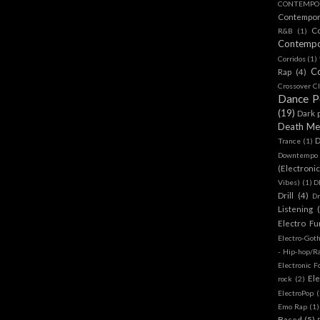
CONTEMPOR
Contempo
C
R&B
(1)
Contemp
Corridos
(1)
C
Rap
(4)
Crossover Cl
Dance 
(19)
Dark 
Death Me
D
Trance
(1)
Downtempo
(Electroni
Vibes)
(1)
D
Drill
(4)
D
Listening
Electro Fu
Electro-Got
- Hip-hop/R
Electronic F
Ele
rock
(2)
ElectroPop
(
Emo Rap
(1)
Based
(5)