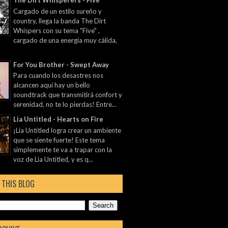
The Dirt Whisperers - Five
Cargado de un estilo sureño y
country, llega la banda The Dirt
Whispers con su tema "Five" ,
cargado de una energía muy cálida,
For You Brother - Swept Away
Para cuando los desastres nos
alcancen aquí hay un bello
soundtrack que transmitirá confort y
serenidad, no te lo pierdas! Entre...
Lia Untitled - Hearts on Fire
¡Lia Untitled logra crear un ambiente
que se siente fuerte! Este tema
simplemente te va a trapar con la
voz de Lia Untitled, y es q...
 THIS BLOG