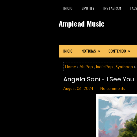
INICIO
SPOTIFY
INSTAGRAM
FAC
Amplead Music
»
»
INICIO
NOTICIAS
CONTENIDO
Home
»
Alt Pop
,
Indie Pop
,
Synthpop
» 
Angela Sani - I See You
August 06, 2024
No comments