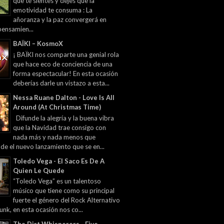
que te sientes y dejes que la
emotividad te consuma : La
añoranza y la paz convergerá en
pensamien...
BAÏKI – KosmoX
¡ BAÏKI nos comparte una genial rola
que hace eco de conciencia de una
forma espectacular! En esta ocasión
deberías darle un vistazo a esta...
Nessa Ruane Dalton - Love Is All
Around (At Christmas Time)
Difunde la alegría y la buena vibra
que la Navidad trae consigo con
nada más y nada menos que
 de el nuevo lanzamiento que se en...
Toledo Vega - El Saco Es De A
Quien Le Quede
“Toledo Vega” es un talentoso
músico que tiene como su principal
fuerte el género del Rock Alternativo
unk, en esta ocasión nos co...