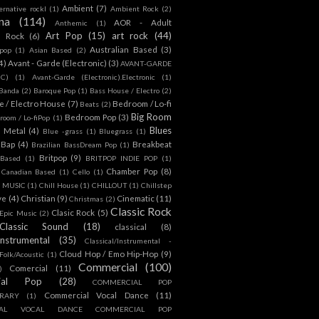
Ambient
(7)
ternative rockl
(1)
Ambient Rock
(2)
na
(114)
AOR - Adult
Anthemic
(1)
Art Pop
(15)
art rock
(44)
d Rock
(6)
Australian Based
(3)
 pop
(1)
Asian Based
(2)
4)
Avant - Garde (Electronic)
(3)
AVANT-GARDE
IC)
(1)
Avant-Garde (Electronic).Electronic
(1)
Banda
(2)
Baroque Pop
(1)
Bass House / Electro
(2)
 / Electro House
(7)
Bedroom / Lo-fi
Beats
(2)
Big Room
Bedroom Pop
(3)
room / Lo-fiPop
(1)
Blues
k Metal
(4)
Blue -grass
(1)
Bluegrass
(1)
Bap
(4)
Breakbeat
Brazilian BassDream Pop
(1)
Britpop
(9)
 Based
(1)
BRITPOP INDIE POP
(1)
Chamber Pop
(8)
Canadian Based
(1)
Cello
(1)
S MUSIC
(1)
Chill House
(1)
CHILLOUT
(1)
Chillstep
ve
(4)
Christian
(9)
Cinematic
(11)
Christmas
(2)
Classic Rock
Clasic Rock
(5)
 Epic Music
(2)
Classic Sound
(18)
classical
(8)
Instrumental
(35)
Classical/Instrumental -
Cloud Hop / Emo Hip-Hop
(9)
 Folk/Acoustic
(1)
Commercial
(100)
Comercial
(11)
)
ial Pop
(28)
COMMERCIAL POP
Commercial Vocal Dance
(11)
RARY
(1)
IAL VOCAL DANCE COMMERCIAL POP