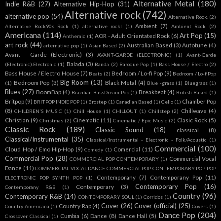
Alternative Metal
(180)
Indie R&B
(27)
Alternative Hip-Hop
(31)
Alternative rock
(742)
alternative pop
(54)
Alternative Rock.
(2)
Ambient
(7)
Alternative Rock90s Rock
(1)
alternative rockl
(1)
Ambient Rock
(2)
Americana
(114)
Art Pop
(15)
AOR - Adult Orientated Rock
(6)
Anthemic
(1)
art rock
(44)
Australian Based
(3)
Autotune
(4)
arternative pop
(1)
Asian Based
(2)
Avant - Garde (Electronic)
(3)
AVANT-GARDE (ELECTRONIC)
(1)
Avant-Garde
Balada
(3)
(Electronic).Electronic
(1)
Banda
(2)
Baroque Pop
(1)
Bass House / Electro
(2)
Bass House / Electro House
(7)
Bedroom / Lo-fi Pop
(9)
Beats
(2)
Bedroom / Lo-fiPop
Big Room
(13)
Bedroom Pop
(3)
Black Metal
(4)
(1)
Blue -grass
(1)
Bluegrass
(1)
Blues
(27)
BoomBap
(4)
Breakbeat
(4)
Brazilian BassDream Pop
(1)
British Based
(1)
Britpop
(9)
Chamber Pop
BRITPOP INDIE POP
(1)
Brostep
(1)
Canadian Based
(1)
Cello
(1)
(8)
Chillwave
(4)
CHILDREN'S MUSIC
(1)
Chill House
(1)
CHILLOUT
(1)
Chillstep
(2)
Christian
(9)
Cinematic
(11)
Clasic Rock
(5)
Christmas
(2)
Cinematic / Epic Music
(2)
Classic Rock
(189)
Classic Sound
(18)
classical
(8)
Classical/Instrumental
(35)
Classical/Instrumental - Electronic - Folk/Acoustic
(1)
Commercial
(100)
Cloud Hop / Emo Hip-Hop
(9)
Comercial
(11)
Comedy
(1)
Commercial Pop
(28)
Commercial Vocal
COMMERCIAL POP CONTEMPORARY
(1)
Dance
(11)
COMMERCIAL VOCAL DANCE COMMERCIAL POP CONTEMPORARY POP POP
Contemporany
(7)
Contemporany Pop
(11)
ELECTRONIC POP SYNTH POP
(1)
Contemporary Pop
(16)
Contemporary
(3)
Contemporany R&B
(1)
Country
(96)
Contemporary R&B
(14)
CONTEMPORARY SOUL
(1)
Corridos
(1)
Cover
(26)
Cover (official)
(25)
Country Rap
(4)
Country Americana
(1)
Covers
(1)
Dance Pop
(204)
Cumbia
(6)
Dance
(8)
Dance Hall
(5)
Crossover Classical
(1)