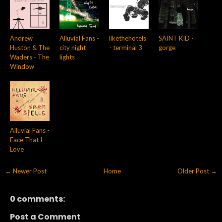
Andrew
Alluvial Fans -
likethehotels
SAINT KID -
Huston & The
city night
- terminal 3
gorge
Waders - The
lights
Window
Alluvial Fans -
Face That I
Love
← Newer Post
Home
Older Post →
0 comments:
Post a Comment