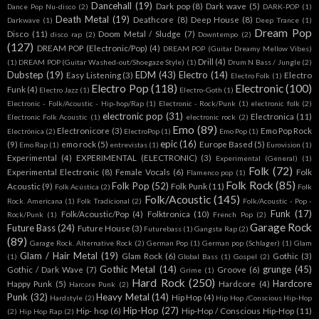
Dancehall
(19)
Dark pop
(8)
Dark wave
(5)
Dance Pop Nu-disco
(2)
DARK-POP
(1)
Death Metal
(19)
Deathcore
(8)
Deep House
(8)
Darkwave
(1)
Deep Trance
(1)
Dream Pop
Disco
(11)
Doom Metal / Sludge
(7)
disco rap
(2)
Downtempo
(2)
(127)
DREAM POP (Electronic/Pop)
(4)
DREAM POP (Guitar Dreamy Mellow Vibes)
Drill
(4)
(1)
DREAM POP (Guitar Washed-out/Shoegaze Style)
(1)
Drum N Bass / Jungle
(2)
Dubstep
(19)
EDM
(43)
Electro
(14)
Easy Listening
(3)
Electro
Electro Folk
(1)
Electro Pop
(118)
Electronic
(100)
Funk
(4)
Electro Jazz
(1)
Electro-Goth
(1)
Electronic - Folk/Acoustic - Hip-hop/Rap
(1)
Electronic - Rock/Punk
(1)
electronic folk
(2)
electronic pop
(31)
Electronica
(11)
Electronic Folk Acoustic
(1)
electronic rock
(2)
Emo
(89)
Electronicore
(3)
Emo Pop Rock
Electrónica
(2)
ElectroPop
(1)
Emo Pop
(1)
epic
(16)
(9)
emo rock
(5)
Europe Based
(5)
Emo Rap
(1)
entrevistas
(1)
Eurovision
(1)
Experimental
(4)
EXPERIMENTAL (ELECTRONIC)
(3)
Experimental (General)
(1)
Folk
(72)
Experimental Electronic
(8)
Female Vocals
(6)
Folk
Flamenco pop
(1)
Folk Rock
(85)
Folk Pop
(52)
Acoustic
(9)
Folk Punk
(11)
Folk Acústica
(2)
Folk
Folk/Acoustic
(145)
Rock. Americana
(1)
Folk Tradicional
(2)
Folk/Acoustic - Pop -
Funk
(17)
Folk/Acoustic/Pop
(4)
Folktronica
(10)
Rock/Punk
(1)
French Pop
(2)
Garage Rock
Future Bass
(24)
Future House
(3)
Futurebass
(1)
Gangsta Rap
(2)
(89)
Garage Rock. Alternative Rock
(2)
German Pop
(1)
German pop (Schlager)
(1)
Glam
Glam / Hair Metal
(19)
Glam Rock
(6)
Gothic
(3)
(1)
Global Bass
(1)
Gospel
(2)
Gothic Metal
(14)
grunge
(45)
Gothic / Dark Wave
(7)
Groove
(6)
Grime
(1)
Hard Rock
(250)
Hardcore
Happy Punk
(5)
Hardcore
(4)
Harcore Punk
(2)
Punk
(32)
Heavy Metal
(14)
Hip Hop
(4)
Hardstyle
(2)
Hip Hop /Conscious Hip-Hop
Hip-Hop
(27)
Hip- hop
(6)
Hip-Hop / Conscious Hip-Hop
(11)
(2)
Hip Hop Rap
(2)