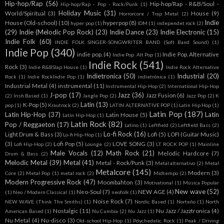
Hip-hop/Rap
(56)
Hip-hop/Rap - R&B/Soul -
Hip-hop/Rap - Pop - Rock/Punk
(1)
Holiday Music
(31)
World/Spiritual
(3)
House
(9)
Horrorcore / Trap Metal
(2)
Indie
House (Old-school)
(10)
hyperpop
(8)
hyper pop
(1)
IDM
(1)
independet rock
(2)
(29)
Indie (Melodic Pop Rock)
(23)
Indie Dance
(23)
Indie Electronic
(15)
Indie Folk
(60)
INDIE FOLK SINGER-SONGWRITER BAND (Soft Band Sound)
(1)
Indie Pop
(340)
indie pop.
(4)
Indie Pop. Alternative
Indie Pop. Alt Pop
(1)
Indie Rock
(541)
Rock
(3)
Indie R&BSlap House
(1)
Indie Rock Alternative
Indietronica
(50)
Industrial
(20)
Rock
(1)
Indie RockIndie Pop
(1)
indietrónica
(1)
Industrial Metal
(4)
instrumental
(11)
Instrumental Hip-Hop
(2)
International Hip-Hop
J-pop
(17)
Jazz
(36)
Jazz Fusion
(6)
(2)
Irish Based
(1)
Jangle Pop
(2)
Jazz Pop
(2)
K
Latin
(13)
K-Pop
(5)
pop
(1)
Krautrock
(2)
LATIN ALTERNATIVE POP
(1)
Latin Hip Hop
(1)
Latin Pop
(187)
Latin Hip-Hop
(37)
Latin
Latin House
(5)
Latín Hip-Hop
(1)
Latin Rock
(82)
Pop / Reggaeton
(17)
Latino
(1)
Leftfield
(2)
Leftfield Bass
(2)
Lo-fi Rock
(16)
Light Drum & Bass
(3)
Lofi
(5)
LOFI (Guitar Music)
Lo-fi Hip-Hop
(1)
(3)
Lofi Pop
(5)
LOVE SONG
(3)
Lofi Hip-Hop
(2)
Lounge
(2)
LT ROCK POP
(1)
Mainline
Male Vocals
(12)
Math Rock
(21)
Melodic Hardcore
(7)
Drum & Bass
(2)
Melodic Metal
(39)
Metal
(41)
Metal - Rock/Punk
(3)
Metal alternativo
(2)
Metal
Metalcore
(145)
Modern
(3)
Core
(2)
Metal Pop
(1)
metal rock
(2)
Midtempo
(2)
Modern Progressive Rock
(47)
Moombahton
(3)
Motivational
(1)
Música Popular
New wave
(52)
Neo-Soul
(7)
NEW AGE
(4)
(1)
Neo / Modern Classical
(1)
neofolk
(1)
Noise Rock
(7)
NEW WAVE (Think The Smiths)
(1)
Nordic Based
(1)
Norteño
(1)
North
Nostalgic
(11)
Nu Jazz / Jazztronica
(4)
American Based
(1)
Nu Cumbia
(2)
Nu Jazz
(1)
Nu Metal
(4)
Nu-disco
(3)
Old-school Hip-Hop
(1)
Pdychedelic Rock
(1)
Peak / Driving