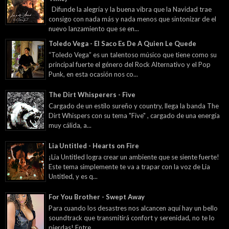
Difunde la alegría y la buena vibra que la Navidad trae
consigo con nada más y nada menos que sintonizar de el
nuevo lanzamiento que se en...
Toledo Vega - El Saco Es De A Quien Le Quede
“Toledo Vega” es un talentoso músico que tiene como su
principal fuerte el género del Rock Alternativo y el Pop
Punk, en esta ocasión nos co...
The Dirt Whisperers - Five
Cargado de un estilo sureño y country, llega la banda The
Dirt Whispers con su tema "Five" , cargado de una energía
muy cálida, a...
Lia Untitled - Hearts on Fire
¡Lia Untitled logra crear un ambiente que se siente fuerte!
Este tema simplemente te va a trapar con la voz de Lia
Untitled, y es q...
For You Brother - Swept Away
Para cuando los desastres nos alcancen aquí hay un bello
soundtrack que transmitirá confort y serenidad, no te lo
pierdas! Entre...