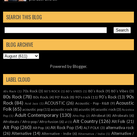
SEARCH THIS BLOG
BLOG ARCHIVE
Powered by
Blogger
.
LABEL CLOUD
70s Rock
(3)
80´s Rock
(9)
80´s Vibes
(3)
60s Rock
(1)
80'S ROCK
(1)
80's VIBES
(1)
80s Rock
(78)
90s
90´s Rock
(13)
80s Rock.
(4)
90' Rock
(8)
90's rock
(11)
Rock
(84)
Acoustic
ACOUSTIC
(26)
Acoustic - Pop - R&B
(9)
Acid Jazz
(1)
Folk
(65)
acoustic pop
(11)
acoustic rock
(8)
acustic
(4)
acustic rock
(3)
Acústica
Adult Contemporary
(130)
Afrobeat
(4)
Afrobeats
(6)
Pop
(1)
Afro Pop
(2)
Alt Country
(126)
Alt Folk
(21)
Afrobeats / Afro-pop / Afro-fusion
(6)
al
(1)
Alt Pop
(260)
Alt Rock Pop
(54)
alternativa rock
Alt Pop.
(4)
ALT-FOLK
(3)
(26)
Alternative
(14)
Alternative /
Alternative - Indie
(6)
Alternative / Indie
(1)