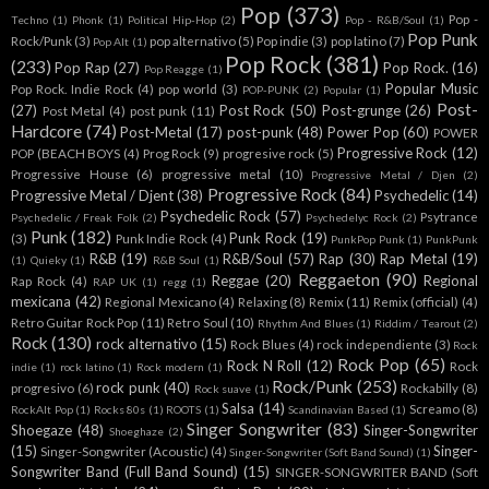
Pop
(373)
Pop -
Techno
(1)
Phonk
(1)
Political Hip-Hop
(2)
Pop - R&B/Soul
(1)
Pop Punk
Rock/Punk
(3)
pop alternativo
(5)
Pop indie
(3)
pop latino
(7)
Pop Alt
(1)
Pop Rock
(381)
(233)
Pop Rap
(27)
Pop Rock.
(16)
Pop Reagge
(1)
Popular Music
Pop Rock. Indie Rock
(4)
pop world
(3)
POP-PUNK
(2)
Popular
(1)
Post-
(27)
Post Rock
(50)
Post-grunge
(26)
Post Metal
(4)
post punk
(11)
Hardcore
(74)
Post-Metal
(17)
post-punk
(48)
Power Pop
(60)
POWER
Progressive Rock
(12)
POP (BEACH BOYS
(4)
Prog Rock
(9)
progresive rock
(5)
Progressive House
(6)
progressive metal
(10)
Progressive Metal / Djen
(2)
Progressive Rock
(84)
Progressive Metal / Djent
(38)
Psychedelic
(14)
Psychedelic Rock
(57)
Psytrance
Psychedelic / Freak Folk
(2)
Psychedelyc Rock
(2)
Punk
(182)
Punk Rock
(19)
(3)
Punk Indie Rock
(4)
PunkPop Punk
(1)
PunkPunk
R&B
(19)
R&B/Soul
(57)
Rap
(30)
Rap Metal
(19)
(1)
Quieky
(1)
R&B Soul
(1)
Reggaeton
(90)
Reggae
(20)
Regional
Rap Rock
(4)
RAP UK
(1)
regg
(1)
mexicana
(42)
Regional Mexicano
(4)
Relaxing
(8)
Remix
(11)
Remix (official)
(4)
Retro Guitar Rock Pop
(11)
Retro Soul
(10)
Rhythm And Blues
(1)
Riddim / Tearout
(2)
Rock
(130)
rock alternativo
(15)
Rock Blues
(4)
rock independiente
(3)
Rock
Rock Pop
(65)
Rock N Roll
(12)
Rock
indie
(1)
rock latino
(1)
Rock modern
(1)
Rock/Punk
(253)
rock punk
(40)
progresivo
(6)
Rockabilly
(8)
Rock suave
(1)
Salsa
(14)
Screamo
(8)
RockAlt Pop
(1)
Rocks 80s
(1)
ROOTS
(1)
Scandinavian Based
(1)
Singer Songwriter
(83)
Shoegaze
(48)
Singer-Songwriter
Shoeghaze
(2)
(15)
Singer-
Singer-Songwriter (Acoustic)
(4)
Singer-Songwriter (Soft Band Sound)
(1)
Songwriter Band (Full Band Sound)
(15)
SINGER-SONGWRITER BAND (Soft