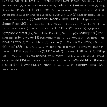
ska
(24)
Skate Punk
(39)
Band Sound)
(7)
Slacker Rock
(5)
Skate
(2)
Slap House /
Soft Rock
(54)
Slowcore
(10)
Brazilian Bass
(1)
Sludge
(1)
Son Cubano
(1)
Song
Soul
(16)
SOUL ROCK
(9)
Soundscape
(3)
Soundtrack
(7)
Songwriter
(1)
South
Southern Rock
(3)
African Based
(1)
South American Based
(2)
Southern Rock / Red
(1)
Southern Rock / Red Dirt
(65)
Southern Rock / Red D
(2)
Spoken Word
(1)
Stoner Rock
(30)
Stoner RockDoom Metal / Sludge
(1)
Study beats / Jazz-hop / Chill-hop
Surf Rock
(7)
(2)
Studying Vibes
(1)
Super Catchy
(1)
Swing
(1)
Symphonic
(1)
Synthpop
(158)
Symphonic Metal
(12)
Synth Indie Rock
(10)
Synth Pop
(8)
Synthwave
(13)
Tech House
(4)
Techno
(3)
THE
Synthpop.
(1)
tAlternative Metal
(1)
Trance
(17)
Trap
BEATLES ETC)
(4)
Thrash Metal
(6)
Trap
(9)
Trap (EDM)
(5)
(hip-hop)
(22)
Trip-Hop
(4)
Tropical
(6)
Tropical House
(5)
Tribal / Afro House
(2)
UK / Happy Hardcore
(3)
UK Based
(8)
US Based
(11)
US Rap
TWEE
(1)
UK RAP
(1)
(3)
Vocal Dance/EDM
(7)
Wave
(3)
v
(1)
Vaporwave
(2)
Witch House
(2)
Wolrd
(1)
Work
world
(35)
World Music (Latin &
Out
(2)
World Music
(1)
World Music (African)
(2)
Hispanic)
(22)
World/Spiritual
(22)
World Music (other)
(4)
World pop
(1)
YACHT ROCK
(1)