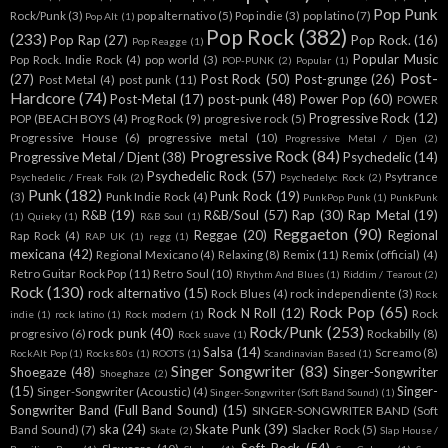
Pop Punk
Rock/Punk
(3)
pop alternativo
(5)
Pop indie
(3)
pop latino
(7)
Pop Alt
(1)
Pop Rock
(382)
(233)
Pop Rap
(27)
Pop Rock.
(16)
Pop Reagge
(1)
Popular Music
Pop Rock. Indie Rock
(4)
pop world
(3)
POP-PUNK
(2)
Popular
(1)
Post-
(27)
Post Rock
(50)
Post-grunge
(26)
Post Metal
(4)
post punk
(11)
Hardcore
(74)
Post-Metal
(17)
post-punk
(48)
Power Pop
(60)
POWER
Progressive Rock
(12)
POP (BEACH BOYS
(4)
Prog Rock
(9)
progresive rock
(5)
Progressive House
(6)
progressive metal
(10)
Progressive Metal / Djen
(2)
Progressive Rock
(84)
Progressive Metal / Djent
(38)
Psychedelic
(14)
Psychedelic Rock
(57)
Psytrance
Psychedelic / Freak Folk
(2)
Psychedelyc Rock
(2)
Punk
(182)
Punk Rock
(19)
(3)
Punk Indie Rock
(4)
PunkPop Punk
(1)
PunkPunk
R&B
(19)
R&B/Soul
(57)
Rap
(30)
Rap Metal
(19)
(1)
Quieky
(1)
R&B Soul
(1)
Reggaeton
(90)
Reggae
(20)
Regional
Rap Rock
(4)
RAP UK
(1)
regg
(1)
mexicana
(42)
Regional Mexicano
(4)
Relaxing
(8)
Remix
(11)
Remix (official)
(4)
Retro Guitar Rock Pop
(11)
Retro Soul
(10)
Rhythm And Blues
(1)
Riddim / Tearout
(2)
Rock
(130)
rock alternativo
(15)
Rock Blues
(4)
rock independiente
(3)
Rock
Rock Pop
(65)
Rock N Roll
(12)
Rock
indie
(1)
rock latino
(1)
Rock modern
(1)
Rock/Punk
(253)
rock punk
(40)
progresivo
(6)
Rockabilly
(8)
Rock suave
(1)
Salsa
(14)
Screamo
(8)
RockAlt Pop
(1)
Rocks 80s
(1)
ROOTS
(1)
Scandinavian Based
(1)
Singer Songwriter
(83)
Shoegaze
(48)
Singer-Songwriter
Shoeghaze
(2)
(15)
Singer-
Singer-Songwriter (Acoustic)
(4)
Singer-Songwriter (Soft Band Sound)
(1)
Songwriter Band (Full Band Sound)
(15)
SINGER-SONGWRITER BAND (Soft
ska
(24)
Skate Punk
(39)
Band Sound)
(7)
Slacker Rock
(5)
Skate
(2)
Slap House /