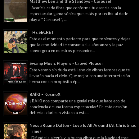
Matthew Lee and the Standbys - Carousel
Acaricia cada fibra que conforma tu esencia con la
espectacular gama sónica que estás por recibir al darle
play a " Carousel ", ...
THE SECRET
Este es el momento perfecto para que te sientes y dejes
que la emotividad te consuma : La añoranza y la paz
convergerá en nuestros pensamien...
Swamp Music Players - Crowd Pleaser
Este verano sin duda está lleno de vibras feroces que te
llevarán hacia el cielo. Que mejor con una interpretación
hecha con un propósito ép...
BAÏKI – KosmoX
¡ BAÏKI nos comparte una genial rola que hace eco de
conciencia de una forma espectacular! En esta ocasión
deberías darle un vistazo a esta...
Nessa Ruane Dalton - Love Is All Around (At Christmas
Time)
Difunde la alegría y la buena vibra que la Navidad trae