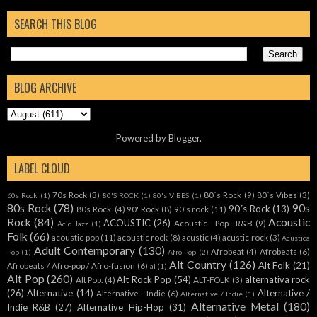
SEARCH THIS BLOG
BLOG ARCHIVE
Powered by
Blogger
.
LABEL CLOUD
70s Rock
(3)
80´s Rock
(9)
80´s Vibes
(3)
60s Rock
(1)
80'S ROCK
(1)
80's VIBES
(1)
80s Rock
(78)
90s
90´s Rock
(13)
80s Rock.
(4)
90' Rock
(8)
90's rock
(11)
Rock
(84)
Acoustic
ACOUSTIC
(26)
Acoustic - Pop - R&B
(9)
Acid Jazz
(1)
Folk
(66)
acoustic pop
(11)
acoustic rock
(8)
acustic
(4)
acustic rock
(3)
Acústica
Adult Contemporary
(130)
Afrobeat
(4)
Afrobeats
(6)
Pop
(1)
Afro Pop
(2)
Alt Country
(126)
Alt Folk
(21)
Afrobeats / Afro-pop / Afro-fusion
(6)
al
(1)
Alt Pop
(260)
Alt Rock Pop
(54)
alternativa rock
Alt Pop.
(4)
ALT-FOLK
(3)
(26)
Alternative
(14)
Alternative /
Alternative - Indie
(6)
Alternative / Indie
(1)
Alternative Metal
(180)
Indie R&B
(27)
Alternative Hip-Hop
(31)