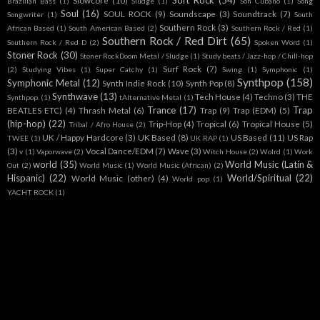
Soft Rock
(54)
Slowcore
(10)
Brazilian Bass
(1)
Sludge
(1)
Son Cubano
(1)
Song
Soul
(16)
SOUL ROCK
(9)
Soundscape
(3)
Soundtrack
(7)
Songwriter
(1)
South
Southern Rock
(3)
African Based
(1)
South American Based
(2)
Southern Rock / Red
(1)
Southern Rock / Red Dirt
(65)
Southern Rock / Red D
(2)
Spoken Word
(1)
Stoner Rock
(30)
Stoner RockDoom Metal / Sludge
(1)
Study beats / Jazz-hop / Chill-hop
Surf Rock
(7)
(2)
Studying Vibes
(1)
Super Catchy
(1)
Swing
(1)
Symphonic
(1)
Synthpop
(158)
Symphonic Metal
(12)
Synth Indie Rock
(10)
Synth Pop
(8)
Synthwave
(13)
Tech House
(4)
Techno
(3)
THE
Synthpop.
(1)
tAlternative Metal
(1)
Trance
(17)
Trap
BEATLES ETC)
(4)
Thrash Metal
(6)
Trap
(9)
Trap (EDM)
(5)
(hip-hop)
(22)
Trip-Hop
(4)
Tropical
(6)
Tropical House
(5)
Tribal / Afro House
(2)
UK / Happy Hardcore
(3)
UK Based
(8)
US Based
(11)
US Rap
TWEE
(1)
UK RAP
(1)
(3)
Vocal Dance/EDM
(7)
Wave
(3)
v
(1)
Vaporwave
(2)
Witch House
(2)
Wolrd
(1)
Work
world
(35)
World Music (Latin &
Out
(2)
World Music
(1)
World Music (African)
(2)
Hispanic)
(22)
World/Spiritual
(22)
World Music (other)
(4)
World pop
(1)
YACHT ROCK
(1)