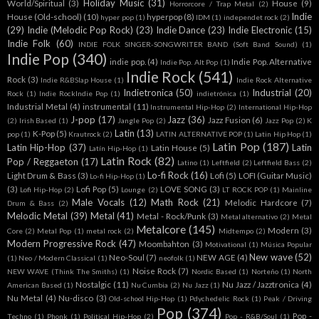
Holiday Music
(31)
World/Spiritual
(3)
House
(9)
Horrorcore / Trap Metal
(2)
Indie
House (Old-school)
(10)
hyperpop
(8)
hyper pop
(1)
IDM
(1)
independet rock
(2)
(29)
Indie (Melodic Pop Rock)
(23)
Indie Dance
(23)
Indie Electronic
(15)
Indie Folk
(60)
INDIE FOLK SINGER-SONGWRITER BAND (Soft Band Sound)
(1)
Indie Pop
(340)
indie pop.
(4)
Indie Pop. Alternative
Indie Pop. Alt Pop
(1)
Indie Rock
(541)
Rock
(3)
Indie R&BSlap House
(1)
Indie Rock Alternative
Indietronica
(50)
Industrial
(20)
Rock
(1)
Indie RockIndie Pop
(1)
indietrónica
(1)
Industrial Metal
(4)
instrumental
(11)
Instrumental Hip-Hop
(2)
International Hip-Hop
J-pop
(17)
Jazz
(36)
Jazz Fusion
(6)
(2)
Irish Based
(1)
Jangle Pop
(2)
Jazz Pop
(2)
K
Latin
(13)
K-Pop
(5)
pop
(1)
Krautrock
(2)
LATIN ALTERNATIVE POP
(1)
Latin Hip Hop
(1)
Latin Pop
(187)
Latin Hip-Hop
(37)
Latin
Latin House
(5)
Latín Hip-Hop
(1)
Latin Rock
(82)
Pop / Reggaeton
(17)
Latino
(1)
Leftfield
(2)
Leftfield Bass
(2)
Lo-fi Rock
(16)
Light Drum & Bass
(3)
Lofi
(5)
LOFI (Guitar Music)
Lo-fi Hip-Hop
(1)
(3)
Lofi Pop
(5)
LOVE SONG
(3)
Lofi Hip-Hop
(2)
Lounge
(2)
LT ROCK POP
(1)
Mainline
Male Vocals
(12)
Math Rock
(21)
Melodic Hardcore
(7)
Drum & Bass
(2)
Melodic Metal
(39)
Metal
(41)
Metal - Rock/Punk
(3)
Metal alternativo
(2)
Metal
Metalcore
(145)
Modern
(3)
Core
(2)
Metal Pop
(1)
metal rock
(2)
Midtempo
(2)
Modern Progressive Rock
(47)
Moombahton
(3)
Motivational
(1)
Música Popular
New wave
(52)
Neo-Soul
(7)
NEW AGE
(4)
(1)
Neo / Modern Classical
(1)
neofolk
(1)
Noise Rock
(7)
NEW WAVE (Think The Smiths)
(1)
Nordic Based
(1)
Norteño
(1)
North
Nostalgic
(11)
Nu Jazz / Jazztronica
(4)
American Based
(1)
Nu Cumbia
(2)
Nu Jazz
(1)
Nu Metal
(4)
Nu-disco
(3)
Old-school Hip-Hop
(1)
Pdychedelic Rock
(1)
Peak / Driving
Pop
(374)
Pop -
Techno
(1)
Phonk
(1)
Political Hip-Hop
(2)
Pop - R&B/Soul
(1)