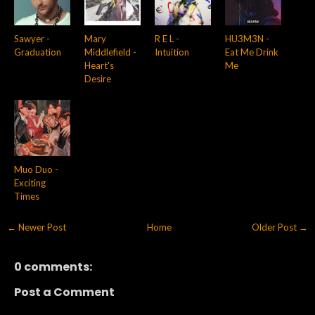
Sawyer -
Mary
R E L -
HU3M3N -
Graduation
Middlefield -
Intuition
Eat Me Drink
Heart's
Me
Desire
Muo Duo -
Exciting
Times
← Newer Post
Home
Older Post →
0 comments:
Post a Comment