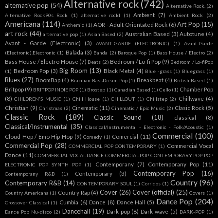
Alternative rock
(742)
alternative pop
(54)
Alternative Rock.
(2)
Ambient
(7)
Alternative Rock90s Rock
(1)
alternative rockl
(1)
Ambient Rock
(2)
Americana
(114)
Art Pop
(15)
AOR - Adult Orientated Rock
(6)
Anthemic
(1)
art rock
(44)
Australian Based
(3)
Autotune
(4)
arternative pop
(1)
Asian Based
(2)
Avant - Garde (Electronic)
(3)
AVANT-GARDE (ELECTRONIC)
(1)
Avant-Garde
Balada
(3)
(Electronic).Electronic
(1)
Banda
(2)
Baroque Pop
(1)
Bass House / Electro
(2)
Bass House / Electro House
(7)
Bedroom / Lo-fi Pop
(9)
Beats
(2)
Bedroom / Lo-fiPop
Big Room
(13)
Bedroom Pop
(3)
Black Metal
(4)
(1)
Blue -grass
(1)
Bluegrass
(1)
Blues
(27)
BoomBap
(4)
Breakbeat
(4)
Brazilian BassDream Pop
(1)
British Based
(1)
Britpop
(9)
Chamber Pop
BRITPOP INDIE POP
(1)
Brostep
(1)
Canadian Based
(1)
Cello
(1)
(8)
Chillwave
(4)
CHILDREN'S MUSIC
(1)
Chill House
(1)
CHILLOUT
(1)
Chillstep
(2)
Christian
(9)
Cinematic
(11)
Clasic Rock
(5)
Christmas
(2)
Cinematic / Epic Music
(2)
Classic Rock
(189)
Classic Sound
(18)
classical
(8)
Classical/Instrumental
(35)
Classical/Instrumental - Electronic - Folk/Acoustic
(1)
Commercial
(100)
Cloud Hop / Emo Hip-Hop
(9)
Comercial
(11)
Comedy
(1)
Commercial Pop
(28)
Commercial Vocal
COMMERCIAL POP CONTEMPORARY
(1)
Dance
(11)
COMMERCIAL VOCAL DANCE COMMERCIAL POP CONTEMPORARY POP POP
Contemporany
(7)
Contemporany Pop
(11)
ELECTRONIC POP SYNTH POP
(1)
Contemporary Pop
(16)
Contemporary
(3)
Contemporany R&B
(1)
Country
(96)
Contemporary R&B
(14)
CONTEMPORARY SOUL
(1)
Corridos
(1)
Cover
(26)
Cover (official)
(25)
Country Rap
(4)
Country Americana
(1)
Covers
(1)
Dance Pop
(204)
Cumbia
(6)
Dance
(8)
Dance Hall
(5)
Crossover Classical
(1)
Dancehall
(19)
Dark pop
(8)
Dark wave
(5)
Dance Pop Nu-disco
(2)
DARK-POP
(1)