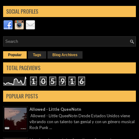
SOCIAL PROFILES
Popular
Tags
Blog Archives
TOTAL PAGEVIEWS
1
0
5
9
1
6
POPULAR POSTS
Allowed - Little QueeNotn
Allowed - Little QueeNotn Desde Estados Unidos viene
vibrando con un talento tan genial y con un género musical
Rock Punk ...