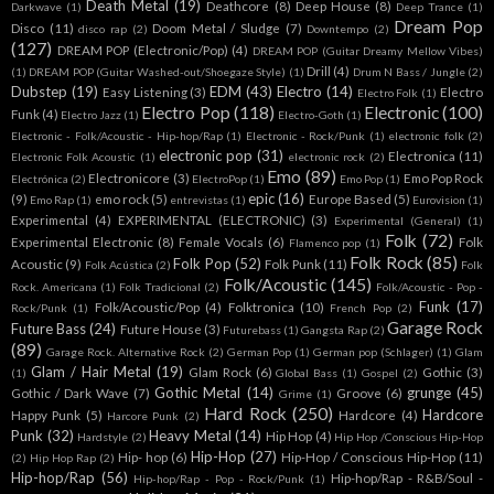
Death Metal
(19)
Deathcore
(8)
Deep House
(8)
Darkwave
(1)
Deep Trance
(1)
Dream Pop
Disco
(11)
Doom Metal / Sludge
(7)
disco rap
(2)
Downtempo
(2)
(127)
DREAM POP (Electronic/Pop)
(4)
DREAM POP (Guitar Dreamy Mellow Vibes)
Drill
(4)
(1)
DREAM POP (Guitar Washed-out/Shoegaze Style)
(1)
Drum N Bass / Jungle
(2)
Dubstep
(19)
EDM
(43)
Electro
(14)
Easy Listening
(3)
Electro
Electro Folk
(1)
Electro Pop
(118)
Electronic
(100)
Funk
(4)
Electro Jazz
(1)
Electro-Goth
(1)
Electronic - Folk/Acoustic - Hip-hop/Rap
(1)
Electronic - Rock/Punk
(1)
electronic folk
(2)
electronic pop
(31)
Electronica
(11)
Electronic Folk Acoustic
(1)
electronic rock
(2)
Emo
(89)
Electronicore
(3)
Emo Pop Rock
Electrónica
(2)
ElectroPop
(1)
Emo Pop
(1)
epic
(16)
(9)
emo rock
(5)
Europe Based
(5)
Emo Rap
(1)
entrevistas
(1)
Eurovision
(1)
Experimental
(4)
EXPERIMENTAL (ELECTRONIC)
(3)
Experimental (General)
(1)
Folk
(72)
Experimental Electronic
(8)
Female Vocals
(6)
Folk
Flamenco pop
(1)
Folk Rock
(85)
Folk Pop
(52)
Acoustic
(9)
Folk Punk
(11)
Folk Acústica
(2)
Folk
Folk/Acoustic
(145)
Rock. Americana
(1)
Folk Tradicional
(2)
Folk/Acoustic - Pop -
Funk
(17)
Folk/Acoustic/Pop
(4)
Folktronica
(10)
Rock/Punk
(1)
French Pop
(2)
Garage Rock
Future Bass
(24)
Future House
(3)
Futurebass
(1)
Gangsta Rap
(2)
(89)
Garage Rock. Alternative Rock
(2)
German Pop
(1)
German pop (Schlager)
(1)
Glam
Glam / Hair Metal
(19)
Glam Rock
(6)
Gothic
(3)
(1)
Global Bass
(1)
Gospel
(2)
Gothic Metal
(14)
grunge
(45)
Gothic / Dark Wave
(7)
Groove
(6)
Grime
(1)
Hard Rock
(250)
Hardcore
Happy Punk
(5)
Hardcore
(4)
Harcore Punk
(2)
Punk
(32)
Heavy Metal
(14)
Hip Hop
(4)
Hardstyle
(2)
Hip Hop /Conscious Hip-Hop
Hip-Hop
(27)
Hip- hop
(6)
Hip-Hop / Conscious Hip-Hop
(11)
(2)
Hip Hop Rap
(2)
Hip-hop/Rap
(56)
Hip-hop/Rap - R&B/Soul -
Hip-hop/Rap - Pop - Rock/Punk
(1)