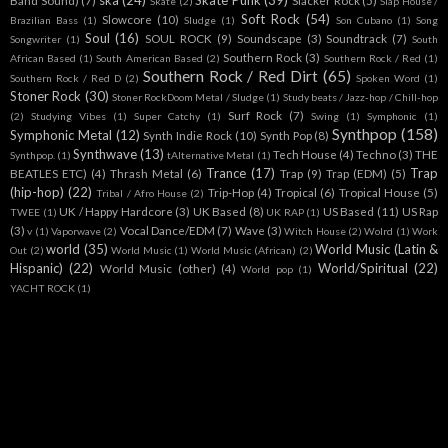
ska
(24)
Skate Punk
(39)
Band Sound)
(7)
Slacker Rock
(5)
Skate
(2)
Slap House /
Soft Rock
(54)
Slowcore
(10)
Brazilian Bass
(1)
Sludge
(1)
Son Cubano
(1)
Song
Soul
(16)
SOUL ROCK
(9)
Soundscape
(3)
Soundtrack
(7)
Songwriter
(1)
South
Southern Rock
(3)
African Based
(1)
South American Based
(2)
Southern Rock / Red
(1)
Southern Rock / Red Dirt
(65)
Southern Rock / Red D
(2)
Spoken Word
(1)
Stoner Rock
(30)
Stoner RockDoom Metal / Sludge
(1)
Study beats / Jazz-hop / Chill-hop
Surf Rock
(7)
(2)
Studying Vibes
(1)
Super Catchy
(1)
Swing
(1)
Symphonic
(1)
Synthpop
(158)
Symphonic Metal
(12)
Synth Indie Rock
(10)
Synth Pop
(8)
Synthwave
(13)
Tech House
(4)
Techno
(3)
THE
Synthpop.
(1)
tAlternative Metal
(1)
Trance
(17)
Trap
BEATLES ETC)
(4)
Thrash Metal
(6)
Trap
(9)
Trap (EDM)
(5)
(hip-hop)
(22)
Trip-Hop
(4)
Tropical
(6)
Tropical House
(5)
Tribal / Afro House
(2)
UK / Happy Hardcore
(3)
UK Based
(8)
US Based
(11)
US Rap
TWEE
(1)
UK RAP
(1)
(3)
Vocal Dance/EDM
(7)
Wave
(3)
v
(1)
Vaporwave
(2)
Witch House
(2)
Wolrd
(1)
Work
world
(35)
World Music (Latin &
Out
(2)
World Music
(1)
World Music (African)
(2)
Hispanic)
(22)
World/Spiritual
(22)
World Music (other)
(4)
World pop
(1)
YACHT ROCK
(1)