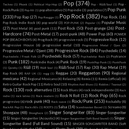
Pop
(374)
Pop -
Techno
(1)
Phonk
(1)
Political Hip-Hop
(2)
Pop - R&B/Soul
(1)
Pop Punk
Rock/Punk
(3)
pop alternativo
(5)
Pop indie
(3)
pop latino
(7)
Pop Alt
(1)
Pop Rock
(382)
(233)
Pop Rap
(27)
Pop Rock.
(16)
Pop Reagge
(1)
Popular Music
Pop Rock. Indie Rock
(4)
pop world
(3)
POP-PUNK
(2)
Popular
(1)
Post-
(27)
Post Rock
(50)
Post-grunge
(26)
Post Metal
(4)
post punk
(11)
Hardcore
(74)
Post-Metal
(17)
post-punk
(48)
Power Pop
(60)
POWER
Progressive Rock
(12)
POP (BEACH BOYS
(4)
Prog Rock
(9)
progresive rock
(5)
Progressive House
(6)
progressive metal
(10)
Progressive Metal / Djen
(2)
Progressive Rock
(84)
Progressive Metal / Djent
(38)
Psychedelic
(14)
Psychedelic Rock
(57)
Psytrance
Psychedelic / Freak Folk
(2)
Psychedelyc Rock
(2)
Punk
(182)
Punk Rock
(19)
(3)
Punk Indie Rock
(4)
PunkPop Punk
(1)
PunkPunk
R&B
(19)
R&B/Soul
(57)
Rap
(30)
Rap Metal
(19)
(1)
Quieky
(1)
R&B Soul
(1)
Reggaeton
(90)
Reggae
(20)
Regional
Rap Rock
(4)
RAP UK
(1)
regg
(1)
mexicana
(42)
Regional Mexicano
(4)
Relaxing
(8)
Remix
(11)
Remix (official)
(4)
Retro Guitar Rock Pop
(11)
Retro Soul
(10)
Rhythm And Blues
(1)
Riddim / Tearout
(2)
Rock
(130)
rock alternativo
(15)
Rock Blues
(4)
rock independiente
(3)
Rock
Rock Pop
(65)
Rock N Roll
(12)
Rock
indie
(1)
rock latino
(1)
Rock modern
(1)
Rock/Punk
(253)
rock punk
(40)
progresivo
(6)
Rockabilly
(8)
Rock suave
(1)
Salsa
(14)
Screamo
(8)
RockAlt Pop
(1)
Rocks 80s
(1)
ROOTS
(1)
Scandinavian Based
(1)
Singer Songwriter
(83)
Shoegaze
(48)
Singer-Songwriter
Shoeghaze
(2)
(15)
Singer-
Singer-Songwriter (Acoustic)
(4)
Singer-Songwriter (Soft Band Sound)
(1)
Songwriter Band (Full Band Sound)
(15)
SINGER-SONGWRITER BAND (Soft