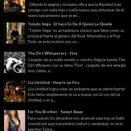
Difunde la alegría y la buena vibra que la Navidad trae
consigo con nada más y nada menos que sintonizar de el
nuevo lanzamiento que se en...
Toledo Vega - El Saco Es De A Quien Le Quede
“Toledo Vega” es un talentoso músico que tiene como su
principal fuerte el género del Rock Alternativo y el Pop
Punk, en esta ocasión nos co...
The Dirt Whisperers - Five
Cargado de un estilo sureño y country, llega la banda The
Dirt Whispers con su tema "Five" , cargado de una energía
muy cálida, a...
Lia Untitled - Hearts on Fire
¡Lia Untitled logra crear un ambiente que se siente fuerte!
Este tema simplemente te va a trapar con la voz de Lia
Untitled, y es q...
For You Brother - Swept Away
Para cuando los desastres nos alcancen aquí hay un bello
soundtrack que transmitirá confort y serenidad, no te lo
pierdas! Entre...