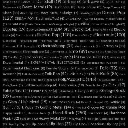
Dancehall
(19)
Dark pop
(8)
Dark wave
(5)
Dance Pop Nu-disco
(2)
DARK-POP
(1)
Death Metal
(19)
Deathcore
(8)
Deep House
(8)
Darkwave
(1)
Deep Trance
(1)
Dream Pop
Disco
(11)
Doom Metal / Sludge
(7)
disco rap
(2)
Downtempo
(2)
(127)
DREAM POP (Electronic/Pop)
(4)
DREAM POP (Guitar Dreamy Mellow Vibes)
Drill
(4)
(1)
DREAM POP (Guitar Washed-out/Shoegaze Style)
(1)
Drum N Bass / Jungle
(2)
Dubstep
(19)
EDM
(43)
Electro
(14)
Easy Listening
(3)
Electro
Electro Folk
(1)
Electro Pop
(118)
Electronic
(100)
Funk
(4)
Electro Jazz
(1)
Electro-Goth
(1)
Electronic - Folk/Acoustic - Hip-hop/Rap
(1)
Electronic - Rock/Punk
(1)
electronic folk
(2)
electronic pop
(31)
Electronica
(11)
Electronic Folk Acoustic
(1)
electronic rock
(2)
Emo
(89)
Electronicore
(3)
Emo Pop Rock
Electrónica
(2)
ElectroPop
(1)
Emo Pop
(1)
epic
(16)
(9)
emo rock
(5)
Europe Based
(5)
Emo Rap
(1)
entrevistas
(1)
Eurovision
(1)
Experimental
(4)
EXPERIMENTAL (ELECTRONIC)
(3)
Experimental (General)
(1)
Folk
(72)
Experimental Electronic
(8)
Female Vocals
(6)
Folk
Flamenco pop
(1)
Folk Rock
(85)
Folk Pop
(52)
Acoustic
(9)
Folk Punk
(11)
Folk Acústica
(2)
Folk
Folk/Acoustic
(145)
Rock. Americana
(1)
Folk Tradicional
(2)
Folk/Acoustic - Pop -
Funk
(17)
Folk/Acoustic/Pop
(4)
Folktronica
(10)
Rock/Punk
(1)
French Pop
(2)
Garage Rock
Future Bass
(24)
Future House
(3)
Futurebass
(1)
Gangsta Rap
(2)
(89)
Garage Rock. Alternative Rock
(2)
German Pop
(1)
German pop (Schlager)
(1)
Glam
Glam / Hair Metal
(19)
Glam Rock
(6)
Gothic
(3)
(1)
Global Bass
(1)
Gospel
(2)
Gothic Metal
(14)
grunge
(45)
Gothic / Dark Wave
(7)
Groove
(6)
Grime
(1)
Hard Rock
(250)
Hardcore
Happy Punk
(5)
Hardcore
(4)
Harcore Punk
(2)
Punk
(32)
Heavy Metal
(14)
Hip Hop
(4)
Hardstyle
(2)
Hip Hop /Conscious Hip-Hop
Hip-Hop
(27)
Hip- hop
(6)
Hip-Hop / Conscious Hip-Hop
(11)
(2)
Hip Hop Rap
(2)