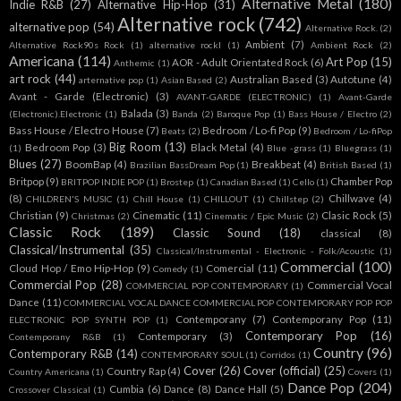
Alternative Metal
(180)
Indie R&B
(27)
Alternative Hip-Hop
(31)
Alternative rock
(742)
alternative pop
(54)
Alternative Rock.
(2)
Ambient
(7)
Alternative Rock90s Rock
(1)
alternative rockl
(1)
Ambient Rock
(2)
Americana
(114)
Art Pop
(15)
AOR - Adult Orientated Rock
(6)
Anthemic
(1)
art rock
(44)
Australian Based
(3)
Autotune
(4)
arternative pop
(1)
Asian Based
(2)
Avant - Garde (Electronic)
(3)
AVANT-GARDE (ELECTRONIC)
(1)
Avant-Garde
Balada
(3)
(Electronic).Electronic
(1)
Banda
(2)
Baroque Pop
(1)
Bass House / Electro
(2)
Bass House / Electro House
(7)
Bedroom / Lo-fi Pop
(9)
Beats
(2)
Bedroom / Lo-fiPop
Big Room
(13)
Bedroom Pop
(3)
Black Metal
(4)
(1)
Blue -grass
(1)
Bluegrass
(1)
Blues
(27)
BoomBap
(4)
Breakbeat
(4)
Brazilian BassDream Pop
(1)
British Based
(1)
Britpop
(9)
Chamber Pop
BRITPOP INDIE POP
(1)
Brostep
(1)
Canadian Based
(1)
Cello
(1)
(8)
Chillwave
(4)
CHILDREN'S MUSIC
(1)
Chill House
(1)
CHILLOUT
(1)
Chillstep
(2)
Christian
(9)
Cinematic
(11)
Clasic Rock
(5)
Christmas
(2)
Cinematic / Epic Music
(2)
Classic Rock
(189)
Classic Sound
(18)
classical
(8)
Classical/Instrumental
(35)
Classical/Instrumental - Electronic - Folk/Acoustic
(1)
Commercial
(100)
Cloud Hop / Emo Hip-Hop
(9)
Comercial
(11)
Comedy
(1)
Commercial Pop
(28)
Commercial Vocal
COMMERCIAL POP CONTEMPORARY
(1)
Dance
(11)
COMMERCIAL VOCAL DANCE COMMERCIAL POP CONTEMPORARY POP POP
Contemporany
(7)
Contemporany Pop
(11)
ELECTRONIC POP SYNTH POP
(1)
Contemporary Pop
(16)
Contemporary
(3)
Contemporany R&B
(1)
Country
(96)
Contemporary R&B
(14)
CONTEMPORARY SOUL
(1)
Corridos
(1)
Cover
(26)
Cover (official)
(25)
Country Rap
(4)
Country Americana
(1)
Covers
(1)
Dance Pop
(204)
Cumbia
(6)
Dance
(8)
Dance Hall
(5)
Crossover Classical
(1)