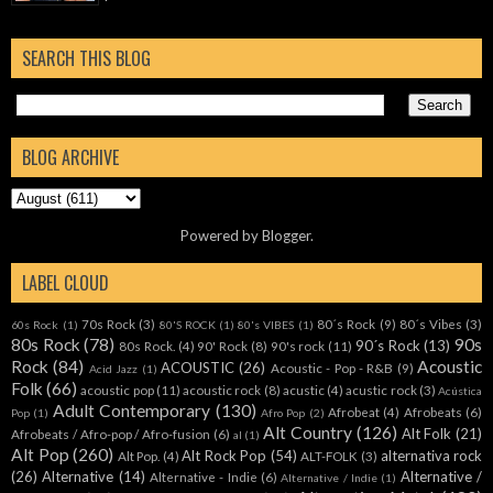
SEARCH THIS BLOG
BLOG ARCHIVE
Powered by
Blogger
.
LABEL CLOUD
70s Rock
(3)
80´s Rock
(9)
80´s Vibes
(3)
60s Rock
(1)
80'S ROCK
(1)
80's VIBES
(1)
80s Rock
(78)
90s
90´s Rock
(13)
80s Rock.
(4)
90' Rock
(8)
90's rock
(11)
Rock
(84)
Acoustic
ACOUSTIC
(26)
Acoustic - Pop - R&B
(9)
Acid Jazz
(1)
Folk
(66)
acoustic pop
(11)
acoustic rock
(8)
acustic
(4)
acustic rock
(3)
Acústica
Adult Contemporary
(130)
Afrobeat
(4)
Afrobeats
(6)
Pop
(1)
Afro Pop
(2)
Alt Country
(126)
Alt Folk
(21)
Afrobeats / Afro-pop / Afro-fusion
(6)
al
(1)
Alt Pop
(260)
Alt Rock Pop
(54)
alternativa rock
Alt Pop.
(4)
ALT-FOLK
(3)
(26)
Alternative
(14)
Alternative /
Alternative - Indie
(6)
Alternative / Indie
(1)