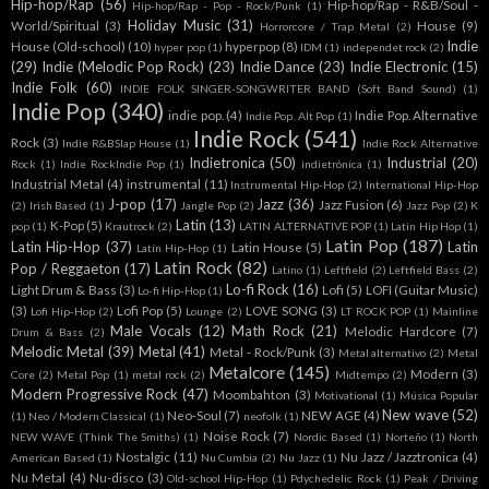
Hip-hop/Rap
(56)
Hip-hop/Rap - R&B/Soul -
Hip-hop/Rap - Pop - Rock/Punk
(1)
Holiday Music
(31)
World/Spiritual
(3)
House
(9)
Horrorcore / Trap Metal
(2)
Indie
House (Old-school)
(10)
hyperpop
(8)
hyper pop
(1)
IDM
(1)
independet rock
(2)
(29)
Indie (Melodic Pop Rock)
(23)
Indie Dance
(23)
Indie Electronic
(15)
Indie Folk
(60)
INDIE FOLK SINGER-SONGWRITER BAND (Soft Band Sound)
(1)
Indie Pop
(340)
indie pop.
(4)
Indie Pop. Alternative
Indie Pop. Alt Pop
(1)
Indie Rock
(541)
Rock
(3)
Indie R&BSlap House
(1)
Indie Rock Alternative
Indietronica
(50)
Industrial
(20)
Rock
(1)
Indie RockIndie Pop
(1)
indietrónica
(1)
Industrial Metal
(4)
instrumental
(11)
Instrumental Hip-Hop
(2)
International Hip-Hop
J-pop
(17)
Jazz
(36)
Jazz Fusion
(6)
(2)
Irish Based
(1)
Jangle Pop
(2)
Jazz Pop
(2)
K
Latin
(13)
K-Pop
(5)
pop
(1)
Krautrock
(2)
LATIN ALTERNATIVE POP
(1)
Latin Hip Hop
(1)
Latin Pop
(187)
Latin Hip-Hop
(37)
Latin
Latin House
(5)
Latín Hip-Hop
(1)
Latin Rock
(82)
Pop / Reggaeton
(17)
Latino
(1)
Leftfield
(2)
Leftfield Bass
(2)
Lo-fi Rock
(16)
Light Drum & Bass
(3)
Lofi
(5)
LOFI (Guitar Music)
Lo-fi Hip-Hop
(1)
(3)
Lofi Pop
(5)
LOVE SONG
(3)
Lofi Hip-Hop
(2)
Lounge
(2)
LT ROCK POP
(1)
Mainline
Male Vocals
(12)
Math Rock
(21)
Melodic Hardcore
(7)
Drum & Bass
(2)
Melodic Metal
(39)
Metal
(41)
Metal - Rock/Punk
(3)
Metal alternativo
(2)
Metal
Metalcore
(145)
Modern
(3)
Core
(2)
Metal Pop
(1)
metal rock
(2)
Midtempo
(2)
Modern Progressive Rock
(47)
Moombahton
(3)
Motivational
(1)
Música Popular
New wave
(52)
Neo-Soul
(7)
NEW AGE
(4)
(1)
Neo / Modern Classical
(1)
neofolk
(1)
Noise Rock
(7)
NEW WAVE (Think The Smiths)
(1)
Nordic Based
(1)
Norteño
(1)
North
Nostalgic
(11)
Nu Jazz / Jazztronica
(4)
American Based
(1)
Nu Cumbia
(2)
Nu Jazz
(1)
Nu Metal
(4)
Nu-disco
(3)
Old-school Hip-Hop
(1)
Pdychedelic Rock
(1)
Peak / Driving