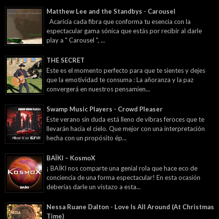
Matthew Lee and the Standbys - Carousel
Acaricia cada fibra que conforma tu esencia con la
espectacular gama sónica que estás por recibir al darle
play a " Carousel ", ...
THE SECRET
Este es el momento perfecto para que te sientes y dejes
que la emotividad te consuma : La añoranza y la paz
convergerá en nuestros pensamien...
Swamp Music Players - Crowd Pleaser
Este verano sin duda está lleno de vibras feroces que te
llevarán hacia el cielo. Que mejor con una interpretación
hecha con un propósito ép...
BAÏKI – KosmoX
¡ BAÏKI nos comparte una genial rola que hace eco de
conciencia de una forma espectacular! En esta ocasión
deberías darle un vistazo a esta...
Nessa Ruane Dalton - Love Is All Around (At Christmas
Time)