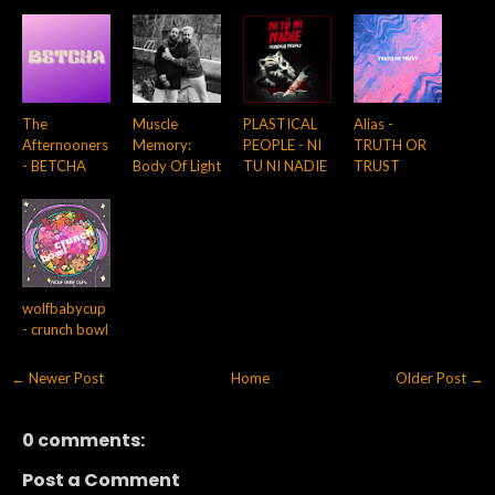
The
Muscle
PLASTICAL
Alias -
Afternooners
Memory:
PEOPLE - NI
TRUTH OR
- BETCHA
Body Of Light
TU NI NADIE
TRUST
wolfbabycup
- crunch bowl
← Newer Post
Home
Older Post →
0 comments:
Post a Comment