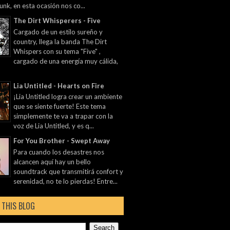
unk, en esta ocasión nos co...
The Dirt Whisperers - Five
Cargado de un estilo sureño y
country, llega la banda The Dirt
Whispers con su tema "Five" ,
cargado de una energía muy cálida,
Lia Untitled - Hearts on Fire
¡Lia Untitled logra crear un ambiente
que se siente fuerte! Este tema
simplemente te va a trapar con la
voz de Lia Untitled, y es q...
For You Brother - Swept Away
Para cuando los desastres nos
alcancen aquí hay un bello
soundtrack que transmitirá confort y
serenidad, no te lo pierdas! Entre...
 THIS BLOG