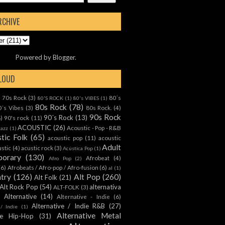
RCHIVE
Powered by
Blogger
.
CLOUD
70s Rock
(3)
80´s
)
80'S ROCK
(1)
80's VIBES
(1)
80s Rock
(78)
0´s Vibes
(3)
80s Rock.
(4)
90s Rock
90´s Rock
(13)
8)
90's rock
(11)
ACOUSTIC
(26)
Acoustic - Pop - R&B
Jazz
(1)
tic Folk
(65)
acoustic pop
(11)
acoustic
Adult
ustic
(4)
acustic rock
(3)
Acústica Pop
(1)
orary
(130)
Afrobeat
(4)
Afro Pop
(2)
(6)
Afrobeats / Afro-pop / Afro-fusion
(6)
al
(1)
ntry
(126)
Alt Pop
(260)
Alt Folk
(21)
Alt Rock Pop
(54)
alternativa
ALT-FOLK
(3)
Alternative
(14)
Alternative - Indie
(6)
Alternative / Indie R&B
(27)
 / Indie
(1)
Alternative Metal
ive Hip-Hop
(31)