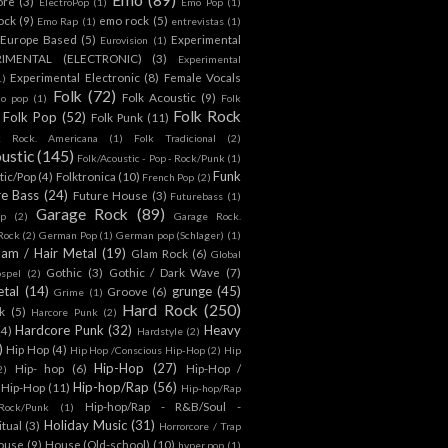
ore
(3)
ElectroPop
(1)
Emo Pop
(1)
ock
(9)
emo rock
(5)
Emo Rap
(1)
entrevistas
(1)
Europe Based
(5)
Experimental
Eurovision
(1)
RIMENTAL (ELECTRONIC)
(3)
Experimental
Experimental Electronic
(8)
Female Vocals
1)
Folk
(72)
Folk Acoustic
(9)
co pop
(1)
Folk
Folk Rock
Folk Pop
(52)
Folk Punk
(11)
k Rock. Americana
(1)
Folk Tradicional
(2)
ustic
(145)
Folk/Acoustic - Pop - Rock/Punk
(1)
Funk
tic/Pop
(4)
Folktronica
(10)
French Pop
(2)
re Bass
(24)
Future House
(3)
Futurebass
(1)
Garage Rock
(89)
p
(2)
Garage Rock.
 Rock
(2)
German Pop
(1)
German pop (Schlager)
(1)
lam / Hair Metal
(19)
Glam Rock
(6)
Global
Gothic
(3)
Gothic / Dark Wave
(7)
spel
(2)
tal
(14)
grunge
(45)
Groove
(6)
Grime
(1)
Hard Rock
(250)
k
(5)
Harcore Punk
(2)
Hardcore Punk
(32)
Heavy
(4)
Hardstyle
(2)
)
Hip Hop
(4)
Hip Hop /Conscious Hip-Hop
(2)
Hip
Hip-Hop
(27)
Hip- hop
(6)
Hip-Hop /
2)
Hip-hop/Rap
(56)
 Hip-Hop
(11)
Hip-hop/Rap
Hip-hop/Rap - R&B/Soul -
ock/Punk
(1)
Holiday Music
(31)
itual
(3)
Horrorcore / Trap
ouse
(9)
House (Old-school)
(10)
hyper pop
(1)