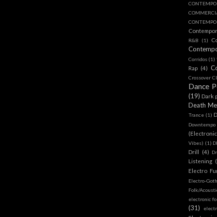
CONTEMPO
COMMERC
CONTEMPOR
Contempo
C
R&B
(1)
Contemp
Corridos
(1)
C
Rap
(4)
Crossover Cl
Dance 
(19)
Dark 
Death Me
D
Trance
(1)
Downtempo
(Electroni
Vibes)
(1)
D
Drill
(4)
D
Listening
Electro Fu
Electro-Got
Folk/Acoust
electronic fo
(31)
elect