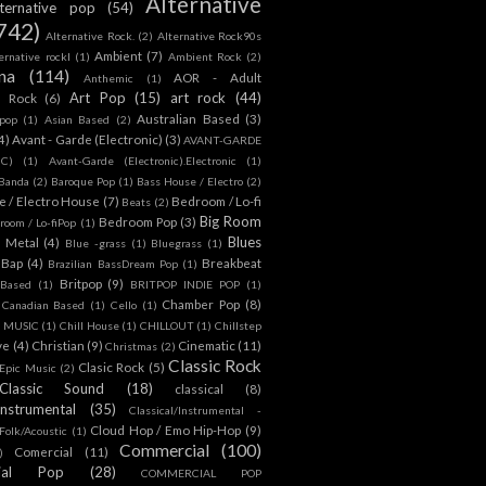
Alternative
lternative pop
(54)
742)
Alternative Rock.
(2)
Alternative Rock90s
Ambient
(7)
ternative rockl
(1)
Ambient Rock
(2)
na
(114)
AOR - Adult
Anthemic
(1)
Art Pop
(15)
art rock
(44)
d Rock
(6)
Australian Based
(3)
 pop
(1)
Asian Based
(2)
4)
Avant - Garde (Electronic)
(3)
AVANT-GARDE
IC)
(1)
Avant-Garde (Electronic).Electronic
(1)
Banda
(2)
Baroque Pop
(1)
Bass House / Electro
(2)
 / Electro House
(7)
Bedroom / Lo-fi
Beats
(2)
Big Room
Bedroom Pop
(3)
room / Lo-fiPop
(1)
Blues
k Metal
(4)
Blue -grass
(1)
Bluegrass
(1)
Bap
(4)
Breakbeat
Brazilian BassDream Pop
(1)
Britpop
(9)
 Based
(1)
BRITPOP INDIE POP
(1)
Chamber Pop
(8)
Canadian Based
(1)
Cello
(1)
S MUSIC
(1)
Chill House
(1)
CHILLOUT
(1)
Chillstep
ve
(4)
Christian
(9)
Cinematic
(11)
Christmas
(2)
Classic Rock
Clasic Rock
(5)
 Epic Music
(2)
Classic Sound
(18)
classical
(8)
Instrumental
(35)
Classical/Instrumental -
Cloud Hop / Emo Hip-Hop
(9)
 Folk/Acoustic
(1)
Commercial
(100)
Comercial
(11)
)
ial Pop
(28)
COMMERCIAL POP