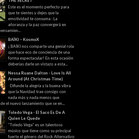
THE SECRET
Este es el momento perfecto para
que te sientes y dejes que la
emotividad te consuma : La
añoranza y la paz convergerá en
pensamien...
BAÏKI – KosmoX
¡ BAÏKI nos comparte una genial rola
que hace eco de conciencia de una
forma espectacular! En esta ocasión
deberías darle un vistazo a esta...
Nessa Ruane Dalton - Love Is All
Around (At Christmas Time)
Difunde la alegría y la buena vibra
que la Navidad trae consigo con
nada más y nada menos que
 de el nuevo lanzamiento que se en...
Toledo Vega - El Saco Es De A
Quien Le Quede
“Toledo Vega” es un talentoso
músico que tiene como su principal
fuerte el género del Rock Alternativo