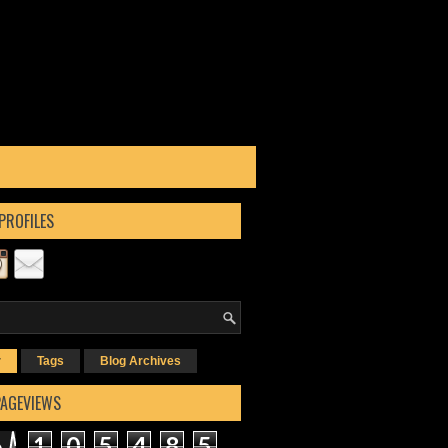
PROFILES
r
Tags
Blog Archives
PAGEVIEWS
1
0
5
4
8
5