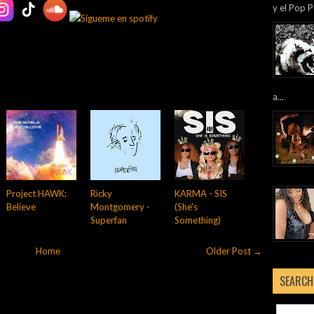
y el Pop P
a...
Project HAWK:
Ricky
KARMA - SIS
Believe
Montgomery -
(She's
Superfan
Something)
Home
Older Post →
SEARCH