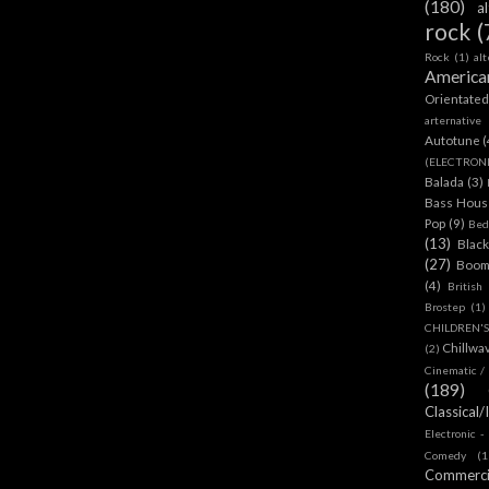
(180)
a
rock
(
Rock
(1)
al
America
Orientate
arternative
Autotune
(
(ELECTRON
Balada
(3)
Bass House
Pop
(9)
Bed
(13)
Blac
(27)
Boom
(4)
British
Brostep
(1)
CHILDREN'
Chillwa
(2)
Cinematic /
(189)
Classical/
Electronic -
Comedy
(1
Commerc