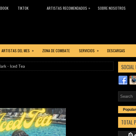
»
EBOOK
TIKTOK
ARTISTAS RECOMENDADOS
SOBRE NOSOTROS
»
»
ARTISTAS DEL MES
ZONA DE COMBATE
SERVICIOS
DESCARGAS
SOCIAL 
lark - Iced Tea
Popula
TOTAL 