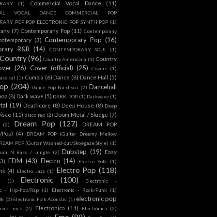
Commercial Vocal Dance
(11)
RARY
(1)
IAL VOCAL DANCE COMMERCIAL POP
ARY POP POP ELECTRONIC POP SYNTH POP
(1)
rany
(7)
Contemporany Pop
(11)
Contemporany
Contemporary Pop
(16)
ontemporary
(3)
orary R&B
(14)
CONTEMPORARY SOUL
(1)
Country
(96)
Country
Country Americana
(1)
over
(26)
Cover (official)
(25)
Covers
(1)
Cumbia
(6)
Dance
(8)
Dance Hall
(5)
assical
(1)
Pop
(204)
Dancehall
Dance Pop Nu-disco
(2)
pop
(8)
Dark wave
(5)
DARK-POP
(1)
Darkwave
(1)
tal
(19)
Deathcore
(8)
Deep House
(8)
Deep
isco
(11)
Doom Metal / Sludge
(7)
disco rap
(2)
Dream Pop
(127)
DREAM POP
(2)
c/Pop)
(4)
DREAM POP (Guitar Dreamy Mellow
REAM POP (Guitar Washed-out/Shoegaze Style)
(1)
Dubstep
(19)
Easy
rum N Bass / Jungle
(2)
EDM
(43)
Electro
(14)
(3)
Electro Folk
(1)
Electro Pop
(118)
nk
(4)
Electro Jazz
(1)
Electronic
(100)
h
(1)
Electronic -
ic - Hip-hop/Rap
(1)
Electronic - Rock/Punk
(1)
electronic pop
lk
(2)
Electronic Folk Acoustic
(1)
Electronica
(11)
ronic rock
(2)
Electrónica
(2)
Emo
(89)