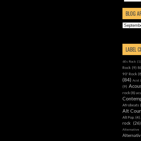
BLOG A
LABEL 
60s Rock
(1
Rock
(9)
8
90' Rock
(
(84)
Acid 
Acous
(9)
rock
(8)
ac
Contemp
Afrobeats
Alt Cou
Alt Pop.
(4)
rock
(26)
Alternative
Alternat