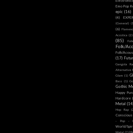
Electronic
Emo Pop R
epic
(16)
(4)
EXPE
(General)
(
(6)
Flamen
Acústica
(2)
(85)
Fol
Folk/Aco
Folk/Acous
(17)
Futu
Gangsta Ra
Alternative
G
Glam
(1)
Bass
(1)
Go
Gothic Me
Happy Pun
Hardcore
Metal
(14
Hop Rap
(
Conscious
- Pop - R
World/Spir
H
Metal
(2)