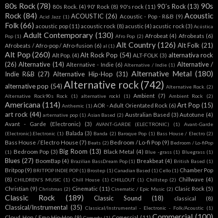
80s Rock
(78)
90s
90´s Rock
(13)
80s Rock.
(4)
90' Rock
(8)
90's rock
(11)
Rock
(84)
Acoustic
ACOUSTIC
(26)
Acoustic - Pop - R&B
(9)
Acid Jazz
(1)
Folk
(66)
acoustic pop
(11)
acoustic rock
(8)
acustic
(4)
acustic rock
(3)
Acústica
Adult Contemporary
(130)
Afrobeat
(4)
Afrobeats
(6)
Pop
(1)
Afro Pop
(2)
Alt Country
(126)
Alt Folk
(21)
Afrobeats / Afro-pop / Afro-fusion
(6)
al
(1)
Alt Pop
(260)
Alt Rock Pop
(54)
alternativa rock
Alt Pop.
(4)
ALT-FOLK
(3)
(26)
Alternative
(14)
Alternative /
Alternative - Indie
(6)
Alternative / Indie
(1)
Alternative Metal
(180)
Indie R&B
(27)
Alternative Hip-Hop
(31)
Alternative rock
(742)
alternative pop
(54)
Alternative Rock.
(2)
Ambient
(7)
Alternative Rock90s Rock
(1)
alternative rockl
(1)
Ambient Rock
(2)
Americana
(114)
Art Pop
(15)
AOR - Adult Orientated Rock
(6)
Anthemic
(1)
art rock
(44)
Australian Based
(3)
Autotune
(4)
arternative pop
(1)
Asian Based
(2)
Avant - Garde (Electronic)
(3)
AVANT-GARDE (ELECTRONIC)
(1)
Avant-Garde
Balada
(3)
(Electronic).Electronic
(1)
Banda
(2)
Baroque Pop
(1)
Bass House / Electro
(2)
Bass House / Electro House
(7)
Bedroom / Lo-fi Pop
(9)
Beats
(2)
Bedroom / Lo-fiPop
Big Room
(13)
Bedroom Pop
(3)
Black Metal
(4)
(1)
Blue -grass
(1)
Bluegrass
(1)
Blues
(27)
BoomBap
(4)
Breakbeat
(4)
Brazilian BassDream Pop
(1)
British Based
(1)
Britpop
(9)
Chamber Pop
BRITPOP INDIE POP
(1)
Brostep
(1)
Canadian Based
(1)
Cello
(1)
(8)
Chillwave
(4)
CHILDREN'S MUSIC
(1)
Chill House
(1)
CHILLOUT
(1)
Chillstep
(2)
Christian
(9)
Cinematic
(11)
Clasic Rock
(5)
Christmas
(2)
Cinematic / Epic Music
(2)
Classic Rock
(189)
Classic Sound
(18)
classical
(8)
Classical/Instrumental
(35)
Classical/Instrumental - Electronic - Folk/Acoustic
(1)
Commercial
(100)
Cloud Hop / Emo Hip-Hop
(9)
Comercial
(11)
Comedy
(1)