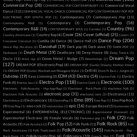
Commercial Pop
(28)
Commercial Vocal
COMMERCIAL POP CONTEMPORARY
(1)
Dance
(11)
COMMERCIAL VOCAL DANCE COMMERCIAL POP CONTEMPORARY POP POP
Contemporany
(7)
Contemporany Pop
(11)
ELECTRONIC POP SYNTH POP
(1)
Contemporary Pop
(16)
Contemporary
(3)
Contemporany R&B
(1)
Country
(96)
Contemporary R&B
(14)
CONTEMPORARY SOUL
(1)
Corridos
(1)
Cover
(26)
Cover (official)
(25)
Country Rap
(4)
Country Americana
(1)
Covers
(1)
Dance Pop
(204)
Cumbia
(6)
Dance
(8)
Dance Hall
(5)
Crossover Classical
(1)
Dancehall
(19)
Dark pop
(8)
Dark wave
(5)
Dance Pop Nu-disco
(2)
DARK-POP
(1)
Death Metal
(19)
Deathcore
(8)
Deep House
(8)
Darkwave
(1)
Deep Trance
(1)
Dream Pop
Disco
(11)
Doom Metal / Sludge
(7)
disco rap
(2)
Downtempo
(2)
(127)
DREAM POP (Electronic/Pop)
(4)
DREAM POP (Guitar Dreamy Mellow Vibes)
Drill
(4)
(1)
DREAM POP (Guitar Washed-out/Shoegaze Style)
(1)
Drum N Bass / Jungle
(2)
Dubstep
(19)
EDM
(43)
Electro
(14)
Easy Listening
(3)
Electro
Electro Folk
(1)
Electro Pop
(118)
Electronic
(100)
Funk
(4)
Electro Jazz
(1)
Electro-Goth
(1)
Electronic - Folk/Acoustic - Hip-hop/Rap
(1)
Electronic - Rock/Punk
(1)
electronic folk
(2)
electronic pop
(31)
Electronica
(11)
Electronic Folk Acoustic
(1)
electronic rock
(2)
Emo
(89)
Electronicore
(3)
Emo Pop Rock
Electrónica
(2)
ElectroPop
(1)
Emo Pop
(1)
epic
(16)
(9)
emo rock
(5)
Europe Based
(5)
Emo Rap
(1)
entrevistas
(1)
Eurovision
(1)
Experimental
(4)
EXPERIMENTAL (ELECTRONIC)
(3)
Experimental (General)
(1)
Folk
(72)
Experimental Electronic
(8)
Female Vocals
(6)
Folk
Flamenco pop
(1)
Folk Rock
(85)
Folk Pop
(52)
Acoustic
(9)
Folk Punk
(11)
Folk Acústica
(2)
Folk
Folk/Acoustic
(145)
Rock. Americana
(1)
Folk Tradicional
(2)
Folk/Acoustic - Pop -
Funk
(17)
Folk/Acoustic/Pop
(4)
Folktronica
(10)
Rock/Punk
(1)
French Pop
(2)