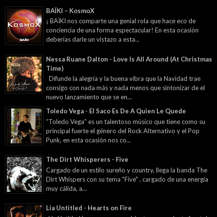
BAÏKI – KosmoX
¡ BAÏKI nos comparte una genial rola que hace eco de
conciencia de una forma espectacular! En esta ocasión
deberías darle un vistazo a esta...
Nessa Ruane Dalton - Love Is All Around (At Christmas
Time)
Difunde la alegría y la buena vibra que la Navidad trae
consigo con nada más y nada menos que sintonizar de el
nuevo lanzamiento que se en...
Toledo Vega - El Saco Es De A Quien Le Quede
“Toledo Vega” es un talentoso músico que tiene como su
principal fuerte el género del Rock Alternativo y el Pop
Punk, en esta ocasión nos co...
The Dirt Whisperers - Five
Cargado de un estilo sureño y country, llega la banda The
Dirt Whispers con su tema "Five" , cargado de una energía
muy cálida, a...
Lia Untitled - Hearts on Fire