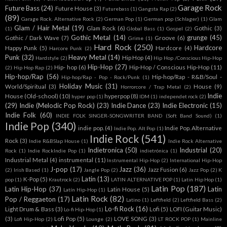
Garage Rock
Future Bass
(24)
Future House
(3)
Futurebass
(1)
Gangsta Rap
(2)
(89)
Garage Rock. Alternative Rock
(2)
German Pop
(1)
German pop (Schlager)
(1)
Glam
Glam / Hair Metal
(19)
Glam Rock
(6)
Gothic
(3)
(1)
Global Bass
(1)
Gospel
(2)
Gothic Metal
(14)
grunge
(45)
Gothic / Dark Wave
(7)
Groove
(6)
Grime
(1)
Hard Rock
(250)
Hardcore
Happy Punk
(5)
Hardcore
(4)
Harcore Punk
(2)
Punk
(32)
Heavy Metal
(14)
Hip Hop
(4)
Hardstyle
(2)
Hip Hop /Conscious Hip-Hop
Hip-Hop
(27)
Hip- hop
(6)
Hip-Hop / Conscious Hip-Hop
(11)
(2)
Hip Hop Rap
(2)
Hip-hop/Rap
(56)
Hip-hop/Rap - R&B/Soul -
Hip-hop/Rap - Pop - Rock/Punk
(1)
Holiday Music
(31)
World/Spiritual
(3)
House
(9)
Horrorcore / Trap Metal
(2)
Indie
House (Old-school)
(10)
hyperpop
(8)
hyper pop
(1)
IDM
(1)
independet rock
(2)
(29)
Indie (Melodic Pop Rock)
(23)
Indie Dance
(23)
Indie Electronic
(15)
Indie Folk
(60)
INDIE FOLK SINGER-SONGWRITER BAND (Soft Band Sound)
(1)
Indie Pop
(340)
indie pop.
(4)
Indie Pop. Alternative
Indie Pop. Alt Pop
(1)
Indie Rock
(541)
Rock
(3)
Indie R&BSlap House
(1)
Indie Rock Alternative
Indietronica
(50)
Industrial
(20)
Rock
(1)
Indie RockIndie Pop
(1)
indietrónica
(1)
Industrial Metal
(4)
instrumental
(11)
Instrumental Hip-Hop
(2)
International Hip-Hop
J-pop
(17)
Jazz
(36)
Jazz Fusion
(6)
(2)
Irish Based
(1)
Jangle Pop
(2)
Jazz Pop
(2)
K
Latin
(13)
K-Pop
(5)
pop
(1)
Krautrock
(2)
LATIN ALTERNATIVE POP
(1)
Latin Hip Hop
(1)
Latin Pop
(187)
Latin Hip-Hop
(37)
Latin
Latin House
(5)
Latín Hip-Hop
(1)
Latin Rock
(82)
Pop / Reggaeton
(17)
Latino
(1)
Leftfield
(2)
Leftfield Bass
(2)
Lo-fi Rock
(16)
Light Drum & Bass
(3)
Lofi
(5)
LOFI (Guitar Music)
Lo-fi Hip-Hop
(1)
(3)
Lofi Pop
(5)
LOVE SONG
(3)
Lofi Hip-Hop
(2)
Lounge
(2)
LT ROCK POP
(1)
Mainline