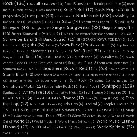
Rock
(130)
rock alternativo
(15)
Rock Blues
(4)
rock independiente
(3)
Rock
Rock Pop
(65)
Rock N Roll
(12)
Rock
indie
(1)
rock latino
(1)
Rock modern
(1)
Rock/Punk
(253)
rock punk
(40)
progresivo
(6)
Rockabilly
(8)
Rock suave
(1)
Salsa
(14)
Screamo
(8)
RockAlt Pop
(1)
Rocks 80s
(1)
ROOTS
(1)
Scandinavian Based
(1)
Singer Songwriter
(83)
Shoegaze
(48)
Singer-Songwriter
Shoeghaze
(2)
(15)
Singer-
Singer-Songwriter (Acoustic)
(4)
Singer-Songwriter (Soft Band Sound)
(1)
Songwriter Band (Full Band Sound)
(15)
SINGER-SONGWRITER BAND (Soft
ska
(24)
Skate Punk
(39)
Band Sound)
(7)
Slacker Rock
(5)
Skate
(2)
Slap House /
Soft Rock
(54)
Slowcore
(10)
Brazilian Bass
(1)
Sludge
(1)
Son Cubano
(1)
Song
Soul
(16)
SOUL ROCK
(9)
Soundscape
(3)
Soundtrack
(7)
Songwriter
(1)
South
Southern Rock
(3)
African Based
(1)
South American Based
(2)
Southern Rock / Red
(1)
Southern Rock / Red Dirt
(65)
Southern Rock / Red D
(2)
Spoken Word
(1)
Stoner Rock
(30)
Stoner RockDoom Metal / Sludge
(1)
Study beats / Jazz-hop / Chill-hop
Surf Rock
(7)
(2)
Studying Vibes
(1)
Super Catchy
(1)
Swing
(1)
Symphonic
(1)
Synthpop
(158)
Symphonic Metal
(12)
Synth Indie Rock
(10)
Synth Pop
(8)
Synthwave
(13)
Tech House
(4)
Techno
(3)
THE
Synthpop.
(1)
tAlternative Metal
(1)
Trance
(17)
Trap
BEATLES ETC)
(4)
Thrash Metal
(6)
Trap
(9)
Trap (EDM)
(5)
(hip-hop)
(22)
Trip-Hop
(4)
Tropical
(6)
Tropical House
(5)
Tribal / Afro House
(2)
UK / Happy Hardcore
(3)
UK Based
(8)
US Based
(11)
US Rap
TWEE
(1)
UK RAP
(1)
(3)
Vocal Dance/EDM
(7)
Wave
(3)
v
(1)
Vaporwave
(2)
Witch House
(2)
Wolrd
(1)
Work
world
(35)
World Music (Latin &
Out
(2)
World Music
(1)
World Music (African)
(2)
Hispanic)
(22)
World/Spiritual
(22)
World Music (other)
(4)
World pop
(1)
YACHT ROCK
(1)