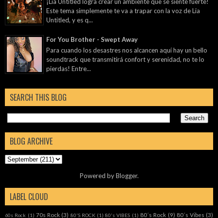
¡Lia Untitled logra crear un ambiente que se siente fuerte!
Este tema simplemente te va a trapar con la voz de Lia
Untitled, y es q...
For You Brother - Swept Away
Para cuando los desastres nos alcancen aquí hay un bello
soundtrack que transmitirá confort y serenidad, no te lo
pierdas! Entre...
SEARCH THIS BLOG
BLOG ARCHIVE
Powered by
Blogger
.
LABEL CLOUD
70s Rock
(3)
80´s Rock
(9)
80´s Vibes
(3)
60s Rock
(1)
80'S ROCK
(1)
80's VIBES
(1)