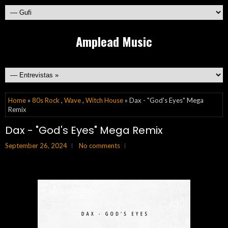
Amplead Music
Home
»
80s Rock
,
Wave
,
Witch House
» Dax - "God's Eyes" Mega
Remix
Dax - "God's Eyes" Mega Remix
September 26, 2024
No comments