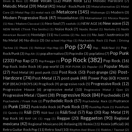
Male Vocals
(12)
Math Rock
(21)
Melodic Hardcore
(7)
Drum & Bass
(2)
Melodic Metal
(39)
Metal
(41)
Metal - Rock/Punk
(3)
Metal alternativo
(2)
Metal
Metalcore
(145)
Modern
(3)
Core
(2)
Metal Pop
(1)
metal rock
(2)
Midtempo
(2)
Modern Progressive Rock
(47)
Moombahton
(3)
Motivational
(1)
Música Popular
New wave
(52)
Neo-Soul
(7)
NEW AGE
(4)
(1)
Neo / Modern Classical
(1)
neofolk
(1)
Noise Rock
(7)
NEW WAVE (Think The Smiths)
(1)
Nordic Based
(1)
Norteño
(1)
North
Nostalgic
(11)
Nu Jazz / Jazztronica
(4)
American Based
(1)
Nu Cumbia
(2)
Nu Jazz
(1)
Nu Metal
(4)
Nu-disco
(3)
Old-school Hip-Hop
(1)
Pdychedelic Rock
(1)
Peak / Driving
Pop
(374)
Pop -
Techno
(1)
Phonk
(1)
Political Hip-Hop
(2)
Pop - R&B/Soul
(1)
Pop Punk
Rock/Punk
(3)
pop alternativo
(5)
Pop indie
(3)
pop latino
(7)
Pop Alt
(1)
Pop Rock
(382)
(233)
Pop Rap
(27)
Pop Rock.
(16)
Pop Reagge
(1)
Popular Music
Pop Rock. Indie Rock
(4)
pop world
(3)
POP-PUNK
(2)
Popular
(1)
Post-
(27)
Post Rock
(50)
Post-grunge
(26)
Post Metal
(4)
post punk
(11)
Hardcore
(74)
Post-Metal
(17)
post-punk
(48)
Power Pop
(60)
POWER
Progressive Rock
(12)
POP (BEACH BOYS
(4)
Prog Rock
(9)
progresive rock
(5)
Progressive House
(6)
progressive metal
(10)
Progressive Metal / Djen
(2)
Progressive Rock
(84)
Progressive Metal / Djent
(38)
Psychedelic
(14)
Psychedelic Rock
(57)
Psytrance
Psychedelic / Freak Folk
(2)
Psychedelyc Rock
(2)
Punk
(182)
Punk Rock
(19)
(3)
Punk Indie Rock
(4)
PunkPop Punk
(1)
PunkPunk
R&B
(19)
R&B/Soul
(57)
Rap
(30)
Rap Metal
(19)
(1)
Quieky
(1)
R&B Soul
(1)
Reggaeton
(90)
Reggae
(20)
Regional
Rap Rock
(4)
RAP UK
(1)
regg
(1)
mexicana
(42)
Regional Mexicano
(4)
Relaxing
(8)
Remix
(11)
Remix (official)
(4)
Retro Guitar Rock Pop
(11)
Retro Soul
(10)
Rhythm And Blues
(1)
Riddim / Tearout
(2)