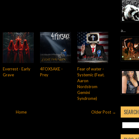
a...
Everrest - Early
4FOXSAKE -
Fear of water -
Grave
Prey
Systemic (Feat.
Aaron
Nordstrom
Gemini
Syndrome)
SEARCH
Home
Older Post →