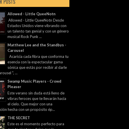
R POSTS
Allowed - Little QueeNotn
Allowed - Little QueeNotn Desde
Estados Unidos viene vibrando con
un talento tan genial y con un género
musical Rock Punk ...
Matthew Lee and the Standbys -
Carousel
Acaricia cada fibra que conforma tu
esencia con la espectacular gama
sónica que estás por recibir al darle
rousel ", ...
Swamp Music Players - Crowd
Pleaser
Este verano sin duda está lleno de
vibras feroces que te llevarán hacia
el cielo. Que mejor con una
ción hecha con un propósito ép...
THE SECRET
Este es el momento perfecto para