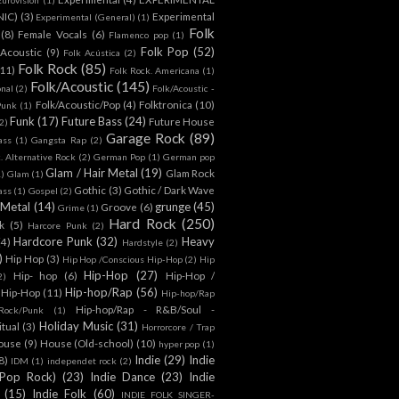
NIC)
(3)
Experimental
Experimental (General)
(1)
Folk
(8)
Female Vocals
(6)
Flamenco pop
(1)
Folk Pop
(52)
 Acoustic
(9)
Folk Acústica
(2)
Folk Rock
(85)
(11)
Folk Rock. Americana
(1)
Folk/Acoustic
(145)
onal
(2)
Folk/Acoustic -
Folk/Acoustic/Pop
(4)
Folktronica
(10)
Punk
(1)
Funk
(17)
Future Bass
(24)
Future House
2)
Garage Rock
(89)
ass
(1)
Gangsta Rap
(2)
. Alternative Rock
(2)
German Pop
(1)
German pop
Glam / Hair Metal
(19)
Glam Rock
1)
Glam
(1)
Gothic
(3)
Gothic / Dark Wave
ass
(1)
Gospel
(2)
 Metal
(14)
grunge
(45)
Groove
(6)
Grime
(1)
Hard Rock
(250)
k
(5)
Harcore Punk
(2)
Hardcore Punk
(32)
Heavy
(4)
Hardstyle
(2)
)
Hip Hop
(3)
Hip Hop /Conscious Hip-Hop
(2)
Hip
Hip-Hop
(27)
Hip- hop
(6)
Hip-Hop /
2)
Hip-hop/Rap
(56)
 Hip-Hop
(11)
Hip-hop/Rap
Hip-hop/Rap - R&B/Soul -
ock/Punk
(1)
Holiday Music
(31)
itual
(3)
Horrorcore / Trap
ouse
(9)
House (Old-school)
(10)
hyper pop
(1)
Indie
(29)
Indie
8)
IDM
(1)
independet rock
(2)
 Pop Rock)
(23)
Indie Dance
(23)
Indie
(15)
Indie Folk
(60)
INDIE FOLK SINGER-