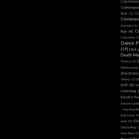
CONTEMPOR
Contempo
C
R&B
(1)
Contemp
Corridos
(1)
C
Rap
(4)
Crossover Cl
Dance 
(19)
Dark 
Death Me
D
Trance
(1)
Downtempo
(Electroni
Vibes)
(1)
D
Drill
(4)
D
Listening
Electro Fu
Electro-Got
- Hip-hop/R
Electronic F
Ele
rock
(2)
ElectroPop
(
Emo Rap
(1)
Based
(5)