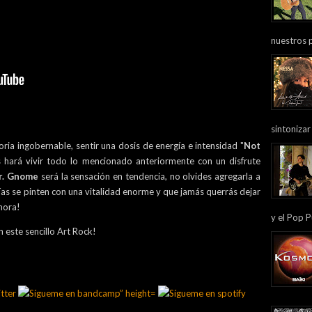
nuestros 
sintonizar
oria ingobernable, sentir una dosis de energía e intensidad "
Not
os hará vivir todo lo mencionado anteriormente con un disfrute
r. Gnome
será la sensación en tendencia, no olvides agregarla a
días se pinten con una vitalidad enorme y que jamás querrás dejar
ahora!
y el Pop P
n este sencillo Art Rock!