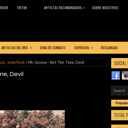
»
EBOOK
TIKTOK
ARTISTAS RECOMENDADOS
SOBRE NOSOTROS
»
»
ARTISTAS DEL MES
ZONA DE COMBATE
SERVICIOS
DESCARGAS
SOCIAL 
ock
,
Indie Rock
» Mr. Gnome - Not This Time, Devil
me, Devil
Popula
TOTAL 