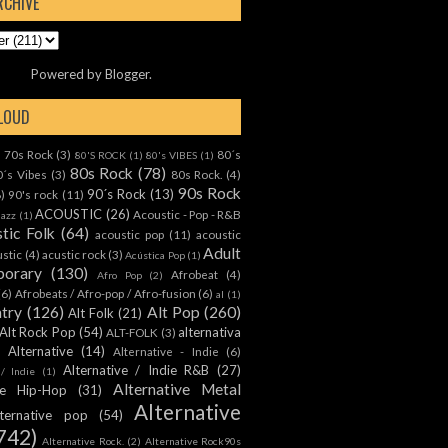
RCHIVE
Powered by
Blogger
.
CLOUD
70s Rock
(3)
80´s
)
80'S ROCK
(1)
80's VIBES
(1)
80s Rock
(78)
0´s Vibes
(3)
80s Rock.
(4)
90s Rock
90´s Rock
(13)
8)
90's rock
(11)
ACOUSTIC
(26)
Acoustic - Pop - R&B
Jazz
(1)
tic Folk
(64)
acoustic pop
(11)
acoustic
Adult
ustic
(4)
acustic rock
(3)
Acústica Pop
(1)
orary
(130)
Afrobeat
(4)
Afro Pop
(2)
(6)
Afrobeats / Afro-pop / Afro-fusion
(6)
al
(1)
ntry
(126)
Alt Pop
(260)
Alt Folk
(21)
Alt Rock Pop
(54)
alternativa
ALT-FOLK
(3)
Alternative
(14)
Alternative - Indie
(6)
Alternative / Indie R&B
(27)
 / Indie
(1)
Alternative Metal
ive Hip-Hop
(31)
Alternative
lternative pop
(54)
742)
Alternative Rock.
(2)
Alternative Rock90s