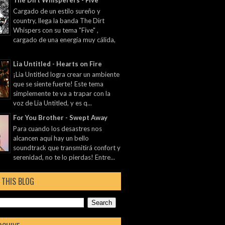
The Dirt Whisperers - Five
Cargado de un estilo sureño y
country, llega la banda The Dirt
Whispers con su tema "Five" ,
cargado de una energía muy cálida,
Lia Untitled - Hearts on Fire
¡Lia Untitled logra crear un ambiente
que se siente fuerte! Este tema
simplemente te va a trapar con la
voz de Lia Untitled, y es q...
For You Brother - Swept Away
Para cuando los desastres nos
alcancen aquí hay un bello
soundtrack que transmitirá confort y
serenidad, no te lo pierdas! Entre...
 THIS BLOG