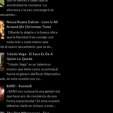
que te sientes y dejes que la
emotividad te consuma : La
añoranza y la paz convergerá en
pensamien...
Nessa Ruane Dalton - Love Is All
Around (At Christmas Time)
Difunde la alegría y la buena vibra
que la Navidad trae consigo con
nada más y nada menos que
 de el nuevo lanzamiento que se en...
Toledo Vega - El Saco Es De A
Quien Le Quede
“Toledo Vega” es un talentoso
músico que tiene como su principal
fuerte el género del Rock Alternativo
unk, en esta ocasión nos co...
BAÏKI – KosmoX
¡ BAÏKI nos comparte una genial rola
que hace eco de conciencia de una
forma espectacular! En esta ocasión
deberías darle un vistazo a esta...