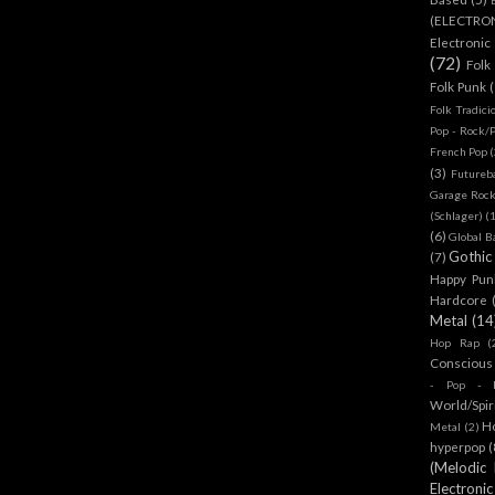
(ELECTRO
Electronic
(72)
Folk
Folk Punk
Folk Tradici
Pop - Rock/
French Pop
(
(3)
Futureb
Garage Rock
(Schlager)
(
(6)
Global B
Gothic
(7)
Happy Pun
Hardcore
Metal
(14
Hop Rap
(
Conscious
- Pop - R
World/Spir
H
Metal
(2)
hyperpop
(
(Melodic
Electronic