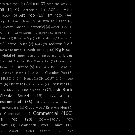
Ambient
(7)
ternative rockl
(1)
Ambient Rock
(2)
na
(114)
AOR - Adult
Anthemic
(1)
Art Pop
(15)
art rock
(44)
d Rock
(6)
Australian Based
(3)
 pop
(1)
Asian Based
(2)
4)
Avant - Garde (Electronic)
(3)
AVANT-GARDE
IC)
(1)
Avant-Garde (Electronic).Electronic
(1)
Banda
(2)
Baroque Pop
(1)
Bass House / Electro
(2)
 / Electro House
(7)
Bedroom / Lo-fi
Beats
(2)
Big Room
Bedroom Pop
(3)
room / Lo-fiPop
(1)
Blues
k Metal
(4)
Blue -grass
(1)
Bluegrass
(1)
Bap
(4)
Breakbeat
Brazilian BassDream Pop
(1)
Britpop
(9)
 Based
(1)
BRITPOP INDIE POP
(1)
Chamber Pop
(8)
Canadian Based
(1)
Cello
(1)
S MUSIC
(1)
Chill House
(1)
CHILLOUT
(1)
Chillstep
ve
(4)
Christian
(9)
Cinematic
(11)
Christmas
(2)
Classic Rock
Clasic Rock
(5)
 Epic Music
(2)
Classic Sound
(18)
classical
(8)
Instrumental
(35)
Classical/Instrumental -
Cloud Hop / Emo Hip-Hop
(9)
 Folk/Acoustic
(1)
Commercial
(100)
Comercial
(11)
)
ial Pop
(28)
COMMERCIAL POP
Commercial Vocal Dance
(11)
RARY
(1)
IAL VOCAL DANCE COMMERCIAL POP