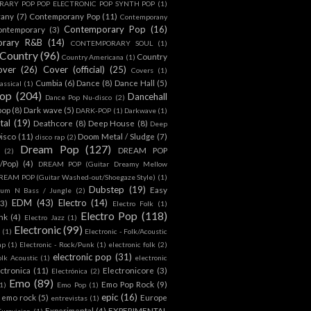
ARY POP POP ELECTRONIC POP SYNTH POP
(1)
rany
(7)
Contemporany Pop
(11)
Contemporany
Contemporary Pop
(16)
ontemporary
(3)
orary R&B
(14)
CONTEMPORARY SOUL
(1)
Country
(96)
Country
Country Americana
(1)
over
(26)
Cover (official)
(25)
Covers
(1)
Cumbia
(6)
Dance
(8)
Dance Hall
(5)
assical
(1)
Pop
(204)
Dancehall
Dance Pop Nu-disco
(2)
pop
(8)
Dark wave
(5)
DARK-POP
(1)
Darkwave
(1)
tal
(19)
Deathcore
(8)
Deep House
(8)
Deep
isco
(11)
Doom Metal / Sludge
(7)
disco rap
(2)
Dream Pop
(127)
DREAM POP
(2)
c/Pop)
(4)
DREAM POP (Guitar Dreamy Mellow
REAM POP (Guitar Washed-out/Shoegaze Style)
(1)
Dubstep
(19)
Easy
rum N Bass / Jungle
(2)
EDM
(43)
Electro
(14)
(3)
Electro Folk
(1)
Electro Pop
(118)
nk
(4)
Electro Jazz
(1)
Electronic
(99)
h
(1)
Electronic - Folk/Acoustic
ap
(1)
Electronic - Rock/Punk
(1)
electronic folk
(2)
electronic pop
(31)
olk Acoustic
(1)
electronic
ctronica
(11)
Electronicore
(3)
Electrónica
(2)
Emo
(89)
Emo Pop Rock
(9)
1)
Emo Pop
(1)
epic
(16)
emo rock
(5)
Europe
entrevistas
(1)
Experimental
(4)
EXPERIMENTAL
Eurovision
(1)