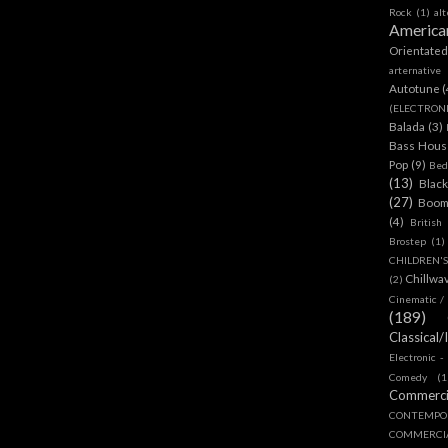
Rock
(1)
al
America
Orientate
arternative
Autotune
(
(ELECTRON
Balada
(3)
Bass House
Pop
(9)
Bed
(13)
Blac
(27)
Boom
(4)
British
Brostep
(1)
CHILDREN'
Chillwa
(2)
Cinematic /
(189)
Classical/
Electronic -
Comedy
(1
Commerc
CONTEMPO
COMMERC