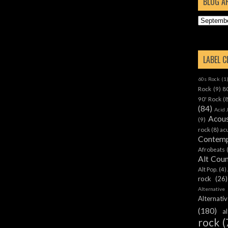
BLOG A
LABEL 
60s Rock
(1
Rock
(9)
8
90' Rock
(
(84)
Acid 
Acous
(9)
rock
(8)
ac
Contemp
Afrobeats
Alt Cou
Alt Pop.
(4)
rock
(26)
Alternative
Alternat
(180)
a
rock
(