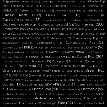
Britpop
(9)
Chamber Pop
BRITPOP INDIE POP
(1)
Brostep
(1)
Canadian Based
(1)
Cello
(1)
(8)
Chillwave
(4)
CHILDREN'S MUSIC
(1)
Chill House
(1)
CHILLOUT
(1)
Chillstep
(2)
Christian
(9)
Cinematic
(11)
Clasic Rock
(5)
Christmas
(2)
Cinematic / Epic Music
(2)
Classic Rock
(189)
Classic Sound
(18)
classical
(8)
Classical/Instrumental
(35)
Classical/Instrumental - Electronic - Folk/Acoustic
(1)
Commercial
(100)
Cloud Hop / Emo Hip-Hop
(9)
Comercial
(11)
Comedy
(1)
Commercial Pop
(28)
Commercial Vocal
COMMERCIAL POP CONTEMPORARY
(1)
Dance
(11)
COMMERCIAL VOCAL DANCE COMMERCIAL POP CONTEMPORARY POP POP
Contemporany
(7)
Contemporany Pop
(11)
ELECTRONIC POP SYNTH POP
(1)
Contemporary Pop
(16)
Contemporary
(3)
Contemporany R&B
(1)
Country
(96)
Contemporary R&B
(14)
CONTEMPORARY SOUL
(1)
Corridos
(1)
Cover
(26)
Cover (official)
(25)
Country Rap
(4)
Country Americana
(1)
Covers
(1)
Dance Pop
(204)
Cumbia
(6)
Dance
(8)
Dance Hall
(5)
Crossover Classical
(1)
Dancehall
(19)
Dark pop
(8)
Dark wave
(5)
Dance Pop Nu-disco
(2)
DARK-POP
(1)
Death Metal
(19)
Deathcore
(8)
Deep House
(8)
Darkwave
(1)
Deep Trance
(1)
Dream Pop
Disco
(11)
Doom Metal / Sludge
(7)
disco rap
(2)
Downtempo
(2)
(127)
DREAM POP (Electronic/Pop)
(4)
DREAM POP (Guitar Dreamy Mellow Vibes)
Drill
(4)
(1)
DREAM POP (Guitar Washed-out/Shoegaze Style)
(1)
Drum N Bass / Jungle
(2)
Dubstep
(19)
EDM
(43)
Electro
(14)
Easy Listening
(3)
Electro
Electro Folk
(1)
Electro Pop
(118)
Electronic
(99)
Funk
(4)
Electro Jazz
(1)
Electro-Goth
(1)
Electronic - Folk/Acoustic - Hip-hop/Rap
(1)
Electronic - Rock/Punk
(1)
electronic folk
(2)
electronic pop
(31)
Electronica
(11)
Electronic Folk Acoustic
(1)
electronic rock
(2)
Emo
(89)
Electronicore
(3)
Emo Pop Rock
Electrónica
(2)
ElectroPop
(1)
Emo Pop
(1)