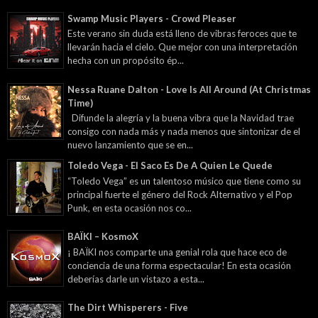
Swamp Music Players - Crowd Pleaser
Este verano sin duda está lleno de vibras feroces que te
llevarán hacia el cielo. Que mejor con una interpretación
hecha con un propósito ép...
Nessa Ruane Dalton - Love Is All Around (At Christmas
Time)
Difunde la alegría y la buena vibra que la Navidad trae
consigo con nada más y nada menos que sintonizar de el
nuevo lanzamiento que se en...
Toledo Vega - El Saco Es De A Quien Le Quede
“Toledo Vega” es un talentoso músico que tiene como su
principal fuerte el género del Rock Alternativo y el Pop
Punk, en esta ocasión nos co...
BAÏKI – KosmoX
¡ BAÏKI nos comparte una genial rola que hace eco de
conciencia de una forma espectacular! En esta ocasión
deberías darle un vistazo a esta...
The Dirt Whisperers - Five