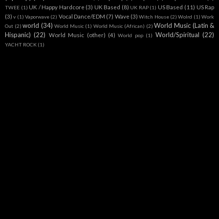
UK / Happy Hardcore
(3)
UK Based
(8)
US Based
(11)
US Rap
TWEE
(1)
UK RAP
(1)
(3)
Vocal Dance/EDM
(7)
Wave
(3)
v
(1)
Vaporwave
(2)
Witch House
(2)
Wolrd
(1)
Work
world
(34)
World Music (Latin &
Out
(2)
World Music
(1)
World Music (African)
(2)
Hispanic)
(22)
World/Spiritual
(22)
World Music (other)
(4)
World pop
(1)
YACHT ROCK
(1)