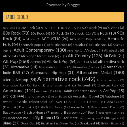
Powered by
Blogger
.
LABEL CLOUD
70s Rock
(3)
80´s Rock
(9)
80´s Vibes
(3)
60s Rock
(1)
80'S ROCK
(1)
80's VIBES
(1)
80s Rock
(78)
90s
90´s Rock
(13)
80s Rock.
(4)
90' Rock
(8)
90's rock
(11)
Rock
(84)
Acoustic
ACOUSTIC
(26)
Acoustic - Pop - R&B
(9)
Acid Jazz
(1)
Folk
(64)
acoustic pop
(11)
acoustic rock
(8)
acustic
(4)
acustic rock
(3)
Acústica
Adult Contemporary
(130)
Afrobeat
(4)
Afrobeats
(6)
Pop
(1)
Afro Pop
(2)
Alt Country
(126)
Alt Folk
(21)
Afrobeats / Afro-pop / Afro-fusion
(6)
al
(1)
Alt Pop
(260)
Alt Rock Pop
(54)
alternativa rock
Alt Pop.
(4)
ALT-FOLK
(3)
(26)
Alternative
(14)
Alternative /
Alternative - Indie
(6)
Alternative / Indie
(1)
Alternative Metal
(180)
Indie R&B
(27)
Alternative Hip-Hop
(31)
Alternative rock
(742)
alternative pop
(54)
Alternative Rock.
(2)
Ambient
(7)
Alternative Rock90s Rock
(1)
alternative rockl
(1)
Ambient Rock
(2)
Americana
(114)
Art Pop
(15)
AOR - Adult Orientated Rock
(6)
Anthemic
(1)
art rock
(44)
Australian Based
(3)
Autotune
(4)
arternative pop
(1)
Asian Based
(2)
Avant - Garde (Electronic)
(3)
AVANT-GARDE (ELECTRONIC)
(1)
Avant-Garde
Balada
(3)
(Electronic).Electronic
(1)
Banda
(2)
Baroque Pop
(1)
Bass House / Electro
(2)
Bass House / Electro House
(7)
Bedroom / Lo-fi Pop
(9)
Beats
(2)
Bedroom / Lo-fiPop
Big Room
(13)
Bedroom Pop
(3)
Black Metal
(4)
(1)
Blue -grass
(1)
Bluegrass
(1)
Blues
(27)
BoomBap
(4)
Breakbeat
(4)
Brazilian BassDream Pop
(1)
British Based
(1)