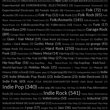
epic
(16)
(9)
emo rock
(5)
Europe Based
(5)
Emo Rap
(1)
entrevistas
(1)
Eurovision
(1)
Experimental
(4)
EXPERIMENTAL (ELECTRONIC)
(3)
Experimental (General)
(1)
Folk
(72)
Experimental Electronic
(8)
Female Vocals
(6)
Folk
Flamenco pop
(1)
Folk Rock
(85)
Folk Pop
(52)
Acoustic
(9)
Folk Punk
(11)
Folk Acústica
(2)
Folk
Folk/Acoustic
(145)
Rock. Americana
(1)
Folk Tradicional
(2)
Folk/Acoustic - Pop -
Funk
(17)
Folk/Acoustic/Pop
(4)
Folktronica
(10)
Rock/Punk
(1)
French Pop
(2)
Garage Rock
Future Bass
(24)
Future House
(3)
Futurebass
(1)
Gangsta Rap
(2)
(89)
Garage Rock. Alternative Rock
(2)
German Pop
(1)
German pop (Schlager)
(1)
Glam
Glam / Hair Metal
(19)
Glam Rock
(6)
Gothic
(3)
(1)
Global Bass
(1)
Gospel
(2)
Gothic Metal
(14)
grunge
(45)
Gothic / Dark Wave
(7)
Groove
(6)
Grime
(1)
Hard Rock
(250)
Hardcore
Happy Punk
(5)
Hardcore
(4)
Harcore Punk
(2)
Punk
(32)
Heavy Metal
(14)
Hip Hop
(3)
Hardstyle
(2)
Hip Hop /Conscious Hip-Hop
Hip-Hop
(27)
Hip- hop
(6)
Hip-Hop / Conscious Hip-Hop
(11)
(2)
Hip Hop Rap
(2)
Hip-hop/Rap
(56)
Hip-hop/Rap - R&B/Soul -
Hip-hop/Rap - Pop - Rock/Punk
(1)
Holiday Music
(31)
World/Spiritual
(3)
House
(9)
Horrorcore / Trap Metal
(2)
Indie
House (Old-school)
(10)
hyperpop
(8)
hyper pop
(1)
IDM
(1)
independet rock
(2)
(29)
Indie (Melodic Pop Rock)
(23)
Indie Dance
(23)
Indie Electronic
(15)
Indie Folk
(60)
INDIE FOLK SINGER-SONGWRITER BAND (Soft Band Sound)
(1)
Indie Pop
(340)
indie pop.
(4)
Indie Pop. Alternative
Indie Pop. Alt Pop
(1)
Indie Rock
(541)
Rock
(3)
Indie R&BSlap House
(1)
Indie Rock Alternative
Indietronica
(50)
Industrial
(20)
Rock
(1)
Indie RockIndie Pop
(1)
indietrónica
(1)
Industrial Metal
(4)
instrumental
(11)
Instrumental Hip-Hop
(2)
International Hip-Hop
J-pop
(17)
Jazz
(36)
Jazz Fusion
(6)
(2)
Irish Based
(1)
Jangle Pop
(2)
Jazz Pop
(2)
K