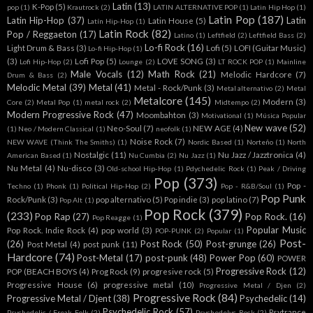
Latin
(13)
K-Pop
(5)
pop
(1)
Krautrock
(2)
LATIN ALTERNATIVE POP
(1)
Latin Hip Hop
(1)
Latin Pop
(187)
Latin Hip-Hop
(37)
Latin
Latin House
(5)
Latín Hip-Hop
(1)
Latin Rock
(82)
Pop / Reggaeton
(17)
Latino
(1)
Leftfield
(2)
Leftfield Bass
(2)
Lo-fi Rock
(16)
Light Drum & Bass
(3)
Lofi
(5)
LOFI (Guitar Music)
Lo-fi Hip-Hop
(1)
(3)
Lofi Pop
(5)
LOVE SONG
(3)
Lofi Hip-Hop
(2)
Lounge
(2)
LT ROCK POP
(1)
Mainline
Male Vocals
(12)
Math Rock
(21)
Melodic Hardcore
(7)
Drum & Bass
(2)
Melodic Metal
(39)
Metal
(41)
Metal - Rock/Punk
(3)
Metal alternativo
(2)
Metal
Metalcore
(145)
Modern
(3)
Core
(2)
Metal Pop
(1)
metal rock
(2)
Midtempo
(2)
Modern Progressive Rock
(47)
Moombahton
(3)
Motivational
(1)
Música Popular
New wave
(52)
Neo-Soul
(7)
NEW AGE
(4)
(1)
Neo / Modern Classical
(1)
neofolk
(1)
Noise Rock
(7)
NEW WAVE (Think The Smiths)
(1)
Nordic Based
(1)
Norteño
(1)
North
Nostalgic
(11)
Nu Jazz / Jazztronica
(4)
American Based
(1)
Nu Cumbia
(2)
Nu Jazz
(1)
Nu Metal
(4)
Nu-disco
(3)
Old-school Hip-Hop
(1)
Pdychedelic Rock
(1)
Peak / Driving
Pop
(373)
Pop -
Techno
(1)
Phonk
(1)
Political Hip-Hop
(2)
Pop - R&B/Soul
(1)
Pop Punk
Rock/Punk
(3)
pop alternativo
(5)
Pop indie
(3)
pop latino
(7)
Pop Alt
(1)
Pop Rock
(379)
(233)
Pop Rap
(27)
Pop Rock.
(16)
Pop Reagge
(1)
Popular Music
Pop Rock. Indie Rock
(4)
pop world
(3)
POP-PUNK
(2)
Popular
(1)
Post-
(26)
Post Rock
(50)
Post-grunge
(26)
Post Metal
(4)
post punk
(11)
Hardcore
(74)
Post-Metal
(17)
post-punk
(48)
Power Pop
(60)
POWER
Progressive Rock
(12)
POP (BEACH BOYS
(4)
Prog Rock
(9)
progresive rock
(5)
Progressive House
(6)
progressive metal
(10)
Progressive Metal / Djen
(2)
Progressive Rock
(84)
Progressive Metal / Djent
(38)
Psychedelic
(14)
Psychedelic Rock
(57)
Psytrance
Psychedelic / Freak Folk
(2)
Psychedelyc Rock
(2)