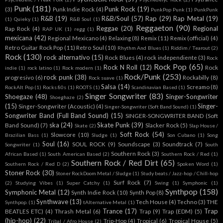
Punk
(181)
Punk Rock
(19)
(3)
Punk Indie Rock
(4)
PunkPop Punk
(1)
PunkPunk
R&B
(19)
R&B/Soul
(57)
Rap
(29)
Rap Metal
(19)
(1)
Quieky
(1)
R&B Soul
(1)
Reggaeton
(90)
Reggae
(20)
Regional
Rap Rock
(4)
RAP UK
(1)
regg
(1)
mexicana
(42)
Regional Mexicano
(4)
Relaxing
(8)
Remix
(11)
Remix (official)
(4)
Retro Guitar Rock Pop
(11)
Retro Soul
(10)
Rhythm And Blues
(1)
Riddim / Tearout
(2)
Rock
(130)
rock alternativo
(15)
Rock Blues
(4)
rock independiente
(3)
Rock
Rock Pop
(65)
Rock N Roll
(12)
Rock
indie
(1)
rock latino
(1)
Rock modern
(1)
Rock/Punk
(253)
rock punk
(38)
progresivo
(6)
Rockabilly
(8)
Rock suave
(1)
Salsa
(14)
Screamo
(8)
RockAlt Pop
(1)
Rocks 80s
(1)
ROOTS
(1)
Scandinavian Based
(1)
Singer Songwriter
(83)
Shoegaze
(48)
Singer-Songwriter
Shoeghaze
(2)
(15)
Singer-
Singer-Songwriter (Acoustic)
(4)
Singer-Songwriter (Soft Band Sound)
(1)
Songwriter Band (Full Band Sound)
(15)
SINGER-SONGWRITER BAND (Soft
ska
(24)
Skate Punk
(39)
Band Sound)
(7)
Slacker Rock
(5)
Skate
(2)
Slap House /
Soft Rock
(54)
Slowcore
(10)
Brazilian Bass
(1)
Sludge
(1)
Son Cubano
(1)
Song
Soul
(16)
SOUL ROCK
(9)
Soundscape
(3)
Soundtrack
(7)
Songwriter
(1)
South
Southern Rock
(3)
African Based
(1)
South American Based
(2)
Southern Rock / Red
(1)
Southern Rock / Red Dirt
(65)
Southern Rock / Red D
(2)
Spoken Word
(1)
Stoner Rock
(30)
Stoner RockDoom Metal / Sludge
(1)
Study beats / Jazz-hop / Chill-hop
Surf Rock
(7)
(2)
Studying Vibes
(1)
Super Catchy
(1)
Swing
(1)
Symphonic
(1)
Synthpop
(158)
Symphonic Metal
(12)
Synth Indie Rock
(10)
Synth Pop
(8)
Synthwave
(13)
Tech House
(4)
Techno
(3)
THE
Synthpop.
(1)
tAlternative Metal
(1)
Trance
(17)
Trap
BEATLES ETC)
(4)
Thrash Metal
(6)
Trap
(9)
Trap (EDM)
(5)
(hip-hop)
(22)
Trip-Hop
(4)
Tropical
(6)
Tropical House
(5)
Tribal / Afro House
(2)