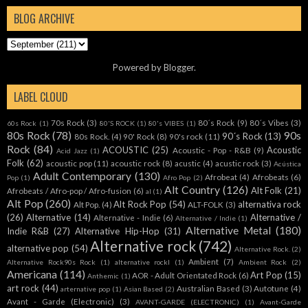
BLOG ARCHIVE
Powered by
Blogger
.
LABEL CLOUD
70s Rock
(3)
80´s Rock
(9)
80´s Vibes
(3)
60s Rock
(1)
80'S ROCK
(1)
80's VIBES
(1)
80s Rock
(78)
90s
90´s Rock
(13)
80s Rock.
(4)
90' Rock
(8)
90's rock
(11)
Rock
(84)
ACOUSTIC
(25)
Acoustic
Acoustic - Pop - R&B
(9)
Acid Jazz
(1)
Folk
(62)
acoustic pop
(11)
acoustic rock
(8)
acustic
(4)
acustic rock
(3)
Acústica
Adult Contemporary
(130)
Afrobeat
(4)
Afrobeats
(6)
Pop
(1)
Afro Pop
(2)
Alt Country
(126)
Alt Folk
(21)
Afrobeats / Afro-pop / Afro-fusion
(6)
al
(1)
Alt Pop
(260)
Alt Rock Pop
(54)
alternativa rock
Alt Pop.
(4)
ALT-FOLK
(3)
(26)
Alternative
(14)
Alternative /
Alternative - Indie
(6)
Alternative / Indie
(1)
Alternative Metal
(180)
Indie R&B
(27)
Alternative Hip-Hop
(31)
Alternative rock
(742)
alternative pop
(54)
Alternative Rock.
(2)
Ambient
(7)
Alternative Rock90s Rock
(1)
alternative rockl
(1)
Ambient Rock
(2)
Americana
(114)
Art Pop
(15)
AOR - Adult Orientated Rock
(6)
Anthemic
(1)
art rock
(44)
Australian Based
(3)
Autotune
(4)
arternative pop
(1)
Asian Based
(2)
Avant - Garde (Electronic)
(3)
AVANT-GARDE (ELECTRONIC)
(1)
Avant-Garde