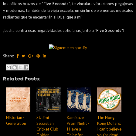
los cálidos brazos de "
Five Seconds
", te vinculara vibraciones pegajosas
y modernas, también de la vieja escuela, un sin fin de elementos musicales
radiantes que te encantarán al igual que a mí!
¡Lucha contra esas negatividades cotidianas junto a "
Five Seconds
"!
Share:
Related Posts:
Historian -
St. Jimi
Kamikaze
The Hong
Generation
Sebastian
Prom Night -
Kong Dollars:
Cricket Club -
I Have a
I can't believe
Golden
Thing for
you're dead