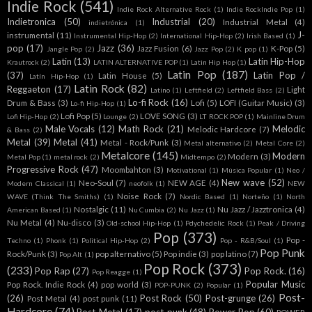
Indie Rock
(541)
Indie Rock Alternative Rock
(1)
Indie RockIndie Pop
(1)
Indietronica
(50)
Industrial
(20)
Industrial Metal
(4)
indietrónica
(1)
J-
instrumental
(11)
Instrumental Hip-Hop
(2)
International Hip-Hop
(2)
Irish Based
(1)
pop
(17)
Jazz
(36)
Jazz Fusion
(6)
K-Pop
(5)
Jangle Pop
(2)
Jazz Pop
(2)
K pop
(1)
Latin
(13)
Latin Hip-Hop
Krautrock
(2)
LATIN ALTERNATIVE POP
(1)
Latin Hip Hop
(1)
Latin Pop
(187)
(37)
Latin Pop /
Latin House
(5)
Latín Hip-Hop
(1)
Latin Rock
(82)
Reggaeton
(17)
Light
Latino
(1)
Leftfield
(2)
Leftfield Bass
(2)
Lo-fi Rock
(16)
Drum & Bass
(3)
Lofi
(5)
LOFI (Guitar Music)
(3)
Lo-fi Hip-Hop
(1)
Lofi Pop
(5)
LOVE SONG
(3)
Lofi Hip-Hop
(2)
Lounge
(2)
LT ROCK POP
(1)
Mainline Drum
Male Vocals
(12)
Math Rock
(21)
Melodic
Melodic Hardcore
(7)
& Bass
(2)
Metal
(39)
Metal
(41)
Metal - Rock/Punk
(3)
Metal alternativo
(2)
Metal Core
(2)
Metalcore
(145)
Modern
Modern
(3)
Metal Pop
(1)
metal rock
(2)
Midtempo
(2)
Progressive Rock
(47)
Moombahton
(3)
Motivational
(1)
Música Popular
(1)
Neo /
New wave
(52)
Neo-Soul
(7)
NEW AGE
(4)
Modern Classical
(1)
neofolk
(1)
NEW
Noise Rock
(7)
WAVE (Think The Smiths)
(1)
Nordic Based
(1)
Norteño
(1)
North
Nostalgic
(11)
Nu Jazz / Jazztronica
(4)
American Based
(1)
Nu Cumbia
(2)
Nu Jazz
(1)
Nu Metal
(4)
Nu-disco
(3)
Old-school Hip-Hop
(1)
Pdychedelic Rock
(1)
Peak / Driving
Pop
(373)
Pop -
Techno
(1)
Phonk
(1)
Political Hip-Hop
(2)
Pop - R&B/Soul
(1)
Pop Punk
Rock/Punk
(3)
pop alternativo
(5)
Pop indie
(3)
pop latino
(7)
Pop Alt
(1)
Pop Rock
(373)
(233)
Pop Rap
(27)
Pop Rock.
(16)
Pop Reagge
(1)
Popular Music
Pop Rock. Indie Rock
(4)
pop world
(3)
POP-PUNK
(2)
Popular
(1)
Post-
(26)
Post Rock
(50)
Post-grunge
(26)
Post Metal
(4)
post punk
(11)
Hardcore
(74)