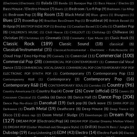
Balada
(3)
(Electronic).Electronic
(1)
Banda
(2)
Baroque Pop
(1)
Bass House / Electro
(2)
Bass House / Electro House
(7)
Bedroom / Lo-fi Pop
(9)
Beats
(2)
Bedroom / Lo-fiPop
Big Room
(13)
Bedroom Pop
(3)
Black Metal
(4)
(1)
Blue -grass
(1)
Bluegrass
(1)
Blues
(27)
BoomBap
(4)
Breakbeat
(4)
Brazilian BassDream Pop
(1)
British Based
(1)
Britpop
(9)
Chamber Pop
BRITPOP INDIE POP
(1)
Brostep
(1)
Canadian Based
(1)
Cello
(1)
(8)
Chillwave
(4)
CHILDREN'S MUSIC
(1)
Chill House
(1)
CHILLOUT
(1)
Chillstep
(2)
Christian
(9)
Cinematic
(11)
Clasic Rock
(5)
Christmas
(2)
Cinematic / Epic Music
(2)
Classic Rock
(189)
Classic Sound
(18)
classical
(8)
Classical/Instrumental
(35)
Classical/Instrumental - Electronic - Folk/Acoustic
(1)
Commercial
(100)
Cloud Hop / Emo Hip-Hop
(9)
Comercial
(11)
Comedy
(1)
Commercial Pop
(28)
Commercial Vocal
COMMERCIAL POP CONTEMPORARY
(1)
Dance
(11)
COMMERCIAL VOCAL DANCE COMMERCIAL POP CONTEMPORARY POP POP
Contemporany
(7)
Contemporany Pop
(11)
ELECTRONIC POP SYNTH POP
(1)
Contemporary Pop
(16)
Contemporary
(3)
Contemporany R&B
(1)
Country
(96)
Contemporary R&B
(14)
CONTEMPORARY SOUL
(1)
Corridos
(1)
Cover
(26)
Cover (official)
(25)
Country Rap
(4)
Country Americana
(1)
Covers
(1)
Dance Pop
(204)
Cumbia
(6)
Dance
(8)
Dance Hall
(5)
Crossover Classical
(1)
Dancehall
(19)
Dark pop
(8)
Dark wave
(5)
Dance Pop Nu-disco
(2)
DARK-POP
(1)
Death Metal
(19)
Deathcore
(8)
Deep House
(8)
Darkwave
(1)
Deep Trance
(1)
Dream Pop
Disco
(11)
Doom Metal / Sludge
(7)
disco rap
(2)
Downtempo
(2)
(127)
DREAM POP (Electronic/Pop)
(4)
DREAM POP (Guitar Dreamy Mellow Vibes)
Drill
(4)
(1)
DREAM POP (Guitar Washed-out/Shoegaze Style)
(1)
Drum N Bass / Jungle
(2)
Dubstep
(19)
EDM
(43)
Electro
(14)
Easy Listening
(3)
Electro Funk
(4)
Electro