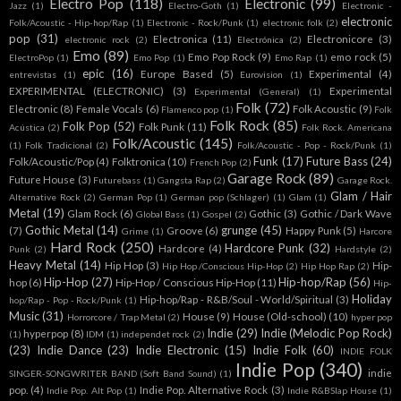
Electro Pop
(118)
Electronic
(99)
Jazz
(1)
Electro-Goth
(1)
Electronic -
electronic
Folk/Acoustic - Hip-hop/Rap
(1)
Electronic - Rock/Punk
(1)
electronic folk
(2)
pop
(31)
Electronica
(11)
Electronicore
(3)
electronic rock
(2)
Electrónica
(2)
Emo
(89)
Emo Pop Rock
(9)
emo rock
(5)
ElectroPop
(1)
Emo Pop
(1)
Emo Rap
(1)
epic
(16)
Europe Based
(5)
Experimental
(4)
entrevistas
(1)
Eurovision
(1)
EXPERIMENTAL (ELECTRONIC)
(3)
Experimental
Experimental (General)
(1)
Folk
(72)
Electronic
(8)
Female Vocals
(6)
Folk Acoustic
(9)
Flamenco pop
(1)
Folk
Folk Rock
(85)
Folk Pop
(52)
Folk Punk
(11)
Acústica
(2)
Folk Rock. Americana
Folk/Acoustic
(145)
(1)
Folk Tradicional
(2)
Folk/Acoustic - Pop - Rock/Punk
(1)
Funk
(17)
Future Bass
(24)
Folk/Acoustic/Pop
(4)
Folktronica
(10)
French Pop
(2)
Garage Rock
(89)
Future House
(3)
Futurebass
(1)
Gangsta Rap
(2)
Garage Rock.
Glam / Hair
Alternative Rock
(2)
German Pop
(1)
German pop (Schlager)
(1)
Glam
(1)
Metal
(19)
Glam Rock
(6)
Gothic
(3)
Gothic / Dark Wave
Global Bass
(1)
Gospel
(2)
Gothic Metal
(14)
grunge
(45)
(7)
Groove
(6)
Happy Punk
(5)
Grime
(1)
Harcore
Hard Rock
(250)
Hardcore Punk
(32)
Hardcore
(4)
Punk
(2)
Hardstyle
(2)
Heavy Metal
(14)
Hip Hop
(3)
Hip-
Hip Hop /Conscious Hip-Hop
(2)
Hip Hop Rap
(2)
Hip-Hop
(27)
Hip-hop/Rap
(56)
hop
(6)
Hip-Hop / Conscious Hip-Hop
(11)
Hip-
Holiday
Hip-hop/Rap - R&B/Soul - World/Spiritual
(3)
hop/Rap - Pop - Rock/Punk
(1)
Music
(31)
House
(9)
House (Old-school)
(10)
Horrorcore / Trap Metal
(2)
hyper pop
Indie
(29)
Indie (Melodic Pop Rock)
hyperpop
(8)
(1)
IDM
(1)
independet rock
(2)
(23)
Indie Dance
(23)
Indie Electronic
(15)
Indie Folk
(60)
INDIE FOLK
Indie Pop
(340)
indie
SINGER-SONGWRITER BAND (Soft Band Sound)
(1)
pop.
(4)
Indie Pop. Alternative Rock
(3)
Indie Pop. Alt Pop
(1)
Indie R&BSlap House
(1)