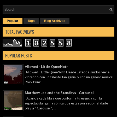
Popular
Tags
Blog Archives
TOTAL PAGEVIEWS
1
0
2
5
5
8
POPULAR POSTS
Allowed - Little QueeNotn
Allowed - Little QueeNotn Desde Estados Unidos viene
vibrando con un talento tan genial y con un género musical
Rock Punk ...
Matthew Lee and the Standbys - Carousel
Acaricia cada fibra que conforma tu esencia con la
espectacular gama sónica que estás por recibir al darle
play a " Carousel ", ...