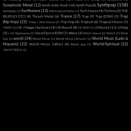
Synthpop
(158)
Symphonic Metal
(12)
Synth Indie Rock
(10)
Synth Pop
(8)
Synthwave
(13)
Tech House
(4)
Techno
(3)
THE
Synthpop.
(1)
tAlternative Metal
(1)
Trance
(17)
Trap
BEATLES ETC)
(4)
Thrash Metal
(6)
Trap
(9)
Trap (EDM)
(5)
(hip-hop)
(22)
Trip-Hop
(4)
Tropical
(6)
Tropical House
(5)
Tribal / Afro House
(2)
UK / Happy Hardcore
(3)
UK Based
(8)
US Based
(11)
US Rap
TWEE
(1)
UK RAP
(1)
(3)
Vocal Dance/EDM
(7)
Wave
(3)
v
(1)
Vaporwave
(2)
Witch House
(2)
Wolrd
(1)
Work
world
(34)
World Music (Latin &
Out
(2)
World Music
(1)
World Music (African)
(2)
Hispanic)
(22)
World/Spiritual
(22)
World Music (other)
(4)
World pop
(1)
YACHT ROCK
(1)