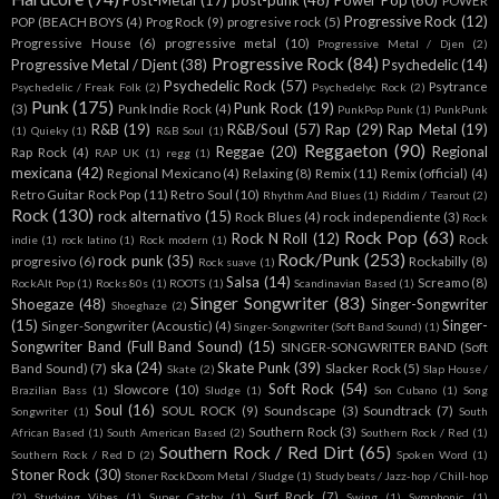
Post-Metal
(17)
post-punk
(48)
Power Pop
(60)
POWER
Progressive Rock
(12)
POP (BEACH BOYS
(4)
Prog Rock
(9)
progresive rock
(5)
Progressive House
(6)
progressive metal
(10)
Progressive Metal / Djen
(2)
Progressive Rock
(84)
Progressive Metal / Djent
(38)
Psychedelic
(14)
Psychedelic Rock
(57)
Psytrance
Psychedelic / Freak Folk
(2)
Psychedelyc Rock
(2)
Punk
(175)
Punk Rock
(19)
(3)
Punk Indie Rock
(4)
PunkPop Punk
(1)
PunkPunk
R&B
(19)
R&B/Soul
(57)
Rap
(29)
Rap Metal
(19)
(1)
Quieky
(1)
R&B Soul
(1)
Reggaeton
(90)
Reggae
(20)
Regional
Rap Rock
(4)
RAP UK
(1)
regg
(1)
mexicana
(42)
Regional Mexicano
(4)
Relaxing
(8)
Remix
(11)
Remix (official)
(4)
Retro Guitar Rock Pop
(11)
Retro Soul
(10)
Rhythm And Blues
(1)
Riddim / Tearout
(2)
Rock
(130)
rock alternativo
(15)
Rock Blues
(4)
rock independiente
(3)
Rock
Rock Pop
(63)
Rock N Roll
(12)
Rock
indie
(1)
rock latino
(1)
Rock modern
(1)
Rock/Punk
(253)
rock punk
(35)
progresivo
(6)
Rockabilly
(8)
Rock suave
(1)
Salsa
(14)
Screamo
(8)
RockAlt Pop
(1)
Rocks 80s
(1)
ROOTS
(1)
Scandinavian Based
(1)
Singer Songwriter
(83)
Shoegaze
(48)
Singer-Songwriter
Shoeghaze
(2)
(15)
Singer-
Singer-Songwriter (Acoustic)
(4)
Singer-Songwriter (Soft Band Sound)
(1)
Songwriter Band (Full Band Sound)
(15)
SINGER-SONGWRITER BAND (Soft
ska
(24)
Skate Punk
(39)
Band Sound)
(7)
Slacker Rock
(5)
Skate
(2)
Slap House /
Soft Rock
(54)
Slowcore
(10)
Brazilian Bass
(1)
Sludge
(1)
Son Cubano
(1)
Song
Soul
(16)
SOUL ROCK
(9)
Soundscape
(3)
Soundtrack
(7)
Songwriter
(1)
South
Southern Rock
(3)
African Based
(1)
South American Based
(2)
Southern Rock / Red
(1)
Southern Rock / Red Dirt
(65)
Southern Rock / Red D
(2)
Spoken Word
(1)
Stoner Rock
(30)
Stoner RockDoom Metal / Sludge
(1)
Study beats / Jazz-hop / Chill-hop
Surf Rock
(7)
(2)
Studying Vibes
(1)
Super Catchy
(1)
Swing
(1)
Symphonic
(1)