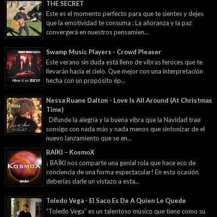
THE SECRET
Este es el momento perfecto para que te sientes y dejes
que la emotividad te consuma : La añoranza y la paz
convergerá en nuestros pensamien...
Swamp Music Players - Crowd Pleaser
Este verano sin duda está lleno de vibras feroces que te
llevarán hacia el cielo. Que mejor con una interpretación
hecha con un propósito ép...
Nessa Ruane Dalton - Love Is All Around (At Christmas
Time)
Difunde la alegría y la buena vibra que la Navidad trae
consigo con nada más y nada menos que sintonizar de el
nuevo lanzamiento que se en...
BAÏKI – KosmoX
¡ BAÏKI nos comparte una genial rola que hace eco de
conciencia de una forma espectacular! En esta ocasión
deberías darle un vistazo a esta...
Toledo Vega - El Saco Es De A Quien Le Quede
“Toledo Vega” es un talentoso músico que tiene como su