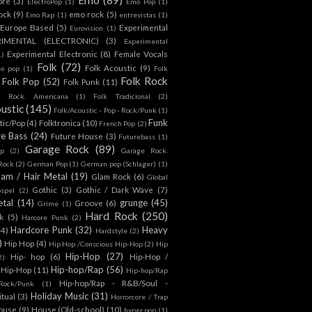
ore
(3)
ElectroPop
(1)
Emo Pop
(1)
ock
(9)
emo rock
(5)
Emo Rap
(1)
entrevistas
(1)
Europe Based
(5)
Experimental
Eurovision
(1)
RIMENTAL (ELECTRONIC)
(3)
Experimental
Experimental Electronic
(8)
Female Vocals
1)
Folk
(72)
Folk Acoustic
(9)
co pop
(1)
Folk
Folk Rock
Folk Pop
(52)
Folk Punk
(11)
k Rock. Americana
(1)
Folk Tradicional
(2)
ustic
(145)
Folk/Acoustic - Pop - Rock/Punk
(1)
Funk
tic/Pop
(4)
Folktronica
(10)
French Pop
(2)
re Bass
(24)
Future House
(3)
Futurebass
(1)
Garage Rock
(89)
p
(2)
Garage Rock.
 Rock
(2)
German Pop
(1)
German pop (Schlager)
(1)
lam / Hair Metal
(19)
Glam Rock
(6)
Global
Gothic
(3)
Gothic / Dark Wave
(7)
spel
(2)
tal
(14)
grunge
(45)
Groove
(6)
Grime
(1)
Hard Rock
(250)
k
(5)
Harcore Punk
(2)
Hardcore Punk
(32)
Heavy
(4)
Hardstyle
(2)
)
Hip Hop
(4)
Hip Hop /Conscious Hip-Hop
(2)
Hip
Hip-Hop
(27)
Hip- hop
(6)
Hip-Hop /
2)
Hip-hop/Rap
(56)
 Hip-Hop
(11)
Hip-hop/Rap
Hip-hop/Rap - R&B/Soul -
ock/Punk
(1)
Holiday Music
(31)
itual
(3)
Horrorcore / Trap
ouse
(9)
House (Old-school)
(10)
hyper pop
(1)