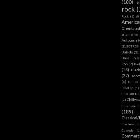
(180)
a
rock
(
Rock
(1)
al
America
Orientate
arternative
Autotune
(
(ELECTRON
Balada
(3)
Bass House
Pop
(9)
Bed
(13)
Blac
(27)
Boom
(4)
British
Brostep
(1)
CHILDREN'
Chillwa
(2)
Cinematic /
(189)
Classical/
Electronic -
Comedy
(1
Commerc