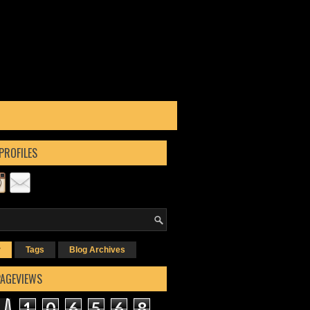
PROFILES
r
Tags
Blog Archives
PAGEVIEWS
1
0
6
5
6
8