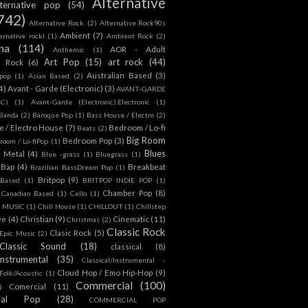
Alternative
lternative pop
(54)
742)
Alternative Rock.
(2)
Alternative Rock90s
Ambient
(7)
ternative rockl
(1)
Ambient Rock
(2)
na
(114)
AOR - Adult
Anthemic
(1)
Art Pop
(15)
art rock
(44)
d Rock
(6)
Australian Based
(3)
 pop
(1)
Asian Based
(2)
4)
Avant - Garde (Electronic)
(3)
AVANT-GARDE
IC)
(1)
Avant-Garde (Electronic).Electronic
(1)
Banda
(2)
Baroque Pop
(1)
Bass House / Electro
(2)
 / Electro House
(7)
Bedroom / Lo-fi
Beats
(2)
Big Room
Bedroom Pop
(3)
room / Lo-fiPop
(1)
Blues
k Metal
(4)
Blue -grass
(1)
Bluegrass
(1)
Bap
(4)
Breakbeat
Brazilian BassDream Pop
(1)
Britpop
(9)
 Based
(1)
BRITPOP INDIE POP
(1)
Chamber Pop
(8)
Canadian Based
(1)
Cello
(1)
S MUSIC
(1)
Chill House
(1)
CHILLOUT
(1)
Chillstep
ve
(4)
Christian
(9)
Cinematic
(11)
Christmas
(2)
Classic Rock
Clasic Rock
(5)
 Epic Music
(2)
Classic Sound
(18)
classical
(8)
Instrumental
(35)
Classical/Instrumental -
Cloud Hop / Emo Hip-Hop
(9)
 Folk/Acoustic
(1)
Commercial
(100)
Comercial
(11)
)
ial Pop
(28)
COMMERCIAL POP