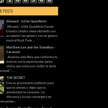
R POSTS
Allowed - Little QueeNotn
Allowed - Little QueeNotn Desde
Estados Unidos viene vibrando con
un talento tan genial y con un género
musical Rock Punk ...
Matthew Lee and the Standbys -
Carousel
Acaricia cada fibra que conforma tu
esencia con la espectacular gama
sónica que estás por recibir al darle
rousel ", ...
THE SECRET
Este es el momento perfecto para
que te sientes y dejes que la
emotividad te consuma : La
añoranza y la paz convergerá en
pensamien...