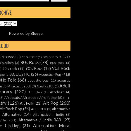
RCHIVE
Powered by
Blogger
.
CLOUD
70s Rock
(3)
80´s
)
80'S ROCK
(1)
80's VIBES
(1)
80s Rock
(78)
0´s Vibes
(3)
80s Rock.
(4)
90s Rock
90´s Rock
(13)
8)
90's rock
(11)
ACOUSTIC
(26)
Acoustic - Pop - R&B
Jazz
(1)
tic Folk
(66)
acoustic pop
(11)
acoustic
Adult
ustic
(4)
acustic rock
(3)
Acústica Pop
(1)
orary
(130)
Afrobeat
(4)
Afro Pop
(2)
(6)
Afrobeats / Afro-pop / Afro-fusion
(6)
al
(1)
ntry
(126)
Alt Pop
(260)
Alt Folk
(21)
Alt Rock Pop
(54)
alternativa
ALT-FOLK
(3)
Alternative
(14)
Alternative - Indie
(6)
Alternative / Indie R&B
(27)
 / Indie
(1)
Alternative Metal
ive Hip-Hop
(31)