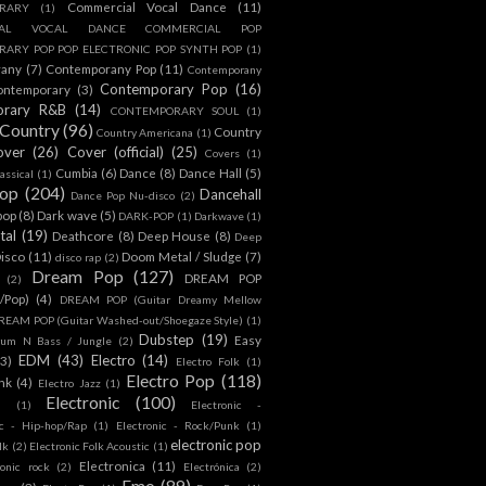
Commercial Vocal Dance
(11)
RARY
(1)
IAL VOCAL DANCE COMMERCIAL POP
ARY POP POP ELECTRONIC POP SYNTH POP
(1)
rany
(7)
Contemporany Pop
(11)
Contemporany
Contemporary Pop
(16)
ontemporary
(3)
orary R&B
(14)
CONTEMPORARY SOUL
(1)
Country
(96)
Country
Country Americana
(1)
over
(26)
Cover (official)
(25)
Covers
(1)
Cumbia
(6)
Dance
(8)
Dance Hall
(5)
assical
(1)
Pop
(204)
Dancehall
Dance Pop Nu-disco
(2)
pop
(8)
Dark wave
(5)
DARK-POP
(1)
Darkwave
(1)
tal
(19)
Deathcore
(8)
Deep House
(8)
Deep
isco
(11)
Doom Metal / Sludge
(7)
disco rap
(2)
Dream Pop
(127)
DREAM POP
(2)
c/Pop)
(4)
DREAM POP (Guitar Dreamy Mellow
REAM POP (Guitar Washed-out/Shoegaze Style)
(1)
Dubstep
(19)
Easy
rum N Bass / Jungle
(2)
EDM
(43)
Electro
(14)
(3)
Electro Folk
(1)
Electro Pop
(118)
nk
(4)
Electro Jazz
(1)
Electronic
(100)
h
(1)
Electronic -
ic - Hip-hop/Rap
(1)
Electronic - Rock/Punk
(1)
electronic pop
lk
(2)
Electronic Folk Acoustic
(1)
Electronica
(11)
ronic rock
(2)
Electrónica
(2)
Emo
(89)