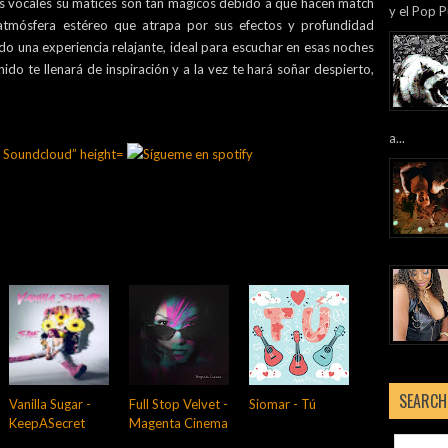
as vocales su matices son tan mágicos debido a que hacen match
y el Pop P
atmósfera estéreo que atrapa por sus efectos y profundidad
do una experiencia relajante, ideal para escuchar en esas noches
ido te llenará de inspiración y a la vez te hará soñar despierto,
a...
SEARCH
Vanilla Sugar -
Full Stop Velvet -
Siomar - Tú
KeepASecret
Magenta Cinema