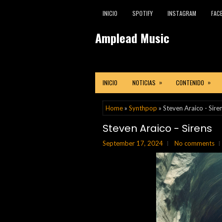
INICIO
SPOTIFY
INSTAGRAM
FAC
Amplead Music
»
»
INICIO
NOTICIAS
CONTENIDO
Home
»
Synthpop
» Steven Araico - Sire
Steven Araico - Sirens
September 17, 2024
No comments