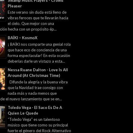
Swamp Music Players - Crowd
Pleaser
Este verano sin duda está lleno de
vibras feroces que te llevarán hacia
el cielo. Que mejor con una
ción hecha con un propósito ép...
BAÏKI – KosmoX
¡ BAÏKI nos comparte una genial rola
que hace eco de conciencia de una
forma espectacular! En esta ocasión
deberías darle un vistazo a esta...
Nessa Ruane Dalton - Love Is All
Around (At Christmas Time)
Difunde la alegría y la buena vibra
que la Navidad trae consigo con
nada más y nada menos que
 de el nuevo lanzamiento que se en...
Toledo Vega - El Saco Es De A
Quien Le Quede
“Toledo Vega” es un talentoso
músico que tiene como su principal
fuerte el género del Rock Alternativo