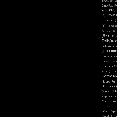
Electronic
Emo Pop R
epic
(16)
(4)
EXPE
(General)
(
(6)
Flamen
Acústica
(2)
(85)
Fol
Folk/Aco
Folk/Acous
(17)
Futu
Gangsta Ra
Alternative
G
Glam
(1)
Bass
(1)
Go
Gothic Me
Happy Pun
Hardcore
Metal
(14
Hop Rap
(
Conscious
- Pop - R
World/Spir
H
Metal
(2)