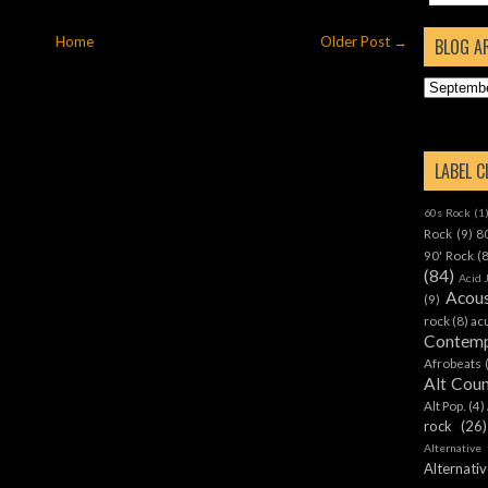
Home
Older Post →
BLOG A
LABEL 
60s Rock
(1
Rock
(9)
8
90' Rock
(
(84)
Acid 
Acous
(9)
rock
(8)
ac
Contemp
Afrobeats
Alt Cou
Alt Pop.
(4)
rock
(26)
Alternative
Alternat