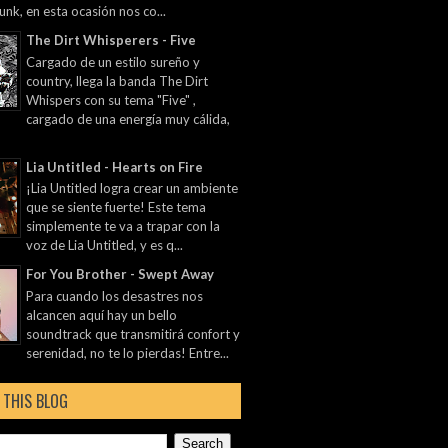
unk, en esta ocasión nos co...
The Dirt Whisperers - Five
Cargado de un estilo sureño y
country, llega la banda The Dirt
Whispers con su tema "Five" ,
cargado de una energía muy cálida,
Lia Untitled - Hearts on Fire
¡Lia Untitled logra crear un ambiente
que se siente fuerte! Este tema
simplemente te va a trapar con la
voz de Lia Untitled, y es q...
For You Brother - Swept Away
Para cuando los desastres nos
alcancen aquí hay un bello
soundtrack que transmitirá confort y
serenidad, no te lo pierdas! Entre...
 THIS BLOG