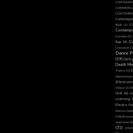
CONTEMPO
COMMERC
CONTEMPOR
Contempo
C
R&B
(1)
Contemp
Corridos
(1)
C
Rap
(4)
Crossover Cl
Dance 
(19)
Dark 
Death Me
D
Trance
(1)
Downtempo
(Electroni
Vibes)
(1)
D
Drill
(4)
D
Listening
Electro Fu
Electro-Got
Folk/Acoust
electronic fo
(31)
elect