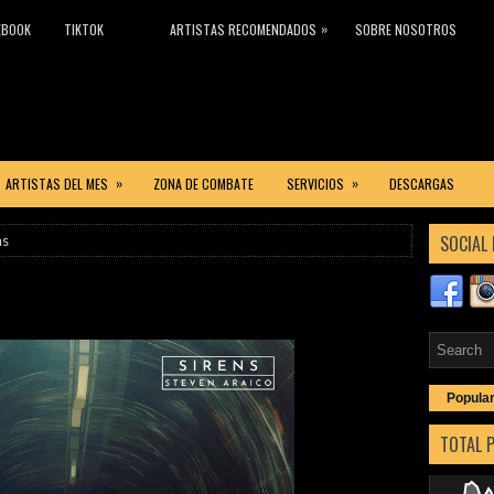
»
EBOOK
TIKTOK
ARTISTAS RECOMENDADOS
SOBRE NOSOTROS
»
»
ARTISTAS DEL MES
ZONA DE COMBATE
SERVICIOS
DESCARGAS
SOCIAL 
ns
Popula
TOTAL 