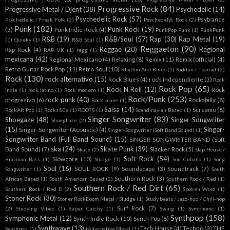
Progressive Rock
(84)
Progressive Metal / Djent
(38)
Psychedelic
(14)
Psychedelic Rock
(57)
Psytrance
Psychedelic / Freak Folk
(2)
Psychedelyc Rock
(2)
Punk
(182)
Punk Rock
(19)
(3)
Punk Indie Rock
(4)
PunkPop Punk
(1)
PunkPunk
R&B
(19)
R&B/Soul
(57)
Rap
(30)
Rap Metal
(19)
(1)
Quieky
(1)
R&B Soul
(1)
Reggaeton
(90)
Reggae
(20)
Regional
Rap Rock
(4)
RAP UK
(1)
regg
(1)
mexicana
(42)
Regional Mexicano
(4)
Relaxing
(8)
Remix
(11)
Remix (official)
(4)
Retro Guitar Rock Pop
(11)
Retro Soul
(10)
Rhythm And Blues
(1)
Riddim / Tearout
(2)
Rock
(130)
rock alternativo
(15)
Rock Blues
(4)
rock independiente
(3)
Rock
Rock Pop
(65)
Rock N Roll
(12)
Rock
indie
(1)
rock latino
(1)
Rock modern
(1)
Rock/Punk
(253)
rock punk
(40)
progresivo
(6)
Rockabilly
(8)
Rock suave
(1)
Salsa
(14)
Screamo
(8)
RockAlt Pop
(1)
Rocks 80s
(1)
ROOTS
(1)
Scandinavian Based
(1)
Singer Songwriter
(83)
Shoegaze
(48)
Singer-Songwriter
Shoeghaze
(2)
(15)
Singer-
Singer-Songwriter (Acoustic)
(4)
Singer-Songwriter (Soft Band Sound)
(1)
Songwriter Band (Full Band Sound)
(15)
SINGER-SONGWRITER BAND (Soft
ska
(24)
Skate Punk
(39)
Band Sound)
(7)
Slacker Rock
(5)
Skate
(2)
Slap House /
Soft Rock
(54)
Slowcore
(10)
Brazilian Bass
(1)
Sludge
(1)
Son Cubano
(1)
Song
Soul
(16)
SOUL ROCK
(9)
Soundscape
(3)
Soundtrack
(7)
Songwriter
(1)
South
Southern Rock
(3)
African Based
(1)
South American Based
(2)
Southern Rock / Red
(1)
Southern Rock / Red Dirt
(65)
Southern Rock / Red D
(2)
Spoken Word
(1)
Stoner Rock
(30)
Stoner RockDoom Metal / Sludge
(1)
Study beats / Jazz-hop / Chill-hop
Surf Rock
(7)
(2)
Studying Vibes
(1)
Super Catchy
(1)
Swing
(1)
Symphonic
(1)
Synthpop
(158)
Symphonic Metal
(12)
Synth Indie Rock
(10)
Synth Pop
(8)
Synthwave
(13)
Tech House
(4)
Techno
(3)
THE
Synthpop.
(1)
tAlternative Metal
(1)