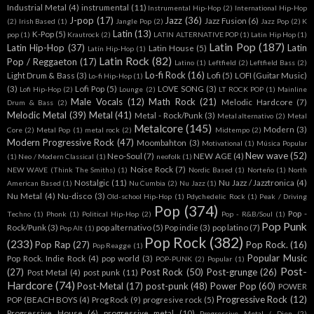
Industrial Metal
(4)
instrumental
(11)
Instrumental Hip-Hop
(2)
International Hip-Hop
J-pop
(17)
Jazz
(36)
Jazz Fusion
(6)
(2)
Irish Based
(1)
Jangle Pop
(2)
Jazz Pop
(2)
K
Latin
(13)
K-Pop
(5)
pop
(1)
Krautrock
(2)
LATIN ALTERNATIVE POP
(1)
Latin Hip Hop
(1)
Latin Pop
(187)
Latin Hip-Hop
(37)
Latin
Latin House
(5)
Latín Hip-Hop
(1)
Latin Rock
(82)
Pop / Reggaeton
(17)
Latino
(1)
Leftfield
(2)
Leftfield Bass
(2)
Lo-fi Rock
(16)
Light Drum & Bass
(3)
Lofi
(5)
LOFI (Guitar Music)
Lo-fi Hip-Hop
(1)
(3)
Lofi Pop
(5)
LOVE SONG
(3)
Lofi Hip-Hop
(2)
Lounge
(2)
LT ROCK POP
(1)
Mainline
Male Vocals
(12)
Math Rock
(21)
Melodic Hardcore
(7)
Drum & Bass
(2)
Melodic Metal
(39)
Metal
(41)
Metal - Rock/Punk
(3)
Metal alternativo
(2)
Metal
Metalcore
(145)
Modern
(3)
Core
(2)
Metal Pop
(1)
metal rock
(2)
Midtempo
(2)
Modern Progressive Rock
(47)
Moombahton
(3)
Motivational
(1)
Música Popular
New wave
(52)
Neo-Soul
(7)
NEW AGE
(4)
(1)
Neo / Modern Classical
(1)
neofolk
(1)
Noise Rock
(7)
NEW WAVE (Think The Smiths)
(1)
Nordic Based
(1)
Norteño
(1)
North
Nostalgic
(11)
Nu Jazz / Jazztronica
(4)
American Based
(1)
Nu Cumbia
(2)
Nu Jazz
(1)
Nu Metal
(4)
Nu-disco
(3)
Old-school Hip-Hop
(1)
Pdychedelic Rock
(1)
Peak / Driving
Pop
(374)
Pop -
Techno
(1)
Phonk
(1)
Political Hip-Hop
(2)
Pop - R&B/Soul
(1)
Pop Punk
Rock/Punk
(3)
pop alternativo
(5)
Pop indie
(3)
pop latino
(7)
Pop Alt
(1)
Pop Rock
(382)
(233)
Pop Rap
(27)
Pop Rock.
(16)
Pop Reagge
(1)
Popular Music
Pop Rock. Indie Rock
(4)
pop world
(3)
POP-PUNK
(2)
Popular
(1)
Post-
(27)
Post Rock
(50)
Post-grunge
(26)
Post Metal
(4)
post punk
(11)
Hardcore
(74)
Post-Metal
(17)
post-punk
(48)
Power Pop
(60)
POWER
Progressive Rock
(12)
POP (BEACH BOYS
(4)
Prog Rock
(9)
progresive rock
(5)
Progressive House
(6)
progressive metal
(10)
Progressive Metal / Djen
(2)