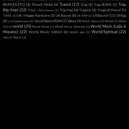
Trance
(17)
Trap
BEATLES ETC)
(4)
Thrash Metal
(6)
Trap
(9)
Trap (EDM)
(5)
(hip-hop)
(22)
Trip-Hop
(4)
Tropical
(6)
Tropical House
(5)
Tribal / Afro House
(2)
UK / Happy Hardcore
(3)
UK Based
(8)
US Based
(11)
US Rap
TWEE
(1)
UK RAP
(1)
(3)
Vocal Dance/EDM
(7)
Wave
(3)
v
(1)
Vaporwave
(2)
Witch House
(2)
Wolrd
(1)
Work
world
(35)
World Music (Latin &
Out
(2)
World Music
(1)
World Music (African)
(2)
Hispanic)
(22)
World/Spiritual
(22)
World Music (other)
(4)
World pop
(1)
YACHT ROCK
(1)