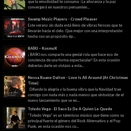
que la emotividad te consuma : La añoranza y la paz
convergerá en nuestros pensamien...
Swamp Music Players - Crowd Pleaser
Este verano sin duda está lleno de vibras feroces que te
llevarán hacia el cielo. Que mejor con una interpretación
hecha con un propósito ép...
BAÏKI – KosmoX
¡ BAÏKI nos comparte una genial rola que hace eco de
conciencia de una forma espectacular! En esta ocasión
deberías darle un vistazo a esta...
Nessa Ruane Dalton - Love Is All Around (At Christmas
Time)
Difunde la alegría y la buena vibra que la Navidad trae
consigo con nada más y nada menos que sintonizar de el
nuevo lanzamiento que se en...
Toledo Vega - El Saco Es De A Quien Le Quede
“Toledo Vega” es un talentoso músico que tiene como su
principal fuerte el género del Rock Alternativo y el Pop
Punk, en esta ocasión nos co...