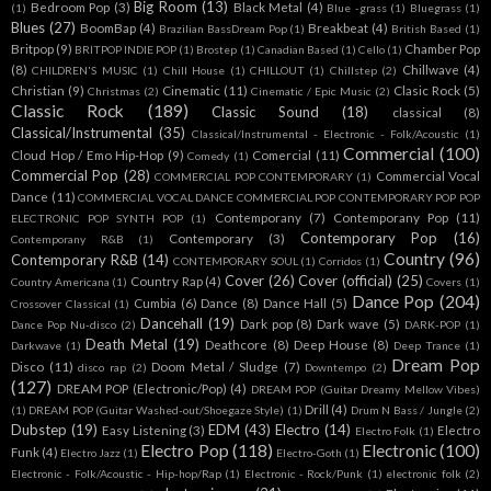
Big Room
(13)
Bedroom Pop
(3)
Black Metal
(4)
(1)
Blue -grass
(1)
Bluegrass
(1)
Blues
(27)
BoomBap
(4)
Breakbeat
(4)
Brazilian BassDream Pop
(1)
British Based
(1)
Britpop
(9)
Chamber Pop
BRITPOP INDIE POP
(1)
Brostep
(1)
Canadian Based
(1)
Cello
(1)
(8)
Chillwave
(4)
CHILDREN'S MUSIC
(1)
Chill House
(1)
CHILLOUT
(1)
Chillstep
(2)
Christian
(9)
Cinematic
(11)
Clasic Rock
(5)
Christmas
(2)
Cinematic / Epic Music
(2)
Classic Rock
(189)
Classic Sound
(18)
classical
(8)
Classical/Instrumental
(35)
Classical/Instrumental - Electronic - Folk/Acoustic
(1)
Commercial
(100)
Cloud Hop / Emo Hip-Hop
(9)
Comercial
(11)
Comedy
(1)
Commercial Pop
(28)
Commercial Vocal
COMMERCIAL POP CONTEMPORARY
(1)
Dance
(11)
COMMERCIAL VOCAL DANCE COMMERCIAL POP CONTEMPORARY POP POP
Contemporany
(7)
Contemporany Pop
(11)
ELECTRONIC POP SYNTH POP
(1)
Contemporary Pop
(16)
Contemporary
(3)
Contemporany R&B
(1)
Country
(96)
Contemporary R&B
(14)
CONTEMPORARY SOUL
(1)
Corridos
(1)
Cover
(26)
Cover (official)
(25)
Country Rap
(4)
Country Americana
(1)
Covers
(1)
Dance Pop
(204)
Cumbia
(6)
Dance
(8)
Dance Hall
(5)
Crossover Classical
(1)
Dancehall
(19)
Dark pop
(8)
Dark wave
(5)
Dance Pop Nu-disco
(2)
DARK-POP
(1)
Death Metal
(19)
Deathcore
(8)
Deep House
(8)
Darkwave
(1)
Deep Trance
(1)
Dream Pop
Disco
(11)
Doom Metal / Sludge
(7)
disco rap
(2)
Downtempo
(2)
(127)
DREAM POP (Electronic/Pop)
(4)
DREAM POP (Guitar Dreamy Mellow Vibes)
Drill
(4)
(1)
DREAM POP (Guitar Washed-out/Shoegaze Style)
(1)
Drum N Bass / Jungle
(2)
Dubstep
(19)
EDM
(43)
Electro
(14)
Easy Listening
(3)
Electro
Electro Folk
(1)
Electro Pop
(118)
Electronic
(100)
Funk
(4)
Electro Jazz
(1)
Electro-Goth
(1)
Electronic - Folk/Acoustic - Hip-hop/Rap
(1)
Electronic - Rock/Punk
(1)
electronic folk
(2)