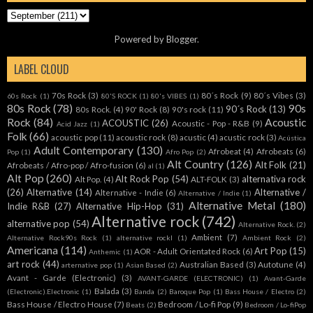
Powered by
Blogger
.
LABEL CLOUD
70s Rock
(3)
80´s Rock
(9)
80´s Vibes
(3)
60s Rock
(1)
80'S ROCK
(1)
80's VIBES
(1)
80s Rock
(78)
90s
90´s Rock
(13)
80s Rock.
(4)
90' Rock
(8)
90's rock
(11)
Rock
(84)
Acoustic
ACOUSTIC
(26)
Acoustic - Pop - R&B
(9)
Acid Jazz
(1)
Folk
(66)
acoustic pop
(11)
acoustic rock
(8)
acustic
(4)
acustic rock
(3)
Acústica
Adult Contemporary
(130)
Afrobeat
(4)
Afrobeats
(6)
Pop
(1)
Afro Pop
(2)
Alt Country
(126)
Alt Folk
(21)
Afrobeats / Afro-pop / Afro-fusion
(6)
al
(1)
Alt Pop
(260)
Alt Rock Pop
(54)
alternativa rock
Alt Pop.
(4)
ALT-FOLK
(3)
(26)
Alternative
(14)
Alternative /
Alternative - Indie
(6)
Alternative / Indie
(1)
Alternative Metal
(180)
Indie R&B
(27)
Alternative Hip-Hop
(31)
Alternative rock
(742)
alternative pop
(54)
Alternative Rock.
(2)
Ambient
(7)
Alternative Rock90s Rock
(1)
alternative rockl
(1)
Ambient Rock
(2)
Americana
(114)
Art Pop
(15)
AOR - Adult Orientated Rock
(6)
Anthemic
(1)
art rock
(44)
Australian Based
(3)
Autotune
(4)
arternative pop
(1)
Asian Based
(2)
Avant - Garde (Electronic)
(3)
AVANT-GARDE (ELECTRONIC)
(1)
Avant-Garde
Balada
(3)
(Electronic).Electronic
(1)
Banda
(2)
Baroque Pop
(1)
Bass House / Electro
(2)
Bass House / Electro House
(7)
Bedroom / Lo-fi Pop
(9)
Beats
(2)
Bedroom / Lo-fiPop