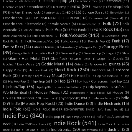
electronic pop
(31)
Electronica
(11)
Electronic Folk Acoustic
(1)
electronic rock
(2)
Emo
(89)
Electronicore
(3)
Emo Pop Rock
Electrónica
(2)
ElectroPop
(1)
Emo Pop
(1)
epic
(16)
(9)
emo rock
(5)
Europe Based
(5)
Emo Rap
(1)
entrevistas
(1)
Eurovision
(1)
Experimental
(4)
EXPERIMENTAL (ELECTRONIC)
(3)
Experimental (General)
(1)
Folk
(72)
Experimental Electronic
(8)
Female Vocals
(6)
Folk
Flamenco pop
(1)
Folk Rock
(85)
Folk Pop
(52)
Acoustic
(9)
Folk Punk
(11)
Folk Acústica
(2)
Folk
Folk/Acoustic
(145)
Rock. Americana
(1)
Folk Tradicional
(2)
Folk/Acoustic - Pop -
Funk
(17)
Folk/Acoustic/Pop
(4)
Folktronica
(10)
Rock/Punk
(1)
French Pop
(2)
Garage Rock
Future Bass
(24)
Future House
(3)
Futurebass
(1)
Gangsta Rap
(2)
(89)
Garage Rock. Alternative Rock
(2)
German Pop
(1)
German pop (Schlager)
(1)
Glam
Glam / Hair Metal
(19)
Glam Rock
(6)
Gothic
(3)
(1)
Global Bass
(1)
Gospel
(2)
Gothic Metal
(14)
grunge
(45)
Gothic / Dark Wave
(7)
Groove
(6)
Grime
(1)
Hard Rock
(250)
Hardcore
Happy Punk
(5)
Hardcore
(4)
Harcore Punk
(2)
Punk
(32)
Heavy Metal
(14)
Hip Hop
(4)
Hardstyle
(2)
Hip Hop /Conscious Hip-Hop
Hip-Hop
(27)
Hip- hop
(6)
Hip-Hop / Conscious Hip-Hop
(11)
(2)
Hip Hop Rap
(2)
Hip-hop/Rap
(56)
Hip-hop/Rap - R&B/Soul -
Hip-hop/Rap - Pop - Rock/Punk
(1)
Holiday Music
(31)
World/Spiritual
(3)
House
(9)
Horrorcore / Trap Metal
(2)
Indie
House (Old-school)
(10)
hyperpop
(8)
hyper pop
(1)
IDM
(1)
independet rock
(2)
(29)
Indie (Melodic Pop Rock)
(23)
Indie Dance
(23)
Indie Electronic
(15)
Indie Folk
(60)
INDIE FOLK SINGER-SONGWRITER BAND (Soft Band Sound)
(1)
Indie Pop
(340)
indie pop.
(4)
Indie Pop. Alternative
Indie Pop. Alt Pop
(1)
Indie Rock
(541)
Rock
(3)
Indie R&BSlap House
(1)
Indie Rock Alternative
Indietronica
(50)
Industrial
(20)
Rock
(1)
Indie RockIndie Pop
(1)
indietrónica
(1)