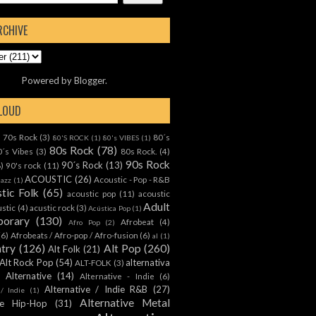
RCHIVE
Powered by
Blogger
.
CLOUD
70s Rock
(3)
80´s
)
80'S ROCK
(1)
80's VIBES
(1)
80s Rock
(78)
0´s Vibes
(3)
80s Rock.
(4)
90s Rock
90´s Rock
(13)
8)
90's rock
(11)
ACOUSTIC
(26)
Acoustic - Pop - R&B
Jazz
(1)
tic Folk
(65)
acoustic pop
(11)
acoustic
Adult
ustic
(4)
acustic rock
(3)
Acústica Pop
(1)
orary
(130)
Afrobeat
(4)
Afro Pop
(2)
(6)
Afrobeats / Afro-pop / Afro-fusion
(6)
al
(1)
ntry
(126)
Alt Pop
(260)
Alt Folk
(21)
Alt Rock Pop
(54)
alternativa
ALT-FOLK
(3)
Alternative
(14)
Alternative - Indie
(6)
Alternative / Indie R&B
(27)
 / Indie
(1)
Alternative Metal
ive Hip-Hop
(31)