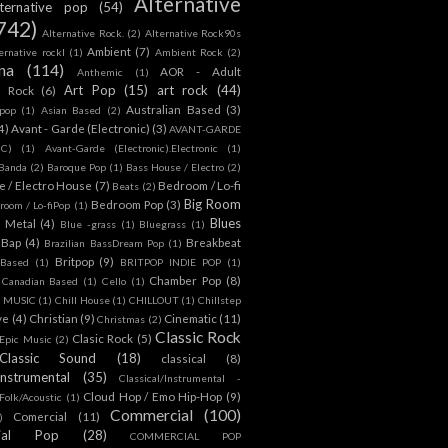
Alternative
lternative pop
(54)
742)
Alternative Rock.
(2)
Alternative Rock90s
Ambient
(7)
ternative rockl
(1)
Ambient Rock
(2)
na
(114)
AOR - Adult
Anthemic
(1)
Art Pop
(15)
art rock
(44)
d Rock
(6)
Australian Based
(3)
 pop
(1)
Asian Based
(2)
4)
Avant - Garde (Electronic)
(3)
AVANT-GARDE
IC)
(1)
Avant-Garde (Electronic).Electronic
(1)
Banda
(2)
Baroque Pop
(1)
Bass House / Electro
(2)
 / Electro House
(7)
Bedroom / Lo-fi
Beats
(2)
Big Room
Bedroom Pop
(3)
room / Lo-fiPop
(1)
Blues
k Metal
(4)
Blue -grass
(1)
Bluegrass
(1)
Bap
(4)
Breakbeat
Brazilian BassDream Pop
(1)
Britpop
(9)
 Based
(1)
BRITPOP INDIE POP
(1)
Chamber Pop
(8)
Canadian Based
(1)
Cello
(1)
S MUSIC
(1)
Chill House
(1)
CHILLOUT
(1)
Chillstep
ve
(4)
Christian
(9)
Cinematic
(11)
Christmas
(2)
Classic Rock
Clasic Rock
(5)
 Epic Music
(2)
Classic Sound
(18)
classical
(8)
Instrumental
(35)
Classical/Instrumental -
Cloud Hop / Emo Hip-Hop
(9)
 Folk/Acoustic
(1)
Commercial
(100)
Comercial
(11)
)
ial Pop
(28)
COMMERCIAL POP