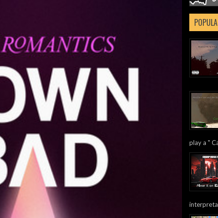
POPULA
play a " Ca
interpreta