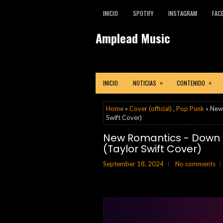
INICIO
SPOTIFY
INSTAGRAM
FAC
Amplead Music
»
»
INICIO
NOTICIAS
CONTENIDO
Home
»
Cover (official)
,
Pop Punk
» New 
Swift Cover)
New Romantics - Down 
(Taylor Swift Cover)
September 18, 2024
No comments