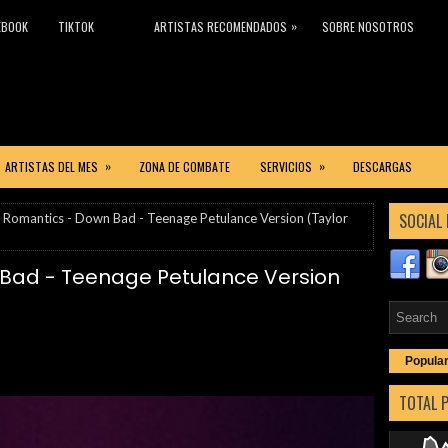
»
EBOOK
TIKTOK
ARTISTAS RECOMENDADOS
SOBRE NOSOTROS
»
»
ARTISTAS DEL MES
ZONA DE COMBATE
SERVICIOS
DESCARGAS
SOCIAL 
Romantics - Down Bad - Teenage Petulance Version (Taylor
Bad - Teenage Petulance Version
Popula
TOTAL 