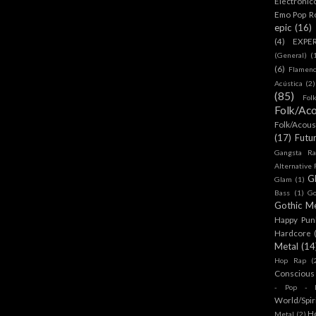
Electronic
Emo Pop R
epic
(16)
(4)
EXPE
(General)
(
(6)
Flamen
Acústica
(2)
(85)
Fol
Folk/Aco
Folk/Acous
(17)
Futu
Gangsta Ra
Alternative
G
Glam
(1)
Bass
(1)
Go
Gothic Me
Happy Pun
Hardcore
Metal
(14
Hop Rap
(
Conscious
- Pop - R
World/Spir
H
Metal
(2)