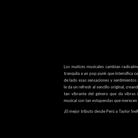
Los matices musicales cambian radicalme
tranquila a un pop punk que intensifica c
de lado esas sensaciones y sentimientos 
le da un refresh al sencillo original, cre
tan vibrante del género que da vibras m
musical son tan estupendas que merecen t
¡El mejor tributo desde Perú a Taylor Swi