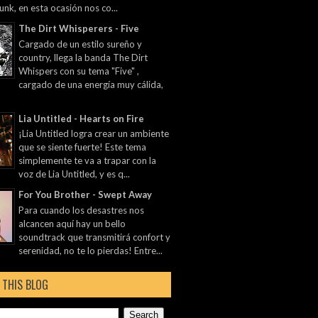
unk, en esta ocasión nos co...
The Dirt Whisperers - Five
Cargado de un estilo sureño y
country, llega la banda The Dirt
Whispers con su tema "Five" ,
cargado de una energía muy cálida,
Lia Untitled - Hearts on Fire
¡Lia Untitled logra crear un ambiente
que se siente fuerte! Este tema
simplemente te va a trapar con la
voz de Lia Untitled, y es q...
For You Brother - Swept Away
Para cuando los desastres nos
alcancen aquí hay un bello
soundtrack que transmitirá confort y
serenidad, no te lo pierdas! Entre...
 THIS BLOG