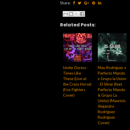
Share:
Related Posts:
Under Duress -
Mau Rodriguez x
Times Like
Perfecto Mando
These (Live at
x Grupo la Union
the Crazy Horse)
- El Silver (feat.
(Foo Fighters
Perfecto Mando
Cover)
& Grupo La
Unión) (Mauricio
Alejandro
Rodriguez
Rodriguez
Cover)