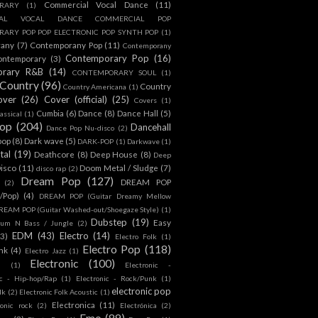
Commercial Vocal Dance
(11)
RARY
(1)
IAL VOCAL DANCE COMMERCIAL POP
ARY POP POP ELECTRONIC POP SYNTH POP
(1)
rany
(7)
Contemporany Pop
(11)
Contemporany
Contemporary Pop
(16)
ontemporary
(3)
orary R&B
(14)
CONTEMPORARY SOUL
(1)
Country
(96)
Country
Country Americana
(1)
over
(26)
Cover (official)
(25)
Covers
(1)
Cumbia
(6)
Dance
(8)
Dance Hall
(5)
assical
(1)
Pop
(204)
Dancehall
Dance Pop Nu-disco
(2)
pop
(8)
Dark wave
(5)
DARK-POP
(1)
Darkwave
(1)
tal
(19)
Deathcore
(8)
Deep House
(8)
Deep
isco
(11)
Doom Metal / Sludge
(7)
disco rap
(2)
Dream Pop
(127)
DREAM POP
(2)
c/Pop)
(4)
DREAM POP (Guitar Dreamy Mellow
REAM POP (Guitar Washed-out/Shoegaze Style)
(1)
Dubstep
(19)
Easy
rum N Bass / Jungle
(2)
EDM
(43)
Electro
(14)
(3)
Electro Folk
(1)
Electro Pop
(118)
nk
(4)
Electro Jazz
(1)
Electronic
(100)
h
(1)
Electronic -
ic - Hip-hop/Rap
(1)
Electronic - Rock/Punk
(1)
electronic pop
lk
(2)
Electronic Folk Acoustic
(1)
Electronica
(11)
ronic rock
(2)
Electrónica
(2)
Emo
(89)