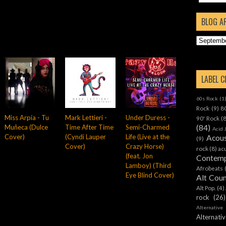
BLOG A
LABEL 
60s Rock
(1
Rock
(9)
8
Miss Arpía - Tu
Mark Lettieri -
Under Duress -
90' Rock
(
Muñeca (Dulce
Time After Time
Semi-Charmed
(84)
Acid 
Cover)
(Cyndi Lauper
Life (Live at the
Acous
(9)
Cover)
Crazy Horse)
rock
(8)
ac
(feat. Jon
Contemp
Lamboy) (Third
Afrobeats
Eye Blind Cover)
Alt Cou
Alt Pop.
(4)
rock
(26)
Alternative
Alternat