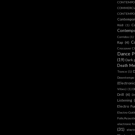
CONTEMPO
COMMERC
CONTEMPOR
Contempo
C
R&B
(1)
Contemp
Corridos
(1)
C
Rap
(4)
Crossover Cl
Dance 
(19)
Dark 
Death Me
D
Trance
(1)
Downtempo
(Electroni
Vibes)
(1)
D
Drill
(4)
D
Listening
Electro Fu
Electro-Got
Folk/Acoust
electronic fo
(31)
elect