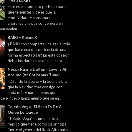
THE SECRET
Este es el momento perfecto para
que te sientes y dejes que la
emotividad te consuma : La
añoranza y la paz convergerá en
pensamien...
BAÏKI – KosmoX
¡ BAÏKI nos comparte una genial rola
que hace eco de conciencia de una
forma espectacular! En esta ocasión
deberías darle un vistazo a esta...
Nessa Ruane Dalton - Love Is All
Around (At Christmas Time)
Difunde la alegría y la buena vibra
que la Navidad trae consigo con
nada más y nada menos que
 de el nuevo lanzamiento que se en...
Toledo Vega - El Saco Es De A
Quien Le Quede
“Toledo Vega” es un talentoso
músico que tiene como su principal
fuerte el género del Rock Alternativo