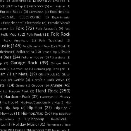
ore
(3)
ElectroPop
(1)
Emo Pop
(1)
ock
(9)
emo rock
(5)
Emo Rap
(1)
entrevistas
(1)
Europe Based
(5)
Experimental
Eurovision
(1)
RIMENTAL (ELECTRONIC)
(3)
Experimental
Experimental Electronic
(8)
Female Vocals
1)
Folk
(72)
Folk Acoustic
(9)
co pop
(1)
Folk
Folk Rock
Folk Pop
(52)
Folk Punk
(11)
k Rock. Americana
(1)
Folk Tradicional
(2)
ustic
(145)
Folk/Acoustic - Pop - Rock/Punk
(1)
Funk
tic/Pop
(4)
Folktronica
(10)
French Pop
(2)
re Bass
(24)
Future House
(3)
Futurebass
(1)
Garage Rock
(89)
p
(2)
Garage Rock.
 Rock
(2)
German Pop
(1)
German pop (Schlager)
(1)
lam / Hair Metal
(19)
Glam Rock
(6)
Global
Gothic
(3)
Gothic / Dark Wave
(7)
spel
(2)
tal
(14)
grunge
(45)
Groove
(6)
Grime
(1)
Hard Rock
(250)
k
(5)
Harcore Punk
(2)
Hardcore Punk
(32)
Heavy
(4)
Hardstyle
(2)
)
Hip Hop
(4)
Hip Hop /Conscious Hip-Hop
(2)
Hip
Hip-Hop
(27)
Hip- hop
(6)
Hip-Hop /
2)
Hip-hop/Rap
(56)
 Hip-Hop
(11)
Hip-hop/Rap
Hip-hop/Rap - R&B/Soul -
ock/Punk
(1)
Holiday Music
(31)
itual
(3)
Horrorcore / Trap
ouse
(9)
House (Old-school)
(10)
hyper pop
(1)