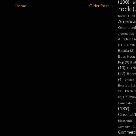
(180)
a
Home
Older Post →
rock
(
Rock
(1)
al
America
Orientate
arternative
Autotune
(
(ELECTRON
Balada
(3)
Bass House
Pop
(9)
Bed
(13)
Blac
(27)
Boom
(4)
British
Brostep
(1)
CHILDREN'
Chillwa
(2)
Cinematic /
(189)
Classical/
Electronic -
Comedy
(1
Commerc