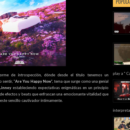
POPULA
play a " Ca
norme de introspección, dónde desde el titulo tenemos un
sentir, "
Are You Happy Now
", tema que surge como una genial
Linney
estableciendo expectativas enigmáticas en un principio
 de efectos y beats que enfrascan una emocionante vitalidad que
ste sencillo cautivador íntimamente.
interpreta