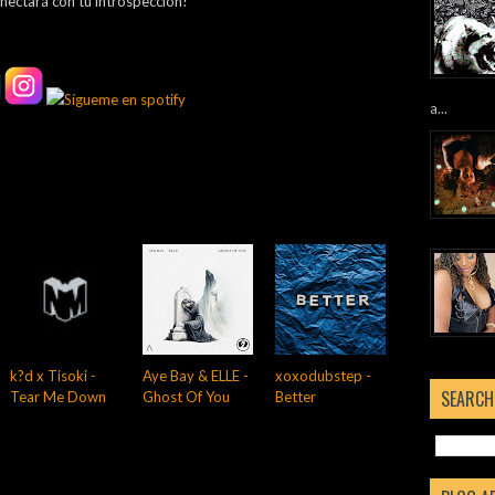
nectará con tu introspección!
a...
k?d x Tisoki -
Aye Bay & ELLE -
xoxodubstep -
SEARCH
Tear Me Down
Ghost Of You
Better