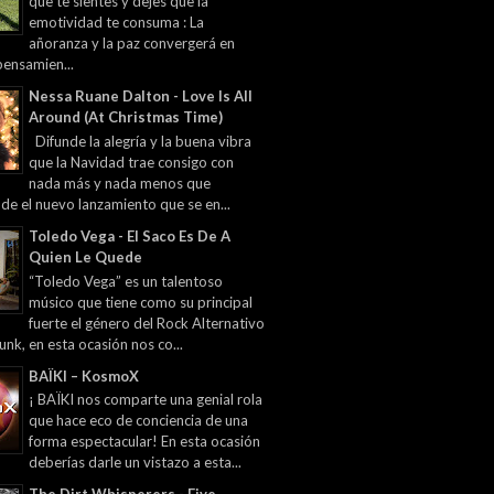
que te sientes y dejes que la
emotividad te consuma : La
añoranza y la paz convergerá en
pensamien...
Nessa Ruane Dalton - Love Is All
Around (At Christmas Time)
Difunde la alegría y la buena vibra
que la Navidad trae consigo con
nada más y nada menos que
 de el nuevo lanzamiento que se en...
Toledo Vega - El Saco Es De A
Quien Le Quede
“Toledo Vega” es un talentoso
músico que tiene como su principal
fuerte el género del Rock Alternativo
unk, en esta ocasión nos co...
BAÏKI – KosmoX
¡ BAÏKI nos comparte una genial rola
que hace eco de conciencia de una
forma espectacular! En esta ocasión
deberías darle un vistazo a esta...