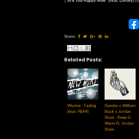
¡
"Are You Happy Now" (feat. Linney)
co
Share:
Related Posts:
Wurme - Fading
Slander x William
(feat. 9B49)
Black x Jordan
Shaw - Keep U
Warm ft. Jordan
Shaw