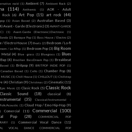
Ambient
(7)
ternative rockl
(1)
Ambient Rock
(2)
na
(114)
AOR - Adult
Anthemic
(1)
Art Pop
(15)
art rock
(44)
d Rock
(6)
Australian Based
(3)
 pop
(1)
Asian Based
(2)
4)
Avant - Garde (Electronic)
(3)
AVANT-GARDE
IC)
(1)
Avant-Garde (Electronic).Electronic
(1)
Banda
(2)
Baroque Pop
(1)
Bass House / Electro
(2)
 / Electro House
(7)
Bedroom / Lo-fi
Beats
(2)
Big Room
Bedroom Pop
(3)
room / Lo-fiPop
(1)
Blues
k Metal
(4)
Blue -grass
(1)
Bluegrass
(1)
Bap
(4)
Breakbeat
Brazilian BassDream Pop
(1)
Britpop
(9)
 Based
(1)
BRITPOP INDIE POP
(1)
Chamber Pop
(8)
Canadian Based
(1)
Cello
(1)
S MUSIC
(1)
Chill House
(1)
CHILLOUT
(1)
Chillstep
ve
(4)
Christian
(9)
Cinematic
(11)
Christmas
(2)
Classic Rock
Clasic Rock
(5)
 Epic Music
(2)
Classic Sound
(18)
classical
(8)
Instrumental
(35)
Classical/Instrumental -
Cloud Hop / Emo Hip-Hop
(9)
 Folk/Acoustic
(1)
Commercial
(100)
Comercial
(11)
)
ial Pop
(28)
COMMERCIAL POP
Commercial Vocal Dance
(11)
RARY
(1)
IAL VOCAL DANCE COMMERCIAL POP