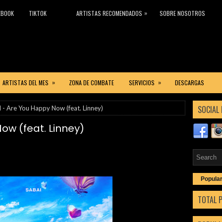
»
EBOOK
TIKTOK
ARTISTAS RECOMENDADOS
SOBRE NOSOTROS
»
»
ARTISTAS DEL MES
ZONA DE COMBATE
SERVICIOS
DESCARGAS
SOCIAL 
 - Are You Happy Now (feat. Linney)
ow (feat. Linney)
Popula
TOTAL 