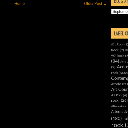
BLOG A
Home
Older Post →
LABEL 
60s Rock
(1
Rock
(9)
8
90' Rock
(
(84)
Acid 
Acous
(9)
rock
(8)
ac
Contemp
Afrobeats
Alt Cou
Alt Pop.
(4)
rock
(26)
Alternative
Alternat
(180)
a
rock
(