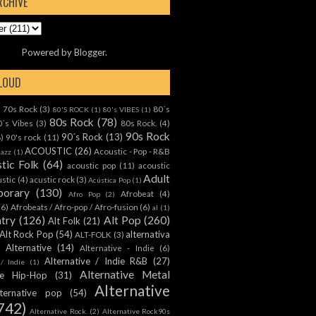
RCHIVE
Powered by
Blogger
.
CLOUD
70s Rock
(3)
80´s
)
80'S ROCK
(1)
80's VIBES
(1)
80s Rock
(78)
0´s Vibes
(3)
80s Rock.
(4)
90s Rock
90´s Rock
(13)
8)
90's rock
(11)
ACOUSTIC
(26)
Acoustic - Pop - R&B
Jazz
(1)
tic Folk
(64)
acoustic pop
(11)
acoustic
Adult
ustic
(4)
acustic rock
(3)
Acústica Pop
(1)
orary
(130)
Afrobeat
(4)
Afro Pop
(2)
(6)
Afrobeats / Afro-pop / Afro-fusion
(6)
al
(1)
ntry
(126)
Alt Pop
(260)
Alt Folk
(21)
Alt Rock Pop
(54)
alternativa
ALT-FOLK
(3)
Alternative
(14)
Alternative - Indie
(6)
Alternative / Indie R&B
(27)
 / Indie
(1)
Alternative Metal
ive Hip-Hop
(31)
Alternative
lternative pop
(54)
742)
Alternative Rock.
(2)
Alternative Rock90s