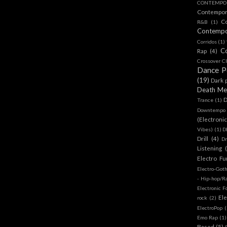
CONTEMPOR
Contempo
C
R&B
(1)
Contemp
Corridos
(1)
C
Rap
(4)
Crossover Cl
Dance 
(19)
Dark 
Death Me
D
Trance
(1)
Downtempo
(Electroni
Vibes)
(1)
D
Drill
(4)
D
Listening
Electro Fu
Electro-Got
- Hip-hop/R
Electronic F
Ele
rock
(2)
ElectroPop
(
Emo Rap
(1)
Based
(5)