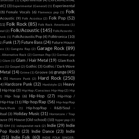
NIC)
(3)
Experimental
Experimental (General)
(1)
Folk
(8)
Female Vocals
(6)
Flamenco pop
(1)
Folk Pop
(52)
 Acoustic
(9)
Folk Acústica
(2)
Folk Rock
(85)
(11)
Folk Rock. Americana
(1)
Folk/Acoustic
(145)
onal
(2)
Folk/Acoustic -
Folk/Acoustic/Pop
(4)
Folktronica
(10)
Punk
(1)
Funk
(17)
Future Bass
(24)
Future House
2)
Garage Rock
(89)
ass
(1)
Gangsta Rap
(2)
. Alternative Rock
(2)
German Pop
(1)
German pop
Glam / Hair Metal
(19)
Glam Rock
1)
Glam
(1)
Gothic
(3)
Gothic / Dark Wave
ass
(1)
Gospel
(2)
 Metal
(14)
grunge
(45)
Groove
(6)
Grime
(1)
Hard Rock
(250)
k
(5)
Harcore Punk
(2)
Hardcore Punk
(32)
Heavy
(4)
Hardstyle
(2)
)
Hip Hop
(3)
Hip Hop /Conscious Hip-Hop
(2)
Hip
Hip-Hop
(27)
Hip- hop
(6)
Hip-Hop /
2)
Hip-hop/Rap
(56)
 Hip-Hop
(11)
Hip-hop/Rap
Hip-hop/Rap - R&B/Soul -
ock/Punk
(1)
Holiday Music
(31)
itual
(3)
Horrorcore / Trap
ouse
(9)
House (Old-school)
(10)
hyper pop
(1)
Indie
(29)
Indie
8)
IDM
(1)
independet rock
(2)
 Pop Rock)
(23)
Indie Dance
(23)
Indie
(15)
Indie Folk
(60)
INDIE FOLK SINGER-