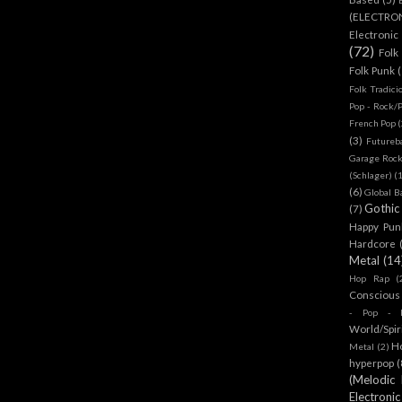
(ELECTRO
Electronic
(72)
Folk
Folk Punk
Folk Tradici
Pop - Rock/
French Pop
(
(3)
Futureb
Garage Rock
(Schlager)
(
(6)
Global B
Gothic
(7)
Happy Pun
Hardcore
Metal
(14
Hop Rap
(
Conscious
- Pop - R
World/Spir
H
Metal
(2)
hyperpop
(
(Melodic
Electronic