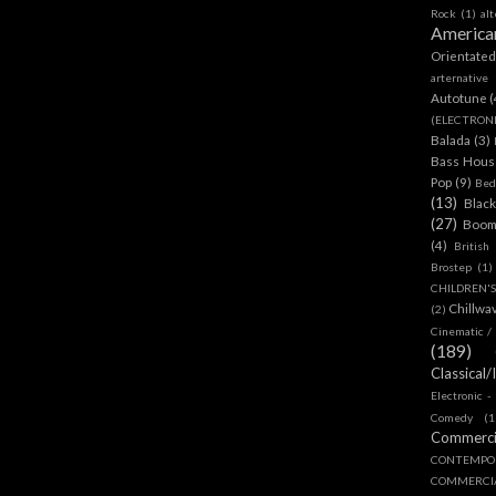
Rock
(1)
al
America
Orientate
arternative
Autotune
(
(ELECTRON
Balada
(3)
Bass House
Pop
(9)
Bed
(13)
Blac
(27)
Boom
(4)
British
Brostep
(1)
CHILDREN'
Chillwa
(2)
Cinematic /
(189)
Classical/
Electronic -
Comedy
(1
Commerc
CONTEMPO
COMMERC