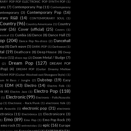
ARY POP POP ELECTRONIC POP SYNTH POP
(1)
rany
(7)
Contemporany Pop
(11)
Contemporany
Contemporary Pop
(16)
ontemporary
(3)
orary R&B
(14)
CONTEMPORARY SOUL
(1)
Country
(96)
Country
Country Americana
(1)
over
(26)
Cover (official)
(25)
Covers
(1)
Cumbia
(6)
Dance
(8)
Dance Hall
(5)
assical
(1)
Pop
(204)
Dancehall
Dance Pop Nu-disco
(2)
pop
(8)
Dark wave
(5)
DARK-POP
(1)
Darkwave
(1)
tal
(19)
Deathcore
(8)
Deep House
(8)
Deep
isco
(11)
Doom Metal / Sludge
(7)
disco rap
(2)
Dream Pop
(127)
DREAM POP
(2)
c/Pop)
(4)
DREAM POP (Guitar Dreamy Mellow
REAM POP (Guitar Washed-out/Shoegaze Style)
(1)
Dubstep
(19)
Easy
rum N Bass / Jungle
(2)
EDM
(43)
Electro
(14)
(3)
Electro Folk
(1)
Electro Pop
(118)
nk
(4)
Electro Jazz
(1)
Electronic
(99)
h
(1)
Electronic - Folk/Acoustic
ap
(1)
Electronic - Rock/Punk
(1)
electronic folk
(2)
electronic pop
(31)
olk Acoustic
(1)
electronic
ctronica
(11)
Electronicore
(3)
Electrónica
(2)
Emo
(89)
Emo Pop Rock
(9)
1)
Emo Pop
(1)
epic
(16)
emo rock
(5)
Europe
entrevistas
(1)
Experimental
(4)
EXPERIMENTAL
Eurovision
(1)