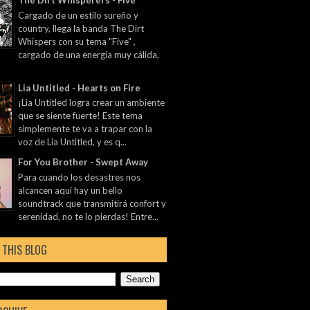
The Dirt Whisperers - Five
Cargado de un estilo sureño y
country, llega la banda The Dirt
Whispers con su tema "Five" ,
cargado de una energía muy cálida,
Lia Untitled - Hearts on Fire
¡Lia Untitled logra crear un ambiente
que se siente fuerte! Este tema
simplemente te va a trapar con la
voz de Lia Untitled, y es q...
For You Brother - Swept Away
Para cuando los desastres nos
alcancen aquí hay un bello
soundtrack que transmitirá confort y
serenidad, no te lo pierdas! Entre...
 THIS BLOG