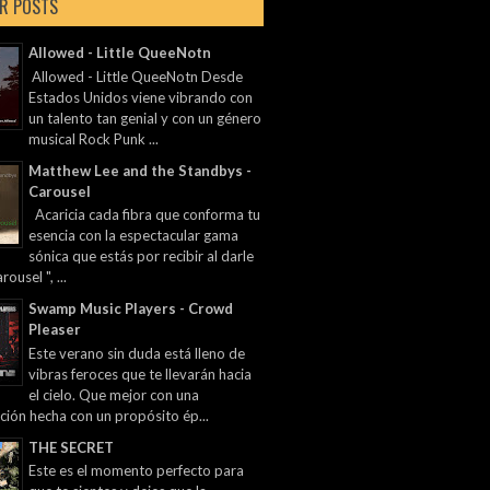
R POSTS
Allowed - Little QueeNotn
Allowed - Little QueeNotn Desde
Estados Unidos viene vibrando con
un talento tan genial y con un género
musical Rock Punk ...
Matthew Lee and the Standbys -
Carousel
Acaricia cada fibra que conforma tu
esencia con la espectacular gama
sónica que estás por recibir al darle
rousel ", ...
Swamp Music Players - Crowd
Pleaser
Este verano sin duda está lleno de
vibras feroces que te llevarán hacia
el cielo. Que mejor con una
ción hecha con un propósito ép...
THE SECRET
Este es el momento perfecto para