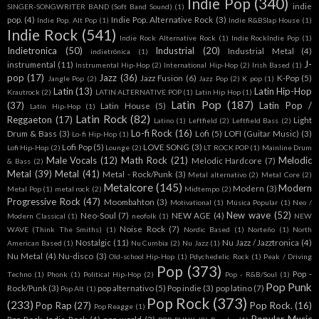
Indie Pop
(340)
indie
SINGER-SONGWRITER BAND (Soft Band Sound)
(1)
pop.
(4)
Indie Pop. Alternative Rock
(3)
Indie Pop. Alt Pop
(1)
Indie R&BSlap House
(1)
Indie Rock
(541)
Indie Rock Alternative Rock
(1)
Indie RockIndie Pop
(1)
Indietronica
(50)
Industrial
(20)
Industrial Metal
(4)
indietrónica
(1)
J-
instrumental
(11)
Instrumental Hip-Hop
(2)
International Hip-Hop
(2)
Irish Based
(1)
pop
(17)
Jazz
(36)
Jazz Fusion
(6)
K-Pop
(5)
Jangle Pop
(2)
Jazz Pop
(2)
K pop
(1)
Latin
(13)
Latin Hip-Hop
Krautrock
(2)
LATIN ALTERNATIVE POP
(1)
Latin Hip Hop
(1)
Latin Pop
(187)
(37)
Latin Pop /
Latin House
(5)
Latín Hip-Hop
(1)
Latin Rock
(82)
Reggaeton
(17)
Light
Latino
(1)
Leftfield
(2)
Leftfield Bass
(2)
Lo-fi Rock
(16)
Drum & Bass
(3)
Lofi
(5)
LOFI (Guitar Music)
(3)
Lo-fi Hip-Hop
(1)
Lofi Pop
(5)
LOVE SONG
(3)
Lofi Hip-Hop
(2)
Lounge
(2)
LT ROCK POP
(1)
Mainline Drum
Male Vocals
(12)
Math Rock
(21)
Melodic
Melodic Hardcore
(7)
& Bass
(2)
Metal
(39)
Metal
(41)
Metal - Rock/Punk
(3)
Metal alternativo
(2)
Metal Core
(2)
Metalcore
(145)
Modern
Modern
(3)
Metal Pop
(1)
metal rock
(2)
Midtempo
(2)
Progressive Rock
(47)
Moombahton
(3)
Motivational
(1)
Música Popular
(1)
Neo /
New wave
(52)
Neo-Soul
(7)
NEW AGE
(4)
Modern Classical
(1)
neofolk
(1)
NEW
Noise Rock
(7)
WAVE (Think The Smiths)
(1)
Nordic Based
(1)
Norteño
(1)
North
Nostalgic
(11)
Nu Jazz / Jazztronica
(4)
American Based
(1)
Nu Cumbia
(2)
Nu Jazz
(1)
Nu Metal
(4)
Nu-disco
(3)
Old-school Hip-Hop
(1)
Pdychedelic Rock
(1)
Peak / Driving
Pop
(373)
Pop -
Techno
(1)
Phonk
(1)
Political Hip-Hop
(2)
Pop - R&B/Soul
(1)
Pop Punk
Rock/Punk
(3)
pop alternativo
(5)
Pop indie
(3)
pop latino
(7)
Pop Alt
(1)
Pop Rock
(373)
(233)
Pop Rap
(27)
Pop Rock.
(16)
Pop Reagge
(1)