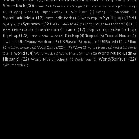
Southern Rock / Red D
(2)
Spoken Word
(1)
Stoner Rock
(30)
Stoner RockDoom Metal / Sludge
(1)
Study beats / Jazz-hop / Chill-hop
Surf Rock
(7)
(2)
Studying Vibes
(1)
Super Catchy
(1)
Swing
(1)
Symphonic
(1)
Synthpop
(158)
Symphonic Metal
(12)
Synth Indie Rock
(10)
Synth Pop
(8)
Synthwave
(13)
Tech House
(4)
Techno
(3)
THE
Synthpop.
(1)
tAlternative Metal
(1)
Trance
(17)
Trap
BEATLES ETC)
(4)
Thrash Metal
(6)
Trap
(9)
Trap (EDM)
(5)
(hip-hop)
(22)
Trip-Hop
(4)
Tropical
(6)
Tropical House
(5)
Tribal / Afro House
(2)
UK / Happy Hardcore
(3)
UK Based
(8)
US Based
(11)
US Rap
TWEE
(1)
UK RAP
(1)
(3)
Vocal Dance/EDM
(7)
Wave
(3)
v
(1)
Vaporwave
(2)
Witch House
(2)
Wolrd
(1)
Work
world
(34)
World Music (Latin &
Out
(2)
World Music
(1)
World Music (African)
(2)
Hispanic)
(22)
World/Spiritual
(22)
World Music (other)
(4)
World pop
(1)
YACHT ROCK
(1)