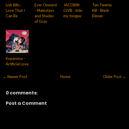
Lish Bills -
Ever Onward
JACOBIN
Ten Twenty
Love That I
- Mainstays
CLVB - bite
Kill - Black
Can Be
and Shades
my tongue
Eleven
of Gray
Kopernico -
Artificial Love
← Newer Post
Home
Older Post →
0 comments:
Post a Comment