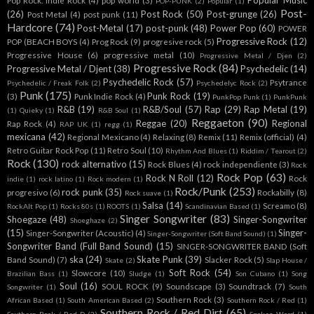
Popular Music
Pop Rock. Indie Rock
(4)
pop world
(3)
POP-PUNK
(2)
Popular
(1)
Post-
(26)
Post Rock
(50)
Post-grunge
(26)
Post Metal
(4)
post punk
(11)
Hardcore
(74)
Post-Metal
(17)
post-punk
(48)
Power Pop
(60)
POWER
Progressive Rock
(12)
POP (BEACH BOYS
(4)
Prog Rock
(9)
progresive rock
(5)
Progressive House
(6)
progressive metal
(10)
Progressive Metal / Djen
(2)
Progressive Rock
(84)
Progressive Metal / Djent
(38)
Psychedelic
(14)
Psychedelic Rock
(57)
Psytrance
Psychedelic / Freak Folk
(2)
Psychedelyc Rock
(2)
Punk
(175)
Punk Rock
(19)
(3)
Punk Indie Rock
(4)
PunkPop Punk
(1)
PunkPunk
R&B
(19)
R&B/Soul
(57)
Rap
(29)
Rap Metal
(19)
(1)
Quieky
(1)
R&B Soul
(1)
Reggaeton
(90)
Reggae
(20)
Regional
Rap Rock
(4)
RAP UK
(1)
regg
(1)
mexicana
(42)
Regional Mexicano
(4)
Relaxing
(8)
Remix
(11)
Remix (official)
(4)
Retro Guitar Rock Pop
(11)
Retro Soul
(10)
Rhythm And Blues
(1)
Riddim / Tearout
(2)
Rock
(130)
rock alternativo
(15)
Rock Blues
(4)
rock independiente
(3)
Rock
Rock Pop
(63)
Rock N Roll
(12)
Rock
indie
(1)
rock latino
(1)
Rock modern
(1)
Rock/Punk
(253)
rock punk
(35)
progresivo
(6)
Rockabilly
(8)
Rock suave
(1)
Salsa
(14)
Screamo
(8)
RockAlt Pop
(1)
Rocks 80s
(1)
ROOTS
(1)
Scandinavian Based
(1)
Singer Songwriter
(83)
Shoegaze
(48)
Singer-Songwriter
Shoeghaze
(2)
(15)
Singer-
Singer-Songwriter (Acoustic)
(4)
Singer-Songwriter (Soft Band Sound)
(1)
Songwriter Band (Full Band Sound)
(15)
SINGER-SONGWRITER BAND (Soft
ska
(24)
Skate Punk
(39)
Band Sound)
(7)
Slacker Rock
(5)
Skate
(2)
Slap House /
Soft Rock
(54)
Slowcore
(10)
Brazilian Bass
(1)
Sludge
(1)
Son Cubano
(1)
Song
Soul
(16)
SOUL ROCK
(9)
Soundscape
(3)
Soundtrack
(7)
Songwriter
(1)
South
Southern Rock
(3)
African Based
(1)
South American Based
(2)
Southern Rock / Red
(1)
Southern Rock / Red Dirt
(65)