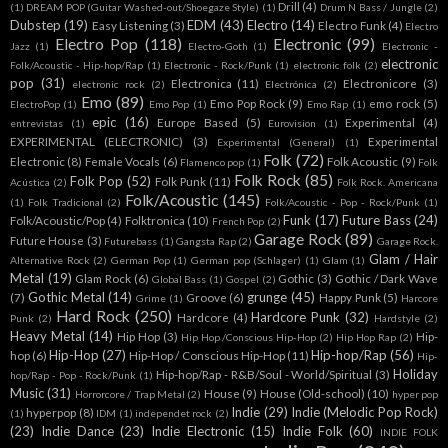
Drill
(4)
(1)
DREAM POP (Guitar Washed-out/Shoegaze Style)
(1)
Drum N Bass / Jungle
(2)
Dubstep
(19)
EDM
(43)
Electro
(14)
Easy Listening
(3)
Electro Funk
(4)
Electro
Electro Pop
(118)
Electronic
(99)
Jazz
(1)
Electro-Goth
(1)
Electronic -
electronic
Folk/Acoustic - Hip-hop/Rap
(1)
Electronic - Rock/Punk
(1)
electronic folk
(2)
pop
(31)
Electronica
(11)
Electronicore
(3)
electronic rock
(2)
Electrónica
(2)
Emo
(89)
Emo Pop Rock
(9)
emo rock
(5)
ElectroPop
(1)
Emo Pop
(1)
Emo Rap
(1)
epic
(16)
Europe Based
(5)
Experimental
(4)
entrevistas
(1)
Eurovision
(1)
EXPERIMENTAL (ELECTRONIC)
(3)
Experimental
Experimental (General)
(1)
Folk
(72)
Electronic
(8)
Female Vocals
(6)
Folk Acoustic
(9)
Flamenco pop
(1)
Folk
Folk Rock
(85)
Folk Pop
(52)
Folk Punk
(11)
Acústica
(2)
Folk Rock. Americana
Folk/Acoustic
(145)
(1)
Folk Tradicional
(2)
Folk/Acoustic - Pop - Rock/Punk
(1)
Funk
(17)
Future Bass
(24)
Folk/Acoustic/Pop
(4)
Folktronica
(10)
French Pop
(2)
Garage Rock
(89)
Future House
(3)
Futurebass
(1)
Gangsta Rap
(2)
Garage Rock.
Glam / Hair
Alternative Rock
(2)
German Pop
(1)
German pop (Schlager)
(1)
Glam
(1)
Metal
(19)
Glam Rock
(6)
Gothic
(3)
Gothic / Dark Wave
Global Bass
(1)
Gospel
(2)
Gothic Metal
(14)
grunge
(45)
(7)
Groove
(6)
Happy Punk
(5)
Grime
(1)
Harcore
Hard Rock
(250)
Hardcore Punk
(32)
Hardcore
(4)
Punk
(2)
Hardstyle
(2)
Heavy Metal
(14)
Hip Hop
(3)
Hip-
Hip Hop /Conscious Hip-Hop
(2)
Hip Hop Rap
(2)
Hip-Hop
(27)
Hip-hop/Rap
(56)
hop
(6)
Hip-Hop / Conscious Hip-Hop
(11)
Hip-
Holiday
Hip-hop/Rap - R&B/Soul - World/Spiritual
(3)
hop/Rap - Pop - Rock/Punk
(1)
Music
(31)
House
(9)
House (Old-school)
(10)
Horrorcore / Trap Metal
(2)
hyper pop
Indie
(29)
Indie (Melodic Pop Rock)
hyperpop
(8)
(1)
IDM
(1)
independet rock
(2)
(23)
Indie Dance
(23)
Indie Electronic
(15)
Indie Folk
(60)
INDIE FOLK