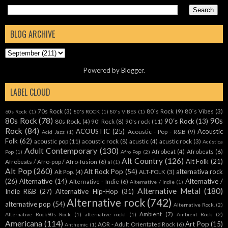
BLOG ARCHIVE
Powered by
Blogger
.
LABEL CLOUD
70s Rock
(3)
80´s Rock
(9)
80´s Vibes
(3)
60s Rock
(1)
80'S ROCK
(1)
80's VIBES
(1)
80s Rock
(78)
90s
90´s Rock
(13)
80s Rock.
(4)
90' Rock
(8)
90's rock
(11)
Rock
(84)
ACOUSTIC
(25)
Acoustic
Acoustic - Pop - R&B
(9)
Acid Jazz
(1)
Folk
(62)
acoustic pop
(11)
acoustic rock
(8)
acustic
(4)
acustic rock
(3)
Acústica
Adult Contemporary
(130)
Afrobeat
(4)
Afrobeats
(6)
Pop
(1)
Afro Pop
(2)
Alt Country
(126)
Alt Folk
(21)
Afrobeats / Afro-pop / Afro-fusion
(6)
al
(1)
Alt Pop
(260)
Alt Rock Pop
(54)
alternativa rock
Alt Pop.
(4)
ALT-FOLK
(3)
(26)
Alternative
(14)
Alternative /
Alternative - Indie
(6)
Alternative / Indie
(1)
Alternative Metal
(180)
Indie R&B
(27)
Alternative Hip-Hop
(31)
Alternative rock
(742)
alternative pop
(54)
Alternative Rock.
(2)
Ambient
(7)
Alternative Rock90s Rock
(1)
alternative rockl
(1)
Ambient Rock
(2)
Americana
(114)
Art Pop
(15)
AOR - Adult Orientated Rock
(6)
Anthemic
(1)