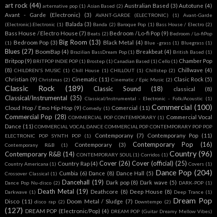
art rock
(44)
Australian Based
(3)
Autotune
(4)
arternative pop
(1)
Asian Based
(2)
Avant - Garde (Electronic)
(3)
AVANT-GARDE (ELECTRONIC)
(1)
Avant-Garde
Balada
(3)
(Electronic).Electronic
(1)
Banda
(2)
Baroque Pop
(1)
Bass House / Electro
(2)
Bass House / Electro House
(7)
Bedroom / Lo-fi Pop
(9)
Beats
(2)
Bedroom / Lo-fiPop
Big Room
(13)
Bedroom Pop
(3)
Black Metal
(4)
(1)
Blue -grass
(1)
Bluegrass
(1)
Blues
(27)
BoomBap
(4)
Breakbeat
(4)
Brazilian BassDream Pop
(1)
British Based
(1)
Britpop
(9)
Chamber Pop
BRITPOP INDIE POP
(1)
Brostep
(1)
Canadian Based
(1)
Cello
(1)
(8)
Chillwave
(4)
CHILDREN'S MUSIC
(1)
Chill House
(1)
CHILLOUT
(1)
Chillstep
(2)
Christian
(9)
Cinematic
(11)
Clasic Rock
(5)
Christmas
(2)
Cinematic / Epic Music
(2)
Classic Rock
(189)
Classic Sound
(18)
classical
(8)
Classical/Instrumental
(35)
Classical/Instrumental - Electronic - Folk/Acoustic
(1)
Commercial
(100)
Cloud Hop / Emo Hip-Hop
(9)
Comercial
(11)
Comedy
(1)
Commercial Pop
(28)
Commercial Vocal
COMMERCIAL POP CONTEMPORARY
(1)
Dance
(11)
COMMERCIAL VOCAL DANCE COMMERCIAL POP CONTEMPORARY POP POP
Contemporany
(7)
Contemporany Pop
(11)
ELECTRONIC POP SYNTH POP
(1)
Contemporary Pop
(16)
Contemporary
(3)
Contemporany R&B
(1)
Country
(96)
Contemporary R&B
(14)
CONTEMPORARY SOUL
(1)
Corridos
(1)
Cover
(26)
Cover (official)
(25)
Country Rap
(4)
Country Americana
(1)
Covers
(1)
Dance Pop
(204)
Cumbia
(6)
Dance
(8)
Dance Hall
(5)
Crossover Classical
(1)
Dancehall
(19)
Dark pop
(8)
Dark wave
(5)
Dance Pop Nu-disco
(2)
DARK-POP
(1)
Death Metal
(19)
Deathcore
(8)
Deep House
(8)
Darkwave
(1)
Deep Trance
(1)
Dream Pop
Disco
(11)
Doom Metal / Sludge
(7)
disco rap
(2)
Downtempo
(2)
(127)
DREAM POP (Electronic/Pop)
(4)
DREAM POP (Guitar Dreamy Mellow Vibes)