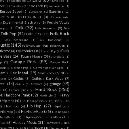
ore
(3)
ElectroPop
(1)
Emo Pop
(1)
ock
(9)
emo rock
(5)
Emo Rap
(1)
entrevistas
(1)
Europe Based
(5)
Experimental
Eurovision
(1)
RIMENTAL (ELECTRONIC)
(3)
Experimental
Experimental Electronic
(8)
Female Vocals
1)
Folk
(72)
Folk Acoustic
(9)
co pop
(1)
Folk
Folk Rock
Folk Pop
(52)
Folk Punk
(11)
k Rock. Americana
(1)
Folk Tradicional
(2)
ustic
(145)
Folk/Acoustic - Pop - Rock/Punk
(1)
Funk
tic/Pop
(4)
Folktronica
(10)
French Pop
(2)
re Bass
(24)
Future House
(3)
Futurebass
(1)
Garage Rock
(89)
p
(2)
Garage Rock.
 Rock
(2)
German Pop
(1)
German pop (Schlager)
(1)
lam / Hair Metal
(19)
Glam Rock
(6)
Global
Gothic
(3)
Gothic / Dark Wave
(7)
spel
(2)
tal
(14)
grunge
(45)
Groove
(6)
Grime
(1)
Hard Rock
(250)
k
(5)
Harcore Punk
(2)
Hardcore Punk
(32)
Heavy
(4)
Hardstyle
(2)
)
Hip Hop
(4)
Hip Hop /Conscious Hip-Hop
(2)
Hip
Hip-Hop
(27)
Hip- hop
(6)
Hip-Hop /
2)
Hip-hop/Rap
(56)
 Hip-Hop
(11)
Hip-hop/Rap
Hip-hop/Rap - R&B/Soul -
ock/Punk
(1)
Holiday Music
(31)
itual
(3)
Horrorcore / Trap
ouse
(9)
House (Old-school)
(10)
hyper pop
(1)