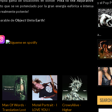
amplia gama de situaciones en dónde "
Plea to the Abjurative
y el Pop P
to que se ve potenciado por la gran energía eufórica e intensa
s realmente potente!
parable de
Object Unto Earth
!
a...
SEARCH
Man Of Words -
Motel Portrait - I
CrowsAlive -
Translation Lost
LOVE YOU I
Higher