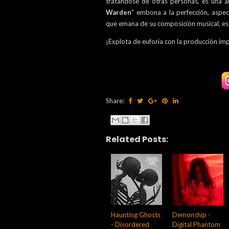
tratándose de otras personas, es una 
Warden
" embona a la perfección, aspec
que emana de su composición musical, e
¡Explota de euforia con la producción im
Share:
Related Posts:
Haunting Ghosts
Demonship -
- Disordered
Digital Phantom