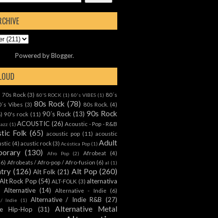
RCHIVE
Powered by
Blogger
.
CLOUD
70s Rock
(3)
80´s
)
80'S ROCK
(1)
80's VIBES
(1)
80s Rock
(78)
0´s Vibes
(3)
80s Rock.
(4)
90s Rock
90´s Rock
(13)
8)
90's rock
(11)
ACOUSTIC
(26)
Acoustic - Pop - R&B
Jazz
(1)
tic Folk
(65)
acoustic pop
(11)
acoustic
Adult
ustic
(4)
acustic rock
(3)
Acústica Pop
(1)
orary
(130)
Afrobeat
(4)
Afro Pop
(2)
(6)
Afrobeats / Afro-pop / Afro-fusion
(6)
al
(1)
ntry
(126)
Alt Pop
(260)
Alt Folk
(21)
Alt Rock Pop
(54)
alternativa
ALT-FOLK
(3)
Alternative
(14)
Alternative - Indie
(6)
Alternative / Indie R&B
(27)
 / Indie
(1)
Alternative Metal
ive Hip-Hop
(31)