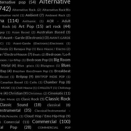
Alternative
lternative pop
(54)
742)
Alternative Rock.
(2)
Alternative Rock90s
Ambient
(7)
ternative rockl
(1)
Ambient Rock
(2)
na
(114)
AOR - Adult
Anthemic
(1)
Art Pop
(15)
art rock
(44)
d Rock
(6)
Australian Based
(3)
 pop
(1)
Asian Based
(2)
4)
Avant - Garde (Electronic)
(3)
AVANT-GARDE
IC)
(1)
Avant-Garde (Electronic).Electronic
(1)
Banda
(2)
Baroque Pop
(1)
Bass House / Electro
(2)
 / Electro House
(7)
Bedroom / Lo-fi
Beats
(2)
Big Room
Bedroom Pop
(3)
room / Lo-fiPop
(1)
Blues
k Metal
(4)
Blue -grass
(1)
Bluegrass
(1)
Bap
(4)
Breakbeat
Brazilian BassDream Pop
(1)
Britpop
(9)
 Based
(1)
BRITPOP INDIE POP
(1)
Chamber Pop
(8)
Canadian Based
(1)
Cello
(1)
S MUSIC
(1)
Chill House
(1)
CHILLOUT
(1)
Chillstep
ve
(4)
Christian
(9)
Cinematic
(11)
Christmas
(2)
Classic Rock
Clasic Rock
(5)
 Epic Music
(2)
Classic Sound
(18)
classical
(8)
Instrumental
(35)
Classical/Instrumental -
Cloud Hop / Emo Hip-Hop
(9)
 Folk/Acoustic
(1)
Commercial
(100)
Comercial
(11)
)
ial Pop
(28)
COMMERCIAL POP