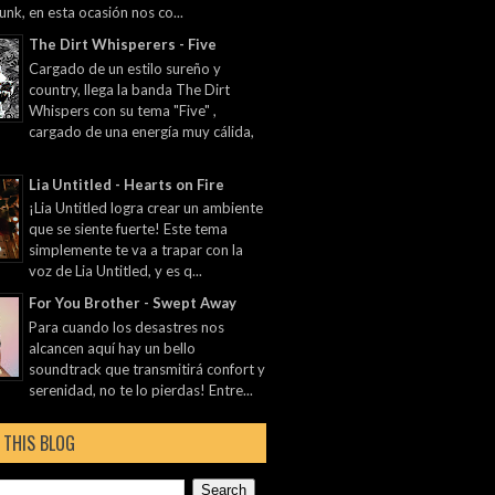
unk, en esta ocasión nos co...
The Dirt Whisperers - Five
Cargado de un estilo sureño y
country, llega la banda The Dirt
Whispers con su tema "Five" ,
cargado de una energía muy cálida,
Lia Untitled - Hearts on Fire
¡Lia Untitled logra crear un ambiente
que se siente fuerte! Este tema
simplemente te va a trapar con la
voz de Lia Untitled, y es q...
For You Brother - Swept Away
Para cuando los desastres nos
alcancen aquí hay un bello
soundtrack que transmitirá confort y
serenidad, no te lo pierdas! Entre...
 THIS BLOG