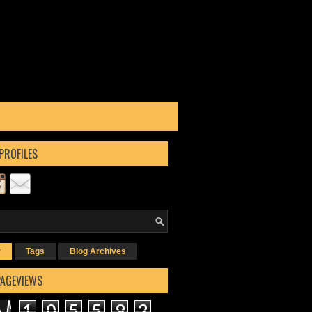
PROFILES
r
Tags
Blog Archives
PAGEVIEWS
1
0
5
5
9
2