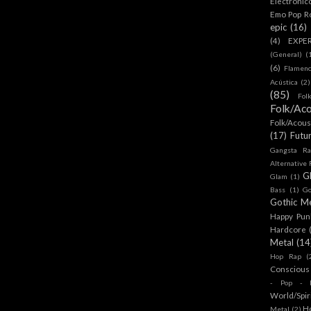
Electronic
Emo Pop R
epic
(16)
(4)
EXPE
(General)
(
(6)
Flamen
Acústica
(2)
(85)
Fol
Folk/Aco
Folk/Acous
(17)
Futu
Gangsta Ra
Alternative
G
Glam
(1)
Bass
(1)
Go
Gothic Me
Happy Pun
Hardcore
Metal
(14
Hop Rap
(
Conscious
- Pop - R
World/Spir
H
Metal
(2)