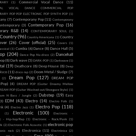
Commercial Vocal Dance
(11)
RARY
(1)
IAL VOCAL DANCE COMMERCIAL POP
ARY POP POP ELECTRONIC POP SYNTH POP
(1)
rany
(7)
Contemporany Pop
(11)
Contemporany
Contemporary Pop
(16)
ontemporary
(3)
orary R&B
(14)
CONTEMPORARY SOUL
(1)
Country
(96)
Country
Country Americana
(1)
over
(26)
Cover (official)
(25)
Covers
(1)
Cumbia
(6)
Dance
(8)
Dance Hall
(5)
assical
(1)
Pop
(204)
Dancehall
Dance Pop Nu-disco
(2)
pop
(8)
Dark wave
(5)
DARK-POP
(1)
Darkwave
(1)
tal
(19)
Deathcore
(8)
Deep House
(8)
Deep
isco
(11)
Doom Metal / Sludge
(7)
disco rap
(2)
Dream Pop
(127)
DREAM POP
(2)
c/Pop)
(4)
DREAM POP (Guitar Dreamy Mellow
REAM POP (Guitar Washed-out/Shoegaze Style)
(1)
Dubstep
(19)
Easy
rum N Bass / Jungle
(2)
EDM
(43)
Electro
(14)
(3)
Electro Folk
(1)
Electro Pop
(118)
nk
(4)
Electro Jazz
(1)
Electronic
(100)
h
(1)
Electronic -
ic - Hip-hop/Rap
(1)
Electronic - Rock/Punk
(1)
electronic pop
lk
(2)
Electronic Folk Acoustic
(1)
Electronica
(11)
ronic rock
(2)
Electrónica
(2)
Emo
(89)