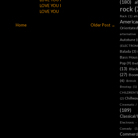
(180)
a
LOVE YOU I
rock
(
LOVE YOU
Rock
(1)
al
America
Home
Older Post →
Orientate
arternative
Autotune
(
(ELECTRON
Balada
(3)
Bass House
Pop
(9)
Bed
(13)
Blac
(27)
Boom
(4)
British
Brostep
(1)
CHILDREN'
Chillwa
(2)
Cinematic /
(189)
Classical/
Electronic -
Comedy
(1
Commerc