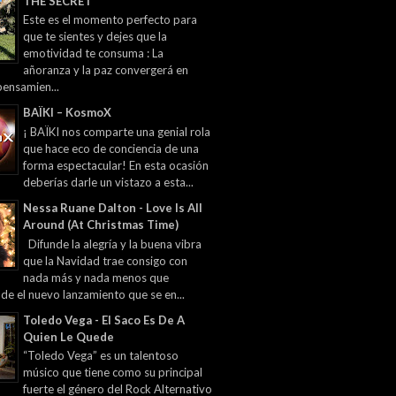
THE SECRET
Este es el momento perfecto para
que te sientes y dejes que la
emotividad te consuma : La
añoranza y la paz convergerá en
pensamien...
BAÏKI – KosmoX
¡ BAÏKI nos comparte una genial rola
que hace eco de conciencia de una
forma espectacular! En esta ocasión
deberías darle un vistazo a esta...
Nessa Ruane Dalton - Love Is All
Around (At Christmas Time)
Difunde la alegría y la buena vibra
que la Navidad trae consigo con
nada más y nada menos que
 de el nuevo lanzamiento que se en...
Toledo Vega - El Saco Es De A
Quien Le Quede
“Toledo Vega” es un talentoso
músico que tiene como su principal
fuerte el género del Rock Alternativo