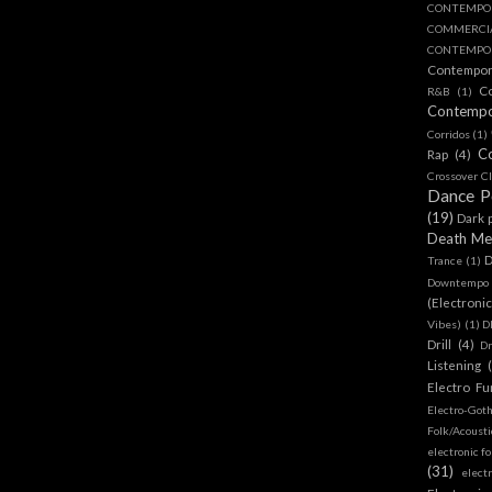
CONTEMPO
COMMERC
CONTEMPOR
Contempo
C
R&B
(1)
Contemp
Corridos
(1)
C
Rap
(4)
Crossover Cl
Dance 
(19)
Dark 
Death Me
D
Trance
(1)
Downtempo
(Electroni
Vibes)
(1)
D
Drill
(4)
D
Listening
Electro Fu
Electro-Got
Folk/Acoust
electronic fo
(31)
elect