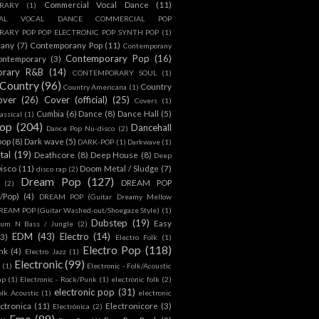
Commercial Vocal Dance
(11)
RARY
(1)
IAL VOCAL DANCE COMMERCIAL POP
ARY POP POP ELECTRONIC POP SYNTH POP
(1)
rany
(7)
Contemporany Pop
(11)
Contemporany
Contemporary Pop
(16)
ontemporary
(3)
orary R&B
(14)
CONTEMPORARY SOUL
(1)
Country
(96)
Country
Country Americana
(1)
over
(26)
Cover (official)
(25)
Covers
(1)
Cumbia
(6)
Dance
(8)
Dance Hall
(5)
assical
(1)
Pop
(204)
Dancehall
Dance Pop Nu-disco
(2)
pop
(8)
Dark wave
(5)
DARK-POP
(1)
Darkwave
(1)
tal
(19)
Deathcore
(8)
Deep House
(8)
Deep
isco
(11)
Doom Metal / Sludge
(7)
disco rap
(2)
Dream Pop
(127)
DREAM POP
(2)
c/Pop)
(4)
DREAM POP (Guitar Dreamy Mellow
REAM POP (Guitar Washed-out/Shoegaze Style)
(1)
Dubstep
(19)
Easy
rum N Bass / Jungle
(2)
EDM
(43)
Electro
(14)
(3)
Electro Folk
(1)
Electro Pop
(118)
nk
(4)
Electro Jazz
(1)
Electronic
(99)
h
(1)
Electronic - Folk/Acoustic
ap
(1)
Electronic - Rock/Punk
(1)
electronic folk
(2)
electronic pop
(31)
olk Acoustic
(1)
electronic
ctronica
(11)
Electronicore
(3)
Electrónica
(2)
Emo
(89)