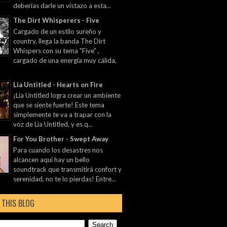
deberías darle un vistazo a esta...
The Dirt Whisperers - Five
Cargado de un estilo sureño y
country, llega la banda The Dirt
Whispers con su tema "Five" ,
cargado de una energía muy cálida,
Lia Untitled - Hearts on Fire
¡Lia Untitled logra crear un ambiente
que se siente fuerte! Este tema
simplemente te va a trapar con la
voz de Lia Untitled, y es q...
For You Brother - Swept Away
Para cuando los desastres nos
alcancen aquí hay un bello
soundtrack que transmitirá confort y
serenidad, no te lo pierdas! Entre...
 THIS BLOG