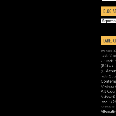
BLOG A
LABEL 
60s Rock
(1
Rock
(9)
8
90' Rock
(
(84)
Acid 
Acous
(9)
rock
(8)
ac
Contemp
Afrobeats
Alt Cou
Alt Pop.
(4)
rock
(26)
Alternative
Alternat