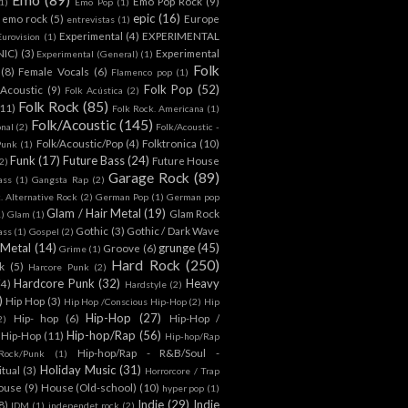
Emo Pop Rock
(9)
1)
Emo Pop
(1)
epic
(16)
emo rock
(5)
Europe
entrevistas
(1)
Experimental
(4)
EXPERIMENTAL
Eurovision
(1)
NIC)
(3)
Experimental
Experimental (General)
(1)
Folk
(8)
Female Vocals
(6)
Flamenco pop
(1)
Folk Pop
(52)
 Acoustic
(9)
Folk Acústica
(2)
Folk Rock
(85)
(11)
Folk Rock. Americana
(1)
Folk/Acoustic
(145)
onal
(2)
Folk/Acoustic -
Folk/Acoustic/Pop
(4)
Folktronica
(10)
Punk
(1)
Funk
(17)
Future Bass
(24)
Future House
2)
Garage Rock
(89)
ass
(1)
Gangsta Rap
(2)
. Alternative Rock
(2)
German Pop
(1)
German pop
Glam / Hair Metal
(19)
Glam Rock
1)
Glam
(1)
Gothic
(3)
Gothic / Dark Wave
ass
(1)
Gospel
(2)
 Metal
(14)
grunge
(45)
Groove
(6)
Grime
(1)
Hard Rock
(250)
k
(5)
Harcore Punk
(2)
Hardcore Punk
(32)
Heavy
(4)
Hardstyle
(2)
)
Hip Hop
(3)
Hip Hop /Conscious Hip-Hop
(2)
Hip
Hip-Hop
(27)
Hip- hop
(6)
Hip-Hop /
2)
Hip-hop/Rap
(56)
 Hip-Hop
(11)
Hip-hop/Rap
Hip-hop/Rap - R&B/Soul -
ock/Punk
(1)
Holiday Music
(31)
itual
(3)
Horrorcore / Trap
ouse
(9)
House (Old-school)
(10)
hyper pop
(1)
Indie
(29)
Indie
8)
IDM
(1)
independet rock
(2)