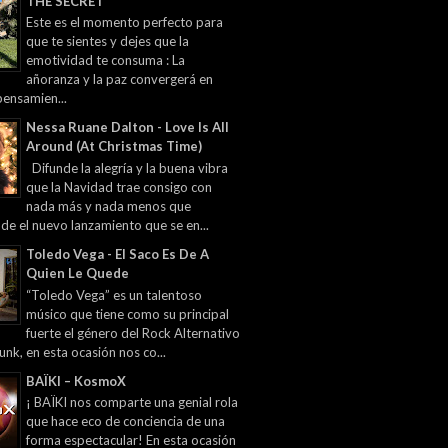
THE SECRET
Este es el momento perfecto para
que te sientes y dejes que la
emotividad te consuma : La
añoranza y la paz convergerá en
pensamien...
Nessa Ruane Dalton - Love Is All
Around (At Christmas Time)
Difunde la alegría y la buena vibra
que la Navidad trae consigo con
nada más y nada menos que
 de el nuevo lanzamiento que se en...
Toledo Vega - El Saco Es De A
Quien Le Quede
“Toledo Vega” es un talentoso
músico que tiene como su principal
fuerte el género del Rock Alternativo
unk, en esta ocasión nos co...
BAÏKI – KosmoX
¡ BAÏKI nos comparte una genial rola
que hace eco de conciencia de una
forma espectacular! En esta ocasión