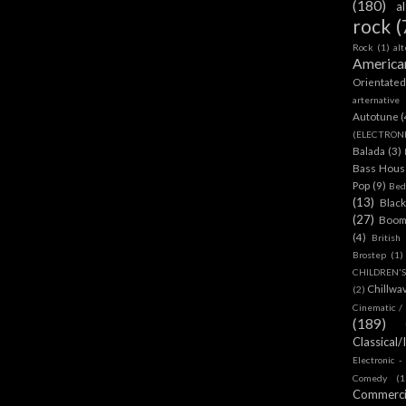
(180)
a
rock
(
Rock
(1)
al
America
Orientate
arternative
Autotune
(
(ELECTRON
Balada
(3)
Bass House
Pop
(9)
Bed
(13)
Blac
(27)
Boom
(4)
British
Brostep
(1)
CHILDREN'
Chillwa
(2)
Cinematic /
(189)
Classical/
Electronic -
Comedy
(1
Commerc