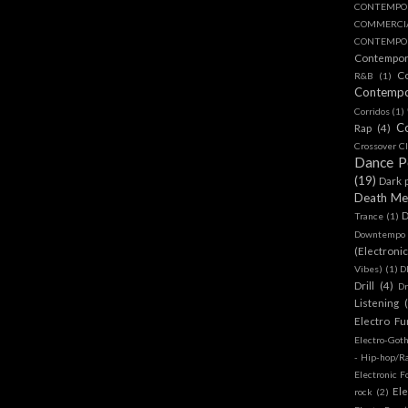
CONTEMPO
COMMERC
CONTEMPOR
Contempo
C
R&B
(1)
Contemp
Corridos
(1)
C
Rap
(4)
Crossover Cl
Dance 
(19)
Dark 
Death Me
D
Trance
(1)
Downtempo
(Electroni
Vibes)
(1)
D
Drill
(4)
D
Listening
Electro Fu
Electro-Got
- Hip-hop/R
Electronic F
Ele
rock
(2)