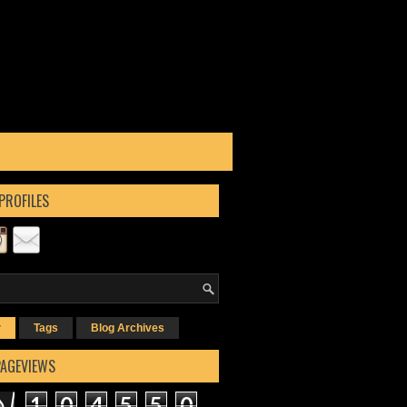
PROFILES
r
Tags
Blog Archives
PAGEVIEWS
1
0
4
5
5
0