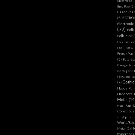
ElectroPop
(
Emo Rap
(1)
Based
(5)
(ELECTRO
Electronic
(72)
Folk
Folk Punk
Folk Tradici
Pop - Rock/
French Pop
(
(3)
Futureb
Garage Rock
(Schlager)
(
(6)
Global B
Gothic
(7)
Happy Pun
Hardcore
Metal
(14
Hop Rap
(
Conscious
- Pop - R
World/Spir
H
Metal
(2)
hyperpop
(