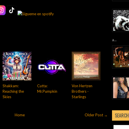
a...
Shakkam:
Cutta:
Von Hertzen
Reaching the
Mr.Pumpkin
Brothers -
Skies
Starlings
SEARCH
Home
Older Post →