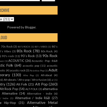
RCHIVE
Powered by
Blogger
.
CLOUD
70s Rock
(3)
80´s
)
80'S ROCK
(1)
80's VIBES
(1)
80s Rock
(78)
0´s Vibes
(3)
80s Rock.
(4)
90s Rock
90´s Rock
(13)
8)
90's rock
(11)
ACOUSTIC
(26)
Acoustic - Pop - R&B
Jazz
(1)
tic Folk
(64)
acoustic pop
(11)
acoustic
Adult
ustic
(4)
acustic rock
(3)
Acústica Pop
(1)
orary
(130)
Afrobeat
(4)
Afro Pop
(2)
(6)
Afrobeats / Afro-pop / Afro-fusion
(6)
al
(1)
ntry
(126)
Alt Pop
(260)
Alt Folk
(21)
Alt Rock Pop
(54)
alternativa
ALT-FOLK
(3)
Alternative
(14)
Alternative - Indie
(6)
Alternative / Indie R&B
(27)
 / Indie
(1)
Alternative Metal
ive Hip-Hop
(31)