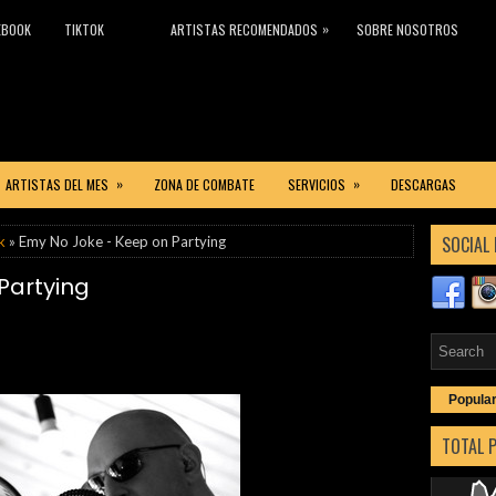
»
EBOOK
TIKTOK
ARTISTAS RECOMENDADOS
SOBRE NOSOTROS
»
»
ARTISTAS DEL MES
ZONA DE COMBATE
SERVICIOS
DESCARGAS
SOCIAL 
k
» Emy No Joke - Keep on Partying
Partying
Popula
TOTAL 