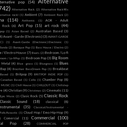
Alternative
lternative pop
(54)
742)
Alternative Rock.
(2)
Alternative Rock90s
Ambient
(7)
ternative rockl
(1)
Ambient Rock
(2)
na
(114)
AOR - Adult
Anthemic
(1)
Art Pop
(15)
art rock
(44)
d Rock
(6)
Australian Based
(3)
 pop
(1)
Asian Based
(2)
4)
Avant - Garde (Electronic)
(3)
AVANT-GARDE
IC)
(1)
Avant-Garde (Electronic).Electronic
(1)
Banda
(2)
Baroque Pop
(1)
Bass House / Electro
(2)
 / Electro House
(7)
Bedroom / Lo-fi
Beats
(2)
Big Room
Bedroom Pop
(3)
room / Lo-fiPop
(1)
Blues
k Metal
(4)
Blue -grass
(1)
Bluegrass
(1)
Bap
(4)
Breakbeat
Brazilian BassDream Pop
(1)
Britpop
(9)
 Based
(1)
BRITPOP INDIE POP
(1)
Chamber Pop
(8)
Canadian Based
(1)
Cello
(1)
S MUSIC
(1)
Chill House
(1)
CHILLOUT
(1)
Chillstep
ve
(4)
Christian
(9)
Cinematic
(11)
Christmas
(2)
Classic Rock
Clasic Rock
(5)
 Epic Music
(2)
Classic Sound
(18)
classical
(8)
Instrumental
(35)
Classical/Instrumental -
Cloud Hop / Emo Hip-Hop
(9)
 Folk/Acoustic
(1)
Commercial
(100)
Comercial
(11)
)
ial Pop
(28)
COMMERCIAL POP