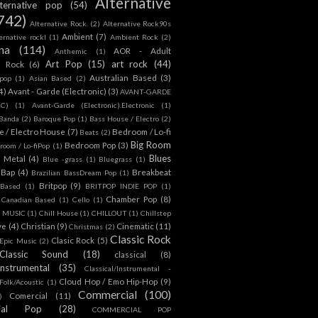
Alternative
lternative pop
(54)
742)
Alternative Rock.
(2)
Alternative Rock90s
Ambient
(7)
ternative rockl
(1)
Ambient Rock
(2)
na
(114)
AOR - Adult
Anthemic
(1)
Art Pop
(15)
art rock
(44)
d Rock
(6)
Australian Based
(3)
 pop
(1)
Asian Based
(2)
4)
Avant - Garde (Electronic)
(3)
AVANT-GARDE
IC)
(1)
Avant-Garde (Electronic).Electronic
(1)
Banda
(2)
Baroque Pop
(1)
Bass House / Electro
(2)
 / Electro House
(7)
Bedroom / Lo-fi
Beats
(2)
Big Room
Bedroom Pop
(3)
room / Lo-fiPop
(1)
Blues
k Metal
(4)
Blue -grass
(1)
Bluegrass
(1)
Bap
(4)
Breakbeat
Brazilian BassDream Pop
(1)
Britpop
(9)
 Based
(1)
BRITPOP INDIE POP
(1)
Chamber Pop
(8)
Canadian Based
(1)
Cello
(1)
S MUSIC
(1)
Chill House
(1)
CHILLOUT
(1)
Chillstep
ve
(4)
Christian
(9)
Cinematic
(11)
Christmas
(2)
Classic Rock
Clasic Rock
(5)
 Epic Music
(2)
Classic Sound
(18)
classical
(8)
Instrumental
(35)
Classical/Instrumental -
Cloud Hop / Emo Hip-Hop
(9)
 Folk/Acoustic
(1)
Commercial
(100)
Comercial
(11)
)
ial Pop
(28)
COMMERCIAL POP