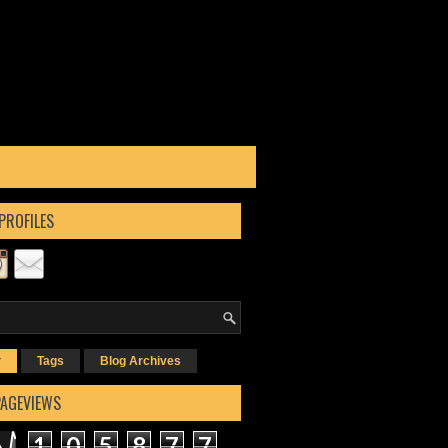
PROFILES
r
Tags
Blog Archives
PAGEVIEWS
1
0
5
8
7
7