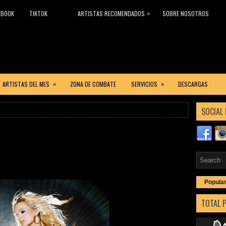
»
EBOOK
TIKTOK
ARTISTAS RECOMENDADOS
SOBRE NOSOTROS
»
»
ARTISTAS DEL MES
ZONA DE COMBATE
SERVICIOS
DESCARGAS
SOCIAL 
Popula
TOTAL 