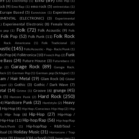
ore
(3)
ElectroPop
(1)
Emo Pop
(1)
ock
(9)
emo rock
(5)
Emo Rap
(1)
entrevistas
(1)
Europe Based
(5)
Experimental
Eurovision
(1)
RIMENTAL (ELECTRONIC)
(3)
Experimental
Experimental Electronic
(8)
Female Vocals
1)
Folk
(72)
Folk Acoustic
(9)
co pop
(1)
Folk
Folk Rock
Folk Pop
(52)
Folk Punk
(11)
k Rock. Americana
(1)
Folk Tradicional
(2)
ustic
(145)
Folk/Acoustic - Pop - Rock/Punk
(1)
Funk
tic/Pop
(4)
Folktronica
(10)
French Pop
(2)
re Bass
(24)
Future House
(3)
Futurebass
(1)
Garage Rock
(89)
p
(2)
Garage Rock.
 Rock
(2)
German Pop
(1)
German pop (Schlager)
(1)
lam / Hair Metal
(19)
Glam Rock
(6)
Global
Gothic
(3)
Gothic / Dark Wave
(7)
spel
(2)
tal
(14)
grunge
(45)
Groove
(6)
Grime
(1)
Hard Rock
(250)
k
(5)
Harcore Punk
(2)
Hardcore Punk
(32)
Heavy
(4)
Hardstyle
(2)
)
Hip Hop
(4)
Hip Hop /Conscious Hip-Hop
(2)
Hip
Hip-Hop
(27)
Hip- hop
(6)
Hip-Hop /
2)
Hip-hop/Rap
(56)
 Hip-Hop
(11)
Hip-hop/Rap
Hip-hop/Rap - R&B/Soul -
ock/Punk
(1)
Holiday Music
(31)
itual
(3)
Horrorcore / Trap
ouse
(9)
House (Old-school)
(10)
hyper pop
(1)