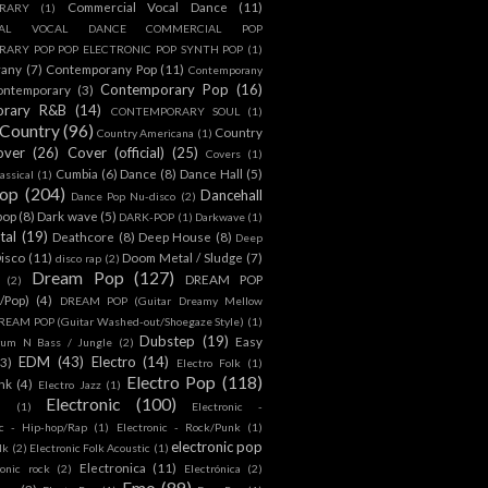
Commercial Vocal Dance
(11)
RARY
(1)
IAL VOCAL DANCE COMMERCIAL POP
ARY POP POP ELECTRONIC POP SYNTH POP
(1)
rany
(7)
Contemporany Pop
(11)
Contemporany
Contemporary Pop
(16)
ontemporary
(3)
orary R&B
(14)
CONTEMPORARY SOUL
(1)
Country
(96)
Country
Country Americana
(1)
over
(26)
Cover (official)
(25)
Covers
(1)
Cumbia
(6)
Dance
(8)
Dance Hall
(5)
assical
(1)
Pop
(204)
Dancehall
Dance Pop Nu-disco
(2)
pop
(8)
Dark wave
(5)
DARK-POP
(1)
Darkwave
(1)
tal
(19)
Deathcore
(8)
Deep House
(8)
Deep
isco
(11)
Doom Metal / Sludge
(7)
disco rap
(2)
Dream Pop
(127)
DREAM POP
(2)
c/Pop)
(4)
DREAM POP (Guitar Dreamy Mellow
REAM POP (Guitar Washed-out/Shoegaze Style)
(1)
Dubstep
(19)
Easy
rum N Bass / Jungle
(2)
EDM
(43)
Electro
(14)
(3)
Electro Folk
(1)
Electro Pop
(118)
nk
(4)
Electro Jazz
(1)
Electronic
(100)
h
(1)
Electronic -
ic - Hip-hop/Rap
(1)
Electronic - Rock/Punk
(1)
electronic pop
lk
(2)
Electronic Folk Acoustic
(1)
Electronica
(11)
ronic rock
(2)
Electrónica
(2)
Emo
(89)