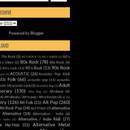
RCHIVE
Powered by
Blogger
.
CLOUD
70s Rock
(3)
80´s
)
80'S ROCK
(1)
80's VIBES
(1)
80s Rock
(78)
0´s Vibes
(3)
80s Rock.
(4)
90s Rock
90´s Rock
(13)
8)
90's rock
(11)
ACOUSTIC
(26)
Acoustic - Pop - R&B
Jazz
(1)
tic Folk
(66)
acoustic pop
(11)
acoustic
Adult
ustic
(4)
acustic rock
(3)
Acústica Pop
(1)
orary
(130)
Afrobeat
(4)
Afro Pop
(2)
(6)
Afrobeats / Afro-pop / Afro-fusion
(6)
al
(1)
ntry
(126)
Alt Pop
(260)
Alt Folk
(21)
Alt Rock Pop
(54)
alternativa
ALT-FOLK
(3)
Alternative
(14)
Alternative - Indie
(6)
Alternative / Indie R&B
(27)
 / Indie
(1)
Alternative Metal
ive Hip-Hop
(31)