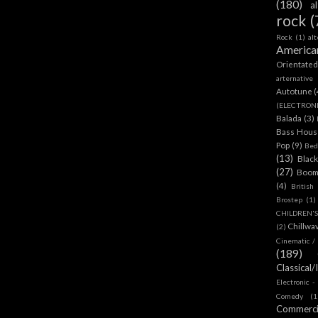
(180)
a
rock
(
Rock
(1)
al
America
Orientate
arternative
Autotune
(
(ELECTRON
Balada
(3)
Bass House
Pop
(9)
Bed
(13)
Blac
(27)
Boom
(4)
British
Brostep
(1)
CHILDREN'
Chillwa
(2)
Cinematic /
(189)
Classical/
Electronic -
Comedy
(1
Commerc