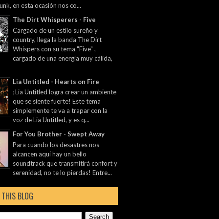
unk, en esta ocasión nos co...
The Dirt Whisperers - Five
Cargado de un estilo sureño y
country, llega la banda The Dirt
Whispers con su tema "Five" ,
cargado de una energía muy cálida,
Lia Untitled - Hearts on Fire
¡Lia Untitled logra crear un ambiente
que se siente fuerte! Este tema
simplemente te va a trapar con la
voz de Lia Untitled, y es q...
For You Brother - Swept Away
Para cuando los desastres nos
alcancen aquí hay un bello
soundtrack que transmitirá confort y
serenidad, no te lo pierdas! Entre...
 THIS BLOG