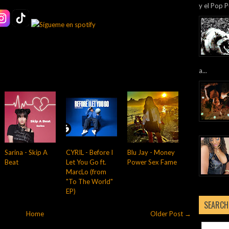
y el Pop P
a...
Sarina - Skip A
CYRIL - Before I
Blu Jay - Money
Beat
Let You Go ft.
Power Sex Fame
MarcLo (from
"To The World"
EP)
SEARCH
Home
Older Post →