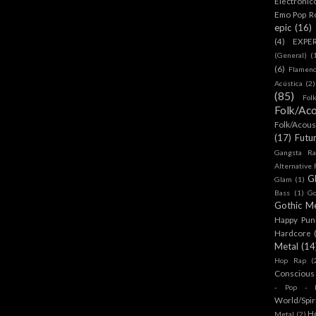
Electronic
Emo Pop R
epic
(16)
(4)
EXPE
(General)
(
(6)
Flamen
Acústica
(2)
(85)
Fol
Folk/Aco
Folk/Acous
(17)
Futu
Gangsta Ra
Alternative
G
Glam
(1)
Bass
(1)
Go
Gothic Me
Happy Pun
Hardcore
Metal
(14
Hop Rap
(
Conscious
- Pop - R
World/Spir
H
Metal
(2)