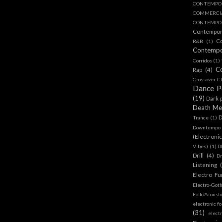
CONTEMPO
COMMERC
CONTEMPOR
Contempo
C
R&B
(1)
Contemp
Corridos
(1)
C
Rap
(4)
Crossover Cl
Dance 
(19)
Dark 
Death Me
D
Trance
(1)
Downtempo
(Electroni
Vibes)
(1)
D
Drill
(4)
D
Listening
Electro Fu
Electro-Got
Folk/Acoust
electronic fo
(31)
elect