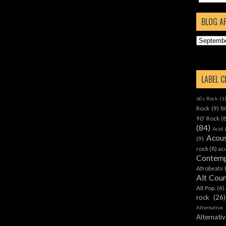
BLOG A
LABEL 
60s Rock
(1
Rock
(9)
8
90' Rock
(
(84)
Acid 
Acous
(9)
rock
(8)
ac
Contemp
Afrobeats
Alt Cou
Alt Pop.
(4)
rock
(26)
Alternative
Alternat