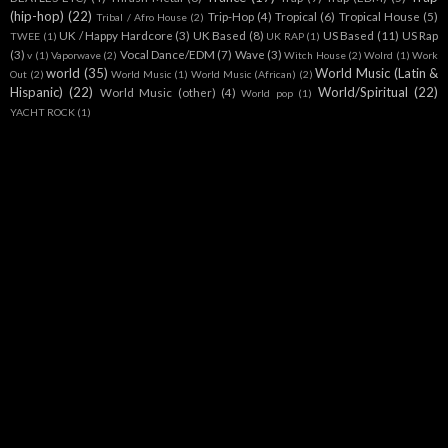
(hip-hop)
(22)
Trip-Hop
(4)
Tropical
(6)
Tropical House
(5)
Tribal / Afro House
(2)
UK / Happy Hardcore
(3)
UK Based
(8)
US Based
(11)
US Rap
TWEE
(1)
UK RAP
(1)
(3)
Vocal Dance/EDM
(7)
Wave
(3)
v
(1)
Vaporwave
(2)
Witch House
(2)
Wolrd
(1)
Work
world
(35)
World Music (Latin &
Out
(2)
World Music
(1)
World Music (African)
(2)
Hispanic)
(22)
World/Spiritual
(22)
World Music (other)
(4)
World pop
(1)
YACHT ROCK
(1)