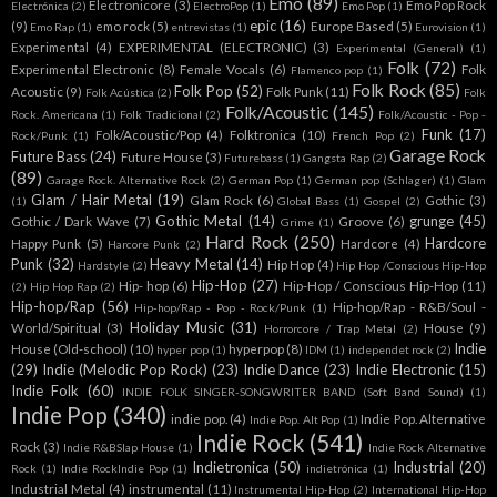
Emo
(89)
Electronicore
(3)
Emo Pop Rock
Electrónica
(2)
ElectroPop
(1)
Emo Pop
(1)
epic
(16)
(9)
emo rock
(5)
Europe Based
(5)
Emo Rap
(1)
entrevistas
(1)
Eurovision
(1)
Experimental
(4)
EXPERIMENTAL (ELECTRONIC)
(3)
Experimental (General)
(1)
Folk
(72)
Experimental Electronic
(8)
Female Vocals
(6)
Folk
Flamenco pop
(1)
Folk Rock
(85)
Folk Pop
(52)
Acoustic
(9)
Folk Punk
(11)
Folk Acústica
(2)
Folk
Folk/Acoustic
(145)
Rock. Americana
(1)
Folk Tradicional
(2)
Folk/Acoustic - Pop -
Funk
(17)
Folk/Acoustic/Pop
(4)
Folktronica
(10)
Rock/Punk
(1)
French Pop
(2)
Garage Rock
Future Bass
(24)
Future House
(3)
Futurebass
(1)
Gangsta Rap
(2)
(89)
Garage Rock. Alternative Rock
(2)
German Pop
(1)
German pop (Schlager)
(1)
Glam
Glam / Hair Metal
(19)
Glam Rock
(6)
Gothic
(3)
(1)
Global Bass
(1)
Gospel
(2)
Gothic Metal
(14)
grunge
(45)
Gothic / Dark Wave
(7)
Groove
(6)
Grime
(1)
Hard Rock
(250)
Hardcore
Happy Punk
(5)
Hardcore
(4)
Harcore Punk
(2)
Punk
(32)
Heavy Metal
(14)
Hip Hop
(4)
Hardstyle
(2)
Hip Hop /Conscious Hip-Hop
Hip-Hop
(27)
Hip- hop
(6)
Hip-Hop / Conscious Hip-Hop
(11)
(2)
Hip Hop Rap
(2)
Hip-hop/Rap
(56)
Hip-hop/Rap - R&B/Soul -
Hip-hop/Rap - Pop - Rock/Punk
(1)
Holiday Music
(31)
World/Spiritual
(3)
House
(9)
Horrorcore / Trap Metal
(2)
Indie
House (Old-school)
(10)
hyperpop
(8)
hyper pop
(1)
IDM
(1)
independet rock
(2)
(29)
Indie (Melodic Pop Rock)
(23)
Indie Dance
(23)
Indie Electronic
(15)
Indie Folk
(60)
INDIE FOLK SINGER-SONGWRITER BAND (Soft Band Sound)
(1)
Indie Pop
(340)
indie pop.
(4)
Indie Pop. Alternative
Indie Pop. Alt Pop
(1)
Indie Rock
(541)
Rock
(3)
Indie R&BSlap House
(1)
Indie Rock Alternative
Indietronica
(50)
Industrial
(20)
Rock
(1)
Indie RockIndie Pop
(1)
indietrónica
(1)
Industrial Metal
(4)
instrumental
(11)
Instrumental Hip-Hop
(2)
International Hip-Hop