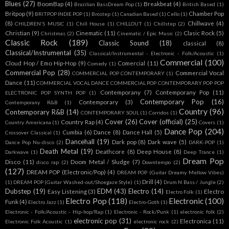
Blues
(27)
BoomBap
(4)
Breakbeat
(4)
Brazilian BassDream Pop
(1)
British Based
(1)
Britpop
(9)
Chamber Pop
BRITPOP INDIE POP
(1)
Brostep
(1)
Canadian Based
(1)
Cello
(1)
(8)
Chillwave
(4)
CHILDREN'S MUSIC
(1)
Chill House
(1)
CHILLOUT
(1)
Chillstep
(2)
Christian
(9)
Cinematic
(11)
Clasic Rock
(5)
Christmas
(2)
Cinematic / Epic Music
(2)
Classic Rock
(189)
Classic Sound
(18)
classical
(8)
Classical/Instrumental
(35)
Classical/Instrumental - Electronic - Folk/Acoustic
(1)
Commercial
(100)
Cloud Hop / Emo Hip-Hop
(9)
Comercial
(11)
Comedy
(1)
Commercial Pop
(28)
Commercial Vocal
COMMERCIAL POP CONTEMPORARY
(1)
Dance
(11)
COMMERCIAL VOCAL DANCE COMMERCIAL POP CONTEMPORARY POP POP
Contemporany
(7)
Contemporany Pop
(11)
ELECTRONIC POP SYNTH POP
(1)
Contemporary Pop
(16)
Contemporary
(3)
Contemporany R&B
(1)
Country
(96)
Contemporary R&B
(14)
CONTEMPORARY SOUL
(1)
Corridos
(1)
Cover
(26)
Cover (official)
(25)
Country Rap
(4)
Country Americana
(1)
Covers
(1)
Dance Pop
(204)
Cumbia
(6)
Dance
(8)
Dance Hall
(5)
Crossover Classical
(1)
Dancehall
(19)
Dark pop
(8)
Dark wave
(5)
Dance Pop Nu-disco
(2)
DARK-POP
(1)
Death Metal
(19)
Deathcore
(8)
Deep House
(8)
Darkwave
(1)
Deep Trance
(1)
Dream Pop
Disco
(11)
Doom Metal / Sludge
(7)
disco rap
(2)
Downtempo
(2)
(127)
DREAM POP (Electronic/Pop)
(4)
DREAM POP (Guitar Dreamy Mellow Vibes)
Drill
(4)
(1)
DREAM POP (Guitar Washed-out/Shoegaze Style)
(1)
Drum N Bass / Jungle
(2)
Dubstep
(19)
EDM
(43)
Electro
(14)
Easy Listening
(3)
Electro
Electro Folk
(1)
Electro Pop
(118)
Electronic
(100)
Funk
(4)
Electro Jazz
(1)
Electro-Goth
(1)
Electronic - Folk/Acoustic - Hip-hop/Rap
(1)
Electronic - Rock/Punk
(1)
electronic folk
(2)
electronic pop
(31)
Electronica
(11)
Electronic Folk Acoustic
(1)
electronic rock
(2)