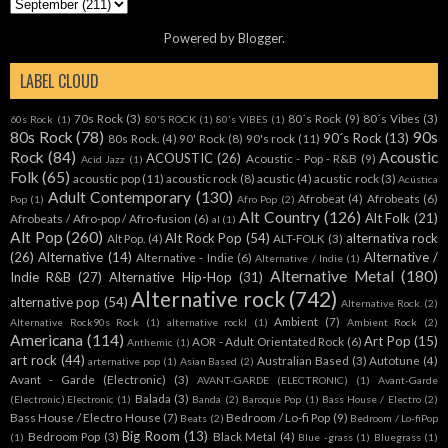
Powered by
Blogger
.
LABEL CLOUD
70s Rock
(3)
80´s Rock
(9)
80´s Vibes
(3)
60s Rock
(1)
80'S ROCK
(1)
80's VIBES
(1)
80s Rock
(78)
90s
90´s Rock
(13)
80s Rock.
(4)
90' Rock
(8)
90's rock
(11)
Rock
(84)
Acoustic
ACOUSTIC
(26)
Acoustic - Pop - R&B
(9)
Acid Jazz
(1)
Folk
(65)
acoustic pop
(11)
acoustic rock
(8)
acustic
(4)
acustic rock
(3)
Acústica
Adult Contemporary
(130)
Afrobeat
(4)
Afrobeats
(6)
Pop
(1)
Afro Pop
(2)
Alt Country
(126)
Alt Folk
(21)
Afrobeats / Afro-pop / Afro-fusion
(6)
al
(1)
Alt Pop
(260)
Alt Rock Pop
(54)
alternativa rock
Alt Pop.
(4)
ALT-FOLK
(3)
(26)
Alternative
(14)
Alternative /
Alternative - Indie
(6)
Alternative / Indie
(1)
Alternative Metal
(180)
Indie R&B
(27)
Alternative Hip-Hop
(31)
Alternative rock
(742)
alternative pop
(54)
Alternative Rock.
(2)
Ambient
(7)
Alternative Rock90s Rock
(1)
alternative rockl
(1)
Ambient Rock
(2)
Americana
(114)
Art Pop
(15)
AOR - Adult Orientated Rock
(6)
Anthemic
(1)
art rock
(44)
Australian Based
(3)
Autotune
(4)
arternative pop
(1)
Asian Based
(2)
Avant - Garde (Electronic)
(3)
AVANT-GARDE (ELECTRONIC)
(1)
Avant-Garde
Balada
(3)
(Electronic).Electronic
(1)
Banda
(2)
Baroque Pop
(1)
Bass House / Electro
(2)
Bass House / Electro House
(7)
Bedroom / Lo-fi Pop
(9)
Beats
(2)
Bedroom / Lo-fiPop
Big Room
(13)
Bedroom Pop
(3)
Black Metal
(4)
(1)
Blue -grass
(1)
Bluegrass
(1)