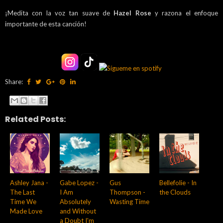
¡Medita con la voz tan suave de
Hazel Rose
y razona el enfoque
importante de esta canción!
Share:
Related Posts:
Ashley Jana -
Gabe Lopez -
Gus
Bellefolie - In
The Last
I Am
Thompson -
the Clouds
Time We
Absolutely
Wasting Time
Made Love
and Without
a Doubt I'm