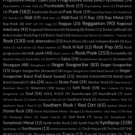
Progressive Metal / Djent
(38)
Psychedelic
(14)
Psychedelic Rock
(57)
Psytrance
Psychedelic / Freak Folk
(2)
Psychedelyc Rock
(2)
Punk
(182)
Punk Rock
(19)
(3)
Punk Indie Rock
(4)
PunkPop Punk
(1)
PunkPunk
R&B
(19)
R&B/Soul
(57)
Rap
(30)
Rap Metal
(19)
(1)
Quieky
(1)
R&B Soul
(1)
Reggaeton
(90)
Reggae
(20)
Regional
Rap Rock
(4)
RAP UK
(1)
regg
(1)
mexicana
(42)
Regional Mexicano
(4)
Relaxing
(8)
Remix
(11)
Remix (official)
(4)
Retro Guitar Rock Pop
(11)
Retro Soul
(10)
Rhythm And Blues
(1)
Riddim / Tearout
(2)
Rock
(130)
rock alternativo
(15)
Rock Blues
(4)
rock independiente
(3)
Rock
Rock Pop
(65)
Rock N Roll
(12)
Rock
indie
(1)
rock latino
(1)
Rock modern
(1)
Rock/Punk
(253)
rock punk
(40)
progresivo
(6)
Rockabilly
(8)
Rock suave
(1)
Salsa
(14)
Screamo
(8)
RockAlt Pop
(1)
Rocks 80s
(1)
ROOTS
(1)
Scandinavian Based
(1)
Singer Songwriter
(83)
Shoegaze
(48)
Singer-Songwriter
Shoeghaze
(2)
(15)
Singer-
Singer-Songwriter (Acoustic)
(4)
Singer-Songwriter (Soft Band Sound)
(1)
Songwriter Band (Full Band Sound)
(15)
SINGER-SONGWRITER BAND (Soft
ska
(24)
Skate Punk
(39)
Band Sound)
(7)
Slacker Rock
(5)
Skate
(2)
Slap House /
Soft Rock
(54)
Slowcore
(10)
Brazilian Bass
(1)
Sludge
(1)
Son Cubano
(1)
Song
Soul
(16)
SOUL ROCK
(9)
Soundscape
(3)
Soundtrack
(7)
Songwriter
(1)
South
Southern Rock
(3)
African Based
(1)
South American Based
(2)
Southern Rock / Red
(1)
Southern Rock / Red Dirt
(65)
Southern Rock / Red D
(2)
Spoken Word
(1)
Stoner Rock
(30)
Stoner RockDoom Metal / Sludge
(1)
Study beats / Jazz-hop / Chill-hop
Surf Rock
(7)
(2)
Studying Vibes
(1)
Super Catchy
(1)
Swing
(1)
Symphonic
(1)
Synthpop
(158)
Symphonic Metal
(12)
Synth Indie Rock
(10)
Synth Pop
(8)
Synthwave
(13)
Tech House
(4)
Techno
(3)
THE
Synthpop.
(1)
tAlternative Metal
(1)
Trance
(17)
Trap
BEATLES ETC)
(4)
Thrash Metal
(6)
Trap
(9)
Trap (EDM)
(5)