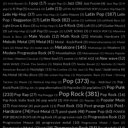
J-pop
(17)
Jazz
(36)
Jazz Fusion
(6)
(2)
Irish Based
(1)
Jangle Pop
(2)
Jazz Pop
(2)
K
Latin
(13)
K-Pop
(5)
pop
(1)
Krautrock
(2)
LATIN ALTERNATIVE POP
(1)
Latin Hip Hop
(1)
Latin Pop
(187)
Latin Hip-Hop
(37)
Latin
Latin House
(5)
Latín Hip-Hop
(1)
Latin Rock
(82)
Pop / Reggaeton
(17)
Latino
(1)
Leftfield
(2)
Leftfield Bass
(2)
Lo-fi Rock
(16)
Light Drum & Bass
(3)
Lofi
(5)
LOFI (Guitar Music)
Lo-fi Hip-Hop
(1)
(3)
Lofi Pop
(5)
LOVE SONG
(3)
Lofi Hip-Hop
(2)
Lounge
(2)
LT ROCK POP
(1)
Mainline
Male Vocals
(12)
Math Rock
(21)
Melodic Hardcore
(7)
Drum & Bass
(2)
Melodic Metal
(39)
Metal
(41)
Metal - Rock/Punk
(3)
Metal alternativo
(2)
Metal
Metalcore
(145)
Modern
(3)
Core
(2)
Metal Pop
(1)
metal rock
(2)
Midtempo
(2)
Modern Progressive Rock
(47)
Moombahton
(3)
Motivational
(1)
Música Popular
New wave
(52)
Neo-Soul
(7)
NEW AGE
(4)
(1)
Neo / Modern Classical
(1)
neofolk
(1)
Noise Rock
(7)
NEW WAVE (Think The Smiths)
(1)
Nordic Based
(1)
Norteño
(1)
North
Nostalgic
(11)
Nu Jazz / Jazztronica
(4)
American Based
(1)
Nu Cumbia
(2)
Nu Jazz
(1)
Nu Metal
(4)
Nu-disco
(3)
Old-school Hip-Hop
(1)
Pdychedelic Rock
(1)
Peak / Driving
Pop
(373)
Pop -
Techno
(1)
Phonk
(1)
Political Hip-Hop
(2)
Pop - R&B/Soul
(1)
Pop Punk
Rock/Punk
(3)
pop alternativo
(5)
Pop indie
(3)
pop latino
(7)
Pop Alt
(1)
Pop Rock
(381)
(233)
Pop Rap
(27)
Pop Rock.
(16)
Pop Reagge
(1)
Popular Music
Pop Rock. Indie Rock
(4)
pop world
(3)
POP-PUNK
(2)
Popular
(1)
Post-
(27)
Post Rock
(50)
Post-grunge
(26)
Post Metal
(4)
post punk
(11)
Hardcore
(74)
Post-Metal
(17)
post-punk
(48)
Power Pop
(60)
POWER
Progressive Rock
(12)
POP (BEACH BOYS
(4)
Prog Rock
(9)
progresive rock
(5)
Progressive House
(6)
progressive metal
(10)
Progressive Metal / Djen
(2)
Progressive Rock
(84)