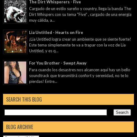
The Dirt Whisperers - Five
Cargado de un estilo sureño y country, llega la banda The
Dirt Whispers con su tema "Five" , cargado de una energía
muy cálida, a...
Lia Untitled - Hearts on Fire
¡Lia Untitled logra crear un ambiente que se siente fuerte!
Este tema simplemente te va a trapar con la voz de Lia
Untitled, y es q...
For You Brother - Swept Away
Para cuando los desastres nos alcancen aquí hay un bello
soundtrack que transmitirá confort y serenidad, no te lo
pierdas! Entre...
SEARCH THIS BLOG
BLOG ARCHIVE