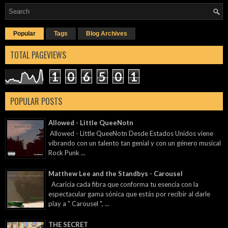
Popular
Tags
Blog Archives
TOTAL PAGEVIEWS
1
0
6
5
0
1
POPULAR POSTS
Allowed - Little QueeNotn
Allowed - Little QueeNotn Desde Estados Unidos viene
vibrando con un talento tan genial y con un género musical
Rock Punk ...
Matthew Lee and the Standbys - Carousel
Acaricia cada fibra que conforma tu esencia con la
espectacular gama sónica que estás por recibir al darle
play a " Carousel ", ...
THE SECRET