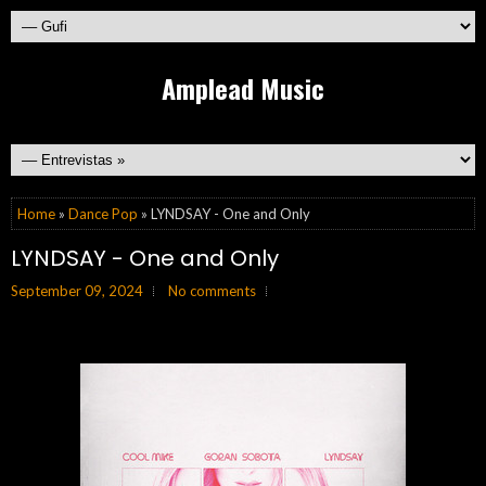
Amplead Music
Home
»
Dance Pop
» LYNDSAY - One and Only
LYNDSAY - One and Only
September 09, 2024
No comments