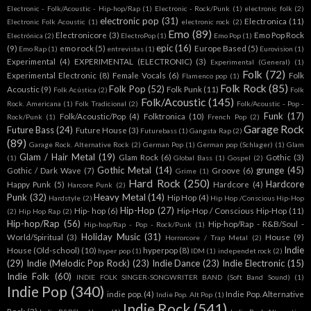
Electronic - Folk/Acoustic - Hip-hop/Rap
(1)
Electronic - Rock/Punk
(1)
electronic folk
(2)
electronic pop
(31)
Electronica
(11)
Electronic Folk Acoustic
(1)
electronic rock
(2)
Emo
(89)
Electronicore
(3)
Emo Pop Rock
Electrónica
(2)
ElectroPop
(1)
Emo Pop
(1)
epic
(16)
(9)
emo rock
(5)
Europe Based
(5)
Emo Rap
(1)
entrevistas
(1)
Eurovision
(1)
Experimental
(4)
EXPERIMENTAL (ELECTRONIC)
(3)
Experimental (General)
(1)
Folk
(72)
Experimental Electronic
(8)
Female Vocals
(6)
Folk
Flamenco pop
(1)
Folk Rock
(85)
Folk Pop
(52)
Acoustic
(9)
Folk Punk
(11)
Folk Acústica
(2)
Folk
Folk/Acoustic
(145)
Rock. Americana
(1)
Folk Tradicional
(2)
Folk/Acoustic - Pop -
Funk
(17)
Folk/Acoustic/Pop
(4)
Folktronica
(10)
Rock/Punk
(1)
French Pop
(2)
Garage Rock
Future Bass
(24)
Future House
(3)
Futurebass
(1)
Gangsta Rap
(2)
(89)
Garage Rock. Alternative Rock
(2)
German Pop
(1)
German pop (Schlager)
(1)
Glam
Glam / Hair Metal
(19)
Glam Rock
(6)
Gothic
(3)
(1)
Global Bass
(1)
Gospel
(2)
Gothic Metal
(14)
grunge
(45)
Gothic / Dark Wave
(7)
Groove
(6)
Grime
(1)
Hard Rock
(250)
Hardcore
Happy Punk
(5)
Hardcore
(4)
Harcore Punk
(2)
Punk
(32)
Heavy Metal
(14)
Hip Hop
(4)
Hardstyle
(2)
Hip Hop /Conscious Hip-Hop
Hip-Hop
(27)
Hip- hop
(6)
Hip-Hop / Conscious Hip-Hop
(11)
(2)
Hip Hop Rap
(2)
Hip-hop/Rap
(56)
Hip-hop/Rap - R&B/Soul -
Hip-hop/Rap - Pop - Rock/Punk
(1)
Holiday Music
(31)
World/Spiritual
(3)
House
(9)
Horrorcore / Trap Metal
(2)
Indie
House (Old-school)
(10)
hyperpop
(8)
hyper pop
(1)
IDM
(1)
independet rock
(2)
(29)
Indie (Melodic Pop Rock)
(23)
Indie Dance
(23)
Indie Electronic
(15)
Indie Folk
(60)
INDIE FOLK SINGER-SONGWRITER BAND (Soft Band Sound)
(1)
Indie Pop
(340)
indie pop.
(4)
Indie Pop. Alternative
Indie Pop. Alt Pop
(1)
Indie Rock
(541)