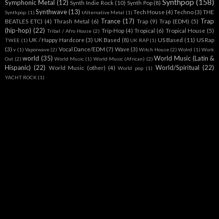
Synthpop
(158)
Symphonic Metal
(12)
Synth Indie Rock
(10)
Synth Pop
(8)
Synthwave
(13)
Tech House
(4)
Techno
(3)
THE
Synthpop.
(1)
tAlternative Metal
(1)
Trance
(17)
Trap
BEATLES ETC)
(4)
Thrash Metal
(6)
Trap
(9)
Trap (EDM)
(5)
(hip-hop)
(22)
Trip-Hop
(4)
Tropical
(6)
Tropical House
(5)
Tribal / Afro House
(2)
UK / Happy Hardcore
(3)
UK Based
(8)
US Based
(11)
US Rap
TWEE
(1)
UK RAP
(1)
(3)
Vocal Dance/EDM
(7)
Wave
(3)
v
(1)
Vaporwave
(2)
Witch House
(2)
Wolrd
(1)
Work
world
(35)
World Music (Latin &
Out
(2)
World Music
(1)
World Music (African)
(2)
Hispanic)
(22)
World/Spiritual
(22)
World Music (other)
(4)
World pop
(1)
YACHT ROCK
(1)