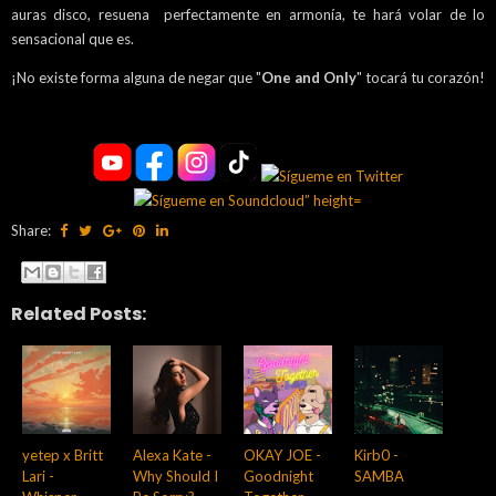
auras disco, resuena perfectamente en armonía, te hará volar de lo
sensacional que es.
¡No existe forma alguna de negar que "
One and Only
" tocará tu corazón!
Share:
Related Posts:
yetep x Britt
Alexa Kate -
OKAY JOE -
Kirb0 -
Lari -
Why Should I
Goodnight
SAMBA