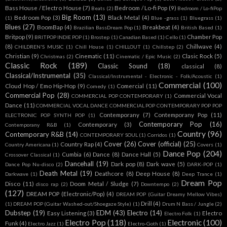
Bass House / Electro House
(7)
Bedroom / Lo-fi Pop
(9)
Beats
(2)
Bedroom / Lo-fiPop
Big Room
(13)
Bedroom Pop
(3)
Black Metal
(4)
(1)
Blue -grass
(1)
Bluegrass
(1)
Blues
(27)
BoomBap
(4)
Breakbeat
(4)
Brazilian BassDream Pop
(1)
British Based
(1)
Britpop
(9)
Chamber Pop
BRITPOP INDIE POP
(1)
Brostep
(1)
Canadian Based
(1)
Cello
(1)
(8)
Chillwave
(4)
CHILDREN'S MUSIC
(1)
Chill House
(1)
CHILLOUT
(1)
Chillstep
(2)
Christian
(9)
Cinematic
(11)
Clasic Rock
(5)
Christmas
(2)
Cinematic / Epic Music
(2)
Classic Rock
(189)
Classic Sound
(18)
classical
(8)
Classical/Instrumental
(35)
Classical/Instrumental - Electronic - Folk/Acoustic
(1)
Commercial
(100)
Cloud Hop / Emo Hip-Hop
(9)
Comercial
(11)
Comedy
(1)
Commercial Pop
(28)
Commercial Vocal
COMMERCIAL POP CONTEMPORARY
(1)
Dance
(11)
COMMERCIAL VOCAL DANCE COMMERCIAL POP CONTEMPORARY POP POP
Contemporany
(7)
Contemporany Pop
(11)
ELECTRONIC POP SYNTH POP
(1)
Contemporary Pop
(16)
Contemporary
(3)
Contemporany R&B
(1)
Country
(96)
Contemporary R&B
(14)
CONTEMPORARY SOUL
(1)
Corridos
(1)
Cover
(26)
Cover (official)
(25)
Country Rap
(4)
Country Americana
(1)
Covers
(1)
Dance Pop
(204)
Cumbia
(6)
Dance
(8)
Dance Hall
(5)
Crossover Classical
(1)
Dancehall
(19)
Dark pop
(8)
Dark wave
(5)
Dance Pop Nu-disco
(2)
DARK-POP
(1)
Death Metal
(19)
Deathcore
(8)
Deep House
(8)
Darkwave
(1)
Deep Trance
(1)
Dream Pop
Disco
(11)
Doom Metal / Sludge
(7)
disco rap
(2)
Downtempo
(2)
(127)
DREAM POP (Electronic/Pop)
(4)
DREAM POP (Guitar Dreamy Mellow Vibes)
Drill
(4)
(1)
DREAM POP (Guitar Washed-out/Shoegaze Style)
(1)
Drum N Bass / Jungle
(2)
Dubstep
(19)
EDM
(43)
Electro
(14)
Easy Listening
(3)
Electro
Electro Folk
(1)
Electro Pop
(118)
Electronic
(100)
Funk
(4)
Electro Jazz
(1)
Electro-Goth
(1)