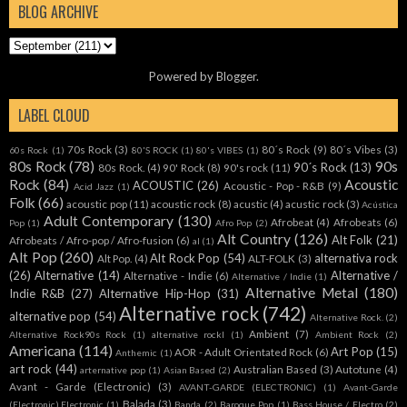
BLOG ARCHIVE
Powered by
Blogger
.
LABEL CLOUD
70s Rock
(3)
80´s Rock
(9)
80´s Vibes
(3)
60s Rock
(1)
80'S ROCK
(1)
80's VIBES
(1)
80s Rock
(78)
90s
90´s Rock
(13)
80s Rock.
(4)
90' Rock
(8)
90's rock
(11)
Rock
(84)
Acoustic
ACOUSTIC
(26)
Acoustic - Pop - R&B
(9)
Acid Jazz
(1)
Folk
(66)
acoustic pop
(11)
acoustic rock
(8)
acustic
(4)
acustic rock
(3)
Acústica
Adult Contemporary
(130)
Afrobeat
(4)
Afrobeats
(6)
Pop
(1)
Afro Pop
(2)
Alt Country
(126)
Alt Folk
(21)
Afrobeats / Afro-pop / Afro-fusion
(6)
al
(1)
Alt Pop
(260)
Alt Rock Pop
(54)
alternativa rock
Alt Pop.
(4)
ALT-FOLK
(3)
(26)
Alternative
(14)
Alternative /
Alternative - Indie
(6)
Alternative / Indie
(1)
Alternative Metal
(180)
Indie R&B
(27)
Alternative Hip-Hop
(31)
Alternative rock
(742)
alternative pop
(54)
Alternative Rock.
(2)
Ambient
(7)
Alternative Rock90s Rock
(1)
alternative rockl
(1)
Ambient Rock
(2)
Americana
(114)
Art Pop
(15)
AOR - Adult Orientated Rock
(6)
Anthemic
(1)
art rock
(44)
Australian Based
(3)
Autotune
(4)
arternative pop
(1)
Asian Based
(2)
Avant - Garde (Electronic)
(3)
AVANT-GARDE (ELECTRONIC)
(1)
Avant-Garde
Balada
(3)
(Electronic).Electronic
(1)
Banda
(2)
Baroque Pop
(1)
Bass House / Electro
(2)