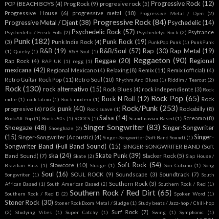
Progressive Rock
(12)
POP (BEACH BOYS
(4)
Prog Rock
(9)
progresive rock
(5)
Progressive House
(6)
progressive metal
(10)
Progressive Metal / Djen
(2)
Progressive Rock
(84)
Progressive Metal / Djent
(38)
Psychedelic
(14)
Psychedelic Rock
(57)
Psytrance
Psychedelic / Freak Folk
(2)
Psychedelyc Rock
(2)
Punk
(182)
Punk Rock
(19)
(3)
Punk Indie Rock
(4)
PunkPop Punk
(1)
PunkPunk
R&B
(19)
R&B/Soul
(57)
Rap
(30)
Rap Metal
(19)
(1)
Quieky
(1)
R&B Soul
(1)
Reggaeton
(90)
Reggae
(20)
Regional
Rap Rock
(4)
RAP UK
(1)
regg
(1)
mexicana
(42)
Regional Mexicano
(4)
Relaxing
(8)
Remix
(11)
Remix (official)
(4)
Retro Guitar Rock Pop
(11)
Retro Soul
(10)
Rhythm And Blues
(1)
Riddim / Tearout
(2)
Rock
(130)
rock alternativo
(15)
Rock Blues
(4)
rock independiente
(3)
Rock
Rock Pop
(65)
Rock N Roll
(12)
Rock
indie
(1)
rock latino
(1)
Rock modern
(1)
Rock/Punk
(253)
rock punk
(40)
progresivo
(6)
Rockabilly
(8)
Rock suave
(1)
Salsa
(14)
Screamo
(8)
RockAlt Pop
(1)
Rocks 80s
(1)
ROOTS
(1)
Scandinavian Based
(1)
Singer Songwriter
(83)
Shoegaze
(48)
Singer-Songwriter
Shoeghaze
(2)
(15)
Singer-
Singer-Songwriter (Acoustic)
(4)
Singer-Songwriter (Soft Band Sound)
(1)
Songwriter Band (Full Band Sound)
(15)
SINGER-SONGWRITER BAND (Soft
ska
(24)
Skate Punk
(39)
Band Sound)
(7)
Slacker Rock
(5)
Skate
(2)
Slap House /
Soft Rock
(54)
Slowcore
(10)
Brazilian Bass
(1)
Sludge
(1)
Son Cubano
(1)
Song
Soul
(16)
SOUL ROCK
(9)
Soundscape
(3)
Soundtrack
(7)
Songwriter
(1)
South
Southern Rock
(3)
African Based
(1)
South American Based
(2)
Southern Rock / Red
(1)
Southern Rock / Red Dirt
(65)
Southern Rock / Red D
(2)
Spoken Word
(1)
Stoner Rock
(30)
Stoner RockDoom Metal / Sludge
(1)
Study beats / Jazz-hop / Chill-hop
Surf Rock
(7)
(2)
Studying Vibes
(1)
Super Catchy
(1)
Swing
(1)
Symphonic
(1)