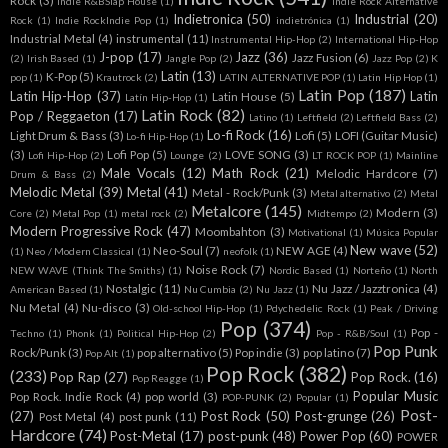
Rock
(3)
Indie R&BSlap House
(1)
Indie Rock Alternative
Indietronica
(50)
Industrial
(20)
Rock
(1)
Indie RockIndie Pop
(1)
indietrónica
(1)
Industrial Metal
(4)
instrumental
(11)
Instrumental Hip-Hop
(2)
International Hip-Hop
J-pop
(17)
Jazz
(36)
Jazz Fusion
(6)
(2)
Irish Based
(1)
Jangle Pop
(2)
Jazz Pop
(2)
K
Latin
(13)
K-Pop
(5)
pop
(1)
Krautrock
(2)
LATIN ALTERNATIVE POP
(1)
Latin Hip Hop
(1)
Latin Pop
(187)
Latin Hip-Hop
(37)
Latin
Latin House
(5)
Latín Hip-Hop
(1)
Latin Rock
(82)
Pop / Reggaeton
(17)
Latino
(1)
Leftfield
(2)
Leftfield Bass
(2)
Lo-fi Rock
(16)
Light Drum & Bass
(3)
Lofi
(5)
LOFI (Guitar Music)
Lo-fi Hip-Hop
(1)
(3)
Lofi Pop
(5)
LOVE SONG
(3)
Lofi Hip-Hop
(2)
Lounge
(2)
LT ROCK POP
(1)
Mainline
Male Vocals
(12)
Math Rock
(21)
Melodic Hardcore
(7)
Drum & Bass
(2)
Melodic Metal
(39)
Metal
(41)
Metal - Rock/Punk
(3)
Metal alternativo
(2)
Metal
Metalcore
(145)
Modern
(3)
Core
(2)
Metal Pop
(1)
metal rock
(2)
Midtempo
(2)
Modern Progressive Rock
(47)
Moombahton
(3)
Motivational
(1)
Música Popular
New wave
(52)
Neo-Soul
(7)
NEW AGE
(4)
(1)
Neo / Modern Classical
(1)
neofolk
(1)
Noise Rock
(7)
NEW WAVE (Think The Smiths)
(1)
Nordic Based
(1)
Norteño
(1)
North
Nostalgic
(11)
Nu Jazz / Jazztronica
(4)
American Based
(1)
Nu Cumbia
(2)
Nu Jazz
(1)
Nu Metal
(4)
Nu-disco
(3)
Old-school Hip-Hop
(1)
Pdychedelic Rock
(1)
Peak / Driving
Pop
(374)
Pop -
Techno
(1)
Phonk
(1)
Political Hip-Hop
(2)
Pop - R&B/Soul
(1)
Pop Punk
Rock/Punk
(3)
pop alternativo
(5)
Pop indie
(3)
pop latino
(7)
Pop Alt
(1)
Pop Rock
(382)
(233)
Pop Rap
(27)
Pop Rock.
(16)
Pop Reagge
(1)
Popular Music
Pop Rock. Indie Rock
(4)
pop world
(3)
POP-PUNK
(2)
Popular
(1)
Post-
(27)
Post Rock
(50)
Post-grunge
(26)
Post Metal
(4)
post punk
(11)
Hardcore
(74)
Post-Metal
(17)
post-punk
(48)
Power Pop
(60)
POWER