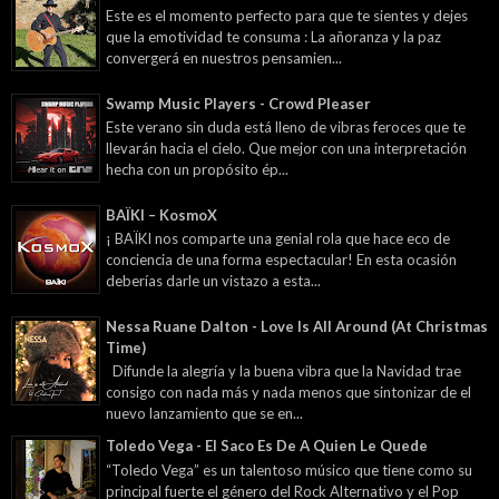
Este es el momento perfecto para que te sientes y dejes
que la emotividad te consuma : La añoranza y la paz
convergerá en nuestros pensamien...
Swamp Music Players - Crowd Pleaser
Este verano sin duda está lleno de vibras feroces que te
llevarán hacia el cielo. Que mejor con una interpretación
hecha con un propósito ép...
BAÏKI – KosmoX
¡ BAÏKI nos comparte una genial rola que hace eco de
conciencia de una forma espectacular! En esta ocasión
deberías darle un vistazo a esta...
Nessa Ruane Dalton - Love Is All Around (At Christmas
Time)
Difunde la alegría y la buena vibra que la Navidad trae
consigo con nada más y nada menos que sintonizar de el
nuevo lanzamiento que se en...
Toledo Vega - El Saco Es De A Quien Le Quede
“Toledo Vega” es un talentoso músico que tiene como su
principal fuerte el género del Rock Alternativo y el Pop