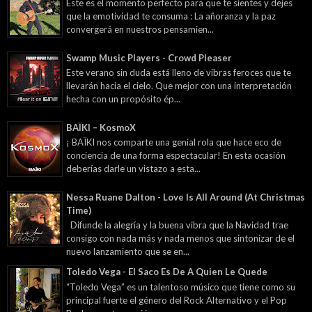
Este es el momento perfecto para que te sientes y dejes
que la emotividad te consuma : La añoranza y la paz
convergerá en nuestros pensamien...
Swamp Music Players - Crowd Pleaser
Este verano sin duda está lleno de vibras feroces que te
llevarán hacia el cielo. Que mejor con una interpretación
hecha con un propósito ép...
BAÏKI – KosmoX
¡ BAÏKI nos comparte una genial rola que hace eco de
conciencia de una forma espectacular! En esta ocasión
deberías darle un vistazo a esta...
Nessa Ruane Dalton - Love Is All Around (At Christmas
Time)
Difunde la alegría y la buena vibra que la Navidad trae
consigo con nada más y nada menos que sintonizar de el
nuevo lanzamiento que se en...
Toledo Vega - El Saco Es De A Quien Le Quede
“Toledo Vega” es un talentoso músico que tiene como su
principal fuerte el género del Rock Alternativo y el Pop