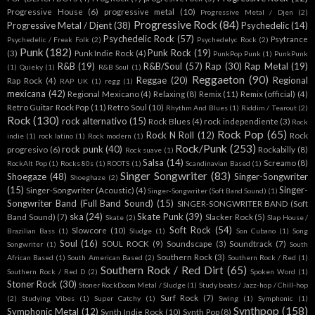
Progressive House
(6)
progressive metal
(10)
Progressive Metal / Djen
(2)
Progressive Rock
(84)
Progressive Metal / Djent
(38)
Psychedelic
(14)
Psychedelic Rock
(57)
Psytrance
Psychedelic / Freak Folk
(2)
Psychedelyc Rock
(2)
Punk
(182)
Punk Rock
(19)
(3)
Punk Indie Rock
(4)
PunkPop Punk
(1)
PunkPunk
R&B
(19)
R&B/Soul
(57)
Rap
(30)
Rap Metal
(19)
(1)
Quieky
(1)
R&B Soul
(1)
Reggaeton
(90)
Reggae
(20)
Regional
Rap Rock
(4)
RAP UK
(1)
regg
(1)
mexicana
(42)
Regional Mexicano
(4)
Relaxing
(8)
Remix
(11)
Remix (official)
(4)
Retro Guitar Rock Pop
(11)
Retro Soul
(10)
Rhythm And Blues
(1)
Riddim / Tearout
(2)
Rock
(130)
rock alternativo
(15)
Rock Blues
(4)
rock independiente
(3)
Rock
Rock Pop
(65)
Rock N Roll
(12)
Rock
indie
(1)
rock latino
(1)
Rock modern
(1)
Rock/Punk
(253)
rock punk
(40)
progresivo
(6)
Rockabilly
(8)
Rock suave
(1)
Salsa
(14)
Screamo
(8)
RockAlt Pop
(1)
Rocks 80s
(1)
ROOTS
(1)
Scandinavian Based
(1)
Singer Songwriter
(83)
Shoegaze
(48)
Singer-Songwriter
Shoeghaze
(2)
(15)
Singer-
Singer-Songwriter (Acoustic)
(4)
Singer-Songwriter (Soft Band Sound)
(1)
Songwriter Band (Full Band Sound)
(15)
SINGER-SONGWRITER BAND (Soft
ska
(24)
Skate Punk
(39)
Band Sound)
(7)
Slacker Rock
(5)
Skate
(2)
Slap House /
Soft Rock
(54)
Slowcore
(10)
Brazilian Bass
(1)
Sludge
(1)
Son Cubano
(1)
Song
Soul
(16)
SOUL ROCK
(9)
Soundscape
(3)
Soundtrack
(7)
Songwriter
(1)
South
Southern Rock
(3)
African Based
(1)
South American Based
(2)
Southern Rock / Red
(1)
Southern Rock / Red Dirt
(65)
Southern Rock / Red D
(2)
Spoken Word
(1)
Stoner Rock
(30)
Stoner RockDoom Metal / Sludge
(1)
Study beats / Jazz-hop / Chill-hop
Surf Rock
(7)
(2)
Studying Vibes
(1)
Super Catchy
(1)
Swing
(1)
Symphonic
(1)
Synthpop
(158)
Symphonic Metal
(12)
Synth Indie Rock
(10)
Synth Pop
(8)