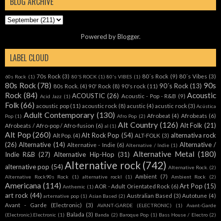
BLOG ARCHIVE
Powered by
Blogger
.
LABEL CLOUD
70s Rock
(3)
80´s Rock
(9)
80´s Vibes
(3)
60s Rock
(1)
80'S ROCK
(1)
80's VIBES
(1)
80s Rock
(78)
90s
90´s Rock
(13)
80s Rock.
(4)
90' Rock
(8)
90's rock
(11)
Rock
(84)
Acoustic
ACOUSTIC
(26)
Acoustic - Pop - R&B
(9)
Acid Jazz
(1)
Folk
(66)
acoustic pop
(11)
acoustic rock
(8)
acustic
(4)
acustic rock
(3)
Acústica
Adult Contemporary
(130)
Afrobeat
(4)
Afrobeats
(6)
Pop
(1)
Afro Pop
(2)
Alt Country
(126)
Alt Folk
(21)
Afrobeats / Afro-pop / Afro-fusion
(6)
al
(1)
Alt Pop
(260)
Alt Rock Pop
(54)
alternativa rock
Alt Pop.
(4)
ALT-FOLK
(3)
(26)
Alternative
(14)
Alternative /
Alternative - Indie
(6)
Alternative / Indie
(1)
Alternative Metal
(180)
Indie R&B
(27)
Alternative Hip-Hop
(31)
Alternative rock
(742)
alternative pop
(54)
Alternative Rock.
(2)
Ambient
(7)
Alternative Rock90s Rock
(1)
alternative rockl
(1)
Ambient Rock
(2)
Americana
(114)
Art Pop
(15)
AOR - Adult Orientated Rock
(6)
Anthemic
(1)
art rock
(44)
Australian Based
(3)
Autotune
(4)
arternative pop
(1)
Asian Based
(2)
Avant - Garde (Electronic)
(3)
AVANT-GARDE (ELECTRONIC)
(1)
Avant-Garde
Balada
(3)
(Electronic).Electronic
(1)
Banda
(2)
Baroque Pop
(1)
Bass House / Electro
(2)