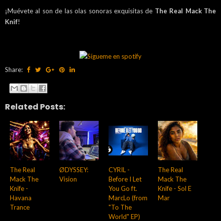
¡Muévete al son de las olas sonoras exquisitas de
The Real Mack The
Knif
!
Share:
Related Posts:
The Real
ØDYSSEY:
CYRIL -
The Real
Mack The
Vision
Before I Let
Mack The
Knife -
You Go ft.
Knife - Sol E
Havana
MarcLo (from
Mar
Trance
"To The
World" EP)