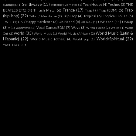
Synthwave
(13)
Tech House
(4)
Techno
(3)
THE
Synthpop.
(1)
tAlternative Metal
(1)
Trance
(17)
Trap
BEATLES ETC)
(4)
Thrash Metal
(6)
Trap
(9)
Trap (EDM)
(5)
(hip-hop)
(22)
Trip-Hop
(4)
Tropical
(6)
Tropical House
(5)
Tribal / Afro House
(2)
UK / Happy Hardcore
(3)
UK Based
(8)
US Based
(11)
US Rap
TWEE
(1)
UK RAP
(1)
(3)
Vocal Dance/EDM
(7)
Wave
(3)
v
(1)
Vaporwave
(2)
Witch House
(2)
Wolrd
(1)
Work
world
(35)
World Music (Latin &
Out
(2)
World Music
(1)
World Music (African)
(2)
Hispanic)
(22)
World/Spiritual
(22)
World Music (other)
(4)
World pop
(1)
YACHT ROCK
(1)