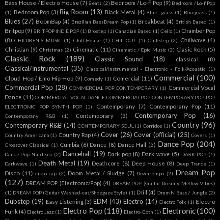
Bass House / Electro House
(7)
Bedroom / Lo-fi Pop
(9)
Beats
(2)
Bedroom / Lo-fiPop
Big Room
(13)
Bedroom Pop
(3)
Black Metal
(4)
(1)
Blue -grass
(1)
Bluegrass
(1)
Blues
(27)
BoomBap
(4)
Breakbeat
(4)
Brazilian BassDream Pop
(1)
British Based
(1)
Britpop
(9)
Chamber Pop
BRITPOP INDIE POP
(1)
Brostep
(1)
Canadian Based
(1)
Cello
(1)
(8)
Chillwave
(4)
CHILDREN'S MUSIC
(1)
Chill House
(1)
CHILLOUT
(1)
Chillstep
(2)
Christian
(9)
Cinematic
(11)
Clasic Rock
(5)
Christmas
(2)
Cinematic / Epic Music
(2)
Classic Rock
(189)
Classic Sound
(18)
classical
(8)
Classical/Instrumental
(35)
Classical/Instrumental - Electronic - Folk/Acoustic
(1)
Commercial
(100)
Cloud Hop / Emo Hip-Hop
(9)
Comercial
(11)
Comedy
(1)
Commercial Pop
(28)
Commercial Vocal
COMMERCIAL POP CONTEMPORARY
(1)
Dance
(11)
COMMERCIAL VOCAL DANCE COMMERCIAL POP CONTEMPORARY POP POP
Contemporany
(7)
Contemporany Pop
(11)
ELECTRONIC POP SYNTH POP
(1)
Contemporary Pop
(16)
Contemporary
(3)
Contemporany R&B
(1)
Country
(96)
Contemporary R&B
(14)
CONTEMPORARY SOUL
(1)
Corridos
(1)
Cover
(26)
Cover (official)
(25)
Country Rap
(4)
Country Americana
(1)
Covers
(1)
Dance Pop
(204)
Cumbia
(6)
Dance
(8)
Dance Hall
(5)
Crossover Classical
(1)
Dancehall
(19)
Dark pop
(8)
Dark wave
(5)
Dance Pop Nu-disco
(2)
DARK-POP
(1)
Death Metal
(19)
Deathcore
(8)
Deep House
(8)
Darkwave
(1)
Deep Trance
(1)
Dream Pop
Disco
(11)
Doom Metal / Sludge
(7)
disco rap
(2)
Downtempo
(2)
(127)
DREAM POP (Electronic/Pop)
(4)
DREAM POP (Guitar Dreamy Mellow Vibes)
Drill
(4)
(1)
DREAM POP (Guitar Washed-out/Shoegaze Style)
(1)
Drum N Bass / Jungle
(2)
Dubstep
(19)
EDM
(43)
Electro
(14)
Easy Listening
(3)
Electro
Electro Folk
(1)
Electro Pop
(118)
Electronic
(100)
Funk
(4)
Electro Jazz
(1)
Electro-Goth
(1)