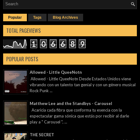
Popular
Tags
Blog Archives
TOTAL PAGEVIEWS
1
0
6
6
8
9
POPULAR POSTS
Allowed - Little QueeNotn
Allowed - Little QueeNotn Desde Estados Unidos viene
vibrando con un talento tan genial y con un género musical
Rock Punk ...
Matthew Lee and the Standbys - Carousel
Acaricia cada fibra que conforma tu esencia con la
espectacular gama sónica que estás por recibir al darle
play a " Carousel ", ...
THE SECRET