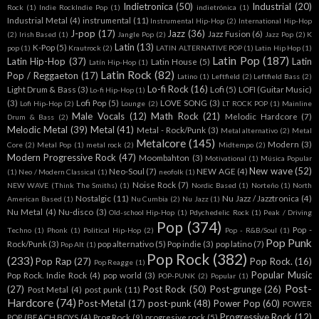
Indietronica
(50)
Industrial
(20)
Rock
(1)
Indie RockIndie Pop
(1)
indietrónica
(1)
Industrial Metal
(4)
instrumental
(11)
Instrumental Hip-Hop
(2)
International Hip-Hop
J-pop
(17)
Jazz
(36)
Jazz Fusion
(6)
(2)
Irish Based
(1)
Jangle Pop
(2)
Jazz Pop
(2)
K
Latin
(13)
K-Pop
(5)
pop
(1)
Krautrock
(2)
LATIN ALTERNATIVE POP
(1)
Latin Hip Hop
(1)
Latin Pop
(187)
Latin Hip-Hop
(37)
Latin
Latin House
(5)
Latín Hip-Hop
(1)
Latin Rock
(82)
Pop / Reggaeton
(17)
Latino
(1)
Leftfield
(2)
Leftfield Bass
(2)
Lo-fi Rock
(16)
Light Drum & Bass
(3)
Lofi
(5)
LOFI (Guitar Music)
Lo-fi Hip-Hop
(1)
(3)
Lofi Pop
(5)
LOVE SONG
(3)
Lofi Hip-Hop
(2)
Lounge
(2)
LT ROCK POP
(1)
Mainline
Male Vocals
(12)
Math Rock
(21)
Melodic Hardcore
(7)
Drum & Bass
(2)
Melodic Metal
(39)
Metal
(41)
Metal - Rock/Punk
(3)
Metal alternativo
(2)
Metal
Metalcore
(145)
Modern
(3)
Core
(2)
Metal Pop
(1)
metal rock
(2)
Midtempo
(2)
Modern Progressive Rock
(47)
Moombahton
(3)
Motivational
(1)
Música Popular
New wave
(52)
Neo-Soul
(7)
NEW AGE
(4)
(1)
Neo / Modern Classical
(1)
neofolk
(1)
Noise Rock
(7)
NEW WAVE (Think The Smiths)
(1)
Nordic Based
(1)
Norteño
(1)
North
Nostalgic
(11)
Nu Jazz / Jazztronica
(4)
American Based
(1)
Nu Cumbia
(2)
Nu Jazz
(1)
Nu Metal
(4)
Nu-disco
(3)
Old-school Hip-Hop
(1)
Pdychedelic Rock
(1)
Peak / Driving
Pop
(374)
Pop -
Techno
(1)
Phonk
(1)
Political Hip-Hop
(2)
Pop - R&B/Soul
(1)
Pop Punk
Rock/Punk
(3)
pop alternativo
(5)
Pop indie
(3)
pop latino
(7)
Pop Alt
(1)
Pop Rock
(382)
(233)
Pop Rap
(27)
Pop Rock.
(16)
Pop Reagge
(1)
Popular Music
Pop Rock. Indie Rock
(4)
pop world
(3)
POP-PUNK
(2)
Popular
(1)
Post-
(27)
Post Rock
(50)
Post-grunge
(26)
Post Metal
(4)
post punk
(11)
Hardcore
(74)
Post-Metal
(17)
post-punk
(48)
Power Pop
(60)
POWER
Progressive Rock
(12)
POP (BEACH BOYS
(4)
Prog Rock
(9)
progresive rock
(5)