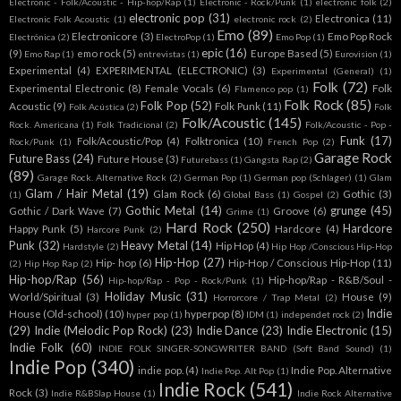
Electronic - Folk/Acoustic - Hip-hop/Rap
(1)
Electronic - Rock/Punk
(1)
electronic folk
(2)
electronic pop
(31)
Electronica
(11)
Electronic Folk Acoustic
(1)
electronic rock
(2)
Emo
(89)
Electronicore
(3)
Emo Pop Rock
Electrónica
(2)
ElectroPop
(1)
Emo Pop
(1)
epic
(16)
(9)
emo rock
(5)
Europe Based
(5)
Emo Rap
(1)
entrevistas
(1)
Eurovision
(1)
Experimental
(4)
EXPERIMENTAL (ELECTRONIC)
(3)
Experimental (General)
(1)
Folk
(72)
Experimental Electronic
(8)
Female Vocals
(6)
Folk
Flamenco pop
(1)
Folk Rock
(85)
Folk Pop
(52)
Acoustic
(9)
Folk Punk
(11)
Folk Acústica
(2)
Folk
Folk/Acoustic
(145)
Rock. Americana
(1)
Folk Tradicional
(2)
Folk/Acoustic - Pop -
Funk
(17)
Folk/Acoustic/Pop
(4)
Folktronica
(10)
Rock/Punk
(1)
French Pop
(2)
Garage Rock
Future Bass
(24)
Future House
(3)
Futurebass
(1)
Gangsta Rap
(2)
(89)
Garage Rock. Alternative Rock
(2)
German Pop
(1)
German pop (Schlager)
(1)
Glam
Glam / Hair Metal
(19)
Glam Rock
(6)
Gothic
(3)
(1)
Global Bass
(1)
Gospel
(2)
Gothic Metal
(14)
grunge
(45)
Gothic / Dark Wave
(7)
Groove
(6)
Grime
(1)
Hard Rock
(250)
Hardcore
Happy Punk
(5)
Hardcore
(4)
Harcore Punk
(2)
Punk
(32)
Heavy Metal
(14)
Hip Hop
(4)
Hardstyle
(2)
Hip Hop /Conscious Hip-Hop
Hip-Hop
(27)
Hip- hop
(6)
Hip-Hop / Conscious Hip-Hop
(11)
(2)
Hip Hop Rap
(2)
Hip-hop/Rap
(56)
Hip-hop/Rap - R&B/Soul -
Hip-hop/Rap - Pop - Rock/Punk
(1)
Holiday Music
(31)
World/Spiritual
(3)
House
(9)
Horrorcore / Trap Metal
(2)
Indie
House (Old-school)
(10)
hyperpop
(8)
hyper pop
(1)
IDM
(1)
independet rock
(2)
(29)
Indie (Melodic Pop Rock)
(23)
Indie Dance
(23)
Indie Electronic
(15)
Indie Folk
(60)
INDIE FOLK SINGER-SONGWRITER BAND (Soft Band Sound)
(1)
Indie Pop
(340)
indie pop.
(4)
Indie Pop. Alternative
Indie Pop. Alt Pop
(1)
Indie Rock
(541)
Rock
(3)
Indie R&BSlap House
(1)
Indie Rock Alternative