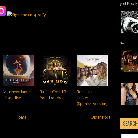
y el Pop P
a...
Matthew James
Ridi - I Could Be
Rosa Linn -
- Paradise
Your Daddy
Universe
(Spanish Version)
Home
Older Post →
SEARCH