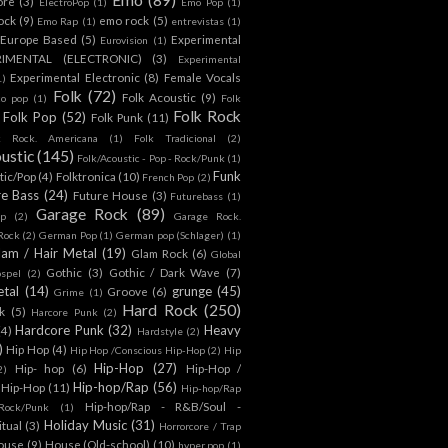
ore
(3)
ElectroPop
(1)
Emo Pop
(1)
ock
(9)
emo rock
(5)
Emo Rap
(1)
entrevistas
(1)
Europe Based
(5)
Experimental
Eurovision
(1)
RIMENTAL (ELECTRONIC)
(3)
Experimental
Experimental Electronic
(8)
Female Vocals
1)
Folk
(72)
Folk Acoustic
(9)
co pop
(1)
Folk
Folk Rock
Folk Pop
(52)
Folk Punk
(11)
k Rock. Americana
(1)
Folk Tradicional
(2)
ustic
(145)
Folk/Acoustic - Pop - Rock/Punk
(1)
Funk
tic/Pop
(4)
Folktronica
(10)
French Pop
(2)
re Bass
(24)
Future House
(3)
Futurebass
(1)
Garage Rock
(89)
p
(2)
Garage Rock.
 Rock
(2)
German Pop
(1)
German pop (Schlager)
(1)
lam / Hair Metal
(19)
Glam Rock
(6)
Global
Gothic
(3)
Gothic / Dark Wave
(7)
spel
(2)
tal
(14)
grunge
(45)
Groove
(6)
Grime
(1)
Hard Rock
(250)
k
(5)
Harcore Punk
(2)
Hardcore Punk
(32)
Heavy
(4)
Hardstyle
(2)
)
Hip Hop
(4)
Hip Hop /Conscious Hip-Hop
(2)
Hip
Hip-Hop
(27)
Hip- hop
(6)
Hip-Hop /
2)
Hip-hop/Rap
(56)
 Hip-Hop
(11)
Hip-hop/Rap
Hip-hop/Rap - R&B/Soul -
ock/Punk
(1)
Holiday Music
(31)
itual
(3)
Horrorcore / Trap
ouse
(9)
House (Old-school)
(10)
hyper pop
(1)