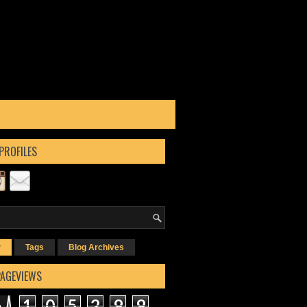
PROFILES
r
Tags
Blog Archives
PAGEVIEWS
1
0
5
2
9
9