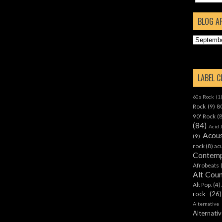
BLOG A
LABEL 
60s Rock
(1
Rock
(9)
8
90' Rock
(
(84)
Acid 
Acous
(9)
rock
(8)
ac
Contemp
Afrobeats
Alt Cou
Alt Pop.
(4)
rock
(26)
Alternative
Alternat