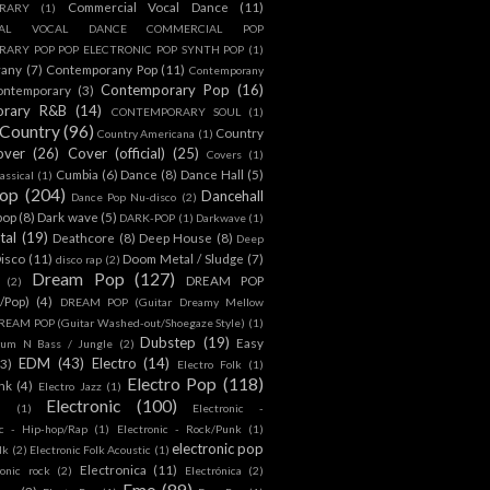
Commercial Vocal Dance
(11)
RARY
(1)
IAL VOCAL DANCE COMMERCIAL POP
ARY POP POP ELECTRONIC POP SYNTH POP
(1)
rany
(7)
Contemporany Pop
(11)
Contemporany
Contemporary Pop
(16)
ontemporary
(3)
orary R&B
(14)
CONTEMPORARY SOUL
(1)
Country
(96)
Country
Country Americana
(1)
over
(26)
Cover (official)
(25)
Covers
(1)
Cumbia
(6)
Dance
(8)
Dance Hall
(5)
assical
(1)
Pop
(204)
Dancehall
Dance Pop Nu-disco
(2)
pop
(8)
Dark wave
(5)
DARK-POP
(1)
Darkwave
(1)
tal
(19)
Deathcore
(8)
Deep House
(8)
Deep
isco
(11)
Doom Metal / Sludge
(7)
disco rap
(2)
Dream Pop
(127)
DREAM POP
(2)
c/Pop)
(4)
DREAM POP (Guitar Dreamy Mellow
REAM POP (Guitar Washed-out/Shoegaze Style)
(1)
Dubstep
(19)
Easy
rum N Bass / Jungle
(2)
EDM
(43)
Electro
(14)
(3)
Electro Folk
(1)
Electro Pop
(118)
nk
(4)
Electro Jazz
(1)
Electronic
(100)
h
(1)
Electronic -
ic - Hip-hop/Rap
(1)
Electronic - Rock/Punk
(1)
electronic pop
lk
(2)
Electronic Folk Acoustic
(1)
Electronica
(11)
ronic rock
(2)
Electrónica
(2)
Emo
(89)