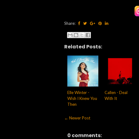
Share:
Related Posts:
Elle Winter -
Callen - Deal
Wish I Knew You
With It
Then
← Newer Post
0 comments: