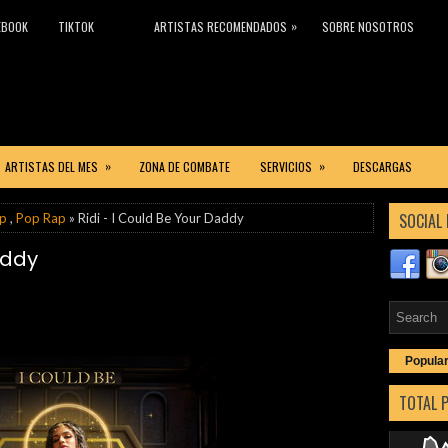
»
EBOOK
TIKTOK
ARTISTAS RECOMENDADOS
SOBRE NOSOTROS
»
»
ARTISTAS DEL MES
ZONA DE COMBATE
SERVICIOS
DESCARGAS
SOCIAL 
p
,
Pop Rap
» Ridi - I Could Be Your Daddy
addy
Popula
TOTAL 