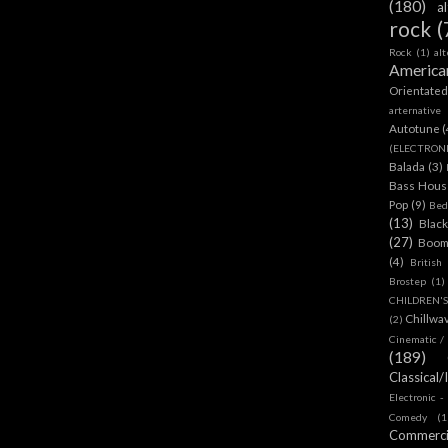
(180)
a
rock
(
Rock
(1)
al
America
Orientate
arternative
Autotune
(
(ELECTRON
Balada
(3)
Bass House
Pop
(9)
Bed
(13)
Blac
(27)
Boom
(4)
British
Brostep
(1)
CHILDREN'
Chillwa
(2)
Cinematic /
(189)
Classical/
Electronic -
Comedy
(1
Commerc