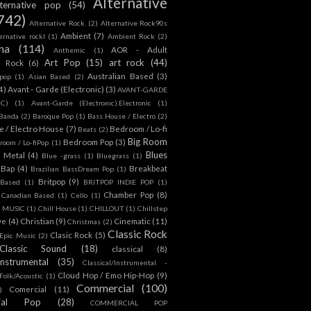
Alternative
lternative pop
(54)
742)
Alternative Rock.
(2)
Alternative Rock90s
Ambient
(7)
ternative rockl
(1)
Ambient Rock
(2)
na
(114)
AOR - Adult
Anthemic
(1)
Art Pop
(15)
art rock
(44)
d Rock
(6)
Australian Based
(3)
 pop
(1)
Asian Based
(2)
4)
Avant - Garde (Electronic)
(3)
AVANT-GARDE
IC)
(1)
Avant-Garde (Electronic).Electronic
(1)
Banda
(2)
Baroque Pop
(1)
Bass House / Electro
(2)
 / Electro House
(7)
Bedroom / Lo-fi
Beats
(2)
Big Room
Bedroom Pop
(3)
room / Lo-fiPop
(1)
Blues
k Metal
(4)
Blue -grass
(1)
Bluegrass
(1)
Bap
(4)
Breakbeat
Brazilian BassDream Pop
(1)
Britpop
(9)
 Based
(1)
BRITPOP INDIE POP
(1)
Chamber Pop
(8)
Canadian Based
(1)
Cello
(1)
S MUSIC
(1)
Chill House
(1)
CHILLOUT
(1)
Chillstep
ve
(4)
Christian
(9)
Cinematic
(11)
Christmas
(2)
Classic Rock
Clasic Rock
(5)
 Epic Music
(2)
Classic Sound
(18)
classical
(8)
Instrumental
(35)
Classical/Instrumental -
Cloud Hop / Emo Hip-Hop
(9)
 Folk/Acoustic
(1)
Commercial
(100)
Comercial
(11)
)
ial Pop
(28)
COMMERCIAL POP