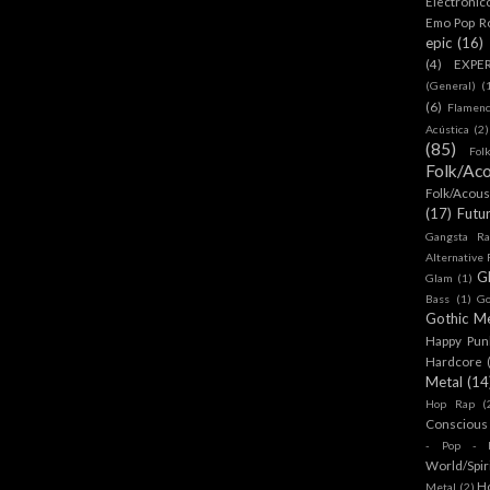
Electronic
Emo Pop R
epic
(16)
(4)
EXPE
(General)
(
(6)
Flamen
Acústica
(2)
(85)
Fol
Folk/Aco
Folk/Acous
(17)
Futu
Gangsta Ra
Alternative
G
Glam
(1)
Bass
(1)
Go
Gothic Me
Happy Pun
Hardcore
Metal
(14
Hop Rap
(
Conscious
- Pop - R
World/Spir
H
Metal
(2)