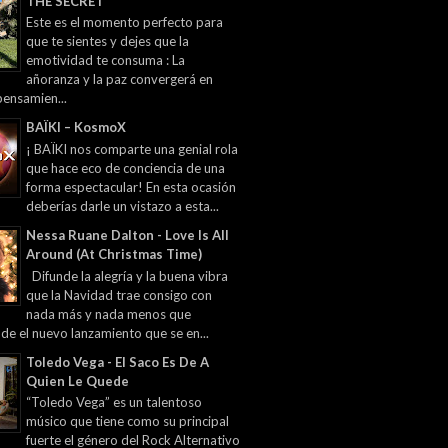
THE SECRET
Este es el momento perfecto para
que te sientes y dejes que la
emotividad te consuma : La
añoranza y la paz convergerá en
pensamien...
BAÏKI – KosmoX
¡ BAÏKI nos comparte una genial rola
que hace eco de conciencia de una
forma espectacular! En esta ocasión
deberías darle un vistazo a esta...
Nessa Ruane Dalton - Love Is All
Around (At Christmas Time)
Difunde la alegría y la buena vibra
que la Navidad trae consigo con
nada más y nada menos que
 de el nuevo lanzamiento que se en...
Toledo Vega - El Saco Es De A
Quien Le Quede
“Toledo Vega” es un talentoso
músico que tiene como su principal
fuerte el género del Rock Alternativo