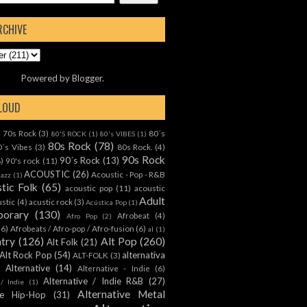
RCHIVE
Powered by
Blogger
.
CLOUD
70s Rock
(3)
80´s
)
80'S ROCK
(1)
80's VIBES
(1)
80s Rock
(78)
0´s Vibes
(3)
80s Rock.
(4)
90s Rock
90´s Rock
(13)
8)
90's rock
(11)
ACOUSTIC
(26)
Acoustic - Pop - R&B
Jazz
(1)
tic Folk
(65)
acoustic pop
(11)
acoustic
Adult
ustic
(4)
acustic rock
(3)
Acústica Pop
(1)
orary
(130)
Afrobeat
(4)
Afro Pop
(2)
(6)
Afrobeats / Afro-pop / Afro-fusion
(6)
al
(1)
ntry
(126)
Alt Pop
(260)
Alt Folk
(21)
Alt Rock Pop
(54)
alternativa
ALT-FOLK
(3)
Alternative
(14)
Alternative - Indie
(6)
Alternative / Indie R&B
(27)
 / Indie
(1)
Alternative Metal
ive Hip-Hop
(31)