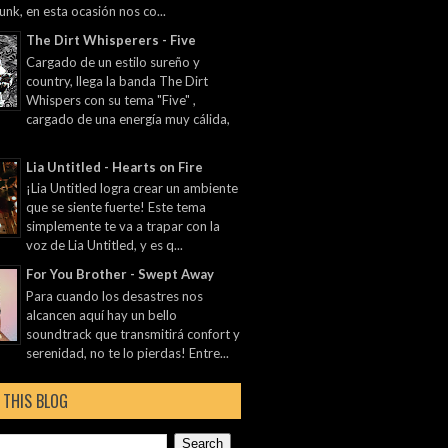
unk, en esta ocasión nos co...
The Dirt Whisperers - Five
Cargado de un estilo sureño y
country, llega la banda The Dirt
Whispers con su tema "Five" ,
cargado de una energía muy cálida,
Lia Untitled - Hearts on Fire
¡Lia Untitled logra crear un ambiente
que se siente fuerte! Este tema
simplemente te va a trapar con la
voz de Lia Untitled, y es q...
For You Brother - Swept Away
Para cuando los desastres nos
alcancen aquí hay un bello
soundtrack que transmitirá confort y
serenidad, no te lo pierdas! Entre...
 THIS BLOG