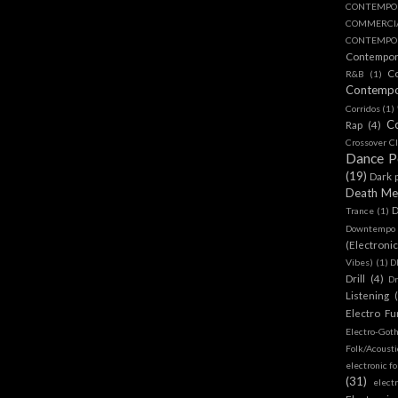
CONTEMPO
COMMERC
CONTEMPOR
Contempo
C
R&B
(1)
Contemp
Corridos
(1)
C
Rap
(4)
Crossover Cl
Dance 
(19)
Dark 
Death Me
D
Trance
(1)
Downtempo
(Electroni
Vibes)
(1)
D
Drill
(4)
D
Listening
Electro Fu
Electro-Got
Folk/Acoust
electronic fo
(31)
elect