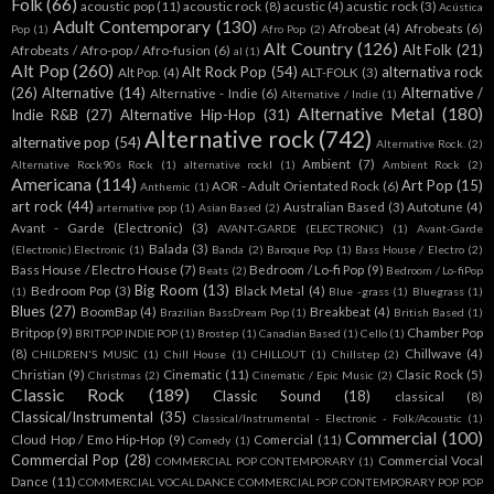
Folk
(66)
acoustic pop
(11)
acoustic rock
(8)
acustic
(4)
acustic rock
(3)
Acústica
Adult Contemporary
(130)
Afrobeat
(4)
Afrobeats
(6)
Pop
(1)
Afro Pop
(2)
Alt Country
(126)
Alt Folk
(21)
Afrobeats / Afro-pop / Afro-fusion
(6)
al
(1)
Alt Pop
(260)
Alt Rock Pop
(54)
alternativa rock
Alt Pop.
(4)
ALT-FOLK
(3)
(26)
Alternative
(14)
Alternative /
Alternative - Indie
(6)
Alternative / Indie
(1)
Alternative Metal
(180)
Indie R&B
(27)
Alternative Hip-Hop
(31)
Alternative rock
(742)
alternative pop
(54)
Alternative Rock.
(2)
Ambient
(7)
Alternative Rock90s Rock
(1)
alternative rockl
(1)
Ambient Rock
(2)
Americana
(114)
Art Pop
(15)
AOR - Adult Orientated Rock
(6)
Anthemic
(1)
art rock
(44)
Australian Based
(3)
Autotune
(4)
arternative pop
(1)
Asian Based
(2)
Avant - Garde (Electronic)
(3)
AVANT-GARDE (ELECTRONIC)
(1)
Avant-Garde
Balada
(3)
(Electronic).Electronic
(1)
Banda
(2)
Baroque Pop
(1)
Bass House / Electro
(2)
Bass House / Electro House
(7)
Bedroom / Lo-fi Pop
(9)
Beats
(2)
Bedroom / Lo-fiPop
Big Room
(13)
Bedroom Pop
(3)
Black Metal
(4)
(1)
Blue -grass
(1)
Bluegrass
(1)
Blues
(27)
BoomBap
(4)
Breakbeat
(4)
Brazilian BassDream Pop
(1)
British Based
(1)
Britpop
(9)
Chamber Pop
BRITPOP INDIE POP
(1)
Brostep
(1)
Canadian Based
(1)
Cello
(1)
(8)
Chillwave
(4)
CHILDREN'S MUSIC
(1)
Chill House
(1)
CHILLOUT
(1)
Chillstep
(2)
Christian
(9)
Cinematic
(11)
Clasic Rock
(5)
Christmas
(2)
Cinematic / Epic Music
(2)
Classic Rock
(189)
Classic Sound
(18)
classical
(8)
Classical/Instrumental
(35)
Classical/Instrumental - Electronic - Folk/Acoustic
(1)
Commercial
(100)
Cloud Hop / Emo Hip-Hop
(9)
Comercial
(11)
Comedy
(1)
Commercial Pop
(28)
Commercial Vocal
COMMERCIAL POP CONTEMPORARY
(1)
Dance
(11)
COMMERCIAL VOCAL DANCE COMMERCIAL POP CONTEMPORARY POP POP