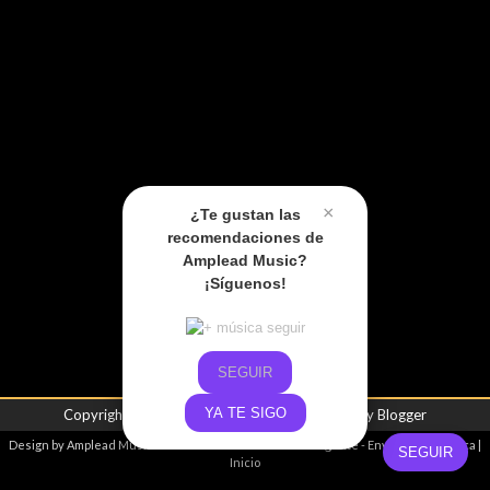
×
¿Te gustan las
recomendaciones de
Amplead Music?
¡Síguenos!
SEGUIR
YA TE SIGO
Copyright ©
2026
Amplead Music
| Powered by
Blogger
Design by
Amplead Music
- Promoviendo el talento emergente -
Envíanos tu música
|
SEGUIR
Inicio