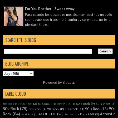
For You Brother - Swept Away
Para cuando los desastres nos alcancen aquí hay un bello
soundtrack que transmitirá confort y serenidad, no te lo
pierdas! Entre...
SEARCH THIS BLOG
BLOG ARCHIVE
Powered by
Blogger
.
LABEL CLOUD
70s Rock
(3)
80´s Rock
(9)
80´s Vibes
(3)
60s Rock
(1)
80'S ROCK
(1)
80's VIBES
(1)
80s Rock
(78)
90s
90´s Rock
(13)
80s Rock.
(4)
90' Rock
(8)
90's rock
(11)
Rock
(84)
Acoustic
ACOUSTIC
(26)
Acoustic - Pop - R&B
(9)
Acid Jazz
(1)