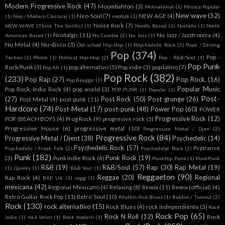
Modern Progressive Rock
(47)
Moombahton
(3)
Motivational
(1)
Música Popular
New wave
(52)
Neo-Soul
(7)
NEW AGE
(4)
(1)
Neo / Modern Classical
(1)
neofolk
(1)
Noise Rock
(7)
NEW WAVE (Think The Smiths)
(1)
Nordic Based
(1)
Norteño
(1)
North
Nostalgic
(11)
Nu Jazz / Jazztronica
(4)
American Based
(1)
Nu Cumbia
(2)
Nu Jazz
(1)
Nu Metal
(4)
Nu-disco
(3)
Old-school Hip-Hop
(1)
Pdychedelic Rock
(1)
Peak / Driving
Pop
(374)
Pop -
Techno
(1)
Phonk
(1)
Political Hip-Hop
(2)
Pop - R&B/Soul
(1)
Pop Punk
Rock/Punk
(3)
pop alternativo
(5)
Pop indie
(3)
pop latino
(7)
Pop Alt
(1)
Pop Rock
(382)
(233)
Pop Rap
(27)
Pop Rock.
(16)
Pop Reagge
(1)
Popular Music
Pop Rock. Indie Rock
(4)
pop world
(3)
POP-PUNK
(2)
Popular
(1)
Post-
(27)
Post Rock
(50)
Post-grunge
(26)
Post Metal
(4)
post punk
(11)
Hardcore
(74)
Post-Metal
(17)
post-punk
(48)
Power Pop
(60)
POWER
Progressive Rock
(12)
POP (BEACH BOYS
(4)
Prog Rock
(9)
progresive rock
(5)
Progressive House
(6)
progressive metal
(10)
Progressive Metal / Djen
(2)
Progressive Rock
(84)
Progressive Metal / Djent
(38)
Psychedelic
(14)
Psychedelic Rock
(57)
Psytrance
Psychedelic / Freak Folk
(2)
Psychedelyc Rock
(2)
Punk
(182)
Punk Rock
(19)
(3)
Punk Indie Rock
(4)
PunkPop Punk
(1)
PunkPunk
R&B
(19)
R&B/Soul
(57)
Rap
(30)
Rap Metal
(19)
(1)
Quieky
(1)
R&B Soul
(1)
Reggaeton
(90)
Reggae
(20)
Regional
Rap Rock
(4)
RAP UK
(1)
regg
(1)
mexicana
(42)
Regional Mexicano
(4)
Relaxing
(8)
Remix
(11)
Remix (official)
(4)
Retro Guitar Rock Pop
(11)
Retro Soul
(10)
Rhythm And Blues
(1)
Riddim / Tearout
(2)
Rock
(130)
rock alternativo
(15)
Rock Blues
(4)
rock independiente
(3)
Rock
Rock Pop
(65)
Rock N Roll
(12)
Rock
indie
(1)
rock latino
(1)
Rock modern
(1)