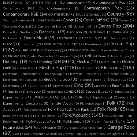
Contemporany
(7)
Contemporany Pop
(11)
ELECTRONIC POP SYNTH POP
(1)
Contemporary Pop
(16)
Contemporary
(3)
Contemporany R&B
(1)
Country
(96)
Contemporary R&B
(14)
CONTEMPORARY SOUL
(1)
Corridos
(1)
Cover
(26)
Cover (official)
(25)
Country Rap
(4)
Country Americana
(1)
Covers
(1)
Dance Pop
(204)
Cumbia
(6)
Dance
(8)
Dance Hall
(5)
Crossover Classical
(1)
Dancehall
(19)
Dark pop
(8)
Dark wave
(5)
Dance Pop Nu-disco
(2)
DARK-POP
(1)
Death Metal
(19)
Deathcore
(8)
Deep House
(8)
Darkwave
(1)
Deep Trance
(1)
Dream Pop
Disco
(11)
Doom Metal / Sludge
(7)
disco rap
(2)
Downtempo
(2)
(127)
DREAM POP (Electronic/Pop)
(4)
DREAM POP (Guitar Dreamy Mellow Vibes)
Drill
(4)
(1)
DREAM POP (Guitar Washed-out/Shoegaze Style)
(1)
Drum N Bass / Jungle
(2)
Dubstep
(19)
EDM
(43)
Electro
(14)
Easy Listening
(3)
Electro
Electro Folk
(1)
Electro Pop
(118)
Electronic
(100)
Funk
(4)
Electro Jazz
(1)
Electro-Goth
(1)
Electronic - Folk/Acoustic - Hip-hop/Rap
(1)
Electronic - Rock/Punk
(1)
electronic folk
(2)
electronic pop
(31)
Electronica
(11)
Electronic Folk Acoustic
(1)
electronic rock
(2)
Emo
(89)
Electronicore
(3)
Emo Pop Rock
Electrónica
(2)
ElectroPop
(1)
Emo Pop
(1)
epic
(16)
(9)
emo rock
(5)
Europe Based
(5)
Emo Rap
(1)
entrevistas
(1)
Eurovision
(1)
Experimental
(4)
EXPERIMENTAL (ELECTRONIC)
(3)
Experimental (General)
(1)
Folk
(72)
Experimental Electronic
(8)
Female Vocals
(6)
Folk
Flamenco pop
(1)
Folk Rock
(85)
Folk Pop
(52)
Acoustic
(9)
Folk Punk
(11)
Folk Acústica
(2)
Folk
Folk/Acoustic
(145)
Rock. Americana
(1)
Folk Tradicional
(2)
Folk/Acoustic - Pop -
Funk
(17)
Folk/Acoustic/Pop
(4)
Folktronica
(10)
Rock/Punk
(1)
French Pop
(2)
Garage Rock
Future Bass
(24)
Future House
(3)
Futurebass
(1)
Gangsta Rap
(2)
(89)
Garage Rock. Alternative Rock
(2)
German Pop
(1)
German pop (Schlager)
(1)
Glam