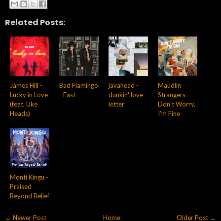
Related Posts:
James Hill -
Bad Flamingo
javahead -
Maudlin
Lucky in Love
- Fast
dunkin' love
Strangers -
(feat. Uke
letter
Don't Worry,
Heads)
I'm Fine
Monti Kingu -
Praised
Beyond Belief
← Newer Post
Home
Older Post →