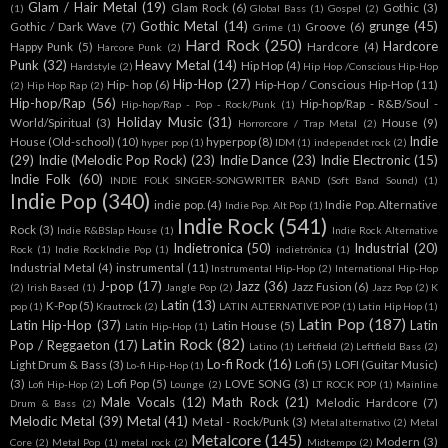
Glam / Hair Metal
(19)
Glam Rock
(6)
Gothic
(3)
(1)
Global Bass
(1)
Gospel
(2)
Gothic Metal
(14)
grunge
(45)
Gothic / Dark Wave
(7)
Groove
(6)
Grime
(1)
Hard Rock
(250)
Hardcore
Happy Punk
(5)
Hardcore
(4)
Harcore Punk
(2)
Punk
(32)
Heavy Metal
(14)
Hip Hop
(4)
Hardstyle
(2)
Hip Hop /Conscious Hip-Hop
Hip-Hop
(27)
Hip- hop
(6)
Hip-Hop / Conscious Hip-Hop
(11)
(2)
Hip Hop Rap
(2)
Hip-hop/Rap
(56)
Hip-hop/Rap - R&B/Soul -
Hip-hop/Rap - Pop - Rock/Punk
(1)
Holiday Music
(31)
World/Spiritual
(3)
House
(9)
Horrorcore / Trap Metal
(2)
Indie
House (Old-school)
(10)
hyperpop
(8)
hyper pop
(1)
IDM
(1)
independet rock
(2)
(29)
Indie (Melodic Pop Rock)
(23)
Indie Dance
(23)
Indie Electronic
(15)
Indie Folk
(60)
INDIE FOLK SINGER-SONGWRITER BAND (Soft Band Sound)
(1)
Indie Pop
(340)
indie pop.
(4)
Indie Pop. Alternative
Indie Pop. Alt Pop
(1)
Indie Rock
(541)
Rock
(3)
Indie R&BSlap House
(1)
Indie Rock Alternative
Indietronica
(50)
Industrial
(20)
Rock
(1)
Indie RockIndie Pop
(1)
indietrónica
(1)
Industrial Metal
(4)
instrumental
(11)
Instrumental Hip-Hop
(2)
International Hip-Hop
J-pop
(17)
Jazz
(36)
Jazz Fusion
(6)
(2)
Irish Based
(1)
Jangle Pop
(2)
Jazz Pop
(2)
K
Latin
(13)
K-Pop
(5)
pop
(1)
Krautrock
(2)
LATIN ALTERNATIVE POP
(1)
Latin Hip Hop
(1)
Latin Pop
(187)
Latin Hip-Hop
(37)
Latin
Latin House
(5)
Latín Hip-Hop
(1)
Latin Rock
(82)
Pop / Reggaeton
(17)
Latino
(1)
Leftfield
(2)
Leftfield Bass
(2)
Lo-fi Rock
(16)
Light Drum & Bass
(3)
Lofi
(5)
LOFI (Guitar Music)
Lo-fi Hip-Hop
(1)
(3)
Lofi Pop
(5)
LOVE SONG
(3)
Lofi Hip-Hop
(2)
Lounge
(2)
LT ROCK POP
(1)
Mainline
Male Vocals
(12)
Math Rock
(21)
Melodic Hardcore
(7)
Drum & Bass
(2)
Melodic Metal
(39)
Metal
(41)
Metal - Rock/Punk
(3)
Metal alternativo
(2)
Metal
Metalcore
(145)
Modern
(3)
Core
(2)
Metal Pop
(1)
metal rock
(2)
Midtempo
(2)