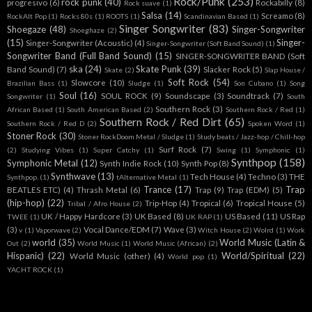
Rock/Punk
(253)
rock punk
(40)
progresivo
(6)
Rockabilly
(8)
Rock suave
(1)
Salsa
(14)
Screamo
(8)
RockAlt Pop
(1)
Rocks 80s
(1)
ROOTS
(1)
Scandinavian Based
(1)
Singer Songwriter
(83)
Shoegaze
(48)
Singer-Songwriter
Shoeghaze
(2)
(15)
Singer-
Singer-Songwriter (Acoustic)
(4)
Singer-Songwriter (Soft Band Sound)
(1)
Songwriter Band (Full Band Sound)
(15)
SINGER-SONGWRITER BAND (Soft
ska
(24)
Skate Punk
(39)
Band Sound)
(7)
Slacker Rock
(5)
Skate
(2)
Slap House /
Soft Rock
(54)
Slowcore
(10)
Brazilian Bass
(1)
Sludge
(1)
Son Cubano
(1)
Song
Soul
(16)
SOUL ROCK
(9)
Soundscape
(3)
Soundtrack
(7)
Songwriter
(1)
South
Southern Rock
(3)
African Based
(1)
South American Based
(2)
Southern Rock / Red
(1)
Southern Rock / Red Dirt
(65)
Southern Rock / Red D
(2)
Spoken Word
(1)
Stoner Rock
(30)
Stoner RockDoom Metal / Sludge
(1)
Study beats / Jazz-hop / Chill-hop
Surf Rock
(7)
(2)
Studying Vibes
(1)
Super Catchy
(1)
Swing
(1)
Symphonic
(1)
Synthpop
(158)
Symphonic Metal
(12)
Synth Indie Rock
(10)
Synth Pop
(8)
Synthwave
(13)
Tech House
(4)
Techno
(3)
THE
Synthpop.
(1)
tAlternative Metal
(1)
Trance
(17)
Trap
BEATLES ETC)
(4)
Thrash Metal
(6)
Trap
(9)
Trap (EDM)
(5)
(hip-hop)
(22)
Trip-Hop
(4)
Tropical
(6)
Tropical House
(5)
Tribal / Afro House
(2)
UK / Happy Hardcore
(3)
UK Based
(8)
US Based
(11)
US Rap
TWEE
(1)
UK RAP
(1)
(3)
Vocal Dance/EDM
(7)
Wave
(3)
v
(1)
Vaporwave
(2)
Witch House
(2)
Wolrd
(1)
Work
world
(35)
World Music (Latin &
Out
(2)
World Music
(1)
World Music (African)
(2)
Hispanic)
(22)
World/Spiritual
(22)
World Music (other)
(4)
World pop
(1)
YACHT ROCK
(1)