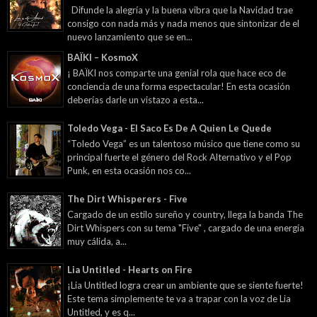
Difunde la alegría y la buena vibra que la Navidad trae
consigo con nada más y nada menos que sintonizar de el
nuevo lanzamiento que se en...
BAÏKI – KosmoX
¡ BAÏKI nos comparte una genial rola que hace eco de
conciencia de una forma espectacular! En esta ocasión
deberías darle un vistazo a esta...
Toledo Vega - El Saco Es De A Quien Le Quede
“Toledo Vega” es un talentoso músico que tiene como su
principal fuerte el género del Rock Alternativo y el Pop
Punk, en esta ocasión nos co...
The Dirt Whisperers - Five
Cargado de un estilo sureño y country, llega la banda The
Dirt Whispers con su tema "Five" , cargado de una energía
muy cálida, a...
Lia Untitled - Hearts on Fire
¡Lia Untitled logra crear un ambiente que se siente fuerte!
Este tema simplemente te va a trapar con la voz de Lia
Untitled, y es q...