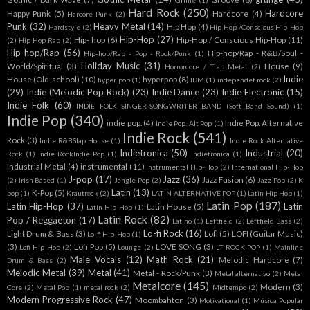
Grime
(1)
Hard Rock
(250)
Hardcore
Happy Punk
(5)
Hardcore
(4)
Harcore Punk
(2)
Punk
(32)
Heavy Metal
(14)
Hip Hop
(4)
Hardstyle
(2)
Hip Hop /Conscious Hip-Hop
Hip-Hop
(27)
Hip- hop
(6)
Hip-Hop / Conscious Hip-Hop
(11)
(2)
Hip Hop Rap
(2)
Hip-hop/Rap
(56)
Hip-hop/Rap - R&B/Soul -
Hip-hop/Rap - Pop - Rock/Punk
(1)
Holiday Music
(31)
World/Spiritual
(3)
House
(9)
Horrorcore / Trap Metal
(2)
Indie
House (Old-school)
(10)
hyperpop
(8)
hyper pop
(1)
IDM
(1)
independet rock
(2)
(29)
Indie (Melodic Pop Rock)
(23)
Indie Dance
(23)
Indie Electronic
(15)
Indie Folk
(60)
INDIE FOLK SINGER-SONGWRITER BAND (Soft Band Sound)
(1)
Indie Pop
(340)
indie pop.
(4)
Indie Pop. Alternative
Indie Pop. Alt Pop
(1)
Indie Rock
(541)
Rock
(3)
Indie R&BSlap House
(1)
Indie Rock Alternative
Indietronica
(50)
Industrial
(20)
Rock
(1)
Indie RockIndie Pop
(1)
indietrónica
(1)
Industrial Metal
(4)
instrumental
(11)
Instrumental Hip-Hop
(2)
International Hip-Hop
J-pop
(17)
Jazz
(36)
Jazz Fusion
(6)
(2)
Irish Based
(1)
Jangle Pop
(2)
Jazz Pop
(2)
K
Latin
(13)
K-Pop
(5)
pop
(1)
Krautrock
(2)
LATIN ALTERNATIVE POP
(1)
Latin Hip Hop
(1)
Latin Pop
(187)
Latin Hip-Hop
(37)
Latin
Latin House
(5)
Latín Hip-Hop
(1)
Latin Rock
(82)
Pop / Reggaeton
(17)
Latino
(1)
Leftfield
(2)
Leftfield Bass
(2)
Lo-fi Rock
(16)
Light Drum & Bass
(3)
Lofi
(5)
LOFI (Guitar Music)
Lo-fi Hip-Hop
(1)
(3)
Lofi Pop
(5)
LOVE SONG
(3)
Lofi Hip-Hop
(2)
Lounge
(2)
LT ROCK POP
(1)
Mainline
Male Vocals
(12)
Math Rock
(21)
Melodic Hardcore
(7)
Drum & Bass
(2)
Melodic Metal
(39)
Metal
(41)
Metal - Rock/Punk
(3)
Metal alternativo
(2)
Metal
Metalcore
(145)
Modern
(3)
Core
(2)
Metal Pop
(1)
metal rock
(2)
Midtempo
(2)
Modern Progressive Rock
(47)
Moombahton
(3)
Motivational
(1)
Música Popular