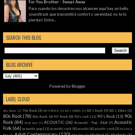
For You Brother - Swept Away
Para cuando los desastres nos alcancen aquí hay un bello
soundtrack que transmitirá confort y serenidad, no te lo
pierdas! Entre...
SEARCH THIS BLOG
BLOG ARCHIVE
Powered by
Blogger
.
LABEL CLOUD
70s Rock
(3)
80´s Rock
(9)
80´s Vibes
(3)
60s Rock
(1)
80'S ROCK
(1)
80's VIBES
(1)
80s Rock
(78)
90s
90´s Rock
(13)
80s Rock.
(4)
90' Rock
(8)
90's rock
(11)
Rock
(84)
Acoustic
ACOUSTIC
(26)
Acoustic - Pop - R&B
(9)
Acid Jazz
(1)
Folk
(66)
acoustic pop
(11)
acoustic rock
(8)
acustic
(4)
acustic rock
(3)
Acústica
Adult Contemporary
(130)
Afrobeat
(4)
Afrobeats
(6)
Pop
(1)
Afro Pop
(2)