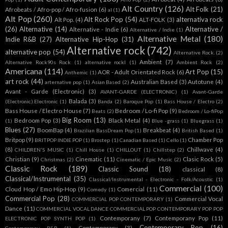
Alt Country
(126)
Alt Folk
(21)
Afrobeats / Afro-pop / Afro-fusion
(6)
al
(1)
Alt Pop
(260)
Alt Rock Pop
(54)
alternativa rock
Alt Pop.
(4)
ALT-FOLK
(3)
(26)
Alternative
(14)
Alternative /
Alternative - Indie
(6)
Alternative / Indie
(1)
Alternative Metal
(180)
Indie R&B
(27)
Alternative Hip-Hop
(31)
Alternative rock
(742)
alternative pop
(54)
Alternative Rock.
(2)
Ambient
(7)
Alternative Rock90s Rock
(1)
alternative rockl
(1)
Ambient Rock
(2)
Americana
(114)
Art Pop
(15)
AOR - Adult Orientated Rock
(6)
Anthemic
(1)
art rock
(44)
Australian Based
(3)
Autotune
(4)
arternative pop
(1)
Asian Based
(2)
Avant - Garde (Electronic)
(3)
AVANT-GARDE (ELECTRONIC)
(1)
Avant-Garde
Balada
(3)
(Electronic).Electronic
(1)
Banda
(2)
Baroque Pop
(1)
Bass House / Electro
(2)
Bass House / Electro House
(7)
Bedroom / Lo-fi Pop
(9)
Beats
(2)
Bedroom / Lo-fiPop
Big Room
(13)
Bedroom Pop
(3)
Black Metal
(4)
(1)
Blue -grass
(1)
Bluegrass
(1)
Blues
(27)
BoomBap
(4)
Breakbeat
(4)
Brazilian BassDream Pop
(1)
British Based
(1)
Britpop
(9)
Chamber Pop
BRITPOP INDIE POP
(1)
Brostep
(1)
Canadian Based
(1)
Cello
(1)
(8)
Chillwave
(4)
CHILDREN'S MUSIC
(1)
Chill House
(1)
CHILLOUT
(1)
Chillstep
(2)
Christian
(9)
Cinematic
(11)
Clasic Rock
(5)
Christmas
(2)
Cinematic / Epic Music
(2)
Classic Rock
(189)
Classic Sound
(18)
classical
(8)
Classical/Instrumental
(35)
Classical/Instrumental - Electronic - Folk/Acoustic
(1)
Commercial
(100)
Cloud Hop / Emo Hip-Hop
(9)
Comercial
(11)
Comedy
(1)
Commercial Pop
(28)
Commercial Vocal
COMMERCIAL POP CONTEMPORARY
(1)
Dance
(11)
COMMERCIAL VOCAL DANCE COMMERCIAL POP CONTEMPORARY POP POP
Contemporany
(7)
Contemporany Pop
(11)
ELECTRONIC POP SYNTH POP
(1)
Contemporary Pop
(16)
Contemporary
(3)