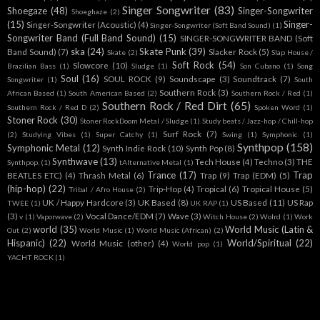
Singer Songwriter
(83)
Shoegaze
(48)
Singer-Songwriter
Shoeghaze
(2)
(15)
Singer-
Singer-Songwriter (Acoustic)
(4)
Singer-Songwriter (Soft Band Sound)
(1)
Songwriter Band (Full Band Sound)
(15)
SINGER-SONGWRITER BAND (Soft
ska
(24)
Skate Punk
(39)
Band Sound)
(7)
Slacker Rock
(5)
Skate
(2)
Slap House /
Soft Rock
(54)
Slowcore
(10)
Brazilian Bass
(1)
Sludge
(1)
Son Cubano
(1)
Song
Soul
(16)
SOUL ROCK
(9)
Soundscape
(3)
Soundtrack
(7)
Songwriter
(1)
South
Southern Rock
(3)
African Based
(1)
South American Based
(2)
Southern Rock / Red
(1)
Southern Rock / Red Dirt
(65)
Southern Rock / Red D
(2)
Spoken Word
(1)
Stoner Rock
(30)
Stoner RockDoom Metal / Sludge
(1)
Study beats / Jazz-hop / Chill-hop
Surf Rock
(7)
(2)
Studying Vibes
(1)
Super Catchy
(1)
Swing
(1)
Symphonic
(1)
Synthpop
(158)
Symphonic Metal
(12)
Synth Indie Rock
(10)
Synth Pop
(8)
Synthwave
(13)
Tech House
(4)
Techno
(3)
THE
Synthpop.
(1)
tAlternative Metal
(1)
Trance
(17)
Trap
BEATLES ETC)
(4)
Thrash Metal
(6)
Trap
(9)
Trap (EDM)
(5)
(hip-hop)
(22)
Trip-Hop
(4)
Tropical
(6)
Tropical House
(5)
Tribal / Afro House
(2)
UK / Happy Hardcore
(3)
UK Based
(8)
US Based
(11)
US Rap
TWEE
(1)
UK RAP
(1)
(3)
Vocal Dance/EDM
(7)
Wave
(3)
v
(1)
Vaporwave
(2)
Witch House
(2)
Wolrd
(1)
Work
world
(35)
World Music (Latin &
Out
(2)
World Music
(1)
World Music (African)
(2)
Hispanic)
(22)
World/Spiritual
(22)
World Music (other)
(4)
World pop
(1)
YACHT ROCK
(1)