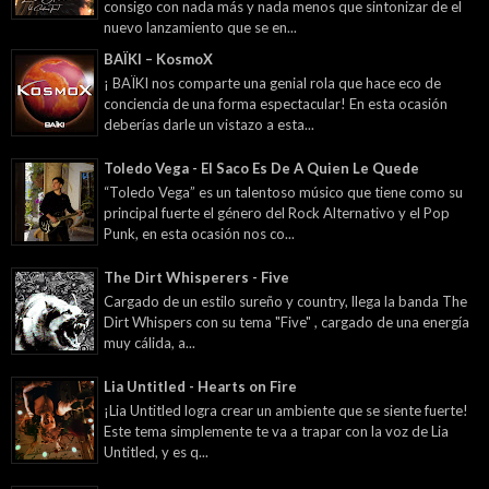
consigo con nada más y nada menos que sintonizar de el
nuevo lanzamiento que se en...
BAÏKI – KosmoX
¡ BAÏKI nos comparte una genial rola que hace eco de
conciencia de una forma espectacular! En esta ocasión
deberías darle un vistazo a esta...
Toledo Vega - El Saco Es De A Quien Le Quede
“Toledo Vega” es un talentoso músico que tiene como su
principal fuerte el género del Rock Alternativo y el Pop
Punk, en esta ocasión nos co...
The Dirt Whisperers - Five
Cargado de un estilo sureño y country, llega la banda The
Dirt Whispers con su tema "Five" , cargado de una energía
muy cálida, a...
Lia Untitled - Hearts on Fire
¡Lia Untitled logra crear un ambiente que se siente fuerte!
Este tema simplemente te va a trapar con la voz de Lia
Untitled, y es q...