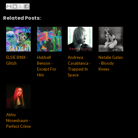
Related Posts:
ELSIE BINX -
Hubbell
Andreya
Natalie Gates
Glitch
Benson -
Casablanca -
- Bloody
Except For
Trapped In
Knees
Him
Space
Abby
Nissenbaum -
Perfect Crime