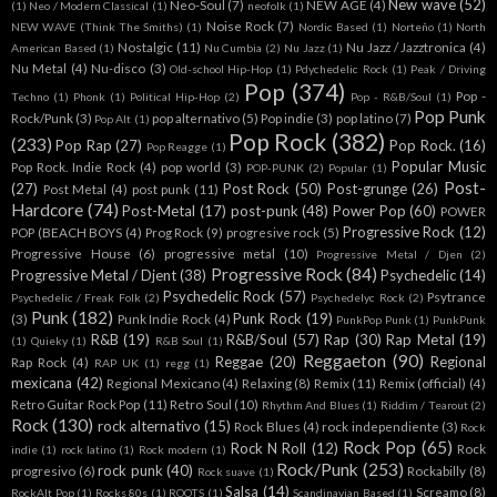
New wave
(52)
Neo-Soul
(7)
NEW AGE
(4)
(1)
Neo / Modern Classical
(1)
neofolk
(1)
Noise Rock
(7)
NEW WAVE (Think The Smiths)
(1)
Nordic Based
(1)
Norteño
(1)
North
Nostalgic
(11)
Nu Jazz / Jazztronica
(4)
American Based
(1)
Nu Cumbia
(2)
Nu Jazz
(1)
Nu Metal
(4)
Nu-disco
(3)
Old-school Hip-Hop
(1)
Pdychedelic Rock
(1)
Peak / Driving
Pop
(374)
Pop -
Techno
(1)
Phonk
(1)
Political Hip-Hop
(2)
Pop - R&B/Soul
(1)
Pop Punk
Rock/Punk
(3)
pop alternativo
(5)
Pop indie
(3)
pop latino
(7)
Pop Alt
(1)
Pop Rock
(382)
(233)
Pop Rap
(27)
Pop Rock.
(16)
Pop Reagge
(1)
Popular Music
Pop Rock. Indie Rock
(4)
pop world
(3)
POP-PUNK
(2)
Popular
(1)
Post-
(27)
Post Rock
(50)
Post-grunge
(26)
Post Metal
(4)
post punk
(11)
Hardcore
(74)
Post-Metal
(17)
post-punk
(48)
Power Pop
(60)
POWER
Progressive Rock
(12)
POP (BEACH BOYS
(4)
Prog Rock
(9)
progresive rock
(5)
Progressive House
(6)
progressive metal
(10)
Progressive Metal / Djen
(2)
Progressive Rock
(84)
Progressive Metal / Djent
(38)
Psychedelic
(14)
Psychedelic Rock
(57)
Psytrance
Psychedelic / Freak Folk
(2)
Psychedelyc Rock
(2)
Punk
(182)
Punk Rock
(19)
(3)
Punk Indie Rock
(4)
PunkPop Punk
(1)
PunkPunk
R&B
(19)
R&B/Soul
(57)
Rap
(30)
Rap Metal
(19)
(1)
Quieky
(1)
R&B Soul
(1)
Reggaeton
(90)
Reggae
(20)
Regional
Rap Rock
(4)
RAP UK
(1)
regg
(1)
mexicana
(42)
Regional Mexicano
(4)
Relaxing
(8)
Remix
(11)
Remix (official)
(4)
Retro Guitar Rock Pop
(11)
Retro Soul
(10)
Rhythm And Blues
(1)
Riddim / Tearout
(2)
Rock
(130)
rock alternativo
(15)
Rock Blues
(4)
rock independiente
(3)
Rock
Rock Pop
(65)
Rock N Roll
(12)
Rock
indie
(1)
rock latino
(1)
Rock modern
(1)
Rock/Punk
(253)
rock punk
(40)
progresivo
(6)
Rockabilly
(8)
Rock suave
(1)
Salsa
(14)
Screamo
(8)
RockAlt Pop
(1)
Rocks 80s
(1)
ROOTS
(1)
Scandinavian Based
(1)