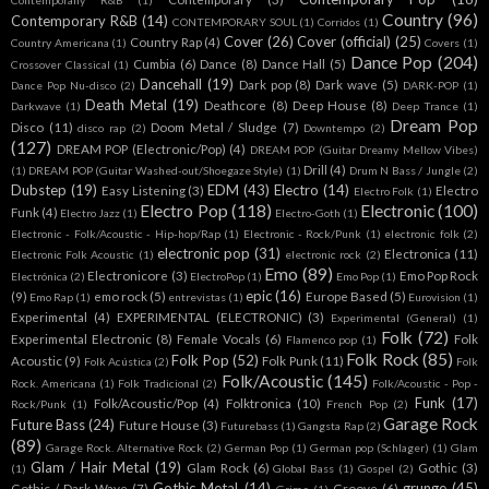
Contemporany R&B
(1)
Country
(96)
Contemporary R&B
(14)
CONTEMPORARY SOUL
(1)
Corridos
(1)
Cover
(26)
Cover (official)
(25)
Country Rap
(4)
Country Americana
(1)
Covers
(1)
Dance Pop
(204)
Cumbia
(6)
Dance
(8)
Dance Hall
(5)
Crossover Classical
(1)
Dancehall
(19)
Dark pop
(8)
Dark wave
(5)
Dance Pop Nu-disco
(2)
DARK-POP
(1)
Death Metal
(19)
Deathcore
(8)
Deep House
(8)
Darkwave
(1)
Deep Trance
(1)
Dream Pop
Disco
(11)
Doom Metal / Sludge
(7)
disco rap
(2)
Downtempo
(2)
(127)
DREAM POP (Electronic/Pop)
(4)
DREAM POP (Guitar Dreamy Mellow Vibes)
Drill
(4)
(1)
DREAM POP (Guitar Washed-out/Shoegaze Style)
(1)
Drum N Bass / Jungle
(2)
Dubstep
(19)
EDM
(43)
Electro
(14)
Easy Listening
(3)
Electro
Electro Folk
(1)
Electro Pop
(118)
Electronic
(100)
Funk
(4)
Electro Jazz
(1)
Electro-Goth
(1)
Electronic - Folk/Acoustic - Hip-hop/Rap
(1)
Electronic - Rock/Punk
(1)
electronic folk
(2)
electronic pop
(31)
Electronica
(11)
Electronic Folk Acoustic
(1)
electronic rock
(2)
Emo
(89)
Electronicore
(3)
Emo Pop Rock
Electrónica
(2)
ElectroPop
(1)
Emo Pop
(1)
epic
(16)
(9)
emo rock
(5)
Europe Based
(5)
Emo Rap
(1)
entrevistas
(1)
Eurovision
(1)
Experimental
(4)
EXPERIMENTAL (ELECTRONIC)
(3)
Experimental (General)
(1)
Folk
(72)
Experimental Electronic
(8)
Female Vocals
(6)
Folk
Flamenco pop
(1)
Folk Rock
(85)
Folk Pop
(52)
Acoustic
(9)
Folk Punk
(11)
Folk Acústica
(2)
Folk
Folk/Acoustic
(145)
Rock. Americana
(1)
Folk Tradicional
(2)
Folk/Acoustic - Pop -
Funk
(17)
Folk/Acoustic/Pop
(4)
Folktronica
(10)
Rock/Punk
(1)
French Pop
(2)
Garage Rock
Future Bass
(24)
Future House
(3)
Futurebass
(1)
Gangsta Rap
(2)
(89)
Garage Rock. Alternative Rock
(2)
German Pop
(1)
German pop (Schlager)
(1)
Glam
Glam / Hair Metal
(19)
Glam Rock
(6)
Gothic
(3)
(1)
Global Bass
(1)
Gospel
(2)
Gothic Metal
(14)
grunge
(45)
Gothic / Dark Wave
(7)
Groove
(6)