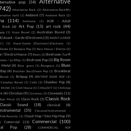
Alternative
lternative pop
(54)
742)
Alternative Rock.
(2)
Alternative Rock90s
Ambient
(7)
ternative rockl
(1)
Ambient Rock
(2)
na
(114)
AOR - Adult
Anthemic
(1)
Art Pop
(15)
art rock
(44)
d Rock
(6)
Australian Based
(3)
 pop
(1)
Asian Based
(2)
4)
Avant - Garde (Electronic)
(3)
AVANT-GARDE
IC)
(1)
Avant-Garde (Electronic).Electronic
(1)
Banda
(2)
Baroque Pop
(1)
Bass House / Electro
(2)
 / Electro House
(7)
Bedroom / Lo-fi
Beats
(2)
Big Room
Bedroom Pop
(3)
room / Lo-fiPop
(1)
Blues
k Metal
(4)
Blue -grass
(1)
Bluegrass
(1)
Bap
(4)
Breakbeat
Brazilian BassDream Pop
(1)
Britpop
(9)
 Based
(1)
BRITPOP INDIE POP
(1)
Chamber Pop
(8)
Canadian Based
(1)
Cello
(1)
S MUSIC
(1)
Chill House
(1)
CHILLOUT
(1)
Chillstep
ve
(4)
Christian
(9)
Cinematic
(11)
Christmas
(2)
Classic Rock
Clasic Rock
(5)
 Epic Music
(2)
Classic Sound
(18)
classical
(8)
Instrumental
(35)
Classical/Instrumental -
Cloud Hop / Emo Hip-Hop
(9)
 Folk/Acoustic
(1)
Commercial
(100)
Comercial
(11)
)
ial Pop
(28)
COMMERCIAL POP