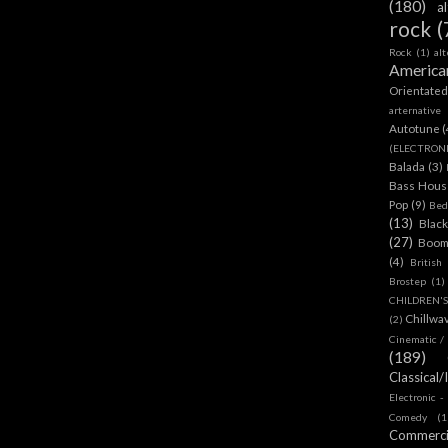
(180)
a
rock
(
Rock
(1)
al
America
Orientate
arternative
Autotune
(
(ELECTRON
Balada
(3)
Bass House
Pop
(9)
Bed
(13)
Blac
(27)
Boom
(4)
British
Brostep
(1)
CHILDREN'
Chillwa
(2)
Cinematic /
(189)
Classical/
Electronic -
Comedy
(1
Commerc