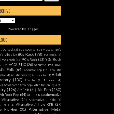
RCHIVE
Powered by
Blogger
.
CLOUD
70s Rock
(3)
80´s
)
80'S ROCK
(1)
80's VIBES
(1)
80s Rock
(78)
0´s Vibes
(3)
80s Rock.
(4)
90s Rock
90´s Rock
(13)
8)
90's rock
(11)
ACOUSTIC
(26)
Acoustic - Pop - R&B
Jazz
(1)
tic Folk
(64)
acoustic pop
(11)
acoustic
Adult
ustic
(4)
acustic rock
(3)
Acústica Pop
(1)
orary
(130)
Afrobeat
(4)
Afro Pop
(2)
(6)
Afrobeats / Afro-pop / Afro-fusion
(6)
al
(1)
ntry
(126)
Alt Pop
(260)
Alt Folk
(21)
Alt Rock Pop
(54)
alternativa
ALT-FOLK
(3)
Alternative
(14)
Alternative - Indie
(6)
Alternative / Indie R&B
(27)
 / Indie
(1)
Alternative Metal
ive Hip-Hop
(31)