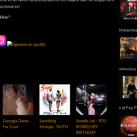
ocional es!
 Him
"!
interpreta
sintonizar
y el Pop P
Georgia Owen -
Sumthing
Amelie Jat - YOU
Fur Coat
Strange - FAITH
RUINED MY
BIRTHDAY