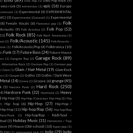
Emo Pop Rock
(9)
1)
Emo Pop
(1)
epic
(16)
emo rock
(5)
Europe
entrevistas
(1)
Experimental
(4)
EXPERIMENTAL
Eurovision
(1)
NIC)
(3)
Experimental
Experimental (General)
(1)
Folk
(8)
Female Vocals
(6)
Flamenco pop
(1)
Folk Pop
(52)
 Acoustic
(9)
Folk Acústica
(2)
Folk Rock
(85)
(11)
Folk Rock. Americana
(1)
Folk/Acoustic
(145)
onal
(2)
Folk/Acoustic -
Folk/Acoustic/Pop
(4)
Folktronica
(10)
Punk
(1)
Funk
(17)
Future Bass
(24)
Future House
2)
Garage Rock
(89)
ass
(1)
Gangsta Rap
(2)
. Alternative Rock
(2)
German Pop
(1)
German pop
Glam / Hair Metal
(19)
Glam Rock
1)
Glam
(1)
Gothic
(3)
Gothic / Dark Wave
ass
(1)
Gospel
(2)
 Metal
(14)
grunge
(45)
Groove
(6)
Grime
(1)
Hard Rock
(250)
k
(5)
Harcore Punk
(2)
Hardcore Punk
(32)
Heavy
(4)
Hardstyle
(2)
)
Hip Hop
(3)
Hip Hop /Conscious Hip-Hop
(2)
Hip
Hip-Hop
(27)
Hip- hop
(6)
Hip-Hop /
2)
Hip-hop/Rap
(56)
 Hip-Hop
(11)
Hip-hop/Rap
Hip-hop/Rap - R&B/Soul -
ock/Punk
(1)
Holiday Music
(31)
itual
(3)
Horrorcore / Trap
ouse
(9)
House (Old-school)
(10)
hyper pop
(1)
Indie
(29)
Indie
8)
IDM
(1)
independet rock
(2)