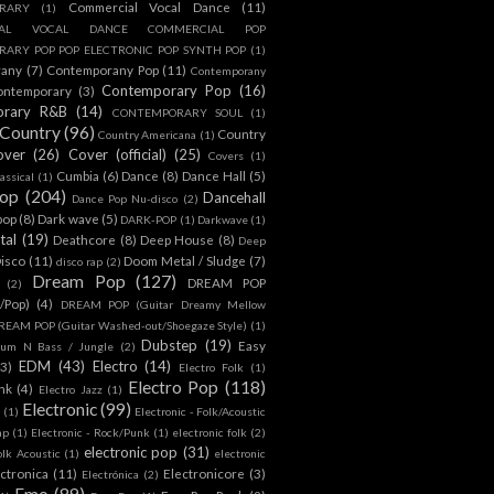
Commercial Vocal Dance
(11)
RARY
(1)
IAL VOCAL DANCE COMMERCIAL POP
ARY POP POP ELECTRONIC POP SYNTH POP
(1)
rany
(7)
Contemporany Pop
(11)
Contemporany
Contemporary Pop
(16)
ontemporary
(3)
orary R&B
(14)
CONTEMPORARY SOUL
(1)
Country
(96)
Country
Country Americana
(1)
over
(26)
Cover (official)
(25)
Covers
(1)
Cumbia
(6)
Dance
(8)
Dance Hall
(5)
assical
(1)
Pop
(204)
Dancehall
Dance Pop Nu-disco
(2)
pop
(8)
Dark wave
(5)
DARK-POP
(1)
Darkwave
(1)
tal
(19)
Deathcore
(8)
Deep House
(8)
Deep
isco
(11)
Doom Metal / Sludge
(7)
disco rap
(2)
Dream Pop
(127)
DREAM POP
(2)
c/Pop)
(4)
DREAM POP (Guitar Dreamy Mellow
REAM POP (Guitar Washed-out/Shoegaze Style)
(1)
Dubstep
(19)
Easy
rum N Bass / Jungle
(2)
EDM
(43)
Electro
(14)
(3)
Electro Folk
(1)
Electro Pop
(118)
nk
(4)
Electro Jazz
(1)
Electronic
(99)
h
(1)
Electronic - Folk/Acoustic
ap
(1)
Electronic - Rock/Punk
(1)
electronic folk
(2)
electronic pop
(31)
olk Acoustic
(1)
electronic
ctronica
(11)
Electronicore
(3)
Electrónica
(2)
Emo
(89)