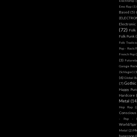
ElectroPop
(
Emo Rap
(1)
Based
(5)
(ELECTRO
Electronic
(72)
Folk
Folk Punk
Folk Tradici
Pop - Rock/
French Pop
(
(3)
Futureb
Garage Rock
(Schlager)
(
(6)
Global B
Gothic
(7)
Happy Pun
Hardcore
Metal
(14
Hop Rap
(
Conscious
- Pop - R
World/Spir
H
Metal
(2)
hyperpop
(