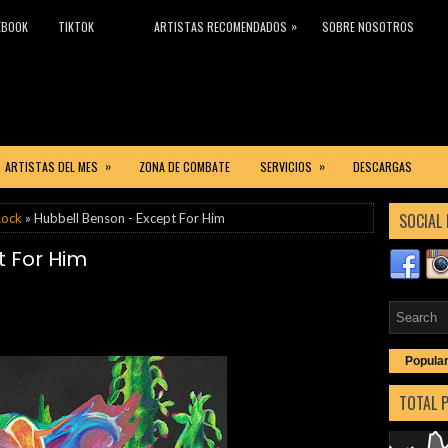
»
EBOOK
TIKTOK
ARTISTAS RECOMENDADOS
SOBRE NOSOTROS
»
»
ARTISTAS DEL MES
ZONA DE COMBATE
SERVICIOS
DESCARGAS
SOCIAL 
Rock
» Hubbell Benson - Except For Him
t For Him
Popula
TOTAL 