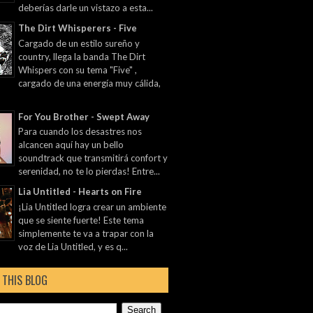
deberías darle un vistazo a esta...
The Dirt Whisperers - Five
Cargado de un estilo sureño y
country, llega la banda The Dirt
Whispers con su tema "Five" ,
cargado de una energía muy cálida,
For You Brother - Swept Away
Para cuando los desastres nos
alcancen aquí hay un bello
soundtrack que transmitirá confort y
serenidad, no te lo pierdas! Entre...
Lia Untitled - Hearts on Fire
¡Lia Untitled logra crear un ambiente
que se siente fuerte! Este tema
simplemente te va a trapar con la
voz de Lia Untitled, y es q...
 THIS BLOG