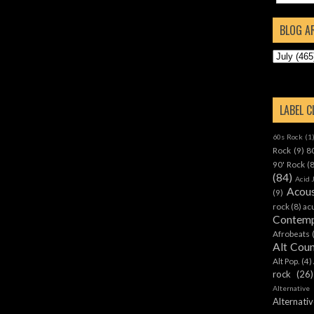
BLOG A
LABEL 
60s Rock
(1
Rock
(9)
8
90' Rock
(
(84)
Acid 
Acous
(9)
rock
(8)
ac
Contemp
Afrobeats
Alt Cou
Alt Pop.
(4)
rock
(26)
Alternative
Alternat