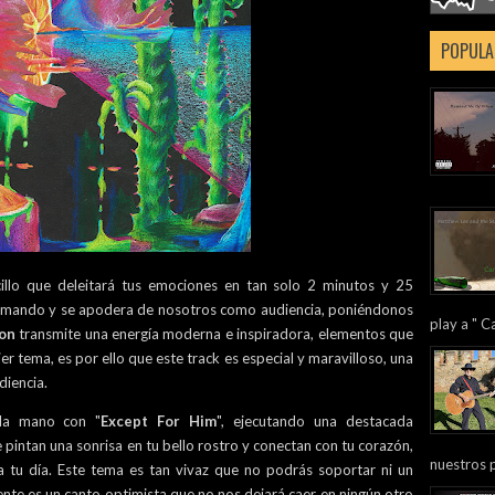
POPULA
illo que deleitará tus emociones en tan solo 2 minutos y 25
el mando y se apodera de nosotros como audiencia, poniéndonos
play a " Ca
on
transmite una energía moderna e inspiradora, elementos que
r tema, es por ello que este track es especial y maravilloso, una
diencia.
la mano con "
Except For Him
", ejecutando una destacada
pintan una sonrisa en tu bello rostro y conectan con tu corazón,
nuestros 
 a tu día. Este tema es tan vivaz que no podrás soportar ni un
nte es un canto optimista que no nos dejará caer en ningún otro