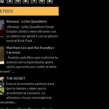
R POSTS
Allowed - Little QueeNotn
Allowed - Little QueeNotn Desde
Estados Unidos viene vibrando con
un talento tan genial y con un género
musical Rock Punk ...
Matthew Lee and the Standbys -
Carousel
Acaricia cada fibra que conforma tu
esencia con la espectacular gama
sónica que estás por recibir al darle
rousel ", ...
THE SECRET
Este es el momento perfecto para
que te sientes y dejes que la
emotividad te consuma : La
añoranza y la paz convergerá en
pensamien...