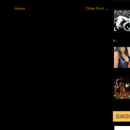
Home
Older Post →
a...
SEARCH