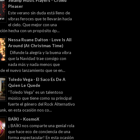
Swamp Music Players - Crowd
Pleaser
Este verano sin duda está lleno de
vibras feroces que te llevarán hacia
el cielo. Que mejor con una
ción hecha con un propósito ép...
Nessa Ruane Dalton - Love Is All
Around (At Christmas Time)
Difunde la alegría y la buena vibra
que la Navidad trae consigo con
nada más y nada menos que
 de el nuevo lanzamiento que se en...
Toledo Vega - El Saco Es De A
Quien Le Quede
“Toledo Vega” es un talentoso
músico que tiene como su principal
fuerte el género del Rock Alternativo
unk, en esta ocasión nos co...
BAÏKI – KosmoX
¡ BAÏKI nos comparte una genial rola
que hace eco de conciencia de una
forma espectacular! En esta ocasión