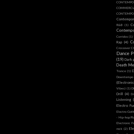
CONTEMPO
COMMERC
CONTEMPOR
Contempo
C
R&B
(1)
Contemp
Corridos
(1)
C
Rap
(4)
Crossover Cl
Dance 
(19)
Dark 
Death Me
D
Trance
(1)
Downtempo
(Electroni
Vibes)
(1)
D
Drill
(4)
D
Listening
Electro Fu
Electro-Got
- Hip-hop/R
Electronic F
Ele
rock
(2)