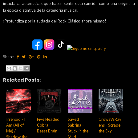
intacta características que hacen sentir está canción como una original a
la época distintiva de la categoría musical.
¡Profundiza por la audacia del Rock Clásico ahora mismo!
Share:
Related Posts:
Irrenoid - I
Five Headed
Sayed
CrowsVsRav
Am (All of
Cobra -
Sabrina -
ens - Scrape
Me) /
Beast Brain
Stuck in the
the Sky
Shadow the
Mud