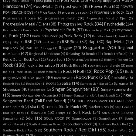
Post-
(27)
Post Rock
(50)
Post-grunge
(26)
Post Metal
(4)
post punk
(11)
Hardcore
(74)
Post-Metal
(17)
post-punk
(48)
Power Pop
(60)
POWER
Progressive Rock
(12)
POP (BEACH BOYS
(4)
Prog Rock
(9)
progresive rock
(5)
Progressive House
(6)
progressive metal
(10)
Progressive Metal / Djen
(2)
Progressive Rock
(84)
Progressive Metal / Djent
(38)
Psychedelic
(14)
Psychedelic Rock
(57)
Psytrance
Psychedelic / Freak Folk
(2)
Psychedelyc Rock
(2)
Punk
(182)
Punk Rock
(19)
(3)
Punk Indie Rock
(4)
PunkPop Punk
(1)
PunkPunk
R&B
(19)
R&B/Soul
(57)
Rap
(30)
Rap Metal
(19)
(1)
Quieky
(1)
R&B Soul
(1)
Reggaeton
(90)
Reggae
(20)
Regional
Rap Rock
(4)
RAP UK
(1)
regg
(1)
mexicana
(42)
Regional Mexicano
(4)
Relaxing
(8)
Remix
(11)
Remix (official)
(4)
Retro Guitar Rock Pop
(11)
Retro Soul
(10)
Rhythm And Blues
(1)
Riddim / Tearout
(2)
Rock
(130)
rock alternativo
(15)
Rock Blues
(4)
rock independiente
(3)
Rock
Rock Pop
(65)
Rock N Roll
(12)
Rock
indie
(1)
rock latino
(1)
Rock modern
(1)
Rock/Punk
(253)
rock punk
(40)
progresivo
(6)
Rockabilly
(8)
Rock suave
(1)
Salsa
(14)
Screamo
(8)
RockAlt Pop
(1)
Rocks 80s
(1)
ROOTS
(1)
Scandinavian Based
(1)
Singer Songwriter
(83)
Shoegaze
(48)
Singer-Songwriter
Shoeghaze
(2)
(15)
Singer-
Singer-Songwriter (Acoustic)
(4)
Singer-Songwriter (Soft Band Sound)
(1)
Songwriter Band (Full Band Sound)
(15)
SINGER-SONGWRITER BAND (Soft
ska
(24)
Skate Punk
(39)
Band Sound)
(7)
Slacker Rock
(5)
Skate
(2)
Slap House /
Soft Rock
(54)
Slowcore
(10)
Brazilian Bass
(1)
Sludge
(1)
Son Cubano
(1)
Song
Soul
(16)
SOUL ROCK
(9)
Soundscape
(3)
Soundtrack
(7)
Songwriter
(1)
South
Southern Rock
(3)
African Based
(1)
South American Based
(2)
Southern Rock / Red
(1)
Southern Rock / Red Dirt
(65)
Southern Rock / Red D
(2)
Spoken Word
(1)
Stoner Rock
(30)