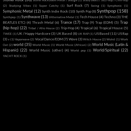
Stoner RockDoom Metal / Sludge
(1)
Study beats / Jazz-hop / Chill-hop
Surf Rock
(7)
(2)
Studying Vibes
(1)
Super Catchy
(1)
Swing
(1)
Symphonic
(1)
Synthpop
(158)
Symphonic Metal
(12)
Synth Indie Rock
(10)
Synth Pop
(8)
Synthwave
(13)
Tech House
(4)
Techno
(3)
THE
Synthpop.
(1)
tAlternative Metal
(1)
Trance
(17)
Trap
BEATLES ETC)
(4)
Thrash Metal
(6)
Trap
(9)
Trap (EDM)
(5)
(hip-hop)
(22)
Trip-Hop
(4)
Tropical
(6)
Tropical House
(5)
Tribal / Afro House
(2)
UK / Happy Hardcore
(3)
UK Based
(8)
US Based
(11)
US Rap
TWEE
(1)
UK RAP
(1)
(3)
Vocal Dance/EDM
(7)
Wave
(3)
v
(1)
Vaporwave
(2)
Witch House
(2)
Wolrd
(1)
Work
world
(35)
World Music (Latin &
Out
(2)
World Music
(1)
World Music (African)
(2)
Hispanic)
(22)
World/Spiritual
(22)
World Music (other)
(4)
World pop
(1)
YACHT ROCK
(1)