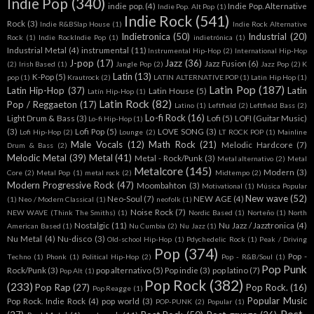
Indie Pop
(340)
indie pop.
(4)
Indie Pop. Alternative
Indie Pop. Alt Pop
(1)
Indie Rock
(541)
Rock
(3)
Indie R&BSlap House
(1)
Indie Rock Alternative
Indietronica
(50)
Industrial
(20)
Rock
(1)
Indie RockIndie Pop
(1)
indietrónica
(1)
Industrial Metal
(4)
instrumental
(11)
Instrumental Hip-Hop
(2)
International Hip-Hop
J-pop
(17)
Jazz
(36)
Jazz Fusion
(6)
(2)
Irish Based
(1)
Jangle Pop
(2)
Jazz Pop
(2)
K
Latin
(13)
K-Pop
(5)
pop
(1)
Krautrock
(2)
LATIN ALTERNATIVE POP
(1)
Latin Hip Hop
(1)
Latin Pop
(187)
Latin Hip-Hop
(37)
Latin
Latin House
(5)
Latín Hip-Hop
(1)
Latin Rock
(82)
Pop / Reggaeton
(17)
Latino
(1)
Leftfield
(2)
Leftfield Bass
(2)
Lo-fi Rock
(16)
Light Drum & Bass
(3)
Lofi
(5)
LOFI (Guitar Music)
Lo-fi Hip-Hop
(1)
(3)
Lofi Pop
(5)
LOVE SONG
(3)
Lofi Hip-Hop
(2)
Lounge
(2)
LT ROCK POP
(1)
Mainline
Male Vocals
(12)
Math Rock
(21)
Melodic Hardcore
(7)
Drum & Bass
(2)
Melodic Metal
(39)
Metal
(41)
Metal - Rock/Punk
(3)
Metal alternativo
(2)
Metal
Metalcore
(145)
Modern
(3)
Core
(2)
Metal Pop
(1)
metal rock
(2)
Midtempo
(2)
Modern Progressive Rock
(47)
Moombahton
(3)
Motivational
(1)
Música Popular
New wave
(52)
Neo-Soul
(7)
NEW AGE
(4)
(1)
Neo / Modern Classical
(1)
neofolk
(1)
Noise Rock
(7)
NEW WAVE (Think The Smiths)
(1)
Nordic Based
(1)
Norteño
(1)
North
Nostalgic
(11)
Nu Jazz / Jazztronica
(4)
American Based
(1)
Nu Cumbia
(2)
Nu Jazz
(1)
Nu Metal
(4)
Nu-disco
(3)
Old-school Hip-Hop
(1)
Pdychedelic Rock
(1)
Peak / Driving
Pop
(374)
Pop -
Techno
(1)
Phonk
(1)
Political Hip-Hop
(2)
Pop - R&B/Soul
(1)
Pop Punk
Rock/Punk
(3)
pop alternativo
(5)
Pop indie
(3)
pop latino
(7)
Pop Alt
(1)
Pop Rock
(382)
(233)
Pop Rap
(27)
Pop Rock.
(16)
Pop Reagge
(1)
Popular Music
Pop Rock. Indie Rock
(4)
pop world
(3)
POP-PUNK
(2)
Popular
(1)