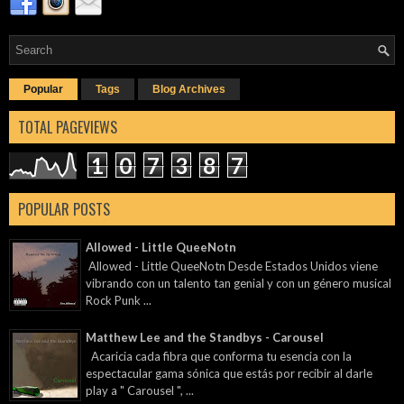
Popular
Tags
Blog Archives
TOTAL PAGEVIEWS
1
0
7
3
8
7
POPULAR POSTS
Allowed - Little QueeNotn
Allowed - Little QueeNotn Desde Estados Unidos viene
vibrando con un talento tan genial y con un género musical
Rock Punk ...
Matthew Lee and the Standbys - Carousel
Acaricia cada fibra que conforma tu esencia con la
espectacular gama sónica que estás por recibir al darle
play a " Carousel ", ...