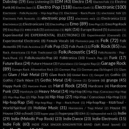
Dubstep
(19)
EDM
(43)
Electro
(14)
Easy Listening
(3)
Electro
Electro Folk
(1)
Electro Pop
(118)
Electronic
(100)
Funk
(4)
Electro Jazz
(1)
Electro-Goth
(1)
Electronic - Folk/Acoustic - Hip-hop/Rap
(1)
Electronic - Rock/Punk
(1)
electronic folk
(2)
electronic pop
(31)
Electronica
(11)
Electronic Folk Acoustic
(1)
electronic rock
(2)
Emo
(89)
Electronicore
(3)
Emo Pop Rock
Electrónica
(2)
ElectroPop
(1)
Emo Pop
(1)
epic
(16)
(9)
emo rock
(5)
Europe Based
(5)
Emo Rap
(1)
entrevistas
(1)
Eurovision
(1)
Experimental
(4)
EXPERIMENTAL (ELECTRONIC)
(3)
Experimental (General)
(1)
Folk
(72)
Experimental Electronic
(8)
Female Vocals
(6)
Folk
Flamenco pop
(1)
Folk Rock
(85)
Folk Pop
(52)
Acoustic
(9)
Folk Punk
(11)
Folk Acústica
(2)
Folk
Folk/Acoustic
(145)
Rock. Americana
(1)
Folk Tradicional
(2)
Folk/Acoustic - Pop -
Funk
(17)
Folk/Acoustic/Pop
(4)
Folktronica
(10)
Rock/Punk
(1)
French Pop
(2)
Garage Rock
Future Bass
(24)
Future House
(3)
Futurebass
(1)
Gangsta Rap
(2)
(89)
Garage Rock. Alternative Rock
(2)
German Pop
(1)
German pop (Schlager)
(1)
Glam
Glam / Hair Metal
(19)
Glam Rock
(6)
Gothic
(3)
(1)
Global Bass
(1)
Gospel
(2)
Gothic Metal
(14)
grunge
(45)
Gothic / Dark Wave
(7)
Groove
(6)
Grime
(1)
Hard Rock
(250)
Hardcore
Happy Punk
(5)
Hardcore
(4)
Harcore Punk
(2)
Punk
(32)
Heavy Metal
(14)
Hip Hop
(4)
Hardstyle
(2)
Hip Hop /Conscious Hip-Hop
Hip-Hop
(27)
Hip- hop
(6)
Hip-Hop / Conscious Hip-Hop
(11)
(2)
Hip Hop Rap
(2)
Hip-hop/Rap
(56)
Hip-hop/Rap - R&B/Soul -
Hip-hop/Rap - Pop - Rock/Punk
(1)
Holiday Music
(31)
World/Spiritual
(3)
House
(9)
Horrorcore / Trap Metal
(2)
Indie
House (Old-school)
(10)
hyperpop
(8)
hyper pop
(1)
IDM
(1)
independet rock
(2)
(29)
Indie (Melodic Pop Rock)
(23)
Indie Dance
(23)
Indie Electronic
(15)
Indie Folk
(60)
INDIE FOLK SINGER-SONGWRITER BAND (Soft Band Sound)
(1)