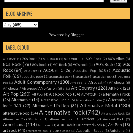
BLOG ARCHIVE
Powered by
Blogger
.
LABEL CLOUD
70s Rock
(3)
80´s Rock
(9)
80´s Vibes
(3)
60s Rock
(1)
80'S ROCK
(1)
80's VIBES
(1)
80s Rock
(78)
90s
90´s Rock
(13)
80s Rock.
(4)
90' Rock
(8)
90's rock
(11)
Rock
(84)
Acoustic
ACOUSTIC
(26)
Acoustic - Pop - R&B
(9)
Acid Jazz
(1)
Folk
(66)
acoustic pop
(11)
acoustic rock
(8)
acustic
(4)
acustic rock
(3)
Acústica
Adult Contemporary
(130)
Afrobeat
(4)
Afrobeats
(6)
Pop
(1)
Afro Pop
(2)
Alt Country
(126)
Alt Folk
(21)
Afrobeats / Afro-pop / Afro-fusion
(6)
al
(1)
Alt Pop
(260)
Alt Rock Pop
(54)
alternativa rock
Alt Pop.
(4)
ALT-FOLK
(3)
(26)
Alternative
(14)
Alternative /
Alternative - Indie
(6)
Alternative / Indie
(1)
Alternative Metal
(180)
Indie R&B
(27)
Alternative Hip-Hop
(31)
Alternative rock
(742)
alternative pop
(54)
Alternative Rock.
(2)
Ambient
(7)
Alternative Rock90s Rock
(1)
alternative rockl
(1)
Ambient Rock
(2)
Americana
(114)
Art Pop
(15)
AOR - Adult Orientated Rock
(6)
Anthemic
(1)
art rock
(44)
Australian Based
(3)
Autotune
(4)
arternative pop
(1)
Asian Based
(2)