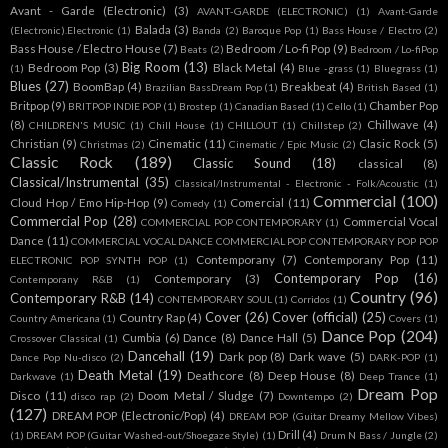
Avant - Garde (Electronic)
(3)
AVANT-GARDE (ELECTRONIC)
(1)
Avant-Garde
Balada
(3)
(Electronic).Electronic
(1)
Banda
(2)
Baroque Pop
(1)
Bass House / Electro
(2)
Bass House / Electro House
(7)
Bedroom / Lo-fi Pop
(9)
Beats
(2)
Bedroom / Lo-fiPop
Big Room
(13)
Bedroom Pop
(3)
Black Metal
(4)
(1)
Blue -grass
(1)
Bluegrass
(1)
Blues
(27)
BoomBap
(4)
Breakbeat
(4)
Brazilian BassDream Pop
(1)
British Based
(1)
Britpop
(9)
Chamber Pop
BRITPOP INDIE POP
(1)
Brostep
(1)
Canadian Based
(1)
Cello
(1)
(8)
Chillwave
(4)
CHILDREN'S MUSIC
(1)
Chill House
(1)
CHILLOUT
(1)
Chillstep
(2)
Christian
(9)
Cinematic
(11)
Clasic Rock
(5)
Christmas
(2)
Cinematic / Epic Music
(2)
Classic Rock
(189)
Classic Sound
(18)
classical
(8)
Classical/Instrumental
(35)
Classical/Instrumental - Electronic - Folk/Acoustic
(1)
Commercial
(100)
Cloud Hop / Emo Hip-Hop
(9)
Comercial
(11)
Comedy
(1)
Commercial Pop
(28)
Commercial Vocal
COMMERCIAL POP CONTEMPORARY
(1)
Dance
(11)
COMMERCIAL VOCAL DANCE COMMERCIAL POP CONTEMPORARY POP POP
Contemporany
(7)
Contemporany Pop
(11)
ELECTRONIC POP SYNTH POP
(1)
Contemporary Pop
(16)
Contemporary
(3)
Contemporany R&B
(1)
Country
(96)
Contemporary R&B
(14)
CONTEMPORARY SOUL
(1)
Corridos
(1)
Cover
(26)
Cover (official)
(25)
Country Rap
(4)
Country Americana
(1)
Covers
(1)
Dance Pop
(204)
Cumbia
(6)
Dance
(8)
Dance Hall
(5)
Crossover Classical
(1)
Dancehall
(19)
Dark pop
(8)
Dark wave
(5)
Dance Pop Nu-disco
(2)
DARK-POP
(1)
Death Metal
(19)
Deathcore
(8)
Deep House
(8)
Darkwave
(1)
Deep Trance
(1)
Dream Pop
Disco
(11)
Doom Metal / Sludge
(7)
disco rap
(2)
Downtempo
(2)
(127)
DREAM POP (Electronic/Pop)
(4)
DREAM POP (Guitar Dreamy Mellow Vibes)
Drill
(4)
(1)
DREAM POP (Guitar Washed-out/Shoegaze Style)
(1)
Drum N Bass / Jungle
(2)