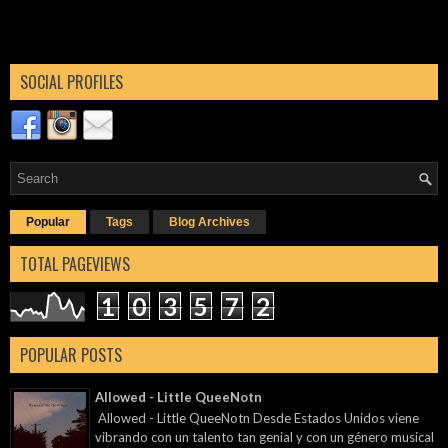
SOCIAL PROFILES
Popular
Tags
Blog Archives
TOTAL PAGEVIEWS
1
0
3
5
7
2
POPULAR POSTS
Allowed - Little QueeNotn
Allowed - Little QueeNotn Desde Estados Unidos viene
vibrando con un talento tan genial y con un género musical