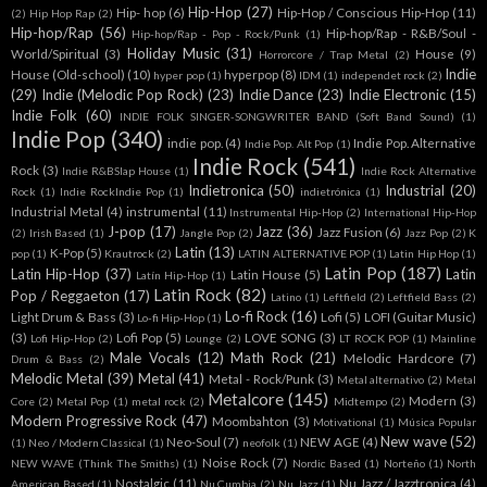
Hip-Hop
(27)
Hip- hop
(6)
Hip-Hop / Conscious Hip-Hop
(11)
(2)
Hip Hop Rap
(2)
Hip-hop/Rap
(56)
Hip-hop/Rap - R&B/Soul -
Hip-hop/Rap - Pop - Rock/Punk
(1)
Holiday Music
(31)
World/Spiritual
(3)
House
(9)
Horrorcore / Trap Metal
(2)
Indie
House (Old-school)
(10)
hyperpop
(8)
hyper pop
(1)
IDM
(1)
independet rock
(2)
(29)
Indie (Melodic Pop Rock)
(23)
Indie Dance
(23)
Indie Electronic
(15)
Indie Folk
(60)
INDIE FOLK SINGER-SONGWRITER BAND (Soft Band Sound)
(1)
Indie Pop
(340)
indie pop.
(4)
Indie Pop. Alternative
Indie Pop. Alt Pop
(1)
Indie Rock
(541)
Rock
(3)
Indie R&BSlap House
(1)
Indie Rock Alternative
Indietronica
(50)
Industrial
(20)
Rock
(1)
Indie RockIndie Pop
(1)
indietrónica
(1)
Industrial Metal
(4)
instrumental
(11)
Instrumental Hip-Hop
(2)
International Hip-Hop
J-pop
(17)
Jazz
(36)
Jazz Fusion
(6)
(2)
Irish Based
(1)
Jangle Pop
(2)
Jazz Pop
(2)
K
Latin
(13)
K-Pop
(5)
pop
(1)
Krautrock
(2)
LATIN ALTERNATIVE POP
(1)
Latin Hip Hop
(1)
Latin Pop
(187)
Latin Hip-Hop
(37)
Latin
Latin House
(5)
Latín Hip-Hop
(1)
Latin Rock
(82)
Pop / Reggaeton
(17)
Latino
(1)
Leftfield
(2)
Leftfield Bass
(2)
Lo-fi Rock
(16)
Light Drum & Bass
(3)
Lofi
(5)
LOFI (Guitar Music)
Lo-fi Hip-Hop
(1)
(3)
Lofi Pop
(5)
LOVE SONG
(3)
Lofi Hip-Hop
(2)
Lounge
(2)
LT ROCK POP
(1)
Mainline
Male Vocals
(12)
Math Rock
(21)
Melodic Hardcore
(7)
Drum & Bass
(2)
Melodic Metal
(39)
Metal
(41)
Metal - Rock/Punk
(3)
Metal alternativo
(2)
Metal
Metalcore
(145)
Modern
(3)
Core
(2)
Metal Pop
(1)
metal rock
(2)
Midtempo
(2)
Modern Progressive Rock
(47)
Moombahton
(3)
Motivational
(1)
Música Popular
New wave
(52)
Neo-Soul
(7)
NEW AGE
(4)
(1)
Neo / Modern Classical
(1)
neofolk
(1)
Noise Rock
(7)
NEW WAVE (Think The Smiths)
(1)
Nordic Based
(1)
Norteño
(1)
North
Nostalgic
(11)
Nu Jazz / Jazztronica
(4)
American Based
(1)
Nu Cumbia
(2)
Nu Jazz
(1)