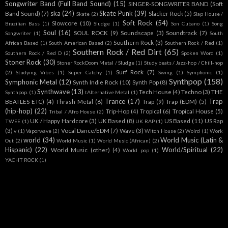
Songwriter Band (Full Band Sound)
(15)
SINGER-SONGWRITER BAND (Soft
ska
(24)
Skate Punk
(39)
Band Sound)
(7)
Slacker Rock
(5)
Skate
(2)
Slap House /
Soft Rock
(54)
Slowcore
(10)
Brazilian Bass
(1)
Sludge
(1)
Son Cubano
(1)
Song
Soul
(16)
SOUL ROCK
(9)
Soundscape
(3)
Soundtrack
(7)
Songwriter
(1)
South
Southern Rock
(3)
African Based
(1)
South American Based
(2)
Southern Rock / Red
(1)
Southern Rock / Red Dirt
(65)
Southern Rock / Red D
(2)
Spoken Word
(1)
Stoner Rock
(30)
Stoner RockDoom Metal / Sludge
(1)
Study beats / Jazz-hop / Chill-hop
Surf Rock
(7)
(2)
Studying Vibes
(1)
Super Catchy
(1)
Swing
(1)
Symphonic
(1)
Synthpop
(158)
Symphonic Metal
(12)
Synth Indie Rock
(10)
Synth Pop
(8)
Synthwave
(13)
Tech House
(4)
Techno
(3)
THE
Synthpop.
(1)
tAlternative Metal
(1)
Trance
(17)
Trap
BEATLES ETC)
(4)
Thrash Metal
(6)
Trap
(9)
Trap (EDM)
(5)
(hip-hop)
(22)
Trip-Hop
(4)
Tropical
(6)
Tropical House
(5)
Tribal / Afro House
(2)
UK / Happy Hardcore
(3)
UK Based
(8)
US Based
(11)
US Rap
TWEE
(1)
UK RAP
(1)
(3)
Vocal Dance/EDM
(7)
Wave
(3)
v
(1)
Vaporwave
(2)
Witch House
(2)
Wolrd
(1)
Work
world
(34)
World Music (Latin &
Out
(2)
World Music
(1)
World Music (African)
(2)
Hispanic)
(22)
World/Spiritual
(22)
World Music (other)
(4)
World pop
(1)
YACHT ROCK
(1)