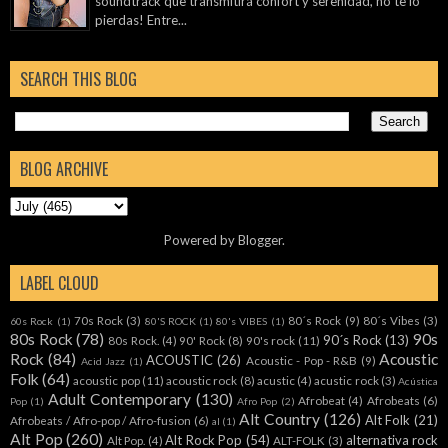
soundtrack que transmitirá confort y serenidad, no te lo
pierdas! Entre...
SEARCH THIS BLOG
BLOG ARCHIVE
Powered by
Blogger
.
LABEL CLOUD
70s Rock
(3)
80´s Rock
(9)
80´s Vibes
(3)
60s Rock
(1)
80'S ROCK
(1)
80's VIBES
(1)
80s Rock
(78)
90s
90´s Rock
(13)
80s Rock.
(4)
90' Rock
(8)
90's rock
(11)
Rock
(84)
Acoustic
ACOUSTIC
(26)
Acoustic - Pop - R&B
(9)
Acid Jazz
(1)
Folk
(64)
acoustic pop
(11)
acoustic rock
(8)
acustic
(4)
acustic rock
(3)
Acústica
Adult Contemporary
(130)
Afrobeat
(4)
Afrobeats
(6)
Pop
(1)
Afro Pop
(2)
Alt Country
(126)
Alt Folk
(21)
Afrobeats / Afro-pop / Afro-fusion
(6)
al
(1)
Alt Pop
(260)
Alt Rock Pop
(54)
alternativa rock
Alt Pop.
(4)
ALT-FOLK
(3)