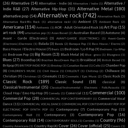
(26)
Alternative
(14)
Alternative /
Alternative - Indie
(6)
Alternative / Indie
(1)
Alternative Metal
(180)
Indie R&B
(27)
Alternative Hip-Hop
(31)
Alternative rock
(742)
alternative pop
(54)
Alternative Rock.
(2)
Ambient
(7)
Alternative Rock90s Rock
(1)
alternative rockl
(1)
Ambient Rock
(2)
Americana
(114)
Art Pop
(15)
AOR - Adult Orientated Rock
(6)
Anthemic
(1)
art rock
(44)
Australian Based
(3)
Autotune
(4)
arternative pop
(1)
Asian Based
(2)
Avant - Garde (Electronic)
(3)
AVANT-GARDE (ELECTRONIC)
(1)
Avant-Garde
Balada
(3)
(Electronic).Electronic
(1)
Banda
(2)
Baroque Pop
(1)
Bass House / Electro
(2)
Bass House / Electro House
(7)
Bedroom / Lo-fi Pop
(9)
Beats
(2)
Bedroom / Lo-fiPop
Big Room
(13)
Bedroom Pop
(3)
Black Metal
(4)
(1)
Blue -grass
(1)
Bluegrass
(1)
Blues
(27)
BoomBap
(4)
Breakbeat
(4)
Brazilian BassDream Pop
(1)
British Based
(1)
Britpop
(9)
Chamber Pop
BRITPOP INDIE POP
(1)
Brostep
(1)
Canadian Based
(1)
Cello
(1)
(8)
Chillwave
(4)
CHILDREN'S MUSIC
(1)
Chill House
(1)
CHILLOUT
(1)
Chillstep
(2)
Christian
(9)
Cinematic
(11)
Clasic Rock
(5)
Christmas
(2)
Cinematic / Epic Music
(2)
Classic Rock
(189)
Classic Sound
(18)
classical
(8)
Classical/Instrumental
(35)
Classical/Instrumental - Electronic - Folk/Acoustic
(1)
Commercial
(100)
Cloud Hop / Emo Hip-Hop
(9)
Comercial
(11)
Comedy
(1)
Commercial Pop
(28)
Commercial Vocal
COMMERCIAL POP CONTEMPORARY
(1)
Dance
(11)
COMMERCIAL VOCAL DANCE COMMERCIAL POP CONTEMPORARY POP POP
Contemporany
(7)
Contemporany Pop
(11)
ELECTRONIC POP SYNTH POP
(1)
Contemporary Pop
(16)
Contemporary
(3)
Contemporany R&B
(1)
Country
(96)
Contemporary R&B
(14)
CONTEMPORARY SOUL
(1)
Corridos
(1)
Cover
(26)
Cover (official)
(25)
Country Rap
(4)
Country Americana
(1)
Covers
(1)