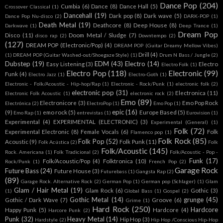
Dance Pop
(204)
Cumbia
(6)
Dance
(8)
Dance Hall
(5)
Crossover Classical
(1)
Dancehall
(19)
Dark pop
(8)
Dark wave
(5)
Dance Pop Nu-disco
(2)
DARK-POP
(1)
Death Metal
(19)
Deathcore
(8)
Deep House
(8)
Darkwave
(1)
Deep Trance
(1)
Dream Pop
Disco
(11)
Doom Metal / Sludge
(7)
disco rap
(2)
Downtempo
(2)
(127)
DREAM POP (Electronic/Pop)
(4)
DREAM POP (Guitar Dreamy Mellow Vibes)
Drill
(4)
(1)
DREAM POP (Guitar Washed-out/Shoegaze Style)
(1)
Drum N Bass / Jungle
(2)
Dubstep
(19)
EDM
(43)
Electro
(14)
Easy Listening
(3)
Electro
Electro Folk
(1)
Electro Pop
(118)
Electronic
(99)
Funk
(4)
Electro Jazz
(1)
Electro-Goth
(1)
Electronic - Folk/Acoustic - Hip-hop/Rap
(1)
Electronic - Rock/Punk
(1)
electronic folk
(2)
electronic pop
(31)
Electronica
(11)
Electronic Folk Acoustic
(1)
electronic rock
(2)
Emo
(89)
Electronicore
(3)
Emo Pop Rock
Electrónica
(2)
ElectroPop
(1)
Emo Pop
(1)
epic
(16)
(9)
emo rock
(5)
Europe Based
(5)
Emo Rap
(1)
entrevistas
(1)
Eurovision
(1)
Experimental
(4)
EXPERIMENTAL (ELECTRONIC)
(3)
Experimental (General)
(1)
Folk
(72)
Experimental Electronic
(8)
Female Vocals
(6)
Folk
Flamenco pop
(1)
Folk Rock
(85)
Folk Pop
(52)
Acoustic
(9)
Folk Punk
(11)
Folk Acústica
(2)
Folk
Folk/Acoustic
(145)
Rock. Americana
(1)
Folk Tradicional
(2)
Folk/Acoustic - Pop -
Funk
(17)
Folk/Acoustic/Pop
(4)
Folktronica
(10)
Rock/Punk
(1)
French Pop
(2)
Garage Rock
Future Bass
(24)
Future House
(3)
Futurebass
(1)
Gangsta Rap
(2)
(89)
Garage Rock. Alternative Rock
(2)
German Pop
(1)
German pop (Schlager)
(1)
Glam
Glam / Hair Metal
(19)
Glam Rock
(6)
Gothic
(3)
(1)
Global Bass
(1)
Gospel
(2)
Gothic Metal
(14)
grunge
(45)
Gothic / Dark Wave
(7)
Groove
(6)
Grime
(1)
Hard Rock
(250)
Hardcore
Happy Punk
(5)
Hardcore
(4)
Harcore Punk
(2)
Punk
(32)
Heavy Metal
(14)
Hip Hop
(3)
Hardstyle
(2)
Hip Hop /Conscious Hip-Hop