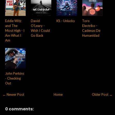
Eddie Witz
David
KS - Unlucky
Toro
and The
O'Leary -
Electriko -
Most High - I
Wish I Could
Cadenas De
Am What I
Go Back
Humanidad
Am
John Perkins
- Checking
Out
← Newer Post
Home
Older Post →
0 comments: