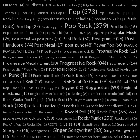
Nu Metal
(4)
Nu-disco
(3)
Old-school Hip-Hop
(1)
Pdychedelic Rock
(1)
Peak / Driving
Pop
(373)
Pop -
Techno
(1)
Phonk
(1)
Political Hip-Hop
(2)
Pop - R&B/Soul
(1)
Pop Punk
Rock/Punk
(3)
pop alternativo
(5)
Pop indie
(3)
pop latino
(7)
Pop Alt
(1)
Pop Rock
(379)
(233)
Pop Rap
(27)
Pop Rock.
(16)
Pop Reagge
(1)
Popular Music
Pop Rock. Indie Rock
(4)
pop world
(3)
POP-PUNK
(2)
Popular
(1)
Post-
(26)
Post Rock
(50)
Post-grunge
(26)
Post Metal
(4)
post punk
(11)
Hardcore
(74)
Post-Metal
(17)
post-punk
(48)
Power Pop
(60)
POWER
Progressive Rock
(12)
POP (BEACH BOYS
(4)
Prog Rock
(9)
progresive rock
(5)
Progressive House
(6)
progressive metal
(10)
Progressive Metal / Djen
(2)
Progressive Rock
(84)
Progressive Metal / Djent
(38)
Psychedelic
(14)
Psychedelic Rock
(57)
Psytrance
Psychedelic / Freak Folk
(2)
Psychedelyc Rock
(2)
Punk
(181)
Punk Rock
(19)
(3)
Punk Indie Rock
(4)
PunkPop Punk
(1)
PunkPunk
R&B
(19)
R&B/Soul
(57)
Rap
(29)
Rap Metal
(19)
(1)
Quieky
(1)
R&B Soul
(1)
Reggaeton
(90)
Reggae
(20)
Regional
Rap Rock
(4)
RAP UK
(1)
regg
(1)
mexicana
(42)
Regional Mexicano
(4)
Relaxing
(8)
Remix
(11)
Remix (official)
(4)
Retro Guitar Rock Pop
(11)
Retro Soul
(10)
Rhythm And Blues
(1)
Riddim / Tearout
(2)
Rock
(130)
rock alternativo
(15)
Rock Blues
(4)
rock independiente
(3)
Rock
Rock Pop
(65)
Rock N Roll
(12)
Rock
indie
(1)
rock latino
(1)
Rock modern
(1)
Rock/Punk
(253)
rock punk
(38)
progresivo
(6)
Rockabilly
(8)
Rock suave
(1)
Salsa
(14)
Screamo
(8)
RockAlt Pop
(1)
Rocks 80s
(1)
ROOTS
(1)
Scandinavian Based
(1)
Singer Songwriter
(83)
Shoegaze
(48)
Singer-Songwriter
Shoeghaze
(2)
(15)
Singer-
Singer-Songwriter (Acoustic)
(4)
Singer-Songwriter (Soft Band Sound)
(1)