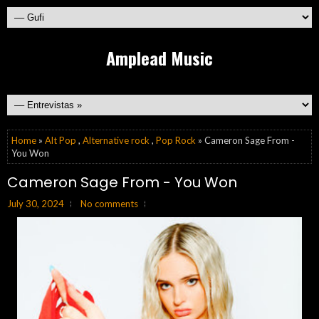
Amplead Music
Home
»
Alt Pop
,
Alternative rock
,
Pop Rock
» Cameron Sage From -
You Won
Cameron Sage From - You Won
July 30, 2024
No comments