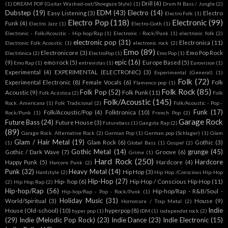
Drill
(4)
(1)
DREAM POP (Guitar Washed-out/Shoegaze Style)
(1)
Drum N Bass / Jungle
(2)
Dubstep
(19)
EDM
(43)
Electro
(14)
Easy Listening
(3)
Electro
Electro Folk
(1)
Electro Pop
(118)
Electronic
(99)
Funk
(4)
Electro Jazz
(1)
Electro-Goth
(1)
Electronic - Folk/Acoustic - Hip-hop/Rap
(1)
Electronic - Rock/Punk
(1)
electronic folk
(2)
electronic pop
(31)
Electronica
(11)
Electronic Folk Acoustic
(1)
electronic rock
(2)
Emo
(89)
Electronicore
(3)
Emo Pop Rock
Electrónica
(2)
ElectroPop
(1)
Emo Pop
(1)
epic
(16)
(9)
emo rock
(5)
Europe Based
(5)
Emo Rap
(1)
entrevistas
(1)
Eurovision
(1)
Experimental
(4)
EXPERIMENTAL (ELECTRONIC)
(3)
Experimental (General)
(1)
Folk
(72)
Experimental Electronic
(8)
Female Vocals
(6)
Folk
Flamenco pop
(1)
Folk Rock
(85)
Folk Pop
(52)
Acoustic
(9)
Folk Punk
(11)
Folk Acústica
(2)
Folk
Folk/Acoustic
(145)
Rock. Americana
(1)
Folk Tradicional
(2)
Folk/Acoustic - Pop -
Funk
(17)
Folk/Acoustic/Pop
(4)
Folktronica
(10)
Rock/Punk
(1)
French Pop
(2)
Garage Rock
Future Bass
(24)
Future House
(3)
Futurebass
(1)
Gangsta Rap
(2)
(89)
Garage Rock. Alternative Rock
(2)
German Pop
(1)
German pop (Schlager)
(1)
Glam
Glam / Hair Metal
(19)
Glam Rock
(6)
Gothic
(3)
(1)
Global Bass
(1)
Gospel
(2)
Gothic Metal
(14)
grunge
(45)
Gothic / Dark Wave
(7)
Groove
(6)
Grime
(1)
Hard Rock
(250)
Hardcore
Happy Punk
(5)
Hardcore
(4)
Harcore Punk
(2)
Punk
(32)
Heavy Metal
(14)
Hip Hop
(3)
Hardstyle
(2)
Hip Hop /Conscious Hip-Hop
Hip-Hop
(27)
Hip- hop
(6)
Hip-Hop / Conscious Hip-Hop
(11)
(2)
Hip Hop Rap
(2)
Hip-hop/Rap
(56)
Hip-hop/Rap - R&B/Soul -
Hip-hop/Rap - Pop - Rock/Punk
(1)
Holiday Music
(31)
World/Spiritual
(3)
House
(9)
Horrorcore / Trap Metal
(2)
Indie
House (Old-school)
(10)
hyperpop
(8)
hyper pop
(1)
IDM
(1)
independet rock
(2)
(29)
Indie (Melodic Pop Rock)
(23)
Indie Dance
(23)
Indie Electronic
(15)