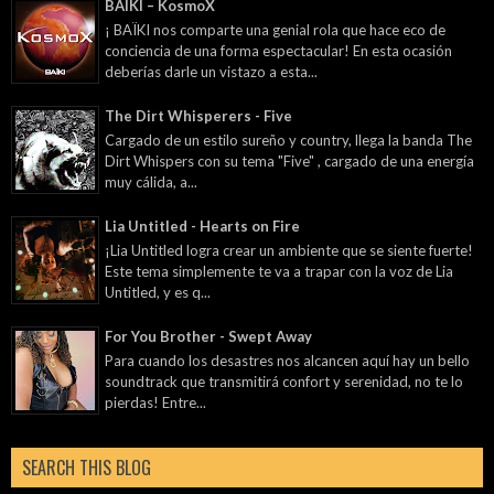
BAÏKI – KosmoX
¡ BAÏKI nos comparte una genial rola que hace eco de
conciencia de una forma espectacular! En esta ocasión
deberías darle un vistazo a esta...
The Dirt Whisperers - Five
Cargado de un estilo sureño y country, llega la banda The
Dirt Whispers con su tema "Five" , cargado de una energía
muy cálida, a...
Lia Untitled - Hearts on Fire
¡Lia Untitled logra crear un ambiente que se siente fuerte!
Este tema simplemente te va a trapar con la voz de Lia
Untitled, y es q...
For You Brother - Swept Away
Para cuando los desastres nos alcancen aquí hay un bello
soundtrack que transmitirá confort y serenidad, no te lo
pierdas! Entre...
SEARCH THIS BLOG