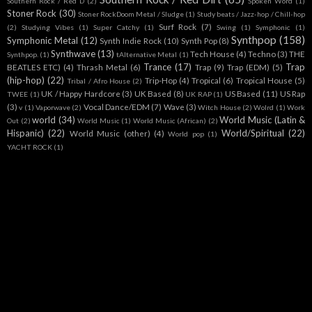
Southern Rock / Red D
(2)
Spoken Word
(1)
Stoner Rock
(30)
Stoner RockDoom Metal / Sludge
(1)
Study beats / Jazz-hop / Chill-hop
Surf Rock
(7)
(2)
Studying Vibes
(1)
Super Catchy
(1)
Swing
(1)
Symphonic
(1)
Synthpop
(158)
Symphonic Metal
(12)
Synth Indie Rock
(10)
Synth Pop
(8)
Synthwave
(13)
Tech House
(4)
Techno
(3)
THE
Synthpop.
(1)
tAlternative Metal
(1)
Trance
(17)
Trap
BEATLES ETC)
(4)
Thrash Metal
(6)
Trap
(9)
Trap (EDM)
(5)
(hip-hop)
(22)
Trip-Hop
(4)
Tropical
(6)
Tropical House
(5)
Tribal / Afro House
(2)
UK / Happy Hardcore
(3)
UK Based
(8)
US Based
(11)
US Rap
TWEE
(1)
UK RAP
(1)
(3)
Vocal Dance/EDM
(7)
Wave
(3)
v
(1)
Vaporwave
(2)
Witch House
(2)
Wolrd
(1)
Work
world
(34)
World Music (Latin &
Out
(2)
World Music
(1)
World Music (African)
(2)
Hispanic)
(22)
World/Spiritual
(22)
World Music (other)
(4)
World pop
(1)
YACHT ROCK
(1)