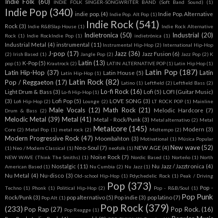
Indie Folk
(60)
INDIE FOLK SINGER-SONGWRITER BAND (Soft Band Sound)
(1)
Indie Pop
(340)
indie pop.
(4)
Indie Pop. Alternative
Indie Pop. Alt Pop
(1)
Indie Rock
(541)
Rock
(3)
Indie R&BSlap House
(1)
Indie Rock Alternative
Indietronica
(50)
Industrial
(20)
Rock
(1)
Indie RockIndie Pop
(1)
indietrónica
(1)
Industrial Metal
(4)
instrumental
(11)
Instrumental Hip-Hop
(2)
International Hip-Hop
J-pop
(17)
Jazz
(36)
Jazz Fusion
(6)
(2)
Irish Based
(1)
Jangle Pop
(2)
Jazz Pop
(2)
K
Latin
(13)
K-Pop
(5)
pop
(1)
Krautrock
(2)
LATIN ALTERNATIVE POP
(1)
Latin Hip Hop
(1)
Latin Pop
(187)
Latin Hip-Hop
(37)
Latin
Latin House
(5)
Latín Hip-Hop
(1)
Latin Rock
(82)
Pop / Reggaeton
(17)
Latino
(1)
Leftfield
(2)
Leftfield Bass
(2)
Lo-fi Rock
(16)
Light Drum & Bass
(3)
Lofi
(5)
LOFI (Guitar Music)
Lo-fi Hip-Hop
(1)
(3)
Lofi Pop
(5)
LOVE SONG
(3)
Lofi Hip-Hop
(2)
Lounge
(2)
LT ROCK POP
(1)
Mainline
Male Vocals
(12)
Math Rock
(21)
Melodic Hardcore
(7)
Drum & Bass
(2)
Melodic Metal
(39)
Metal
(41)
Metal - Rock/Punk
(3)
Metal alternativo
(2)
Metal
Metalcore
(145)
Modern
(3)
Core
(2)
Metal Pop
(1)
metal rock
(2)
Midtempo
(2)
Modern Progressive Rock
(47)
Moombahton
(3)
Motivational
(1)
Música Popular
New wave
(52)
Neo-Soul
(7)
NEW AGE
(4)
(1)
Neo / Modern Classical
(1)
neofolk
(1)
Noise Rock
(7)
NEW WAVE (Think The Smiths)
(1)
Nordic Based
(1)
Norteño
(1)
North
Nostalgic
(11)
Nu Jazz / Jazztronica
(4)
American Based
(1)
Nu Cumbia
(2)
Nu Jazz
(1)
Nu Metal
(4)
Nu-disco
(3)
Old-school Hip-Hop
(1)
Pdychedelic Rock
(1)
Peak / Driving
Pop
(373)
Pop -
Techno
(1)
Phonk
(1)
Political Hip-Hop
(2)
Pop - R&B/Soul
(1)
Pop Punk
Rock/Punk
(3)
pop alternativo
(5)
Pop indie
(3)
pop latino
(7)
Pop Alt
(1)
Pop Rock
(379)
(233)
Pop Rap
(27)
Pop Rock.
(16)
Pop Reagge
(1)