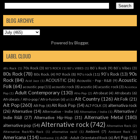
BLOG ARCHIVE
Powered by
Blogger
.
LABEL CLOUD
70s Rock
(3)
80´s Rock
(9)
80´s Vibes
(3)
60s Rock
(1)
80'S ROCK
(1)
80's VIBES
(1)
80s Rock
(78)
90s
90´s Rock
(13)
80s Rock.
(4)
90' Rock
(8)
90's rock
(11)
Rock
(84)
Acoustic
ACOUSTIC
(26)
Acoustic - Pop - R&B
(9)
Acid Jazz
(1)
Folk
(64)
acoustic pop
(11)
acoustic rock
(8)
acustic
(4)
acustic rock
(3)
Acústica
Adult Contemporary
(130)
Afrobeat
(4)
Afrobeats
(6)
Pop
(1)
Afro Pop
(2)
Alt Country
(126)
Alt Folk
(21)
Afrobeats / Afro-pop / Afro-fusion
(6)
al
(1)
Alt Pop
(260)
Alt Rock Pop
(54)
alternativa rock
Alt Pop.
(4)
ALT-FOLK
(3)
(26)
Alternative
(14)
Alternative /
Alternative - Indie
(6)
Alternative / Indie
(1)
Alternative Metal
(180)
Indie R&B
(27)
Alternative Hip-Hop
(31)
Alternative rock
(742)
alternative pop
(54)
Alternative Rock.
(2)
Ambient
(7)
Alternative Rock90s Rock
(1)
alternative rockl
(1)
Ambient Rock
(2)
Americana
(114)
Art Pop
(15)
AOR - Adult Orientated Rock
(6)
Anthemic
(1)