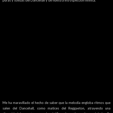
puras y sólidas del Dancehall y de nuestra introspección infinita.
Me ha maravillado el hecho de saber que la melodía engloba ritmos que
salen del Dancehall, como matices del Reggaeton, atrayendo una