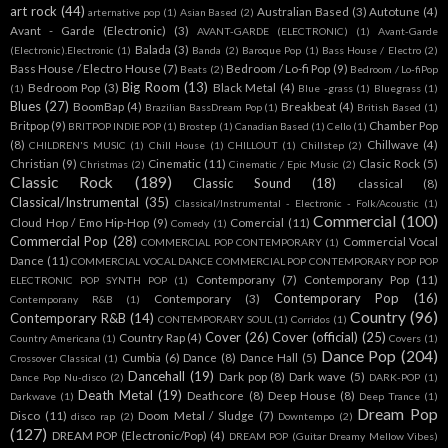
art rock
(44)
Australian Based
(3)
Autotune
(4)
arternative pop
(1)
Asian Based
(2)
Avant - Garde (Electronic)
(3)
AVANT-GARDE (ELECTRONIC)
(1)
Avant-Garde
Balada
(3)
(Electronic).Electronic
(1)
Banda
(2)
Baroque Pop
(1)
Bass House / Electro
(2)
Bass House / Electro House
(7)
Bedroom / Lo-fi Pop
(9)
Beats
(2)
Bedroom / Lo-fiPop
Big Room
(13)
Bedroom Pop
(3)
Black Metal
(4)
(1)
Blue -grass
(1)
Bluegrass
(1)
Blues
(27)
BoomBap
(4)
Breakbeat
(4)
Brazilian BassDream Pop
(1)
British Based
(1)
Britpop
(9)
Chamber Pop
BRITPOP INDIE POP
(1)
Brostep
(1)
Canadian Based
(1)
Cello
(1)
(8)
Chillwave
(4)
CHILDREN'S MUSIC
(1)
Chill House
(1)
CHILLOUT
(1)
Chillstep
(2)
Christian
(9)
Cinematic
(11)
Clasic Rock
(5)
Christmas
(2)
Cinematic / Epic Music
(2)
Classic Rock
(189)
Classic Sound
(18)
classical
(8)
Classical/Instrumental
(35)
Classical/Instrumental - Electronic - Folk/Acoustic
(1)
Commercial
(100)
Cloud Hop / Emo Hip-Hop
(9)
Comercial
(11)
Comedy
(1)
Commercial Pop
(28)
Commercial Vocal
COMMERCIAL POP CONTEMPORARY
(1)
Dance
(11)
COMMERCIAL VOCAL DANCE COMMERCIAL POP CONTEMPORARY POP POP
Contemporany
(7)
Contemporany Pop
(11)
ELECTRONIC POP SYNTH POP
(1)
Contemporary Pop
(16)
Contemporary
(3)
Contemporany R&B
(1)
Country
(96)
Contemporary R&B
(14)
CONTEMPORARY SOUL
(1)
Corridos
(1)
Cover
(26)
Cover (official)
(25)
Country Rap
(4)
Country Americana
(1)
Covers
(1)
Dance Pop
(204)
Cumbia
(6)
Dance
(8)
Dance Hall
(5)
Crossover Classical
(1)
Dancehall
(19)
Dark pop
(8)
Dark wave
(5)
Dance Pop Nu-disco
(2)
DARK-POP
(1)
Death Metal
(19)
Deathcore
(8)
Deep House
(8)
Darkwave
(1)
Deep Trance
(1)
Dream Pop
Disco
(11)
Doom Metal / Sludge
(7)
disco rap
(2)
Downtempo
(2)
(127)
DREAM POP (Electronic/Pop)
(4)
DREAM POP (Guitar Dreamy Mellow Vibes)