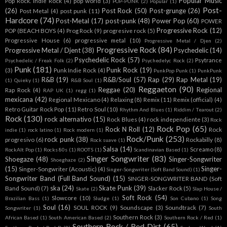
Popular Music
Pop Rock. Indie Rock
(4)
pop world
(3)
POP-PUNK
(2)
Popular
(1)
Post-
(26)
Post Rock
(50)
Post-grunge
(26)
Post Metal
(4)
post punk
(11)
Hardcore
(74)
Post-Metal
(17)
post-punk
(48)
Power Pop
(60)
POWER
Progressive Rock
(12)
POP (BEACH BOYS
(4)
Prog Rock
(9)
progresive rock
(5)
Progressive House
(6)
progressive metal
(10)
Progressive Metal / Djen
(2)
Progressive Rock
(84)
Progressive Metal / Djent
(38)
Psychedelic
(14)
Psychedelic Rock
(57)
Psytrance
Psychedelic / Freak Folk
(2)
Psychedelyc Rock
(2)
Punk
(181)
Punk Rock
(19)
(3)
Punk Indie Rock
(4)
PunkPop Punk
(1)
PunkPunk
R&B
(19)
R&B/Soul
(57)
Rap
(29)
Rap Metal
(19)
(1)
Quieky
(1)
R&B Soul
(1)
Reggaeton
(90)
Reggae
(20)
Regional
Rap Rock
(4)
RAP UK
(1)
regg
(1)
mexicana
(42)
Regional Mexicano
(4)
Relaxing
(8)
Remix
(11)
Remix (official)
(4)
Retro Guitar Rock Pop
(11)
Retro Soul
(10)
Rhythm And Blues
(1)
Riddim / Tearout
(2)
Rock
(130)
rock alternativo
(15)
Rock Blues
(4)
rock independiente
(3)
Rock
Rock Pop
(65)
Rock N Roll
(12)
Rock
indie
(1)
rock latino
(1)
Rock modern
(1)
Rock/Punk
(253)
rock punk
(38)
progresivo
(6)
Rockabilly
(8)
Rock suave
(1)
Salsa
(14)
Screamo
(8)
RockAlt Pop
(1)
Rocks 80s
(1)
ROOTS
(1)
Scandinavian Based
(1)
Singer Songwriter
(83)
Shoegaze
(48)
Singer-Songwriter
Shoeghaze
(2)
(15)
Singer-
Singer-Songwriter (Acoustic)
(4)
Singer-Songwriter (Soft Band Sound)
(1)
Songwriter Band (Full Band Sound)
(15)
SINGER-SONGWRITER BAND (Soft
ska
(24)
Skate Punk
(39)
Band Sound)
(7)
Slacker Rock
(5)
Skate
(2)
Slap House /
Soft Rock
(54)
Slowcore
(10)
Brazilian Bass
(1)
Sludge
(1)
Son Cubano
(1)
Song
Soul
(16)
SOUL ROCK
(9)
Soundscape
(3)
Soundtrack
(7)
Songwriter
(1)
South
Southern Rock
(3)
African Based
(1)
South American Based
(2)
Southern Rock / Red
(1)
Southern Rock / Red Dirt
(65)