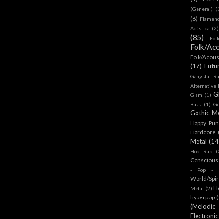
(General)
(
(6)
Flamen
Acústica
(2)
(85)
Fol
Folk/Aco
Folk/Acous
(17)
Futu
Gangsta Ra
Alternative
G
Glam
(1)
Bass
(1)
Go
Gothic Me
Happy Pun
Hardcore
Metal
(14
Hop Rap
(
Conscious
- Pop - R
World/Spir
H
Metal
(2)
hyperpop
(
(Melodic
Electronic