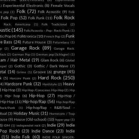
Experimental Electronic
(8)
Female Vocals
1)
Folk
(72)
Folk Acoustic
(9)
co pop
(1)
Folk
Folk Rock
Folk Pop
(52)
Folk Punk
(11)
k Rock. Americana
(1)
Folk Tradicional
(2)
ustic
(145)
Folk/Acoustic - Pop - Rock/Punk
(1)
Funk
tic/Pop
(4)
Folktronica
(10)
French Pop
(2)
re Bass
(24)
Future House
(3)
Futurebass
(1)
Garage Rock
(89)
p
(2)
Garage Rock.
 Rock
(2)
German Pop
(1)
German pop (Schlager)
(1)
lam / Hair Metal
(19)
Glam Rock
(6)
Global
Gothic
(3)
Gothic / Dark Wave
(7)
spel
(2)
tal
(14)
grunge
(45)
Groove
(6)
Grime
(1)
Hard Rock
(250)
k
(5)
Harcore Punk
(2)
Hardcore Punk
(32)
Heavy
(4)
Hardstyle
(2)
)
Hip Hop
(3)
Hip Hop /Conscious Hip-Hop
(2)
Hip
Hip-Hop
(27)
Hip- hop
(6)
Hip-Hop /
2)
Hip-hop/Rap
(56)
 Hip-Hop
(11)
Hip-hop/Rap
Hip-hop/Rap - R&B/Soul -
ock/Punk
(1)
Holiday Music
(31)
itual
(3)
Horrorcore / Trap
ouse
(9)
House (Old-school)
(10)
hyper pop
(1)
Indie
(29)
Indie
8)
IDM
(1)
independet rock
(2)
 Pop Rock)
(23)
Indie Dance
(23)
Indie
(15)
Indie Folk
(60)
INDIE FOLK SINGER-