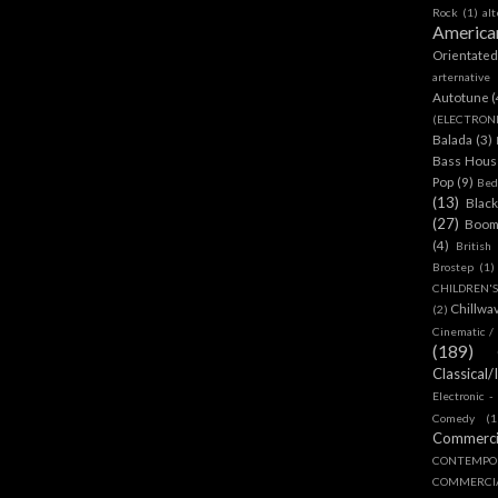
Rock
(1)
al
America
Orientate
arternative
Autotune
(
(ELECTRON
Balada
(3)
Bass House
Pop
(9)
Bed
(13)
Blac
(27)
Boom
(4)
British
Brostep
(1)
CHILDREN'
Chillwa
(2)
Cinematic /
(189)
Classical/
Electronic -
Comedy
(1
Commerc
CONTEMPO
COMMERC