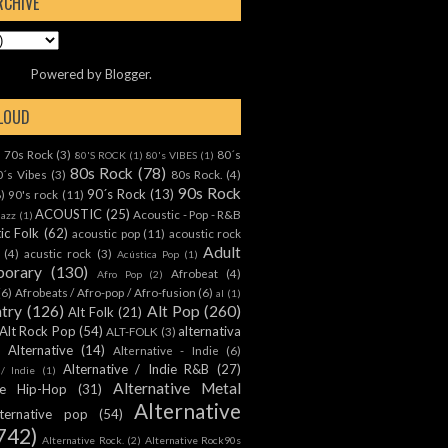
RCHIVE
Powered by
Blogger
.
CLOUD
70s Rock
(3)
80´s
)
80'S ROCK
(1)
80's VIBES
(1)
80s Rock
(78)
0´s Vibes
(3)
80s Rock.
(4)
90s Rock
90´s Rock
(13)
8)
90's rock
(11)
ACOUSTIC
(25)
Acoustic - Pop - R&B
Jazz
(1)
ic Folk
(62)
acoustic pop
(11)
acoustic rock
Adult
(4)
acustic rock
(3)
Acústica Pop
(1)
orary
(130)
Afrobeat
(4)
Afro Pop
(2)
(6)
Afrobeats / Afro-pop / Afro-fusion
(6)
al
(1)
ntry
(126)
Alt Pop
(260)
Alt Folk
(21)
Alt Rock Pop
(54)
alternativa
ALT-FOLK
(3)
Alternative
(14)
Alternative - Indie
(6)
Alternative / Indie R&B
(27)
 / Indie
(1)
Alternative Metal
ive Hip-Hop
(31)
Alternative
lternative pop
(54)
742)
Alternative Rock.
(2)
Alternative Rock90s