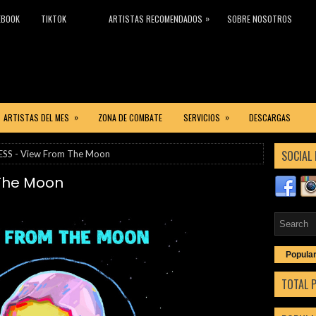
»
EBOOK
TIKTOK
ARTISTAS RECOMENDADOS
SOBRE NOSOTROS
»
»
ARTISTAS DEL MES
ZONA DE COMBATE
SERVICIOS
DESCARGAS
SOCIAL 
SS - View From The Moon
The Moon
Popula
TOTAL 