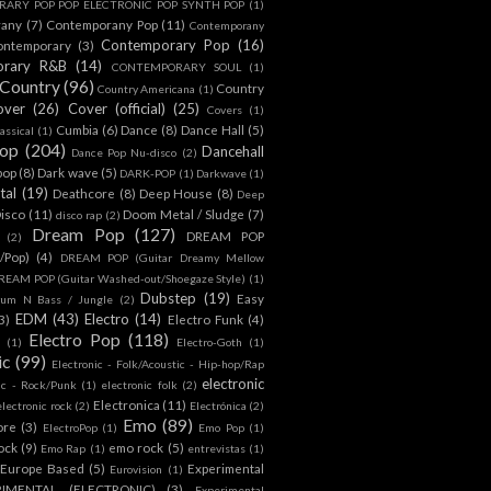
ARY POP POP ELECTRONIC POP SYNTH POP
(1)
rany
(7)
Contemporany Pop
(11)
Contemporany
Contemporary Pop
(16)
ontemporary
(3)
orary R&B
(14)
CONTEMPORARY SOUL
(1)
Country
(96)
Country
Country Americana
(1)
over
(26)
Cover (official)
(25)
Covers
(1)
Cumbia
(6)
Dance
(8)
Dance Hall
(5)
assical
(1)
Pop
(204)
Dancehall
Dance Pop Nu-disco
(2)
pop
(8)
Dark wave
(5)
DARK-POP
(1)
Darkwave
(1)
tal
(19)
Deathcore
(8)
Deep House
(8)
Deep
isco
(11)
Doom Metal / Sludge
(7)
disco rap
(2)
Dream Pop
(127)
DREAM POP
(2)
c/Pop)
(4)
DREAM POP (Guitar Dreamy Mellow
REAM POP (Guitar Washed-out/Shoegaze Style)
(1)
Dubstep
(19)
Easy
rum N Bass / Jungle
(2)
EDM
(43)
Electro
(14)
3)
Electro Funk
(4)
Electro Pop
(118)
(1)
Electro-Goth
(1)
ic
(99)
Electronic - Folk/Acoustic - Hip-hop/Rap
electronic
ic - Rock/Punk
(1)
electronic folk
(2)
Electronica
(11)
electronic rock
(2)
Electrónica
(2)
Emo
(89)
ore
(3)
ElectroPop
(1)
Emo Pop
(1)
ock
(9)
emo rock
(5)
Emo Rap
(1)
entrevistas
(1)
Europe Based
(5)
Experimental
Eurovision
(1)
RIMENTAL (ELECTRONIC)
(3)
Experimental