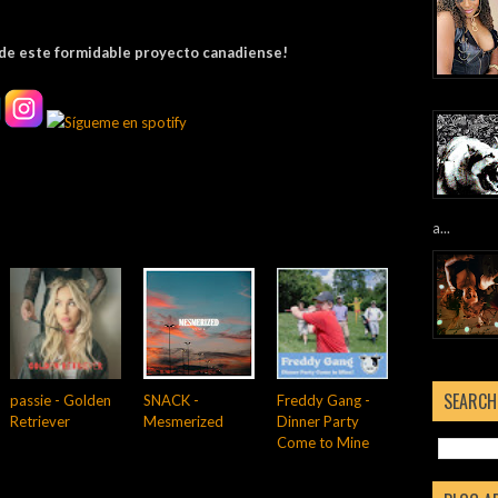
de este formidable proyecto canadiense!
a...
SEARCH
passie - Golden
SNACK -
Freddy Gang -
Retriever
Mesmerized
Dinner Party
Come to Mine