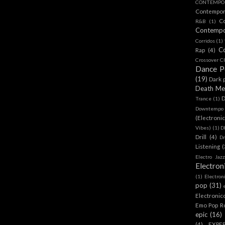
CONTEMPOR
Contempo
C
R&B
(1)
Contemp
Corridos
(1)
C
Rap
(4)
Crossover Cl
Dance 
(19)
Dark 
Death Me
D
Trance
(1)
Downtempo
(Electroni
Vibes)
(1)
D
Drill
(4)
D
Listening
(
Electro Jazz
Electron
(1)
Electron
pop
(31)
Electronic
Emo Pop R
epic
(16)
(4)
EXPE