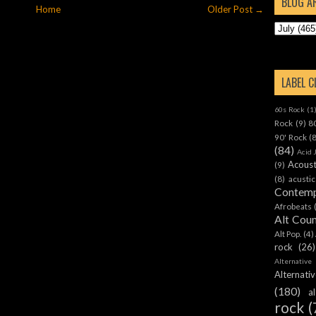
BLOG A
Home
Older Post →
LABEL 
60s Rock
(1
Rock
(9)
8
90' Rock
(
(84)
Acid 
Acoust
(9)
(8)
acustic
Contemp
Afrobeats
Alt Cou
Alt Pop.
(4)
rock
(26)
Alternative
Alternat
(180)
a
rock
(