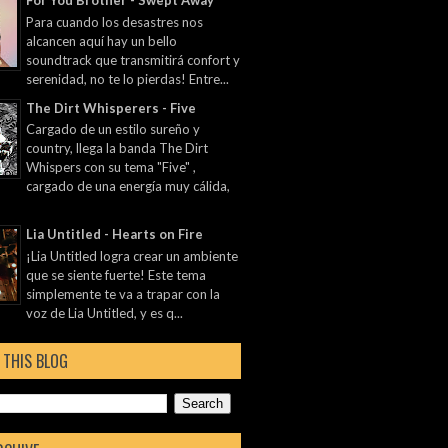
For You Brother - Swept Away
Para cuando los desastres nos
alcancen aquí hay un bello
soundtrack que transmitirá confort y
serenidad, no te lo pierdas! Entre...
The Dirt Whisperers - Five
Cargado de un estilo sureño y
country, llega la banda The Dirt
Whispers con su tema "Five" ,
cargado de una energía muy cálida,
Lia Untitled - Hearts on Fire
¡Lia Untitled logra crear un ambiente
que se siente fuerte! Este tema
simplemente te va a trapar con la
voz de Lia Untitled, y es q...
 THIS BLOG