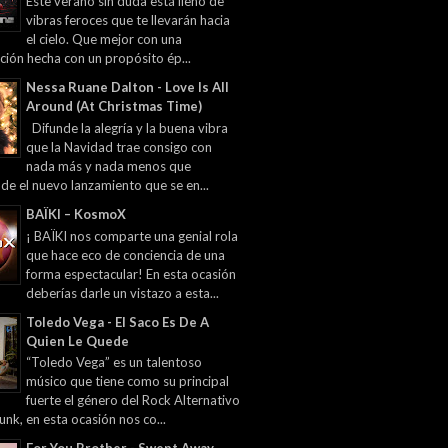
Este verano sin duda está lleno de
vibras feroces que te llevarán hacia
el cielo. Que mejor con una
ción hecha con un propósito ép...
Nessa Ruane Dalton - Love Is All
Around (At Christmas Time)
Difunde la alegría y la buena vibra
que la Navidad trae consigo con
nada más y nada menos que
 de el nuevo lanzamiento que se en...
BAÏKI – KosmoX
¡ BAÏKI nos comparte una genial rola
que hace eco de conciencia de una
forma espectacular! En esta ocasión
deberías darle un vistazo a esta...
Toledo Vega - El Saco Es De A
Quien Le Quede
“Toledo Vega” es un talentoso
músico que tiene como su principal
fuerte el género del Rock Alternativo
unk, en esta ocasión nos co...