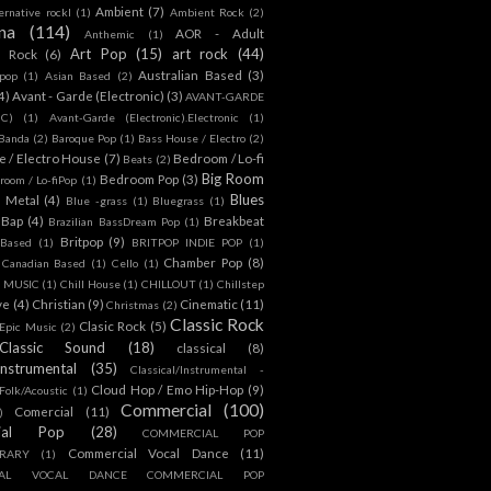
Ambient
(7)
ternative rockl
(1)
Ambient Rock
(2)
na
(114)
AOR - Adult
Anthemic
(1)
Art Pop
(15)
art rock
(44)
d Rock
(6)
Australian Based
(3)
 pop
(1)
Asian Based
(2)
4)
Avant - Garde (Electronic)
(3)
AVANT-GARDE
IC)
(1)
Avant-Garde (Electronic).Electronic
(1)
Banda
(2)
Baroque Pop
(1)
Bass House / Electro
(2)
 / Electro House
(7)
Bedroom / Lo-fi
Beats
(2)
Big Room
Bedroom Pop
(3)
room / Lo-fiPop
(1)
Blues
k Metal
(4)
Blue -grass
(1)
Bluegrass
(1)
Bap
(4)
Breakbeat
Brazilian BassDream Pop
(1)
Britpop
(9)
 Based
(1)
BRITPOP INDIE POP
(1)
Chamber Pop
(8)
Canadian Based
(1)
Cello
(1)
S MUSIC
(1)
Chill House
(1)
CHILLOUT
(1)
Chillstep
ve
(4)
Christian
(9)
Cinematic
(11)
Christmas
(2)
Classic Rock
Clasic Rock
(5)
 Epic Music
(2)
Classic Sound
(18)
classical
(8)
Instrumental
(35)
Classical/Instrumental -
Cloud Hop / Emo Hip-Hop
(9)
 Folk/Acoustic
(1)
Commercial
(100)
Comercial
(11)
)
ial Pop
(28)
COMMERCIAL POP
Commercial Vocal Dance
(11)
RARY
(1)
IAL VOCAL DANCE COMMERCIAL POP